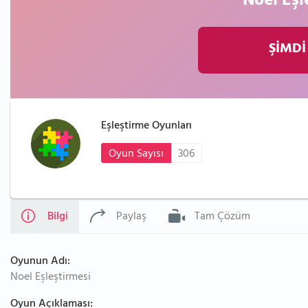
Noel Eşl
ŞİMDİ
Eşleştirme Oyunları
Oyun Sayısı
306
Bilgi
Paylaş
Tam Çözüm
Oyunun Adı:
Noel Eşleştirmesi
Oyun Açıklaması: