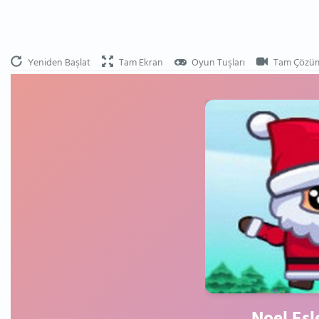
Yeniden Başlat
Tam Ekran
Oyun Tuşları
Tam Çözü