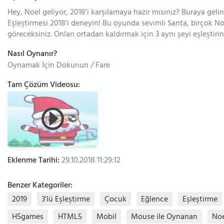
Hey, Noel geliyor, 2018'i karşılamaya hazır mısınız? Buraya ge
Eşleştirmesi 2018'i deneyin! Bu oyunda sevimli Santa, birçok Noe
göreceksiniz. Onları ortadan kaldırmak için 3 aynı şeyi eşleştiri
Nasıl Oynanır?
Oynamak İçin Dokunun / Fare
Tam Çözüm Videosu:
Eklenme Tarihi:
29.10.2018 11:29:12
Benzer Kategoriler:
2019
3'lü Eşleştirme
Çocuk
Eğlence
Eşleştirme
H5games
HTML5
Mobil
Mouse ile Oynanan
Noe