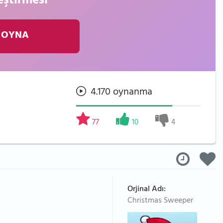
eştirmesi
 OYNA
4.170 oynanma
77
10
4
Orjinal Adı:
Christmas Sweeper