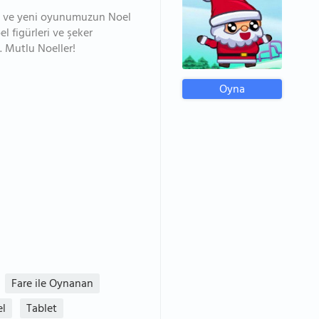
lin ve yeni oyunumuzun Noel
l figürleri ve şeker
n. Mutlu Noeller!
Oyna
Fare ile Oynanan
l
Tablet