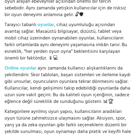
oyun arayan ebeveynler açısından önemli bir tercih
sebebidir. Aynı zamanda yetişkin kullanıcılar için de risksiz
bir oyun deneyimi anlamına gelir. 🔓🛡️
Tarayıcı tabanlı
oyunlar
, cihaz uyumluluğu açısından
avantaj sağlar. Masaüstü bilgisayar, dizüstü, tablet veya
mobil cihaz üzerinden oynanabilen oyunlar, kullanıcıların
farklı ortamlarda aynı deneyimi yaşamasına imkân tanır. Bu
esneklik, “her yerden oyun oyna” beklentisini karşılayan
önemli bir faktördür. 📱💻
Online oyunlar
aynı zamanda kullanıcı alışkanlıklarını da
şekillendirir. Skor tabloları, başarı sistemleri ve ilerleme kaydı
gibi unsurlar, oyuncuların oyunlara tekrar dönmesini sağlar.
Kullanıcılar, kendi gelişimini takip edebildiği oyunlarda daha
uzun süre vakit geçirir. Bu da kaliteli oyun içeriğinin, sadece
eğlence değil süreklilik de sunduğunu gösterir. 📊🏆
Kategorilere ayrılmış oyun yapısı, kullanıcıların aradıkları
oyun türüne zahmetsizce ulaşmasını sağlar. Aksiyon, spor,
yarış ya da zeka oyunları gibi farklı seçeneklerin düzenli bir
şekilde sunulması, oyun oynamayı daha pratik ve keyifli hale