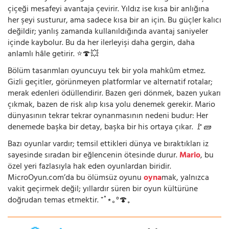
çiçeği mesafeyi avantaja çevirir. Yıldız ise kısa bir anlığına
her şeyi susturur, ama sadece kısa bir an için. Bu güçler kalıcı
değildir; yanlış zamanda kullanıldığında avantaj saniyeler
içinde kaybolur. Bu da her ilerleyişi daha gergin, daha
anlamlı hâle getirir. ⭐🍄💥
Bölüm tasarımları oyuncuyu tek bir yola mahkûm etmez.
Gizli geçitler, görünmeyen platformlar ve alternatif rotalar;
merak edenleri ödüllendirir. Bazen geri dönmek, bazen yukarı
çıkmak, bazen de risk alıp kısa yolu denemek gerekir. Mario
dünyasının tekrar tekrar oynanmasının nedeni budur: Her
denemede başka bir detay, başka bir his ortaya çıkar. 🚩🧱
Bazı oyunlar vardır; temsil ettikleri dünya ve bıraktıkları iz
sayesinde sıradan bir eğlencenin ötesinde durur.
Mario
, bu
özel yeri fazlasıyla hak eden oyunlardan biridir.
MicroOyun.com’da bu ölümsüz oyunu
oyna
mak, yalnızca
vakit geçirmek değil; yıllardır süren bir oyun kültürüne
doğrudan temas etmektir. ⁺˚⋆｡°🍄₊