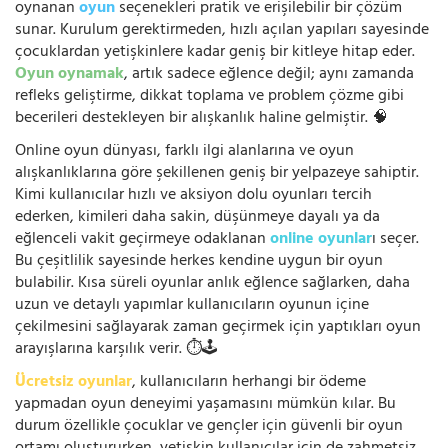
oynanan
oyun
seçenekleri pratik ve erişilebilir bir çözüm
sunar. Kurulum gerektirmeden, hızlı açılan yapıları sayesinde
çocuklardan yetişkinlere kadar geniş bir kitleye hitap eder.
Oyun oynamak
, artık sadece eğlence değil; aynı zamanda
refleks geliştirme, dikkat toplama ve problem çözme gibi
becerileri destekleyen bir alışkanlık haline gelmiştir. 🧠
Online oyun dünyası, farklı ilgi alanlarına ve oyun
alışkanlıklarına göre şekillenen geniş bir yelpazeye sahiptir.
Kimi kullanıcılar hızlı ve aksiyon dolu oyunları tercih
ederken, kimileri daha sakin, düşünmeye dayalı ya da
eğlenceli vakit geçirmeye odaklanan
online oyunlar
ı seçer.
Bu çeşitlilik sayesinde herkes kendine uygun bir oyun
bulabilir. Kısa süreli oyunlar anlık eğlence sağlarken, daha
uzun ve detaylı yapımlar kullanıcıların oyunun içine
çekilmesini sağlayarak zaman geçirmek için yaptıkları oyun
arayışlarına karşılık verir. ⏱️🕹️
Ücretsiz oyunlar
, kullanıcıların herhangi bir ödeme
yapmadan oyun deneyimi yaşamasını mümkün kılar. Bu
durum özellikle çocuklar ve gençler için güvenli bir oyun