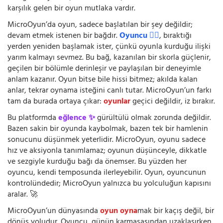
karşılık gelen bir oyun mutlaka vardır.
MicroOyun’da oyun, sadece başlatılan bir şey değildir;
devam etmek istenen bir bağdır.
Oyuncu 🧍‍♂️
, bıraktığı
yerden yeniden başlamak ister, çünkü oyunla kurduğu ilişki
yarım kalmayı sevmez. Bu bağ, kazanılan bir skorla güçlenir,
geçilen bir bölümle derinleşir ve paylaşılan bir deneyimle
anlam kazanır. Oyun bitse bile hissi bitmez; akılda kalan
anlar, tekrar oynama isteğini canlı tutar. MicroOyun’un farkı
tam da burada ortaya çıkar:
oyunlar
geçici değildir, iz bırakır.
Bu platformda
eğlence ✨
gürültülü olmak zorunda değildir.
Bazen sakin bir oyunda kaybolmak, bazen tek bir hamlenin
sonucunu düşünmek yeterlidir. MicroOyun, oyunu sadece
hız ve aksiyonla tanımlamaz; oyunun düşünceyle, dikkatle
ve sezgiyle kurduğu bağı da önemser. Bu yüzden her
oyuncu, kendi temposunda ilerleyebilir. Oyun, oyuncunun
kontrolündedir; MicroOyun yalnızca bu yolculuğun kapısını
aralar. 🚀
MicroOyun’un dünyasında
oyun oyna
mak bir kaçış değil, bir
dönüş yoludur. Oyuncu, günün karmaşasından uzaklaşırken