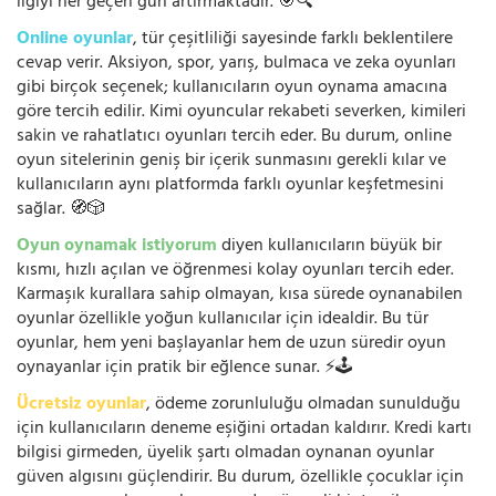
ilgiyi her geçen gün artırmaktadır. 🎯🔍
Online oyunlar
, tür çeşitliliği sayesinde farklı beklentilere
cevap verir. Aksiyon, spor, yarış, bulmaca ve zeka oyunları
gibi birçok seçenek; kullanıcıların oyun oynama amacına
göre tercih edilir. Kimi oyuncular rekabeti severken, kimileri
sakin ve rahatlatıcı oyunları tercih eder. Bu durum, online
oyun sitelerinin geniş bir içerik sunmasını gerekli kılar ve
kullanıcıların aynı platformda farklı oyunlar keşfetmesini
sağlar. 🧭🎲
Oyun oynamak istiyorum
diyen kullanıcıların büyük bir
kısmı, hızlı açılan ve öğrenmesi kolay oyunları tercih eder.
Karmaşık kurallara sahip olmayan, kısa sürede oynanabilen
oyunlar özellikle yoğun kullanıcılar için idealdir. Bu tür
oyunlar, hem yeni başlayanlar hem de uzun süredir oyun
oynayanlar için pratik bir eğlence sunar. ⚡🕹️
Ücretsiz oyunlar
, ödeme zorunluluğu olmadan sunulduğu
için kullanıcıların deneme eşiğini ortadan kaldırır. Kredi kartı
bilgisi girmeden, üyelik şartı olmadan oynanan oyunlar
güven algısını güçlendirir. Bu durum, özellikle çocuklar için