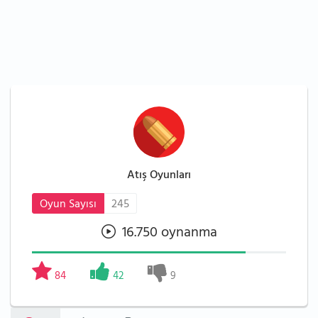
Atış Oyunları
Oyun Sayısı
245
16.750 oynanma
84
42
9