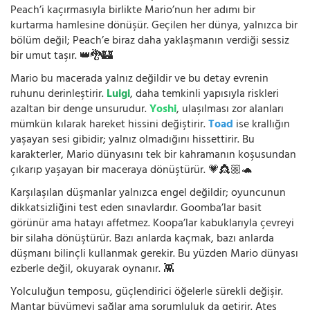
Peach’i kaçırmasıyla birlikte Mario’nun her adımı bir
kurtarma hamlesine dönüşür. Geçilen her dünya, yalnızca bir
bölüm değil; Peach’e biraz daha yaklaşmanın verdiği sessiz
bir umut taşır. 👑🐉🏰
Mario bu macerada yalnız değildir ve bu detay evrenin
ruhunu derinleştirir.
Luigi
, daha temkinli yapısıyla riskleri
azaltan bir denge unsurudur.
Yoshi
, ulaşılması zor alanları
mümkün kılarak hareket hissini değiştirir.
Toad
ise krallığın
yaşayan sesi gibidir; yalnız olmadığını hissettirir. Bu
karakterler, Mario dünyasını tek bir kahramanın koşusundan
çıkarıp yaşayan bir maceraya dönüştürür. 💗👸🏼🐢
Karşılaşılan düşmanlar yalnızca engel değildir; oyuncunun
dikkatsizliğini test eden sınavlardır. Goomba’lar basit
görünür ama hatayı affetmez. Koopa’lar kabuklarıyla çevreyi
bir silaha dönüştürür. Bazı anlarda kaçmak, bazı anlarda
düşmanı bilinçli kullanmak gerekir. Bu yüzden Mario dünyası
ezberle değil, okuyarak oynanır. 👾
Yolculuğun temposu, güçlendirici öğelerle sürekli değişir.
Mantar büyümeyi sağlar ama sorumluluk da getirir. Ateş