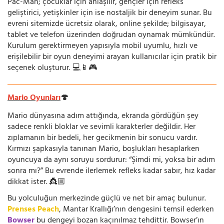
Pac-Man; çocuklar için anlaşılır, gençler için refleks
geliştirici, yetişkinler için ise nostaljik bir deneyim sunar. Bu
evreni sitemizde ücretsiz olarak, online şekilde; bilgisayar,
tablet ve telefon üzerinden doğrudan oynamak mümkündür.
Kurulum gerektirmeyen yapısıyla mobil uyumlu, hızlı ve
erişilebilir bir oyun deneyimi arayan kullanıcılar için pratik bir
seçenek oluşturur. 💻📱🎮
Mario Oyunları
🍄
Mario dünyasına adım attığında, ekranda gördüğün şey
sadece renkli bloklar ve sevimli karakterler değildir. Her
zıplamanın bir bedeli, her gecikmenin bir sonucu vardır.
Kırmızı şapkasıyla tanınan Mario, boşlukları hesaplarken
oyuncuya da aynı soruyu sordurur: “Şimdi mi, yoksa bir adım
sonra mı?” Bu evrende ilerlemek refleks kadar sabır, hız kadar
dikkat ister. 👸🏼
Bu yolculuğun merkezinde güçlü ve net bir amaç bulunur.
Prenses Peach
, Mantar Krallığı’nın dengesini temsil ederken
Bowser
bu dengeyi bozan kaçınılmaz tehdittir. Bowser’ın