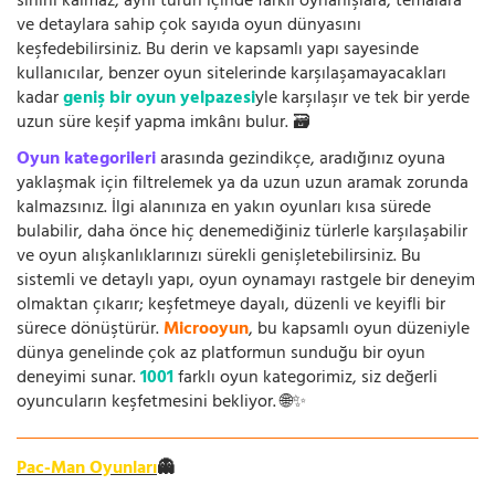
sınırlı kalmaz, aynı türün içinde farklı oynanışlara, temalara
ve detaylara sahip çok sayıda oyun dünyasını
keşfedebilirsiniz. Bu derin ve kapsamlı yapı sayesinde
kullanıcılar, benzer oyun sitelerinde karşılaşamayacakları
kadar
geniş bir oyun yelpazesi
yle karşılaşır ve tek bir yerde
uzun süre keşif yapma imkânı bulur. 🗃️
Oyun kategorileri
arasında gezindikçe, aradığınız oyuna
yaklaşmak için filtrelemek ya da uzun uzun aramak zorunda
kalmazsınız. İlgi alanınıza en yakın oyunları kısa sürede
bulabilir, daha önce hiç denemediğiniz türlerle karşılaşabilir
ve oyun alışkanlıklarınızı sürekli genişletebilirsiniz. Bu
sistemli ve detaylı yapı, oyun oynamayı rastgele bir deneyim
olmaktan çıkarır; keşfetmeye dayalı, düzenli ve keyifli bir
sürece dönüştürür.
Microoyun
, bu kapsamlı oyun düzeniyle
dünya genelinde çok az platformun sunduğu bir oyun
deneyimi sunar.
1001
farklı oyun kategorimiz, siz değerli
oyuncuların keşfetmesini bekliyor. 🌐✨
Pac-Man Oyunları
👻