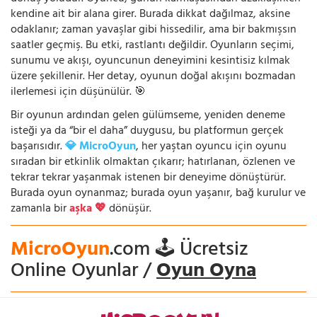
kendine ait bir alana girer. Burada dikkat dağılmaz, aksine
odaklanır; zaman yavaşlar gibi hissedilir, ama bir bakmışsın
saatler geçmiş. Bu etki, rastlantı değildir. Oyunların seçimi,
sunumu ve akışı, oyuncunun deneyimini kesintisiz kılmak
üzere şekillenir. Her detay, oyunun doğal akışını bozmadan
ilerlemesi için düşünülür. 🎯
Bir oyunun ardından gelen gülümseme, yeniden deneme
isteği ya da “bir el daha” duygusu, bu platformun gerçek
başarısıdır.
💎 MicroOyun
, her yaştan oyuncu için oyunu
sıradan bir etkinlik olmaktan çıkarır; hatırlanan, özlenen ve
tekrar tekrar yaşanmak istenen bir deneyime dönüştürür.
Burada oyun oynanmaz; burada oyun yaşanır, bağ kurulur ve
zamanla bir
aşka 💖
dönüşür.
MicroOyun
.com 🕹️ Ücretsiz
Online Oyunlar /
Oyun Oyna