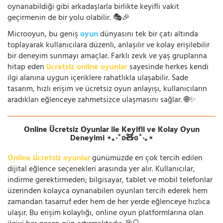
oynanabildiği gibi arkadaşlarla birlikte keyifli vakit
geçirmenin de bir yolu olabilir. 🎭🎉
Microoyun, bu geniş
oyun
dünyasını tek bir çatı altında
toplayarak kullanıcılara düzenli, anlaşılır ve kolay erişilebilir
bir deneyim sunmayı amaçlar. Farklı zevk ve yaş gruplarına
hitap eden
ücretsiz online oyunlar
sayesinde herkes kendi
ilgi alanına uygun içeriklere rahatlıkla ulaşabilir. Sade
tasarım, hızlı erişim ve ücretsiz oyun anlayışı, kullanıcıların
aradıkları eğlenceye zahmetsizce ulaşmasını sağlar. 🌐✨
Online Ücretsiz Oyunlar ile Keyifli ve Kolay Oyun
Deneyimi ⋆｡‧˚ʚ🧸ɞ˚‧｡⋆
Online ücretsiz oyunlar
günümüzde en çok tercih edilen
dijital eğlence seçenekleri arasında yer alır. Kullanıcılar,
indirme gerektirmeden; bilgisayar, tablet ve mobil telefonlar
üzerinden kolayca oynanabilen oyunları tercih ederek hem
zamandan tasarruf eder hem de her yerde eğlenceye hızlıca
ulaşır. Bu erişim kolaylığı, online oyun platformlarına olan