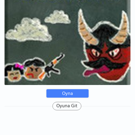
Oyna
Oyuna Git