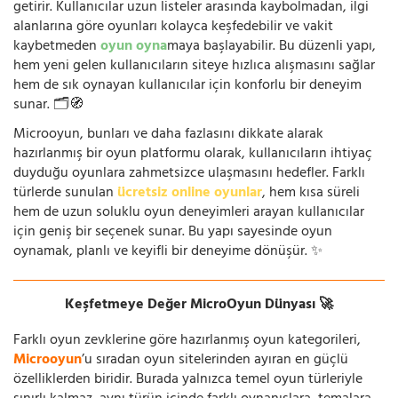
getirir. Kullanıcılar uzun listeler arasında kaybolmadan, ilgi
alanlarına göre oyunları kolayca keşfedebilir ve vakit
kaybetmeden
oyun oyna
maya başlayabilir. Bu düzenli yapı,
hem yeni gelen kullanıcıların siteye hızlıca alışmasını sağlar
hem de sık oynayan kullanıcılar için konforlu bir deneyim
sunar. 🗂️🧭
Microoyun, bunları ve daha fazlasını dikkate alarak
hazırlanmış bir oyun platformu olarak, kullanıcıların ihtiyaç
duyduğu oyunlara zahmetsizce ulaşmasını hedefler. Farklı
türlerde sunulan
ücretsiz online oyunlar
, hem kısa süreli
hem de uzun soluklu oyun deneyimleri arayan kullanıcılar
için geniş bir seçenek sunar. Bu yapı sayesinde oyun
oynamak, planlı ve keyifli bir deneyime dönüşür. ✨
Keşfetmeye Değer MicroOyun Dünyası 🚀
Farklı oyun zevklerine göre hazırlanmış oyun kategorileri,
Microoyun
’u sıradan oyun sitelerinden ayıran en güçlü
özelliklerden biridir. Burada yalnızca temel oyun türleriyle