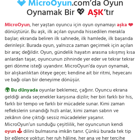
💎 MicroOyun
.com’da Oyun
Oynamak Bir 💖
AŞK
’tır
MicroOyun
, her yaştan oyuncu için oyun oynamayı
aşka ❤️
dönüştürür. Bu aşk, ilk açılan oyunda hissedilen merakla
başlar; ekranda beliren ilk sahnede, ilk hamlede, ilk başarıda
derinleşir. Burada oyun, yalnızca zaman geçirmek için açılan
bir araç değildir. Oyun, gündelik hayatın arasına sıkışmış kısa
anlardan taşar, oyuncunun zihninde yer eder ve tekrar tekrar
geri dönme isteği uyandırır. MicroOyun’da oyun oynamak,
bir alışkanlıktan öteye geçer; kendine ait bir ritmi, heyecanı
ve bağı olan bir deneyime dönüşür.
🌍 Bu dünyada
oyunlar beklemez, çağırır. Oyuncu ekrana
geldiği anda seçenekler karşısına dizilir; her biri farklı bir his,
farklı bir tempo ve farklı bir mücadele sunar. Kimi zaman
reflekslerin sınandığı hızlı anlar, kimi zaman sabrın ve
zekânın öne çıktığı sessiz mücadeleler yaşanır.
MicroOyun’un sunduğu çeşitlilik, her oyuncunun kendi
oyun 🕹️
dilini bulmasına imkân tanır. Çünkü burada tek tip
bir eğlence yoktur; her ruh hâline, her ana ve her tercihe