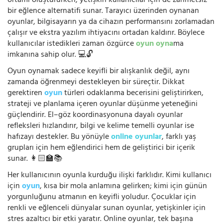
ortamı oluştururken, yetişkin kullanıcılar için de zahmetsiz
bir eğlence alternatifi sunar. Tarayıcı üzerinden oynanan
oyunlar, bilgisayarın ya da cihazın performansını zorlamadan
çalışır ve ekstra yazılım ihtiyacını ortadan kaldırır. Böylece
kullanıcılar istedikleri zaman özgürce
oyun oyna
ma
imkanına sahip olur. 💻🔓
Oyun oynamak sadece keyifli bir alışkanlık değil, aynı
zamanda öğrenmeyi destekleyen bir süreçtir. Dikkat
gerektiren
oyun
türleri odaklanma becerisini geliştirirken,
strateji ve planlama içeren oyunlar düşünme yeteneğini
güçlendirir. El–göz koordinasyonuna dayalı oyunlar
refleksleri hızlandırır, bilgi ve kelime temelli oyunlar ise
hafızayı destekler. Bu yönüyle
online oyunlar
, farklı yaş
grupları için hem eğlendirici hem de geliştirici bir içerik
sunar. 👩🏻‍🏫📚
Her kullanıcının oyunla kurduğu ilişki farklıdır. Kimi kullanıcı
için
oyun
, kısa bir mola anlamına gelirken; kimi için günün
yorgunluğunu atmanın en keyifli yoludur. Çocuklar için
renkli ve eğlenceli dünyalar sunan oyunlar, yetişkinler için
stres azaltıcı bir etki yaratır. Online oyunlar, tek başına