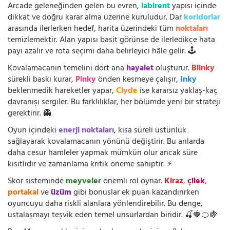
Arcade geleneğinden gelen bu evren,
labirent
yapısı içinde
dikkat ve doğru karar alma üzerine kuruludur. Dar
koridorlar
arasında ilerlerken hedef, harita üzerindeki tüm
noktaları
temizlemektir. Alan yapısı basit görünse de ilerledikçe hata
payı azalır ve rota seçimi daha belirleyici hâle gelir. 🕹️
Kovalamacanın temelini dört ana
hayalet
oluşturur.
Blinky
sürekli baskı kurar,
Pinky
önden kesmeye çalışır,
Inky
beklenmedik hareketler yapar,
Clyde
ise kararsız yaklaş-kaç
davranışı sergiler. Bu farklılıklar, her bölümde yeni bir strateji
gerektirir. 👻
Oyun içindeki
enerji noktaları
, kısa süreli üstünlük
sağlayarak kovalamacanın yönünü değiştirir. Bu anlarda
daha cesur hamleler yapmak mümkün olur ancak süre
kısıtlıdır ve zamanlama kritik öneme sahiptir. ⚡
Skor sisteminde
meyveler
önemli rol oynar.
Kiraz
,
çilek
,
portakal
ve
üzüm
gibi bonuslar ek puan kazandırırken
oyuncuyu daha riskli alanlara yönlendirebilir. Bu denge,
ustalaşmayı teşvik eden temel unsurlardan biridir. 🍒🍓🍊🍇