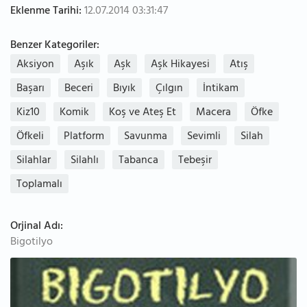
Eklenme Tarihi:
12.07.2014 03:31:47
Benzer Kategoriler:
Aksiyon
Aşık
Aşk
Aşk Hikayesi
Atış
Başarı
Beceri
Bıyık
Çılgın
İntikam
Kiz10
Komik
Koş ve Ateş Et
Macera
Öfke
Öfkeli
Platform
Savunma
Sevimli
Silah
Silahlar
Silahlı
Tabanca
Tebeşir
Toplamalı
Orjinal Adı:
Bigotilyo