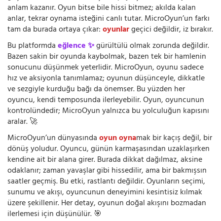
anlam kazanır. Oyun bitse bile hissi bitmez; akılda kalan
anlar, tekrar oynama isteğini canlı tutar. MicroOyun’un farkı
tam da burada ortaya çıkar:
oyunlar
geçici değildir, iz bırakır.
Bu platformda
eğlence ✨
gürültülü olmak zorunda değildir.
Bazen sakin bir oyunda kaybolmak, bazen tek bir hamlenin
sonucunu düşünmek yeterlidir. MicroOyun, oyunu sadece
hız ve aksiyonla tanımlamaz; oyunun düşünceyle, dikkatle
ve sezgiyle kurduğu bağı da önemser. Bu yüzden her
oyuncu, kendi temposunda ilerleyebilir. Oyun, oyuncunun
kontrolündedir; MicroOyun yalnızca bu yolculuğun kapısını
aralar. 🚀
MicroOyun’un dünyasında
oyun oyna
mak bir kaçış değil, bir
dönüş yoludur. Oyuncu, günün karmaşasından uzaklaşırken
kendine ait bir alana girer. Burada dikkat dağılmaz, aksine
odaklanır; zaman yavaşlar gibi hissedilir, ama bir bakmışsın
saatler geçmiş. Bu etki, rastlantı değildir. Oyunların seçimi,
sunumu ve akışı, oyuncunun deneyimini kesintisiz kılmak
üzere şekillenir. Her detay, oyunun doğal akışını bozmadan
ilerlemesi için düşünülür. 🎯