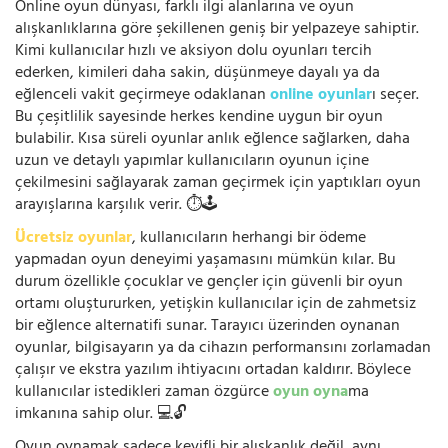
Online oyun dünyası, farklı ilgi alanlarına ve oyun
alışkanlıklarına göre şekillenen geniş bir yelpazeye sahiptir.
Kimi kullanıcılar hızlı ve aksiyon dolu oyunları tercih
ederken, kimileri daha sakin, düşünmeye dayalı ya da
eğlenceli vakit geçirmeye odaklanan
online oyunlar
ı seçer.
Bu çeşitlilik sayesinde herkes kendine uygun bir oyun
bulabilir. Kısa süreli oyunlar anlık eğlence sağlarken, daha
uzun ve detaylı yapımlar kullanıcıların oyunun içine
çekilmesini sağlayarak zaman geçirmek için yaptıkları oyun
arayışlarına karşılık verir. ⏱️🕹️
Ücretsiz oyunlar
, kullanıcıların herhangi bir ödeme
yapmadan oyun deneyimi yaşamasını mümkün kılar. Bu
durum özellikle çocuklar ve gençler için güvenli bir oyun
ortamı oluştururken, yetişkin kullanıcılar için de zahmetsiz
bir eğlence alternatifi sunar. Tarayıcı üzerinden oynanan
oyunlar, bilgisayarın ya da cihazın performansını zorlamadan
çalışır ve ekstra yazılım ihtiyacını ortadan kaldırır. Böylece
kullanıcılar istedikleri zaman özgürce
oyun oyna
ma
imkanına sahip olur. 💻🔓