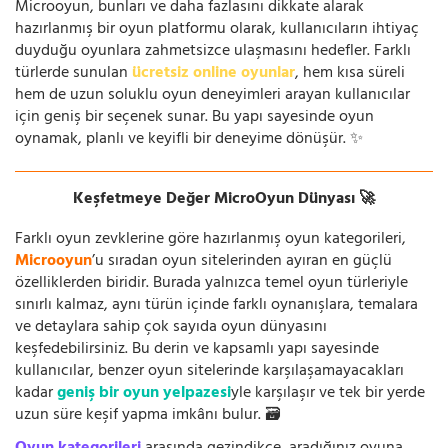
Microoyun, bunları ve daha fazlasını dikkate alarak
hazırlanmış bir oyun platformu olarak, kullanıcıların ihtiyaç
duyduğu oyunlara zahmetsizce ulaşmasını hedefler. Farklı
türlerde sunulan
ücretsiz online oyunlar
, hem kısa süreli
hem de uzun soluklu oyun deneyimleri arayan kullanıcılar
için geniş bir seçenek sunar. Bu yapı sayesinde oyun
oynamak, planlı ve keyifli bir deneyime dönüşür. ✨
Keşfetmeye Değer MicroOyun Dünyası 🚀
Farklı oyun zevklerine göre hazırlanmış oyun kategorileri,
Microoyun
’u sıradan oyun sitelerinden ayıran en güçlü
özelliklerden biridir. Burada yalnızca temel oyun türleriyle
sınırlı kalmaz, aynı türün içinde farklı oynanışlara, temalara
ve detaylara sahip çok sayıda oyun dünyasını
keşfedebilirsiniz. Bu derin ve kapsamlı yapı sayesinde
kullanıcılar, benzer oyun sitelerinde karşılaşamayacakları
kadar
geniş bir oyun yelpazesi
yle karşılaşır ve tek bir yerde
uzun süre keşif yapma imkânı bulur. 🗃️