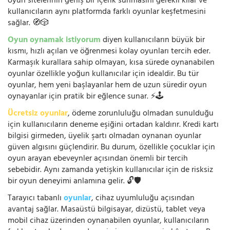
oyun sitelerinin geniş bir içerik sunmasını gerekli kılar ve
kullanıcıların aynı platformda farklı oyunlar keşfetmesini
sağlar. 🧭🎲
Oyun oynamak istiyorum
diyen kullanıcıların büyük bir
kısmı, hızlı açılan ve öğrenmesi kolay oyunları tercih eder.
Karmaşık kurallara sahip olmayan, kısa sürede oynanabilen
oyunlar özellikle yoğun kullanıcılar için idealdir. Bu tür
oyunlar, hem yeni başlayanlar hem de uzun süredir oyun
oynayanlar için pratik bir eğlence sunar. ⚡🕹️
Ücretsiz oyunlar
, ödeme zorunluluğu olmadan sunulduğu
için kullanıcıların deneme eşiğini ortadan kaldırır. Kredi kartı
bilgisi girmeden, üyelik şartı olmadan oynanan oyunlar
güven algısını güçlendirir. Bu durum, özellikle çocuklar için
oyun arayan ebeveynler açısından önemli bir tercih
sebebidir. Aynı zamanda yetişkin kullanıcılar için de risksiz
bir oyun deneyimi anlamına gelir. 🔓🛡️
Tarayıcı tabanlı
oyunlar
, cihaz uyumluluğu açısından
avantaj sağlar. Masaüstü bilgisayar, dizüstü, tablet veya
mobil cihaz üzerinden oynanabilen oyunlar, kullanıcıların