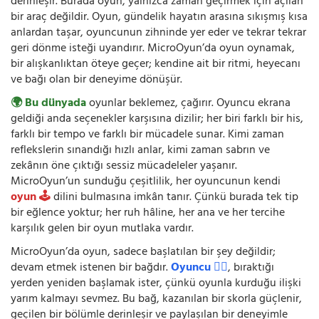
derinleşir. Burada oyun, yalnızca zaman geçirmek için açılan
bir araç değildir. Oyun, gündelik hayatın arasına sıkışmış kısa
anlardan taşar, oyuncunun zihninde yer eder ve tekrar tekrar
geri dönme isteği uyandırır. MicroOyun’da oyun oynamak,
bir alışkanlıktan öteye geçer; kendine ait bir ritmi, heyecanı
ve bağı olan bir deneyime dönüşür.
🌍 Bu dünyada
oyunlar beklemez, çağırır. Oyuncu ekrana
geldiği anda seçenekler karşısına dizilir; her biri farklı bir his,
farklı bir tempo ve farklı bir mücadele sunar. Kimi zaman
reflekslerin sınandığı hızlı anlar, kimi zaman sabrın ve
zekânın öne çıktığı sessiz mücadeleler yaşanır.
MicroOyun’un sunduğu çeşitlilik, her oyuncunun kendi
oyun 🕹️
dilini bulmasına imkân tanır. Çünkü burada tek tip
bir eğlence yoktur; her ruh hâline, her ana ve her tercihe
karşılık gelen bir oyun mutlaka vardır.
MicroOyun’da oyun, sadece başlatılan bir şey değildir;
devam etmek istenen bir bağdır.
Oyuncu 🧍‍♂️
, bıraktığı
yerden yeniden başlamak ister, çünkü oyunla kurduğu ilişki
yarım kalmayı sevmez. Bu bağ, kazanılan bir skorla güçlenir,
geçilen bir bölümle derinleşir ve paylaşılan bir deneyimle