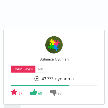
Bulmaca Oyunları
Oyun Sayısı
681
43.773 oynanma
67
60
30