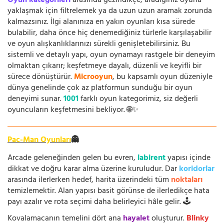
Oyun kategorileri
arasında gezindikçe, aradığınız oyuna
yaklaşmak için filtrelemek ya da uzun uzun aramak zorunda
kalmazsınız. İlgi alanınıza en yakın oyunları kısa sürede
bulabilir, daha önce hiç denemediğiniz türlerle karşılaşabilir
ve oyun alışkanlıklarınızı sürekli genişletebilirsiniz. Bu
sistemli ve detaylı yapı, oyun oynamayı rastgele bir deneyim
olmaktan çıkarır; keşfetmeye dayalı, düzenli ve keyifli bir
sürece dönüştürür.
Microoyun
, bu kapsamlı oyun düzeniyle
dünya genelinde çok az platformun sunduğu bir oyun
deneyimi sunar.
1001
farklı oyun kategorimiz, siz değerli
oyuncuların keşfetmesini bekliyor. 🌐✨
Pac-Man Oyunları
👻
Arcade geleneğinden gelen bu evren,
labirent
yapısı içinde
dikkat ve doğru karar alma üzerine kuruludur. Dar
koridorlar
arasında ilerlerken hedef, harita üzerindeki tüm
noktaları
temizlemektir. Alan yapısı basit görünse de ilerledikçe hata
payı azalır ve rota seçimi daha belirleyici hâle gelir. 🕹️
Kovalamacanın temelini dört ana
hayalet
oluşturur.
Blinky