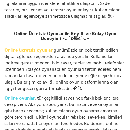
ilgi alanına uygun içeriklere rahatlıkla ulaşabilir. Sade
tasarım, hızlı erişim ve ücretsiz oyun anlayışı, kullanıcıların
aradıkları eğlenceye zahmetsizce ulaşmasını sağlar. 🌐✨
Online Ücretsiz Oyunlar ile Keyifli ve Kolay Oyun
Deneyimi ⋆｡‧˚ʚ🧸ɞ˚‧｡⋆
Online ücretsiz oyunlar
günümüzde en çok tercih edilen
dijital eğlence seçenekleri arasında yer alır. Kullanıcılar,
indirme gerektirmeden; bilgisayar, tablet ve mobil telefonlar
üzerinden kolayca oynanabilen oyunları tercih ederek hem
zamandan tasarruf eder hem de her yerde eğlenceye hızlıca
ulaşır. Bu erişim kolaylığı, online oyun platformlarına olan
ilgiyi her geçen gün artırmaktadır. 🎯🔍
Online oyunlar
, tür çeşitliliği sayesinde farklı beklentilere
cevap verir. Aksiyon, spor, yarış, bulmaca ve zeka oyunları
gibi birçok seçenek; kullanıcıların oyun oynama amacına
göre tercih edilir. Kimi oyuncular rekabeti severken, kimileri
sakin ve rahatlatıcı oyunları tercih eder. Bu durum, online