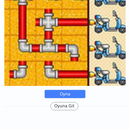
Oyna
Oyuna Git