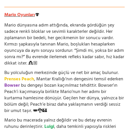
Mario Oyunları
🍄
Mario dünyasına adım attığında, ekranda gördüğün şey
sadece renkli bloklar ve sevimli karakterler değildir. Her
zıplamanın bir bedeli, her gecikmenin bir sonucu vardır.
Kırmızı şapkasıyla tanınan Mario, boşlukları hesaplarken
oyuncuya da aynı soruyu sordurur: “Şimdi mi, yoksa bir adım
sonra mı?” Bu evrende ilerlemek refleks kadar sabır, hız kadar
dikkat ister. 👸🏼
Bu yolculuğun merkezinde güçlü ve net bir amaç bulunur.
Prenses Peach
, Mantar Krallığı’nın dengesini temsil ederken
Bowser
bu dengeyi bozan kaçınılmaz tehdittir. Bowser’ın
Peach’i kaçırmasıyla birlikte Mario’nun her adımı bir
kurtarma hamlesine dönüşür. Geçilen her dünya, yalnızca bir
bölüm değil; Peach’e biraz daha yaklaşmanın verdiği sessiz
bir umut taşır. 👑🐉🏰
Mario bu macerada yalnız değildir ve bu detay evrenin
ruhunu derinleştirir.
Luigi
, daha temkinli yapısıyla riskleri