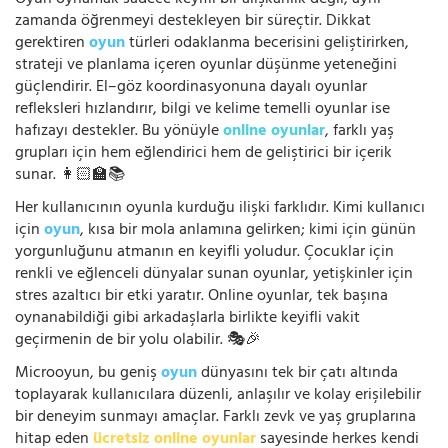
Oyun oynamak sadece keyifli bir alışkanlık değil, aynı
zamanda öğrenmeyi destekleyen bir süreçtir. Dikkat
gerektiren
oyun
türleri odaklanma becerisini geliştirirken,
strateji ve planlama içeren oyunlar düşünme yeteneğini
güçlendirir. El–göz koordinasyonuna dayalı oyunlar
refleksleri hızlandırır, bilgi ve kelime temelli oyunlar ise
hafızayı destekler. Bu yönüyle
online oyunlar
, farklı yaş
grupları için hem eğlendirici hem de geliştirici bir içerik
sunar. 👩🏻‍🏫📚
Her kullanıcının oyunla kurduğu ilişki farklıdır. Kimi kullanıcı
için
oyun
, kısa bir mola anlamına gelirken; kimi için günün
yorgunluğunu atmanın en keyifli yoludur. Çocuklar için
renkli ve eğlenceli dünyalar sunan oyunlar, yetişkinler için
stres azaltıcı bir etki yaratır. Online oyunlar, tek başına
oynanabildiği gibi arkadaşlarla birlikte keyifli vakit
geçirmenin de bir yolu olabilir. 🎭🎉
Microoyun, bu geniş
oyun
dünyasını tek bir çatı altında
toplayarak kullanıcılara düzenli, anlaşılır ve kolay erişilebilir
bir deneyim sunmayı amaçlar. Farklı zevk ve yaş gruplarına
hitap eden
ücretsiz online oyunlar
sayesinde herkes kendi