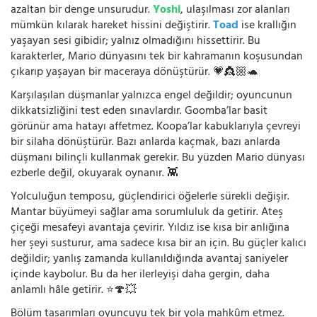
azaltan bir denge unsurudur.
Yoshi
, ulaşılması zor alanları
mümkün kılarak hareket hissini değiştirir.
Toad
ise krallığın
yaşayan sesi gibidir; yalnız olmadığını hissettirir. Bu
karakterler, Mario dünyasını tek bir kahramanın koşusundan
çıkarıp yaşayan bir maceraya dönüştürür. 💗👸🏼🐢
Karşılaşılan düşmanlar yalnızca engel değildir; oyuncunun
dikkatsizliğini test eden sınavlardır. Goomba’lar basit
görünür ama hatayı affetmez. Koopa’lar kabuklarıyla çevreyi
bir silaha dönüştürür. Bazı anlarda kaçmak, bazı anlarda
düşmanı bilinçli kullanmak gerekir. Bu yüzden Mario dünyası
ezberle değil, okuyarak oynanır. 👾
Yolculuğun temposu, güçlendirici öğelerle sürekli değişir.
Mantar büyümeyi sağlar ama sorumluluk da getirir. Ateş
çiçeği mesafeyi avantaja çevirir. Yıldız ise kısa bir anlığına
her şeyi susturur, ama sadece kısa bir an için. Bu güçler kalıcı
değildir; yanlış zamanda kullanıldığında avantaj saniyeler
içinde kaybolur. Bu da her ilerleyişi daha gergin, daha
anlamlı hâle getirir. ⭐🍄💥
Bölüm tasarımları oyuncuyu tek bir yola mahkûm etmez.