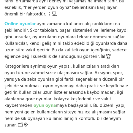
farklı ortamlarda aynı deneyimi yaşamasına imkân tanır. Bu
esneklik, “her yerden oyun oyna” beklentisini karşılayan
önemli bir faktördür. 📱💻
Online oyunlar
aynı zamanda kullanıcı alışkanlıklarını da
şekillendirir. Skor tabloları, başarı sistemleri ve ilerleme kaydı
gibi unsurlar, oyuncuların oyunlara tekrar dönmesini sağlar.
Kullanıcılar, kendi gelişimini takip edebildiği oyunlarda daha
uzun süre vakit geçirir. Bu da kaliteli oyun içeriğinin, sadece
eğlence değil süreklilik de sunduğunu gösterir. 📊🏆
Kategorilere ayrılmış oyun yapısı, kullanıcıların aradıkları
oyun türüne zahmetsizce ulaşmasını sağlar. Aksiyon, spor,
yarış ya da zeka oyunları gibi farklı seçeneklerin düzenli bir
şekilde sunulması, oyun oynamayı daha pratik ve keyifli hale
getirir. Kullanıcılar uzun listeler arasında kaybolmadan, ilgi
alanlarına göre oyunları kolayca keşfedebilir ve vakit
kaybetmeden
oyun oyna
maya başlayabilir. Bu düzenli yapı,
hem yeni gelen kullanıcıların siteye hızlıca alışmasını sağlar
hem de sık oynayan kullanıcılar için konforlu bir deneyim
sunar. 🗂️🧭