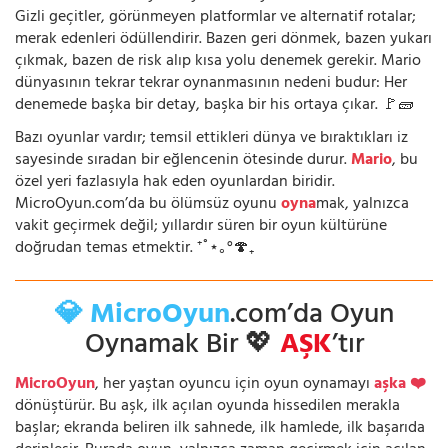
Gizli geçitler, görünmeyen platformlar ve alternatif rotalar;
merak edenleri ödüllendirir. Bazen geri dönmek, bazen yukarı
çıkmak, bazen de risk alıp kısa yolu denemek gerekir. Mario
dünyasının tekrar tekrar oynanmasının nedeni budur: Her
denemede başka bir detay, başka bir his ortaya çıkar. 🚩🧱
Bazı oyunlar vardır; temsil ettikleri dünya ve bıraktıkları iz
sayesinde sıradan bir eğlencenin ötesinde durur.
Mario
, bu
özel yeri fazlasıyla hak eden oyunlardan biridir.
MicroOyun.com’da bu ölümsüz oyunu
oyna
mak, yalnızca
vakit geçirmek değil; yıllardır süren bir oyun kültürüne
doğrudan temas etmektir. ⁺˚⋆｡°🍄₊
💎 MicroOyun
.com’da Oyun
Oynamak Bir 💖
AŞK
’tır
MicroOyun
, her yaştan oyuncu için oyun oynamayı
aşka ❤️
dönüştürür. Bu aşk, ilk açılan oyunda hissedilen merakla
başlar; ekranda beliren ilk sahnede, ilk hamlede, ilk başarıda