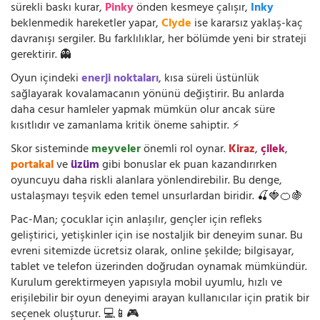
sürekli baskı kurar,
Pinky
önden kesmeye çalışır,
Inky
beklenmedik hareketler yapar,
Clyde
ise kararsız yaklaş-kaç
davranışı sergiler. Bu farklılıklar, her bölümde yeni bir strateji
gerektirir. 👻
Oyun içindeki
enerji noktaları
, kısa süreli üstünlük
sağlayarak kovalamacanın yönünü değiştirir. Bu anlarda
daha cesur hamleler yapmak mümkün olur ancak süre
kısıtlıdır ve zamanlama kritik öneme sahiptir. ⚡
Skor sisteminde
meyveler
önemli rol oynar.
Kiraz
,
çilek
,
portakal
ve
üzüm
gibi bonuslar ek puan kazandırırken
oyuncuyu daha riskli alanlara yönlendirebilir. Bu denge,
ustalaşmayı teşvik eden temel unsurlardan biridir. 🍒🍓🍊🍇
Pac-Man; çocuklar için anlaşılır, gençler için refleks
geliştirici, yetişkinler için ise nostaljik bir deneyim sunar. Bu
evreni sitemizde ücretsiz olarak, online şekilde; bilgisayar,
tablet ve telefon üzerinden doğrudan oynamak mümkündür.
Kurulum gerektirmeyen yapısıyla mobil uyumlu, hızlı ve
erişilebilir bir oyun deneyimi arayan kullanıcılar için pratik bir
seçenek oluşturur. 💻📱🎮