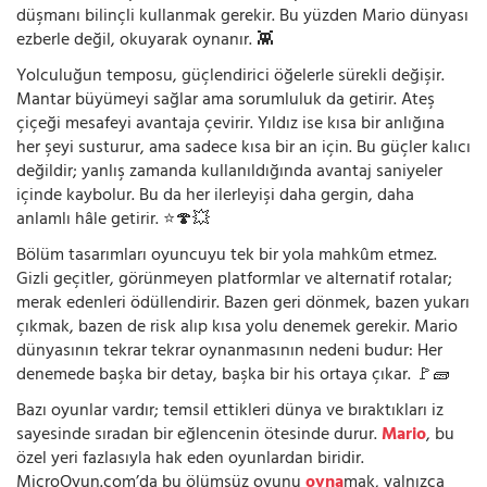
düşmanı bilinçli kullanmak gerekir. Bu yüzden Mario dünyası
ezberle değil, okuyarak oynanır. 👾
Yolculuğun temposu, güçlendirici öğelerle sürekli değişir.
Mantar büyümeyi sağlar ama sorumluluk da getirir. Ateş
çiçeği mesafeyi avantaja çevirir. Yıldız ise kısa bir anlığına
her şeyi susturur, ama sadece kısa bir an için. Bu güçler kalıcı
değildir; yanlış zamanda kullanıldığında avantaj saniyeler
içinde kaybolur. Bu da her ilerleyişi daha gergin, daha
anlamlı hâle getirir. ⭐🍄💥
Bölüm tasarımları oyuncuyu tek bir yola mahkûm etmez.
Gizli geçitler, görünmeyen platformlar ve alternatif rotalar;
merak edenleri ödüllendirir. Bazen geri dönmek, bazen yukarı
çıkmak, bazen de risk alıp kısa yolu denemek gerekir. Mario
dünyasının tekrar tekrar oynanmasının nedeni budur: Her
denemede başka bir detay, başka bir his ortaya çıkar. 🚩🧱
Bazı oyunlar vardır; temsil ettikleri dünya ve bıraktıkları iz
sayesinde sıradan bir eğlencenin ötesinde durur.
Mario
, bu
özel yeri fazlasıyla hak eden oyunlardan biridir.
MicroOyun.com’da bu ölümsüz oyunu
oyna
mak, yalnızca