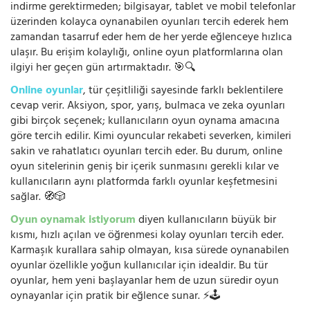
indirme gerektirmeden; bilgisayar, tablet ve mobil telefonlar
üzerinden kolayca oynanabilen oyunları tercih ederek hem
zamandan tasarruf eder hem de her yerde eğlenceye hızlıca
ulaşır. Bu erişim kolaylığı, online oyun platformlarına olan
ilgiyi her geçen gün artırmaktadır. 🎯🔍
Online oyunlar
, tür çeşitliliği sayesinde farklı beklentilere
cevap verir. Aksiyon, spor, yarış, bulmaca ve zeka oyunları
gibi birçok seçenek; kullanıcıların oyun oynama amacına
göre tercih edilir. Kimi oyuncular rekabeti severken, kimileri
sakin ve rahatlatıcı oyunları tercih eder. Bu durum, online
oyun sitelerinin geniş bir içerik sunmasını gerekli kılar ve
kullanıcıların aynı platformda farklı oyunlar keşfetmesini
sağlar. 🧭🎲
Oyun oynamak istiyorum
diyen kullanıcıların büyük bir
kısmı, hızlı açılan ve öğrenmesi kolay oyunları tercih eder.
Karmaşık kurallara sahip olmayan, kısa sürede oynanabilen
oyunlar özellikle yoğun kullanıcılar için idealdir. Bu tür
oyunlar, hem yeni başlayanlar hem de uzun süredir oyun
oynayanlar için pratik bir eğlence sunar. ⚡🕹️