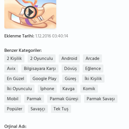
Eklenme Tarihi:
1.12.2016 03:40:14
Benzer Kategoriler:
2 Kişilik
2 Oyunculu
Android
Arcade
Avix
Bilgisayara Karşı
Dövüş
Eğlence
En Güzel
Google Play
Güreş
İki Kişilik
İki Oyunculu
İphone
Kavga
Komik
Mobil
Parmak
Parmak Güreşi
Parmak Savaşı
Popüler
Savaşçı
Tek Tuş
Orjinal Adı: