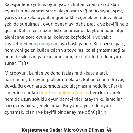
Kategorilere ayrılmış oyun yapısı, kullanıcıların aradıkları
oyun türüne zahmetsizce ulaşmasını sağlar. Aksiyon, spor,
yarış ya da zeka oyunları gibi farklı seçeneklerin düzenli bir
şekilde sunulması, oyun oynamayı daha pratik ve keyifli hale
getirir. Kullanıcılar uzun listeler arasında kaybolmadan, ilgi
alanlarına göre oyunları kolayca keşfedebilir ve vakit
kaybetmeden
oyun oyna
maya başlayabilir. Bu düzenli yapı,
hem yeni gelen kullanıcıların siteye hızlıca alışmasını sağlar
hem de sık oynayan kullanıcılar için konforlu bir deneyim
sunar. 🗂️🧭
Microoyun, bunları ve daha fazlasını dikkate alarak
hazırlanmış bir oyun platformu olarak, kullanıcıların ihtiyaç
duyduğu oyunlara zahmetsizce ulaşmasını hedefler. Farklı
türlerde sunulan
ücretsiz online oyunlar
, hem kısa süreli
hem de uzun soluklu oyun deneyimleri arayan kullanıcılar
için geniş bir seçenek sunar. Bu yapı sayesinde oyun
oynamak, planlı ve keyifli bir deneyime dönüşür. ✨
Keşfetmeye Değer MicroOyun Dünyası 🚀