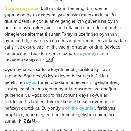
Ücretsiz oyunlar
, kullanıcıların herhangi bir ödeme
yapmadan oyun deneyimi yaşamasını mümkün kılar. Bu
durum özellikle çocuklar ve gençler için güvenli bir oyun
ortamı oluştururken, yetişkin kullanıcılar için de zahmetsiz
bir eğlence alternatifi sunar. Tarayıcı üzerinden oynanan
oyunlar, bilgisayarın ya da cihazın performansını zorlamadan
çalışır ve ekstra yazılım ihtiyacını ortadan kaldırır. Böylece
kullanıcılar istedikleri zaman özgürce
oyun oyna
ma
imkanına sahip olur. 💻🔓
Oyun oynamak sadece keyifli bir alışkanlık değil, aynı
zamanda öğrenmeyi destekleyen bir süreçtir. Dikkat
gerektiren
oyun
türleri odaklanma becerisini geliştirirken,
strateji ve planlama içeren oyunlar düşünme yeteneğini
güçlendirir. El–göz koordinasyonuna dayalı oyunlar
refleksleri hızlandırır, bilgi ve kelime temelli oyunlar ise
hafızayı destekler. Bu yönüyle
online oyunlar
, farklı yaş
grupları için hem eğlendirici hem de geliştirici bir içerik
sunar. 👩🏻‍🏫📚