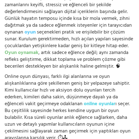
zamanlarını keyifli, stressiz ve eğlenceli bir şekilde
değerlendirmesini sağlayan dijital içeriklerin başında gelir.
Günlük hayatın temposu içinde kısa bir mola vermek, zihni
dağıtmak ya da sadece eğlenmek isteyenler için tarayıcıdan
oynanan
oyun
seçenekleri pratik ve erişilebilir bir çözüm
sunar. Kurulum gerektirmeden, hızlı açılan yapıları sayesinde
çocuklardan yetişkinlere kadar geniş bir kitleye hitap eder.
Oyun oynamak
, artık sadece eğlence değil; aynı zamanda
refleks geliştirme, dikkat toplama ve problem çözme gibi
becerileri destekleyen bir alışkanlık haline gelmiştir. 🧠
Online oyun dünyası, farklı ilgi alanlarına ve oyun
alışkanlıklarına göre şekillenen geniş bir yelpazeye sahiptir.
Kimi kullanıcılar hızlı ve aksiyon dolu oyunları tercih
ederken, kimileri daha sakin, düşünmeye dayalı ya da
eğlenceli vakit geçirmeye odaklanan
online oyunlar
ı seçer.
Bu çeşitlilik sayesinde herkes kendine uygun bir oyun
bulabilir. Kısa süreli oyunlar anlık eğlence sağlarken, daha
uzun ve detaylı yapımlar kullanıcıların oyunun içine
çekilmesini sağlayarak zaman geçirmek için yaptıkları oyun
arayışlarına karşılık verir. ⏱️🕹️