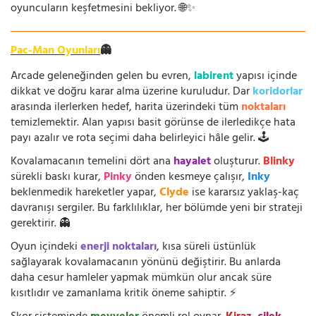
oyuncuların keşfetmesini bekliyor. 🌐✨
Pac-Man Oyunları
👻
Arcade geleneğinden gelen bu evren,
labirent
yapısı içinde
dikkat ve doğru karar alma üzerine kuruludur. Dar
koridorlar
arasında ilerlerken hedef, harita üzerindeki tüm
noktaları
temizlemektir. Alan yapısı basit görünse de ilerledikçe hata
payı azalır ve rota seçimi daha belirleyici hâle gelir. 🕹️
Kovalamacanın temelini dört ana
hayalet
oluşturur.
Blinky
sürekli baskı kurar,
Pinky
önden kesmeye çalışır,
Inky
beklenmedik hareketler yapar,
Clyde
ise kararsız yaklaş-kaç
davranışı sergiler. Bu farklılıklar, her bölümde yeni bir strateji
gerektirir. 👻
Oyun içindeki
enerji noktaları
, kısa süreli üstünlük
sağlayarak kovalamacanın yönünü değiştirir. Bu anlarda
daha cesur hamleler yapmak mümkün olur ancak süre
kısıtlıdır ve zamanlama kritik öneme sahiptir. ⚡