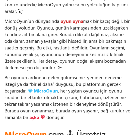
kontrolündedir; MicroOyun yalnızca bu yolculuğun kapısını
aralar. 🚀
MicroOyun’un dünyasında
oyun oyna
mak bir kaçış değil, bir
dönüş yoludur. Oyuncu, günün karmaşasından uzaklaşırken
kendine ait bir alana girer. Burada dikkat dağılmaz, aksine
odaklanır; zaman yavaşlar gibi hissedilir, ama bir bakmışsın
saatler geçmiş. Bu etki, rastlantı değildir. Oyunların seçimi,
sunumu ve akışı, oyuncunun deneyimini kesintisiz kılmak
üzere şekillenir. Her detay, oyunun doğal akışını bozmadan
ilerlemesi için düşünülür. 🎯
Bir oyunun ardından gelen gülümseme, yeniden deneme
isteği ya da “bir el daha” duygusu, bu platformun gerçek
başarısıdır.
💎 MicroOyun
, her yaştan oyuncu için oyunu
sıradan bir etkinlik olmaktan çıkarır; hatırlanan, özlenen ve
tekrar tekrar yaşanmak istenen bir deneyime dönüştürür.
Burada oyun oynanmaz; burada oyun yaşanır, bağ kurulur ve
zamanla bir
aşka 💖
dönüşür.