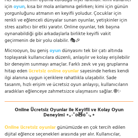
Her kullanıcının oyunla kurduğu ilişki farklıdır. Kimi kullanıcı
için
oyun
, kısa bir mola anlamına gelirken; kimi için günün
yorgunluğunu atmanın en keyifli yoludur. Çocuklar için
renkli ve eğlenceli dünyalar sunan oyunlar, yetişkinler için
stres azaltıcı bir etki yaratır. Online oyunlar, tek başına
oynanabildiği gibi arkadaşlarla birlikte keyifli vakit
geçirmenin de bir yolu olabilir. 🎭🎉
Microoyun, bu geniş
oyun
dünyasını tek bir çatı altında
toplayarak kullanıcılara düzenli, anlaşılır ve kolay erişilebilir
bir deneyim sunmayı amaçlar. Farklı zevk ve yaş gruplarına
hitap eden
ücretsiz online oyunlar
sayesinde herkes kendi
ilgi alanına uygun içeriklere rahatlıkla ulaşabilir. Sade
tasarım, hızlı erişim ve ücretsiz oyun anlayışı, kullanıcıların
aradıkları eğlenceye zahmetsizce ulaşmasını sağlar. 🌐✨
Online Ücretsiz Oyunlar ile Keyifli ve Kolay Oyun
Deneyimi ⋆｡‧˚ʚ🧸ɞ˚‧｡⋆
Online ücretsiz oyunlar
günümüzde en çok tercih edilen
dijital eğlence seçenekleri arasında yer alır. Kullanıcılar,