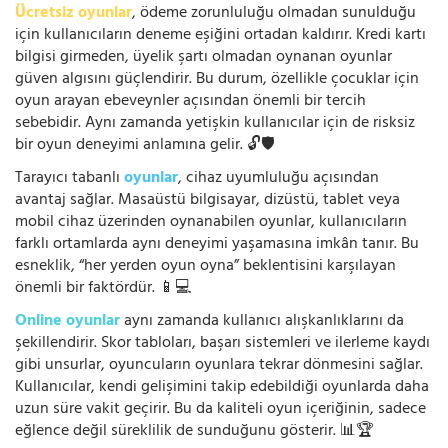
Ücretsiz oyunlar
, ödeme zorunluluğu olmadan sunulduğu
için kullanıcıların deneme eşiğini ortadan kaldırır. Kredi kartı
bilgisi girmeden, üyelik şartı olmadan oynanan oyunlar
güven algısını güçlendirir. Bu durum, özellikle çocuklar için
oyun arayan ebeveynler açısından önemli bir tercih
sebebidir. Aynı zamanda yetişkin kullanıcılar için de risksiz
bir oyun deneyimi anlamına gelir. 🔓🛡️
Tarayıcı tabanlı
oyunlar
, cihaz uyumluluğu açısından
avantaj sağlar. Masaüstü bilgisayar, dizüstü, tablet veya
mobil cihaz üzerinden oynanabilen oyunlar, kullanıcıların
farklı ortamlarda aynı deneyimi yaşamasına imkân tanır. Bu
esneklik, “her yerden oyun oyna” beklentisini karşılayan
önemli bir faktördür. 📱💻
Online oyunlar
aynı zamanda kullanıcı alışkanlıklarını da
şekillendirir. Skor tabloları, başarı sistemleri ve ilerleme kaydı
gibi unsurlar, oyuncuların oyunlara tekrar dönmesini sağlar.
Kullanıcılar, kendi gelişimini takip edebildiği oyunlarda daha
uzun süre vakit geçirir. Bu da kaliteli oyun içeriğinin, sadece
eğlence değil süreklilik de sunduğunu gösterir. 📊🏆