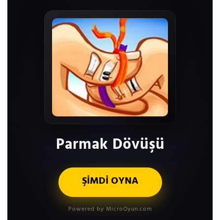
Parmak Dövüşü
ŞİMDİ OYNA
Powered by MicroOyun.com