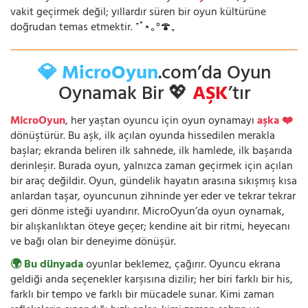
vakit geçirmek değil; yıllardır süren bir oyun kültürüne
doğrudan temas etmektir. ⁺˚⋆｡°🍄₊
💎 MicroOyun
.com’da Oyun
Oynamak Bir 💖
AŞK
’tır
MicroOyun
, her yaştan oyuncu için oyun oynamayı
aşka ❤️
dönüştürür. Bu aşk, ilk açılan oyunda hissedilen merakla
başlar; ekranda beliren ilk sahnede, ilk hamlede, ilk başarıda
derinleşir. Burada oyun, yalnızca zaman geçirmek için açılan
bir araç değildir. Oyun, gündelik hayatın arasına sıkışmış kısa
anlardan taşar, oyuncunun zihninde yer eder ve tekrar tekrar
geri dönme isteği uyandırır. MicroOyun’da oyun oynamak,
bir alışkanlıktan öteye geçer; kendine ait bir ritmi, heyecanı
ve bağı olan bir deneyime dönüşür.
🌍 Bu dünyada
oyunlar beklemez, çağırır. Oyuncu ekrana
geldiği anda seçenekler karşısına dizilir; her biri farklı bir his,
farklı bir tempo ve farklı bir mücadele sunar. Kimi zaman