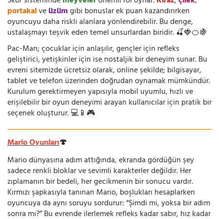
Skor sisteminde
meyveler
önemli rol oynar.
Kiraz
,
çilek
,
portakal
ve
üzüm
gibi bonuslar ek puan kazandırırken
oyuncuyu daha riskli alanlara yönlendirebilir. Bu denge,
ustalaşmayı teşvik eden temel unsurlardan biridir. 🍒🍓🍊🍇
Pac-Man; çocuklar için anlaşılır, gençler için refleks
geliştirici, yetişkinler için ise nostaljik bir deneyim sunar. Bu
evreni sitemizde ücretsiz olarak, online şekilde; bilgisayar,
tablet ve telefon üzerinden doğrudan oynamak mümkündür.
Kurulum gerektirmeyen yapısıyla mobil uyumlu, hızlı ve
erişilebilir bir oyun deneyimi arayan kullanıcılar için pratik bir
seçenek oluşturur. 💻📱🎮
Mario Oyunları
🍄
Mario dünyasına adım attığında, ekranda gördüğün şey
sadece renkli bloklar ve sevimli karakterler değildir. Her
zıplamanın bir bedeli, her gecikmenin bir sonucu vardır.
Kırmızı şapkasıyla tanınan Mario, boşlukları hesaplarken
oyuncuya da aynı soruyu sordurur: “Şimdi mi, yoksa bir adım
sonra mı?” Bu evrende ilerlemek refleks kadar sabır, hız kadar