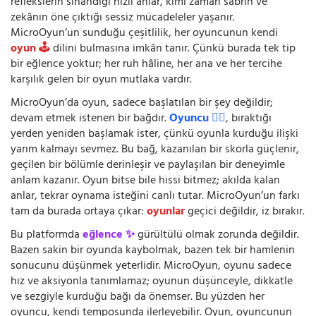
reflekslerin sınandığı hızlı anlar, kimi zaman sabrın ve
zekânın öne çıktığı sessiz mücadeleler yaşanır.
MicroOyun’un sunduğu çeşitlilik, her oyuncunun kendi
oyun 🕹️
dilini bulmasına imkân tanır. Çünkü burada tek tip
bir eğlence yoktur; her ruh hâline, her ana ve her tercihe
karşılık gelen bir oyun mutlaka vardır.
MicroOyun’da oyun, sadece başlatılan bir şey değildir;
devam etmek istenen bir bağdır.
Oyuncu 🧍‍♂️
, bıraktığı
yerden yeniden başlamak ister, çünkü oyunla kurduğu ilişki
yarım kalmayı sevmez. Bu bağ, kazanılan bir skorla güçlenir,
geçilen bir bölümle derinleşir ve paylaşılan bir deneyimle
anlam kazanır. Oyun bitse bile hissi bitmez; akılda kalan
anlar, tekrar oynama isteğini canlı tutar. MicroOyun’un farkı
tam da burada ortaya çıkar:
oyunlar
geçici değildir, iz bırakır.
Bu platformda
eğlence ✨
gürültülü olmak zorunda değildir.
Bazen sakin bir oyunda kaybolmak, bazen tek bir hamlenin
sonucunu düşünmek yeterlidir. MicroOyun, oyunu sadece
hız ve aksiyonla tanımlamaz; oyunun düşünceyle, dikkatle
ve sezgiyle kurduğu bağı da önemser. Bu yüzden her
oyuncu, kendi temposunda ilerleyebilir. Oyun, oyuncunun