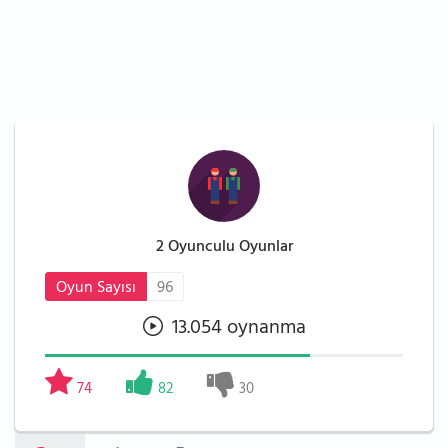
2 Oyunculu Oyunlar
Oyun Sayısı
96
13.054 oynanma
74
82
30