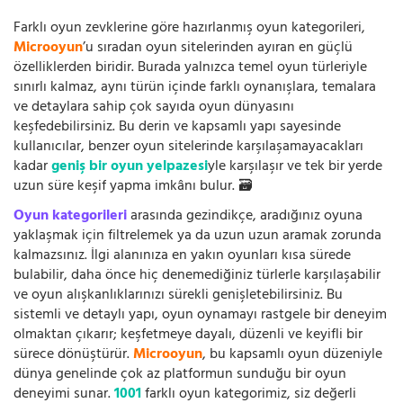
Farklı oyun zevklerine göre hazırlanmış oyun kategorileri,
Microoyun
’u sıradan oyun sitelerinden ayıran en güçlü
özelliklerden biridir. Burada yalnızca temel oyun türleriyle
sınırlı kalmaz, aynı türün içinde farklı oynanışlara, temalara
ve detaylara sahip çok sayıda oyun dünyasını
keşfedebilirsiniz. Bu derin ve kapsamlı yapı sayesinde
kullanıcılar, benzer oyun sitelerinde karşılaşamayacakları
kadar
geniş bir oyun yelpazesi
yle karşılaşır ve tek bir yerde
uzun süre keşif yapma imkânı bulur. 🗃️
Oyun kategorileri
arasında gezindikçe, aradığınız oyuna
yaklaşmak için filtrelemek ya da uzun uzun aramak zorunda
kalmazsınız. İlgi alanınıza en yakın oyunları kısa sürede
bulabilir, daha önce hiç denemediğiniz türlerle karşılaşabilir
ve oyun alışkanlıklarınızı sürekli genişletebilirsiniz. Bu
sistemli ve detaylı yapı, oyun oynamayı rastgele bir deneyim
olmaktan çıkarır; keşfetmeye dayalı, düzenli ve keyifli bir
sürece dönüştürür.
Microoyun
, bu kapsamlı oyun düzeniyle
dünya genelinde çok az platformun sunduğu bir oyun
deneyimi sunar.
1001
farklı oyun kategorimiz, siz değerli