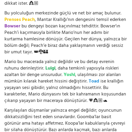
dikkat ister. 👸🏼
Bu yolculuğun merkezinde güçlü ve net bir amaç bulunur.
Prenses Peach
, Mantar Krallığı’nın dengesini temsil ederken
Bowser
bu dengeyi bozan kaçınılmaz tehdittir. Bowser’ın
Peach’i kaçırmasıyla birlikte Mario’nun her adımı bir
kurtarma hamlesine dönüşür. Geçilen her dünya, yalnızca bir
bölüm değil; Peach’e biraz daha yaklaşmanın verdiği sessiz
bir umut taşır. 👑🐉🏰
Mario bu macerada yalnız değildir ve bu detay evrenin
ruhunu derinleştirir.
Luigi
, daha temkinli yapısıyla riskleri
azaltan bir denge unsurudur.
Yoshi
, ulaşılması zor alanları
mümkün kılarak hareket hissini değiştirir.
Toad
ise krallığın
yaşayan sesi gibidir; yalnız olmadığını hissettirir. Bu
karakterler, Mario dünyasını tek bir kahramanın koşusundan
çıkarıp yaşayan bir maceraya dönüştürür. 💗👸🏼🐢
Karşılaşılan düşmanlar yalnızca engel değildir; oyuncunun
dikkatsizliğini test eden sınavlardır. Goomba’lar basit
görünür ama hatayı affetmez. Koopa’lar kabuklarıyla çevreyi
bir silaha dönüştürür. Bazı anlarda kaçmak, bazı anlarda