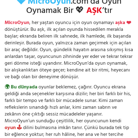
💎 MicroOyun
.com’da Oyun
Oynamak Bir 💖
AŞK
’tır
MicroOyun
, her yaştan oyuncu için oyun oynamayı
aşka ❤️
dönüştürür. Bu aşk, ilk açılan oyunda hissedilen merakla
başlar; ekranda beliren ilk sahnede, ilk hamlede, ilk başarıda
derinleşir. Burada oyun, yalnızca zaman geçirmek için açılan
bir araç değildir. Oyun, gündelik hayatın arasına sıkışmış kısa
anlardan taşar, oyuncunun zihninde yer eder ve tekrar tekrar
geri dönme isteği uyandırır. MicroOyun’da oyun oynamak,
bir alışkanlıktan öteye geçer; kendine ait bir ritmi, heyecanı
ve bağı olan bir deneyime dönüşür.
🌍 Bu dünyada
oyunlar beklemez, çağırır. Oyuncu ekrana
geldiği anda seçenekler karşısına dizilir; her biri farklı bir his,
farklı bir tempo ve farklı bir mücadele sunar. Kimi zaman
reflekslerin sınandığı hızlı anlar, kimi zaman sabrın ve
zekânın öne çıktığı sessiz mücadeleler yaşanır.
MicroOyun’un sunduğu çeşitlilik, her oyuncunun kendi
oyun 🕹️
dilini bulmasına imkân tanır. Çünkü burada tek tip
bir eğlence yoktur; her ruh hâline, her ana ve her tercihe