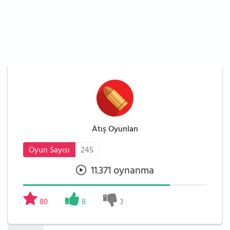
Atış Oyunları
Oyun Sayısı
245
11.371 oynanma
80
8
3