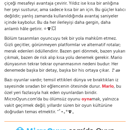
çiçeği mesafeyi avantaja çevirir. Yıldız ise kısa bir anlığına
her şeyi susturur, ama sadece kısa bir an için. Bu güçler kalıcı
değildir; yanlış zamanda kullanıldığında avantaj saniyeler
içinde kaybolur. Bu da her ilerleyişi daha gergin, daha
anlamlı hâle getirir. ⭐🍄💥
Bölüm tasarımları oyuncuyu tek bir yola mahkûm etmez.
Gizli geçitler, görünmeyen platformlar ve alternatif rotalar;
merak edenleri ödüllendirir. Bazen geri dönmek, bazen yukarı
çıkmak, bazen de risk alıp kısa yolu denemek gerekir. Mario
dünyasının tekrar tekrar oynanmasının nedeni budur: Her
denemede başka bir detay, başka bir his ortaya çıkar. 🚩🧱
Bazı oyunlar vardır; temsil ettikleri dünya ve bıraktıkları iz
sayesinde sıradan bir eğlencenin ötesinde durur.
Mario
, bu
özel yeri fazlasıyla hak eden oyunlardan biridir.
MicroOyun.com’da bu ölümsüz oyunu
oyna
mak, yalnızca
vakit geçirmek değil; yıllardır süren bir oyun kültürüne
doğrudan temas etmektir. ⁺˚⋆｡°🍄₊