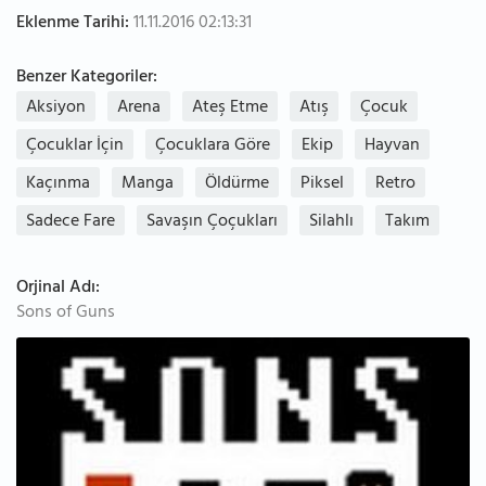
Eklenme Tarihi:
11.11.2016 02:13:31
Benzer Kategoriler:
Aksiyon
Arena
Ateş Etme
Atış
Çocuk
Çocuklar İçin
Çocuklara Göre
Ekip
Hayvan
Kaçınma
Manga
Öldürme
Piksel
Retro
Sadece Fare
Savaşın Çoçukları
Silahlı
Takım
Orjinal Adı:
Sons of Guns