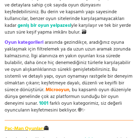
ve detaylara sahip çok sayıda oyun dünyasını
keşfedebilirsiniz. Bu derin ve kapsamlı yapı sayesinde
kullanıcılar, benzer oyun sitelerinde karşılaşamayacakları
kadar
geniş bir oyun yelpazesi
yle karşılaşır ve tek bir yerde
uzun süre keşif yapma imkânı bulur. 🗃️
Oyun kategorileri
arasında gezindikçe, aradığınız oyuna
yaklaşmak için filtrelemek ya da uzun uzun aramak zorunda
kalmazsınız. İlgi alanınıza en yakın oyunları kısa sürede
bulabilir, daha önce hiç denemediğiniz türlerle karşılaşabilir
ve oyun alışkanlıklarınızı sürekli genişletebilirsiniz. Bu
sistemli ve detaylı yapı, oyun oynamayı rastgele bir deneyim
olmaktan çıkarır; keşfetmeye dayalı, düzenli ve keyifli bir
sürece dönüştürür.
Microoyun
, bu kapsamlı oyun düzeniyle
dünya genelinde çok az platformun sunduğu bir oyun
deneyimi sunar.
1001
farklı oyun kategorimiz, siz değerli
oyuncuların keşfetmesini bekliyor. 🌐✨
Pac-Man Oyunları
👻