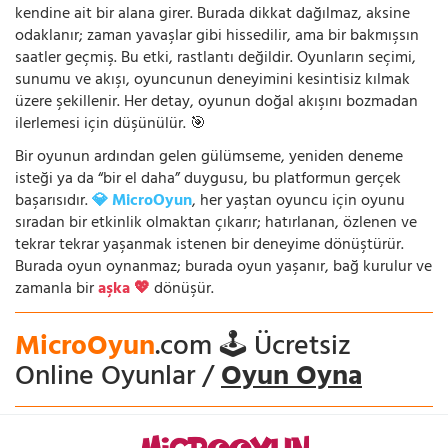
kendine ait bir alana girer. Burada dikkat dağılmaz, aksine
odaklanır; zaman yavaşlar gibi hissedilir, ama bir bakmışsın
saatler geçmiş. Bu etki, rastlantı değildir. Oyunların seçimi,
sunumu ve akışı, oyuncunun deneyimini kesintisiz kılmak
üzere şekillenir. Her detay, oyunun doğal akışını bozmadan
ilerlemesi için düşünülür. 🎯
Bir oyunun ardından gelen gülümseme, yeniden deneme
isteği ya da “bir el daha” duygusu, bu platformun gerçek
başarısıdır.
💎 MicroOyun
, her yaştan oyuncu için oyunu
sıradan bir etkinlik olmaktan çıkarır; hatırlanan, özlenen ve
tekrar tekrar yaşanmak istenen bir deneyime dönüştürür.
Burada oyun oynanmaz; burada oyun yaşanır, bağ kurulur ve
zamanla bir
aşka 💖
dönüşür.
MicroOyun
.com 🕹️ Ücretsiz
Online Oyunlar /
Oyun Oyna