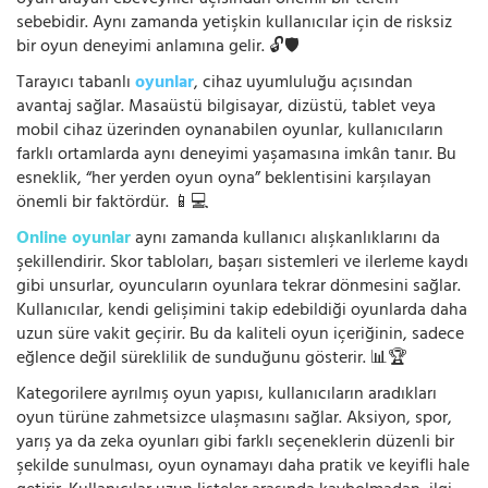
oyun arayan ebeveynler açısından önemli bir tercih
sebebidir. Aynı zamanda yetişkin kullanıcılar için de risksiz
bir oyun deneyimi anlamına gelir. 🔓🛡️
Tarayıcı tabanlı
oyunlar
, cihaz uyumluluğu açısından
avantaj sağlar. Masaüstü bilgisayar, dizüstü, tablet veya
mobil cihaz üzerinden oynanabilen oyunlar, kullanıcıların
farklı ortamlarda aynı deneyimi yaşamasına imkân tanır. Bu
esneklik, “her yerden oyun oyna” beklentisini karşılayan
önemli bir faktördür. 📱💻
Online oyunlar
aynı zamanda kullanıcı alışkanlıklarını da
şekillendirir. Skor tabloları, başarı sistemleri ve ilerleme kaydı
gibi unsurlar, oyuncuların oyunlara tekrar dönmesini sağlar.
Kullanıcılar, kendi gelişimini takip edebildiği oyunlarda daha
uzun süre vakit geçirir. Bu da kaliteli oyun içeriğinin, sadece
eğlence değil süreklilik de sunduğunu gösterir. 📊🏆
Kategorilere ayrılmış oyun yapısı, kullanıcıların aradıkları
oyun türüne zahmetsizce ulaşmasını sağlar. Aksiyon, spor,
yarış ya da zeka oyunları gibi farklı seçeneklerin düzenli bir
şekilde sunulması, oyun oynamayı daha pratik ve keyifli hale