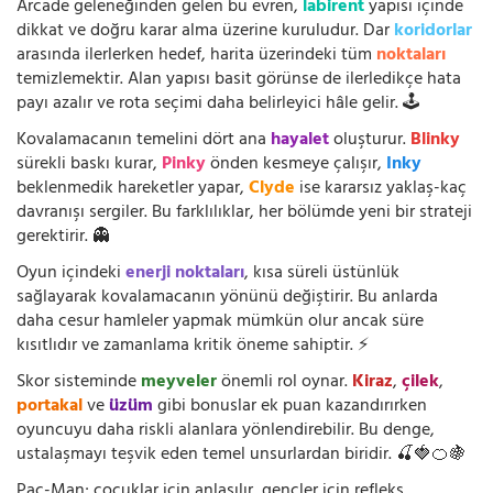
Arcade geleneğinden gelen bu evren,
labirent
yapısı içinde
dikkat ve doğru karar alma üzerine kuruludur. Dar
koridorlar
arasında ilerlerken hedef, harita üzerindeki tüm
noktaları
temizlemektir. Alan yapısı basit görünse de ilerledikçe hata
payı azalır ve rota seçimi daha belirleyici hâle gelir. 🕹️
Kovalamacanın temelini dört ana
hayalet
oluşturur.
Blinky
sürekli baskı kurar,
Pinky
önden kesmeye çalışır,
Inky
beklenmedik hareketler yapar,
Clyde
ise kararsız yaklaş-kaç
davranışı sergiler. Bu farklılıklar, her bölümde yeni bir strateji
gerektirir. 👻
Oyun içindeki
enerji noktaları
, kısa süreli üstünlük
sağlayarak kovalamacanın yönünü değiştirir. Bu anlarda
daha cesur hamleler yapmak mümkün olur ancak süre
kısıtlıdır ve zamanlama kritik öneme sahiptir. ⚡
Skor sisteminde
meyveler
önemli rol oynar.
Kiraz
,
çilek
,
portakal
ve
üzüm
gibi bonuslar ek puan kazandırırken
oyuncuyu daha riskli alanlara yönlendirebilir. Bu denge,
ustalaşmayı teşvik eden temel unsurlardan biridir. 🍒🍓🍊🍇
Pac-Man; çocuklar için anlaşılır, gençler için refleks