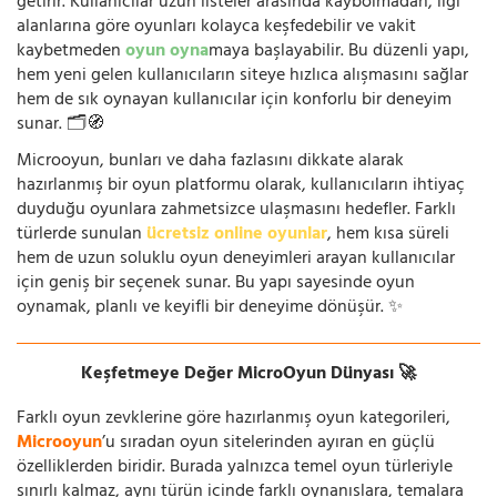
getirir. Kullanıcılar uzun listeler arasında kaybolmadan, ilgi
alanlarına göre oyunları kolayca keşfedebilir ve vakit
kaybetmeden
oyun oyna
maya başlayabilir. Bu düzenli yapı,
hem yeni gelen kullanıcıların siteye hızlıca alışmasını sağlar
hem de sık oynayan kullanıcılar için konforlu bir deneyim
sunar. 🗂️🧭
Microoyun, bunları ve daha fazlasını dikkate alarak
hazırlanmış bir oyun platformu olarak, kullanıcıların ihtiyaç
duyduğu oyunlara zahmetsizce ulaşmasını hedefler. Farklı
türlerde sunulan
ücretsiz online oyunlar
, hem kısa süreli
hem de uzun soluklu oyun deneyimleri arayan kullanıcılar
için geniş bir seçenek sunar. Bu yapı sayesinde oyun
oynamak, planlı ve keyifli bir deneyime dönüşür. ✨
Keşfetmeye Değer MicroOyun Dünyası 🚀
Farklı oyun zevklerine göre hazırlanmış oyun kategorileri,
Microoyun
’u sıradan oyun sitelerinden ayıran en güçlü
özelliklerden biridir. Burada yalnızca temel oyun türleriyle
sınırlı kalmaz, aynı türün içinde farklı oynanışlara, temalara