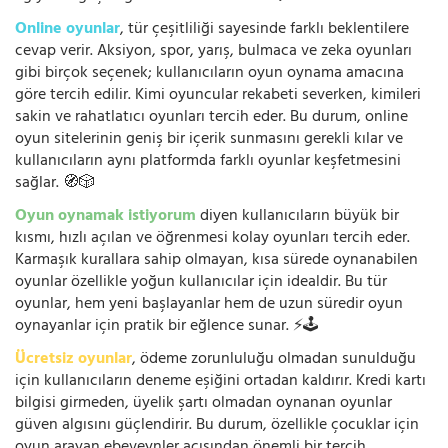
Online oyunlar
, tür çeşitliliği sayesinde farklı beklentilere
cevap verir. Aksiyon, spor, yarış, bulmaca ve zeka oyunları
gibi birçok seçenek; kullanıcıların oyun oynama amacına
göre tercih edilir. Kimi oyuncular rekabeti severken, kimileri
sakin ve rahatlatıcı oyunları tercih eder. Bu durum, online
oyun sitelerinin geniş bir içerik sunmasını gerekli kılar ve
kullanıcıların aynı platformda farklı oyunlar keşfetmesini
sağlar. 🧭🎲
Oyun oynamak istiyorum
diyen kullanıcıların büyük bir
kısmı, hızlı açılan ve öğrenmesi kolay oyunları tercih eder.
Karmaşık kurallara sahip olmayan, kısa sürede oynanabilen
oyunlar özellikle yoğun kullanıcılar için idealdir. Bu tür
oyunlar, hem yeni başlayanlar hem de uzun süredir oyun
oynayanlar için pratik bir eğlence sunar. ⚡🕹️
Ücretsiz oyunlar
, ödeme zorunluluğu olmadan sunulduğu
için kullanıcıların deneme eşiğini ortadan kaldırır. Kredi kartı
bilgisi girmeden, üyelik şartı olmadan oynanan oyunlar
güven algısını güçlendirir. Bu durum, özellikle çocuklar için