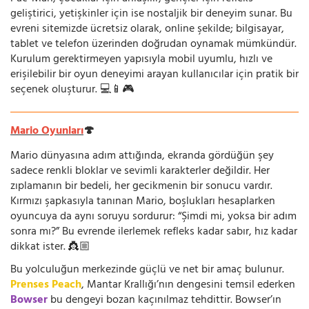
geliştirici, yetişkinler için ise nostaljik bir deneyim sunar. Bu
evreni sitemizde ücretsiz olarak, online şekilde; bilgisayar,
tablet ve telefon üzerinden doğrudan oynamak mümkündür.
Kurulum gerektirmeyen yapısıyla mobil uyumlu, hızlı ve
erişilebilir bir oyun deneyimi arayan kullanıcılar için pratik bir
seçenek oluşturur. 💻📱🎮
Mario Oyunları
🍄
Mario dünyasına adım attığında, ekranda gördüğün şey
sadece renkli bloklar ve sevimli karakterler değildir. Her
zıplamanın bir bedeli, her gecikmenin bir sonucu vardır.
Kırmızı şapkasıyla tanınan Mario, boşlukları hesaplarken
oyuncuya da aynı soruyu sordurur: “Şimdi mi, yoksa bir adım
sonra mı?” Bu evrende ilerlemek refleks kadar sabır, hız kadar
dikkat ister. 👸🏼
Bu yolculuğun merkezinde güçlü ve net bir amaç bulunur.
Prenses Peach
, Mantar Krallığı’nın dengesini temsil ederken
Bowser
bu dengeyi bozan kaçınılmaz tehdittir. Bowser’ın