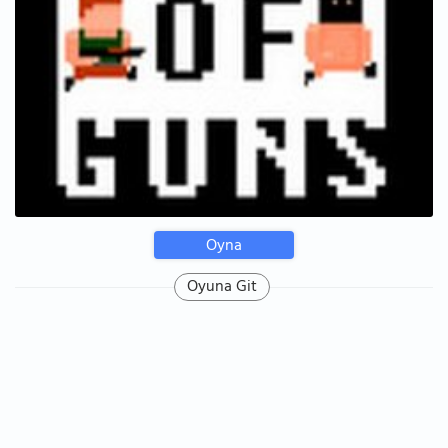
Oyna
Oyuna Git