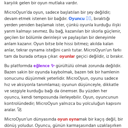
karşılık gelen bir oyun mutlaka vardır.
MicroOyun’da oyun, sadece başlatılan bir şey değildir;
devam etmek istenen bir bağdır.
Oyuncu 🧍‍♂️
, bıraktığı
yerden yeniden başlamak ister, çünkü oyunla kurduğu ilişki
yarım kalmayı sevmez. Bu bağ, kazanılan bir skorla güçlenir,
geçilen bir bölümle derinleşir ve paylaşılan bir deneyimle
anlam kazanır. Oyun bitse bile hissi bitmez; akılda kalan
anlar, tekrar oynama isteğini canlı tutar. MicroOyun’un farkı
tam da burada ortaya çıkar:
oyunlar
geçici değildir, iz bırakır.
Bu platformda
eğlence ✨
gürültülü olmak zorunda değildir.
Bazen sakin bir oyunda kaybolmak, bazen tek bir hamlenin
sonucunu düşünmek yeterlidir. MicroOyun, oyunu sadece
hız ve aksiyonla tanımlamaz; oyunun düşünceyle, dikkatle
ve sezgiyle kurduğu bağı da önemser. Bu yüzden her
oyuncu, kendi temposunda ilerleyebilir. Oyun, oyuncunun
kontrolündedir; MicroOyun yalnızca bu yolculuğun kapısını
aralar. 🚀
MicroOyun’un dünyasında
oyun oyna
mak bir kaçış değil, bir
dönüş yoludur. Oyuncu, günün karmaşasından uzaklaşırken