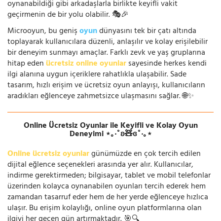
oynanabildiği gibi arkadaşlarla birlikte keyifli vakit
geçirmenin de bir yolu olabilir. 🎭🎉
Microoyun, bu geniş
oyun
dünyasını tek bir çatı altında
toplayarak kullanıcılara düzenli, anlaşılır ve kolay erişilebilir
bir deneyim sunmayı amaçlar. Farklı zevk ve yaş gruplarına
hitap eden
ücretsiz online oyunlar
sayesinde herkes kendi
ilgi alanına uygun içeriklere rahatlıkla ulaşabilir. Sade
tasarım, hızlı erişim ve ücretsiz oyun anlayışı, kullanıcıların
aradıkları eğlenceye zahmetsizce ulaşmasını sağlar. 🌐✨
Online Ücretsiz Oyunlar ile Keyifli ve Kolay Oyun
Deneyimi ⋆｡‧˚ʚ🧸ɞ˚‧｡⋆
Online ücretsiz oyunlar
günümüzde en çok tercih edilen
dijital eğlence seçenekleri arasında yer alır. Kullanıcılar,
indirme gerektirmeden; bilgisayar, tablet ve mobil telefonlar
üzerinden kolayca oynanabilen oyunları tercih ederek hem
zamandan tasarruf eder hem de her yerde eğlenceye hızlıca
ulaşır. Bu erişim kolaylığı, online oyun platformlarına olan
ilgiyi her geçen gün artırmaktadır. 🎯🔍