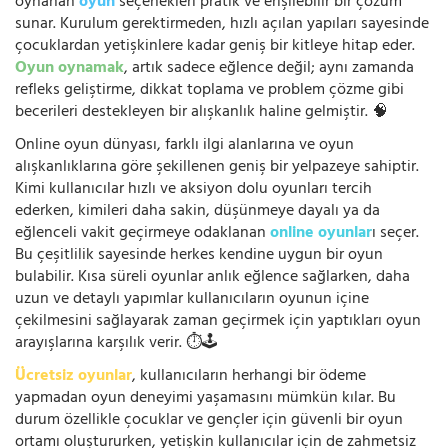
oynanan
oyun
seçenekleri pratik ve erişilebilir bir çözüm
sunar. Kurulum gerektirmeden, hızlı açılan yapıları sayesinde
çocuklardan yetişkinlere kadar geniş bir kitleye hitap eder.
Oyun oynamak
, artık sadece eğlence değil; aynı zamanda
refleks geliştirme, dikkat toplama ve problem çözme gibi
becerileri destekleyen bir alışkanlık haline gelmiştir. 🧠
Online oyun dünyası, farklı ilgi alanlarına ve oyun
alışkanlıklarına göre şekillenen geniş bir yelpazeye sahiptir.
Kimi kullanıcılar hızlı ve aksiyon dolu oyunları tercih
ederken, kimileri daha sakin, düşünmeye dayalı ya da
eğlenceli vakit geçirmeye odaklanan
online oyunlar
ı seçer.
Bu çeşitlilik sayesinde herkes kendine uygun bir oyun
bulabilir. Kısa süreli oyunlar anlık eğlence sağlarken, daha
uzun ve detaylı yapımlar kullanıcıların oyunun içine
çekilmesini sağlayarak zaman geçirmek için yaptıkları oyun
arayışlarına karşılık verir. ⏱️🕹️
Ücretsiz oyunlar
, kullanıcıların herhangi bir ödeme
yapmadan oyun deneyimi yaşamasını mümkün kılar. Bu
durum özellikle çocuklar ve gençler için güvenli bir oyun
ortamı oluştururken, yetişkin kullanıcılar için de zahmetsiz