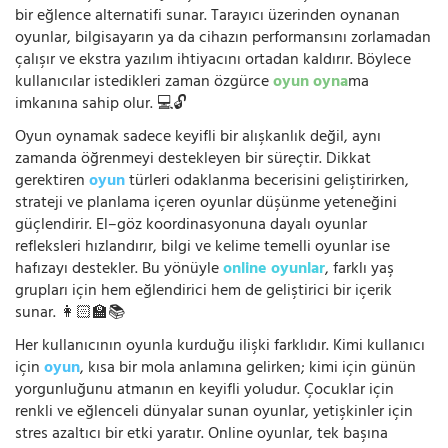
bir eğlence alternatifi sunar. Tarayıcı üzerinden oynanan
oyunlar, bilgisayarın ya da cihazın performansını zorlamadan
çalışır ve ekstra yazılım ihtiyacını ortadan kaldırır. Böylece
kullanıcılar istedikleri zaman özgürce
oyun oyna
ma
imkanına sahip olur. 💻🔓
Oyun oynamak sadece keyifli bir alışkanlık değil, aynı
zamanda öğrenmeyi destekleyen bir süreçtir. Dikkat
gerektiren
oyun
türleri odaklanma becerisini geliştirirken,
strateji ve planlama içeren oyunlar düşünme yeteneğini
güçlendirir. El–göz koordinasyonuna dayalı oyunlar
refleksleri hızlandırır, bilgi ve kelime temelli oyunlar ise
hafızayı destekler. Bu yönüyle
online oyunlar
, farklı yaş
grupları için hem eğlendirici hem de geliştirici bir içerik
sunar. 👩🏻‍🏫📚
Her kullanıcının oyunla kurduğu ilişki farklıdır. Kimi kullanıcı
için
oyun
, kısa bir mola anlamına gelirken; kimi için günün
yorgunluğunu atmanın en keyifli yoludur. Çocuklar için
renkli ve eğlenceli dünyalar sunan oyunlar, yetişkinler için
stres azaltıcı bir etki yaratır. Online oyunlar, tek başına