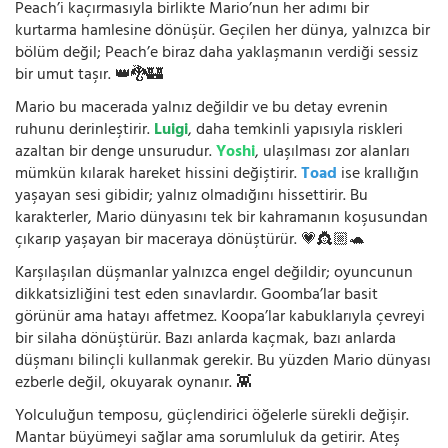
Peach’i kaçırmasıyla birlikte Mario’nun her adımı bir
kurtarma hamlesine dönüşür. Geçilen her dünya, yalnızca bir
bölüm değil; Peach’e biraz daha yaklaşmanın verdiği sessiz
bir umut taşır. 👑🐉🏰
Mario bu macerada yalnız değildir ve bu detay evrenin
ruhunu derinleştirir.
Luigi
, daha temkinli yapısıyla riskleri
azaltan bir denge unsurudur.
Yoshi
, ulaşılması zor alanları
mümkün kılarak hareket hissini değiştirir.
Toad
ise krallığın
yaşayan sesi gibidir; yalnız olmadığını hissettirir. Bu
karakterler, Mario dünyasını tek bir kahramanın koşusundan
çıkarıp yaşayan bir maceraya dönüştürür. 💗👸🏼🐢
Karşılaşılan düşmanlar yalnızca engel değildir; oyuncunun
dikkatsizliğini test eden sınavlardır. Goomba’lar basit
görünür ama hatayı affetmez. Koopa’lar kabuklarıyla çevreyi
bir silaha dönüştürür. Bazı anlarda kaçmak, bazı anlarda
düşmanı bilinçli kullanmak gerekir. Bu yüzden Mario dünyası
ezberle değil, okuyarak oynanır. 👾
Yolculuğun temposu, güçlendirici öğelerle sürekli değişir.
Mantar büyümeyi sağlar ama sorumluluk da getirir. Ateş