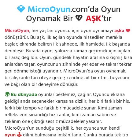
💎 MicroOyun
.com’da Oyun
Oynamak Bir 💖
AŞK
’tır
MicroOyun
, her yaştan oyuncu için oyun oynamayı
aşka ❤️
dönüştürür. Bu aşk, ilk açılan oyunda hissedilen merakla
başlar; ekranda beliren ilk sahnede, ilk hamlede, ilk başarıda
derinleşir. Burada oyun, yalnızca zaman geçirmek için açılan
bir araç değildir. Oyun, gündelik hayatın arasına sıkışmış kısa
anlardan taşar, oyuncunun zihninde yer eder ve tekrar tekrar
geri dönme isteği uyandırır. MicroOyun’da oyun oynamak,
bir alışkanlıktan öteye geçer; kendine ait bir ritmi, heyecanı
ve bağı olan bir deneyime dönüşür.
🌍 Bu dünyada
oyunlar beklemez, çağırır. Oyuncu ekrana
geldiği anda seçenekler karşısına dizilir; her biri farklı bir his,
farklı bir tempo ve farklı bir mücadele sunar. Kimi zaman
reflekslerin sınandığı hızlı anlar, kimi zaman sabrın ve
zekânın öne çıktığı sessiz mücadeleler yaşanır.
MicroOyun’un sunduğu çeşitlilik, her oyuncunun kendi
oyun 🕹️
dilini bulmasına imkân tanır. Çünkü burada tek tip