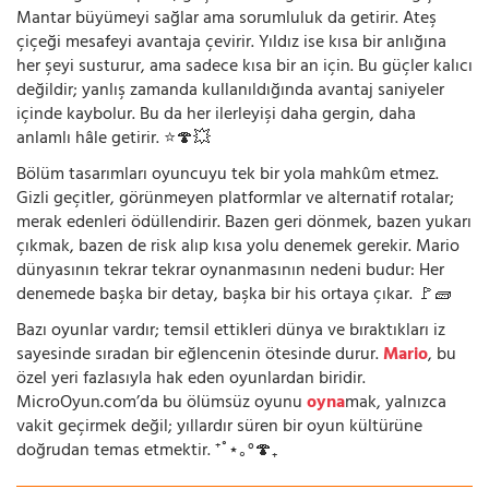
Mantar büyümeyi sağlar ama sorumluluk da getirir. Ateş
çiçeği mesafeyi avantaja çevirir. Yıldız ise kısa bir anlığına
her şeyi susturur, ama sadece kısa bir an için. Bu güçler kalıcı
değildir; yanlış zamanda kullanıldığında avantaj saniyeler
içinde kaybolur. Bu da her ilerleyişi daha gergin, daha
anlamlı hâle getirir. ⭐🍄💥
Bölüm tasarımları oyuncuyu tek bir yola mahkûm etmez.
Gizli geçitler, görünmeyen platformlar ve alternatif rotalar;
merak edenleri ödüllendirir. Bazen geri dönmek, bazen yukarı
çıkmak, bazen de risk alıp kısa yolu denemek gerekir. Mario
dünyasının tekrar tekrar oynanmasının nedeni budur: Her
denemede başka bir detay, başka bir his ortaya çıkar. 🚩🧱
Bazı oyunlar vardır; temsil ettikleri dünya ve bıraktıkları iz
sayesinde sıradan bir eğlencenin ötesinde durur.
Mario
, bu
özel yeri fazlasıyla hak eden oyunlardan biridir.
MicroOyun.com’da bu ölümsüz oyunu
oyna
mak, yalnızca
vakit geçirmek değil; yıllardır süren bir oyun kültürüne
doğrudan temas etmektir. ⁺˚⋆｡°🍄₊