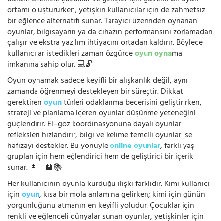
ortamı oluştururken, yetişkin kullanıcılar için de zahmetsiz
bir eğlence alternatifi sunar. Tarayıcı üzerinden oynanan
oyunlar, bilgisayarın ya da cihazın performansını zorlamadan
çalışır ve ekstra yazılım ihtiyacını ortadan kaldırır. Böylece
kullanıcılar istedikleri zaman özgürce
oyun oyna
ma
imkanına sahip olur. 💻🔓
Oyun oynamak sadece keyifli bir alışkanlık değil, aynı
zamanda öğrenmeyi destekleyen bir süreçtir. Dikkat
gerektiren
oyun
türleri odaklanma becerisini geliştirirken,
strateji ve planlama içeren oyunlar düşünme yeteneğini
güçlendirir. El–göz koordinasyonuna dayalı oyunlar
refleksleri hızlandırır, bilgi ve kelime temelli oyunlar ise
hafızayı destekler. Bu yönüyle
online oyunlar
, farklı yaş
grupları için hem eğlendirici hem de geliştirici bir içerik
sunar. 👩🏻‍🏫📚
Her kullanıcının oyunla kurduğu ilişki farklıdır. Kimi kullanıcı
için
oyun
, kısa bir mola anlamına gelirken; kimi için günün
yorgunluğunu atmanın en keyifli yoludur. Çocuklar için
renkli ve eğlenceli dünyalar sunan oyunlar, yetişkinler için