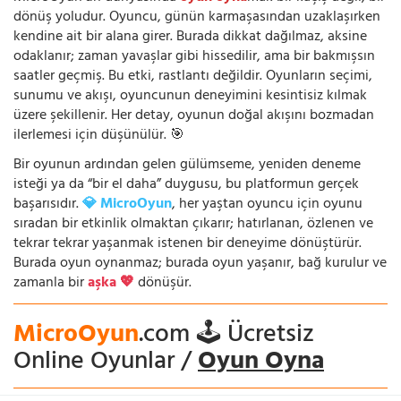
dönüş yoludur. Oyuncu, günün karmaşasından uzaklaşırken
kendine ait bir alana girer. Burada dikkat dağılmaz, aksine
odaklanır; zaman yavaşlar gibi hissedilir, ama bir bakmışsın
saatler geçmiş. Bu etki, rastlantı değildir. Oyunların seçimi,
sunumu ve akışı, oyuncunun deneyimini kesintisiz kılmak
üzere şekillenir. Her detay, oyunun doğal akışını bozmadan
ilerlemesi için düşünülür. 🎯
Bir oyunun ardından gelen gülümseme, yeniden deneme
isteği ya da “bir el daha” duygusu, bu platformun gerçek
başarısıdır.
💎 MicroOyun
, her yaştan oyuncu için oyunu
sıradan bir etkinlik olmaktan çıkarır; hatırlanan, özlenen ve
tekrar tekrar yaşanmak istenen bir deneyime dönüştürür.
Burada oyun oynanmaz; burada oyun yaşanır, bağ kurulur ve
zamanla bir
aşka 💖
dönüşür.
MicroOyun
.com 🕹️ Ücretsiz
Online Oyunlar /
Oyun Oyna