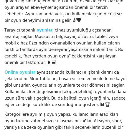
güven algısını güçlendirir. Bu durum, özellikle çocuklar için
oyun arayan ebeveynler açısından önemli bir tercih
sebebidir. Aynı zamanda yetişkin kullanıcılar için de risksiz
bir oyun deneyimi anlamına gelir. 🔓🛡️
Tarayıcı tabanlı
oyunlar
, cihaz uyumluluğu açısından
avantaj sağlar. Masaüstü bilgisayar, dizüstü, tablet veya
mobil cihaz üzerinden oynanabilen oyunlar, kullanıcıların
farklı ortamlarda aynı deneyimi yaşamasına imkân tanır. Bu
esneklik, “her yerden oyun oyna” beklentisini karşılayan
önemli bir faktördür. 📱💻
Online oyunlar
aynı zamanda kullanıcı alışkanlıklarını da
şekillendirir. Skor tabloları, başarı sistemleri ve ilerleme kaydı
gibi unsurlar, oyuncuların oyunlara tekrar dönmesini sağlar.
Kullanıcılar, kendi gelişimini takip edebildiği oyunlarda daha
uzun süre vakit geçirir. Bu da kaliteli oyun içeriğinin, sadece
eğlence değil süreklilik de sunduğunu gösterir. 📊🏆
Kategorilere ayrılmış oyun yapısı, kullanıcıların aradıkları
oyun türüne zahmetsizce ulaşmasını sağlar. Aksiyon, spor,
yarış ya da zeka oyunları gibi farklı seçeneklerin düzenli bir