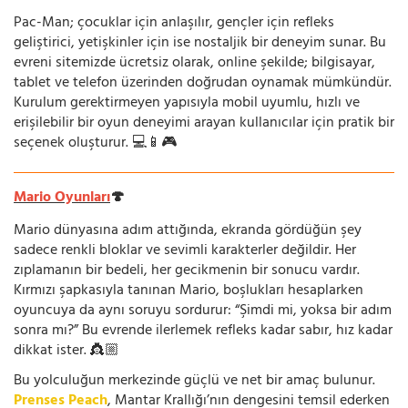
Pac-Man; çocuklar için anlaşılır, gençler için refleks
geliştirici, yetişkinler için ise nostaljik bir deneyim sunar. Bu
evreni sitemizde ücretsiz olarak, online şekilde; bilgisayar,
tablet ve telefon üzerinden doğrudan oynamak mümkündür.
Kurulum gerektirmeyen yapısıyla mobil uyumlu, hızlı ve
erişilebilir bir oyun deneyimi arayan kullanıcılar için pratik bir
seçenek oluşturur. 💻📱🎮
Mario Oyunları
🍄
Mario dünyasına adım attığında, ekranda gördüğün şey
sadece renkli bloklar ve sevimli karakterler değildir. Her
zıplamanın bir bedeli, her gecikmenin bir sonucu vardır.
Kırmızı şapkasıyla tanınan Mario, boşlukları hesaplarken
oyuncuya da aynı soruyu sordurur: “Şimdi mi, yoksa bir adım
sonra mı?” Bu evrende ilerlemek refleks kadar sabır, hız kadar
dikkat ister. 👸🏼
Bu yolculuğun merkezinde güçlü ve net bir amaç bulunur.
Prenses Peach
, Mantar Krallığı’nın dengesini temsil ederken