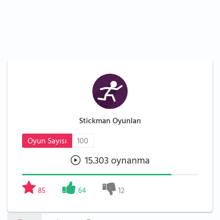
Stickman Oyunları
Oyun Sayısı
100
15.303 oynanma
85
64
12