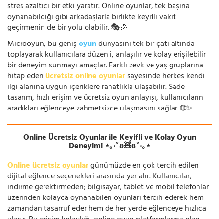
stres azaltıcı bir etki yaratır. Online oyunlar, tek başına
oynanabildiği gibi arkadaşlarla birlikte keyifli vakit
geçirmenin de bir yolu olabilir. 🎭🎉
Microoyun, bu geniş
oyun
dünyasını tek bir çatı altında
toplayarak kullanıcılara düzenli, anlaşılır ve kolay erişilebilir
bir deneyim sunmayı amaçlar. Farklı zevk ve yaş gruplarına
hitap eden
ücretsiz online oyunlar
sayesinde herkes kendi
ilgi alanına uygun içeriklere rahatlıkla ulaşabilir. Sade
tasarım, hızlı erişim ve ücretsiz oyun anlayışı, kullanıcıların
aradıkları eğlenceye zahmetsizce ulaşmasını sağlar. 🌐✨
Online Ücretsiz Oyunlar ile Keyifli ve Kolay Oyun
Deneyimi ⋆｡‧˚ʚ🧸ɞ˚‧｡⋆
Online ücretsiz oyunlar
günümüzde en çok tercih edilen
dijital eğlence seçenekleri arasında yer alır. Kullanıcılar,
indirme gerektirmeden; bilgisayar, tablet ve mobil telefonlar
üzerinden kolayca oynanabilen oyunları tercih ederek hem
zamandan tasarruf eder hem de her yerde eğlenceye hızlıca