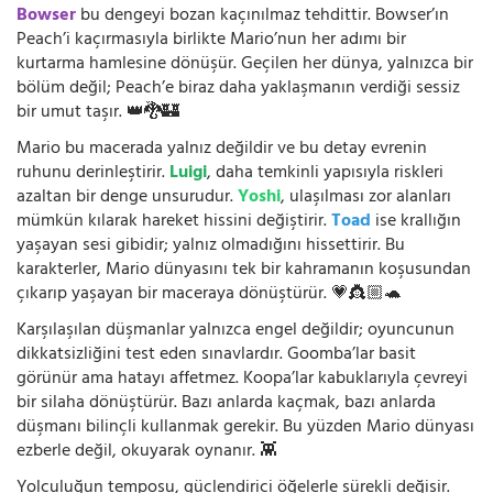
Bowser
bu dengeyi bozan kaçınılmaz tehdittir. Bowser’ın
Peach’i kaçırmasıyla birlikte Mario’nun her adımı bir
kurtarma hamlesine dönüşür. Geçilen her dünya, yalnızca bir
bölüm değil; Peach’e biraz daha yaklaşmanın verdiği sessiz
bir umut taşır. 👑🐉🏰
Mario bu macerada yalnız değildir ve bu detay evrenin
ruhunu derinleştirir.
Luigi
, daha temkinli yapısıyla riskleri
azaltan bir denge unsurudur.
Yoshi
, ulaşılması zor alanları
mümkün kılarak hareket hissini değiştirir.
Toad
ise krallığın
yaşayan sesi gibidir; yalnız olmadığını hissettirir. Bu
karakterler, Mario dünyasını tek bir kahramanın koşusundan
çıkarıp yaşayan bir maceraya dönüştürür. 💗👸🏼🐢
Karşılaşılan düşmanlar yalnızca engel değildir; oyuncunun
dikkatsizliğini test eden sınavlardır. Goomba’lar basit
görünür ama hatayı affetmez. Koopa’lar kabuklarıyla çevreyi
bir silaha dönüştürür. Bazı anlarda kaçmak, bazı anlarda
düşmanı bilinçli kullanmak gerekir. Bu yüzden Mario dünyası
ezberle değil, okuyarak oynanır. 👾
Yolculuğun temposu, güçlendirici öğelerle sürekli değişir.