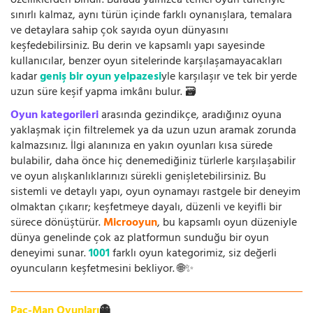
özelliklerden biridir. Burada yalnızca temel oyun türleriyle
sınırlı kalmaz, aynı türün içinde farklı oynanışlara, temalara
ve detaylara sahip çok sayıda oyun dünyasını
keşfedebilirsiniz. Bu derin ve kapsamlı yapı sayesinde
kullanıcılar, benzer oyun sitelerinde karşılaşamayacakları
kadar
geniş bir oyun yelpazesi
yle karşılaşır ve tek bir yerde
uzun süre keşif yapma imkânı bulur. 🗃️
Oyun kategorileri
arasında gezindikçe, aradığınız oyuna
yaklaşmak için filtrelemek ya da uzun uzun aramak zorunda
kalmazsınız. İlgi alanınıza en yakın oyunları kısa sürede
bulabilir, daha önce hiç denemediğiniz türlerle karşılaşabilir
ve oyun alışkanlıklarınızı sürekli genişletebilirsiniz. Bu
sistemli ve detaylı yapı, oyun oynamayı rastgele bir deneyim
olmaktan çıkarır; keşfetmeye dayalı, düzenli ve keyifli bir
sürece dönüştürür.
Microoyun
, bu kapsamlı oyun düzeniyle
dünya genelinde çok az platformun sunduğu bir oyun
deneyimi sunar.
1001
farklı oyun kategorimiz, siz değerli
oyuncuların keşfetmesini bekliyor. 🌐✨
Pac-Man Oyunları
👻