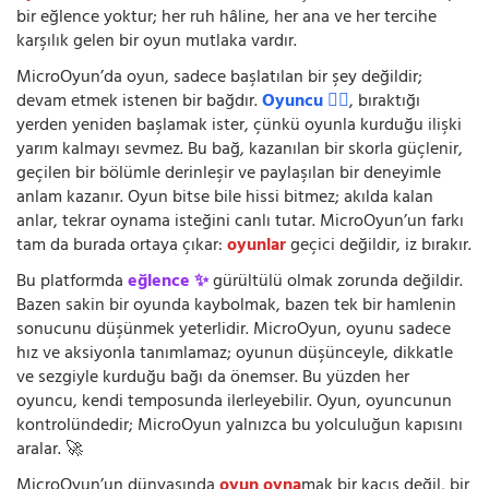
bir eğlence yoktur; her ruh hâline, her ana ve her tercihe
karşılık gelen bir oyun mutlaka vardır.
MicroOyun’da oyun, sadece başlatılan bir şey değildir;
devam etmek istenen bir bağdır.
Oyuncu 🧍‍♂️
, bıraktığı
yerden yeniden başlamak ister, çünkü oyunla kurduğu ilişki
yarım kalmayı sevmez. Bu bağ, kazanılan bir skorla güçlenir,
geçilen bir bölümle derinleşir ve paylaşılan bir deneyimle
anlam kazanır. Oyun bitse bile hissi bitmez; akılda kalan
anlar, tekrar oynama isteğini canlı tutar. MicroOyun’un farkı
tam da burada ortaya çıkar:
oyunlar
geçici değildir, iz bırakır.
Bu platformda
eğlence ✨
gürültülü olmak zorunda değildir.
Bazen sakin bir oyunda kaybolmak, bazen tek bir hamlenin
sonucunu düşünmek yeterlidir. MicroOyun, oyunu sadece
hız ve aksiyonla tanımlamaz; oyunun düşünceyle, dikkatle
ve sezgiyle kurduğu bağı da önemser. Bu yüzden her
oyuncu, kendi temposunda ilerleyebilir. Oyun, oyuncunun
kontrolündedir; MicroOyun yalnızca bu yolculuğun kapısını
aralar. 🚀
MicroOyun’un dünyasında
oyun oyna
mak bir kaçış değil, bir