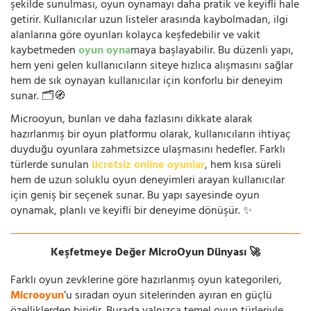
şekilde sunulması, oyun oynamayı daha pratik ve keyifli hale
getirir. Kullanıcılar uzun listeler arasında kaybolmadan, ilgi
alanlarına göre oyunları kolayca keşfedebilir ve vakit
kaybetmeden
oyun oyna
maya başlayabilir. Bu düzenli yapı,
hem yeni gelen kullanıcıların siteye hızlıca alışmasını sağlar
hem de sık oynayan kullanıcılar için konforlu bir deneyim
sunar. 🗂️🧭
Microoyun, bunları ve daha fazlasını dikkate alarak
hazırlanmış bir oyun platformu olarak, kullanıcıların ihtiyaç
duyduğu oyunlara zahmetsizce ulaşmasını hedefler. Farklı
türlerde sunulan
ücretsiz online oyunlar
, hem kısa süreli
hem de uzun soluklu oyun deneyimleri arayan kullanıcılar
için geniş bir seçenek sunar. Bu yapı sayesinde oyun
oynamak, planlı ve keyifli bir deneyime dönüşür. ✨
Keşfetmeye Değer MicroOyun Dünyası 🚀
Farklı oyun zevklerine göre hazırlanmış oyun kategorileri,
Microoyun
’u sıradan oyun sitelerinden ayıran en güçlü