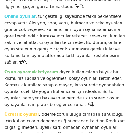
ulaşır. Bu erişim kolaylığı, online oyun platformlarına olan
ilgiyi her geçen gün artırmaktadır. 🎯🔍
Online oyunlar
, tür çeşitliliği sayesinde farklı beklentilere
cevap verir. Aksiyon, spor, yarış, bulmaca ve zeka oyunları
gibi birçok seçenek; kullanıcıların oyun oynama amacına
göre tercih edilir. Kimi oyuncular rekabeti severken, kimileri
sakin ve rahatlatıcı oyunları tercih eder. Bu durum, online
oyun sitelerinin geniş bir içerik sunmasını gerekli kılar ve
kullanıcıların aynı platformda farklı oyunlar keşfetmesini
sağlar. 🧭🎲
Oyun oynamak istiyorum
diyen kullanıcıların büyük bir
kısmı, hızlı açılan ve öğrenmesi kolay oyunları tercih eder.
Karmaşık kurallara sahip olmayan, kısa sürede oynanabilen
oyunlar özellikle yoğun kullanıcılar için idealdir. Bu tür
oyunlar, hem yeni başlayanlar hem de uzun süredir oyun
oynayanlar için pratik bir eğlence sunar. ⚡🕹️
Ücretsiz oyunlar
, ödeme zorunluluğu olmadan sunulduğu
için kullanıcıların deneme eşiğini ortadan kaldırır. Kredi kartı
bilgisi girmeden, üyelik şartı olmadan oynanan oyunlar