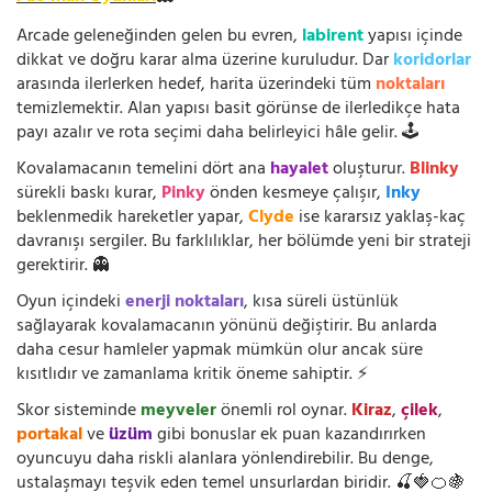
Arcade geleneğinden gelen bu evren,
labirent
yapısı içinde
dikkat ve doğru karar alma üzerine kuruludur. Dar
koridorlar
arasında ilerlerken hedef, harita üzerindeki tüm
noktaları
temizlemektir. Alan yapısı basit görünse de ilerledikçe hata
payı azalır ve rota seçimi daha belirleyici hâle gelir. 🕹️
Kovalamacanın temelini dört ana
hayalet
oluşturur.
Blinky
sürekli baskı kurar,
Pinky
önden kesmeye çalışır,
Inky
beklenmedik hareketler yapar,
Clyde
ise kararsız yaklaş-kaç
davranışı sergiler. Bu farklılıklar, her bölümde yeni bir strateji
gerektirir. 👻
Oyun içindeki
enerji noktaları
, kısa süreli üstünlük
sağlayarak kovalamacanın yönünü değiştirir. Bu anlarda
daha cesur hamleler yapmak mümkün olur ancak süre
kısıtlıdır ve zamanlama kritik öneme sahiptir. ⚡
Skor sisteminde
meyveler
önemli rol oynar.
Kiraz
,
çilek
,
portakal
ve
üzüm
gibi bonuslar ek puan kazandırırken
oyuncuyu daha riskli alanlara yönlendirebilir. Bu denge,
ustalaşmayı teşvik eden temel unsurlardan biridir. 🍒🍓🍊🍇