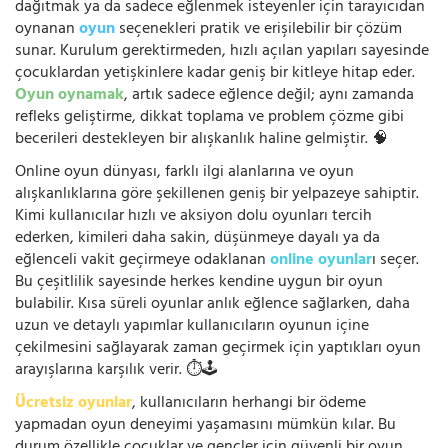
dağıtmak ya da sadece eğlenmek isteyenler için tarayıcıdan
oynanan
oyun
seçenekleri pratik ve erişilebilir bir çözüm
sunar. Kurulum gerektirmeden, hızlı açılan yapıları sayesinde
çocuklardan yetişkinlere kadar geniş bir kitleye hitap eder.
Oyun oynamak
, artık sadece eğlence değil; aynı zamanda
refleks geliştirme, dikkat toplama ve problem çözme gibi
becerileri destekleyen bir alışkanlık haline gelmiştir. 🧠
Online oyun dünyası, farklı ilgi alanlarına ve oyun
alışkanlıklarına göre şekillenen geniş bir yelpazeye sahiptir.
Kimi kullanıcılar hızlı ve aksiyon dolu oyunları tercih
ederken, kimileri daha sakin, düşünmeye dayalı ya da
eğlenceli vakit geçirmeye odaklanan
online oyunlar
ı seçer.
Bu çeşitlilik sayesinde herkes kendine uygun bir oyun
bulabilir. Kısa süreli oyunlar anlık eğlence sağlarken, daha
uzun ve detaylı yapımlar kullanıcıların oyunun içine
çekilmesini sağlayarak zaman geçirmek için yaptıkları oyun
arayışlarına karşılık verir. ⏱️🕹️
Ücretsiz oyunlar
, kullanıcıların herhangi bir ödeme
yapmadan oyun deneyimi yaşamasını mümkün kılar. Bu
durum özellikle çocuklar ve gençler için güvenli bir oyun