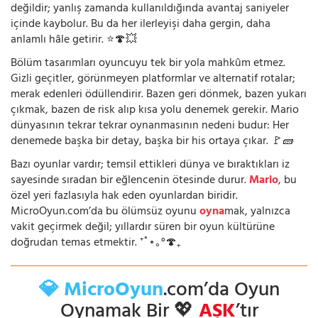
değildir; yanlış zamanda kullanıldığında avantaj saniyeler
içinde kaybolur. Bu da her ilerleyişi daha gergin, daha
anlamlı hâle getirir. ⭐🍄💥
Bölüm tasarımları oyuncuyu tek bir yola mahkûm etmez.
Gizli geçitler, görünmeyen platformlar ve alternatif rotalar;
merak edenleri ödüllendirir. Bazen geri dönmek, bazen yukarı
çıkmak, bazen de risk alıp kısa yolu denemek gerekir. Mario
dünyasının tekrar tekrar oynanmasının nedeni budur: Her
denemede başka bir detay, başka bir his ortaya çıkar. 🚩🧱
Bazı oyunlar vardır; temsil ettikleri dünya ve bıraktıkları iz
sayesinde sıradan bir eğlencenin ötesinde durur.
Mario
, bu
özel yeri fazlasıyla hak eden oyunlardan biridir.
MicroOyun.com’da bu ölümsüz oyunu
oyna
mak, yalnızca
vakit geçirmek değil; yıllardır süren bir oyun kültürüne
doğrudan temas etmektir. ⁺˚⋆｡°🍄₊
💎 MicroOyun
.com’da Oyun
Oynamak Bir 💖
AŞK
’tır