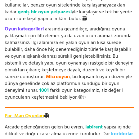
kullanıcılar, benzer oyun sitelerinde karşılaşamayacakları
kadar
geniş bir oyun yelpazesi
yle karşılaşır ve tek bir yerde
uzun süre keşif yapma imkânı bulur. 🗃️
Oyun kategorileri
arasında gezindikçe, aradığınız oyuna
yaklaşmak için filtrelemek ya da uzun uzun aramak zorunda
kalmazsınız. İlgi alanınıza en yakın oyunları kısa sürede
bulabilir, daha önce hiç denemediğiniz türlerle karşılaşabilir
ve oyun alışkanlıklarınızı sürekli genişletebilirsiniz. Bu
sistemli ve detaylı yapı, oyun oynamayı rastgele bir deneyim
olmaktan çıkarır; keşfetmeye dayalı, düzenli ve keyifli bir
sürece dönüştürür.
Microoyun
, bu kapsamlı oyun düzeniyle
dünya genelinde çok az platformun sunduğu bir oyun
deneyimi sunar.
1001
farklı oyun kategorimiz, siz değerli
oyuncuların keşfetmesini bekliyor. 🌐✨
Pac-Man Oyunları
👻
Arcade geleneğinden gelen bu evren,
labirent
yapısı içinde
dikkat ve doğru karar alma üzerine kuruludur. Dar
koridorlar