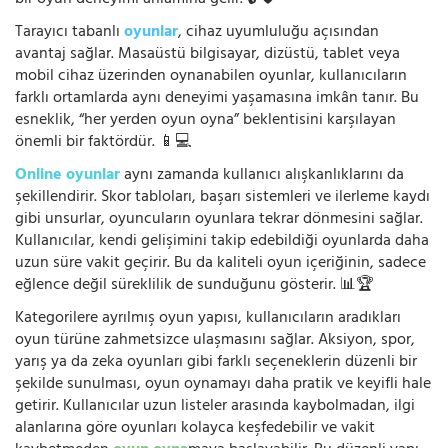
bir oyun deneyimi anlamına gelir. 🔓🛡️
Tarayıcı tabanlı
oyunlar
, cihaz uyumluluğu açısından
avantaj sağlar. Masaüstü bilgisayar, dizüstü, tablet veya
mobil cihaz üzerinden oynanabilen oyunlar, kullanıcıların
farklı ortamlarda aynı deneyimi yaşamasına imkân tanır. Bu
esneklik, “her yerden oyun oyna” beklentisini karşılayan
önemli bir faktördür. 📱💻
Online oyunlar
aynı zamanda kullanıcı alışkanlıklarını da
şekillendirir. Skor tabloları, başarı sistemleri ve ilerleme kaydı
gibi unsurlar, oyuncuların oyunlara tekrar dönmesini sağlar.
Kullanıcılar, kendi gelişimini takip edebildiği oyunlarda daha
uzun süre vakit geçirir. Bu da kaliteli oyun içeriğinin, sadece
eğlence değil süreklilik de sunduğunu gösterir. 📊🏆
Kategorilere ayrılmış oyun yapısı, kullanıcıların aradıkları
oyun türüne zahmetsizce ulaşmasını sağlar. Aksiyon, spor,
yarış ya da zeka oyunları gibi farklı seçeneklerin düzenli bir
şekilde sunulması, oyun oynamayı daha pratik ve keyifli hale
getirir. Kullanıcılar uzun listeler arasında kaybolmadan, ilgi
alanlarına göre oyunları kolayca keşfedebilir ve vakit