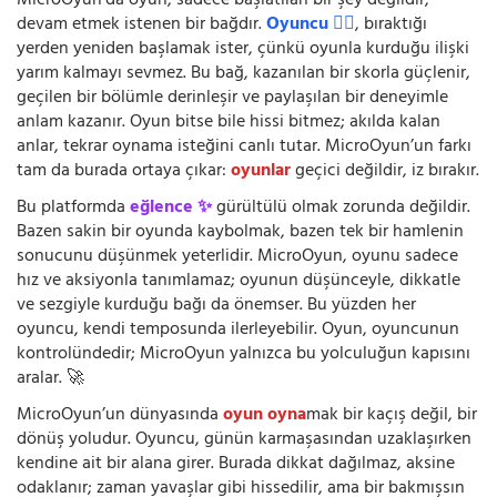
MicroOyun’da oyun, sadece başlatılan bir şey değildir;
devam etmek istenen bir bağdır.
Oyuncu 🧍‍♂️
, bıraktığı
yerden yeniden başlamak ister, çünkü oyunla kurduğu ilişki
yarım kalmayı sevmez. Bu bağ, kazanılan bir skorla güçlenir,
geçilen bir bölümle derinleşir ve paylaşılan bir deneyimle
anlam kazanır. Oyun bitse bile hissi bitmez; akılda kalan
anlar, tekrar oynama isteğini canlı tutar. MicroOyun’un farkı
tam da burada ortaya çıkar:
oyunlar
geçici değildir, iz bırakır.
Bu platformda
eğlence ✨
gürültülü olmak zorunda değildir.
Bazen sakin bir oyunda kaybolmak, bazen tek bir hamlenin
sonucunu düşünmek yeterlidir. MicroOyun, oyunu sadece
hız ve aksiyonla tanımlamaz; oyunun düşünceyle, dikkatle
ve sezgiyle kurduğu bağı da önemser. Bu yüzden her
oyuncu, kendi temposunda ilerleyebilir. Oyun, oyuncunun
kontrolündedir; MicroOyun yalnızca bu yolculuğun kapısını
aralar. 🚀
MicroOyun’un dünyasında
oyun oyna
mak bir kaçış değil, bir
dönüş yoludur. Oyuncu, günün karmaşasından uzaklaşırken
kendine ait bir alana girer. Burada dikkat dağılmaz, aksine
odaklanır; zaman yavaşlar gibi hissedilir, ama bir bakmışsın