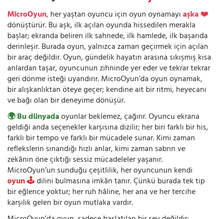
MicroOyun
, her yaştan oyuncu için oyun oynamayı
aşka ❤️
dönüştürür. Bu aşk, ilk açılan oyunda hissedilen merakla
başlar; ekranda beliren ilk sahnede, ilk hamlede, ilk başarıda
derinleşir. Burada oyun, yalnızca zaman geçirmek için açılan
bir araç değildir. Oyun, gündelik hayatın arasına sıkışmış kısa
anlardan taşar, oyuncunun zihninde yer eder ve tekrar tekrar
geri dönme isteği uyandırır. MicroOyun’da oyun oynamak,
bir alışkanlıktan öteye geçer; kendine ait bir ritmi, heyecanı
ve bağı olan bir deneyime dönüşür.
🌍 Bu dünyada
oyunlar beklemez, çağırır. Oyuncu ekrana
geldiği anda seçenekler karşısına dizilir; her biri farklı bir his,
farklı bir tempo ve farklı bir mücadele sunar. Kimi zaman
reflekslerin sınandığı hızlı anlar, kimi zaman sabrın ve
zekânın öne çıktığı sessiz mücadeleler yaşanır.
MicroOyun’un sunduğu çeşitlilik, her oyuncunun kendi
oyun 🕹️
dilini bulmasına imkân tanır. Çünkü burada tek tip
bir eğlence yoktur; her ruh hâline, her ana ve her tercihe
karşılık gelen bir oyun mutlaka vardır.