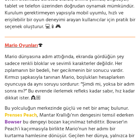
tablet ve telefon üzerinden doğrudan oynamak mümkündür.
Kurulum gerektirmeyen yapısıyla mobil uyumlu, hızlı ve
erişilebilir bir oyun deneyimi arayan kullanıcılar için pratik bir
seçenek oluşturur. 💻📱🎮
Mario Oyunları
🍄
Mario dünyasına adım attığında, ekranda gördüğün şey
sadece renkli bloklar ve sevimli karakterler değildir. Her
zıplamanın bir bedeli, her gecikmenin bir sonucu vardır.
Kırmızı şapkasıyla tanınan Mario, boşlukları hesaplarken
oyuncuya da aynı soruyu sordurur: “Şimdi mi, yoksa bir adım
sonra mı?” Bu evrende ilerlemek refleks kadar sabır, hız kadar
dikkat ister. 👸🏼
Bu yolculuğun merkezinde güçlü ve net bir amaç bulunur.
Prenses Peach
, Mantar Krallığı’nın dengesini temsil ederken
Bowser
bu dengeyi bozan kaçınılmaz tehdittir. Bowser’ın
Peach’i kaçırmasıyla birlikte Mario’nun her adımı bir
kurtarma hamlesine dönüşür. Geçilen her dünya, yalnızca bir