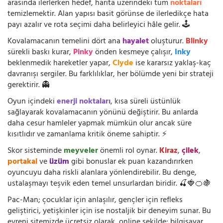
arasında ilerlerken hedef, harita üzerindeki tüm
noktaları
temizlemektir. Alan yapısı basit görünse de ilerledikçe hata
payı azalır ve rota seçimi daha belirleyici hâle gelir. 🕹️
Kovalamacanın temelini dört ana
hayalet
oluşturur.
Blinky
sürekli baskı kurar,
Pinky
önden kesmeye çalışır,
Inky
beklenmedik hareketler yapar,
Clyde
ise kararsız yaklaş-kaç
davranışı sergiler. Bu farklılıklar, her bölümde yeni bir strateji
gerektirir. 👻
Oyun içindeki
enerji noktaları
, kısa süreli üstünlük
sağlayarak kovalamacanın yönünü değiştirir. Bu anlarda
daha cesur hamleler yapmak mümkün olur ancak süre
kısıtlıdır ve zamanlama kritik öneme sahiptir. ⚡
Skor sisteminde
meyveler
önemli rol oynar.
Kiraz
,
çilek
,
portakal
ve
üzüm
gibi bonuslar ek puan kazandırırken
oyuncuyu daha riskli alanlara yönlendirebilir. Bu denge,
ustalaşmayı teşvik eden temel unsurlardan biridir. 🍒🍓🍊🍇
Pac-Man; çocuklar için anlaşılır, gençler için refleks
geliştirici, yetişkinler için ise nostaljik bir deneyim sunar. Bu
evreni sitemizde ücretsiz olarak, online şekilde; bilgisayar,