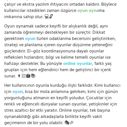
çalışır ve ekstra yazılım ihtiyacını ortadan kaldırır. Böylece
kullanıcılar istedikleri zaman özgürce
oyun oyna
ma
imkanına sahip olur. 💻🔓
Oyun oynamak sadece keyifli bir alışkanlık değil, aynı
zamanda öğrenmeyi destekleyen bir süreçtir. Dikkat
gerektiren
oyun
türleri odaklanma becerisini geliştirirken,
strateji ve planlama içeren oyunlar düşünme yeteneğini
güçlendirir. El–göz koordinasyonuna dayalı oyunlar
refleksleri hızlandırır, bilgi ve kelime temelli oyunlar ise
hafızayı destekler. Bu yönüyle
online oyunlar
, farklı yaş
grupları için hem eğlendirici hem de geliştirici bir içerik
sunar. 👩🏻‍🏫📚
Her kullanıcının oyunla kurduğu ilişki farklıdır. Kimi kullanıcı
için
oyun
, kısa bir mola anlamına gelirken; kimi için günün
yorgunluğunu atmanın en keyifli yoludur. Çocuklar için
renkli ve eğlenceli dünyalar sunan oyunlar, yetişkinler için
stres azaltıcı bir etki yaratır. Online oyunlar, tek başına
oynanabildiği gibi arkadaşlarla birlikte keyifli vakit
geçirmenin de bir yolu olabilir. 🎭🎉