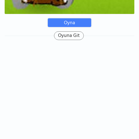
Oyna
Oyuna Git