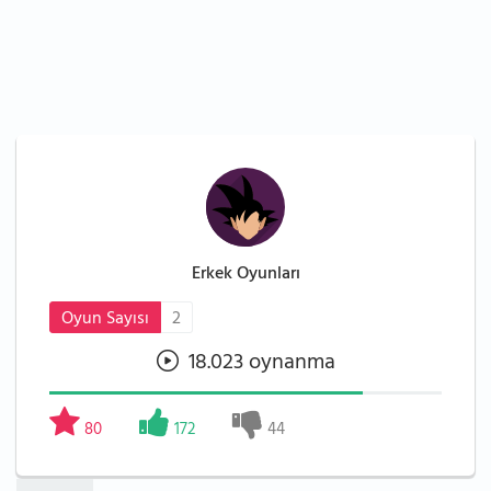
Erkek Oyunları
Oyun Sayısı
2
18.023 oynanma
80
172
44