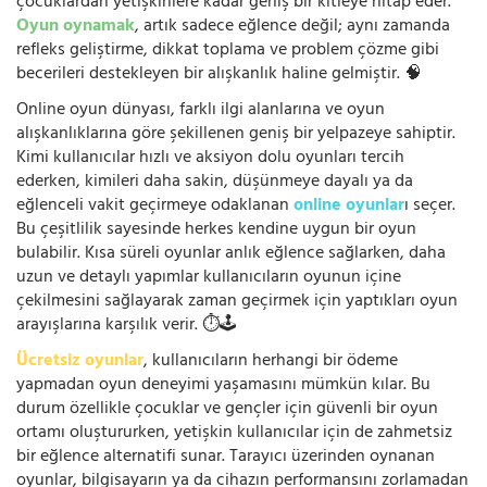
çocuklardan yetişkinlere kadar geniş bir kitleye hitap eder.
Oyun oynamak
, artık sadece eğlence değil; aynı zamanda
refleks geliştirme, dikkat toplama ve problem çözme gibi
becerileri destekleyen bir alışkanlık haline gelmiştir. 🧠
Online oyun dünyası, farklı ilgi alanlarına ve oyun
alışkanlıklarına göre şekillenen geniş bir yelpazeye sahiptir.
Kimi kullanıcılar hızlı ve aksiyon dolu oyunları tercih
ederken, kimileri daha sakin, düşünmeye dayalı ya da
eğlenceli vakit geçirmeye odaklanan
online oyunlar
ı seçer.
Bu çeşitlilik sayesinde herkes kendine uygun bir oyun
bulabilir. Kısa süreli oyunlar anlık eğlence sağlarken, daha
uzun ve detaylı yapımlar kullanıcıların oyunun içine
çekilmesini sağlayarak zaman geçirmek için yaptıkları oyun
arayışlarına karşılık verir. ⏱️🕹️
Ücretsiz oyunlar
, kullanıcıların herhangi bir ödeme
yapmadan oyun deneyimi yaşamasını mümkün kılar. Bu
durum özellikle çocuklar ve gençler için güvenli bir oyun
ortamı oluştururken, yetişkin kullanıcılar için de zahmetsiz
bir eğlence alternatifi sunar. Tarayıcı üzerinden oynanan
oyunlar, bilgisayarın ya da cihazın performansını zorlamadan