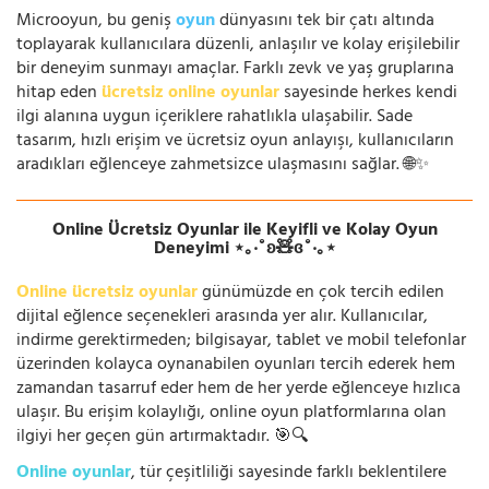
Microoyun, bu geniş
oyun
dünyasını tek bir çatı altında
toplayarak kullanıcılara düzenli, anlaşılır ve kolay erişilebilir
bir deneyim sunmayı amaçlar. Farklı zevk ve yaş gruplarına
hitap eden
ücretsiz online oyunlar
sayesinde herkes kendi
ilgi alanına uygun içeriklere rahatlıkla ulaşabilir. Sade
tasarım, hızlı erişim ve ücretsiz oyun anlayışı, kullanıcıların
aradıkları eğlenceye zahmetsizce ulaşmasını sağlar. 🌐✨
Online Ücretsiz Oyunlar ile Keyifli ve Kolay Oyun
Deneyimi ⋆｡‧˚ʚ🧸ɞ˚‧｡⋆
Online ücretsiz oyunlar
günümüzde en çok tercih edilen
dijital eğlence seçenekleri arasında yer alır. Kullanıcılar,
indirme gerektirmeden; bilgisayar, tablet ve mobil telefonlar
üzerinden kolayca oynanabilen oyunları tercih ederek hem
zamandan tasarruf eder hem de her yerde eğlenceye hızlıca
ulaşır. Bu erişim kolaylığı, online oyun platformlarına olan
ilgiyi her geçen gün artırmaktadır. 🎯🔍
Online oyunlar
, tür çeşitliliği sayesinde farklı beklentilere