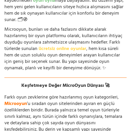
kaybetmeden
oyun oyna
maya başlayabilir. Bu düzenli yapı,
hem yeni gelen kullanıcıların siteye hızlıca alışmasını sağlar
hem de sık oynayan kullanıcılar için konforlu bir deneyim
sunar. 🗂️🧭
Microoyun, bunları ve daha fazlasını dikkate alarak
hazırlanmış bir oyun platformu olarak, kullanıcıların ihtiyaç
duyduğu oyunlara zahmetsizce ulaşmasını hedefler. Farklı
türlerde sunulan
ücretsiz online oyunlar
, hem kısa süreli
hem de uzun soluklu oyun deneyimleri arayan kullanıcılar
için geniş bir seçenek sunar. Bu yapı sayesinde oyun
oynamak, planlı ve keyifli bir deneyime dönüşür. ✨
Keşfetmeye Değer MicroOyun Dünyası 🚀
Farklı oyun zevklerine göre hazırlanmış oyun kategorileri,
Microoyun
’u sıradan oyun sitelerinden ayıran en güçlü
özelliklerden biridir. Burada yalnızca temel oyun türleriyle
sınırlı kalmaz, aynı türün içinde farklı oynanışlara, temalara
ve detaylara sahip çok sayıda oyun dünyasını
keşfedebilirsiniz. Bu derin ve kapsamlı yapı sayesinde