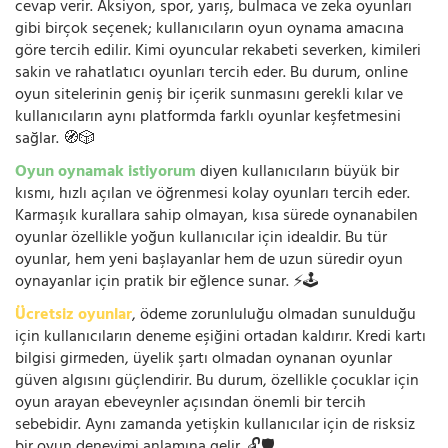
cevap verir. Aksiyon, spor, yarış, bulmaca ve zeka oyunları
gibi birçok seçenek; kullanıcıların oyun oynama amacına
göre tercih edilir. Kimi oyuncular rekabeti severken, kimileri
sakin ve rahatlatıcı oyunları tercih eder. Bu durum, online
oyun sitelerinin geniş bir içerik sunmasını gerekli kılar ve
kullanıcıların aynı platformda farklı oyunlar keşfetmesini
sağlar. 🧭🎲
Oyun oynamak istiyorum
diyen kullanıcıların büyük bir
kısmı, hızlı açılan ve öğrenmesi kolay oyunları tercih eder.
Karmaşık kurallara sahip olmayan, kısa sürede oynanabilen
oyunlar özellikle yoğun kullanıcılar için idealdir. Bu tür
oyunlar, hem yeni başlayanlar hem de uzun süredir oyun
oynayanlar için pratik bir eğlence sunar. ⚡🕹️
Ücretsiz oyunlar
, ödeme zorunluluğu olmadan sunulduğu
için kullanıcıların deneme eşiğini ortadan kaldırır. Kredi kartı
bilgisi girmeden, üyelik şartı olmadan oynanan oyunlar
güven algısını güçlendirir. Bu durum, özellikle çocuklar için
oyun arayan ebeveynler açısından önemli bir tercih
sebebidir. Aynı zamanda yetişkin kullanıcılar için de risksiz