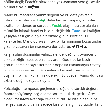
bölüm değil; Peach’e biraz daha yaklaşmanın verdiği sessiz
bir umut taşır. 👑🐉🏰
Mario bu macerada yalnız değildir ve bu detay evrenin
ruhunu derinleştirir.
Luigi
, daha temkinli yapısıyla riskleri
azaltan bir denge unsurudur.
Yoshi
, ulaşılması zor alanları
mümkün kılarak hareket hissini değiştirir.
Toad
ise krallığın
yaşayan sesi gibidir; yalnız olmadığını hissettirir. Bu
karakterler, Mario dünyasını tek bir kahramanın koşusundan
çıkarıp yaşayan bir maceraya dönüştürür. 💗👸🏼🐢
Karşılaşılan düşmanlar yalnızca engel değildir; oyuncunun
dikkatsizliğini test eden sınavlardır. Goomba’lar basit
görünür ama hatayı affetmez. Koopa’lar kabuklarıyla çevreyi
bir silaha dönüştürür. Bazı anlarda kaçmak, bazı anlarda
düşmanı bilinçli kullanmak gerekir. Bu yüzden Mario dünyası
ezberle değil, okuyarak oynanır. 👾
Yolculuğun temposu, güçlendirici öğelerle sürekli değişir.
Mantar büyümeyi sağlar ama sorumluluk da getirir. Ateş
çiçeği mesafeyi avantaja çevirir. Yıldız ise kısa bir anlığına
her şeyi susturur, ama sadece kısa bir an için. Bu güçler kalıcı