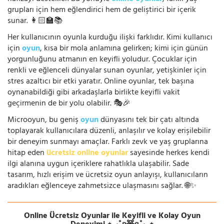
grupları için hem eğlendirici hem de geliştirici bir içerik
sunar. 👩🏻‍🏫📚
Her kullanıcının oyunla kurduğu ilişki farklıdır. Kimi kullanıcı
için
oyun
, kısa bir mola anlamına gelirken; kimi için günün
yorgunluğunu atmanın en keyifli yoludur. Çocuklar için
renkli ve eğlenceli dünyalar sunan oyunlar, yetişkinler için
stres azaltıcı bir etki yaratır. Online oyunlar, tek başına
oynanabildiği gibi arkadaşlarla birlikte keyifli vakit
geçirmenin de bir yolu olabilir. 🎭🎉
Microoyun, bu geniş
oyun
dünyasını tek bir çatı altında
toplayarak kullanıcılara düzenli, anlaşılır ve kolay erişilebilir
bir deneyim sunmayı amaçlar. Farklı zevk ve yaş gruplarına
hitap eden
ücretsiz online oyunlar
sayesinde herkes kendi
ilgi alanına uygun içeriklere rahatlıkla ulaşabilir. Sade
tasarım, hızlı erişim ve ücretsiz oyun anlayışı, kullanıcıların
aradıkları eğlenceye zahmetsizce ulaşmasını sağlar. 🌐✨
Online Ücretsiz Oyunlar ile Keyifli ve Kolay Oyun