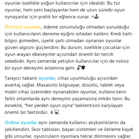
oyunlar özellikle yoğun kullanıcılar için idealdir. Bu tür
oyunlar, hem yeni başlayanlar hem de uzun süredir oyun
oynayanlar için pratik bir eğlence sunar. ⚡🕹️
Ücretsiz oyunlar
, ödeme zorunluluğu olmadan sunulduğu
için kullanıcıların deneme eşiğini ortadan kaldırır. Kredi kartı
bilgisi girmeden, üyelik şartı olmadan oynanan oyunlar
güven algısını güçlendirir. Bu durum, özellikle çocuklar için
oyun arayan ebeveynler açısından önemli bir tercih
sebebidir. Aynı zamanda yetişkin kullanıcılar için de risksiz
bir oyun deneyimi anlamına gelir. 🔓🛡️
Tarayıcı tabanlı
oyunlar
, cihaz uyumluluğu açısından
avantaj sağlar. Masaüstü bilgisayar, dizüstü, tablet veya
mobil cihaz üzerinden oynanabilen oyunlar, kullanıcıların
farklı ortamlarda aynı deneyimi yaşamasına imkân tanır. Bu
esneklik, “her yerden oyun oyna” beklentisini karşılayan
önemli bir faktördür. 📱💻
Online oyunlar
aynı zamanda kullanıcı alışkanlıklarını da
şekillendirir. Skor tabloları, başarı sistemleri ve ilerleme kaydı
gibi unsurlar, oyuncuların oyunlara tekrar dönmesini sağlar.