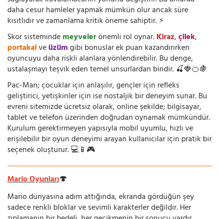
sağlayarak kovalamacanın yönünü değiştirir. Bu anlarda
daha cesur hamleler yapmak mümkün olur ancak süre
kısıtlıdır ve zamanlama kritik öneme sahiptir. ⚡
Skor sisteminde
meyveler
önemli rol oynar.
Kiraz
,
çilek
,
portakal
ve
üzüm
gibi bonuslar ek puan kazandırırken
oyuncuyu daha riskli alanlara yönlendirebilir. Bu denge,
ustalaşmayı teşvik eden temel unsurlardan biridir. 🍒🍓🍊🍇
Pac-Man; çocuklar için anlaşılır, gençler için refleks
geliştirici, yetişkinler için ise nostaljik bir deneyim sunar. Bu
evreni sitemizde ücretsiz olarak, online şekilde; bilgisayar,
tablet ve telefon üzerinden doğrudan oynamak mümkündür.
Kurulum gerektirmeyen yapısıyla mobil uyumlu, hızlı ve
erişilebilir bir oyun deneyimi arayan kullanıcılar için pratik bir
seçenek oluşturur. 💻📱🎮
Mario Oyunları
🍄
Mario dünyasına adım attığında, ekranda gördüğün şey
sadece renkli bloklar ve sevimli karakterler değildir. Her