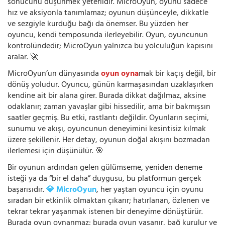
sonucunu düşünmek yeterlidir. MicroOyun, oyunu sadece
hız ve aksiyonla tanımlamaz; oyunun düşünceyle, dikkatle
ve sezgiyle kurduğu bağı da önemser. Bu yüzden her
oyuncu, kendi temposunda ilerleyebilir. Oyun, oyuncunun
kontrolündedir; MicroOyun yalnızca bu yolculuğun kapısını
aralar. 🚀
MicroOyun’un dünyasında
oyun oyna
mak bir kaçış değil, bir
dönüş yoludur. Oyuncu, günün karmaşasından uzaklaşırken
kendine ait bir alana girer. Burada dikkat dağılmaz, aksine
odaklanır; zaman yavaşlar gibi hissedilir, ama bir bakmışsın
saatler geçmiş. Bu etki, rastlantı değildir. Oyunların seçimi,
sunumu ve akışı, oyuncunun deneyimini kesintisiz kılmak
üzere şekillenir. Her detay, oyunun doğal akışını bozmadan
ilerlemesi için düşünülür. 🎯
Bir oyunun ardından gelen gülümseme, yeniden deneme
isteği ya da “bir el daha” duygusu, bu platformun gerçek
başarısıdır.
💎 MicroOyun
, her yaştan oyuncu için oyunu
sıradan bir etkinlik olmaktan çıkarır; hatırlanan, özlenen ve
tekrar tekrar yaşanmak istenen bir deneyime dönüştürür.
Burada oyun oynanmaz; burada oyun yaşanır, bağ kurulur ve