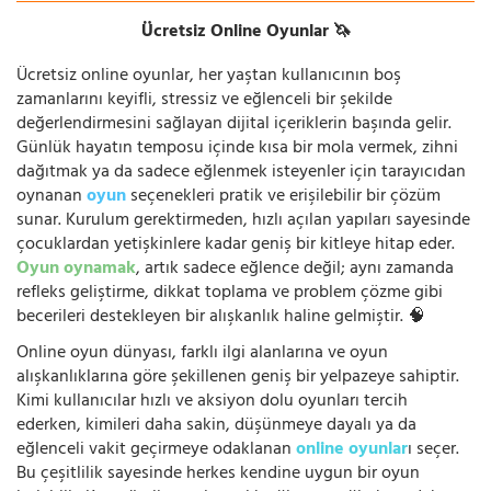
Ücretsiz Online Oyunlar 🦄
Ücretsiz online oyunlar, her yaştan kullanıcının boş
zamanlarını keyifli, stressiz ve eğlenceli bir şekilde
değerlendirmesini sağlayan dijital içeriklerin başında gelir.
Günlük hayatın temposu içinde kısa bir mola vermek, zihni
dağıtmak ya da sadece eğlenmek isteyenler için tarayıcıdan
oynanan
oyun
seçenekleri pratik ve erişilebilir bir çözüm
sunar. Kurulum gerektirmeden, hızlı açılan yapıları sayesinde
çocuklardan yetişkinlere kadar geniş bir kitleye hitap eder.
Oyun oynamak
, artık sadece eğlence değil; aynı zamanda
refleks geliştirme, dikkat toplama ve problem çözme gibi
becerileri destekleyen bir alışkanlık haline gelmiştir. 🧠
Online oyun dünyası, farklı ilgi alanlarına ve oyun
alışkanlıklarına göre şekillenen geniş bir yelpazeye sahiptir.
Kimi kullanıcılar hızlı ve aksiyon dolu oyunları tercih
ederken, kimileri daha sakin, düşünmeye dayalı ya da
eğlenceli vakit geçirmeye odaklanan
online oyunlar
ı seçer.
Bu çeşitlilik sayesinde herkes kendine uygun bir oyun