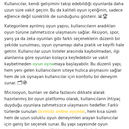
Kullanıcılar, kendi gelişimini takip edebildiği oyunlarda daha
uzun süre vakit geçirir. Bu da kaliteli oyun içeriğinin, sadece
eğlence değil süreklilik de sunduğunu gösterir. 📊🏆
Kategorilere ayrılmış oyun yapısı, kullanıcıların aradıkları
oyun türüne zahmetsizce ulaşmasını sağlar. Aksiyon, spor,
yarış ya da zeka oyunları gibi farklı seçeneklerin düzenli bir
şekilde sunulması, oyun oynamayı daha pratik ve keyifli hale
getirir. Kullanıcılar uzun listeler arasında kaybolmadan, ilgi
alanlarına göre oyunları kolayca keşfedebilir ve vakit
kaybetmeden
oyun oyna
maya başlayabilir. Bu düzenli yapı,
hem yeni gelen kullanıcıların siteye hızlıca alışmasını sağlar
hem de sık oynayan kullanıcılar için konforlu bir deneyim
sunar. 🗂️🧭
Microoyun, bunları ve daha fazlasını dikkate alarak
hazırlanmış bir oyun platformu olarak, kullanıcıların ihtiyaç
duyduğu oyunlara zahmetsizce ulaşmasını hedefler. Farklı
türlerde sunulan
ücretsiz online oyunlar
, hem kısa süreli
hem de uzun soluklu oyun deneyimleri arayan kullanıcılar
için geniş bir seçenek sunar. Bu yapı sayesinde oyun