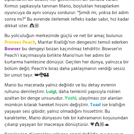
zıplamanın bir bedeli, her gecikmenin bir sonucu vardır.
Kırmızı şapkasıyla tanınan Mario, boşlukları hesaplarken
oyuncuya da aynı soruyu sordurur: “Şimdi mi, yoksa bir adım
sonra mı?” Bu evrende ilerlemek refleks kadar sabır, hız kadar
dikkat ister. 👸🏼
Bu yolculuğun merkezinde güçlü ve net bir amaç bulunur.
Prenses Peach
, Mantar Krallığı’nın dengesini temsil ederken
Bowser
bu dengeyi bozan kaçınılmaz tehdittir. Bowser’ın
Peach’i kaçırmasıyla birlikte Mario’nun her adımı bir
kurtarma hamlesine dönüşür. Geçilen her dünya, yalnızca bir
bölüm değil; Peach’e biraz daha yaklaşmanın verdiği sessiz
bir umut taşır. 👑🐉🏰
Mario bu macerada yalnız değildir ve bu detay evrenin
ruhunu derinleştirir.
Luigi
, daha temkinli yapısıyla riskleri
azaltan bir denge unsurudur.
Yoshi
, ulaşılması zor alanları
mümkün kılarak hareket hissini değiştirir.
Toad
ise krallığın
yaşayan sesi gibidir; yalnız olmadığını hissettirir. Bu
karakterler, Mario dünyasını tek bir kahramanın koşusundan
çıkarıp yaşayan bir maceraya dönüştürür. 💗👸🏼🐢