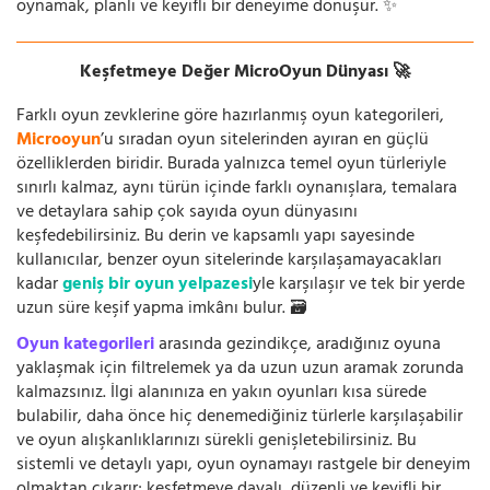
oynamak, planlı ve keyifli bir deneyime dönüşür. ✨
Keşfetmeye Değer MicroOyun Dünyası 🚀
Farklı oyun zevklerine göre hazırlanmış oyun kategorileri,
Microoyun
’u sıradan oyun sitelerinden ayıran en güçlü
özelliklerden biridir. Burada yalnızca temel oyun türleriyle
sınırlı kalmaz, aynı türün içinde farklı oynanışlara, temalara
ve detaylara sahip çok sayıda oyun dünyasını
keşfedebilirsiniz. Bu derin ve kapsamlı yapı sayesinde
kullanıcılar, benzer oyun sitelerinde karşılaşamayacakları
kadar
geniş bir oyun yelpazesi
yle karşılaşır ve tek bir yerde
uzun süre keşif yapma imkânı bulur. 🗃️
Oyun kategorileri
arasında gezindikçe, aradığınız oyuna
yaklaşmak için filtrelemek ya da uzun uzun aramak zorunda
kalmazsınız. İlgi alanınıza en yakın oyunları kısa sürede
bulabilir, daha önce hiç denemediğiniz türlerle karşılaşabilir
ve oyun alışkanlıklarınızı sürekli genişletebilirsiniz. Bu
sistemli ve detaylı yapı, oyun oynamayı rastgele bir deneyim