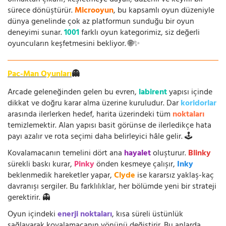
olmaktan çıkarır; keşfetmeye dayalı, düzenli ve keyifli bir
sürece dönüştürür.
Microoyun
, bu kapsamlı oyun düzeniyle
dünya genelinde çok az platformun sunduğu bir oyun
deneyimi sunar.
1001
farklı oyun kategorimiz, siz değerli
oyuncuların keşfetmesini bekliyor. 🌐✨
Pac-Man Oyunları
👻
Arcade geleneğinden gelen bu evren,
labirent
yapısı içinde
dikkat ve doğru karar alma üzerine kuruludur. Dar
koridorlar
arasında ilerlerken hedef, harita üzerindeki tüm
noktaları
temizlemektir. Alan yapısı basit görünse de ilerledikçe hata
payı azalır ve rota seçimi daha belirleyici hâle gelir. 🕹️
Kovalamacanın temelini dört ana
hayalet
oluşturur.
Blinky
sürekli baskı kurar,
Pinky
önden kesmeye çalışır,
Inky
beklenmedik hareketler yapar,
Clyde
ise kararsız yaklaş-kaç
davranışı sergiler. Bu farklılıklar, her bölümde yeni bir strateji
gerektirir. 👻
Oyun içindeki
enerji noktaları
, kısa süreli üstünlük