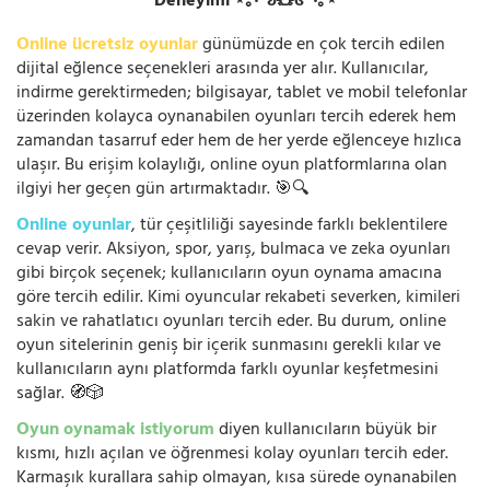
Deneyimi ⋆｡‧˚ʚ🧸ɞ˚‧｡⋆
Online ücretsiz oyunlar
günümüzde en çok tercih edilen
dijital eğlence seçenekleri arasında yer alır. Kullanıcılar,
indirme gerektirmeden; bilgisayar, tablet ve mobil telefonlar
üzerinden kolayca oynanabilen oyunları tercih ederek hem
zamandan tasarruf eder hem de her yerde eğlenceye hızlıca
ulaşır. Bu erişim kolaylığı, online oyun platformlarına olan
ilgiyi her geçen gün artırmaktadır. 🎯🔍
Online oyunlar
, tür çeşitliliği sayesinde farklı beklentilere
cevap verir. Aksiyon, spor, yarış, bulmaca ve zeka oyunları
gibi birçok seçenek; kullanıcıların oyun oynama amacına
göre tercih edilir. Kimi oyuncular rekabeti severken, kimileri
sakin ve rahatlatıcı oyunları tercih eder. Bu durum, online
oyun sitelerinin geniş bir içerik sunmasını gerekli kılar ve
kullanıcıların aynı platformda farklı oyunlar keşfetmesini
sağlar. 🧭🎲
Oyun oynamak istiyorum
diyen kullanıcıların büyük bir
kısmı, hızlı açılan ve öğrenmesi kolay oyunları tercih eder.
Karmaşık kurallara sahip olmayan, kısa sürede oynanabilen