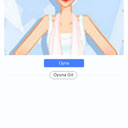
Oyna
Oyuna Git