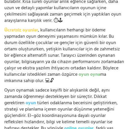
bulabilir. Kısa süreli oyunlar anlık eğlence sağlarken, daha
uzun ve detaylı yapımlar kullanıcıların oyunun içine
çekilmesini sağlayarak zaman geçirmek için yaptıkları oyun
arayışlarına karşılık verir. ⏱️🕹️
Ücretsiz oyunlar
, kullanıcıların herhangi bir ödeme
yapmadan oyun deneyimi yaşamasını mümkün kılar. Bu
durum özellikle çocuklar ve gençler için güvenli bir oyun
ortamı oluştururken, yetişkin kullanıcılar için de zahmetsiz
bir eğlence alternatifi sunar. Tarayıcı üzerinden oynanan
oyunlar, bilgisayarın ya da cihazın performansını zorlamadan
çalışır ve ekstra yazılım ihtiyacını ortadan kaldırır. Böylece
kullanıcılar istedikleri zaman özgürce
oyun oyna
ma
imkanına sahip olur. 💻🔓
Oyun oynamak sadece keyifli bir alışkanlık değil, aynı
zamanda öğrenmeyi destekleyen bir süreçtir. Dikkat
gerektiren
oyun
türleri odaklanma becerisini geliştirirken,
strateji ve planlama içeren oyunlar düşünme yeteneğini
güçlendirir. El–göz koordinasyonuna dayalı oyunlar
refleksleri hızlandırır, bilgi ve kelime temelli oyunlar ise
hafızayı destekler. Bu yönüyle
online oyunlar
, farklı yaş