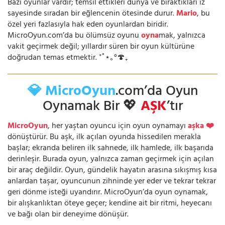
Bazı oyunlar vardır; temsil ettikleri dünya ve bıraktıkları iz
sayesinde sıradan bir eğlencenin ötesinde durur.
Mario
, bu
özel yeri fazlasıyla hak eden oyunlardan biridir.
MicroOyun.com’da bu ölümsüz oyunu
oyna
mak, yalnızca
vakit geçirmek değil; yıllardır süren bir oyun kültürüne
doğrudan temas etmektir. ⁺˚⋆｡°🍄₊
💎 MicroOyun
.com’da Oyun
Oynamak Bir 💖
AŞK
’tır
MicroOyun
, her yaştan oyuncu için oyun oynamayı
aşka ❤️
dönüştürür. Bu aşk, ilk açılan oyunda hissedilen merakla
başlar; ekranda beliren ilk sahnede, ilk hamlede, ilk başarıda
derinleşir. Burada oyun, yalnızca zaman geçirmek için açılan
bir araç değildir. Oyun, gündelik hayatın arasına sıkışmış kısa
anlardan taşar, oyuncunun zihninde yer eder ve tekrar tekrar
geri dönme isteği uyandırır. MicroOyun’da oyun oynamak,
bir alışkanlıktan öteye geçer; kendine ait bir ritmi, heyecanı
ve bağı olan bir deneyime dönüşür.