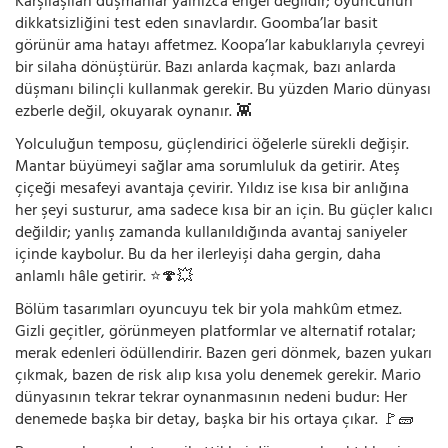
Karşılaşılan düşmanlar yalnızca engel değildir; oyuncunun
dikkatsizliğini test eden sınavlardır. Goomba’lar basit
görünür ama hatayı affetmez. Koopa’lar kabuklarıyla çevreyi
bir silaha dönüştürür. Bazı anlarda kaçmak, bazı anlarda
düşmanı bilinçli kullanmak gerekir. Bu yüzden Mario dünyası
ezberle değil, okuyarak oynanır. 👾
Yolculuğun temposu, güçlendirici öğelerle sürekli değişir.
Mantar büyümeyi sağlar ama sorumluluk da getirir. Ateş
çiçeği mesafeyi avantaja çevirir. Yıldız ise kısa bir anlığına
her şeyi susturur, ama sadece kısa bir an için. Bu güçler kalıcı
değildir; yanlış zamanda kullanıldığında avantaj saniyeler
içinde kaybolur. Bu da her ilerleyişi daha gergin, daha
anlamlı hâle getirir. ⭐🍄💥
Bölüm tasarımları oyuncuyu tek bir yola mahkûm etmez.
Gizli geçitler, görünmeyen platformlar ve alternatif rotalar;
merak edenleri ödüllendirir. Bazen geri dönmek, bazen yukarı
çıkmak, bazen de risk alıp kısa yolu denemek gerekir. Mario
dünyasının tekrar tekrar oynanmasının nedeni budur: Her
denemede başka bir detay, başka bir his ortaya çıkar. 🚩🧱