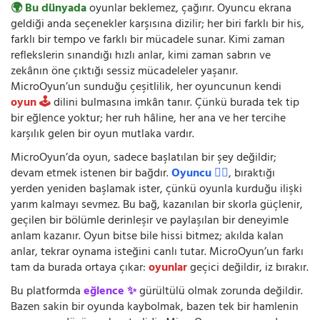
🌍 Bu dünyada
oyunlar beklemez, çağırır. Oyuncu ekrana
geldiği anda seçenekler karşısına dizilir; her biri farklı bir his,
farklı bir tempo ve farklı bir mücadele sunar. Kimi zaman
reflekslerin sınandığı hızlı anlar, kimi zaman sabrın ve
zekânın öne çıktığı sessiz mücadeleler yaşanır.
MicroOyun’un sunduğu çeşitlilik, her oyuncunun kendi
oyun 🕹️
dilini bulmasına imkân tanır. Çünkü burada tek tip
bir eğlence yoktur; her ruh hâline, her ana ve her tercihe
karşılık gelen bir oyun mutlaka vardır.
MicroOyun’da oyun, sadece başlatılan bir şey değildir;
devam etmek istenen bir bağdır.
Oyuncu 🧍‍♂️
, bıraktığı
yerden yeniden başlamak ister, çünkü oyunla kurduğu ilişki
yarım kalmayı sevmez. Bu bağ, kazanılan bir skorla güçlenir,
geçilen bir bölümle derinleşir ve paylaşılan bir deneyimle
anlam kazanır. Oyun bitse bile hissi bitmez; akılda kalan
anlar, tekrar oynama isteğini canlı tutar. MicroOyun’un farkı
tam da burada ortaya çıkar:
oyunlar
geçici değildir, iz bırakır.
Bu platformda
eğlence ✨
gürültülü olmak zorunda değildir.
Bazen sakin bir oyunda kaybolmak, bazen tek bir hamlenin