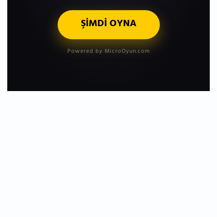
ŞİMDİ OYNA
Powered by MicroOyun.com