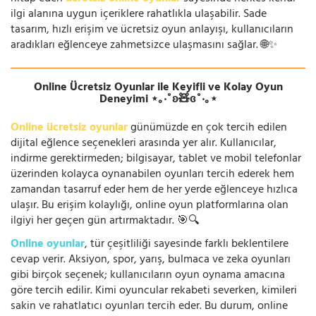
ilgi alanına uygun içeriklere rahatlıkla ulaşabilir. Sade
tasarım, hızlı erişim ve ücretsiz oyun anlayışı, kullanıcıların
aradıkları eğlenceye zahmetsizce ulaşmasını sağlar. 🌐✨
Online Ücretsiz Oyunlar ile Keyifli ve Kolay Oyun
Deneyimi ⋆｡‧˚ʚ🧸ɞ˚‧｡⋆
Online ücretsiz oyunlar
günümüzde en çok tercih edilen
dijital eğlence seçenekleri arasında yer alır. Kullanıcılar,
indirme gerektirmeden; bilgisayar, tablet ve mobil telefonlar
üzerinden kolayca oynanabilen oyunları tercih ederek hem
zamandan tasarruf eder hem de her yerde eğlenceye hızlıca
ulaşır. Bu erişim kolaylığı, online oyun platformlarına olan
ilgiyi her geçen gün artırmaktadır. 🎯🔍
Online oyunlar
, tür çeşitliliği sayesinde farklı beklentilere
cevap verir. Aksiyon, spor, yarış, bulmaca ve zeka oyunları
gibi birçok seçenek; kullanıcıların oyun oynama amacına
göre tercih edilir. Kimi oyuncular rekabeti severken, kimileri
sakin ve rahatlatıcı oyunları tercih eder. Bu durum, online