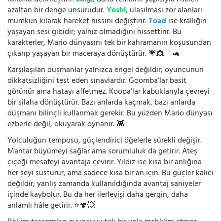
ruhunu derinleştirir.
Luigi
, daha temkinli yapısıyla riskleri
azaltan bir denge unsurudur.
Yoshi
, ulaşılması zor alanları
mümkün kılarak hareket hissini değiştirir.
Toad
ise krallığın
yaşayan sesi gibidir; yalnız olmadığını hissettirir. Bu
karakterler, Mario dünyasını tek bir kahramanın koşusundan
çıkarıp yaşayan bir maceraya dönüştürür. 💗👸🏼🐢
Karşılaşılan düşmanlar yalnızca engel değildir; oyuncunun
dikkatsizliğini test eden sınavlardır. Goomba’lar basit
görünür ama hatayı affetmez. Koopa’lar kabuklarıyla çevreyi
bir silaha dönüştürür. Bazı anlarda kaçmak, bazı anlarda
düşmanı bilinçli kullanmak gerekir. Bu yüzden Mario dünyası
ezberle değil, okuyarak oynanır. 👾
Yolculuğun temposu, güçlendirici öğelerle sürekli değişir.
Mantar büyümeyi sağlar ama sorumluluk da getirir. Ateş
çiçeği mesafeyi avantaja çevirir. Yıldız ise kısa bir anlığına
her şeyi susturur, ama sadece kısa bir an için. Bu güçler kalıcı
değildir; yanlış zamanda kullanıldığında avantaj saniyeler
içinde kaybolur. Bu da her ilerleyişi daha gergin, daha
anlamlı hâle getirir. ⭐🍄💥