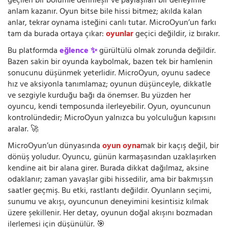
geçilen bir bölümle derinleşir ve paylaşılan bir deneyimle
anlam kazanır. Oyun bitse bile hissi bitmez; akılda kalan
anlar, tekrar oynama isteğini canlı tutar. MicroOyun’un farkı
tam da burada ortaya çıkar:
oyunlar
geçici değildir, iz bırakır.
Bu platformda
eğlence ✨
gürültülü olmak zorunda değildir.
Bazen sakin bir oyunda kaybolmak, bazen tek bir hamlenin
sonucunu düşünmek yeterlidir. MicroOyun, oyunu sadece
hız ve aksiyonla tanımlamaz; oyunun düşünceyle, dikkatle
ve sezgiyle kurduğu bağı da önemser. Bu yüzden her
oyuncu, kendi temposunda ilerleyebilir. Oyun, oyuncunun
kontrolündedir; MicroOyun yalnızca bu yolculuğun kapısını
aralar. 🚀
MicroOyun’un dünyasında
oyun oyna
mak bir kaçış değil, bir
dönüş yoludur. Oyuncu, günün karmaşasından uzaklaşırken
kendine ait bir alana girer. Burada dikkat dağılmaz, aksine
odaklanır; zaman yavaşlar gibi hissedilir, ama bir bakmışsın
saatler geçmiş. Bu etki, rastlantı değildir. Oyunların seçimi,
sunumu ve akışı, oyuncunun deneyimini kesintisiz kılmak
üzere şekillenir. Her detay, oyunun doğal akışını bozmadan
ilerlemesi için düşünülür. 🎯