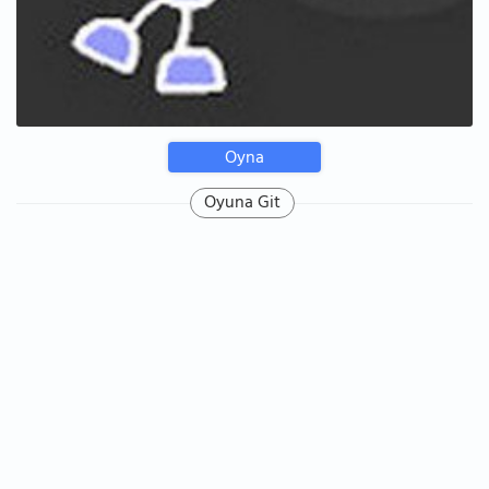
Oyna
Oyuna Git