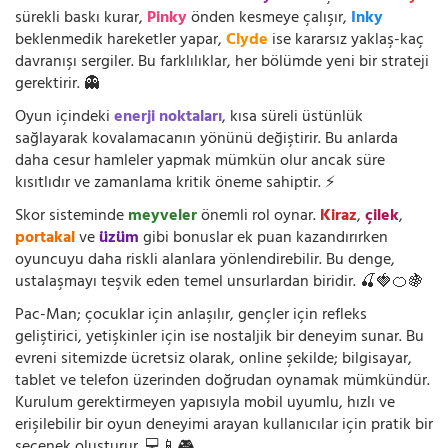
sürekli baskı kurar,
Pinky
önden kesmeye çalışır,
Inky
beklenmedik hareketler yapar,
Clyde
ise kararsız yaklaş-kaç
davranışı sergiler. Bu farklılıklar, her bölümde yeni bir strateji
gerektirir. 👻
Oyun içindeki
enerji noktaları
, kısa süreli üstünlük
sağlayarak kovalamacanın yönünü değiştirir. Bu anlarda
daha cesur hamleler yapmak mümkün olur ancak süre
kısıtlıdır ve zamanlama kritik öneme sahiptir. ⚡
Skor sisteminde
meyveler
önemli rol oynar.
Kiraz
,
çilek
,
portakal
ve
üzüm
gibi bonuslar ek puan kazandırırken
oyuncuyu daha riskli alanlara yönlendirebilir. Bu denge,
ustalaşmayı teşvik eden temel unsurlardan biridir. 🍒🍓🍊🍇
Pac-Man; çocuklar için anlaşılır, gençler için refleks
geliştirici, yetişkinler için ise nostaljik bir deneyim sunar. Bu
evreni sitemizde ücretsiz olarak, online şekilde; bilgisayar,
tablet ve telefon üzerinden doğrudan oynamak mümkündür.
Kurulum gerektirmeyen yapısıyla mobil uyumlu, hızlı ve
erişilebilir bir oyun deneyimi arayan kullanıcılar için pratik bir