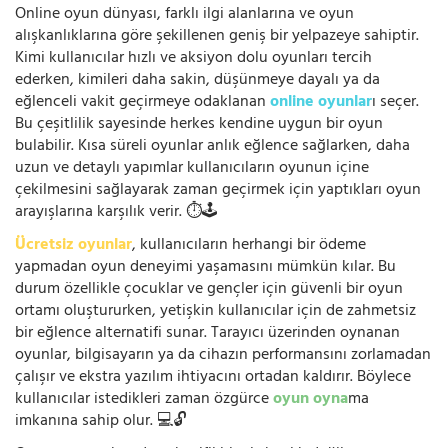
Online oyun dünyası, farklı ilgi alanlarına ve oyun
alışkanlıklarına göre şekillenen geniş bir yelpazeye sahiptir.
Kimi kullanıcılar hızlı ve aksiyon dolu oyunları tercih
ederken, kimileri daha sakin, düşünmeye dayalı ya da
eğlenceli vakit geçirmeye odaklanan
online oyunlar
ı seçer.
Bu çeşitlilik sayesinde herkes kendine uygun bir oyun
bulabilir. Kısa süreli oyunlar anlık eğlence sağlarken, daha
uzun ve detaylı yapımlar kullanıcıların oyunun içine
çekilmesini sağlayarak zaman geçirmek için yaptıkları oyun
arayışlarına karşılık verir. ⏱️🕹️
Ücretsiz oyunlar
, kullanıcıların herhangi bir ödeme
yapmadan oyun deneyimi yaşamasını mümkün kılar. Bu
durum özellikle çocuklar ve gençler için güvenli bir oyun
ortamı oluştururken, yetişkin kullanıcılar için de zahmetsiz
bir eğlence alternatifi sunar. Tarayıcı üzerinden oynanan
oyunlar, bilgisayarın ya da cihazın performansını zorlamadan
çalışır ve ekstra yazılım ihtiyacını ortadan kaldırır. Böylece
kullanıcılar istedikleri zaman özgürce
oyun oyna
ma
imkanına sahip olur. 💻🔓