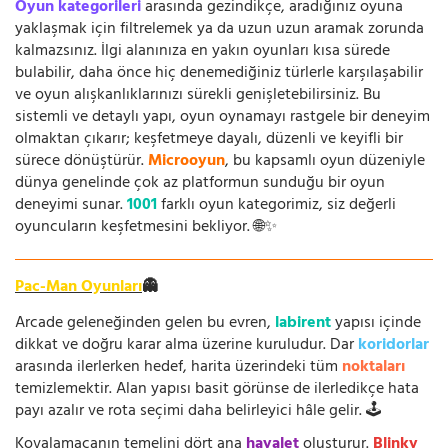
Oyun kategorileri
arasında gezindikçe, aradığınız oyuna
yaklaşmak için filtrelemek ya da uzun uzun aramak zorunda
kalmazsınız. İlgi alanınıza en yakın oyunları kısa sürede
bulabilir, daha önce hiç denemediğiniz türlerle karşılaşabilir
ve oyun alışkanlıklarınızı sürekli genişletebilirsiniz. Bu
sistemli ve detaylı yapı, oyun oynamayı rastgele bir deneyim
olmaktan çıkarır; keşfetmeye dayalı, düzenli ve keyifli bir
sürece dönüştürür.
Microoyun
, bu kapsamlı oyun düzeniyle
dünya genelinde çok az platformun sunduğu bir oyun
deneyimi sunar.
1001
farklı oyun kategorimiz, siz değerli
oyuncuların keşfetmesini bekliyor. 🌐✨
Pac-Man Oyunları
👻
Arcade geleneğinden gelen bu evren,
labirent
yapısı içinde
dikkat ve doğru karar alma üzerine kuruludur. Dar
koridorlar
arasında ilerlerken hedef, harita üzerindeki tüm
noktaları
temizlemektir. Alan yapısı basit görünse de ilerledikçe hata
payı azalır ve rota seçimi daha belirleyici hâle gelir. 🕹️
Kovalamacanın temelini dört ana
hayalet
oluşturur.
Blinky