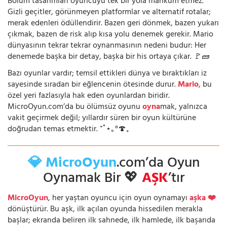
Bölüm tasarımları oyuncuyu tek bir yola mahkûm etmez.
Gizli geçitler, görünmeyen platformlar ve alternatif rotalar;
merak edenleri ödüllendirir. Bazen geri dönmek, bazen yukarı
çıkmak, bazen de risk alıp kısa yolu denemek gerekir. Mario
dünyasının tekrar tekrar oynanmasının nedeni budur: Her
denemede başka bir detay, başka bir his ortaya çıkar. 🚩🧱
Bazı oyunlar vardır; temsil ettikleri dünya ve bıraktıkları iz
sayesinde sıradan bir eğlencenin ötesinde durur.
Mario
, bu
özel yeri fazlasıyla hak eden oyunlardan biridir.
MicroOyun.com’da bu ölümsüz oyunu
oyna
mak, yalnızca
vakit geçirmek değil; yıllardır süren bir oyun kültürüne
doğrudan temas etmektir. ⁺˚⋆｡°🍄₊
💎 MicroOyun
.com’da Oyun
Oynamak Bir 💖
AŞK
’tır
MicroOyun
, her yaştan oyuncu için oyun oynamayı
aşka ❤️
dönüştürür. Bu aşk, ilk açılan oyunda hissedilen merakla
başlar; ekranda beliren ilk sahnede, ilk hamlede, ilk başarıda