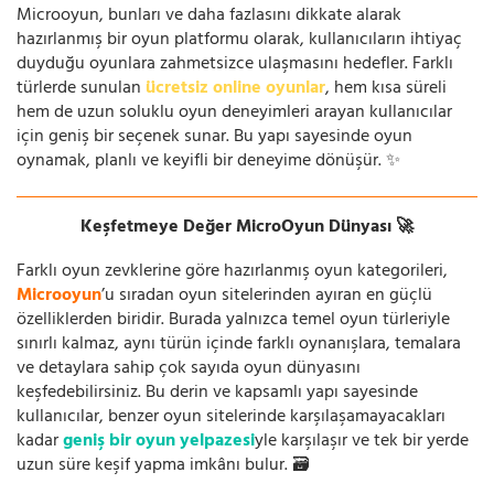
Microoyun, bunları ve daha fazlasını dikkate alarak
hazırlanmış bir oyun platformu olarak, kullanıcıların ihtiyaç
duyduğu oyunlara zahmetsizce ulaşmasını hedefler. Farklı
türlerde sunulan
ücretsiz online oyunlar
, hem kısa süreli
hem de uzun soluklu oyun deneyimleri arayan kullanıcılar
için geniş bir seçenek sunar. Bu yapı sayesinde oyun
oynamak, planlı ve keyifli bir deneyime dönüşür. ✨
Keşfetmeye Değer MicroOyun Dünyası 🚀
Farklı oyun zevklerine göre hazırlanmış oyun kategorileri,
Microoyun
’u sıradan oyun sitelerinden ayıran en güçlü
özelliklerden biridir. Burada yalnızca temel oyun türleriyle
sınırlı kalmaz, aynı türün içinde farklı oynanışlara, temalara
ve detaylara sahip çok sayıda oyun dünyasını
keşfedebilirsiniz. Bu derin ve kapsamlı yapı sayesinde
kullanıcılar, benzer oyun sitelerinde karşılaşamayacakları
kadar
geniş bir oyun yelpazesi
yle karşılaşır ve tek bir yerde
uzun süre keşif yapma imkânı bulur. 🗃️