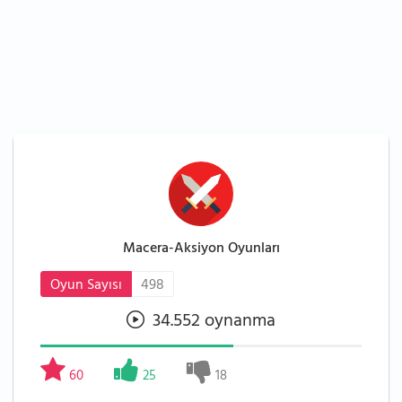
Macera-Aksiyon Oyunları
Oyun Sayısı
498
34.552 oynanma
60
25
18