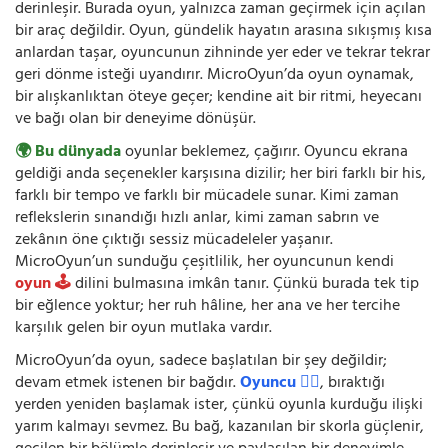
derinleşir. Burada oyun, yalnızca zaman geçirmek için açılan
bir araç değildir. Oyun, gündelik hayatın arasına sıkışmış kısa
anlardan taşar, oyuncunun zihninde yer eder ve tekrar tekrar
geri dönme isteği uyandırır. MicroOyun’da oyun oynamak,
bir alışkanlıktan öteye geçer; kendine ait bir ritmi, heyecanı
ve bağı olan bir deneyime dönüşür.
🌍 Bu dünyada
oyunlar beklemez, çağırır. Oyuncu ekrana
geldiği anda seçenekler karşısına dizilir; her biri farklı bir his,
farklı bir tempo ve farklı bir mücadele sunar. Kimi zaman
reflekslerin sınandığı hızlı anlar, kimi zaman sabrın ve
zekânın öne çıktığı sessiz mücadeleler yaşanır.
MicroOyun’un sunduğu çeşitlilik, her oyuncunun kendi
oyun 🕹️
dilini bulmasına imkân tanır. Çünkü burada tek tip
bir eğlence yoktur; her ruh hâline, her ana ve her tercihe
karşılık gelen bir oyun mutlaka vardır.
MicroOyun’da oyun, sadece başlatılan bir şey değildir;
devam etmek istenen bir bağdır.
Oyuncu 🧍‍♂️
, bıraktığı
yerden yeniden başlamak ister, çünkü oyunla kurduğu ilişki
yarım kalmayı sevmez. Bu bağ, kazanılan bir skorla güçlenir,