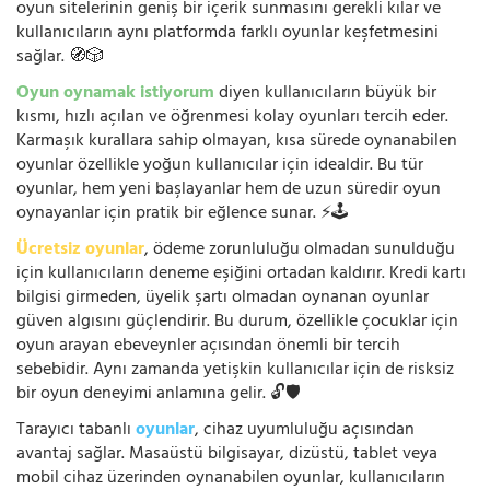
oyun sitelerinin geniş bir içerik sunmasını gerekli kılar ve
kullanıcıların aynı platformda farklı oyunlar keşfetmesini
sağlar. 🧭🎲
Oyun oynamak istiyorum
diyen kullanıcıların büyük bir
kısmı, hızlı açılan ve öğrenmesi kolay oyunları tercih eder.
Karmaşık kurallara sahip olmayan, kısa sürede oynanabilen
oyunlar özellikle yoğun kullanıcılar için idealdir. Bu tür
oyunlar, hem yeni başlayanlar hem de uzun süredir oyun
oynayanlar için pratik bir eğlence sunar. ⚡🕹️
Ücretsiz oyunlar
, ödeme zorunluluğu olmadan sunulduğu
için kullanıcıların deneme eşiğini ortadan kaldırır. Kredi kartı
bilgisi girmeden, üyelik şartı olmadan oynanan oyunlar
güven algısını güçlendirir. Bu durum, özellikle çocuklar için
oyun arayan ebeveynler açısından önemli bir tercih
sebebidir. Aynı zamanda yetişkin kullanıcılar için de risksiz
bir oyun deneyimi anlamına gelir. 🔓🛡️
Tarayıcı tabanlı
oyunlar
, cihaz uyumluluğu açısından
avantaj sağlar. Masaüstü bilgisayar, dizüstü, tablet veya
mobil cihaz üzerinden oynanabilen oyunlar, kullanıcıların