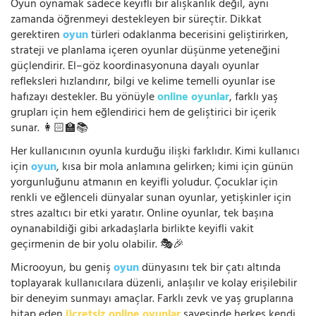
Oyun oynamak sadece keyifli bir alışkanlık değil, aynı
zamanda öğrenmeyi destekleyen bir süreçtir. Dikkat
gerektiren
oyun
türleri odaklanma becerisini geliştirirken,
strateji ve planlama içeren oyunlar düşünme yeteneğini
güçlendirir. El–göz koordinasyonuna dayalı oyunlar
refleksleri hızlandırır, bilgi ve kelime temelli oyunlar ise
hafızayı destekler. Bu yönüyle
online oyunlar
, farklı yaş
grupları için hem eğlendirici hem de geliştirici bir içerik
sunar. 👩🏻‍🏫📚
Her kullanıcının oyunla kurduğu ilişki farklıdır. Kimi kullanıcı
için
oyun
, kısa bir mola anlamına gelirken; kimi için günün
yorgunluğunu atmanın en keyifli yoludur. Çocuklar için
renkli ve eğlenceli dünyalar sunan oyunlar, yetişkinler için
stres azaltıcı bir etki yaratır. Online oyunlar, tek başına
oynanabildiği gibi arkadaşlarla birlikte keyifli vakit
geçirmenin de bir yolu olabilir. 🎭🎉
Microoyun, bu geniş
oyun
dünyasını tek bir çatı altında
toplayarak kullanıcılara düzenli, anlaşılır ve kolay erişilebilir
bir deneyim sunmayı amaçlar. Farklı zevk ve yaş gruplarına
hitap eden
ücretsiz online oyunlar
sayesinde herkes kendi