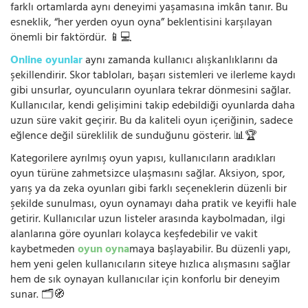
farklı ortamlarda aynı deneyimi yaşamasına imkân tanır. Bu
esneklik, “her yerden oyun oyna” beklentisini karşılayan
önemli bir faktördür. 📱💻
Online oyunlar
aynı zamanda kullanıcı alışkanlıklarını da
şekillendirir. Skor tabloları, başarı sistemleri ve ilerleme kaydı
gibi unsurlar, oyuncuların oyunlara tekrar dönmesini sağlar.
Kullanıcılar, kendi gelişimini takip edebildiği oyunlarda daha
uzun süre vakit geçirir. Bu da kaliteli oyun içeriğinin, sadece
eğlence değil süreklilik de sunduğunu gösterir. 📊🏆
Kategorilere ayrılmış oyun yapısı, kullanıcıların aradıkları
oyun türüne zahmetsizce ulaşmasını sağlar. Aksiyon, spor,
yarış ya da zeka oyunları gibi farklı seçeneklerin düzenli bir
şekilde sunulması, oyun oynamayı daha pratik ve keyifli hale
getirir. Kullanıcılar uzun listeler arasında kaybolmadan, ilgi
alanlarına göre oyunları kolayca keşfedebilir ve vakit
kaybetmeden
oyun oyna
maya başlayabilir. Bu düzenli yapı,
hem yeni gelen kullanıcıların siteye hızlıca alışmasını sağlar
hem de sık oynayan kullanıcılar için konforlu bir deneyim
sunar. 🗂️🧭