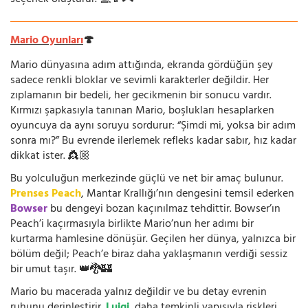
seçenek oluşturur. 💻📱🎮
Mario Oyunları
🍄
Mario dünyasına adım attığında, ekranda gördüğün şey
sadece renkli bloklar ve sevimli karakterler değildir. Her
zıplamanın bir bedeli, her gecikmenin bir sonucu vardır.
Kırmızı şapkasıyla tanınan Mario, boşlukları hesaplarken
oyuncuya da aynı soruyu sordurur: “Şimdi mi, yoksa bir adım
sonra mı?” Bu evrende ilerlemek refleks kadar sabır, hız kadar
dikkat ister. 👸🏼
Bu yolculuğun merkezinde güçlü ve net bir amaç bulunur.
Prenses Peach
, Mantar Krallığı’nın dengesini temsil ederken
Bowser
bu dengeyi bozan kaçınılmaz tehdittir. Bowser’ın
Peach’i kaçırmasıyla birlikte Mario’nun her adımı bir
kurtarma hamlesine dönüşür. Geçilen her dünya, yalnızca bir
bölüm değil; Peach’e biraz daha yaklaşmanın verdiği sessiz
bir umut taşır. 👑🐉🏰
Mario bu macerada yalnız değildir ve bu detay evrenin