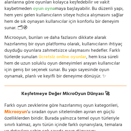
alanlarına göre oyunları kolayca keşfedebilir ve vakit
kaybetmeden
oyun oyna
maya başlayabilir. Bu düzenli yapı,
hem yeni gelen kullanıcıların siteye hızlıca alışmasını sağlar
hem de sık oynayan kullanıcılar için konforlu bir deneyim
sunar. 🗂️🧭
Microoyun, bunları ve daha fazlasını dikkate alarak
hazırlanmış bir oyun platformu olarak, kullanıcıların ihtiyaç
duyduğu oyunlara zahmetsizce ulaşmasını hedefler. Farklı
türlerde sunulan
ücretsiz online oyunlar
, hem kısa süreli
hem de uzun soluklu oyun deneyimleri arayan kullanıcılar
için geniş bir seçenek sunar. Bu yapı sayesinde oyun
oynamak, planlı ve keyifli bir deneyime dönüşür. ✨
Keşfetmeye Değer MicroOyun Dünyası 🚀
Farklı oyun zevklerine göre hazırlanmış oyun kategorileri,
Microoyun
’u sıradan oyun sitelerinden ayıran en güçlü
özelliklerden biridir. Burada yalnızca temel oyun türleriyle
sınırlı kalmaz, aynı türün içinde farklı oynanışlara, temalara