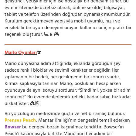
geliştirici, yetişkinler için ise nostaljik bir deneyim sunar. Bu
evreni sitemizde ücretsiz olarak, online şekilde; bilgisayar,
tablet ve telefon üzerinden doğrudan oynamak mümkündür.
Kurulum gerektirmeyen yapısıyla mobil uyumlu, hızlı ve
erişilebilir bir oyun deneyimi arayan kullanıcılar için pratik bir
seçenek oluşturur. 💻📱🎮
Mario Oyunları
🍄
Mario dünyasına adım attığında, ekranda gördüğün şey
sadece renkli bloklar ve sevimli karakterler değildir. Her
zıplamanın bir bedeli, her gecikmenin bir sonucu vardır.
Kırmızı şapkasıyla tanınan Mario, boşlukları hesaplarken
oyuncuya da aynı soruyu sordurur: “Şimdi mi, yoksa bir adım
sonra mı?” Bu evrende ilerlemek refleks kadar sabır, hız kadar
dikkat ister. 👸🏼
Bu yolculuğun merkezinde güçlü ve net bir amaç bulunur.
Prenses Peach
, Mantar Krallığı’nın dengesini temsil ederken
Bowser
bu dengeyi bozan kaçınılmaz tehdittir. Bowser’ın
Peach’i kaçırmasıyla birlikte Mario’nun her adımı bir