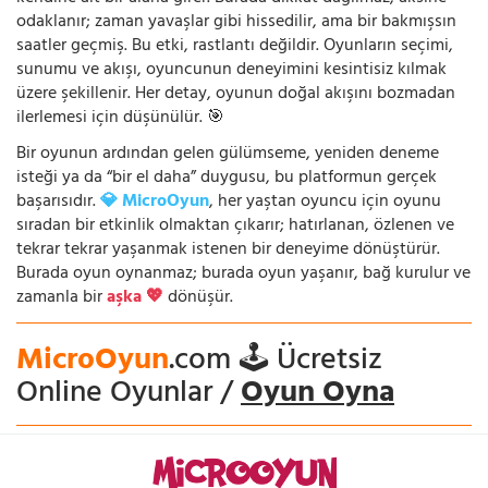
odaklanır; zaman yavaşlar gibi hissedilir, ama bir bakmışsın
saatler geçmiş. Bu etki, rastlantı değildir. Oyunların seçimi,
sunumu ve akışı, oyuncunun deneyimini kesintisiz kılmak
üzere şekillenir. Her detay, oyunun doğal akışını bozmadan
ilerlemesi için düşünülür. 🎯
Bir oyunun ardından gelen gülümseme, yeniden deneme
isteği ya da “bir el daha” duygusu, bu platformun gerçek
başarısıdır.
💎 MicroOyun
, her yaştan oyuncu için oyunu
sıradan bir etkinlik olmaktan çıkarır; hatırlanan, özlenen ve
tekrar tekrar yaşanmak istenen bir deneyime dönüştürür.
Burada oyun oynanmaz; burada oyun yaşanır, bağ kurulur ve
zamanla bir
aşka 💖
dönüşür.
MicroOyun
.com 🕹️ Ücretsiz
Online Oyunlar /
Oyun Oyna