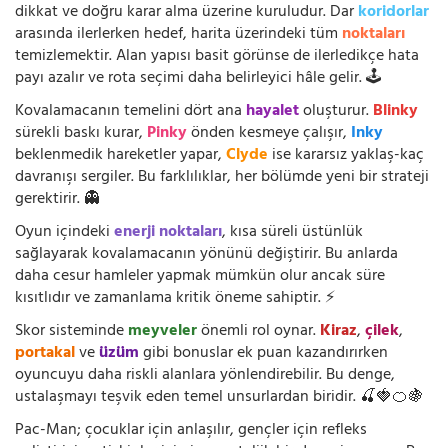
dikkat ve doğru karar alma üzerine kuruludur. Dar
koridorlar
arasında ilerlerken hedef, harita üzerindeki tüm
noktaları
temizlemektir. Alan yapısı basit görünse de ilerledikçe hata
payı azalır ve rota seçimi daha belirleyici hâle gelir. 🕹️
Kovalamacanın temelini dört ana
hayalet
oluşturur.
Blinky
sürekli baskı kurar,
Pinky
önden kesmeye çalışır,
Inky
beklenmedik hareketler yapar,
Clyde
ise kararsız yaklaş-kaç
davranışı sergiler. Bu farklılıklar, her bölümde yeni bir strateji
gerektirir. 👻
Oyun içindeki
enerji noktaları
, kısa süreli üstünlük
sağlayarak kovalamacanın yönünü değiştirir. Bu anlarda
daha cesur hamleler yapmak mümkün olur ancak süre
kısıtlıdır ve zamanlama kritik öneme sahiptir. ⚡
Skor sisteminde
meyveler
önemli rol oynar.
Kiraz
,
çilek
,
portakal
ve
üzüm
gibi bonuslar ek puan kazandırırken
oyuncuyu daha riskli alanlara yönlendirebilir. Bu denge,
ustalaşmayı teşvik eden temel unsurlardan biridir. 🍒🍓🍊🍇
Pac-Man; çocuklar için anlaşılır, gençler için refleks