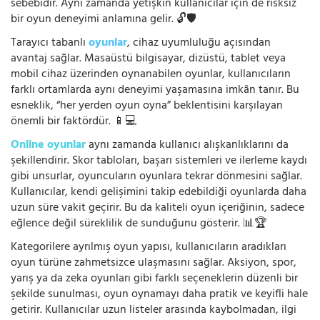
sebebidir. Aynı zamanda yetişkin kullanıcılar için de risksiz
bir oyun deneyimi anlamına gelir. 🔓🛡️
Tarayıcı tabanlı
oyunlar
, cihaz uyumluluğu açısından
avantaj sağlar. Masaüstü bilgisayar, dizüstü, tablet veya
mobil cihaz üzerinden oynanabilen oyunlar, kullanıcıların
farklı ortamlarda aynı deneyimi yaşamasına imkân tanır. Bu
esneklik, “her yerden oyun oyna” beklentisini karşılayan
önemli bir faktördür. 📱💻
Online oyunlar
aynı zamanda kullanıcı alışkanlıklarını da
şekillendirir. Skor tabloları, başarı sistemleri ve ilerleme kaydı
gibi unsurlar, oyuncuların oyunlara tekrar dönmesini sağlar.
Kullanıcılar, kendi gelişimini takip edebildiği oyunlarda daha
uzun süre vakit geçirir. Bu da kaliteli oyun içeriğinin, sadece
eğlence değil süreklilik de sunduğunu gösterir. 📊🏆
Kategorilere ayrılmış oyun yapısı, kullanıcıların aradıkları
oyun türüne zahmetsizce ulaşmasını sağlar. Aksiyon, spor,
yarış ya da zeka oyunları gibi farklı seçeneklerin düzenli bir
şekilde sunulması, oyun oynamayı daha pratik ve keyifli hale
getirir. Kullanıcılar uzun listeler arasında kaybolmadan, ilgi