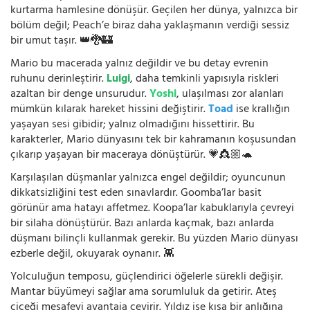
kurtarma hamlesine dönüşür. Geçilen her dünya, yalnızca bir
bölüm değil; Peach’e biraz daha yaklaşmanın verdiği sessiz
bir umut taşır. 👑🐉🏰
Mario bu macerada yalnız değildir ve bu detay evrenin
ruhunu derinleştirir.
Luigi
, daha temkinli yapısıyla riskleri
azaltan bir denge unsurudur.
Yoshi
, ulaşılması zor alanları
mümkün kılarak hareket hissini değiştirir.
Toad
ise krallığın
yaşayan sesi gibidir; yalnız olmadığını hissettirir. Bu
karakterler, Mario dünyasını tek bir kahramanın koşusundan
çıkarıp yaşayan bir maceraya dönüştürür. 💗👸🏼🐢
Karşılaşılan düşmanlar yalnızca engel değildir; oyuncunun
dikkatsizliğini test eden sınavlardır. Goomba’lar basit
görünür ama hatayı affetmez. Koopa’lar kabuklarıyla çevreyi
bir silaha dönüştürür. Bazı anlarda kaçmak, bazı anlarda
düşmanı bilinçli kullanmak gerekir. Bu yüzden Mario dünyası
ezberle değil, okuyarak oynanır. 👾
Yolculuğun temposu, güçlendirici öğelerle sürekli değişir.
Mantar büyümeyi sağlar ama sorumluluk da getirir. Ateş
çiçeği mesafeyi avantaja çevirir. Yıldız ise kısa bir anlığına