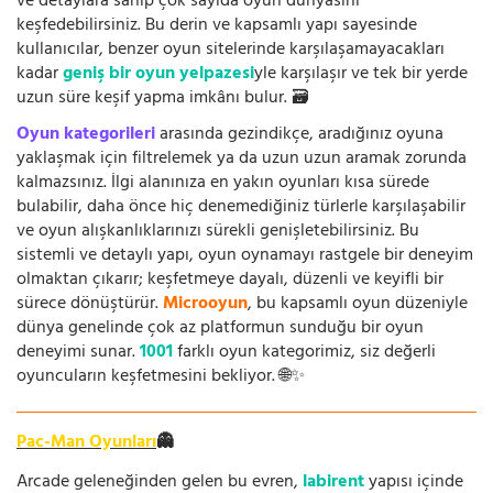
ve detaylara sahip çok sayıda oyun dünyasını
keşfedebilirsiniz. Bu derin ve kapsamlı yapı sayesinde
kullanıcılar, benzer oyun sitelerinde karşılaşamayacakları
kadar
geniş bir oyun yelpazesi
yle karşılaşır ve tek bir yerde
uzun süre keşif yapma imkânı bulur. 🗃️
Oyun kategorileri
arasında gezindikçe, aradığınız oyuna
yaklaşmak için filtrelemek ya da uzun uzun aramak zorunda
kalmazsınız. İlgi alanınıza en yakın oyunları kısa sürede
bulabilir, daha önce hiç denemediğiniz türlerle karşılaşabilir
ve oyun alışkanlıklarınızı sürekli genişletebilirsiniz. Bu
sistemli ve detaylı yapı, oyun oynamayı rastgele bir deneyim
olmaktan çıkarır; keşfetmeye dayalı, düzenli ve keyifli bir
sürece dönüştürür.
Microoyun
, bu kapsamlı oyun düzeniyle
dünya genelinde çok az platformun sunduğu bir oyun
deneyimi sunar.
1001
farklı oyun kategorimiz, siz değerli
oyuncuların keşfetmesini bekliyor. 🌐✨
Pac-Man Oyunları
👻
Arcade geleneğinden gelen bu evren,
labirent
yapısı içinde