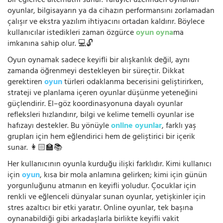
bir eğlence alternatifi sunar. Tarayıcı üzerinden oynanan
oyunlar, bilgisayarın ya da cihazın performansını zorlamadan
çalışır ve ekstra yazılım ihtiyacını ortadan kaldırır. Böylece
kullanıcılar istedikleri zaman özgürce
oyun oyna
ma
imkanına sahip olur. 💻🔓
Oyun oynamak sadece keyifli bir alışkanlık değil, aynı
zamanda öğrenmeyi destekleyen bir süreçtir. Dikkat
gerektiren
oyun
türleri odaklanma becerisini geliştirirken,
strateji ve planlama içeren oyunlar düşünme yeteneğini
güçlendirir. El–göz koordinasyonuna dayalı oyunlar
refleksleri hızlandırır, bilgi ve kelime temelli oyunlar ise
hafızayı destekler. Bu yönüyle
online oyunlar
, farklı yaş
grupları için hem eğlendirici hem de geliştirici bir içerik
sunar. 👩🏻‍🏫📚
Her kullanıcının oyunla kurduğu ilişki farklıdır. Kimi kullanıcı
için
oyun
, kısa bir mola anlamına gelirken; kimi için günün
yorgunluğunu atmanın en keyifli yoludur. Çocuklar için
renkli ve eğlenceli dünyalar sunan oyunlar, yetişkinler için
stres azaltıcı bir etki yaratır. Online oyunlar, tek başına
oynanabildiği gibi arkadaşlarla birlikte keyifli vakit