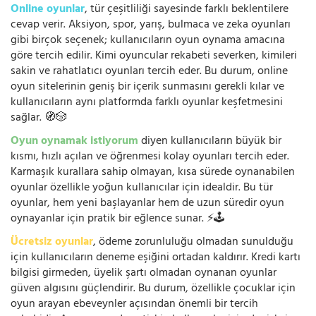
Online oyunlar
, tür çeşitliliği sayesinde farklı beklentilere
cevap verir. Aksiyon, spor, yarış, bulmaca ve zeka oyunları
gibi birçok seçenek; kullanıcıların oyun oynama amacına
göre tercih edilir. Kimi oyuncular rekabeti severken, kimileri
sakin ve rahatlatıcı oyunları tercih eder. Bu durum, online
oyun sitelerinin geniş bir içerik sunmasını gerekli kılar ve
kullanıcıların aynı platformda farklı oyunlar keşfetmesini
sağlar. 🧭🎲
Oyun oynamak istiyorum
diyen kullanıcıların büyük bir
kısmı, hızlı açılan ve öğrenmesi kolay oyunları tercih eder.
Karmaşık kurallara sahip olmayan, kısa sürede oynanabilen
oyunlar özellikle yoğun kullanıcılar için idealdir. Bu tür
oyunlar, hem yeni başlayanlar hem de uzun süredir oyun
oynayanlar için pratik bir eğlence sunar. ⚡🕹️
Ücretsiz oyunlar
, ödeme zorunluluğu olmadan sunulduğu
için kullanıcıların deneme eşiğini ortadan kaldırır. Kredi kartı
bilgisi girmeden, üyelik şartı olmadan oynanan oyunlar
güven algısını güçlendirir. Bu durum, özellikle çocuklar için
oyun arayan ebeveynler açısından önemli bir tercih