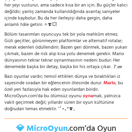
her şeyi susturur, ama sadece kısa bir an için. Bu güçler kalıcı
değildir; yanlış zamanda kullanıldığında avantaj saniyeler
içinde kaybolur. Bu da her ilerleyişi daha gergin, daha
anlamlı hâle getirir. ⭐🍄💥
Bölüm tasarımları oyuncuyu tek bir yola mahkûm etmez.
Gizli geçitler, görünmeyen platformlar ve alternatif rotalar;
merak edenleri ödüllendirir. Bazen geri dönmek, bazen yukarı
çıkmak, bazen de risk alıp kısa yolu denemek gerekir. Mario
dünyasının tekrar tekrar oynanmasının nedeni budur: Her
denemede başka bir detay, başka bir his ortaya çıkar. 🚩🧱
Bazı oyunlar vardır; temsil ettikleri dünya ve bıraktıkları iz
sayesinde sıradan bir eğlencenin ötesinde durur.
Mario
, bu
özel yeri fazlasıyla hak eden oyunlardan biridir.
MicroOyun.com’da bu ölümsüz oyunu
oyna
mak, yalnızca
vakit geçirmek değil; yıllardır süren bir oyun kültürüne
doğrudan temas etmektir. ⁺˚⋆｡°🍄₊
💎 MicroOyun
.com’da Oyun