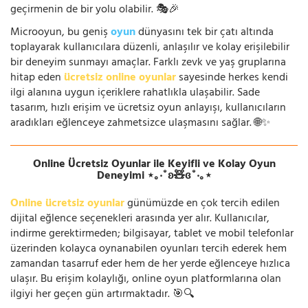
geçirmenin de bir yolu olabilir. 🎭🎉
Microoyun, bu geniş
oyun
dünyasını tek bir çatı altında
toplayarak kullanıcılara düzenli, anlaşılır ve kolay erişilebilir
bir deneyim sunmayı amaçlar. Farklı zevk ve yaş gruplarına
hitap eden
ücretsiz online oyunlar
sayesinde herkes kendi
ilgi alanına uygun içeriklere rahatlıkla ulaşabilir. Sade
tasarım, hızlı erişim ve ücretsiz oyun anlayışı, kullanıcıların
aradıkları eğlenceye zahmetsizce ulaşmasını sağlar. 🌐✨
Online Ücretsiz Oyunlar ile Keyifli ve Kolay Oyun
Deneyimi ⋆｡‧˚ʚ🧸ɞ˚‧｡⋆
Online ücretsiz oyunlar
günümüzde en çok tercih edilen
dijital eğlence seçenekleri arasında yer alır. Kullanıcılar,
indirme gerektirmeden; bilgisayar, tablet ve mobil telefonlar
üzerinden kolayca oynanabilen oyunları tercih ederek hem
zamandan tasarruf eder hem de her yerde eğlenceye hızlıca
ulaşır. Bu erişim kolaylığı, online oyun platformlarına olan
ilgiyi her geçen gün artırmaktadır. 🎯🔍