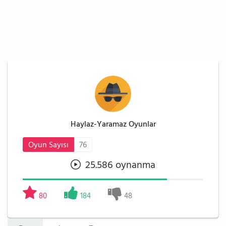
Haylaz-Yaramaz Oyunlar
Oyun Sayısı
76
25.586 oynanma
80
184
48