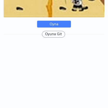
Oyna
Oyuna Git