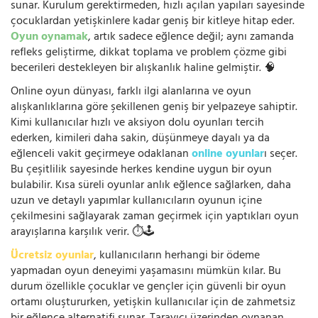
sunar. Kurulum gerektirmeden, hızlı açılan yapıları sayesinde
çocuklardan yetişkinlere kadar geniş bir kitleye hitap eder.
Oyun oynamak
, artık sadece eğlence değil; aynı zamanda
refleks geliştirme, dikkat toplama ve problem çözme gibi
becerileri destekleyen bir alışkanlık haline gelmiştir. 🧠
Online oyun dünyası, farklı ilgi alanlarına ve oyun
alışkanlıklarına göre şekillenen geniş bir yelpazeye sahiptir.
Kimi kullanıcılar hızlı ve aksiyon dolu oyunları tercih
ederken, kimileri daha sakin, düşünmeye dayalı ya da
eğlenceli vakit geçirmeye odaklanan
online oyunlar
ı seçer.
Bu çeşitlilik sayesinde herkes kendine uygun bir oyun
bulabilir. Kısa süreli oyunlar anlık eğlence sağlarken, daha
uzun ve detaylı yapımlar kullanıcıların oyunun içine
çekilmesini sağlayarak zaman geçirmek için yaptıkları oyun
arayışlarına karşılık verir. ⏱️🕹️
Ücretsiz oyunlar
, kullanıcıların herhangi bir ödeme
yapmadan oyun deneyimi yaşamasını mümkün kılar. Bu
durum özellikle çocuklar ve gençler için güvenli bir oyun
ortamı oluştururken, yetişkin kullanıcılar için de zahmetsiz