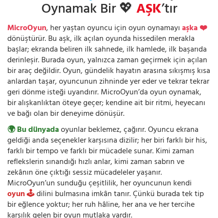
Oynamak Bir 💖
AŞK
’tır
MicroOyun
, her yaştan oyuncu için oyun oynamayı
aşka ❤️
dönüştürür. Bu aşk, ilk açılan oyunda hissedilen merakla
başlar; ekranda beliren ilk sahnede, ilk hamlede, ilk başarıda
derinleşir. Burada oyun, yalnızca zaman geçirmek için açılan
bir araç değildir. Oyun, gündelik hayatın arasına sıkışmış kısa
anlardan taşar, oyuncunun zihninde yer eder ve tekrar tekrar
geri dönme isteği uyandırır. MicroOyun’da oyun oynamak,
bir alışkanlıktan öteye geçer; kendine ait bir ritmi, heyecanı
ve bağı olan bir deneyime dönüşür.
🌍 Bu dünyada
oyunlar beklemez, çağırır. Oyuncu ekrana
geldiği anda seçenekler karşısına dizilir; her biri farklı bir his,
farklı bir tempo ve farklı bir mücadele sunar. Kimi zaman
reflekslerin sınandığı hızlı anlar, kimi zaman sabrın ve
zekânın öne çıktığı sessiz mücadeleler yaşanır.
MicroOyun’un sunduğu çeşitlilik, her oyuncunun kendi
oyun 🕹️
dilini bulmasına imkân tanır. Çünkü burada tek tip
bir eğlence yoktur; her ruh hâline, her ana ve her tercihe
karşılık gelen bir oyun mutlaka vardır.