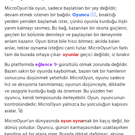
MicroOyun’da oyun, sadece başlatılan bir şey değildir;
devam etmek istenen bir bağdır.
Oyuncu 🧍‍♂️
, bıraktığı
yerden yeniden başlamak ister, çünkü oyunla kurduğu ilişki
yarım kalmayı sevmez. Bu bağ, kazanılan bir skorla güçlenir,
geçilen bir bölümle derinleşir ve paylaşılan bir deneyimle
anlam kazanır. Oyun bitse bile hissi bitmez; akılda kalan
anlar, tekrar oynama isteğini canlı tutar. MicroOyun’un farkı
tam da burada ortaya çıkar:
oyunlar
geçici değildir, iz bırakır.
Bu platformda
eğlence ✨
gürültülü olmak zorunda değildir.
Bazen sakin bir oyunda kaybolmak, bazen tek bir hamlenin
sonucunu düşünmek yeterlidir. MicroOyun, oyunu sadece
hız ve aksiyonla tanımlamaz; oyunun düşünceyle, dikkatle
ve sezgiyle kurduğu bağı da önemser. Bu yüzden her
oyuncu, kendi temposunda ilerleyebilir. Oyun, oyuncunun
kontrolündedir; MicroOyun yalnızca bu yolculuğun kapısını
aralar. 🚀
MicroOyun’un dünyasında
oyun oyna
mak bir kaçış değil, bir
dönüş yoludur. Oyuncu, günün karmaşasından uzaklaşırken
kendine ait bir alana girer. Burada dikkat dağılmaz, aksine