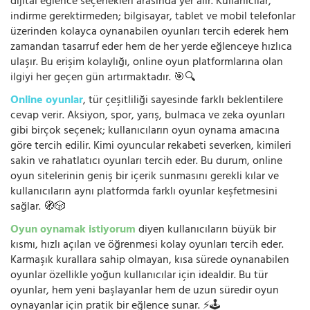
dijital eğlence seçenekleri arasında yer alır. Kullanıcılar,
indirme gerektirmeden; bilgisayar, tablet ve mobil telefonlar
üzerinden kolayca oynanabilen oyunları tercih ederek hem
zamandan tasarruf eder hem de her yerde eğlenceye hızlıca
ulaşır. Bu erişim kolaylığı, online oyun platformlarına olan
ilgiyi her geçen gün artırmaktadır. 🎯🔍
Online oyunlar
, tür çeşitliliği sayesinde farklı beklentilere
cevap verir. Aksiyon, spor, yarış, bulmaca ve zeka oyunları
gibi birçok seçenek; kullanıcıların oyun oynama amacına
göre tercih edilir. Kimi oyuncular rekabeti severken, kimileri
sakin ve rahatlatıcı oyunları tercih eder. Bu durum, online
oyun sitelerinin geniş bir içerik sunmasını gerekli kılar ve
kullanıcıların aynı platformda farklı oyunlar keşfetmesini
sağlar. 🧭🎲
Oyun oynamak istiyorum
diyen kullanıcıların büyük bir
kısmı, hızlı açılan ve öğrenmesi kolay oyunları tercih eder.
Karmaşık kurallara sahip olmayan, kısa sürede oynanabilen
oyunlar özellikle yoğun kullanıcılar için idealdir. Bu tür
oyunlar, hem yeni başlayanlar hem de uzun süredir oyun
oynayanlar için pratik bir eğlence sunar. ⚡🕹️