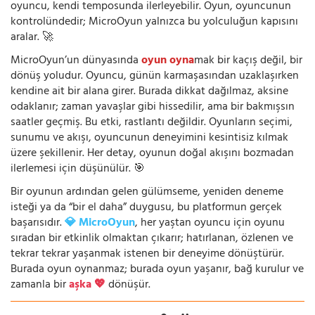
oyuncu, kendi temposunda ilerleyebilir. Oyun, oyuncunun
kontrolündedir; MicroOyun yalnızca bu yolculuğun kapısını
aralar. 🚀
MicroOyun’un dünyasında
oyun oyna
mak bir kaçış değil, bir
dönüş yoludur. Oyuncu, günün karmaşasından uzaklaşırken
kendine ait bir alana girer. Burada dikkat dağılmaz, aksine
odaklanır; zaman yavaşlar gibi hissedilir, ama bir bakmışsın
saatler geçmiş. Bu etki, rastlantı değildir. Oyunların seçimi,
sunumu ve akışı, oyuncunun deneyimini kesintisiz kılmak
üzere şekillenir. Her detay, oyunun doğal akışını bozmadan
ilerlemesi için düşünülür. 🎯
Bir oyunun ardından gelen gülümseme, yeniden deneme
isteği ya da “bir el daha” duygusu, bu platformun gerçek
başarısıdır.
💎 MicroOyun
, her yaştan oyuncu için oyunu
sıradan bir etkinlik olmaktan çıkarır; hatırlanan, özlenen ve
tekrar tekrar yaşanmak istenen bir deneyime dönüştürür.
Burada oyun oynanmaz; burada oyun yaşanır, bağ kurulur ve
zamanla bir
aşka 💖
dönüşür.