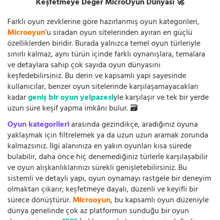
Keşfetmeye Değer MicroOyun Dünyası 🚀
Farklı oyun zevklerine göre hazırlanmış oyun kategorileri,
Microoyun
’u sıradan oyun sitelerinden ayıran en güçlü
özelliklerden biridir. Burada yalnızca temel oyun türleriyle
sınırlı kalmaz, aynı türün içinde farklı oynanışlara, temalara
ve detaylara sahip çok sayıda oyun dünyasını
keşfedebilirsiniz. Bu derin ve kapsamlı yapı sayesinde
kullanıcılar, benzer oyun sitelerinde karşılaşamayacakları
kadar
geniş bir oyun yelpazesi
yle karşılaşır ve tek bir yerde
uzun süre keşif yapma imkânı bulur. 🗃️
Oyun kategorileri
arasında gezindikçe, aradığınız oyuna
yaklaşmak için filtrelemek ya da uzun uzun aramak zorunda
kalmazsınız. İlgi alanınıza en yakın oyunları kısa sürede
bulabilir, daha önce hiç denemediğiniz türlerle karşılaşabilir
ve oyun alışkanlıklarınızı sürekli genişletebilirsiniz. Bu
sistemli ve detaylı yapı, oyun oynamayı rastgele bir deneyim
olmaktan çıkarır; keşfetmeye dayalı, düzenli ve keyifli bir
sürece dönüştürür.
Microoyun
, bu kapsamlı oyun düzeniyle
dünya genelinde çok az platformun sunduğu bir oyun