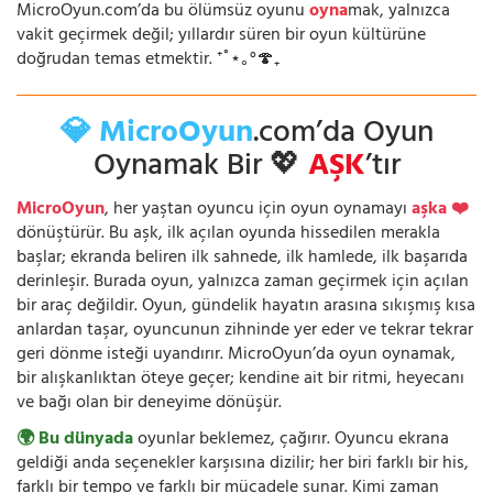
MicroOyun.com’da bu ölümsüz oyunu
oyna
mak, yalnızca
vakit geçirmek değil; yıllardır süren bir oyun kültürüne
doğrudan temas etmektir. ⁺˚⋆｡°🍄₊
💎 MicroOyun
.com’da Oyun
Oynamak Bir 💖
AŞK
’tır
MicroOyun
, her yaştan oyuncu için oyun oynamayı
aşka ❤️
dönüştürür. Bu aşk, ilk açılan oyunda hissedilen merakla
başlar; ekranda beliren ilk sahnede, ilk hamlede, ilk başarıda
derinleşir. Burada oyun, yalnızca zaman geçirmek için açılan
bir araç değildir. Oyun, gündelik hayatın arasına sıkışmış kısa
anlardan taşar, oyuncunun zihninde yer eder ve tekrar tekrar
geri dönme isteği uyandırır. MicroOyun’da oyun oynamak,
bir alışkanlıktan öteye geçer; kendine ait bir ritmi, heyecanı
ve bağı olan bir deneyime dönüşür.
🌍 Bu dünyada
oyunlar beklemez, çağırır. Oyuncu ekrana
geldiği anda seçenekler karşısına dizilir; her biri farklı bir his,
farklı bir tempo ve farklı bir mücadele sunar. Kimi zaman