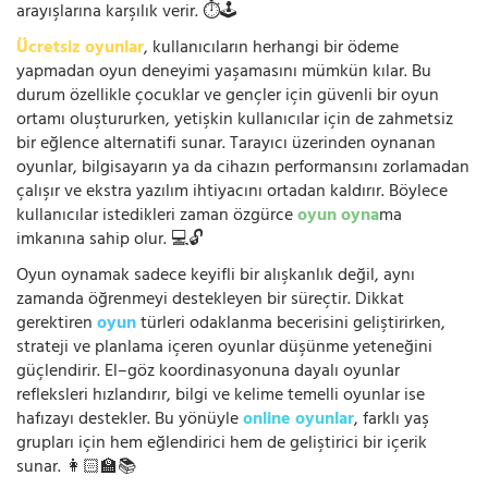
arayışlarına karşılık verir. ⏱️🕹️
Ücretsiz oyunlar
, kullanıcıların herhangi bir ödeme
yapmadan oyun deneyimi yaşamasını mümkün kılar. Bu
durum özellikle çocuklar ve gençler için güvenli bir oyun
ortamı oluştururken, yetişkin kullanıcılar için de zahmetsiz
bir eğlence alternatifi sunar. Tarayıcı üzerinden oynanan
oyunlar, bilgisayarın ya da cihazın performansını zorlamadan
çalışır ve ekstra yazılım ihtiyacını ortadan kaldırır. Böylece
kullanıcılar istedikleri zaman özgürce
oyun oyna
ma
imkanına sahip olur. 💻🔓
Oyun oynamak sadece keyifli bir alışkanlık değil, aynı
zamanda öğrenmeyi destekleyen bir süreçtir. Dikkat
gerektiren
oyun
türleri odaklanma becerisini geliştirirken,
strateji ve planlama içeren oyunlar düşünme yeteneğini
güçlendirir. El–göz koordinasyonuna dayalı oyunlar
refleksleri hızlandırır, bilgi ve kelime temelli oyunlar ise
hafızayı destekler. Bu yönüyle
online oyunlar
, farklı yaş
grupları için hem eğlendirici hem de geliştirici bir içerik
sunar. 👩🏻‍🏫📚