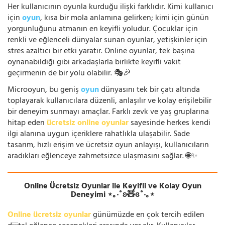
Her kullanıcının oyunla kurduğu ilişki farklıdır. Kimi kullanıcı
için
oyun
, kısa bir mola anlamına gelirken; kimi için günün
yorgunluğunu atmanın en keyifli yoludur. Çocuklar için
renkli ve eğlenceli dünyalar sunan oyunlar, yetişkinler için
stres azaltıcı bir etki yaratır. Online oyunlar, tek başına
oynanabildiği gibi arkadaşlarla birlikte keyifli vakit
geçirmenin de bir yolu olabilir. 🎭🎉
Microoyun, bu geniş
oyun
dünyasını tek bir çatı altında
toplayarak kullanıcılara düzenli, anlaşılır ve kolay erişilebilir
bir deneyim sunmayı amaçlar. Farklı zevk ve yaş gruplarına
hitap eden
ücretsiz online oyunlar
sayesinde herkes kendi
ilgi alanına uygun içeriklere rahatlıkla ulaşabilir. Sade
tasarım, hızlı erişim ve ücretsiz oyun anlayışı, kullanıcıların
aradıkları eğlenceye zahmetsizce ulaşmasını sağlar. 🌐✨
Online Ücretsiz Oyunlar ile Keyifli ve Kolay Oyun
Deneyimi ⋆｡‧˚ʚ🧸ɞ˚‧｡⋆
Online ücretsiz oyunlar
günümüzde en çok tercih edilen