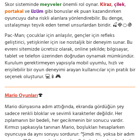
Skor sisteminde
meyveler
önemli rol oynar.
Kiraz
,
çilek
,
portakal
ve
üzüm
gibi bonuslar ek puan kazandırırken
oyuncuyu daha riskli alanlara yönlendirebilir. Bu denge,
ustalaşmayı teşvik eden temel unsurlardan biridir. 🍒🍓🍊🍇
Pac-Man; çocuklar için anlaşılır, gençler için refleks
geliştirici, yetişkinler için ise nostaljik bir deneyim sunar. Bu
evreni sitemizde ücretsiz olarak, online şekilde; bilgisayar,
tablet ve telefon üzerinden doğrudan oynamak mümkündür.
Kurulum gerektirmeyen yapısıyla mobil uyumlu, hızlı ve
erişilebilir bir oyun deneyimi arayan kullanıcılar için pratik bir
seçenek oluşturur. 💻📱🎮
Mario Oyunları
🍄
Mario dünyasına adım attığında, ekranda gördüğün şey
sadece renkli bloklar ve sevimli karakterler değildir. Her
zıplamanın bir bedeli, her gecikmenin bir sonucu vardır.
Kırmızı şapkasıyla tanınan Mario, boşlukları hesaplarken
oyuncuya da aynı soruyu sordurur: “Şimdi mi, yoksa bir adım