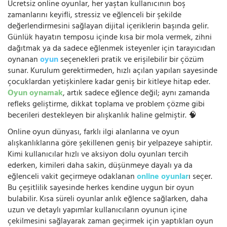
Ücretsiz online oyunlar, her yaştan kullanıcının boş
zamanlarını keyifli, stressiz ve eğlenceli bir şekilde
değerlendirmesini sağlayan dijital içeriklerin başında gelir.
Günlük hayatın temposu içinde kısa bir mola vermek, zihni
dağıtmak ya da sadece eğlenmek isteyenler için tarayıcıdan
oynanan
oyun
seçenekleri pratik ve erişilebilir bir çözüm
sunar. Kurulum gerektirmeden, hızlı açılan yapıları sayesinde
çocuklardan yetişkinlere kadar geniş bir kitleye hitap eder.
Oyun oynamak
, artık sadece eğlence değil; aynı zamanda
refleks geliştirme, dikkat toplama ve problem çözme gibi
becerileri destekleyen bir alışkanlık haline gelmiştir. 🧠
Online oyun dünyası, farklı ilgi alanlarına ve oyun
alışkanlıklarına göre şekillenen geniş bir yelpazeye sahiptir.
Kimi kullanıcılar hızlı ve aksiyon dolu oyunları tercih
ederken, kimileri daha sakin, düşünmeye dayalı ya da
eğlenceli vakit geçirmeye odaklanan
online oyunlar
ı seçer.
Bu çeşitlilik sayesinde herkes kendine uygun bir oyun
bulabilir. Kısa süreli oyunlar anlık eğlence sağlarken, daha
uzun ve detaylı yapımlar kullanıcıların oyunun içine
çekilmesini sağlayarak zaman geçirmek için yaptıkları oyun