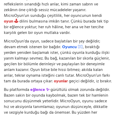
reflekslerin sınandığı hızlı anlar, kimi zaman sabrın ve
zekânın öne çıktığı sessiz mücadeleler yaşanır.
MicroOyun’un sunduğu çeşitlilik, her oyuncunun kendi
oyun 🕹️
dilini bulmasına imkân tanır. Çünkü burada tek tip
bir eğlence yoktur; her ruh hâline, her ana ve her tercihe
karşılık gelen bir oyun mutlaka vardır.
MicroOyun’da oyun, sadece başlatılan bir şey değildir;
devam etmek istenen bir bağdır.
Oyuncu 🧍‍♂️
, bıraktığı
yerden yeniden başlamak ister, çünkü oyunla kurduğu ilişki
yarım kalmayı sevmez. Bu bağ, kazanılan bir skorla güçlenir,
geçilen bir bölümle derinleşir ve paylaşılan bir deneyimle
anlam kazanır. Oyun bitse bile hissi bitmez; akılda kalan
anlar, tekrar oynama isteğini canlı tutar. MicroOyun’un farkı
tam da burada ortaya çıkar:
oyunlar
geçici değildir, iz bırakır.
Bu platformda
eğlence ✨
gürültülü olmak zorunda değildir.
Bazen sakin bir oyunda kaybolmak, bazen tek bir hamlenin
sonucunu düşünmek yeterlidir. MicroOyun, oyunu sadece
hız ve aksiyonla tanımlamaz; oyunun düşünceyle, dikkatle
ve sezgiyle kurduğu bağı da önemser. Bu yüzden her