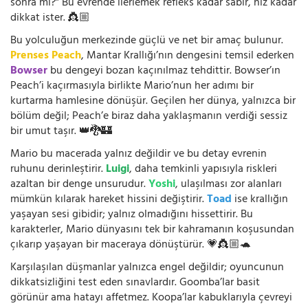
sonra mı?” Bu evrende ilerlemek refleks kadar sabır, hız kadar
dikkat ister. 👸🏼
Bu yolculuğun merkezinde güçlü ve net bir amaç bulunur.
Prenses Peach
, Mantar Krallığı’nın dengesini temsil ederken
Bowser
bu dengeyi bozan kaçınılmaz tehdittir. Bowser’ın
Peach’i kaçırmasıyla birlikte Mario’nun her adımı bir
kurtarma hamlesine dönüşür. Geçilen her dünya, yalnızca bir
bölüm değil; Peach’e biraz daha yaklaşmanın verdiği sessiz
bir umut taşır. 👑🐉🏰
Mario bu macerada yalnız değildir ve bu detay evrenin
ruhunu derinleştirir.
Luigi
, daha temkinli yapısıyla riskleri
azaltan bir denge unsurudur.
Yoshi
, ulaşılması zor alanları
mümkün kılarak hareket hissini değiştirir.
Toad
ise krallığın
yaşayan sesi gibidir; yalnız olmadığını hissettirir. Bu
karakterler, Mario dünyasını tek bir kahramanın koşusundan
çıkarıp yaşayan bir maceraya dönüştürür. 💗👸🏼🐢
Karşılaşılan düşmanlar yalnızca engel değildir; oyuncunun
dikkatsizliğini test eden sınavlardır. Goomba’lar basit
görünür ama hatayı affetmez. Koopa’lar kabuklarıyla çevreyi