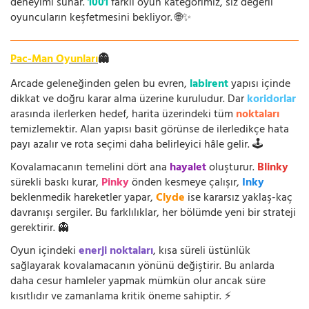
deneyimi sunar.
1001
farklı oyun kategorimiz, siz değerli
oyuncuların keşfetmesini bekliyor. 🌐✨
Pac-Man Oyunları
👻
Arcade geleneğinden gelen bu evren,
labirent
yapısı içinde
dikkat ve doğru karar alma üzerine kuruludur. Dar
koridorlar
arasında ilerlerken hedef, harita üzerindeki tüm
noktaları
temizlemektir. Alan yapısı basit görünse de ilerledikçe hata
payı azalır ve rota seçimi daha belirleyici hâle gelir. 🕹️
Kovalamacanın temelini dört ana
hayalet
oluşturur.
Blinky
sürekli baskı kurar,
Pinky
önden kesmeye çalışır,
Inky
beklenmedik hareketler yapar,
Clyde
ise kararsız yaklaş-kaç
davranışı sergiler. Bu farklılıklar, her bölümde yeni bir strateji
gerektirir. 👻
Oyun içindeki
enerji noktaları
, kısa süreli üstünlük
sağlayarak kovalamacanın yönünü değiştirir. Bu anlarda
daha cesur hamleler yapmak mümkün olur ancak süre
kısıtlıdır ve zamanlama kritik öneme sahiptir. ⚡