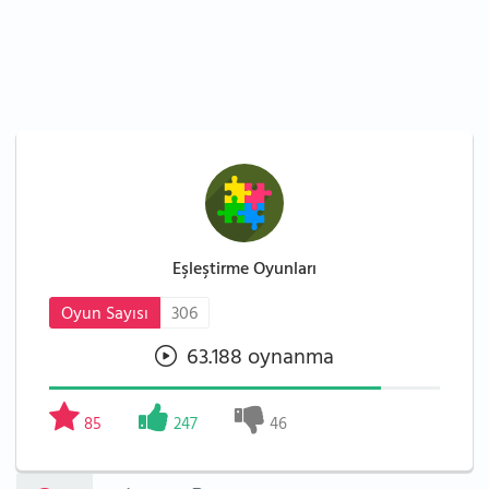
Eşleştirme Oyunları
Oyun Sayısı
306
63.188 oynanma
85
247
46