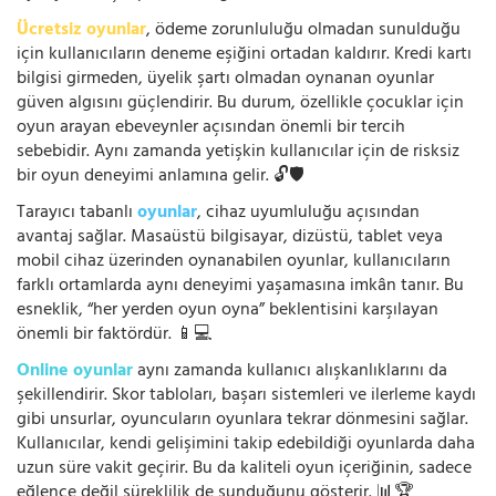
Ücretsiz oyunlar
, ödeme zorunluluğu olmadan sunulduğu
için kullanıcıların deneme eşiğini ortadan kaldırır. Kredi kartı
bilgisi girmeden, üyelik şartı olmadan oynanan oyunlar
güven algısını güçlendirir. Bu durum, özellikle çocuklar için
oyun arayan ebeveynler açısından önemli bir tercih
sebebidir. Aynı zamanda yetişkin kullanıcılar için de risksiz
bir oyun deneyimi anlamına gelir. 🔓🛡️
Tarayıcı tabanlı
oyunlar
, cihaz uyumluluğu açısından
avantaj sağlar. Masaüstü bilgisayar, dizüstü, tablet veya
mobil cihaz üzerinden oynanabilen oyunlar, kullanıcıların
farklı ortamlarda aynı deneyimi yaşamasına imkân tanır. Bu
esneklik, “her yerden oyun oyna” beklentisini karşılayan
önemli bir faktördür. 📱💻
Online oyunlar
aynı zamanda kullanıcı alışkanlıklarını da
şekillendirir. Skor tabloları, başarı sistemleri ve ilerleme kaydı
gibi unsurlar, oyuncuların oyunlara tekrar dönmesini sağlar.
Kullanıcılar, kendi gelişimini takip edebildiği oyunlarda daha
uzun süre vakit geçirir. Bu da kaliteli oyun içeriğinin, sadece
eğlence değil süreklilik de sunduğunu gösterir. 📊🏆