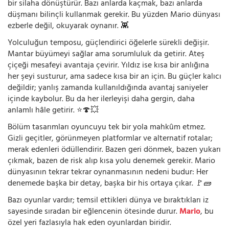
bir silaha dönüştürür. Bazı anlarda kaçmak, bazı anlarda
düşmanı bilinçli kullanmak gerekir. Bu yüzden Mario dünyası
ezberle değil, okuyarak oynanır. 👾
Yolculuğun temposu, güçlendirici öğelerle sürekli değişir.
Mantar büyümeyi sağlar ama sorumluluk da getirir. Ateş
çiçeği mesafeyi avantaja çevirir. Yıldız ise kısa bir anlığına
her şeyi susturur, ama sadece kısa bir an için. Bu güçler kalıcı
değildir; yanlış zamanda kullanıldığında avantaj saniyeler
içinde kaybolur. Bu da her ilerleyişi daha gergin, daha
anlamlı hâle getirir. ⭐🍄💥
Bölüm tasarımları oyuncuyu tek bir yola mahkûm etmez.
Gizli geçitler, görünmeyen platformlar ve alternatif rotalar;
merak edenleri ödüllendirir. Bazen geri dönmek, bazen yukarı
çıkmak, bazen de risk alıp kısa yolu denemek gerekir. Mario
dünyasının tekrar tekrar oynanmasının nedeni budur: Her
denemede başka bir detay, başka bir his ortaya çıkar. 🚩🧱
Bazı oyunlar vardır; temsil ettikleri dünya ve bıraktıkları iz
sayesinde sıradan bir eğlencenin ötesinde durur.
Mario
, bu
özel yeri fazlasıyla hak eden oyunlardan biridir.