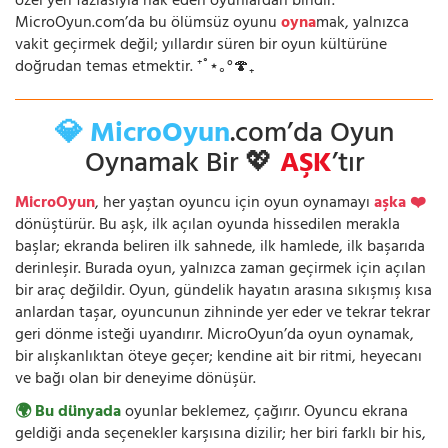
özel yeri fazlasıyla hak eden oyunlardan biridir.
MicroOyun.com’da bu ölümsüz oyunu
oyna
mak, yalnızca
vakit geçirmek değil; yıllardır süren bir oyun kültürüne
doğrudan temas etmektir. ⁺˚⋆｡°🍄₊
💎 MicroOyun
.com’da Oyun
Oynamak Bir 💖
AŞK
’tır
MicroOyun
, her yaştan oyuncu için oyun oynamayı
aşka ❤️
dönüştürür. Bu aşk, ilk açılan oyunda hissedilen merakla
başlar; ekranda beliren ilk sahnede, ilk hamlede, ilk başarıda
derinleşir. Burada oyun, yalnızca zaman geçirmek için açılan
bir araç değildir. Oyun, gündelik hayatın arasına sıkışmış kısa
anlardan taşar, oyuncunun zihninde yer eder ve tekrar tekrar
geri dönme isteği uyandırır. MicroOyun’da oyun oynamak,
bir alışkanlıktan öteye geçer; kendine ait bir ritmi, heyecanı
ve bağı olan bir deneyime dönüşür.
🌍 Bu dünyada
oyunlar beklemez, çağırır. Oyuncu ekrana
geldiği anda seçenekler karşısına dizilir; her biri farklı bir his,