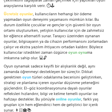
çekilmesini sağlayarak zaman geçirmek için yaptıkları oyun
arayışlarına karşılık verir. ⏱️🕹️
Ücretsiz oyunlar
, kullanıcıların herhangi bir ödeme
yapmadan oyun deneyimi yaşamasını mümkün kılar. Bu
durum özellikle çocuklar ve gençler için güvenli bir oyun
ortamı oluştururken, yetişkin kullanıcılar için de zahmetsiz
bir eğlence alternatifi sunar. Tarayıcı üzerinden oynanan
oyunlar, bilgisayarın ya da cihazın performansını zorlamadan
çalışır ve ekstra yazılım ihtiyacını ortadan kaldırır. Böylece
kullanıcılar istedikleri zaman özgürce
oyun oyna
ma
imkanına sahip olur. 💻🔓
Oyun oynamak sadece keyifli bir alışkanlık değil, aynı
zamanda öğrenmeyi destekleyen bir süreçtir. Dikkat
gerektiren
oyun
türleri odaklanma becerisini geliştirirken,
strateji ve planlama içeren oyunlar düşünme yeteneğini
güçlendirir. El–göz koordinasyonuna dayalı oyunlar
refleksleri hızlandırır, bilgi ve kelime temelli oyunlar ise
hafızayı destekler. Bu yönüyle
online oyunlar
, farklı yaş
grupları için hem eğlendirici hem de geliştirici bir içerik
sunar. 👩🏻‍🏫📚