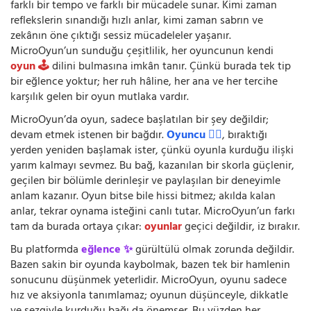
farklı bir tempo ve farklı bir mücadele sunar. Kimi zaman
reflekslerin sınandığı hızlı anlar, kimi zaman sabrın ve
zekânın öne çıktığı sessiz mücadeleler yaşanır.
MicroOyun’un sunduğu çeşitlilik, her oyuncunun kendi
oyun 🕹️
dilini bulmasına imkân tanır. Çünkü burada tek tip
bir eğlence yoktur; her ruh hâline, her ana ve her tercihe
karşılık gelen bir oyun mutlaka vardır.
MicroOyun’da oyun, sadece başlatılan bir şey değildir;
devam etmek istenen bir bağdır.
Oyuncu 🧍‍♂️
, bıraktığı
yerden yeniden başlamak ister, çünkü oyunla kurduğu ilişki
yarım kalmayı sevmez. Bu bağ, kazanılan bir skorla güçlenir,
geçilen bir bölümle derinleşir ve paylaşılan bir deneyimle
anlam kazanır. Oyun bitse bile hissi bitmez; akılda kalan
anlar, tekrar oynama isteğini canlı tutar. MicroOyun’un farkı
tam da burada ortaya çıkar:
oyunlar
geçici değildir, iz bırakır.
Bu platformda
eğlence ✨
gürültülü olmak zorunda değildir.
Bazen sakin bir oyunda kaybolmak, bazen tek bir hamlenin
sonucunu düşünmek yeterlidir. MicroOyun, oyunu sadece
hız ve aksiyonla tanımlamaz; oyunun düşünceyle, dikkatle