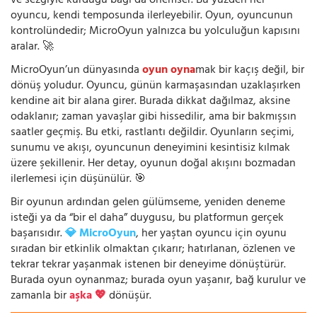
ve sezgiyle kurduğu bağı da önemser. Bu yüzden her
oyuncu, kendi temposunda ilerleyebilir. Oyun, oyuncunun
kontrolündedir; MicroOyun yalnızca bu yolculuğun kapısını
aralar. 🚀
MicroOyun’un dünyasında
oyun oyna
mak bir kaçış değil, bir
dönüş yoludur. Oyuncu, günün karmaşasından uzaklaşırken
kendine ait bir alana girer. Burada dikkat dağılmaz, aksine
odaklanır; zaman yavaşlar gibi hissedilir, ama bir bakmışsın
saatler geçmiş. Bu etki, rastlantı değildir. Oyunların seçimi,
sunumu ve akışı, oyuncunun deneyimini kesintisiz kılmak
üzere şekillenir. Her detay, oyunun doğal akışını bozmadan
ilerlemesi için düşünülür. 🎯
Bir oyunun ardından gelen gülümseme, yeniden deneme
isteği ya da “bir el daha” duygusu, bu platformun gerçek
başarısıdır.
💎 MicroOyun
, her yaştan oyuncu için oyunu
sıradan bir etkinlik olmaktan çıkarır; hatırlanan, özlenen ve
tekrar tekrar yaşanmak istenen bir deneyime dönüştürür.
Burada oyun oynanmaz; burada oyun yaşanır, bağ kurulur ve
zamanla bir
aşka 💖
dönüşür.