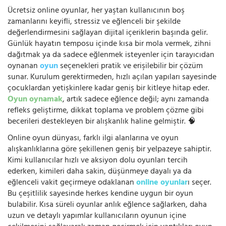
Ücretsiz online oyunlar, her yaştan kullanıcının boş
zamanlarını keyifli, stressiz ve eğlenceli bir şekilde
değerlendirmesini sağlayan dijital içeriklerin başında gelir.
Günlük hayatın temposu içinde kısa bir mola vermek, zihni
dağıtmak ya da sadece eğlenmek isteyenler için tarayıcıdan
oynanan
oyun
seçenekleri pratik ve erişilebilir bir çözüm
sunar. Kurulum gerektirmeden, hızlı açılan yapıları sayesinde
çocuklardan yetişkinlere kadar geniş bir kitleye hitap eder.
Oyun oynamak
, artık sadece eğlence değil; aynı zamanda
refleks geliştirme, dikkat toplama ve problem çözme gibi
becerileri destekleyen bir alışkanlık haline gelmiştir. 🧠
Online oyun dünyası, farklı ilgi alanlarına ve oyun
alışkanlıklarına göre şekillenen geniş bir yelpazeye sahiptir.
Kimi kullanıcılar hızlı ve aksiyon dolu oyunları tercih
ederken, kimileri daha sakin, düşünmeye dayalı ya da
eğlenceli vakit geçirmeye odaklanan
online oyunlar
ı seçer.
Bu çeşitlilik sayesinde herkes kendine uygun bir oyun
bulabilir. Kısa süreli oyunlar anlık eğlence sağlarken, daha
uzun ve detaylı yapımlar kullanıcıların oyunun içine