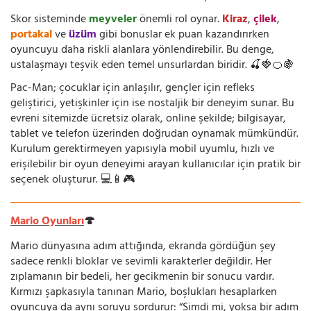
Skor sisteminde
meyveler
önemli rol oynar.
Kiraz
,
çilek
,
portakal
ve
üzüm
gibi bonuslar ek puan kazandırırken
oyuncuyu daha riskli alanlara yönlendirebilir. Bu denge,
ustalaşmayı teşvik eden temel unsurlardan biridir. 🍒🍓🍊🍇
Pac-Man; çocuklar için anlaşılır, gençler için refleks
geliştirici, yetişkinler için ise nostaljik bir deneyim sunar. Bu
evreni sitemizde ücretsiz olarak, online şekilde; bilgisayar,
tablet ve telefon üzerinden doğrudan oynamak mümkündür.
Kurulum gerektirmeyen yapısıyla mobil uyumlu, hızlı ve
erişilebilir bir oyun deneyimi arayan kullanıcılar için pratik bir
seçenek oluşturur. 💻📱🎮
Mario Oyunları
🍄
Mario dünyasına adım attığında, ekranda gördüğün şey
sadece renkli bloklar ve sevimli karakterler değildir. Her
zıplamanın bir bedeli, her gecikmenin bir sonucu vardır.
Kırmızı şapkasıyla tanınan Mario, boşlukları hesaplarken
oyuncuya da aynı soruyu sordurur: “Şimdi mi, yoksa bir adım