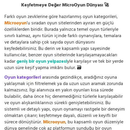
Keşfetmeye Değer MicroOyun Dünyası 🚀
Farklı oyun zevklerine göre hazırlanmış oyun kategorileri,
Microoyun
’u sıradan oyun sitelerinden ayıran en güçlü
özelliklerden biridir. Burada yalnızca temel oyun türleriyle
sınırlı kalmaz, aynı türün içinde farklı oynanışlara, temalara
ve detaylara sahip çok sayıda oyun dünyasını
keşfedebilirsiniz. Bu derin ve kapsamlı yapı sayesinde
kullanıcılar, benzer oyun sitelerinde karşılaşamayacakları
kadar
geniş bir oyun yelpazesi
yle karşılaşır ve tek bir yerde
uzun süre keşif yapma imkânı bulur. 🗃️
Oyun kategorileri
arasında gezindikçe, aradığınız oyuna
yaklaşmak için filtrelemek ya da uzun uzun aramak zorunda
kalmazsınız. İlgi alanınıza en yakın oyunları kısa sürede
bulabilir, daha önce hiç denemediğiniz türlerle karşılaşabilir
ve oyun alışkanlıklarınızı sürekli genişletebilirsiniz. Bu
sistemli ve detaylı yapı, oyun oynamayı rastgele bir deneyim
olmaktan çıkarır; keşfetmeye dayalı, düzenli ve keyifli bir
sürece dönüştürür.
Microoyun
, bu kapsamlı oyun düzeniyle
dünya genelinde çok az platformun sunduğu bir oyun