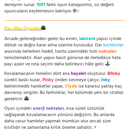
deneyimi sunar.
1001
farklı oyun kategorimiz, siz değerli
oyuncuların keşfetmesini bekliyor. 🌐✨
Pac-Man Oyunları
👻
Arcade geleneğinden gelen bu evren,
labirent
yapısı içinde
dikkat ve doğru karar alma üzerine kuruludur. Dar
koridorlar
arasında ilerlerken hedef, harita üzerindeki tüm
noktaları
temizlemektir. Alan yapısı basit görünse de ilerledikçe hata
payı azalır ve rota seçimi daha belirleyici hâle gelir. 🕹️
Kovalamacanın temelini dört ana
hayalet
oluşturur.
Blinky
sürekli baskı kurar,
Pinky
önden kesmeye çalışır,
Inky
beklenmedik hareketler yapar,
Clyde
ise kararsız yaklaş-kaç
davranışı sergiler. Bu farklılıklar, her bölümde yeni bir strateji
gerektirir. 👻
Oyun içindeki
enerji noktaları
, kısa süreli üstünlük
sağlayarak kovalamacanın yönünü değiştirir. Bu anlarda
daha cesur hamleler yapmak mümkün olur ancak süre
kısıtlıdır ve zamanlama kritik öneme sahiptir. ⚡