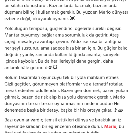
bir silaha dönüştürür. Bazı anlarda kaçmak, bazı anlarda
düşmanı bilinçli kullanmak gerekir. Bu yüzden Mario dünyası
ezberle değil, okuyarak oynanır. 👾
Yolculuğun temposu, güçlendirici öğelerle sürekli değişir.
Mantar büyümeyi sağlar ama sorumluluk da getirir. Ateş
çiçeği mesafeyi avantaja çevirir. Yıldız ise kısa bir anlığına
her şeyi susturur, ama sadece kısa bir an için. Bu güçler kalıcı
değildir; yanlış zamanda kullanıldığında avantaj saniyeler
içinde kaybolur. Bu da her ilerleyişi daha gergin, daha
anlamlı hâle getirir. ⭐🍄💥
Bölüm tasarımları oyuncuyu tek bir yola mahkûm etmez.
Gizli geçitler, görünmeyen platformlar ve alternatif rotalar;
merak edenleri ödüllendirir. Bazen geri dönmek, bazen yukarı
çıkmak, bazen de risk alıp kısa yolu denemek gerekir. Mario
dünyasının tekrar tekrar oynanmasının nedeni budur: Her
denemede başka bir detay, başka bir his ortaya çıkar. 🚩🧱
Bazı oyunlar vardır; temsil ettikleri dünya ve bıraktıkları iz
sayesinde sıradan bir eğlencenin ötesinde durur.
Mario
, bu