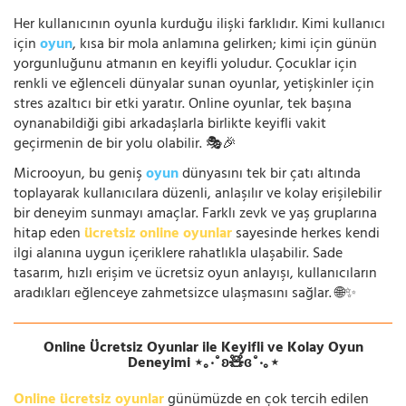
Her kullanıcının oyunla kurduğu ilişki farklıdır. Kimi kullanıcı
için
oyun
, kısa bir mola anlamına gelirken; kimi için günün
yorgunluğunu atmanın en keyifli yoludur. Çocuklar için
renkli ve eğlenceli dünyalar sunan oyunlar, yetişkinler için
stres azaltıcı bir etki yaratır. Online oyunlar, tek başına
oynanabildiği gibi arkadaşlarla birlikte keyifli vakit
geçirmenin de bir yolu olabilir. 🎭🎉
Microoyun, bu geniş
oyun
dünyasını tek bir çatı altında
toplayarak kullanıcılara düzenli, anlaşılır ve kolay erişilebilir
bir deneyim sunmayı amaçlar. Farklı zevk ve yaş gruplarına
hitap eden
ücretsiz online oyunlar
sayesinde herkes kendi
ilgi alanına uygun içeriklere rahatlıkla ulaşabilir. Sade
tasarım, hızlı erişim ve ücretsiz oyun anlayışı, kullanıcıların
aradıkları eğlenceye zahmetsizce ulaşmasını sağlar. 🌐✨
Online Ücretsiz Oyunlar ile Keyifli ve Kolay Oyun
Deneyimi ⋆｡‧˚ʚ🧸ɞ˚‧｡⋆
Online ücretsiz oyunlar
günümüzde en çok tercih edilen