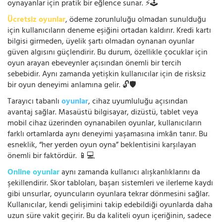
oynayanlar için pratik bir eğlence sunar. ⚡🕹️
Ücretsiz oyunlar
, ödeme zorunluluğu olmadan sunulduğu
için kullanıcıların deneme eşiğini ortadan kaldırır. Kredi kartı
bilgisi girmeden, üyelik şartı olmadan oynanan oyunlar
güven algısını güçlendirir. Bu durum, özellikle çocuklar için
oyun arayan ebeveynler açısından önemli bir tercih
sebebidir. Aynı zamanda yetişkin kullanıcılar için de risksiz
bir oyun deneyimi anlamına gelir. 🔓🛡️
Tarayıcı tabanlı
oyunlar
, cihaz uyumluluğu açısından
avantaj sağlar. Masaüstü bilgisayar, dizüstü, tablet veya
mobil cihaz üzerinden oynanabilen oyunlar, kullanıcıların
farklı ortamlarda aynı deneyimi yaşamasına imkân tanır. Bu
esneklik, “her yerden oyun oyna” beklentisini karşılayan
önemli bir faktördür. 📱💻
Online oyunlar
aynı zamanda kullanıcı alışkanlıklarını da
şekillendirir. Skor tabloları, başarı sistemleri ve ilerleme kaydı
gibi unsurlar, oyuncuların oyunlara tekrar dönmesini sağlar.
Kullanıcılar, kendi gelişimini takip edebildiği oyunlarda daha
uzun süre vakit geçirir. Bu da kaliteli oyun içeriğinin, sadece