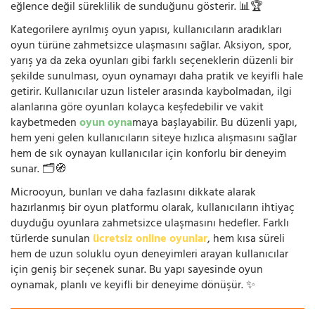
eğlence değil süreklilik de sunduğunu gösterir. 📊🏆
Kategorilere ayrılmış oyun yapısı, kullanıcıların aradıkları
oyun türüne zahmetsizce ulaşmasını sağlar. Aksiyon, spor,
yarış ya da zeka oyunları gibi farklı seçeneklerin düzenli bir
şekilde sunulması, oyun oynamayı daha pratik ve keyifli hale
getirir. Kullanıcılar uzun listeler arasında kaybolmadan, ilgi
alanlarına göre oyunları kolayca keşfedebilir ve vakit
kaybetmeden
oyun oyna
maya başlayabilir. Bu düzenli yapı,
hem yeni gelen kullanıcıların siteye hızlıca alışmasını sağlar
hem de sık oynayan kullanıcılar için konforlu bir deneyim
sunar. 🗂️🧭
Microoyun, bunları ve daha fazlasını dikkate alarak
hazırlanmış bir oyun platformu olarak, kullanıcıların ihtiyaç
duyduğu oyunlara zahmetsizce ulaşmasını hedefler. Farklı
türlerde sunulan
ücretsiz online oyunlar
, hem kısa süreli
hem de uzun soluklu oyun deneyimleri arayan kullanıcılar
için geniş bir seçenek sunar. Bu yapı sayesinde oyun
oynamak, planlı ve keyifli bir deneyime dönüşür. ✨