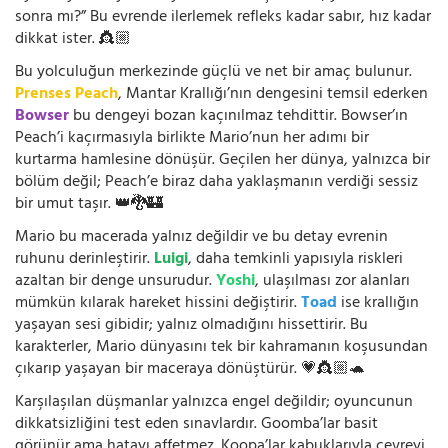
sonra mı?” Bu evrende ilerlemek refleks kadar sabır, hız kadar
dikkat ister. 👸🏼
Bu yolculuğun merkezinde güçlü ve net bir amaç bulunur.
Prenses Peach
, Mantar Krallığı’nın dengesini temsil ederken
Bowser
bu dengeyi bozan kaçınılmaz tehdittir. Bowser’ın
Peach’i kaçırmasıyla birlikte Mario’nun her adımı bir
kurtarma hamlesine dönüşür. Geçilen her dünya, yalnızca bir
bölüm değil; Peach’e biraz daha yaklaşmanın verdiği sessiz
bir umut taşır. 👑🐉🏰
Mario bu macerada yalnız değildir ve bu detay evrenin
ruhunu derinleştirir.
Luigi
, daha temkinli yapısıyla riskleri
azaltan bir denge unsurudur.
Yoshi
, ulaşılması zor alanları
mümkün kılarak hareket hissini değiştirir.
Toad
ise krallığın
yaşayan sesi gibidir; yalnız olmadığını hissettirir. Bu
karakterler, Mario dünyasını tek bir kahramanın koşusundan
çıkarıp yaşayan bir maceraya dönüştürür. 💗👸🏼🐢
Karşılaşılan düşmanlar yalnızca engel değildir; oyuncunun
dikkatsizliğini test eden sınavlardır. Goomba’lar basit
görünür ama hatayı affetmez. Koopa’lar kabuklarıyla çevreyi