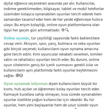
dijital eğlence seçenekleri arasında yer alır. Kullanıcılar,
indirme gerektirmeden; bilgisayar, tablet ve mobil telefonlar
üzerinden kolayca oynanabilen oyunları tercih ederek hem
zamandan tasarruf eder hem de her yerde eğlenceye hızlıca
ulaşır. Bu erişim kolaylığı, online oyun platformlarına olan
ilgiyi her geçen gün artırmaktadır. 🎯🔍
Online oyunlar
, tür çeşitliliği sayesinde farklı beklentilere
cevap verir. Aksiyon, spor, yarış, bulmaca ve zeka oyunları
gibi birçok seçenek; kullanıcıların oyun oynama amacına
göre tercih edilir. Kimi oyuncular rekabeti severken, kimileri
sakin ve rahatlatıcı oyunları tercih eder. Bu durum, online
oyun sitelerinin geniş bir içerik sunmasını gerekli kılar ve
kullanıcıların aynı platformda farklı oyunlar keşfetmesini
sağlar. 🧭🎲
Oyun oynamak istiyorum
diyen kullanıcıların büyük bir
kısmı, hızlı açılan ve öğrenmesi kolay oyunları tercih eder.
Karmaşık kurallara sahip olmayan, kısa sürede oynanabilen
oyunlar özellikle yoğun kullanıcılar için idealdir. Bu tür
oyunlar, hem yeni başlayanlar hem de uzun süredir oyun