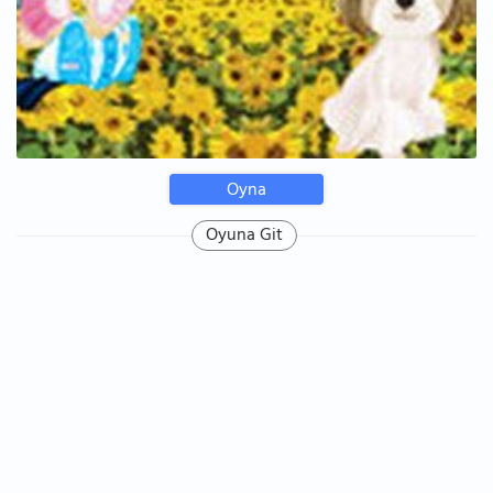
Oyna
Oyuna Git