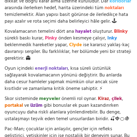
dikkat ve doğru karar alma üzerine kuruludur. Dar
koridorlar
arasında ilerlerken hedef, harita üzerindeki tüm
noktaları
temizlemektir. Alan yapısı basit görünse de ilerledikçe hata
payı azalır ve rota seçimi daha belirleyici hâle gelir. 🕹️
Kovalamacanın temelini dört ana
hayalet
oluşturur.
Blinky
sürekli baskı kurar,
Pinky
önden kesmeye çalışır,
Inky
beklenmedik hareketler yapar,
Clyde
ise kararsız yaklaş-kaç
davranışı sergiler. Bu farklılıklar, her bölümde yeni bir strateji
gerektirir. 👻
Oyun içindeki
enerji noktaları
, kısa süreli üstünlük
sağlayarak kovalamacanın yönünü değiştirir. Bu anlarda
daha cesur hamleler yapmak mümkün olur ancak süre
kısıtlıdır ve zamanlama kritik öneme sahiptir. ⚡
Skor sisteminde
meyveler
önemli rol oynar.
Kiraz
,
çilek
,
portakal
ve
üzüm
gibi bonuslar ek puan kazandırırken
oyuncuyu daha riskli alanlara yönlendirebilir. Bu denge,
ustalaşmayı teşvik eden temel unsurlardan biridir. 🍒🍓🍊🍇
Pac-Man; çocuklar için anlaşılır, gençler için refleks
geliştirici, yetişkinler için ise nostaljik bir deneyim sunar. Bu