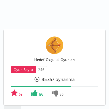
Hedef-Okçuluk Oyunları
Oyun Sayısı
246
45.357 oynanma
69
193
86