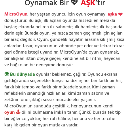
Oynamak Bir 💖
AŞK
’tır
MicroOyun
, her yaştan oyuncu için oyun oynamayı
aşka ❤️
dönüştürür. Bu aşk, ilk açılan oyunda hissedilen merakla
başlar; ekranda beliren ilk sahnede, ilk hamlede, ilk başarıda
derinleşir. Burada oyun, yalnızca zaman geçirmek için açılan
bir araç değildir. Oyun, gündelik hayatın arasına sıkışmış kısa
anlardan taşar, oyuncunun zihninde yer eder ve tekrar tekrar
geri dönme isteği uyandırır. MicroOyun’da oyun oynamak,
bir alışkanlıktan öteye geçer; kendine ait bir ritmi, heyecanı
ve bağı olan bir deneyime dönüşür.
🌍 Bu dünyada
oyunlar beklemez, çağırır. Oyuncu ekrana
geldiği anda seçenekler karşısına dizilir; her biri farklı bir his,
farklı bir tempo ve farklı bir mücadele sunar. Kimi zaman
reflekslerin sınandığı hızlı anlar, kimi zaman sabrın ve
zekânın öne çıktığı sessiz mücadeleler yaşanır.
MicroOyun’un sunduğu çeşitlilik, her oyuncunun kendi
oyun 🕹️
dilini bulmasına imkân tanır. Çünkü burada tek tip
bir eğlence yoktur; her ruh hâline, her ana ve her tercihe
karşılık gelen bir oyun mutlaka vardır.