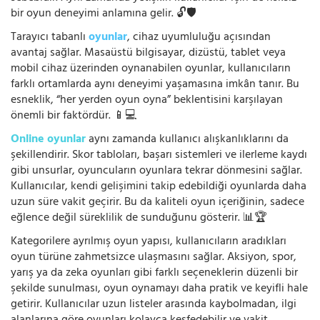
bir oyun deneyimi anlamına gelir. 🔓🛡️
Tarayıcı tabanlı
oyunlar
, cihaz uyumluluğu açısından
avantaj sağlar. Masaüstü bilgisayar, dizüstü, tablet veya
mobil cihaz üzerinden oynanabilen oyunlar, kullanıcıların
farklı ortamlarda aynı deneyimi yaşamasına imkân tanır. Bu
esneklik, “her yerden oyun oyna” beklentisini karşılayan
önemli bir faktördür. 📱💻
Online oyunlar
aynı zamanda kullanıcı alışkanlıklarını da
şekillendirir. Skor tabloları, başarı sistemleri ve ilerleme kaydı
gibi unsurlar, oyuncuların oyunlara tekrar dönmesini sağlar.
Kullanıcılar, kendi gelişimini takip edebildiği oyunlarda daha
uzun süre vakit geçirir. Bu da kaliteli oyun içeriğinin, sadece
eğlence değil süreklilik de sunduğunu gösterir. 📊🏆
Kategorilere ayrılmış oyun yapısı, kullanıcıların aradıkları
oyun türüne zahmetsizce ulaşmasını sağlar. Aksiyon, spor,
yarış ya da zeka oyunları gibi farklı seçeneklerin düzenli bir
şekilde sunulması, oyun oynamayı daha pratik ve keyifli hale
getirir. Kullanıcılar uzun listeler arasında kaybolmadan, ilgi