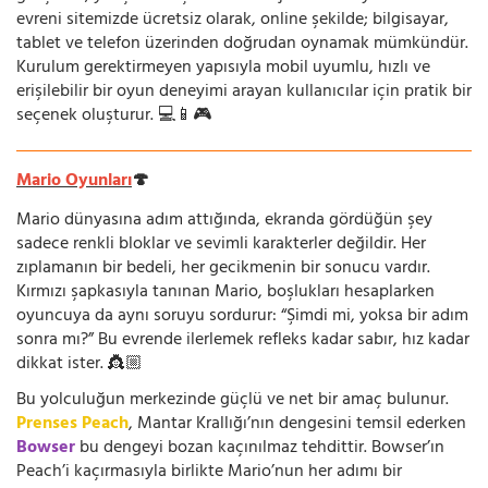
evreni sitemizde ücretsiz olarak, online şekilde; bilgisayar,
tablet ve telefon üzerinden doğrudan oynamak mümkündür.
Kurulum gerektirmeyen yapısıyla mobil uyumlu, hızlı ve
erişilebilir bir oyun deneyimi arayan kullanıcılar için pratik bir
seçenek oluşturur. 💻📱🎮
Mario Oyunları
🍄
Mario dünyasına adım attığında, ekranda gördüğün şey
sadece renkli bloklar ve sevimli karakterler değildir. Her
zıplamanın bir bedeli, her gecikmenin bir sonucu vardır.
Kırmızı şapkasıyla tanınan Mario, boşlukları hesaplarken
oyuncuya da aynı soruyu sordurur: “Şimdi mi, yoksa bir adım
sonra mı?” Bu evrende ilerlemek refleks kadar sabır, hız kadar
dikkat ister. 👸🏼
Bu yolculuğun merkezinde güçlü ve net bir amaç bulunur.
Prenses Peach
, Mantar Krallığı’nın dengesini temsil ederken
Bowser
bu dengeyi bozan kaçınılmaz tehdittir. Bowser’ın
Peach’i kaçırmasıyla birlikte Mario’nun her adımı bir