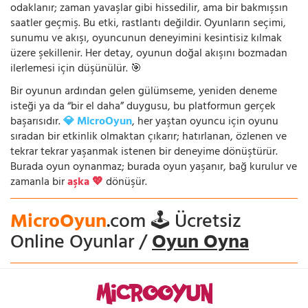
odaklanır; zaman yavaşlar gibi hissedilir, ama bir bakmışsın
saatler geçmiş. Bu etki, rastlantı değildir. Oyunların seçimi,
sunumu ve akışı, oyuncunun deneyimini kesintisiz kılmak
üzere şekillenir. Her detay, oyunun doğal akışını bozmadan
ilerlemesi için düşünülür. 🎯
Bir oyunun ardından gelen gülümseme, yeniden deneme
isteği ya da “bir el daha” duygusu, bu platformun gerçek
başarısıdır.
💎 MicroOyun
, her yaştan oyuncu için oyunu
sıradan bir etkinlik olmaktan çıkarır; hatırlanan, özlenen ve
tekrar tekrar yaşanmak istenen bir deneyime dönüştürür.
Burada oyun oynanmaz; burada oyun yaşanır, bağ kurulur ve
zamanla bir
aşka 💖
dönüşür.
MicroOyun
.com 🕹️ Ücretsiz
Online Oyunlar /
Oyun Oyna