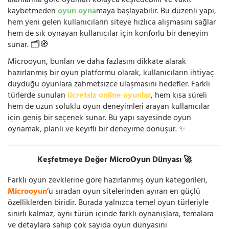
alanlarına göre oyunları kolayca keşfedebilir ve vakit
kaybetmeden
oyun oyna
maya başlayabilir. Bu düzenli yapı,
hem yeni gelen kullanıcıların siteye hızlıca alışmasını sağlar
hem de sık oynayan kullanıcılar için konforlu bir deneyim
sunar. 🗂️🧭
Microoyun, bunları ve daha fazlasını dikkate alarak
hazırlanmış bir oyun platformu olarak, kullanıcıların ihtiyaç
duyduğu oyunlara zahmetsizce ulaşmasını hedefler. Farklı
türlerde sunulan
ücretsiz online oyunlar
, hem kısa süreli
hem de uzun soluklu oyun deneyimleri arayan kullanıcılar
için geniş bir seçenek sunar. Bu yapı sayesinde oyun
oynamak, planlı ve keyifli bir deneyime dönüşür. ✨
Keşfetmeye Değer MicroOyun Dünyası 🚀
Farklı oyun zevklerine göre hazırlanmış oyun kategorileri,
Microoyun
’u sıradan oyun sitelerinden ayıran en güçlü
özelliklerden biridir. Burada yalnızca temel oyun türleriyle
sınırlı kalmaz, aynı türün içinde farklı oynanışlara, temalara
ve detaylara sahip çok sayıda oyun dünyasını