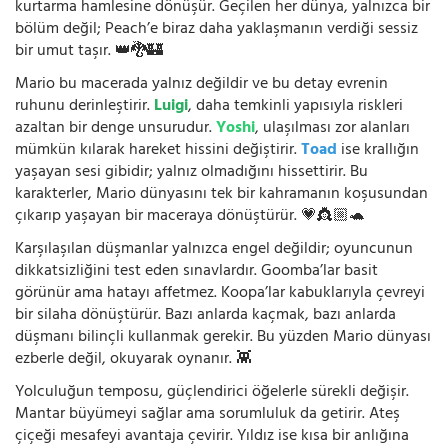
kurtarma hamlesine dönüşür. Geçilen her dünya, yalnızca bir
bölüm değil; Peach’e biraz daha yaklaşmanın verdiği sessiz
bir umut taşır. 👑🐉🏰
Mario bu macerada yalnız değildir ve bu detay evrenin
ruhunu derinleştirir.
Luigi
, daha temkinli yapısıyla riskleri
azaltan bir denge unsurudur.
Yoshi
, ulaşılması zor alanları
mümkün kılarak hareket hissini değiştirir.
Toad
ise krallığın
yaşayan sesi gibidir; yalnız olmadığını hissettirir. Bu
karakterler, Mario dünyasını tek bir kahramanın koşusundan
çıkarıp yaşayan bir maceraya dönüştürür. 💗👸🏼🐢
Karşılaşılan düşmanlar yalnızca engel değildir; oyuncunun
dikkatsizliğini test eden sınavlardır. Goomba’lar basit
görünür ama hatayı affetmez. Koopa’lar kabuklarıyla çevreyi
bir silaha dönüştürür. Bazı anlarda kaçmak, bazı anlarda
düşmanı bilinçli kullanmak gerekir. Bu yüzden Mario dünyası
ezberle değil, okuyarak oynanır. 👾
Yolculuğun temposu, güçlendirici öğelerle sürekli değişir.
Mantar büyümeyi sağlar ama sorumluluk da getirir. Ateş
çiçeği mesafeyi avantaja çevirir. Yıldız ise kısa bir anlığına