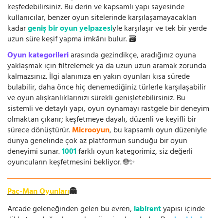
keşfedebilirsiniz. Bu derin ve kapsamlı yapı sayesinde
kullanıcılar, benzer oyun sitelerinde karşılaşamayacakları
kadar
geniş bir oyun yelpazesi
yle karşılaşır ve tek bir yerde
uzun süre keşif yapma imkânı bulur. 🗃️
Oyun kategorileri
arasında gezindikçe, aradığınız oyuna
yaklaşmak için filtrelemek ya da uzun uzun aramak zorunda
kalmazsınız. İlgi alanınıza en yakın oyunları kısa sürede
bulabilir, daha önce hiç denemediğiniz türlerle karşılaşabilir
ve oyun alışkanlıklarınızı sürekli genişletebilirsiniz. Bu
sistemli ve detaylı yapı, oyun oynamayı rastgele bir deneyim
olmaktan çıkarır; keşfetmeye dayalı, düzenli ve keyifli bir
sürece dönüştürür.
Microoyun
, bu kapsamlı oyun düzeniyle
dünya genelinde çok az platformun sunduğu bir oyun
deneyimi sunar.
1001
farklı oyun kategorimiz, siz değerli
oyuncuların keşfetmesini bekliyor. 🌐✨
Pac-Man Oyunları
👻
Arcade geleneğinden gelen bu evren,
labirent
yapısı içinde