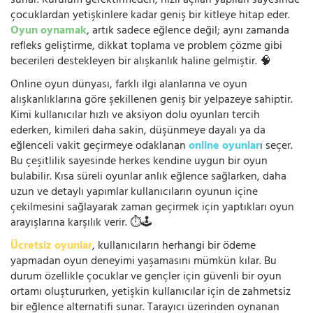
sunar. Kurulum gerektirmeden, hızlı açılan yapıları sayesinde
çocuklardan yetişkinlere kadar geniş bir kitleye hitap eder.
Oyun oynamak
, artık sadece eğlence değil; aynı zamanda
refleks geliştirme, dikkat toplama ve problem çözme gibi
becerileri destekleyen bir alışkanlık haline gelmiştir. 🧠
Online oyun dünyası, farklı ilgi alanlarına ve oyun
alışkanlıklarına göre şekillenen geniş bir yelpazeye sahiptir.
Kimi kullanıcılar hızlı ve aksiyon dolu oyunları tercih
ederken, kimileri daha sakin, düşünmeye dayalı ya da
eğlenceli vakit geçirmeye odaklanan
online oyunlar
ı seçer.
Bu çeşitlilik sayesinde herkes kendine uygun bir oyun
bulabilir. Kısa süreli oyunlar anlık eğlence sağlarken, daha
uzun ve detaylı yapımlar kullanıcıların oyunun içine
çekilmesini sağlayarak zaman geçirmek için yaptıkları oyun
arayışlarına karşılık verir. ⏱️🕹️
Ücretsiz oyunlar
, kullanıcıların herhangi bir ödeme
yapmadan oyun deneyimi yaşamasını mümkün kılar. Bu
durum özellikle çocuklar ve gençler için güvenli bir oyun
ortamı oluştururken, yetişkin kullanıcılar için de zahmetsiz
bir eğlence alternatifi sunar. Tarayıcı üzerinden oynanan