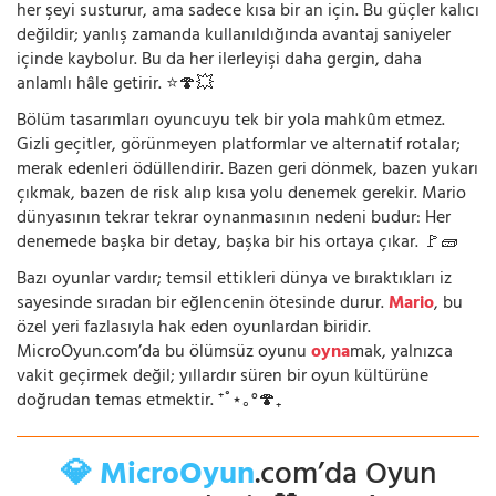
her şeyi susturur, ama sadece kısa bir an için. Bu güçler kalıcı
değildir; yanlış zamanda kullanıldığında avantaj saniyeler
içinde kaybolur. Bu da her ilerleyişi daha gergin, daha
anlamlı hâle getirir. ⭐🍄💥
Bölüm tasarımları oyuncuyu tek bir yola mahkûm etmez.
Gizli geçitler, görünmeyen platformlar ve alternatif rotalar;
merak edenleri ödüllendirir. Bazen geri dönmek, bazen yukarı
çıkmak, bazen de risk alıp kısa yolu denemek gerekir. Mario
dünyasının tekrar tekrar oynanmasının nedeni budur: Her
denemede başka bir detay, başka bir his ortaya çıkar. 🚩🧱
Bazı oyunlar vardır; temsil ettikleri dünya ve bıraktıkları iz
sayesinde sıradan bir eğlencenin ötesinde durur.
Mario
, bu
özel yeri fazlasıyla hak eden oyunlardan biridir.
MicroOyun.com’da bu ölümsüz oyunu
oyna
mak, yalnızca
vakit geçirmek değil; yıllardır süren bir oyun kültürüne
doğrudan temas etmektir. ⁺˚⋆｡°🍄₊
💎 MicroOyun
.com’da Oyun