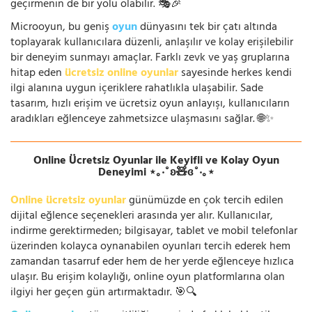
geçirmenin de bir yolu olabilir. 🎭🎉
Microoyun, bu geniş
oyun
dünyasını tek bir çatı altında
toplayarak kullanıcılara düzenli, anlaşılır ve kolay erişilebilir
bir deneyim sunmayı amaçlar. Farklı zevk ve yaş gruplarına
hitap eden
ücretsiz online oyunlar
sayesinde herkes kendi
ilgi alanına uygun içeriklere rahatlıkla ulaşabilir. Sade
tasarım, hızlı erişim ve ücretsiz oyun anlayışı, kullanıcıların
aradıkları eğlenceye zahmetsizce ulaşmasını sağlar. 🌐✨
Online Ücretsiz Oyunlar ile Keyifli ve Kolay Oyun
Deneyimi ⋆｡‧˚ʚ🧸ɞ˚‧｡⋆
Online ücretsiz oyunlar
günümüzde en çok tercih edilen
dijital eğlence seçenekleri arasında yer alır. Kullanıcılar,
indirme gerektirmeden; bilgisayar, tablet ve mobil telefonlar
üzerinden kolayca oynanabilen oyunları tercih ederek hem
zamandan tasarruf eder hem de her yerde eğlenceye hızlıca
ulaşır. Bu erişim kolaylığı, online oyun platformlarına olan
ilgiyi her geçen gün artırmaktadır. 🎯🔍