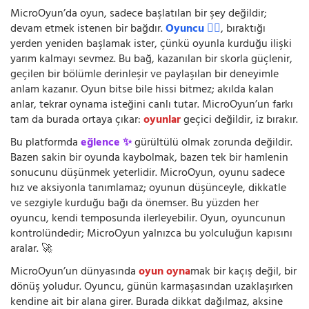
MicroOyun’da oyun, sadece başlatılan bir şey değildir;
devam etmek istenen bir bağdır.
Oyuncu 🧍‍♂️
, bıraktığı
yerden yeniden başlamak ister, çünkü oyunla kurduğu ilişki
yarım kalmayı sevmez. Bu bağ, kazanılan bir skorla güçlenir,
geçilen bir bölümle derinleşir ve paylaşılan bir deneyimle
anlam kazanır. Oyun bitse bile hissi bitmez; akılda kalan
anlar, tekrar oynama isteğini canlı tutar. MicroOyun’un farkı
tam da burada ortaya çıkar:
oyunlar
geçici değildir, iz bırakır.
Bu platformda
eğlence ✨
gürültülü olmak zorunda değildir.
Bazen sakin bir oyunda kaybolmak, bazen tek bir hamlenin
sonucunu düşünmek yeterlidir. MicroOyun, oyunu sadece
hız ve aksiyonla tanımlamaz; oyunun düşünceyle, dikkatle
ve sezgiyle kurduğu bağı da önemser. Bu yüzden her
oyuncu, kendi temposunda ilerleyebilir. Oyun, oyuncunun
kontrolündedir; MicroOyun yalnızca bu yolculuğun kapısını
aralar. 🚀
MicroOyun’un dünyasında
oyun oyna
mak bir kaçış değil, bir
dönüş yoludur. Oyuncu, günün karmaşasından uzaklaşırken
kendine ait bir alana girer. Burada dikkat dağılmaz, aksine