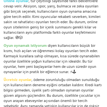
Online oyunlar
, tür çeşitliliği sayesinde farklı beklentilere
cevap verir. Aksiyon, spor, yarış, bulmaca ve zeka oyunları
gibi birçok seçenek; kullanıcıların oyun oynama amacına
göre tercih edilir. Kimi oyuncular rekabeti severken, kimileri
sakin ve rahatlatıcı oyunları tercih eder. Bu durum, online
oyun sitelerinin geniş bir içerik sunmasını gerekli kılar ve
kullanıcıların aynı platformda farklı oyunlar keşfetmesini
sağlar. 🧭🎲
Oyun oynamak istiyorum
diyen kullanıcıların büyük bir
kısmı, hızlı açılan ve öğrenmesi kolay oyunları tercih eder.
Karmaşık kurallara sahip olmayan, kısa sürede oynanabilen
oyunlar özellikle yoğun kullanıcılar için idealdir. Bu tür
oyunlar, hem yeni başlayanlar hem de uzun süredir oyun
oynayanlar için pratik bir eğlence sunar. ⚡🕹️
Ücretsiz oyunlar
, ödeme zorunluluğu olmadan sunulduğu
için kullanıcıların deneme eşiğini ortadan kaldırır. Kredi kartı
bilgisi girmeden, üyelik şartı olmadan oynanan oyunlar
güven algısını güçlendirir. Bu durum, özellikle çocuklar için
oyun arayan ebeveynler açısından önemli bir tercih
sebebidir. Aynı zamanda yetişkin kullanıcılar için de risksiz