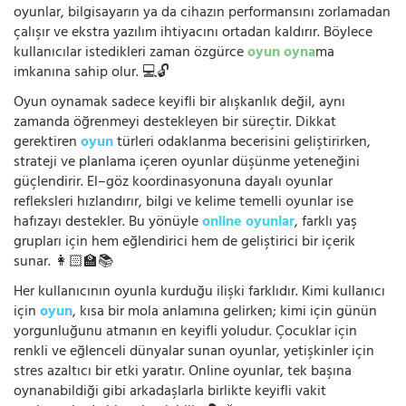
oyunlar, bilgisayarın ya da cihazın performansını zorlamadan
çalışır ve ekstra yazılım ihtiyacını ortadan kaldırır. Böylece
kullanıcılar istedikleri zaman özgürce
oyun oyna
ma
imkanına sahip olur. 💻🔓
Oyun oynamak sadece keyifli bir alışkanlık değil, aynı
zamanda öğrenmeyi destekleyen bir süreçtir. Dikkat
gerektiren
oyun
türleri odaklanma becerisini geliştirirken,
strateji ve planlama içeren oyunlar düşünme yeteneğini
güçlendirir. El–göz koordinasyonuna dayalı oyunlar
refleksleri hızlandırır, bilgi ve kelime temelli oyunlar ise
hafızayı destekler. Bu yönüyle
online oyunlar
, farklı yaş
grupları için hem eğlendirici hem de geliştirici bir içerik
sunar. 👩🏻‍🏫📚
Her kullanıcının oyunla kurduğu ilişki farklıdır. Kimi kullanıcı
için
oyun
, kısa bir mola anlamına gelirken; kimi için günün
yorgunluğunu atmanın en keyifli yoludur. Çocuklar için
renkli ve eğlenceli dünyalar sunan oyunlar, yetişkinler için
stres azaltıcı bir etki yaratır. Online oyunlar, tek başına
oynanabildiği gibi arkadaşlarla birlikte keyifli vakit