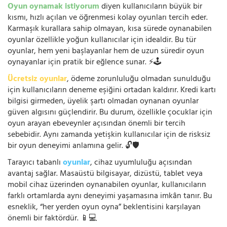
Oyun oynamak istiyorum
diyen kullanıcıların büyük bir
kısmı, hızlı açılan ve öğrenmesi kolay oyunları tercih eder.
Karmaşık kurallara sahip olmayan, kısa sürede oynanabilen
oyunlar özellikle yoğun kullanıcılar için idealdir. Bu tür
oyunlar, hem yeni başlayanlar hem de uzun süredir oyun
oynayanlar için pratik bir eğlence sunar. ⚡🕹️
Ücretsiz oyunlar
, ödeme zorunluluğu olmadan sunulduğu
için kullanıcıların deneme eşiğini ortadan kaldırır. Kredi kartı
bilgisi girmeden, üyelik şartı olmadan oynanan oyunlar
güven algısını güçlendirir. Bu durum, özellikle çocuklar için
oyun arayan ebeveynler açısından önemli bir tercih
sebebidir. Aynı zamanda yetişkin kullanıcılar için de risksiz
bir oyun deneyimi anlamına gelir. 🔓🛡️
Tarayıcı tabanlı
oyunlar
, cihaz uyumluluğu açısından
avantaj sağlar. Masaüstü bilgisayar, dizüstü, tablet veya
mobil cihaz üzerinden oynanabilen oyunlar, kullanıcıların
farklı ortamlarda aynı deneyimi yaşamasına imkân tanır. Bu
esneklik, “her yerden oyun oyna” beklentisini karşılayan
önemli bir faktördür. 📱💻