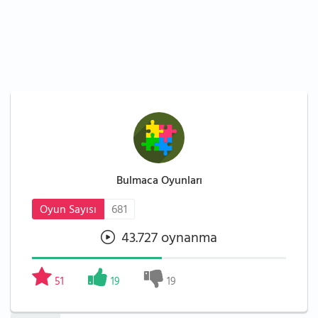
Bulmaca Oyunları
Oyun Sayısı
681
43.727 oynanma
51
19
19