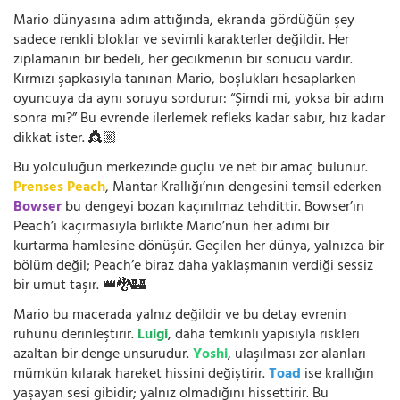
Mario dünyasına adım attığında, ekranda gördüğün şey
sadece renkli bloklar ve sevimli karakterler değildir. Her
zıplamanın bir bedeli, her gecikmenin bir sonucu vardır.
Kırmızı şapkasıyla tanınan Mario, boşlukları hesaplarken
oyuncuya da aynı soruyu sordurur: “Şimdi mi, yoksa bir adım
sonra mı?” Bu evrende ilerlemek refleks kadar sabır, hız kadar
dikkat ister. 👸🏼
Bu yolculuğun merkezinde güçlü ve net bir amaç bulunur.
Prenses Peach
, Mantar Krallığı’nın dengesini temsil ederken
Bowser
bu dengeyi bozan kaçınılmaz tehdittir. Bowser’ın
Peach’i kaçırmasıyla birlikte Mario’nun her adımı bir
kurtarma hamlesine dönüşür. Geçilen her dünya, yalnızca bir
bölüm değil; Peach’e biraz daha yaklaşmanın verdiği sessiz
bir umut taşır. 👑🐉🏰
Mario bu macerada yalnız değildir ve bu detay evrenin
ruhunu derinleştirir.
Luigi
, daha temkinli yapısıyla riskleri
azaltan bir denge unsurudur.
Yoshi
, ulaşılması zor alanları
mümkün kılarak hareket hissini değiştirir.
Toad
ise krallığın
yaşayan sesi gibidir; yalnız olmadığını hissettirir. Bu