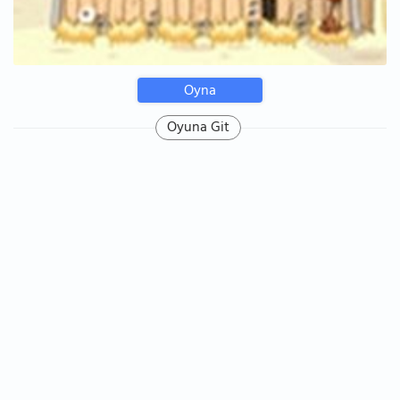
Oyna
Oyuna Git