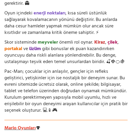
gerektirir. 👻
Oyun içindeki
enerji noktaları
, kısa süreli üstünlük
sağlayarak kovalamacanın yönünü değiştirir. Bu anlarda
daha cesur hamleler yapmak mümkün olur ancak süre
kısıtlıdır ve zamanlama kritik öneme sahiptir. ⚡
Skor sisteminde
meyveler
önemli rol oynar.
Kiraz
,
çilek
,
portakal
ve
üzüm
gibi bonuslar ek puan kazandırırken
oyuncuyu daha riskli alanlara yönlendirebilir. Bu denge,
ustalaşmayı teşvik eden temel unsurlardan biridir. 🍒🍓🍊🍇
Pac-Man; çocuklar için anlaşılır, gençler için refleks
geliştirici, yetişkinler için ise nostaljik bir deneyim sunar. Bu
evreni sitemizde ücretsiz olarak, online şekilde; bilgisayar,
tablet ve telefon üzerinden doğrudan oynamak mümkündür.
Kurulum gerektirmeyen yapısıyla mobil uyumlu, hızlı ve
erişilebilir bir oyun deneyimi arayan kullanıcılar için pratik bir
seçenek oluşturur. 💻📱🎮
Mario Oyunları
🍄