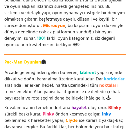
bulabilir, daha önce hiç denemediğiniz türlerle karşılaşabilir
ve oyun alışkanlıklarınızı sürekli genişletebilirsiniz. Bu
sistemli ve detaylı yapı, oyun oynamayı rastgele bir deneyim
olmaktan çıkarır; keşfetmeye dayalı, düzenli ve keyifli bir
sürece dönüştürür.
Microoyun
, bu kapsamlı oyun düzeniyle
dünya genelinde çok az platformun sunduğu bir oyun
deneyimi sunar.
1001
farklı oyun kategorimiz, siz değerli
oyuncuların keşfetmesini bekliyor. 🌐✨
Pac-Man Oyunları
👻
Arcade geleneğinden gelen bu evren,
labirent
yapısı içinde
dikkat ve doğru karar alma üzerine kuruludur. Dar
koridorlar
arasında ilerlerken hedef, harita üzerindeki tüm
noktaları
temizlemektir. Alan yapısı basit görünse de ilerledikçe hata
payı azalır ve rota seçimi daha belirleyici hâle gelir. 🕹️
Kovalamacanın temelini dört ana
hayalet
oluşturur.
Blinky
sürekli baskı kurar,
Pinky
önden kesmeye çalışır,
Inky
beklenmedik hareketler yapar,
Clyde
ise kararsız yaklaş-kaç
davranışı sergiler. Bu farklılıklar, her bölümde yeni bir strateji