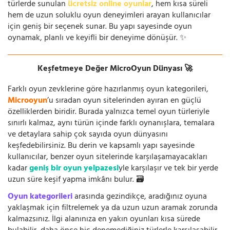
türlerde sunulan
ücretsiz online oyunlar
, hem kısa süreli
hem de uzun soluklu oyun deneyimleri arayan kullanıcılar
için geniş bir seçenek sunar. Bu yapı sayesinde oyun
oynamak, planlı ve keyifli bir deneyime dönüşür. ✨
Keşfetmeye Değer MicroOyun Dünyası 🚀
Farklı oyun zevklerine göre hazırlanmış oyun kategorileri,
Microoyun
’u sıradan oyun sitelerinden ayıran en güçlü
özelliklerden biridir. Burada yalnızca temel oyun türleriyle
sınırlı kalmaz, aynı türün içinde farklı oynanışlara, temalara
ve detaylara sahip çok sayıda oyun dünyasını
keşfedebilirsiniz. Bu derin ve kapsamlı yapı sayesinde
kullanıcılar, benzer oyun sitelerinde karşılaşamayacakları
kadar
geniş bir oyun yelpazesi
yle karşılaşır ve tek bir yerde
uzun süre keşif yapma imkânı bulur. 🗃️
Oyun kategorileri
arasında gezindikçe, aradığınız oyuna
yaklaşmak için filtrelemek ya da uzun uzun aramak zorunda
kalmazsınız. İlgi alanınıza en yakın oyunları kısa sürede