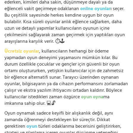
ederken, kimileri daha sakin, düşünmeye dayalı ya da
eğlenceli vakit geçirmeye odaklanan
online oyunlar
ı seçer.
Bu çeşitlilik sayesinde herkes kendine uygun bir oyun
bulabilir. Kısa süreli oyunlar anlık eğlence sağlarken, daha
uzun ve detaylı yapımlar kullanıcıların oyunun içine
çekilmesini sağlayarak zaman geçirmek için yaptıkları oyun
arayışlarına karşılık verir. ⏱️🕹️
Ücretsiz oyunlar
, kullanıcıların herhangi bir ödeme
yapmadan oyun deneyimi yaşamasını mümkün kılar. Bu
durum özellikle çocuklar ve gençler için güvenli bir oyun
ortamı oluştururken, yetişkin kullanıcılar için de zahmetsiz
bir eğlence alternatifi sunar. Tarayıcı üzerinden oynanan
oyunlar, bilgisayarın ya da cihazın performansını zorlamadan
çalışır ve ekstra yazılım ihtiyacını ortadan kaldırır. Böylece
kullanıcılar istedikleri zaman özgürce
oyun oyna
ma
imkanına sahip olur. 💻🔓
Oyun oynamak sadece keyifli bir alışkanlık değil, aynı
zamanda öğrenmeyi destekleyen bir süreçtir. Dikkat
gerektiren
oyun
türleri odaklanma becerisini geliştirirken,