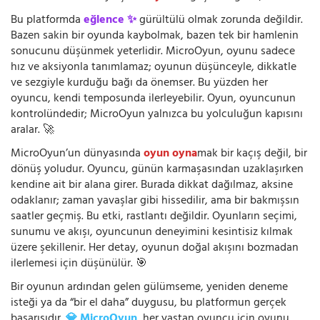
Bu platformda
eğlence ✨
gürültülü olmak zorunda değildir.
Bazen sakin bir oyunda kaybolmak, bazen tek bir hamlenin
sonucunu düşünmek yeterlidir. MicroOyun, oyunu sadece
hız ve aksiyonla tanımlamaz; oyunun düşünceyle, dikkatle
ve sezgiyle kurduğu bağı da önemser. Bu yüzden her
oyuncu, kendi temposunda ilerleyebilir. Oyun, oyuncunun
kontrolündedir; MicroOyun yalnızca bu yolculuğun kapısını
aralar. 🚀
MicroOyun’un dünyasında
oyun oyna
mak bir kaçış değil, bir
dönüş yoludur. Oyuncu, günün karmaşasından uzaklaşırken
kendine ait bir alana girer. Burada dikkat dağılmaz, aksine
odaklanır; zaman yavaşlar gibi hissedilir, ama bir bakmışsın
saatler geçmiş. Bu etki, rastlantı değildir. Oyunların seçimi,
sunumu ve akışı, oyuncunun deneyimini kesintisiz kılmak
üzere şekillenir. Her detay, oyunun doğal akışını bozmadan
ilerlemesi için düşünülür. 🎯
Bir oyunun ardından gelen gülümseme, yeniden deneme
isteği ya da “bir el daha” duygusu, bu platformun gerçek
başarısıdır.
💎 MicroOyun
, her yaştan oyuncu için oyunu