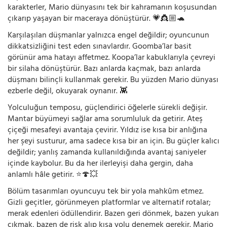
karakterler, Mario dünyasını tek bir kahramanın koşusundan
çıkarıp yaşayan bir maceraya dönüştürür. 💗👸🏼🐢
Karşılaşılan düşmanlar yalnızca engel değildir; oyuncunun
dikkatsizliğini test eden sınavlardır. Goomba’lar basit
görünür ama hatayı affetmez. Koopa’lar kabuklarıyla çevreyi
bir silaha dönüştürür. Bazı anlarda kaçmak, bazı anlarda
düşmanı bilinçli kullanmak gerekir. Bu yüzden Mario dünyası
ezberle değil, okuyarak oynanır. 👾
Yolculuğun temposu, güçlendirici öğelerle sürekli değişir.
Mantar büyümeyi sağlar ama sorumluluk da getirir. Ateş
çiçeği mesafeyi avantaja çevirir. Yıldız ise kısa bir anlığına
her şeyi susturur, ama sadece kısa bir an için. Bu güçler kalıcı
değildir; yanlış zamanda kullanıldığında avantaj saniyeler
içinde kaybolur. Bu da her ilerleyişi daha gergin, daha
anlamlı hâle getirir. ⭐🍄💥
Bölüm tasarımları oyuncuyu tek bir yola mahkûm etmez.
Gizli geçitler, görünmeyen platformlar ve alternatif rotalar;
merak edenleri ödüllendirir. Bazen geri dönmek, bazen yukarı
çıkmak, bazen de risk alıp kısa yolu denemek gerekir. Mario