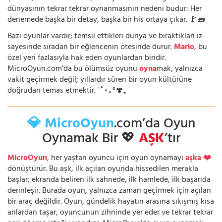
dünyasının tekrar tekrar oynanmasının nedeni budur: Her
denemede başka bir detay, başka bir his ortaya çıkar. 🚩🧱
Bazı oyunlar vardır; temsil ettikleri dünya ve bıraktıkları iz
sayesinde sıradan bir eğlencenin ötesinde durur.
Mario
, bu
özel yeri fazlasıyla hak eden oyunlardan biridir.
MicroOyun.com’da bu ölümsüz oyunu
oyna
mak, yalnızca
vakit geçirmek değil; yıllardır süren bir oyun kültürüne
doğrudan temas etmektir. ⁺˚⋆｡°🍄₊
💎 MicroOyun
.com’da Oyun
Oynamak Bir 💖
AŞK
’tır
MicroOyun
, her yaştan oyuncu için oyun oynamayı
aşka ❤️
dönüştürür. Bu aşk, ilk açılan oyunda hissedilen merakla
başlar; ekranda beliren ilk sahnede, ilk hamlede, ilk başarıda
derinleşir. Burada oyun, yalnızca zaman geçirmek için açılan
bir araç değildir. Oyun, gündelik hayatın arasına sıkışmış kısa
anlardan taşar, oyuncunun zihninde yer eder ve tekrar tekrar