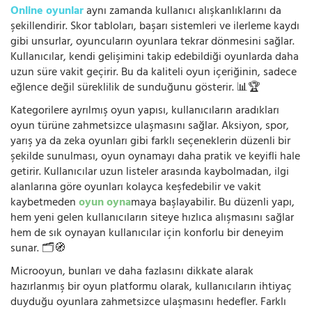
Online oyunlar
aynı zamanda kullanıcı alışkanlıklarını da
şekillendirir. Skor tabloları, başarı sistemleri ve ilerleme kaydı
gibi unsurlar, oyuncuların oyunlara tekrar dönmesini sağlar.
Kullanıcılar, kendi gelişimini takip edebildiği oyunlarda daha
uzun süre vakit geçirir. Bu da kaliteli oyun içeriğinin, sadece
eğlence değil süreklilik de sunduğunu gösterir. 📊🏆
Kategorilere ayrılmış oyun yapısı, kullanıcıların aradıkları
oyun türüne zahmetsizce ulaşmasını sağlar. Aksiyon, spor,
yarış ya da zeka oyunları gibi farklı seçeneklerin düzenli bir
şekilde sunulması, oyun oynamayı daha pratik ve keyifli hale
getirir. Kullanıcılar uzun listeler arasında kaybolmadan, ilgi
alanlarına göre oyunları kolayca keşfedebilir ve vakit
kaybetmeden
oyun oyna
maya başlayabilir. Bu düzenli yapı,
hem yeni gelen kullanıcıların siteye hızlıca alışmasını sağlar
hem de sık oynayan kullanıcılar için konforlu bir deneyim
sunar. 🗂️🧭
Microoyun, bunları ve daha fazlasını dikkate alarak
hazırlanmış bir oyun platformu olarak, kullanıcıların ihtiyaç
duyduğu oyunlara zahmetsizce ulaşmasını hedefler. Farklı