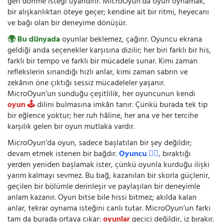
geri dönme isteği uyandırır. MicroOyun’da oyun oynamak,
bir alışkanlıktan öteye geçer; kendine ait bir ritmi, heyecanı
ve bağı olan bir deneyime dönüşür.
🌍 Bu dünyada
oyunlar beklemez, çağırır. Oyuncu ekrana
geldiği anda seçenekler karşısına dizilir; her biri farklı bir his,
farklı bir tempo ve farklı bir mücadele sunar. Kimi zaman
reflekslerin sınandığı hızlı anlar, kimi zaman sabrın ve
zekânın öne çıktığı sessiz mücadeleler yaşanır.
MicroOyun’un sunduğu çeşitlilik, her oyuncunun kendi
oyun 🕹️
dilini bulmasına imkân tanır. Çünkü burada tek tip
bir eğlence yoktur; her ruh hâline, her ana ve her tercihe
karşılık gelen bir oyun mutlaka vardır.
MicroOyun’da oyun, sadece başlatılan bir şey değildir;
devam etmek istenen bir bağdır.
Oyuncu 🧍‍♂️
, bıraktığı
yerden yeniden başlamak ister, çünkü oyunla kurduğu ilişki
yarım kalmayı sevmez. Bu bağ, kazanılan bir skorla güçlenir,
geçilen bir bölümle derinleşir ve paylaşılan bir deneyimle
anlam kazanır. Oyun bitse bile hissi bitmez; akılda kalan
anlar, tekrar oynama isteğini canlı tutar. MicroOyun’un farkı
tam da burada ortaya çıkar:
oyunlar
geçici değildir, iz bırakır.