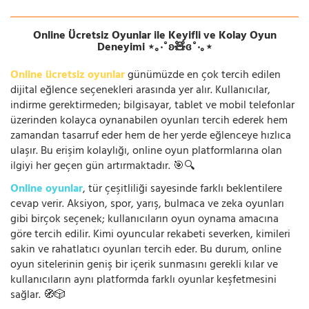
Online Ücretsiz Oyunlar ile Keyifli ve Kolay Oyun
Deneyimi ⋆｡‧˚ʚ🧸ɞ˚‧｡⋆
Online ücretsiz oyunlar
günümüzde en çok tercih edilen
dijital eğlence seçenekleri arasında yer alır. Kullanıcılar,
indirme gerektirmeden; bilgisayar, tablet ve mobil telefonlar
üzerinden kolayca oynanabilen oyunları tercih ederek hem
zamandan tasarruf eder hem de her yerde eğlenceye hızlıca
ulaşır. Bu erişim kolaylığı, online oyun platformlarına olan
ilgiyi her geçen gün artırmaktadır. 🎯🔍
Online oyunlar
, tür çeşitliliği sayesinde farklı beklentilere
cevap verir. Aksiyon, spor, yarış, bulmaca ve zeka oyunları
gibi birçok seçenek; kullanıcıların oyun oynama amacına
göre tercih edilir. Kimi oyuncular rekabeti severken, kimileri
sakin ve rahatlatıcı oyunları tercih eder. Bu durum, online
oyun sitelerinin geniş bir içerik sunmasını gerekli kılar ve
kullanıcıların aynı platformda farklı oyunlar keşfetmesini
sağlar. 🧭🎲