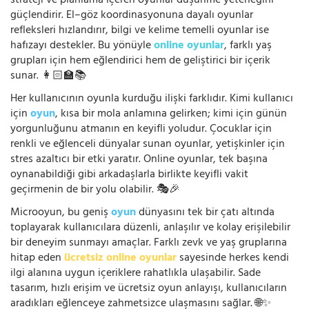
strateji ve planlama içeren oyunlar düşünme yeteneğini
güçlendirir. El–göz koordinasyonuna dayalı oyunlar
refleksleri hızlandırır, bilgi ve kelime temelli oyunlar ise
hafızayı destekler. Bu yönüyle
online oyunlar
, farklı yaş
grupları için hem eğlendirici hem de geliştirici bir içerik
sunar. 👩🏻‍🏫📚
Her kullanıcının oyunla kurduğu ilişki farklıdır. Kimi kullanıcı
için
oyun
, kısa bir mola anlamına gelirken; kimi için günün
yorgunluğunu atmanın en keyifli yoludur. Çocuklar için
renkli ve eğlenceli dünyalar sunan oyunlar, yetişkinler için
stres azaltıcı bir etki yaratır. Online oyunlar, tek başına
oynanabildiği gibi arkadaşlarla birlikte keyifli vakit
geçirmenin de bir yolu olabilir. 🎭🎉
Microoyun, bu geniş
oyun
dünyasını tek bir çatı altında
toplayarak kullanıcılara düzenli, anlaşılır ve kolay erişilebilir
bir deneyim sunmayı amaçlar. Farklı zevk ve yaş gruplarına
hitap eden
ücretsiz online oyunlar
sayesinde herkes kendi
ilgi alanına uygun içeriklere rahatlıkla ulaşabilir. Sade
tasarım, hızlı erişim ve ücretsiz oyun anlayışı, kullanıcıların
aradıkları eğlenceye zahmetsizce ulaşmasını sağlar. 🌐✨