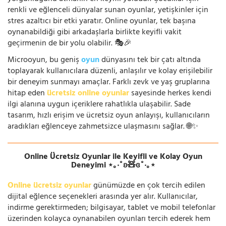
renkli ve eğlenceli dünyalar sunan oyunlar, yetişkinler için
stres azaltıcı bir etki yaratır. Online oyunlar, tek başına
oynanabildiği gibi arkadaşlarla birlikte keyifli vakit
geçirmenin de bir yolu olabilir. 🎭🎉
Microoyun, bu geniş
oyun
dünyasını tek bir çatı altında
toplayarak kullanıcılara düzenli, anlaşılır ve kolay erişilebilir
bir deneyim sunmayı amaçlar. Farklı zevk ve yaş gruplarına
hitap eden
ücretsiz online oyunlar
sayesinde herkes kendi
ilgi alanına uygun içeriklere rahatlıkla ulaşabilir. Sade
tasarım, hızlı erişim ve ücretsiz oyun anlayışı, kullanıcıların
aradıkları eğlenceye zahmetsizce ulaşmasını sağlar. 🌐✨
Online Ücretsiz Oyunlar ile Keyifli ve Kolay Oyun
Deneyimi ⋆｡‧˚ʚ🧸ɞ˚‧｡⋆
Online ücretsiz oyunlar
günümüzde en çok tercih edilen
dijital eğlence seçenekleri arasında yer alır. Kullanıcılar,
indirme gerektirmeden; bilgisayar, tablet ve mobil telefonlar
üzerinden kolayca oynanabilen oyunları tercih ederek hem