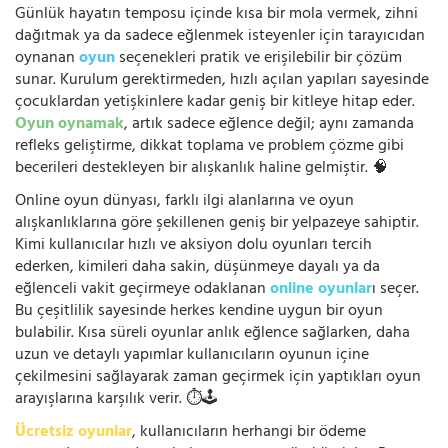
Günlük hayatın temposu içinde kısa bir mola vermek, zihni
dağıtmak ya da sadece eğlenmek isteyenler için tarayıcıdan
oynanan
oyun
seçenekleri pratik ve erişilebilir bir çözüm
sunar. Kurulum gerektirmeden, hızlı açılan yapıları sayesinde
çocuklardan yetişkinlere kadar geniş bir kitleye hitap eder.
Oyun oynamak
, artık sadece eğlence değil; aynı zamanda
refleks geliştirme, dikkat toplama ve problem çözme gibi
becerileri destekleyen bir alışkanlık haline gelmiştir. 🧠
Online oyun dünyası, farklı ilgi alanlarına ve oyun
alışkanlıklarına göre şekillenen geniş bir yelpazeye sahiptir.
Kimi kullanıcılar hızlı ve aksiyon dolu oyunları tercih
ederken, kimileri daha sakin, düşünmeye dayalı ya da
eğlenceli vakit geçirmeye odaklanan
online oyunlar
ı seçer.
Bu çeşitlilik sayesinde herkes kendine uygun bir oyun
bulabilir. Kısa süreli oyunlar anlık eğlence sağlarken, daha
uzun ve detaylı yapımlar kullanıcıların oyunun içine
çekilmesini sağlayarak zaman geçirmek için yaptıkları oyun
arayışlarına karşılık verir. ⏱️🕹️
Ücretsiz oyunlar
, kullanıcıların herhangi bir ödeme