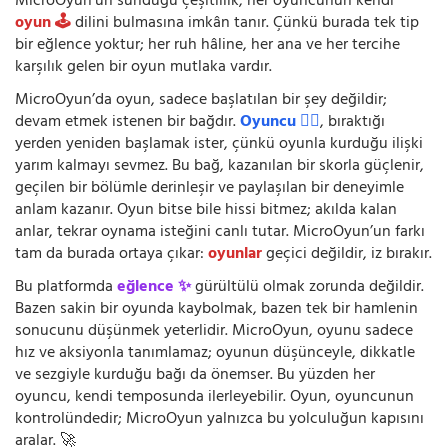
MicroOyun’un sunduğu çeşitlilik, her oyuncunun kendi
oyun 🕹️
dilini bulmasına imkân tanır. Çünkü burada tek tip
bir eğlence yoktur; her ruh hâline, her ana ve her tercihe
karşılık gelen bir oyun mutlaka vardır.
MicroOyun’da oyun, sadece başlatılan bir şey değildir;
devam etmek istenen bir bağdır.
Oyuncu 🧍‍♂️
, bıraktığı
yerden yeniden başlamak ister, çünkü oyunla kurduğu ilişki
yarım kalmayı sevmez. Bu bağ, kazanılan bir skorla güçlenir,
geçilen bir bölümle derinleşir ve paylaşılan bir deneyimle
anlam kazanır. Oyun bitse bile hissi bitmez; akılda kalan
anlar, tekrar oynama isteğini canlı tutar. MicroOyun’un farkı
tam da burada ortaya çıkar:
oyunlar
geçici değildir, iz bırakır.
Bu platformda
eğlence ✨
gürültülü olmak zorunda değildir.
Bazen sakin bir oyunda kaybolmak, bazen tek bir hamlenin
sonucunu düşünmek yeterlidir. MicroOyun, oyunu sadece
hız ve aksiyonla tanımlamaz; oyunun düşünceyle, dikkatle
ve sezgiyle kurduğu bağı da önemser. Bu yüzden her
oyuncu, kendi temposunda ilerleyebilir. Oyun, oyuncunun
kontrolündedir; MicroOyun yalnızca bu yolculuğun kapısını
aralar. 🚀