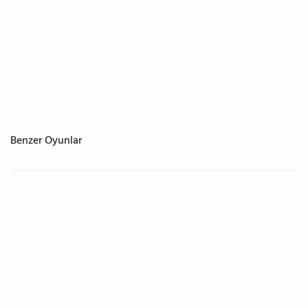
Benzer Oyunlar