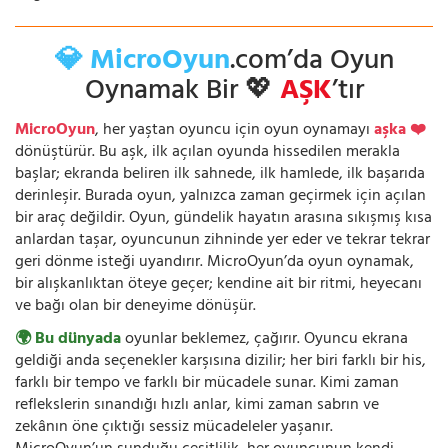
💎 MicroOyun
.com’da Oyun
Oynamak Bir 💖
AŞK
’tır
MicroOyun
, her yaştan oyuncu için oyun oynamayı
aşka ❤️
dönüştürür. Bu aşk, ilk açılan oyunda hissedilen merakla
başlar; ekranda beliren ilk sahnede, ilk hamlede, ilk başarıda
derinleşir. Burada oyun, yalnızca zaman geçirmek için açılan
bir araç değildir. Oyun, gündelik hayatın arasına sıkışmış kısa
anlardan taşar, oyuncunun zihninde yer eder ve tekrar tekrar
geri dönme isteği uyandırır. MicroOyun’da oyun oynamak,
bir alışkanlıktan öteye geçer; kendine ait bir ritmi, heyecanı
ve bağı olan bir deneyime dönüşür.
🌍 Bu dünyada
oyunlar beklemez, çağırır. Oyuncu ekrana
geldiği anda seçenekler karşısına dizilir; her biri farklı bir his,
farklı bir tempo ve farklı bir mücadele sunar. Kimi zaman
reflekslerin sınandığı hızlı anlar, kimi zaman sabrın ve
zekânın öne çıktığı sessiz mücadeleler yaşanır.