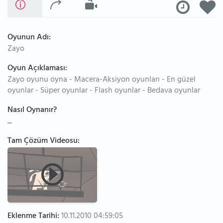
Oyunun Adı:
Zayo
Oyun Açıklaması:
Zayo oyunu oyna - Macera-Aksiyon oyunları - En güzel
oyunlar - Süper oyunlar - Flash oyunlar - Bedava oyunlar
Nasıl Oynanır?
...
Tam Çözüm Videosu:
Eklenme Tarihi:
10.11.2010 04:59:05