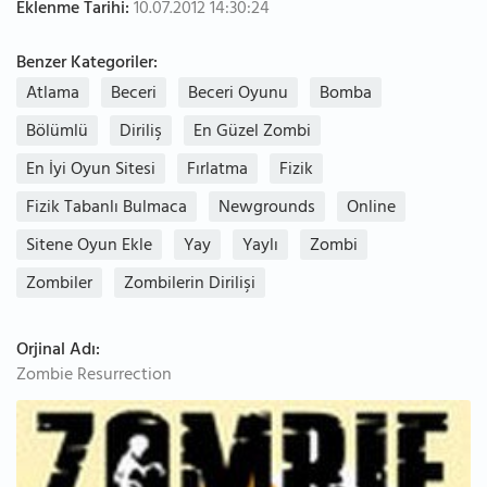
Eklenme Tarihi:
10.07.2012 14:30:24
Benzer Kategoriler:
Atlama
Beceri
Beceri Oyunu
Bomba
Bölümlü
Diriliş
En Güzel Zombi
En İyi Oyun Sitesi
Fırlatma
Fizik
Fizik Tabanlı Bulmaca
Newgrounds
Online
Sitene Oyun Ekle
Yay
Yaylı
Zombi
Zombiler
Zombilerin Dirilişi
Orjinal Adı:
Zombie Resurrection