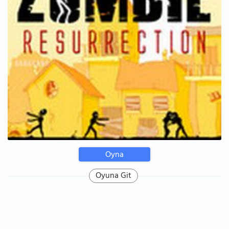
Oyna
Oyuna Git