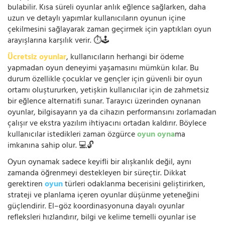
bulabilir. Kısa süreli oyunlar anlık eğlence sağlarken, daha
uzun ve detaylı yapımlar kullanıcıların oyunun içine
çekilmesini sağlayarak zaman geçirmek için yaptıkları oyun
arayışlarına karşılık verir. ⏱️🕹️
Ücretsiz oyunlar
, kullanıcıların herhangi bir ödeme
yapmadan oyun deneyimi yaşamasını mümkün kılar. Bu
durum özellikle çocuklar ve gençler için güvenli bir oyun
ortamı oluştururken, yetişkin kullanıcılar için de zahmetsiz
bir eğlence alternatifi sunar. Tarayıcı üzerinden oynanan
oyunlar, bilgisayarın ya da cihazın performansını zorlamadan
çalışır ve ekstra yazılım ihtiyacını ortadan kaldırır. Böylece
kullanıcılar istedikleri zaman özgürce
oyun oyna
ma
imkanına sahip olur. 💻🔓
Oyun oynamak sadece keyifli bir alışkanlık değil, aynı
zamanda öğrenmeyi destekleyen bir süreçtir. Dikkat
gerektiren
oyun
türleri odaklanma becerisini geliştirirken,
strateji ve planlama içeren oyunlar düşünme yeteneğini
güçlendirir. El–göz koordinasyonuna dayalı oyunlar
refleksleri hızlandırır, bilgi ve kelime temelli oyunlar ise