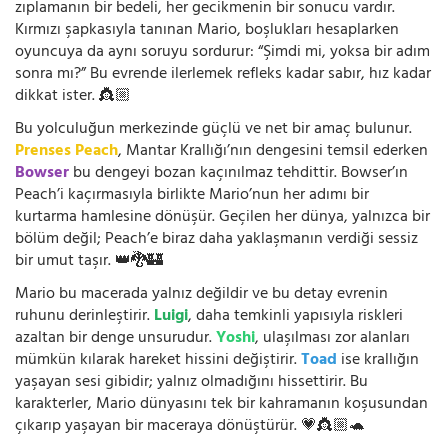
zıplamanın bir bedeli, her gecikmenin bir sonucu vardır.
Kırmızı şapkasıyla tanınan Mario, boşlukları hesaplarken
oyuncuya da aynı soruyu sordurur: “Şimdi mi, yoksa bir adım
sonra mı?” Bu evrende ilerlemek refleks kadar sabır, hız kadar
dikkat ister. 👸🏼
Bu yolculuğun merkezinde güçlü ve net bir amaç bulunur.
Prenses Peach
, Mantar Krallığı’nın dengesini temsil ederken
Bowser
bu dengeyi bozan kaçınılmaz tehdittir. Bowser’ın
Peach’i kaçırmasıyla birlikte Mario’nun her adımı bir
kurtarma hamlesine dönüşür. Geçilen her dünya, yalnızca bir
bölüm değil; Peach’e biraz daha yaklaşmanın verdiği sessiz
bir umut taşır. 👑🐉🏰
Mario bu macerada yalnız değildir ve bu detay evrenin
ruhunu derinleştirir.
Luigi
, daha temkinli yapısıyla riskleri
azaltan bir denge unsurudur.
Yoshi
, ulaşılması zor alanları
mümkün kılarak hareket hissini değiştirir.
Toad
ise krallığın
yaşayan sesi gibidir; yalnız olmadığını hissettirir. Bu
karakterler, Mario dünyasını tek bir kahramanın koşusundan
çıkarıp yaşayan bir maceraya dönüştürür. 💗👸🏼🐢