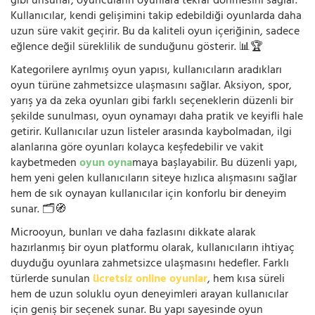
gibi unsurlar, oyuncuların oyunlara tekrar dönmesini sağlar.
Kullanıcılar, kendi gelişimini takip edebildiği oyunlarda daha
uzun süre vakit geçirir. Bu da kaliteli oyun içeriğinin, sadece
eğlence değil süreklilik de sunduğunu gösterir. 📊🏆
Kategorilere ayrılmış oyun yapısı, kullanıcıların aradıkları
oyun türüne zahmetsizce ulaşmasını sağlar. Aksiyon, spor,
yarış ya da zeka oyunları gibi farklı seçeneklerin düzenli bir
şekilde sunulması, oyun oynamayı daha pratik ve keyifli hale
getirir. Kullanıcılar uzun listeler arasında kaybolmadan, ilgi
alanlarına göre oyunları kolayca keşfedebilir ve vakit
kaybetmeden
oyun oyna
maya başlayabilir. Bu düzenli yapı,
hem yeni gelen kullanıcıların siteye hızlıca alışmasını sağlar
hem de sık oynayan kullanıcılar için konforlu bir deneyim
sunar. 🗂️🧭
Microoyun, bunları ve daha fazlasını dikkate alarak
hazırlanmış bir oyun platformu olarak, kullanıcıların ihtiyaç
duyduğu oyunlara zahmetsizce ulaşmasını hedefler. Farklı
türlerde sunulan
ücretsiz online oyunlar
, hem kısa süreli
hem de uzun soluklu oyun deneyimleri arayan kullanıcılar
için geniş bir seçenek sunar. Bu yapı sayesinde oyun