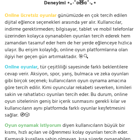
Deneyimi ⋆｡‧˚ʚ🧸ɞ˚‧｡⋆
Online ücretsiz oyunlar
günümüzde en çok tercih edilen
dijital eğlence seçenekleri arasında yer alır. Kullanıcılar,
indirme gerektirmeden; bilgisayar, tablet ve mobil telefonlar
üzerinden kolayca oynanabilen oyunları tercih ederek hem
zamandan tasarruf eder hem de her yerde eğlenceye hızlıca
ulaşır. Bu erişim kolaylığı, online oyun platformlarına olan
ilgiyi her geçen gün artırmaktadır. 🎯🔍
Online oyunlar
, tür çeşitliliği sayesinde farklı beklentilere
cevap verir. Aksiyon, spor, yarış, bulmaca ve zeka oyunları
gibi birçok seçenek; kullanıcıların oyun oynama amacına
göre tercih edilir. Kimi oyuncular rekabeti severken, kimileri
sakin ve rahatlatıcı oyunları tercih eder. Bu durum, online
oyun sitelerinin geniş bir içerik sunmasını gerekli kılar ve
kullanıcıların aynı platformda farklı oyunlar keşfetmesini
sağlar. 🧭🎲
Oyun oynamak istiyorum
diyen kullanıcıların büyük bir
kısmı, hızlı açılan ve öğrenmesi kolay oyunları tercih eder.
Karmaşık kurallara sahip olmayan, kısa sürede oynanabilen