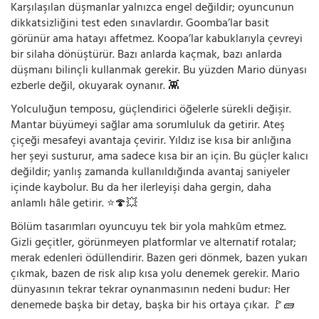
Karşılaşılan düşmanlar yalnızca engel değildir; oyuncunun
dikkatsizliğini test eden sınavlardır. Goomba’lar basit
görünür ama hatayı affetmez. Koopa’lar kabuklarıyla çevreyi
bir silaha dönüştürür. Bazı anlarda kaçmak, bazı anlarda
düşmanı bilinçli kullanmak gerekir. Bu yüzden Mario dünyası
ezberle değil, okuyarak oynanır. 👾
Yolculuğun temposu, güçlendirici öğelerle sürekli değişir.
Mantar büyümeyi sağlar ama sorumluluk da getirir. Ateş
çiçeği mesafeyi avantaja çevirir. Yıldız ise kısa bir anlığına
her şeyi susturur, ama sadece kısa bir an için. Bu güçler kalıcı
değildir; yanlış zamanda kullanıldığında avantaj saniyeler
içinde kaybolur. Bu da her ilerleyişi daha gergin, daha
anlamlı hâle getirir. ⭐🍄💥
Bölüm tasarımları oyuncuyu tek bir yola mahkûm etmez.
Gizli geçitler, görünmeyen platformlar ve alternatif rotalar;
merak edenleri ödüllendirir. Bazen geri dönmek, bazen yukarı
çıkmak, bazen de risk alıp kısa yolu denemek gerekir. Mario
dünyasının tekrar tekrar oynanmasının nedeni budur: Her
denemede başka bir detay, başka bir his ortaya çıkar. 🚩🧱