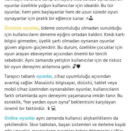
oyunlar özellikle yoğun kullanıcılar için idealdir. Bu tür
oyunlar, hem yeni başlayanlar hem de uzun süredir oyun
oynayanlar için pratik bir eğlence sunar. ⚡🕹️
Ücretsiz oyunlar
, ödeme zorunluluğu olmadan sunulduğu
için kullanıcıların deneme eşiğini ortadan kaldırır. Kredi kartı
bilgisi girmeden, üyelik şartı olmadan oynanan oyunlar
güven algısını güçlendirir. Bu durum, özellikle çocuklar için
oyun arayan ebeveynler açısından önemli bir tercih
sebebidir. Aynı zamanda yetişkin kullanıcılar için de risksiz
bir oyun deneyimi anlamına gelir. 🔓🛡️
Tarayıcı tabanlı
oyunlar
, cihaz uyumluluğu açısından
avantaj sağlar. Masaüstü bilgisayar, dizüstü, tablet veya
mobil cihaz üzerinden oynanabilen oyunlar, kullanıcıların
farklı ortamlarda aynı deneyimi yaşamasına imkân tanır. Bu
esneklik, “her yerden oyun oyna” beklentisini karşılayan
önemli bir faktördür. 📱💻
Online oyunlar
aynı zamanda kullanıcı alışkanlıklarını da
şekillendirir. Skor tabloları, başarı sistemleri ve ilerleme kaydı