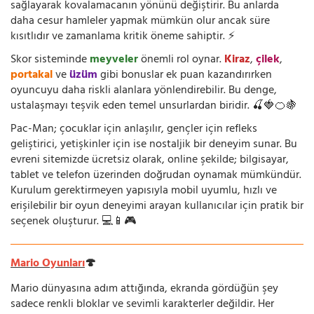
sağlayarak kovalamacanın yönünü değiştirir. Bu anlarda
daha cesur hamleler yapmak mümkün olur ancak süre
kısıtlıdır ve zamanlama kritik öneme sahiptir. ⚡
Skor sisteminde
meyveler
önemli rol oynar.
Kiraz
,
çilek
,
portakal
ve
üzüm
gibi bonuslar ek puan kazandırırken
oyuncuyu daha riskli alanlara yönlendirebilir. Bu denge,
ustalaşmayı teşvik eden temel unsurlardan biridir. 🍒🍓🍊🍇
Pac-Man; çocuklar için anlaşılır, gençler için refleks
geliştirici, yetişkinler için ise nostaljik bir deneyim sunar. Bu
evreni sitemizde ücretsiz olarak, online şekilde; bilgisayar,
tablet ve telefon üzerinden doğrudan oynamak mümkündür.
Kurulum gerektirmeyen yapısıyla mobil uyumlu, hızlı ve
erişilebilir bir oyun deneyimi arayan kullanıcılar için pratik bir
seçenek oluşturur. 💻📱🎮
Mario Oyunları
🍄
Mario dünyasına adım attığında, ekranda gördüğün şey
sadece renkli bloklar ve sevimli karakterler değildir. Her