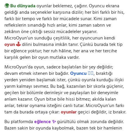
🌍 Bu dünyada
oyunlar beklemez, çağırır. Oyuncu ekrana
geldiği anda seçenekler karşısına dizilir; her biri farklı bir his,
farklı bir tempo ve farklı bir mücadele sunar. Kimi zaman
reflekslerin sınandığı hızlı anlar, kimi zaman sabrın ve
zekânın öne çıktığı sessiz mücadeleler yaşanır.
MicroOyun’un sunduğu çeşitlilik, her oyuncunun kendi
oyun 🕹️
dilini bulmasına imkân tanır. Çünkü burada tek tip
bir eğlence yoktur; her ruh hâline, her ana ve her tercihe
karşılık gelen bir oyun mutlaka vardır.
MicroOyun’da oyun, sadece başlatılan bir şey değildir;
devam etmek istenen bir bağdır.
Oyuncu 🧍‍♂️
, bıraktığı
yerden yeniden başlamak ister, çünkü oyunla kurduğu ilişki
yarım kalmayı sevmez. Bu bağ, kazanılan bir skorla güçlenir,
geçilen bir bölümle derinleşir ve paylaşılan bir deneyimle
anlam kazanır. Oyun bitse bile hissi bitmez; akılda kalan
anlar, tekrar oynama isteğini canlı tutar. MicroOyun’un farkı
tam da burada ortaya çıkar:
oyunlar
geçici değildir, iz bırakır.
Bu platformda
eğlence ✨
gürültülü olmak zorunda değildir.
Bazen sakin bir oyunda kaybolmak, bazen tek bir hamlenin