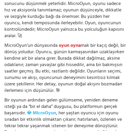
sonucunu düşünmek yeterlidir. MicroOyun, oyunu sadece
hız ve aksiyonla tanımlamaz; oyunun düşünceyle, dikkatle
ve sezgiyle kurduğu bağı da önemser. Bu yüzden her
oyuncu, kendi temposunda ilerleyebilir. Oyun, oyuncunun
kontrolündedir; MicroOyun yalnızca bu yolculuğun kapısını
aralar. 🚀
MicroOyun’un dünyasında
oyun oyna
mak bir kaçış değil, bir
dönüş yoludur. Oyuncu, günün karmaşasından uzaklaşırken
kendine ait bir alana girer. Burada dikkat dağılmaz, aksine
odaklanır; zaman yavaşlar gibi hissedilir, ama bir bakmışsın
saatler geçmiş. Bu etki, rastlantı değildir. Oyunların seçimi,
sunumu ve akışı, oyuncunun deneyimini kesintisiz kılmak
üzere şekillenir. Her detay, oyunun doğal akışını bozmadan
ilerlemesi için düşünülür. 🎯
Bir oyunun ardından gelen gülümseme, yeniden deneme
isteği ya da “bir el daha” duygusu, bu platformun gerçek
başarısıdır.
💎 MicroOyun
, her yaştan oyuncu için oyunu
sıradan bir etkinlik olmaktan çıkarır; hatırlanan, özlenen ve
tekrar tekrar yaşanmak istenen bir deneyime dönüştürür.