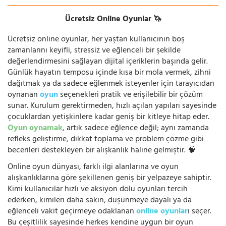
Ücretsiz Online Oyunlar 🦄
Ücretsiz online oyunlar, her yaştan kullanıcının boş
zamanlarını keyifli, stressiz ve eğlenceli bir şekilde
değerlendirmesini sağlayan dijital içeriklerin başında gelir.
Günlük hayatın temposu içinde kısa bir mola vermek, zihni
dağıtmak ya da sadece eğlenmek isteyenler için tarayıcıdan
oynanan
oyun
seçenekleri pratik ve erişilebilir bir çözüm
sunar. Kurulum gerektirmeden, hızlı açılan yapıları sayesinde
çocuklardan yetişkinlere kadar geniş bir kitleye hitap eder.
Oyun oynamak
, artık sadece eğlence değil; aynı zamanda
refleks geliştirme, dikkat toplama ve problem çözme gibi
becerileri destekleyen bir alışkanlık haline gelmiştir. 🧠
Online oyun dünyası, farklı ilgi alanlarına ve oyun
alışkanlıklarına göre şekillenen geniş bir yelpazeye sahiptir.
Kimi kullanıcılar hızlı ve aksiyon dolu oyunları tercih
ederken, kimileri daha sakin, düşünmeye dayalı ya da
eğlenceli vakit geçirmeye odaklanan
online oyunlar
ı seçer.
Bu çeşitlilik sayesinde herkes kendine uygun bir oyun