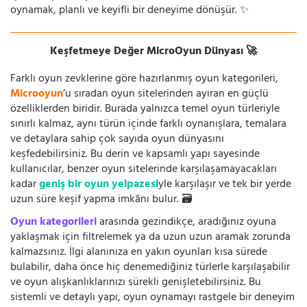
oynamak, planlı ve keyifli bir deneyime dönüşür. ✨
Keşfetmeye Değer MicroOyun Dünyası 🚀
Farklı oyun zevklerine göre hazırlanmış oyun kategorileri,
Microoyun
’u sıradan oyun sitelerinden ayıran en güçlü
özelliklerden biridir. Burada yalnızca temel oyun türleriyle
sınırlı kalmaz, aynı türün içinde farklı oynanışlara, temalara
ve detaylara sahip çok sayıda oyun dünyasını
keşfedebilirsiniz. Bu derin ve kapsamlı yapı sayesinde
kullanıcılar, benzer oyun sitelerinde karşılaşamayacakları
kadar
geniş bir oyun yelpazesi
yle karşılaşır ve tek bir yerde
uzun süre keşif yapma imkânı bulur. 🗃️
Oyun kategorileri
arasında gezindikçe, aradığınız oyuna
yaklaşmak için filtrelemek ya da uzun uzun aramak zorunda
kalmazsınız. İlgi alanınıza en yakın oyunları kısa sürede
bulabilir, daha önce hiç denemediğiniz türlerle karşılaşabilir
ve oyun alışkanlıklarınızı sürekli genişletebilirsiniz. Bu
sistemli ve detaylı yapı, oyun oynamayı rastgele bir deneyim