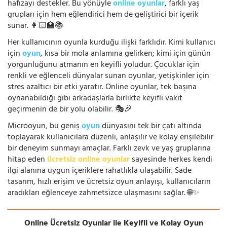
hafızayı destekler. Bu yönüyle
online oyunlar
, farklı yaş
grupları için hem eğlendirici hem de geliştirici bir içerik
sunar. 👩🏻‍🏫📚
Her kullanıcının oyunla kurduğu ilişki farklıdır. Kimi kullanıcı
için
oyun
, kısa bir mola anlamına gelirken; kimi için günün
yorgunluğunu atmanın en keyifli yoludur. Çocuklar için
renkli ve eğlenceli dünyalar sunan oyunlar, yetişkinler için
stres azaltıcı bir etki yaratır. Online oyunlar, tek başına
oynanabildiği gibi arkadaşlarla birlikte keyifli vakit
geçirmenin de bir yolu olabilir. 🎭🎉
Microoyun, bu geniş
oyun
dünyasını tek bir çatı altında
toplayarak kullanıcılara düzenli, anlaşılır ve kolay erişilebilir
bir deneyim sunmayı amaçlar. Farklı zevk ve yaş gruplarına
hitap eden
ücretsiz online oyunlar
sayesinde herkes kendi
ilgi alanına uygun içeriklere rahatlıkla ulaşabilir. Sade
tasarım, hızlı erişim ve ücretsiz oyun anlayışı, kullanıcıların
aradıkları eğlenceye zahmetsizce ulaşmasını sağlar. 🌐✨
Online Ücretsiz Oyunlar ile Keyifli ve Kolay Oyun