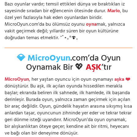
Bazı oyunlar vardır; temsil ettikleri dünya ve bıraktıkları iz
sayesinde sıradan bir eğlencenin ötesinde durur.
Mario
, bu
özel yeri fazlasıyla hak eden oyunlardan biridir.
MicroOyun.com’da bu ölümsüz oyunu
oyna
mak, yalnızca
vakit geçirmek değil; yıllardır süren bir oyun kültürüne
doğrudan temas etmektir. ⁺˚⋆｡°🍄₊
💎 MicroOyun
.com’da Oyun
Oynamak Bir 💖
AŞK
’tır
MicroOyun
, her yaştan oyuncu için oyun oynamayı
aşka ❤️
dönüştürür. Bu aşk, ilk açılan oyunda hissedilen merakla
başlar; ekranda beliren ilk sahnede, ilk hamlede, ilk başarıda
derinleşir. Burada oyun, yalnızca zaman geçirmek için açılan
bir araç değildir. Oyun, gündelik hayatın arasına sıkışmış kısa
anlardan taşar, oyuncunun zihninde yer eder ve tekrar tekrar
geri dönme isteği uyandırır. MicroOyun’da oyun oynamak,
bir alışkanlıktan öteye geçer; kendine ait bir ritmi, heyecanı
ve bağı olan bir deneyime dönüşür.