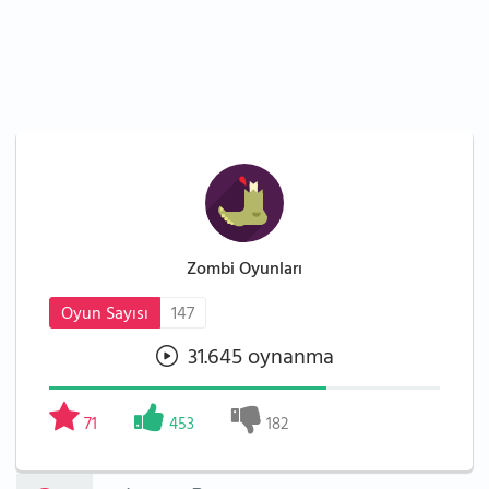
Zombi Oyunları
Oyun Sayısı
147
31.645 oynanma
71
453
182