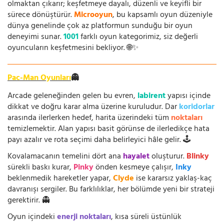
olmaktan çıkarır; keşfetmeye dayalı, düzenli ve keyifli bir
sürece dönüştürür.
Microoyun
, bu kapsamlı oyun düzeniyle
dünya genelinde çok az platformun sunduğu bir oyun
deneyimi sunar.
1001
farklı oyun kategorimiz, siz değerli
oyuncuların keşfetmesini bekliyor. 🌐✨
Pac-Man Oyunları
👻
Arcade geleneğinden gelen bu evren,
labirent
yapısı içinde
dikkat ve doğru karar alma üzerine kuruludur. Dar
koridorlar
arasında ilerlerken hedef, harita üzerindeki tüm
noktaları
temizlemektir. Alan yapısı basit görünse de ilerledikçe hata
payı azalır ve rota seçimi daha belirleyici hâle gelir. 🕹️
Kovalamacanın temelini dört ana
hayalet
oluşturur.
Blinky
sürekli baskı kurar,
Pinky
önden kesmeye çalışır,
Inky
beklenmedik hareketler yapar,
Clyde
ise kararsız yaklaş-kaç
davranışı sergiler. Bu farklılıklar, her bölümde yeni bir strateji
gerektirir. 👻
Oyun içindeki
enerji noktaları
, kısa süreli üstünlük