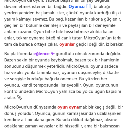
MicroOyun’da oyun, sadece başlatılan bir şey değildir;
devam etmek istenen bir bağdır.
Oyuncu 🧍‍♂️
, bıraktığı
yerden yeniden başlamak ister, çünkü oyunla kurduğu ilişki
yarım kalmayı sevmez. Bu bağ, kazanılan bir skorla güçlenir,
geçilen bir bölümle derinleşir ve paylaşılan bir deneyimle
anlam kazanır. Oyun bitse bile hissi bitmez; akılda kalan
anlar, tekrar oynama isteğini canlı tutar. MicroOyun’un farkı
tam da burada ortaya çıkar:
oyunlar
geçici değildir, iz bırakır.
Bu platformda
eğlence ✨
gürültülü olmak zorunda değildir.
Bazen sakin bir oyunda kaybolmak, bazen tek bir hamlenin
sonucunu düşünmek yeterlidir. MicroOyun, oyunu sadece
hız ve aksiyonla tanımlamaz; oyunun düşünceyle, dikkatle
ve sezgiyle kurduğu bağı da önemser. Bu yüzden her
oyuncu, kendi temposunda ilerleyebilir. Oyun, oyuncunun
kontrolündedir; MicroOyun yalnızca bu yolculuğun kapısını
aralar. 🚀
MicroOyun’un dünyasında
oyun oyna
mak bir kaçış değil, bir
dönüş yoludur. Oyuncu, günün karmaşasından uzaklaşırken
kendine ait bir alana girer. Burada dikkat dağılmaz, aksine
odaklanır; zaman yavaşlar gibi hissedilir, ama bir bakmışsın