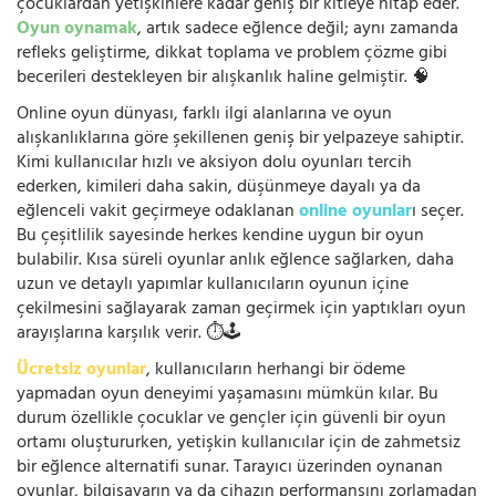
çocuklardan yetişkinlere kadar geniş bir kitleye hitap eder.
Oyun oynamak
, artık sadece eğlence değil; aynı zamanda
refleks geliştirme, dikkat toplama ve problem çözme gibi
becerileri destekleyen bir alışkanlık haline gelmiştir. 🧠
Online oyun dünyası, farklı ilgi alanlarına ve oyun
alışkanlıklarına göre şekillenen geniş bir yelpazeye sahiptir.
Kimi kullanıcılar hızlı ve aksiyon dolu oyunları tercih
ederken, kimileri daha sakin, düşünmeye dayalı ya da
eğlenceli vakit geçirmeye odaklanan
online oyunlar
ı seçer.
Bu çeşitlilik sayesinde herkes kendine uygun bir oyun
bulabilir. Kısa süreli oyunlar anlık eğlence sağlarken, daha
uzun ve detaylı yapımlar kullanıcıların oyunun içine
çekilmesini sağlayarak zaman geçirmek için yaptıkları oyun
arayışlarına karşılık verir. ⏱️🕹️
Ücretsiz oyunlar
, kullanıcıların herhangi bir ödeme
yapmadan oyun deneyimi yaşamasını mümkün kılar. Bu
durum özellikle çocuklar ve gençler için güvenli bir oyun
ortamı oluştururken, yetişkin kullanıcılar için de zahmetsiz
bir eğlence alternatifi sunar. Tarayıcı üzerinden oynanan
oyunlar, bilgisayarın ya da cihazın performansını zorlamadan