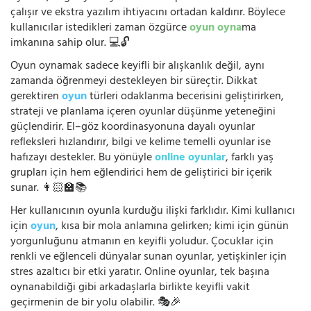
çalışır ve ekstra yazılım ihtiyacını ortadan kaldırır. Böylece
kullanıcılar istedikleri zaman özgürce
oyun oyna
ma
imkanına sahip olur. 💻🔓
Oyun oynamak sadece keyifli bir alışkanlık değil, aynı
zamanda öğrenmeyi destekleyen bir süreçtir. Dikkat
gerektiren
oyun
türleri odaklanma becerisini geliştirirken,
strateji ve planlama içeren oyunlar düşünme yeteneğini
güçlendirir. El–göz koordinasyonuna dayalı oyunlar
refleksleri hızlandırır, bilgi ve kelime temelli oyunlar ise
hafızayı destekler. Bu yönüyle
online oyunlar
, farklı yaş
grupları için hem eğlendirici hem de geliştirici bir içerik
sunar. 👩🏻‍🏫📚
Her kullanıcının oyunla kurduğu ilişki farklıdır. Kimi kullanıcı
için
oyun
, kısa bir mola anlamına gelirken; kimi için günün
yorgunluğunu atmanın en keyifli yoludur. Çocuklar için
renkli ve eğlenceli dünyalar sunan oyunlar, yetişkinler için
stres azaltıcı bir etki yaratır. Online oyunlar, tek başına
oynanabildiği gibi arkadaşlarla birlikte keyifli vakit
geçirmenin de bir yolu olabilir. 🎭🎉