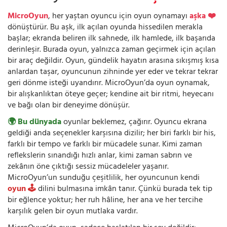
MicroOyun
, her yaştan oyuncu için oyun oynamayı
aşka ❤️
dönüştürür. Bu aşk, ilk açılan oyunda hissedilen merakla
başlar; ekranda beliren ilk sahnede, ilk hamlede, ilk başarıda
derinleşir. Burada oyun, yalnızca zaman geçirmek için açılan
bir araç değildir. Oyun, gündelik hayatın arasına sıkışmış kısa
anlardan taşar, oyuncunun zihninde yer eder ve tekrar tekrar
geri dönme isteği uyandırır. MicroOyun’da oyun oynamak,
bir alışkanlıktan öteye geçer; kendine ait bir ritmi, heyecanı
ve bağı olan bir deneyime dönüşür.
🌍 Bu dünyada
oyunlar beklemez, çağırır. Oyuncu ekrana
geldiği anda seçenekler karşısına dizilir; her biri farklı bir his,
farklı bir tempo ve farklı bir mücadele sunar. Kimi zaman
reflekslerin sınandığı hızlı anlar, kimi zaman sabrın ve
zekânın öne çıktığı sessiz mücadeleler yaşanır.
MicroOyun’un sunduğu çeşitlilik, her oyuncunun kendi
oyun 🕹️
dilini bulmasına imkân tanır. Çünkü burada tek tip
bir eğlence yoktur; her ruh hâline, her ana ve her tercihe
karşılık gelen bir oyun mutlaka vardır.