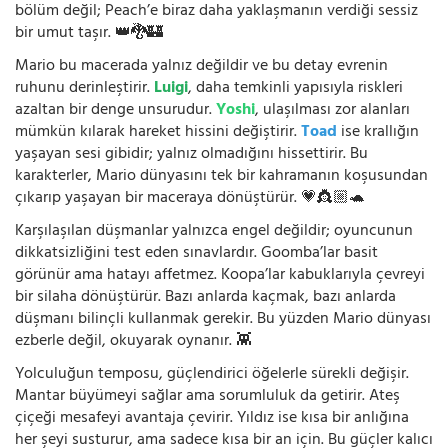
bölüm değil; Peach’e biraz daha yaklaşmanın verdiği sessiz
bir umut taşır. 👑🐉🏰
Mario bu macerada yalnız değildir ve bu detay evrenin
ruhunu derinleştirir.
Luigi
, daha temkinli yapısıyla riskleri
azaltan bir denge unsurudur.
Yoshi
, ulaşılması zor alanları
mümkün kılarak hareket hissini değiştirir.
Toad
ise krallığın
yaşayan sesi gibidir; yalnız olmadığını hissettirir. Bu
karakterler, Mario dünyasını tek bir kahramanın koşusundan
çıkarıp yaşayan bir maceraya dönüştürür. 💗👸🏼🐢
Karşılaşılan düşmanlar yalnızca engel değildir; oyuncunun
dikkatsizliğini test eden sınavlardır. Goomba’lar basit
görünür ama hatayı affetmez. Koopa’lar kabuklarıyla çevreyi
bir silaha dönüştürür. Bazı anlarda kaçmak, bazı anlarda
düşmanı bilinçli kullanmak gerekir. Bu yüzden Mario dünyası
ezberle değil, okuyarak oynanır. 👾
Yolculuğun temposu, güçlendirici öğelerle sürekli değişir.
Mantar büyümeyi sağlar ama sorumluluk da getirir. Ateş
çiçeği mesafeyi avantaja çevirir. Yıldız ise kısa bir anlığına
her şeyi susturur, ama sadece kısa bir an için. Bu güçler kalıcı