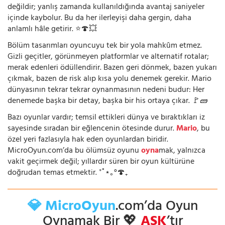
değildir; yanlış zamanda kullanıldığında avantaj saniyeler
içinde kaybolur. Bu da her ilerleyişi daha gergin, daha
anlamlı hâle getirir. ⭐🍄💥
Bölüm tasarımları oyuncuyu tek bir yola mahkûm etmez.
Gizli geçitler, görünmeyen platformlar ve alternatif rotalar;
merak edenleri ödüllendirir. Bazen geri dönmek, bazen yukarı
çıkmak, bazen de risk alıp kısa yolu denemek gerekir. Mario
dünyasının tekrar tekrar oynanmasının nedeni budur: Her
denemede başka bir detay, başka bir his ortaya çıkar. 🚩🧱
Bazı oyunlar vardır; temsil ettikleri dünya ve bıraktıkları iz
sayesinde sıradan bir eğlencenin ötesinde durur.
Mario
, bu
özel yeri fazlasıyla hak eden oyunlardan biridir.
MicroOyun.com’da bu ölümsüz oyunu
oyna
mak, yalnızca
vakit geçirmek değil; yıllardır süren bir oyun kültürüne
doğrudan temas etmektir. ⁺˚⋆｡°🍄₊
💎 MicroOyun
.com’da Oyun
Oynamak Bir 💖
AŞK
’tır