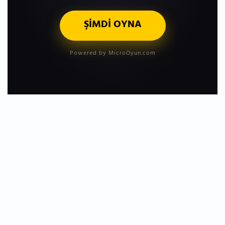
ŞİMDİ OYNA
Powered by MicroOyun.com