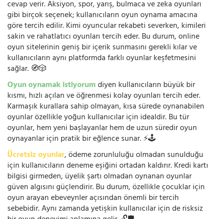
cevap verir. Aksiyon, spor, yarış, bulmaca ve zeka oyunları
gibi birçok seçenek; kullanıcıların oyun oynama amacına
göre tercih edilir. Kimi oyuncular rekabeti severken, kimileri
sakin ve rahatlatıcı oyunları tercih eder. Bu durum, online
oyun sitelerinin geniş bir içerik sunmasını gerekli kılar ve
kullanıcıların aynı platformda farklı oyunlar keşfetmesini
sağlar. 🧭🎲
Oyun oynamak istiyorum
diyen kullanıcıların büyük bir
kısmı, hızlı açılan ve öğrenmesi kolay oyunları tercih eder.
Karmaşık kurallara sahip olmayan, kısa sürede oynanabilen
oyunlar özellikle yoğun kullanıcılar için idealdir. Bu tür
oyunlar, hem yeni başlayanlar hem de uzun süredir oyun
oynayanlar için pratik bir eğlence sunar. ⚡🕹️
Ücretsiz oyunlar
, ödeme zorunluluğu olmadan sunulduğu
için kullanıcıların deneme eşiğini ortadan kaldırır. Kredi kartı
bilgisi girmeden, üyelik şartı olmadan oynanan oyunlar
güven algısını güçlendirir. Bu durum, özellikle çocuklar için
oyun arayan ebeveynler açısından önemli bir tercih
sebebidir. Aynı zamanda yetişkin kullanıcılar için de risksiz