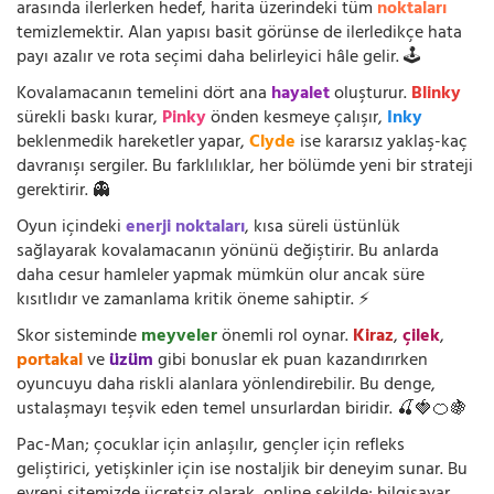
arasında ilerlerken hedef, harita üzerindeki tüm
noktaları
temizlemektir. Alan yapısı basit görünse de ilerledikçe hata
payı azalır ve rota seçimi daha belirleyici hâle gelir. 🕹️
Kovalamacanın temelini dört ana
hayalet
oluşturur.
Blinky
sürekli baskı kurar,
Pinky
önden kesmeye çalışır,
Inky
beklenmedik hareketler yapar,
Clyde
ise kararsız yaklaş-kaç
davranışı sergiler. Bu farklılıklar, her bölümde yeni bir strateji
gerektirir. 👻
Oyun içindeki
enerji noktaları
, kısa süreli üstünlük
sağlayarak kovalamacanın yönünü değiştirir. Bu anlarda
daha cesur hamleler yapmak mümkün olur ancak süre
kısıtlıdır ve zamanlama kritik öneme sahiptir. ⚡
Skor sisteminde
meyveler
önemli rol oynar.
Kiraz
,
çilek
,
portakal
ve
üzüm
gibi bonuslar ek puan kazandırırken
oyuncuyu daha riskli alanlara yönlendirebilir. Bu denge,
ustalaşmayı teşvik eden temel unsurlardan biridir. 🍒🍓🍊🍇
Pac-Man; çocuklar için anlaşılır, gençler için refleks
geliştirici, yetişkinler için ise nostaljik bir deneyim sunar. Bu