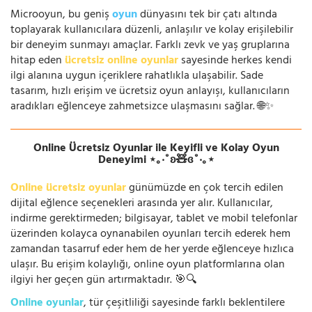
Microoyun, bu geniş
oyun
dünyasını tek bir çatı altında
toplayarak kullanıcılara düzenli, anlaşılır ve kolay erişilebilir
bir deneyim sunmayı amaçlar. Farklı zevk ve yaş gruplarına
hitap eden
ücretsiz online oyunlar
sayesinde herkes kendi
ilgi alanına uygun içeriklere rahatlıkla ulaşabilir. Sade
tasarım, hızlı erişim ve ücretsiz oyun anlayışı, kullanıcıların
aradıkları eğlenceye zahmetsizce ulaşmasını sağlar. 🌐✨
Online Ücretsiz Oyunlar ile Keyifli ve Kolay Oyun
Deneyimi ⋆｡‧˚ʚ🧸ɞ˚‧｡⋆
Online ücretsiz oyunlar
günümüzde en çok tercih edilen
dijital eğlence seçenekleri arasında yer alır. Kullanıcılar,
indirme gerektirmeden; bilgisayar, tablet ve mobil telefonlar
üzerinden kolayca oynanabilen oyunları tercih ederek hem
zamandan tasarruf eder hem de her yerde eğlenceye hızlıca
ulaşır. Bu erişim kolaylığı, online oyun platformlarına olan
ilgiyi her geçen gün artırmaktadır. 🎯🔍
Online oyunlar
, tür çeşitliliği sayesinde farklı beklentilere