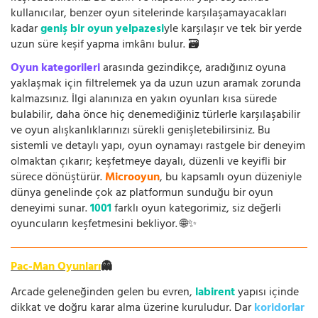
kullanıcılar, benzer oyun sitelerinde karşılaşamayacakları
kadar
geniş bir oyun yelpazesi
yle karşılaşır ve tek bir yerde
uzun süre keşif yapma imkânı bulur. 🗃️
Oyun kategorileri
arasında gezindikçe, aradığınız oyuna
yaklaşmak için filtrelemek ya da uzun uzun aramak zorunda
kalmazsınız. İlgi alanınıza en yakın oyunları kısa sürede
bulabilir, daha önce hiç denemediğiniz türlerle karşılaşabilir
ve oyun alışkanlıklarınızı sürekli genişletebilirsiniz. Bu
sistemli ve detaylı yapı, oyun oynamayı rastgele bir deneyim
olmaktan çıkarır; keşfetmeye dayalı, düzenli ve keyifli bir
sürece dönüştürür.
Microoyun
, bu kapsamlı oyun düzeniyle
dünya genelinde çok az platformun sunduğu bir oyun
deneyimi sunar.
1001
farklı oyun kategorimiz, siz değerli
oyuncuların keşfetmesini bekliyor. 🌐✨
Pac-Man Oyunları
👻
Arcade geleneğinden gelen bu evren,
labirent
yapısı içinde
dikkat ve doğru karar alma üzerine kuruludur. Dar
koridorlar