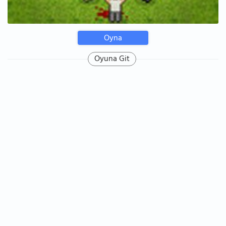
Oyna
Oyuna Git