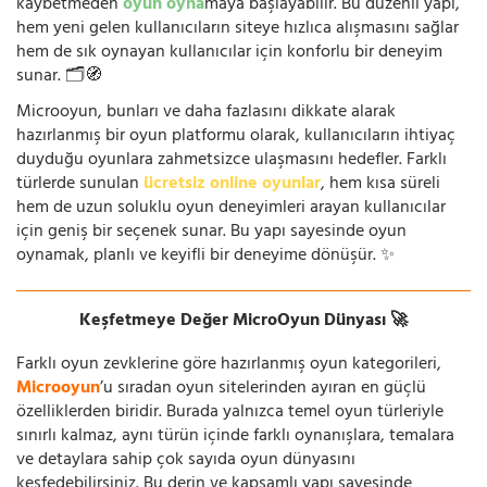
kaybetmeden
oyun oyna
maya başlayabilir. Bu düzenli yapı,
hem yeni gelen kullanıcıların siteye hızlıca alışmasını sağlar
hem de sık oynayan kullanıcılar için konforlu bir deneyim
sunar. 🗂️🧭
Microoyun, bunları ve daha fazlasını dikkate alarak
hazırlanmış bir oyun platformu olarak, kullanıcıların ihtiyaç
duyduğu oyunlara zahmetsizce ulaşmasını hedefler. Farklı
türlerde sunulan
ücretsiz online oyunlar
, hem kısa süreli
hem de uzun soluklu oyun deneyimleri arayan kullanıcılar
için geniş bir seçenek sunar. Bu yapı sayesinde oyun
oynamak, planlı ve keyifli bir deneyime dönüşür. ✨
Keşfetmeye Değer MicroOyun Dünyası 🚀
Farklı oyun zevklerine göre hazırlanmış oyun kategorileri,
Microoyun
’u sıradan oyun sitelerinden ayıran en güçlü
özelliklerden biridir. Burada yalnızca temel oyun türleriyle
sınırlı kalmaz, aynı türün içinde farklı oynanışlara, temalara
ve detaylara sahip çok sayıda oyun dünyasını
keşfedebilirsiniz. Bu derin ve kapsamlı yapı sayesinde