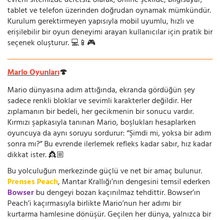
evreni sitemizde ücretsiz olarak, online şekilde; bilgisayar,
tablet ve telefon üzerinden doğrudan oynamak mümkündür.
Kurulum gerektirmeyen yapısıyla mobil uyumlu, hızlı ve
erişilebilir bir oyun deneyimi arayan kullanıcılar için pratik bir
seçenek oluşturur. 💻📱🎮
Mario Oyunları
🍄
Mario dünyasına adım attığında, ekranda gördüğün şey
sadece renkli bloklar ve sevimli karakterler değildir. Her
zıplamanın bir bedeli, her gecikmenin bir sonucu vardır.
Kırmızı şapkasıyla tanınan Mario, boşlukları hesaplarken
oyuncuya da aynı soruyu sordurur: “Şimdi mi, yoksa bir adım
sonra mı?” Bu evrende ilerlemek refleks kadar sabır, hız kadar
dikkat ister. 👸🏼
Bu yolculuğun merkezinde güçlü ve net bir amaç bulunur.
Prenses Peach
, Mantar Krallığı’nın dengesini temsil ederken
Bowser
bu dengeyi bozan kaçınılmaz tehdittir. Bowser’ın
Peach’i kaçırmasıyla birlikte Mario’nun her adımı bir
kurtarma hamlesine dönüşür. Geçilen her dünya, yalnızca bir