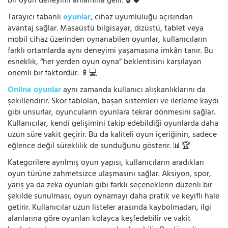
bir oyun deneyimi anlamına gelir. 🔓🛡️
Tarayıcı tabanlı
oyunlar
, cihaz uyumluluğu açısından
avantaj sağlar. Masaüstü bilgisayar, dizüstü, tablet veya
mobil cihaz üzerinden oynanabilen oyunlar, kullanıcıların
farklı ortamlarda aynı deneyimi yaşamasına imkân tanır. Bu
esneklik, “her yerden oyun oyna” beklentisini karşılayan
önemli bir faktördür. 📱💻
Online oyunlar
aynı zamanda kullanıcı alışkanlıklarını da
şekillendirir. Skor tabloları, başarı sistemleri ve ilerleme kaydı
gibi unsurlar, oyuncuların oyunlara tekrar dönmesini sağlar.
Kullanıcılar, kendi gelişimini takip edebildiği oyunlarda daha
uzun süre vakit geçirir. Bu da kaliteli oyun içeriğinin, sadece
eğlence değil süreklilik de sunduğunu gösterir. 📊🏆
Kategorilere ayrılmış oyun yapısı, kullanıcıların aradıkları
oyun türüne zahmetsizce ulaşmasını sağlar. Aksiyon, spor,
yarış ya da zeka oyunları gibi farklı seçeneklerin düzenli bir
şekilde sunulması, oyun oynamayı daha pratik ve keyifli hale
getirir. Kullanıcılar uzun listeler arasında kaybolmadan, ilgi
alanlarına göre oyunları kolayca keşfedebilir ve vakit