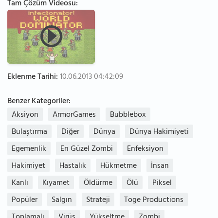
Tam Çözüm Videosu:
Eklenme Tarihi:
10.06.2013 04:42:09
Benzer Kategoriler:
Aksiyon
ArmorGames
Bubblebox
Bulaştırma
Diğer
Dünya
Dünya Hakimiyeti
Egemenlik
En Güzel Zombi
Enfeksiyon
Hakimiyet
Hastalık
Hükmetme
İnsan
Kanlı
Kıyamet
Öldürme
Ölü
Piksel
Popüler
Salgın
Strateji
Toge Productions
Toplamalı
Virüs
Yükseltme
Zombi