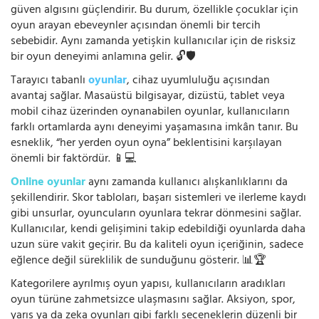
güven algısını güçlendirir. Bu durum, özellikle çocuklar için
oyun arayan ebeveynler açısından önemli bir tercih
sebebidir. Aynı zamanda yetişkin kullanıcılar için de risksiz
bir oyun deneyimi anlamına gelir. 🔓🛡️
Tarayıcı tabanlı
oyunlar
, cihaz uyumluluğu açısından
avantaj sağlar. Masaüstü bilgisayar, dizüstü, tablet veya
mobil cihaz üzerinden oynanabilen oyunlar, kullanıcıların
farklı ortamlarda aynı deneyimi yaşamasına imkân tanır. Bu
esneklik, “her yerden oyun oyna” beklentisini karşılayan
önemli bir faktördür. 📱💻
Online oyunlar
aynı zamanda kullanıcı alışkanlıklarını da
şekillendirir. Skor tabloları, başarı sistemleri ve ilerleme kaydı
gibi unsurlar, oyuncuların oyunlara tekrar dönmesini sağlar.
Kullanıcılar, kendi gelişimini takip edebildiği oyunlarda daha
uzun süre vakit geçirir. Bu da kaliteli oyun içeriğinin, sadece
eğlence değil süreklilik de sunduğunu gösterir. 📊🏆
Kategorilere ayrılmış oyun yapısı, kullanıcıların aradıkları
oyun türüne zahmetsizce ulaşmasını sağlar. Aksiyon, spor,
yarış ya da zeka oyunları gibi farklı seçeneklerin düzenli bir