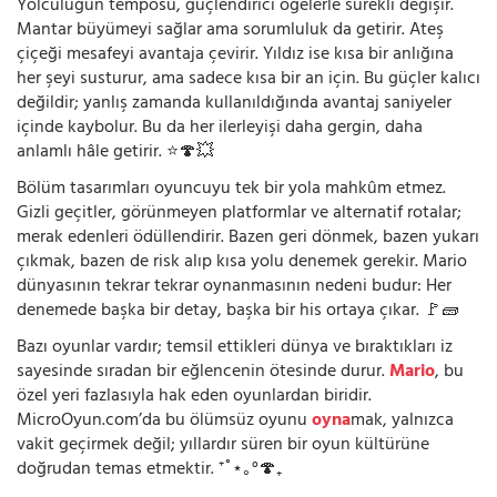
Yolculuğun temposu, güçlendirici öğelerle sürekli değişir.
Mantar büyümeyi sağlar ama sorumluluk da getirir. Ateş
çiçeği mesafeyi avantaja çevirir. Yıldız ise kısa bir anlığına
her şeyi susturur, ama sadece kısa bir an için. Bu güçler kalıcı
değildir; yanlış zamanda kullanıldığında avantaj saniyeler
içinde kaybolur. Bu da her ilerleyişi daha gergin, daha
anlamlı hâle getirir. ⭐🍄💥
Bölüm tasarımları oyuncuyu tek bir yola mahkûm etmez.
Gizli geçitler, görünmeyen platformlar ve alternatif rotalar;
merak edenleri ödüllendirir. Bazen geri dönmek, bazen yukarı
çıkmak, bazen de risk alıp kısa yolu denemek gerekir. Mario
dünyasının tekrar tekrar oynanmasının nedeni budur: Her
denemede başka bir detay, başka bir his ortaya çıkar. 🚩🧱
Bazı oyunlar vardır; temsil ettikleri dünya ve bıraktıkları iz
sayesinde sıradan bir eğlencenin ötesinde durur.
Mario
, bu
özel yeri fazlasıyla hak eden oyunlardan biridir.
MicroOyun.com’da bu ölümsüz oyunu
oyna
mak, yalnızca
vakit geçirmek değil; yıllardır süren bir oyun kültürüne
doğrudan temas etmektir. ⁺˚⋆｡°🍄₊