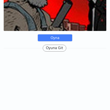
Oyna
Oyuna Git