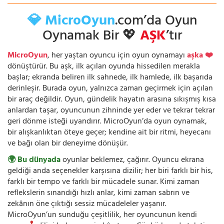
💎 MicroOyun
.com’da Oyun
Oynamak Bir 💖
AŞK
’tır
MicroOyun
, her yaştan oyuncu için oyun oynamayı
aşka ❤️
dönüştürür. Bu aşk, ilk açılan oyunda hissedilen merakla
başlar; ekranda beliren ilk sahnede, ilk hamlede, ilk başarıda
derinleşir. Burada oyun, yalnızca zaman geçirmek için açılan
bir araç değildir. Oyun, gündelik hayatın arasına sıkışmış kısa
anlardan taşar, oyuncunun zihninde yer eder ve tekrar tekrar
geri dönme isteği uyandırır. MicroOyun’da oyun oynamak,
bir alışkanlıktan öteye geçer; kendine ait bir ritmi, heyecanı
ve bağı olan bir deneyime dönüşür.
🌍 Bu dünyada
oyunlar beklemez, çağırır. Oyuncu ekrana
geldiği anda seçenekler karşısına dizilir; her biri farklı bir his,
farklı bir tempo ve farklı bir mücadele sunar. Kimi zaman
reflekslerin sınandığı hızlı anlar, kimi zaman sabrın ve
zekânın öne çıktığı sessiz mücadeleler yaşanır.
MicroOyun’un sunduğu çeşitlilik, her oyuncunun kendi