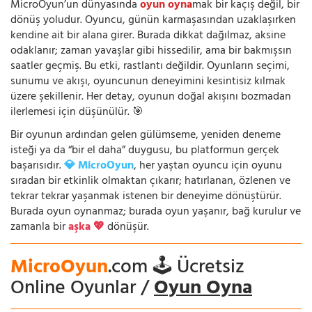
MicroOyun’un dünyasında
oyun oyna
mak bir kaçış değil, bir
dönüş yoludur. Oyuncu, günün karmaşasından uzaklaşırken
kendine ait bir alana girer. Burada dikkat dağılmaz, aksine
odaklanır; zaman yavaşlar gibi hissedilir, ama bir bakmışsın
saatler geçmiş. Bu etki, rastlantı değildir. Oyunların seçimi,
sunumu ve akışı, oyuncunun deneyimini kesintisiz kılmak
üzere şekillenir. Her detay, oyunun doğal akışını bozmadan
ilerlemesi için düşünülür. 🎯
Bir oyunun ardından gelen gülümseme, yeniden deneme
isteği ya da “bir el daha” duygusu, bu platformun gerçek
başarısıdır.
💎 MicroOyun
, her yaştan oyuncu için oyunu
sıradan bir etkinlik olmaktan çıkarır; hatırlanan, özlenen ve
tekrar tekrar yaşanmak istenen bir deneyime dönüştürür.
Burada oyun oynanmaz; burada oyun yaşanır, bağ kurulur ve
zamanla bir
aşka 💖
dönüşür.
MicroOyun
.com 🕹️ Ücretsiz
Online Oyunlar /
Oyun Oyna