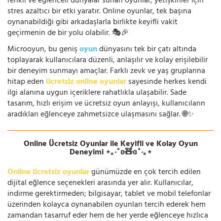
renkli ve eğlenceli dünyalar sunan oyunlar, yetişkinler için
stres azaltıcı bir etki yaratır. Online oyunlar, tek başına
oynanabildiği gibi arkadaşlarla birlikte keyifli vakit
geçirmenin de bir yolu olabilir. 🎭🎉
Microoyun, bu geniş
oyun
dünyasını tek bir çatı altında
toplayarak kullanıcılara düzenli, anlaşılır ve kolay erişilebilir
bir deneyim sunmayı amaçlar. Farklı zevk ve yaş gruplarına
hitap eden
ücretsiz online oyunlar
sayesinde herkes kendi
ilgi alanına uygun içeriklere rahatlıkla ulaşabilir. Sade
tasarım, hızlı erişim ve ücretsiz oyun anlayışı, kullanıcıların
aradıkları eğlenceye zahmetsizce ulaşmasını sağlar. 🌐✨
Online Ücretsiz Oyunlar ile Keyifli ve Kolay Oyun
Deneyimi ⋆｡‧˚ʚ🧸ɞ˚‧｡⋆
Online ücretsiz oyunlar
günümüzde en çok tercih edilen
dijital eğlence seçenekleri arasında yer alır. Kullanıcılar,
indirme gerektirmeden; bilgisayar, tablet ve mobil telefonlar
üzerinden kolayca oynanabilen oyunları tercih ederek hem
zamandan tasarruf eder hem de her yerde eğlenceye hızlıca