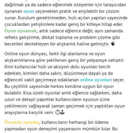
dağıtmak ya da sadece eğlenmek isteyenler için tarayıcıdan
oynanan
oyun
seçenekleri pratik ve erişilebilir bir çözüm
sunar. Kurulum gerektirmeden, hızlı açılan yapıları sayesinde
çocuklardan yetişkinlere kadar geniş bir kitleye hitap eder.
Oyun oynamak
, artık sadece eğlence değil; aynı zamanda
refleks geliştirme, dikkat toplama ve problem çözme gibi
becerileri destekleyen bir alışkanlık haline gelmiştir. 🧠
Online oyun dünyası, farklı ilgi alanlarına ve oyun
alışkanlıklarına göre şekillenen geniş bir yelpazeye sahiptir.
Kimi kullanıcılar hızlı ve aksiyon dolu oyunları tercih
ederken, kimileri daha sakin, düşünmeye dayalı ya da
eğlenceli vakit geçirmeye odaklanan
online oyunlar
ı seçer.
Bu çeşitlilik sayesinde herkes kendine uygun bir oyun
bulabilir. Kısa süreli oyunlar anlık eğlence sağlarken, daha
uzun ve detaylı yapımlar kullanıcıların oyunun içine
çekilmesini sağlayarak zaman geçirmek için yaptıkları oyun
arayışlarına karşılık verir. ⏱️🕹️
Ücretsiz oyunlar
, kullanıcıların herhangi bir ödeme
yapmadan oyun deneyimi yaşamasını mümkün kılar. Bu