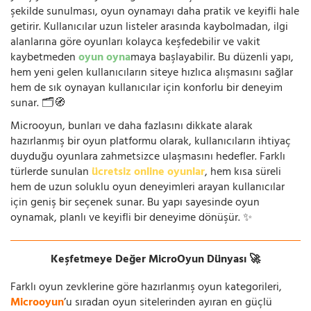
şekilde sunulması, oyun oynamayı daha pratik ve keyifli hale
getirir. Kullanıcılar uzun listeler arasında kaybolmadan, ilgi
alanlarına göre oyunları kolayca keşfedebilir ve vakit
kaybetmeden
oyun oyna
maya başlayabilir. Bu düzenli yapı,
hem yeni gelen kullanıcıların siteye hızlıca alışmasını sağlar
hem de sık oynayan kullanıcılar için konforlu bir deneyim
sunar. 🗂️🧭
Microoyun, bunları ve daha fazlasını dikkate alarak
hazırlanmış bir oyun platformu olarak, kullanıcıların ihtiyaç
duyduğu oyunlara zahmetsizce ulaşmasını hedefler. Farklı
türlerde sunulan
ücretsiz online oyunlar
, hem kısa süreli
hem de uzun soluklu oyun deneyimleri arayan kullanıcılar
için geniş bir seçenek sunar. Bu yapı sayesinde oyun
oynamak, planlı ve keyifli bir deneyime dönüşür. ✨
Keşfetmeye Değer MicroOyun Dünyası 🚀
Farklı oyun zevklerine göre hazırlanmış oyun kategorileri,
Microoyun
’u sıradan oyun sitelerinden ayıran en güçlü