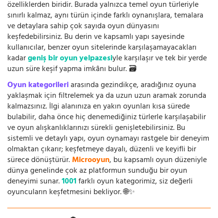
özelliklerden biridir. Burada yalnızca temel oyun türleriyle
sınırlı kalmaz, aynı türün içinde farklı oynanışlara, temalara
ve detaylara sahip çok sayıda oyun dünyasını
keşfedebilirsiniz. Bu derin ve kapsamlı yapı sayesinde
kullanıcılar, benzer oyun sitelerinde karşılaşamayacakları
kadar
geniş bir oyun yelpazesi
yle karşılaşır ve tek bir yerde
uzun süre keşif yapma imkânı bulur. 🗃️
Oyun kategorileri
arasında gezindikçe, aradığınız oyuna
yaklaşmak için filtrelemek ya da uzun uzun aramak zorunda
kalmazsınız. İlgi alanınıza en yakın oyunları kısa sürede
bulabilir, daha önce hiç denemediğiniz türlerle karşılaşabilir
ve oyun alışkanlıklarınızı sürekli genişletebilirsiniz. Bu
sistemli ve detaylı yapı, oyun oynamayı rastgele bir deneyim
olmaktan çıkarır; keşfetmeye dayalı, düzenli ve keyifli bir
sürece dönüştürür.
Microoyun
, bu kapsamlı oyun düzeniyle
dünya genelinde çok az platformun sunduğu bir oyun
deneyimi sunar.
1001
farklı oyun kategorimiz, siz değerli
oyuncuların keşfetmesini bekliyor. 🌐✨