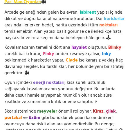
Pac-Man Oyunları
👻
Arcade geleneğinden gelen bu evren,
labirent
yapısı içinde
dikkat ve doğru karar alma üzerine kuruludur. Dar
koridorlar
arasında ilerlerken hedef, harita üzerindeki tüm
noktaları
temizlemektir. Alan yapısı basit görünse de ilerledikçe hata
payı azalır ve rota seçimi daha belirleyici hâle gelir. 🕹️
Kovalamacanın temelini dört ana
hayalet
oluşturur.
Blinky
sürekli baskı kurar,
Pinky
önden kesmeye çalışır,
Inky
beklenmedik hareketler yapar,
Clyde
ise kararsız yaklaş-kaç
davranışı sergiler. Bu farklılıklar, her bölümde yeni bir strateji
gerektirir. 👻
Oyun içindeki
enerji noktaları
, kısa süreli üstünlük
sağlayarak kovalamacanın yönünü değiştirir. Bu anlarda
daha cesur hamleler yapmak mümkün olur ancak süre
kısıtlıdır ve zamanlama kritik öneme sahiptir. ⚡
Skor sisteminde
meyveler
önemli rol oynar.
Kiraz
,
çilek
,
portakal
ve
üzüm
gibi bonuslar ek puan kazandırırken
oyuncuyu daha riskli alanlara yönlendirebilir. Bu denge,