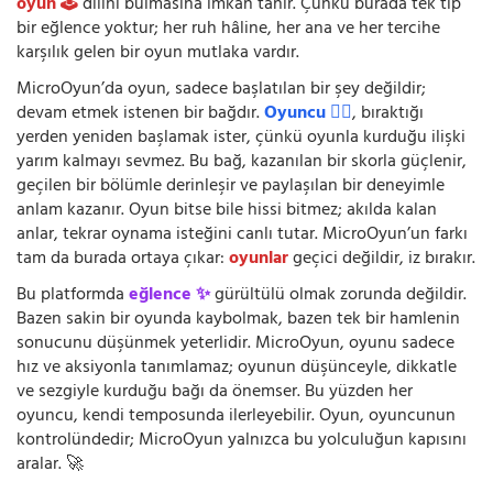
oyun 🕹️
dilini bulmasına imkân tanır. Çünkü burada tek tip
bir eğlence yoktur; her ruh hâline, her ana ve her tercihe
karşılık gelen bir oyun mutlaka vardır.
MicroOyun’da oyun, sadece başlatılan bir şey değildir;
devam etmek istenen bir bağdır.
Oyuncu 🧍‍♂️
, bıraktığı
yerden yeniden başlamak ister, çünkü oyunla kurduğu ilişki
yarım kalmayı sevmez. Bu bağ, kazanılan bir skorla güçlenir,
geçilen bir bölümle derinleşir ve paylaşılan bir deneyimle
anlam kazanır. Oyun bitse bile hissi bitmez; akılda kalan
anlar, tekrar oynama isteğini canlı tutar. MicroOyun’un farkı
tam da burada ortaya çıkar:
oyunlar
geçici değildir, iz bırakır.
Bu platformda
eğlence ✨
gürültülü olmak zorunda değildir.
Bazen sakin bir oyunda kaybolmak, bazen tek bir hamlenin
sonucunu düşünmek yeterlidir. MicroOyun, oyunu sadece
hız ve aksiyonla tanımlamaz; oyunun düşünceyle, dikkatle
ve sezgiyle kurduğu bağı da önemser. Bu yüzden her
oyuncu, kendi temposunda ilerleyebilir. Oyun, oyuncunun
kontrolündedir; MicroOyun yalnızca bu yolculuğun kapısını
aralar. 🚀