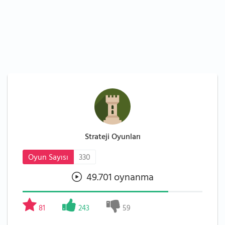
Strateji Oyunları
Oyun Sayısı
330
49.701 oynanma
81
243
59