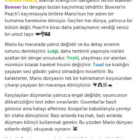
Prenses Peach
, Mantar Krallığı’nın dengesini temsil ederken
Bowser
bu dengeyi bozan kaçınılmaz tehdittir. Bowser’ın
Peach’i kaçırmasıyla birlikte Mario’nun her adımı bir
kurtarma hamlesine dönüşür. Geçilen her dünya, yalnızca bir
bölüm değil; Peach’e biraz daha yaklaşmanın verdiği sessiz
bir umut taşır. 👑🐉🏰
Mario bu macerada yalnız değildir ve bu detay evrenin
ruhunu derinleştirir.
Luigi
, daha temkinli yapısıyla riskleri
azaltan bir denge unsurudur.
Yoshi
, ulaşılması zor alanları
mümkün kılarak hareket hissini değiştirir.
Toad
ise krallığın
yaşayan sesi gibidir; yalnız olmadığını hissettirir. Bu
karakterler, Mario dünyasını tek bir kahramanın koşusundan
çıkarıp yaşayan bir maceraya dönüştürür. 💗👸🏼🐢
Karşılaşılan düşmanlar yalnızca engel değildir; oyuncunun
dikkatsizliğini test eden sınavlardır. Goomba’lar basit
görünür ama hatayı affetmez. Koopa’lar kabuklarıyla çevreyi
bir silaha dönüştürür. Bazı anlarda kaçmak, bazı anlarda
düşmanı bilinçli kullanmak gerekir. Bu yüzden Mario dünyası
ezberle değil, okuyarak oynanır. 👾