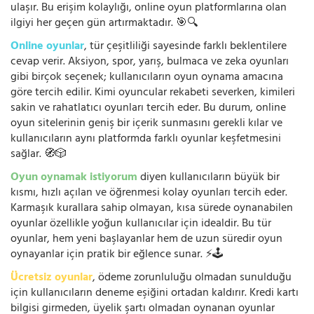
ulaşır. Bu erişim kolaylığı, online oyun platformlarına olan
ilgiyi her geçen gün artırmaktadır. 🎯🔍
Online oyunlar
, tür çeşitliliği sayesinde farklı beklentilere
cevap verir. Aksiyon, spor, yarış, bulmaca ve zeka oyunları
gibi birçok seçenek; kullanıcıların oyun oynama amacına
göre tercih edilir. Kimi oyuncular rekabeti severken, kimileri
sakin ve rahatlatıcı oyunları tercih eder. Bu durum, online
oyun sitelerinin geniş bir içerik sunmasını gerekli kılar ve
kullanıcıların aynı platformda farklı oyunlar keşfetmesini
sağlar. 🧭🎲
Oyun oynamak istiyorum
diyen kullanıcıların büyük bir
kısmı, hızlı açılan ve öğrenmesi kolay oyunları tercih eder.
Karmaşık kurallara sahip olmayan, kısa sürede oynanabilen
oyunlar özellikle yoğun kullanıcılar için idealdir. Bu tür
oyunlar, hem yeni başlayanlar hem de uzun süredir oyun
oynayanlar için pratik bir eğlence sunar. ⚡🕹️
Ücretsiz oyunlar
, ödeme zorunluluğu olmadan sunulduğu
için kullanıcıların deneme eşiğini ortadan kaldırır. Kredi kartı
bilgisi girmeden, üyelik şartı olmadan oynanan oyunlar