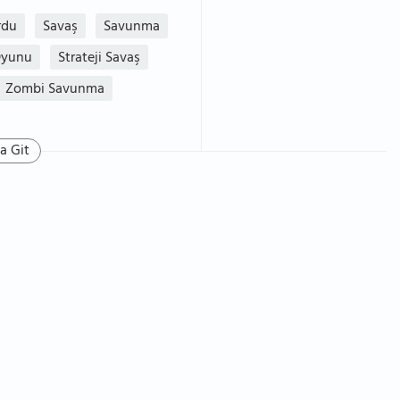
rdu
Savaş
Savunma
 Oyunu
Strateji Savaş
Zombi Savunma
a Git