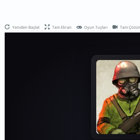
Yeniden Başlat
Tam Ekran
Oyun Tuşları
Tam Çözü