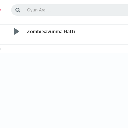
r
Zombi Savunma Hattı
ı