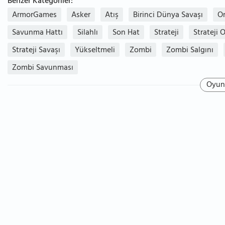
Benzer Kategoriler:
ArmorGames
Asker
Atış
Birinci Dünya Savaşı
O
Savunma Hattı
Silahlı
Son Hat
Strateji
Strateji
Strateji Savaşı
Yükseltmeli
Zombi
Zombi Salgını
Zombi Savunması
Oyun