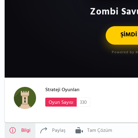
Zombi Sav
ŞİMDİ
Powered by M
Strateji Oyunları
Oyun Sayısı
330
Bilgi
Paylaş
Tam Çözüm