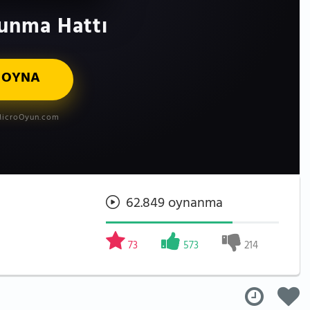
unma Hattı
 OYNA
icroOyun.com
62.849 oynanma
73
573
214