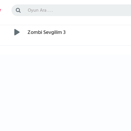
r
Zombi Sevgilim 3