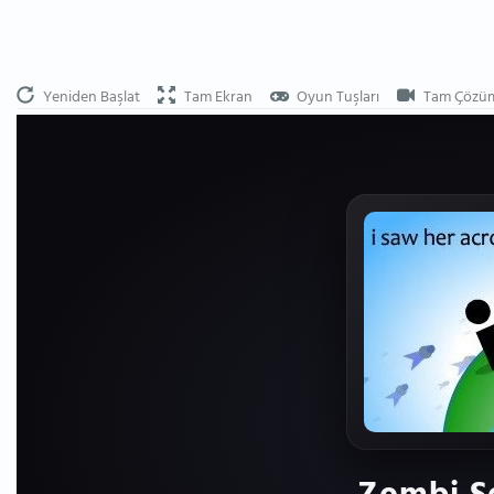
Yeniden Başlat
Tam Ekran
Oyun Tuşları
Tam Çözü