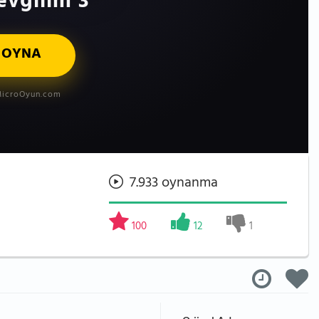
vgilim 3
 OYNA
icroOyun.com
7.933 oynanma
100
12
1