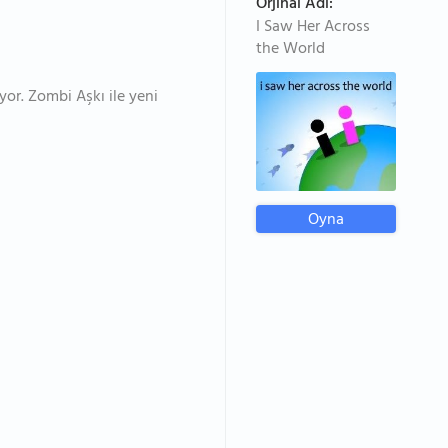
Orjinal Adı:
I Saw Her Across
the World
yor. Zombi Aşkı ile yeni
Oyna