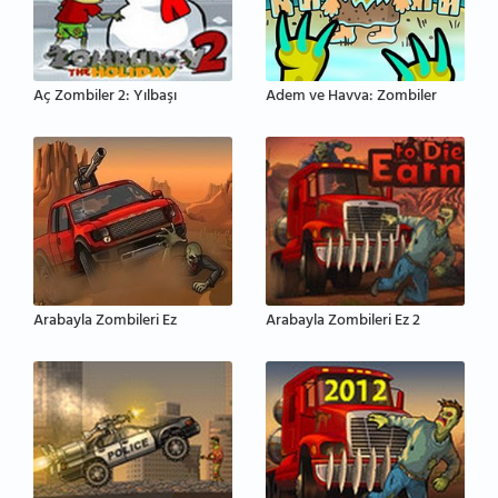
Aç Zombiler 2: Yılbaşı
Adem ve Havva: Zombiler
Arabayla Zombileri Ez
Arabayla Zombileri Ez 2