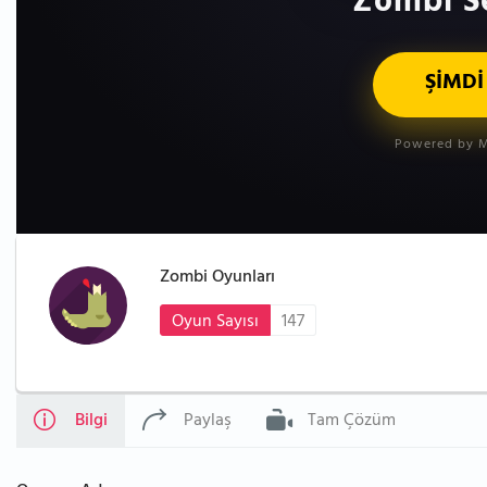
Zombi Se
ŞİMDİ
Powered by M
Zombi Oyunları
Oyun Sayısı
147
Bilgi
Paylaş
Tam Çözüm