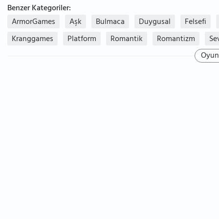
Benzer Kategoriler:
ArmorGames
Aşk
Bulmaca
Duygusal
Felsefi
Kranggames
Platform
Romantik
Romantizm
Sev
Oyun