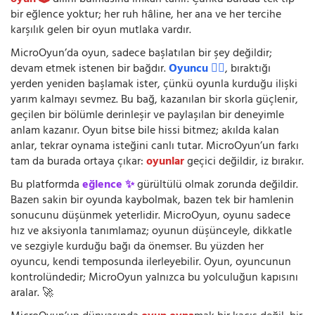
bir eğlence yoktur; her ruh hâline, her ana ve her tercihe
karşılık gelen bir oyun mutlaka vardır.
MicroOyun’da oyun, sadece başlatılan bir şey değildir;
devam etmek istenen bir bağdır.
Oyuncu 🧍‍♂️
, bıraktığı
yerden yeniden başlamak ister, çünkü oyunla kurduğu ilişki
yarım kalmayı sevmez. Bu bağ, kazanılan bir skorla güçlenir,
geçilen bir bölümle derinleşir ve paylaşılan bir deneyimle
anlam kazanır. Oyun bitse bile hissi bitmez; akılda kalan
anlar, tekrar oynama isteğini canlı tutar. MicroOyun’un farkı
tam da burada ortaya çıkar:
oyunlar
geçici değildir, iz bırakır.
Bu platformda
eğlence ✨
gürültülü olmak zorunda değildir.
Bazen sakin bir oyunda kaybolmak, bazen tek bir hamlenin
sonucunu düşünmek yeterlidir. MicroOyun, oyunu sadece
hız ve aksiyonla tanımlamaz; oyunun düşünceyle, dikkatle
ve sezgiyle kurduğu bağı da önemser. Bu yüzden her
oyuncu, kendi temposunda ilerleyebilir. Oyun, oyuncunun
kontrolündedir; MicroOyun yalnızca bu yolculuğun kapısını
aralar. 🚀