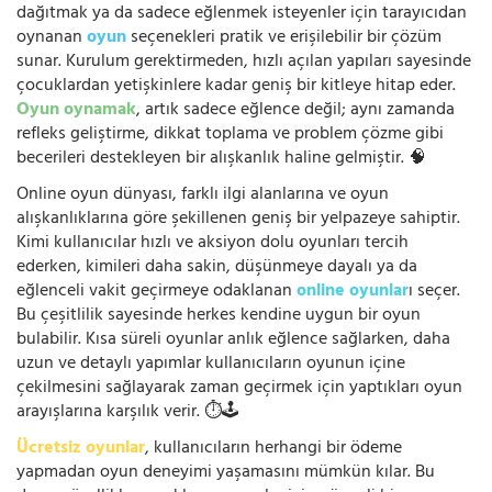
dağıtmak ya da sadece eğlenmek isteyenler için tarayıcıdan
oynanan
oyun
seçenekleri pratik ve erişilebilir bir çözüm
sunar. Kurulum gerektirmeden, hızlı açılan yapıları sayesinde
çocuklardan yetişkinlere kadar geniş bir kitleye hitap eder.
Oyun oynamak
, artık sadece eğlence değil; aynı zamanda
refleks geliştirme, dikkat toplama ve problem çözme gibi
becerileri destekleyen bir alışkanlık haline gelmiştir. 🧠
Online oyun dünyası, farklı ilgi alanlarına ve oyun
alışkanlıklarına göre şekillenen geniş bir yelpazeye sahiptir.
Kimi kullanıcılar hızlı ve aksiyon dolu oyunları tercih
ederken, kimileri daha sakin, düşünmeye dayalı ya da
eğlenceli vakit geçirmeye odaklanan
online oyunlar
ı seçer.
Bu çeşitlilik sayesinde herkes kendine uygun bir oyun
bulabilir. Kısa süreli oyunlar anlık eğlence sağlarken, daha
uzun ve detaylı yapımlar kullanıcıların oyunun içine
çekilmesini sağlayarak zaman geçirmek için yaptıkları oyun
arayışlarına karşılık verir. ⏱️🕹️
Ücretsiz oyunlar
, kullanıcıların herhangi bir ödeme
yapmadan oyun deneyimi yaşamasını mümkün kılar. Bu