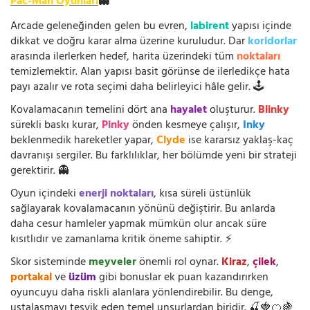
Pac-Man Oyunları
👻
Arcade geleneğinden gelen bu evren,
labirent
yapısı içinde
dikkat ve doğru karar alma üzerine kuruludur. Dar
koridorlar
arasında ilerlerken hedef, harita üzerindeki tüm
noktaları
temizlemektir. Alan yapısı basit görünse de ilerledikçe hata
payı azalır ve rota seçimi daha belirleyici hâle gelir. 🕹️
Kovalamacanın temelini dört ana
hayalet
oluşturur.
Blinky
sürekli baskı kurar,
Pinky
önden kesmeye çalışır,
Inky
beklenmedik hareketler yapar,
Clyde
ise kararsız yaklaş-kaç
davranışı sergiler. Bu farklılıklar, her bölümde yeni bir strateji
gerektirir. 👻
Oyun içindeki
enerji noktaları
, kısa süreli üstünlük
sağlayarak kovalamacanın yönünü değiştirir. Bu anlarda
daha cesur hamleler yapmak mümkün olur ancak süre
kısıtlıdır ve zamanlama kritik öneme sahiptir. ⚡
Skor sisteminde
meyveler
önemli rol oynar.
Kiraz
,
çilek
,
portakal
ve
üzüm
gibi bonuslar ek puan kazandırırken
oyuncuyu daha riskli alanlara yönlendirebilir. Bu denge,
ustalaşmayı teşvik eden temel unsurlardan biridir. 🍒🍓🍊🍇