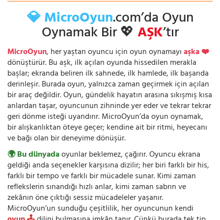
💎 MicroOyun
.com’da Oyun
Oynamak Bir 💖
AŞK
’tır
MicroOyun
, her yaştan oyuncu için oyun oynamayı
aşka ❤️
dönüştürür. Bu aşk, ilk açılan oyunda hissedilen merakla
başlar; ekranda beliren ilk sahnede, ilk hamlede, ilk başarıda
derinleşir. Burada oyun, yalnızca zaman geçirmek için açılan
bir araç değildir. Oyun, gündelik hayatın arasına sıkışmış kısa
anlardan taşar, oyuncunun zihninde yer eder ve tekrar tekrar
geri dönme isteği uyandırır. MicroOyun’da oyun oynamak,
bir alışkanlıktan öteye geçer; kendine ait bir ritmi, heyecanı
ve bağı olan bir deneyime dönüşür.
🌍 Bu dünyada
oyunlar beklemez, çağırır. Oyuncu ekrana
geldiği anda seçenekler karşısına dizilir; her biri farklı bir his,
farklı bir tempo ve farklı bir mücadele sunar. Kimi zaman
reflekslerin sınandığı hızlı anlar, kimi zaman sabrın ve
zekânın öne çıktığı sessiz mücadeleler yaşanır.
MicroOyun’un sunduğu çeşitlilik, her oyuncunun kendi
oyun 🕹️
dilini bulmasına imkân tanır. Çünkü burada tek tip