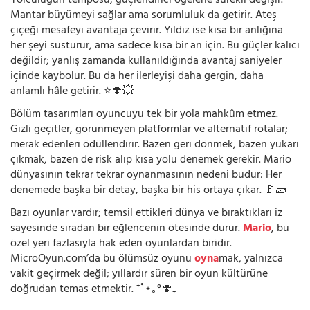
Yolculuğun temposu, güçlendirici öğelerle sürekli değişir.
Mantar büyümeyi sağlar ama sorumluluk da getirir. Ateş
çiçeği mesafeyi avantaja çevirir. Yıldız ise kısa bir anlığına
her şeyi susturur, ama sadece kısa bir an için. Bu güçler kalıcı
değildir; yanlış zamanda kullanıldığında avantaj saniyeler
içinde kaybolur. Bu da her ilerleyişi daha gergin, daha
anlamlı hâle getirir. ⭐🍄💥
Bölüm tasarımları oyuncuyu tek bir yola mahkûm etmez.
Gizli geçitler, görünmeyen platformlar ve alternatif rotalar;
merak edenleri ödüllendirir. Bazen geri dönmek, bazen yukarı
çıkmak, bazen de risk alıp kısa yolu denemek gerekir. Mario
dünyasının tekrar tekrar oynanmasının nedeni budur: Her
denemede başka bir detay, başka bir his ortaya çıkar. 🚩🧱
Bazı oyunlar vardır; temsil ettikleri dünya ve bıraktıkları iz
sayesinde sıradan bir eğlencenin ötesinde durur.
Mario
, bu
özel yeri fazlasıyla hak eden oyunlardan biridir.
MicroOyun.com’da bu ölümsüz oyunu
oyna
mak, yalnızca
vakit geçirmek değil; yıllardır süren bir oyun kültürüne
doğrudan temas etmektir. ⁺˚⋆｡°🍄₊