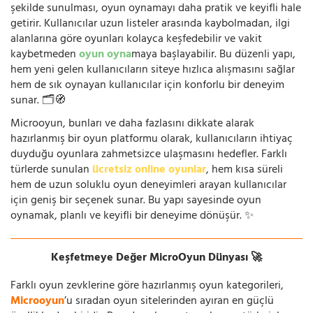
şekilde sunulması, oyun oynamayı daha pratik ve keyifli hale
getirir. Kullanıcılar uzun listeler arasında kaybolmadan, ilgi
alanlarına göre oyunları kolayca keşfedebilir ve vakit
kaybetmeden
oyun oyna
maya başlayabilir. Bu düzenli yapı,
hem yeni gelen kullanıcıların siteye hızlıca alışmasını sağlar
hem de sık oynayan kullanıcılar için konforlu bir deneyim
sunar. 🗂️🧭
Microoyun, bunları ve daha fazlasını dikkate alarak
hazırlanmış bir oyun platformu olarak, kullanıcıların ihtiyaç
duyduğu oyunlara zahmetsizce ulaşmasını hedefler. Farklı
türlerde sunulan
ücretsiz online oyunlar
, hem kısa süreli
hem de uzun soluklu oyun deneyimleri arayan kullanıcılar
için geniş bir seçenek sunar. Bu yapı sayesinde oyun
oynamak, planlı ve keyifli bir deneyime dönüşür. ✨
Keşfetmeye Değer MicroOyun Dünyası 🚀
Farklı oyun zevklerine göre hazırlanmış oyun kategorileri,
Microoyun
’u sıradan oyun sitelerinden ayıran en güçlü