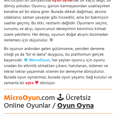
MicroOyun’un dünyasında
oyun oyna
mak bir kaçış değil, bir
dönüş yoludur. Oyuncu, günün karmaşasından uzaklaşırken
kendine ait bir alana girer. Burada dikkat dağılmaz, aksine
odaklanır; zaman yavaşlar gibi hissedilir, ama bir bakmışsın
saatler geçmiş. Bu etki, rastlantı değildir. Oyunların seçimi,
sunumu ve akışı, oyuncunun deneyimini kesintisiz kılmak
üzere şekillenir. Her detay, oyunun doğal akışını bozmadan
ilerlemesi için düşünülür. 🎯
Bir oyunun ardından gelen gülümseme, yeniden deneme
isteği ya da “bir el daha” duygusu, bu platformun gerçek
başarısıdır.
💎 MicroOyun
, her yaştan oyuncu için oyunu
sıradan bir etkinlik olmaktan çıkarır; hatırlanan, özlenen ve
tekrar tekrar yaşanmak istenen bir deneyime dönüştürür.
Burada oyun oynanmaz; burada oyun yaşanır, bağ kurulur ve
zamanla bir
aşka 💖
dönüşür.
MicroOyun
.com 🕹️ Ücretsiz
Online Oyunlar /
Oyun Oyna