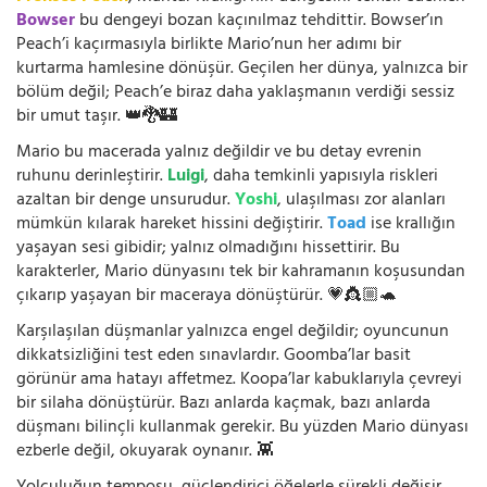
Bowser
bu dengeyi bozan kaçınılmaz tehdittir. Bowser’ın
Peach’i kaçırmasıyla birlikte Mario’nun her adımı bir
kurtarma hamlesine dönüşür. Geçilen her dünya, yalnızca bir
bölüm değil; Peach’e biraz daha yaklaşmanın verdiği sessiz
bir umut taşır. 👑🐉🏰
Mario bu macerada yalnız değildir ve bu detay evrenin
ruhunu derinleştirir.
Luigi
, daha temkinli yapısıyla riskleri
azaltan bir denge unsurudur.
Yoshi
, ulaşılması zor alanları
mümkün kılarak hareket hissini değiştirir.
Toad
ise krallığın
yaşayan sesi gibidir; yalnız olmadığını hissettirir. Bu
karakterler, Mario dünyasını tek bir kahramanın koşusundan
çıkarıp yaşayan bir maceraya dönüştürür. 💗👸🏼🐢
Karşılaşılan düşmanlar yalnızca engel değildir; oyuncunun
dikkatsizliğini test eden sınavlardır. Goomba’lar basit
görünür ama hatayı affetmez. Koopa’lar kabuklarıyla çevreyi
bir silaha dönüştürür. Bazı anlarda kaçmak, bazı anlarda
düşmanı bilinçli kullanmak gerekir. Bu yüzden Mario dünyası
ezberle değil, okuyarak oynanır. 👾