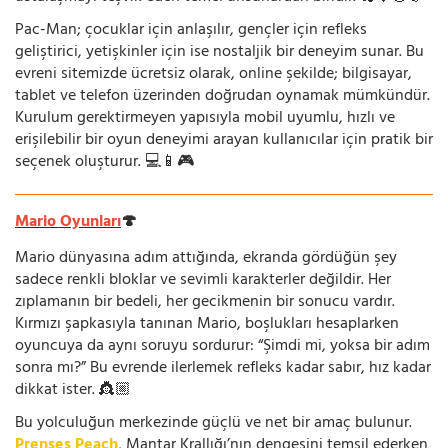
Pac-Man; çocuklar için anlaşılır, gençler için refleks
geliştirici, yetişkinler için ise nostaljik bir deneyim sunar. Bu
evreni sitemizde ücretsiz olarak, online şekilde; bilgisayar,
tablet ve telefon üzerinden doğrudan oynamak mümkündür.
Kurulum gerektirmeyen yapısıyla mobil uyumlu, hızlı ve
erişilebilir bir oyun deneyimi arayan kullanıcılar için pratik bir
seçenek oluşturur. 💻📱🎮
Mario Oyunları
🍄
Mario dünyasına adım attığında, ekranda gördüğün şey
sadece renkli bloklar ve sevimli karakterler değildir. Her
zıplamanın bir bedeli, her gecikmenin bir sonucu vardır.
Kırmızı şapkasıyla tanınan Mario, boşlukları hesaplarken
oyuncuya da aynı soruyu sordurur: “Şimdi mi, yoksa bir adım
sonra mı?” Bu evrende ilerlemek refleks kadar sabır, hız kadar
dikkat ister. 👸🏼
Bu yolculuğun merkezinde güçlü ve net bir amaç bulunur.
Prenses Peach
, Mantar Krallığı’nın dengesini temsil ederken