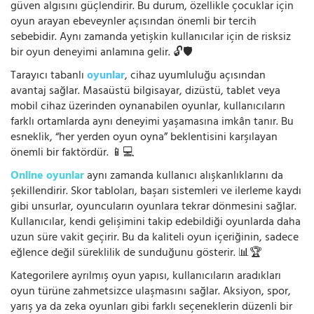
güven algısını güçlendirir. Bu durum, özellikle çocuklar için
oyun arayan ebeveynler açısından önemli bir tercih
sebebidir. Aynı zamanda yetişkin kullanıcılar için de risksiz
bir oyun deneyimi anlamına gelir. 🔓🛡️
Tarayıcı tabanlı
oyunlar
, cihaz uyumluluğu açısından
avantaj sağlar. Masaüstü bilgisayar, dizüstü, tablet veya
mobil cihaz üzerinden oynanabilen oyunlar, kullanıcıların
farklı ortamlarda aynı deneyimi yaşamasına imkân tanır. Bu
esneklik, “her yerden oyun oyna” beklentisini karşılayan
önemli bir faktördür. 📱💻
Online oyunlar
aynı zamanda kullanıcı alışkanlıklarını da
şekillendirir. Skor tabloları, başarı sistemleri ve ilerleme kaydı
gibi unsurlar, oyuncuların oyunlara tekrar dönmesini sağlar.
Kullanıcılar, kendi gelişimini takip edebildiği oyunlarda daha
uzun süre vakit geçirir. Bu da kaliteli oyun içeriğinin, sadece
eğlence değil süreklilik de sunduğunu gösterir. 📊🏆
Kategorilere ayrılmış oyun yapısı, kullanıcıların aradıkları
oyun türüne zahmetsizce ulaşmasını sağlar. Aksiyon, spor,
yarış ya da zeka oyunları gibi farklı seçeneklerin düzenli bir