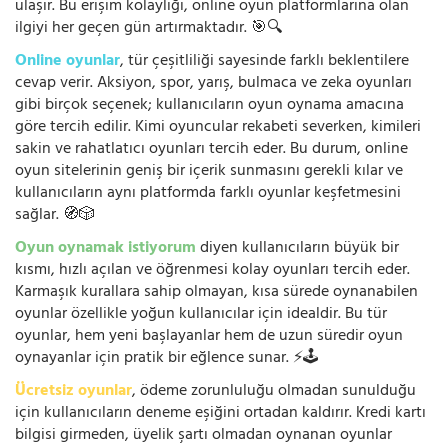
ulaşır. Bu erişim kolaylığı, online oyun platformlarına olan
ilgiyi her geçen gün artırmaktadır. 🎯🔍
Online oyunlar
, tür çeşitliliği sayesinde farklı beklentilere
cevap verir. Aksiyon, spor, yarış, bulmaca ve zeka oyunları
gibi birçok seçenek; kullanıcıların oyun oynama amacına
göre tercih edilir. Kimi oyuncular rekabeti severken, kimileri
sakin ve rahatlatıcı oyunları tercih eder. Bu durum, online
oyun sitelerinin geniş bir içerik sunmasını gerekli kılar ve
kullanıcıların aynı platformda farklı oyunlar keşfetmesini
sağlar. 🧭🎲
Oyun oynamak istiyorum
diyen kullanıcıların büyük bir
kısmı, hızlı açılan ve öğrenmesi kolay oyunları tercih eder.
Karmaşık kurallara sahip olmayan, kısa sürede oynanabilen
oyunlar özellikle yoğun kullanıcılar için idealdir. Bu tür
oyunlar, hem yeni başlayanlar hem de uzun süredir oyun
oynayanlar için pratik bir eğlence sunar. ⚡🕹️
Ücretsiz oyunlar
, ödeme zorunluluğu olmadan sunulduğu
için kullanıcıların deneme eşiğini ortadan kaldırır. Kredi kartı
bilgisi girmeden, üyelik şartı olmadan oynanan oyunlar