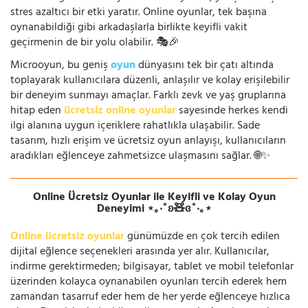
stres azaltıcı bir etki yaratır. Online oyunlar, tek başına
oynanabildiği gibi arkadaşlarla birlikte keyifli vakit
geçirmenin de bir yolu olabilir. 🎭🎉
Microoyun, bu geniş
oyun
dünyasını tek bir çatı altında
toplayarak kullanıcılara düzenli, anlaşılır ve kolay erişilebilir
bir deneyim sunmayı amaçlar. Farklı zevk ve yaş gruplarına
hitap eden
ücretsiz online oyunlar
sayesinde herkes kendi
ilgi alanına uygun içeriklere rahatlıkla ulaşabilir. Sade
tasarım, hızlı erişim ve ücretsiz oyun anlayışı, kullanıcıların
aradıkları eğlenceye zahmetsizce ulaşmasını sağlar. 🌐✨
Online Ücretsiz Oyunlar ile Keyifli ve Kolay Oyun
Deneyimi ⋆｡‧˚ʚ🧸ɞ˚‧｡⋆
Online ücretsiz oyunlar
günümüzde en çok tercih edilen
dijital eğlence seçenekleri arasında yer alır. Kullanıcılar,
indirme gerektirmeden; bilgisayar, tablet ve mobil telefonlar
üzerinden kolayca oynanabilen oyunları tercih ederek hem
zamandan tasarruf eder hem de her yerde eğlenceye hızlıca