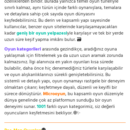
özelliklerden biridir. Burada yalnızca temel oyun türleriyle
sınırlı kalmaz, aynı türün içinde farklı oynanışlara, temalara
ve detaylara sahip çok sayıda oyun dünyasını
keşfedebilirsiniz. Bu derin ve kapsamlı yapı sayesinde
kullanıcılar, benzer oyun sitelerinde karşılaşamayacakları
kadar
geniş bir oyun yelpazesi
yle karşılaşır ve tek bir yerde
uzun süre keşif yapma imkânı bulur. 🗃️
Oyun kategorileri
arasında gezindikçe, aradığınız oyuna
yaklaşmak için filtrelemek ya da uzun uzun aramak zorunda
kalmazsınız. İlgi alanınıza en yakın oyunları kısa sürede
bulabilir, daha önce hiç denemediğiniz türlerle karşılaşabilir
ve oyun alışkanlıklarınızı sürekli genişletebilirsiniz. Bu
sistemli ve detaylı yapı, oyun oynamayı rastgele bir deneyim
olmaktan çıkarır; keşfetmeye dayalı, düzenli ve keyifli bir
sürece dönüştürür.
Microoyun
, bu kapsamlı oyun düzeniyle
dünya genelinde çok az platformun sunduğu bir oyun
deneyimi sunar.
1001
farklı oyun kategorimiz, siz değerli
oyuncuların keşfetmesini bekliyor. 🌐✨