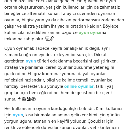
durum özellikle çocuklar ve gençler için güvenli bir oyun
ortamı oluştururken, yetişkin kullanıcılar için de zahmetsiz
bir eğlence alternatifi sunar. Tarayıcı üzerinden oynanan
oyunlar, bilgisayarın ya da cihazın performansını zorlamadan
çalışır ve ekstra yazılım ihtiyacını ortadan kaldırır. Böylece
kullanıcılar istedikleri zaman özgürce
oyun oyna
ma
imkanına sahip olur. 💻🔓
Oyun oynamak sadece keyifli bir alışkanlık değil, aynı
zamanda öğrenmeyi destekleyen bir süreçtir. Dikkat
gerektiren
oyun
türleri odaklanma becerisini geliştirirken,
strateji ve planlama içeren oyunlar düşünme yeteneğini
güçlendirir. El–göz koordinasyonuna dayalı oyunlar
refleksleri hızlandırır, bilgi ve kelime temelli oyunlar ise
hafızayı destekler. Bu yönüyle
online oyunlar
, farklı yaş
grupları için hem eğlendirici hem de geliştirici bir içerik
sunar. 👩🏻‍🏫📚
Her kullanıcının oyunla kurduğu ilişki farklıdır. Kimi kullanıcı
için
oyun
, kısa bir mola anlamına gelirken; kimi için günün
yorgunluğunu atmanın en keyifli yoludur. Çocuklar için
renkli ve eğlenceli dünyalar sunan oyunlar, yetişkinler için