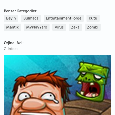
Benzer Kategoriler:
Beyin
Bulmaca
EntertainmentForge
Kutu
Mantık
MyPlayYard
Virüs
Zeka
Zombi
Orjinal Adı:
Z-Infect