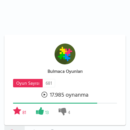
Bulmaca Oyunları
Oyun Sayısı
681
17.985 oynanma
81
13
4