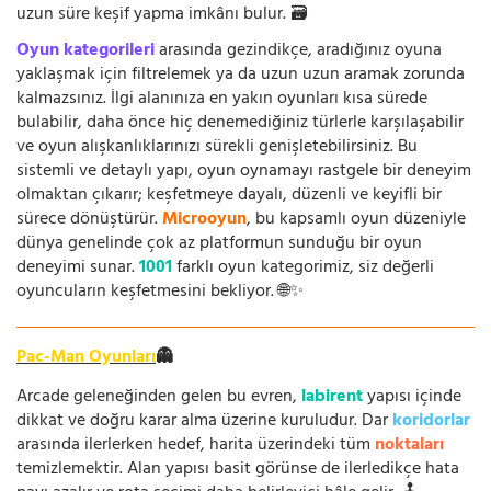
uzun süre keşif yapma imkânı bulur. 🗃️
Oyun kategorileri
arasında gezindikçe, aradığınız oyuna
yaklaşmak için filtrelemek ya da uzun uzun aramak zorunda
kalmazsınız. İlgi alanınıza en yakın oyunları kısa sürede
bulabilir, daha önce hiç denemediğiniz türlerle karşılaşabilir
ve oyun alışkanlıklarınızı sürekli genişletebilirsiniz. Bu
sistemli ve detaylı yapı, oyun oynamayı rastgele bir deneyim
olmaktan çıkarır; keşfetmeye dayalı, düzenli ve keyifli bir
sürece dönüştürür.
Microoyun
, bu kapsamlı oyun düzeniyle
dünya genelinde çok az platformun sunduğu bir oyun
deneyimi sunar.
1001
farklı oyun kategorimiz, siz değerli
oyuncuların keşfetmesini bekliyor. 🌐✨
Pac-Man Oyunları
👻
Arcade geleneğinden gelen bu evren,
labirent
yapısı içinde
dikkat ve doğru karar alma üzerine kuruludur. Dar
koridorlar
arasında ilerlerken hedef, harita üzerindeki tüm
noktaları
temizlemektir. Alan yapısı basit görünse de ilerledikçe hata