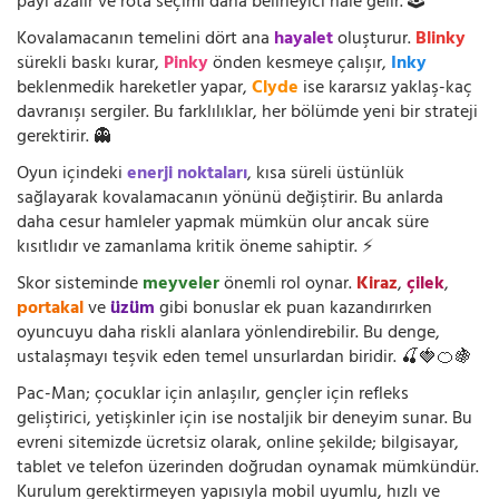
payı azalır ve rota seçimi daha belirleyici hâle gelir. 🕹️
Kovalamacanın temelini dört ana
hayalet
oluşturur.
Blinky
sürekli baskı kurar,
Pinky
önden kesmeye çalışır,
Inky
beklenmedik hareketler yapar,
Clyde
ise kararsız yaklaş-kaç
davranışı sergiler. Bu farklılıklar, her bölümde yeni bir strateji
gerektirir. 👻
Oyun içindeki
enerji noktaları
, kısa süreli üstünlük
sağlayarak kovalamacanın yönünü değiştirir. Bu anlarda
daha cesur hamleler yapmak mümkün olur ancak süre
kısıtlıdır ve zamanlama kritik öneme sahiptir. ⚡
Skor sisteminde
meyveler
önemli rol oynar.
Kiraz
,
çilek
,
portakal
ve
üzüm
gibi bonuslar ek puan kazandırırken
oyuncuyu daha riskli alanlara yönlendirebilir. Bu denge,
ustalaşmayı teşvik eden temel unsurlardan biridir. 🍒🍓🍊🍇
Pac-Man; çocuklar için anlaşılır, gençler için refleks
geliştirici, yetişkinler için ise nostaljik bir deneyim sunar. Bu
evreni sitemizde ücretsiz olarak, online şekilde; bilgisayar,
tablet ve telefon üzerinden doğrudan oynamak mümkündür.
Kurulum gerektirmeyen yapısıyla mobil uyumlu, hızlı ve