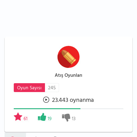
Atış Oyunları
Oyun Sayısı
245
23.443 oynanma
61
19
13