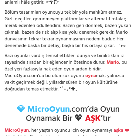
anlamlı hâle getirir. ⭐🍄💥
Bölüm tasarımları oyuncuyu tek bir yola mahkûm etmez.
Gizli geçitler, görünmeyen platformlar ve alternatif rotalar;
merak edenleri ödüllendirir. Bazen geri dönmek, bazen yukarı
çıkmak, bazen de risk alıp kısa yolu denemek gerekir. Mario
dünyasının tekrar tekrar oynanmasının nedeni budur: Her
denemede başka bir detay, başka bir his ortaya çıkar. 🚩🧱
Bazı oyunlar vardır; temsil ettikleri dünya ve bıraktıkları iz
sayesinde sıradan bir eğlencenin ötesinde durur.
Mario
, bu
özel yeri fazlasıyla hak eden oyunlardan biridir.
MicroOyun.com’da bu ölümsüz oyunu
oyna
mak, yalnızca
vakit geçirmek değil; yıllardır süren bir oyun kültürüne
doğrudan temas etmektir. ⁺˚⋆｡°🍄₊
💎 MicroOyun
.com’da Oyun
Oynamak Bir 💖
AŞK
’tır
MicroOyun
, her yaştan oyuncu için oyun oynamayı
aşka ❤️