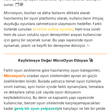
sunar. 🗂️🧭
Microoyun, bunları ve daha fazlasını dikkate alarak
hazırlanmış bir oyun platformu olarak, kullanıcıların ihtiyaç
duyduğu oyunlara zahmetsizce ulaşmasını hedefler. Farklı
türlerde sunulan
ücretsiz online oyunlar
, hem kısa süreli
hem de uzun soluklu oyun deneyimleri arayan kullanıcılar
için geniş bir seçenek sunar. Bu yapı sayesinde oyun
oynamak, planlı ve keyifli bir deneyime dönüşür. ✨
Keşfetmeye Değer MicroOyun Dünyası 🚀
Farklı oyun zevklerine göre hazırlanmış oyun kategorileri,
Microoyun
’u sıradan oyun sitelerinden ayıran en güçlü
özelliklerden biridir. Burada yalnızca temel oyun türleriyle
sınırlı kalmaz, aynı türün içinde farklı oynanışlara, temalara
ve detaylara sahip çok sayıda oyun dünyasını
keşfedebilirsiniz. Bu derin ve kapsamlı yapı sayesinde
kullanıcılar, benzer oyun sitelerinde karşılaşamayacakları
kadar
geniş bir oyun yelpazesi
yle karşılaşır ve tek bir yerde