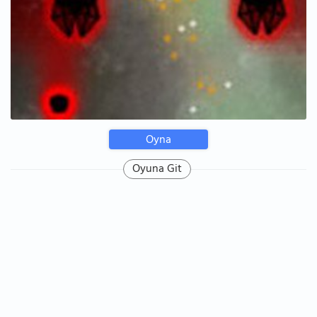
Oyna
Oyuna Git