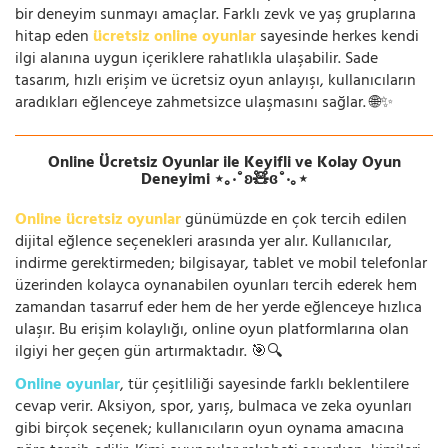
bir deneyim sunmayı amaçlar. Farklı zevk ve yaş gruplarına
hitap eden
ücretsiz online oyunlar
sayesinde herkes kendi
ilgi alanına uygun içeriklere rahatlıkla ulaşabilir. Sade
tasarım, hızlı erişim ve ücretsiz oyun anlayışı, kullanıcıların
aradıkları eğlenceye zahmetsizce ulaşmasını sağlar. 🌐✨
Online Ücretsiz Oyunlar ile Keyifli ve Kolay Oyun
Deneyimi ⋆｡‧˚ʚ🧸ɞ˚‧｡⋆
Online ücretsiz oyunlar
günümüzde en çok tercih edilen
dijital eğlence seçenekleri arasında yer alır. Kullanıcılar,
indirme gerektirmeden; bilgisayar, tablet ve mobil telefonlar
üzerinden kolayca oynanabilen oyunları tercih ederek hem
zamandan tasarruf eder hem de her yerde eğlenceye hızlıca
ulaşır. Bu erişim kolaylığı, online oyun platformlarına olan
ilgiyi her geçen gün artırmaktadır. 🎯🔍
Online oyunlar
, tür çeşitliliği sayesinde farklı beklentilere
cevap verir. Aksiyon, spor, yarış, bulmaca ve zeka oyunları
gibi birçok seçenek; kullanıcıların oyun oynama amacına