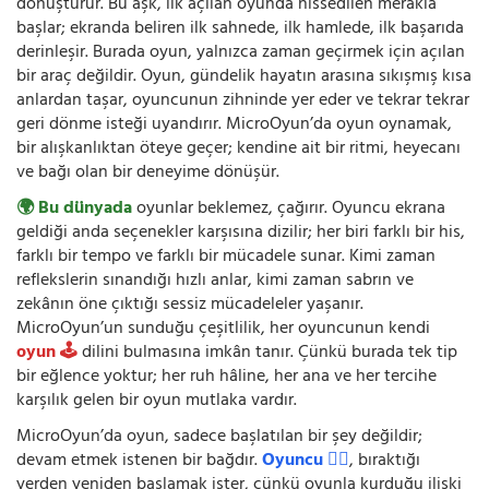
dönüştürür. Bu aşk, ilk açılan oyunda hissedilen merakla
başlar; ekranda beliren ilk sahnede, ilk hamlede, ilk başarıda
derinleşir. Burada oyun, yalnızca zaman geçirmek için açılan
bir araç değildir. Oyun, gündelik hayatın arasına sıkışmış kısa
anlardan taşar, oyuncunun zihninde yer eder ve tekrar tekrar
geri dönme isteği uyandırır. MicroOyun’da oyun oynamak,
bir alışkanlıktan öteye geçer; kendine ait bir ritmi, heyecanı
ve bağı olan bir deneyime dönüşür.
🌍 Bu dünyada
oyunlar beklemez, çağırır. Oyuncu ekrana
geldiği anda seçenekler karşısına dizilir; her biri farklı bir his,
farklı bir tempo ve farklı bir mücadele sunar. Kimi zaman
reflekslerin sınandığı hızlı anlar, kimi zaman sabrın ve
zekânın öne çıktığı sessiz mücadeleler yaşanır.
MicroOyun’un sunduğu çeşitlilik, her oyuncunun kendi
oyun 🕹️
dilini bulmasına imkân tanır. Çünkü burada tek tip
bir eğlence yoktur; her ruh hâline, her ana ve her tercihe
karşılık gelen bir oyun mutlaka vardır.
MicroOyun’da oyun, sadece başlatılan bir şey değildir;
devam etmek istenen bir bağdır.
Oyuncu 🧍‍♂️
, bıraktığı
yerden yeniden başlamak ister, çünkü oyunla kurduğu ilişki