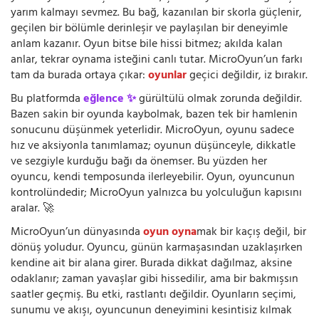
yarım kalmayı sevmez. Bu bağ, kazanılan bir skorla güçlenir,
geçilen bir bölümle derinleşir ve paylaşılan bir deneyimle
anlam kazanır. Oyun bitse bile hissi bitmez; akılda kalan
anlar, tekrar oynama isteğini canlı tutar. MicroOyun’un farkı
tam da burada ortaya çıkar:
oyunlar
geçici değildir, iz bırakır.
Bu platformda
eğlence ✨
gürültülü olmak zorunda değildir.
Bazen sakin bir oyunda kaybolmak, bazen tek bir hamlenin
sonucunu düşünmek yeterlidir. MicroOyun, oyunu sadece
hız ve aksiyonla tanımlamaz; oyunun düşünceyle, dikkatle
ve sezgiyle kurduğu bağı da önemser. Bu yüzden her
oyuncu, kendi temposunda ilerleyebilir. Oyun, oyuncunun
kontrolündedir; MicroOyun yalnızca bu yolculuğun kapısını
aralar. 🚀
MicroOyun’un dünyasında
oyun oyna
mak bir kaçış değil, bir
dönüş yoludur. Oyuncu, günün karmaşasından uzaklaşırken
kendine ait bir alana girer. Burada dikkat dağılmaz, aksine
odaklanır; zaman yavaşlar gibi hissedilir, ama bir bakmışsın
saatler geçmiş. Bu etki, rastlantı değildir. Oyunların seçimi,
sunumu ve akışı, oyuncunun deneyimini kesintisiz kılmak