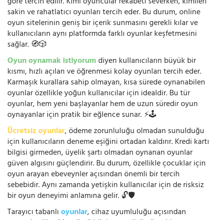
göre tercih edilir. Kimi oyuncular rekabeti severken, kimileri
sakin ve rahatlatıcı oyunları tercih eder. Bu durum, online
oyun sitelerinin geniş bir içerik sunmasını gerekli kılar ve
kullanıcıların aynı platformda farklı oyunlar keşfetmesini
sağlar. 🧭🎲
Oyun oynamak istiyorum
diyen kullanıcıların büyük bir
kısmı, hızlı açılan ve öğrenmesi kolay oyunları tercih eder.
Karmaşık kurallara sahip olmayan, kısa sürede oynanabilen
oyunlar özellikle yoğun kullanıcılar için idealdir. Bu tür
oyunlar, hem yeni başlayanlar hem de uzun süredir oyun
oynayanlar için pratik bir eğlence sunar. ⚡🕹️
Ücretsiz oyunlar
, ödeme zorunluluğu olmadan sunulduğu
için kullanıcıların deneme eşiğini ortadan kaldırır. Kredi kartı
bilgisi girmeden, üyelik şartı olmadan oynanan oyunlar
güven algısını güçlendirir. Bu durum, özellikle çocuklar için
oyun arayan ebeveynler açısından önemli bir tercih
sebebidir. Aynı zamanda yetişkin kullanıcılar için de risksiz
bir oyun deneyimi anlamına gelir. 🔓🛡️
Tarayıcı tabanlı
oyunlar
, cihaz uyumluluğu açısından