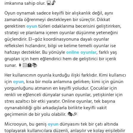
imkanına sahip olur. 💻🔓
Oyun oynamak sadece keyifli bir alışkanlık değil, aynı
zamanda öğrenmeyi destekleyen bir süreçtir. Dikkat
gerektiren
oyun
türleri odaklanma becerisini geliştirirken,
strateji ve planlama içeren oyunlar düşünme yeteneğini
güçlendirir. El–göz koordinasyonuna dayalı oyunlar
refleksleri hızlandırır, bilgi ve kelime temelli oyunlar ise
hafızayı destekler. Bu yönüyle
online oyunlar
, farklı yaş
grupları için hem eğlendirici hem de geliştirici bir içerik
sunar. 👩🏻‍🏫📚
Her kullanıcının oyunla kurduğu ilişki farklıdır. Kimi kullanıcı
için
oyun
, kısa bir mola anlamına gelirken; kimi için günün
yorgunluğunu atmanın en keyifli yoludur. Çocuklar için
renkli ve eğlenceli dünyalar sunan oyunlar, yetişkinler için
stres azaltıcı bir etki yaratır. Online oyunlar, tek başına
oynanabildiği gibi arkadaşlarla birlikte keyifli vakit
geçirmenin de bir yolu olabilir. 🎭🎉
Microoyun, bu geniş
oyun
dünyasını tek bir çatı altında
toplayarak kullanıcılara düzenli, anlaşılır ve kolay erişilebilir