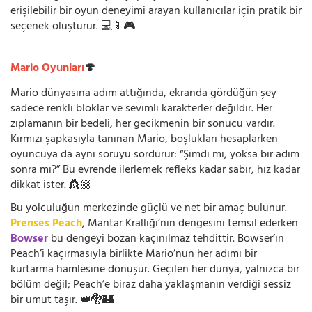
erişilebilir bir oyun deneyimi arayan kullanıcılar için pratik bir
seçenek oluşturur. 💻📱🎮
Mario Oyunları
🍄
Mario dünyasına adım attığında, ekranda gördüğün şey
sadece renkli bloklar ve sevimli karakterler değildir. Her
zıplamanın bir bedeli, her gecikmenin bir sonucu vardır.
Kırmızı şapkasıyla tanınan Mario, boşlukları hesaplarken
oyuncuya da aynı soruyu sordurur: “Şimdi mi, yoksa bir adım
sonra mı?” Bu evrende ilerlemek refleks kadar sabır, hız kadar
dikkat ister. 👸🏼
Bu yolculuğun merkezinde güçlü ve net bir amaç bulunur.
Prenses Peach
, Mantar Krallığı’nın dengesini temsil ederken
Bowser
bu dengeyi bozan kaçınılmaz tehdittir. Bowser’ın
Peach’i kaçırmasıyla birlikte Mario’nun her adımı bir
kurtarma hamlesine dönüşür. Geçilen her dünya, yalnızca bir
bölüm değil; Peach’e biraz daha yaklaşmanın verdiği sessiz
bir umut taşır. 👑🐉🏰