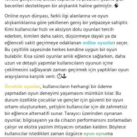
becerileri destekleyen bir alışkanlık haline gelmiştir. 🧠
Online oyun dünyası, farklı ilgi alanlarına ve oyun
alışkanlıklarına göre şekillenen geniş bir yelpazeye sahiptir.
Kimi kullanıcılar hızlı ve aksiyon dolu oyunları tercih
ederken, kimileri daha sakin, düşünmeye dayalı ya da
eğlenceli vakit geçirmeye odaklanan
online oyunlar
ı seçer.
Bu çeşitlilik sayesinde herkes kendine uygun bir oyun
bulabilir. Kısa süreli oyunlar anlık eğlence sağlarken, daha
uzun ve detaylı yapımlar kullanıcıların oyunun içine
çekilmesini sağlayarak zaman geçirmek için yaptıkları oyun
arayışlarına karşılık verir. ⏱️🕹️
Ücretsiz oyunlar
, kullanıcıların herhangi bir ödeme
yapmadan oyun deneyimi yaşamasını mümkün kılar. Bu
durum özellikle çocuklar ve gençler için güvenli bir oyun
ortamı oluştururken, yetişkin kullanıcılar için de zahmetsiz
bir eğlence alternatifi sunar. Tarayıcı üzerinden oynanan
oyunlar, bilgisayarın ya da cihazın performansını zorlamadan
çalışır ve ekstra yazılım ihtiyacını ortadan kaldırır. Böylece
kullanıcılar istedikleri zaman özgürce
oyun oyna
ma