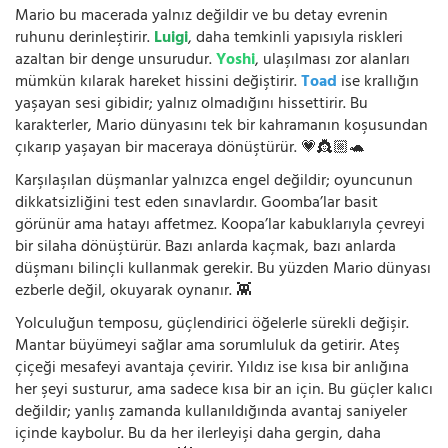
Mario bu macerada yalnız değildir ve bu detay evrenin
ruhunu derinleştirir.
Luigi
, daha temkinli yapısıyla riskleri
azaltan bir denge unsurudur.
Yoshi
, ulaşılması zor alanları
mümkün kılarak hareket hissini değiştirir.
Toad
ise krallığın
yaşayan sesi gibidir; yalnız olmadığını hissettirir. Bu
karakterler, Mario dünyasını tek bir kahramanın koşusundan
çıkarıp yaşayan bir maceraya dönüştürür. 💗👸🏼🐢
Karşılaşılan düşmanlar yalnızca engel değildir; oyuncunun
dikkatsizliğini test eden sınavlardır. Goomba’lar basit
görünür ama hatayı affetmez. Koopa’lar kabuklarıyla çevreyi
bir silaha dönüştürür. Bazı anlarda kaçmak, bazı anlarda
düşmanı bilinçli kullanmak gerekir. Bu yüzden Mario dünyası
ezberle değil, okuyarak oynanır. 👾
Yolculuğun temposu, güçlendirici öğelerle sürekli değişir.
Mantar büyümeyi sağlar ama sorumluluk da getirir. Ateş
çiçeği mesafeyi avantaja çevirir. Yıldız ise kısa bir anlığına
her şeyi susturur, ama sadece kısa bir an için. Bu güçler kalıcı
değildir; yanlış zamanda kullanıldığında avantaj saniyeler
içinde kaybolur. Bu da her ilerleyişi daha gergin, daha