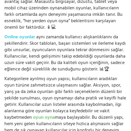
avantaj sağlar. Masaüstü bilgisayar, dizüstü, tablet veya
mobil cihaz üzerinden oynanabilen oyunlar, kullanıcıların
farklı ortamlarda aynı deneyimi yaşamasına imkân tanır. Bu
esneklik, “her yerden oyun oyna” beklentisini karşılayan
önemli bir faktördür. 📱💻
Online oyunlar
aynı zamanda kullanıcı alışkanlıklarını da
şekillendirir. Skor tabloları, başarı sistemleri ve ilerleme kaydı
gibi unsurlar, oyuncuların oyunlara tekrar dönmesini sağlar.
Kullanıcılar, kendi gelişimini takip edebildiği oyunlarda daha
uzun süre vakit geçirir. Bu da kaliteli oyun içeriğinin, sadece
eğlence değil süreklilik de sunduğunu gösterir. 📊🏆
Kategorilere ayrılmış oyun yapısı, kullanıcıların aradıkları
oyun türüne zahmetsizce ulaşmasını sağlar. Aksiyon, spor,
yarış ya da zeka oyunları gibi farklı seçeneklerin düzenli bir
şekilde sunulması, oyun oynamayı daha pratik ve keyifli hale
getirir. Kullanıcılar uzun listeler arasında kaybolmadan, ilgi
alanlarına göre oyunları kolayca keşfedebilir ve vakit
kaybetmeden
oyun oyna
maya başlayabilir. Bu düzenli yapı,
hem yeni gelen kullanıcıların siteye hızlıca alışmasını sağlar
hem de sık oynayan kullanıcılar için konforlu bir deneyim