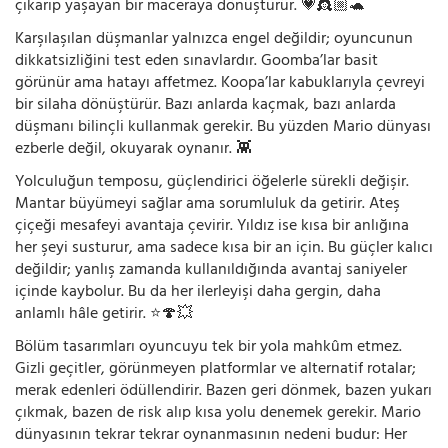
çıkarıp yaşayan bir maceraya dönüştürür. 💗👸🏼🐢
Karşılaşılan düşmanlar yalnızca engel değildir; oyuncunun
dikkatsizliğini test eden sınavlardır. Goomba’lar basit
görünür ama hatayı affetmez. Koopa’lar kabuklarıyla çevreyi
bir silaha dönüştürür. Bazı anlarda kaçmak, bazı anlarda
düşmanı bilinçli kullanmak gerekir. Bu yüzden Mario dünyası
ezberle değil, okuyarak oynanır. 👾
Yolculuğun temposu, güçlendirici öğelerle sürekli değişir.
Mantar büyümeyi sağlar ama sorumluluk da getirir. Ateş
çiçeği mesafeyi avantaja çevirir. Yıldız ise kısa bir anlığına
her şeyi susturur, ama sadece kısa bir an için. Bu güçler kalıcı
değildir; yanlış zamanda kullanıldığında avantaj saniyeler
içinde kaybolur. Bu da her ilerleyişi daha gergin, daha
anlamlı hâle getirir. ⭐🍄💥
Bölüm tasarımları oyuncuyu tek bir yola mahkûm etmez.
Gizli geçitler, görünmeyen platformlar ve alternatif rotalar;
merak edenleri ödüllendirir. Bazen geri dönmek, bazen yukarı
çıkmak, bazen de risk alıp kısa yolu denemek gerekir. Mario
dünyasının tekrar tekrar oynanmasının nedeni budur: Her