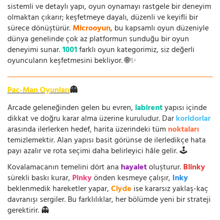
sistemli ve detaylı yapı, oyun oynamayı rastgele bir deneyim
olmaktan çıkarır; keşfetmeye dayalı, düzenli ve keyifli bir
sürece dönüştürür.
Microoyun
, bu kapsamlı oyun düzeniyle
dünya genelinde çok az platformun sunduğu bir oyun
deneyimi sunar.
1001
farklı oyun kategorimiz, siz değerli
oyuncuların keşfetmesini bekliyor. 🌐✨
Pac-Man Oyunları
👻
Arcade geleneğinden gelen bu evren,
labirent
yapısı içinde
dikkat ve doğru karar alma üzerine kuruludur. Dar
koridorlar
arasında ilerlerken hedef, harita üzerindeki tüm
noktaları
temizlemektir. Alan yapısı basit görünse de ilerledikçe hata
payı azalır ve rota seçimi daha belirleyici hâle gelir. 🕹️
Kovalamacanın temelini dört ana
hayalet
oluşturur.
Blinky
sürekli baskı kurar,
Pinky
önden kesmeye çalışır,
Inky
beklenmedik hareketler yapar,
Clyde
ise kararsız yaklaş-kaç
davranışı sergiler. Bu farklılıklar, her bölümde yeni bir strateji
gerektirir. 👻