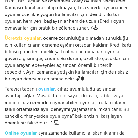
kısmı, hızlı açılan ve öğrenmesi kolay oyunları tercih eder.
Karmaşık kurallara sahip olmayan, kısa sürede oynanabilen
oyunlar özellikle yoğun kullanıcılar için idealdir. Bu tür
oyunlar, hem yeni başlayanlar hem de uzun süredir oyun
oynayanlar için pratik bir eğlence sunar. ⚡🕹️
Ücretsiz oyunlar
, ödeme zorunluluğu olmadan sunulduğu
için kullanıcıların deneme eşiğini ortadan kaldırır. Kredi kartı
bilgisi girmeden, üyelik şartı olmadan oynanan oyunlar
güven algısını güçlendirir. Bu durum, özellikle çocuklar için
oyun arayan ebeveynler açısından önemli bir tercih
sebebidir. Aynı zamanda yetişkin kullanıcılar için de risksiz
bir oyun deneyimi anlamına gelir. 🔓🛡️
Tarayıcı tabanlı
oyunlar
, cihaz uyumluluğu açısından
avantaj sağlar. Masaüstü bilgisayar, dizüstü, tablet veya
mobil cihaz üzerinden oynanabilen oyunlar, kullanıcıların
farklı ortamlarda aynı deneyimi yaşamasına imkân tanır. Bu
esneklik, “her yerden oyun oyna” beklentisini karşılayan
önemli bir faktördür. 📱💻
Online oyunlar
aynı zamanda kullanıcı alışkanlıklarını da