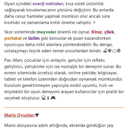
Oyun içindeki
enerji noktaları
, kısa süreli üstünlük
sağlayarak kovalamacanın yönünü değiştirir. Bu anlarda
daha cesur hamleler yapmak mümkün olur ancak süre
kısıtlıdır ve zamanlama kritik öneme sahiptir. ⚡
Skor sisteminde
meyveler
önemli rol oynar.
Kiraz
,
çilek
,
portakal
ve
üzüm
gibi bonuslar ek puan kazandırırken
oyuncuyu daha riskli alanlara yönlendirebilir. Bu denge,
ustalaşmayı teşvik eden temel unsurlardan biridir. 🍒🍓🍊🍇
Pac-Man; çocuklar için anlaşılır, gençler için refleks
geliştirici, yetişkinler için ise nostaljik bir deneyim sunar. Bu
evreni sitemizde ücretsiz olarak, online şekilde; bilgisayar,
tablet ve telefon üzerinden doğrudan oynamak mümkündür.
Kurulum gerektirmeyen yapısıyla mobil uyumlu, hızlı ve
erişilebilir bir oyun deneyimi arayan kullanıcılar için pratik bir
seçenek oluşturur. 💻📱🎮
Mario Oyunları
🍄
Mario dünyasına adım attığında, ekranda gördüğün şey