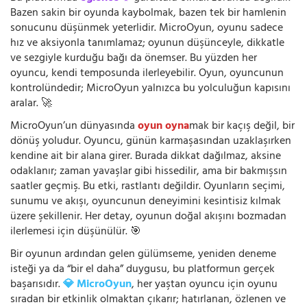
Bazen sakin bir oyunda kaybolmak, bazen tek bir hamlenin
sonucunu düşünmek yeterlidir. MicroOyun, oyunu sadece
hız ve aksiyonla tanımlamaz; oyunun düşünceyle, dikkatle
ve sezgiyle kurduğu bağı da önemser. Bu yüzden her
oyuncu, kendi temposunda ilerleyebilir. Oyun, oyuncunun
kontrolündedir; MicroOyun yalnızca bu yolculuğun kapısını
aralar. 🚀
MicroOyun’un dünyasında
oyun oyna
mak bir kaçış değil, bir
dönüş yoludur. Oyuncu, günün karmaşasından uzaklaşırken
kendine ait bir alana girer. Burada dikkat dağılmaz, aksine
odaklanır; zaman yavaşlar gibi hissedilir, ama bir bakmışsın
saatler geçmiş. Bu etki, rastlantı değildir. Oyunların seçimi,
sunumu ve akışı, oyuncunun deneyimini kesintisiz kılmak
üzere şekillenir. Her detay, oyunun doğal akışını bozmadan
ilerlemesi için düşünülür. 🎯
Bir oyunun ardından gelen gülümseme, yeniden deneme
isteği ya da “bir el daha” duygusu, bu platformun gerçek
başarısıdır.
💎 MicroOyun
, her yaştan oyuncu için oyunu
sıradan bir etkinlik olmaktan çıkarır; hatırlanan, özlenen ve