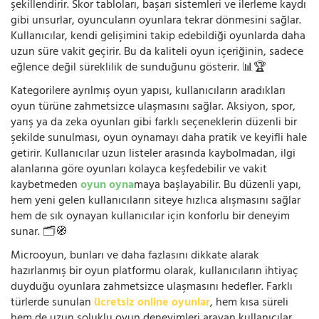
şekillendirir. Skor tabloları, başarı sistemleri ve ilerleme kaydı
gibi unsurlar, oyuncuların oyunlara tekrar dönmesini sağlar.
Kullanıcılar, kendi gelişimini takip edebildiği oyunlarda daha
uzun süre vakit geçirir. Bu da kaliteli oyun içeriğinin, sadece
eğlence değil süreklilik de sunduğunu gösterir. 📊🏆
Kategorilere ayrılmış oyun yapısı, kullanıcıların aradıkları
oyun türüne zahmetsizce ulaşmasını sağlar. Aksiyon, spor,
yarış ya da zeka oyunları gibi farklı seçeneklerin düzenli bir
şekilde sunulması, oyun oynamayı daha pratik ve keyifli hale
getirir. Kullanıcılar uzun listeler arasında kaybolmadan, ilgi
alanlarına göre oyunları kolayca keşfedebilir ve vakit
kaybetmeden
oyun oyna
maya başlayabilir. Bu düzenli yapı,
hem yeni gelen kullanıcıların siteye hızlıca alışmasını sağlar
hem de sık oynayan kullanıcılar için konforlu bir deneyim
sunar. 🗂️🧭
Microoyun, bunları ve daha fazlasını dikkate alarak
hazırlanmış bir oyun platformu olarak, kullanıcıların ihtiyaç
duyduğu oyunlara zahmetsizce ulaşmasını hedefler. Farklı
türlerde sunulan
ücretsiz online oyunlar
, hem kısa süreli