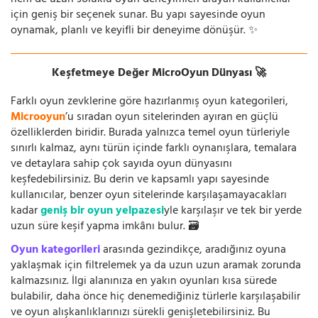
hem de uzun soluklu oyun deneyimleri arayan kullanıcılar
için geniş bir seçenek sunar. Bu yapı sayesinde oyun
oynamak, planlı ve keyifli bir deneyime dönüşür. ✨
Keşfetmeye Değer MicroOyun Dünyası 🚀
Farklı oyun zevklerine göre hazırlanmış oyun kategorileri,
Microoyun
’u sıradan oyun sitelerinden ayıran en güçlü
özelliklerden biridir. Burada yalnızca temel oyun türleriyle
sınırlı kalmaz, aynı türün içinde farklı oynanışlara, temalara
ve detaylara sahip çok sayıda oyun dünyasını
keşfedebilirsiniz. Bu derin ve kapsamlı yapı sayesinde
kullanıcılar, benzer oyun sitelerinde karşılaşamayacakları
kadar
geniş bir oyun yelpazesi
yle karşılaşır ve tek bir yerde
uzun süre keşif yapma imkânı bulur. 🗃️
Oyun kategorileri
arasında gezindikçe, aradığınız oyuna
yaklaşmak için filtrelemek ya da uzun uzun aramak zorunda
kalmazsınız. İlgi alanınıza en yakın oyunları kısa sürede
bulabilir, daha önce hiç denemediğiniz türlerle karşılaşabilir
ve oyun alışkanlıklarınızı sürekli genişletebilirsiniz. Bu