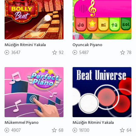
Müziğin Ritmini Yakala
Oyuncak Piyano
3647
92
5487
78
Mükemmel Piyano
Müziğin Ritmini Yakala
4907
68
16130
64