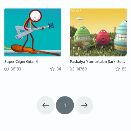
Süper Çılgın Gitar 4
Paskalya Yumurtaları Şarkı Söylüyor
36183
84
14769
85
1