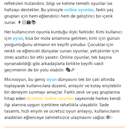
refleksleri hızlandırır, bilgi ve kelime temelli oyunlar ise
hafızayı destekler. Bu yönüyle
online oyunlar
, farklı yaş
grupları için hem eğlendirici hem de geliştirici bir içerik
sunar. 👩🏻‍🏫📚
Her kullanıcının oyunla kurduğu ilişki farklıdır. Kimi kullanıcı
için
oyun
, kısa bir mola anlamına gelirken; kimi için günün
yorgunluğunu atmanın en keyifli yoludur. Çocuklar için
renkli ve eğlenceli dünyalar sunan oyunlar, yetişkinler için
stres azaltıcı bir etki yaratır. Online oyunlar, tek başına
oynanabildiği gibi arkadaşlarla birlikte keyifli vakit
geçirmenin de bir yolu olabilir. 🎭🎉
Microoyun, bu geniş
oyun
dünyasını tek bir çatı altında
toplayarak kullanıcılara düzenli, anlaşılır ve kolay erişilebilir
bir deneyim sunmayı amaçlar. Farklı zevk ve yaş gruplarına
hitap eden
ücretsiz online oyunlar
sayesinde herkes kendi
ilgi alanına uygun içeriklere rahatlıkla ulaşabilir. Sade
tasarım, hızlı erişim ve ücretsiz oyun anlayışı, kullanıcıların
aradıkları eğlenceye zahmetsizce ulaşmasını sağlar. 🌐✨