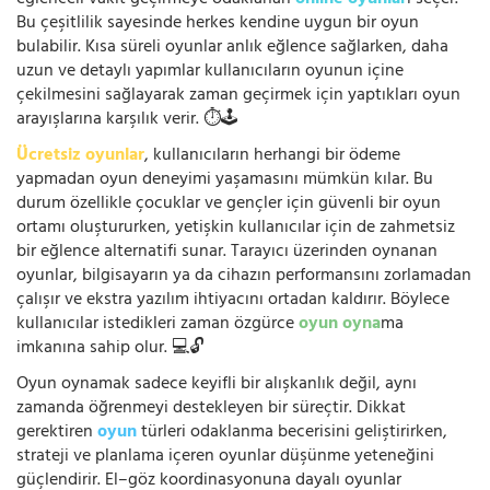
eğlenceli vakit geçirmeye odaklanan
online oyunlar
ı seçer.
Bu çeşitlilik sayesinde herkes kendine uygun bir oyun
bulabilir. Kısa süreli oyunlar anlık eğlence sağlarken, daha
uzun ve detaylı yapımlar kullanıcıların oyunun içine
çekilmesini sağlayarak zaman geçirmek için yaptıkları oyun
arayışlarına karşılık verir. ⏱️🕹️
Ücretsiz oyunlar
, kullanıcıların herhangi bir ödeme
yapmadan oyun deneyimi yaşamasını mümkün kılar. Bu
durum özellikle çocuklar ve gençler için güvenli bir oyun
ortamı oluştururken, yetişkin kullanıcılar için de zahmetsiz
bir eğlence alternatifi sunar. Tarayıcı üzerinden oynanan
oyunlar, bilgisayarın ya da cihazın performansını zorlamadan
çalışır ve ekstra yazılım ihtiyacını ortadan kaldırır. Böylece
kullanıcılar istedikleri zaman özgürce
oyun oyna
ma
imkanına sahip olur. 💻🔓
Oyun oynamak sadece keyifli bir alışkanlık değil, aynı
zamanda öğrenmeyi destekleyen bir süreçtir. Dikkat
gerektiren
oyun
türleri odaklanma becerisini geliştirirken,
strateji ve planlama içeren oyunlar düşünme yeteneğini
güçlendirir. El–göz koordinasyonuna dayalı oyunlar