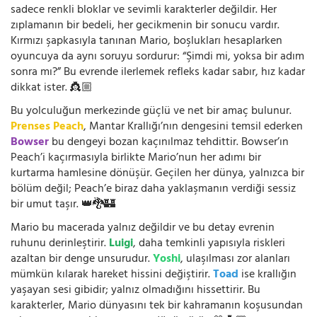
sadece renkli bloklar ve sevimli karakterler değildir. Her
zıplamanın bir bedeli, her gecikmenin bir sonucu vardır.
Kırmızı şapkasıyla tanınan Mario, boşlukları hesaplarken
oyuncuya da aynı soruyu sordurur: “Şimdi mi, yoksa bir adım
sonra mı?” Bu evrende ilerlemek refleks kadar sabır, hız kadar
dikkat ister. 👸🏼
Bu yolculuğun merkezinde güçlü ve net bir amaç bulunur.
Prenses Peach
, Mantar Krallığı’nın dengesini temsil ederken
Bowser
bu dengeyi bozan kaçınılmaz tehdittir. Bowser’ın
Peach’i kaçırmasıyla birlikte Mario’nun her adımı bir
kurtarma hamlesine dönüşür. Geçilen her dünya, yalnızca bir
bölüm değil; Peach’e biraz daha yaklaşmanın verdiği sessiz
bir umut taşır. 👑🐉🏰
Mario bu macerada yalnız değildir ve bu detay evrenin
ruhunu derinleştirir.
Luigi
, daha temkinli yapısıyla riskleri
azaltan bir denge unsurudur.
Yoshi
, ulaşılması zor alanları
mümkün kılarak hareket hissini değiştirir.
Toad
ise krallığın
yaşayan sesi gibidir; yalnız olmadığını hissettirir. Bu
karakterler, Mario dünyasını tek bir kahramanın koşusundan