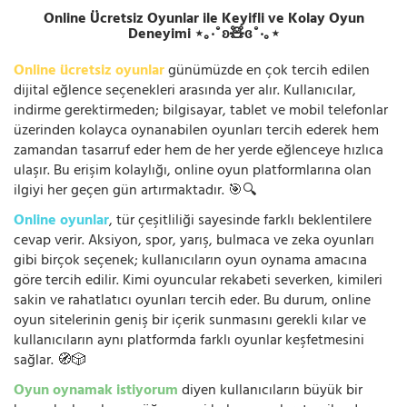
Online Ücretsiz Oyunlar ile Keyifli ve Kolay Oyun
Deneyimi ⋆｡‧˚ʚ🧸ɞ˚‧｡⋆
Online ücretsiz oyunlar
günümüzde en çok tercih edilen
dijital eğlence seçenekleri arasında yer alır. Kullanıcılar,
indirme gerektirmeden; bilgisayar, tablet ve mobil telefonlar
üzerinden kolayca oynanabilen oyunları tercih ederek hem
zamandan tasarruf eder hem de her yerde eğlenceye hızlıca
ulaşır. Bu erişim kolaylığı, online oyun platformlarına olan
ilgiyi her geçen gün artırmaktadır. 🎯🔍
Online oyunlar
, tür çeşitliliği sayesinde farklı beklentilere
cevap verir. Aksiyon, spor, yarış, bulmaca ve zeka oyunları
gibi birçok seçenek; kullanıcıların oyun oynama amacına
göre tercih edilir. Kimi oyuncular rekabeti severken, kimileri
sakin ve rahatlatıcı oyunları tercih eder. Bu durum, online
oyun sitelerinin geniş bir içerik sunmasını gerekli kılar ve
kullanıcıların aynı platformda farklı oyunlar keşfetmesini
sağlar. 🧭🎲
Oyun oynamak istiyorum
diyen kullanıcıların büyük bir