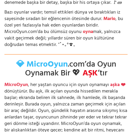
denemede başka bir detay, başka bir his ortaya çıkar. 🚩🧱
Bazı oyunlar vardır; temsil ettikleri dünya ve bıraktıkları iz
sayesinde sıradan bir eğlencenin ötesinde durur.
Mario
, bu
özel yeri fazlasıyla hak eden oyunlardan biridir.
MicroOyun.com’da bu ölümsüz oyunu
oyna
mak, yalnızca
vakit geçirmek değil; yıllardır süren bir oyun kültürüne
doğrudan temas etmektir. ⁺˚⋆｡°🍄₊
💎 MicroOyun
.com’da Oyun
Oynamak Bir 💖
AŞK
’tır
MicroOyun
, her yaştan oyuncu için oyun oynamayı
aşka ❤️
dönüştürür. Bu aşk, ilk açılan oyunda hissedilen merakla
başlar; ekranda beliren ilk sahnede, ilk hamlede, ilk başarıda
derinleşir. Burada oyun, yalnızca zaman geçirmek için açılan
bir araç değildir. Oyun, gündelik hayatın arasına sıkışmış kısa
anlardan taşar, oyuncunun zihninde yer eder ve tekrar tekrar
geri dönme isteği uyandırır. MicroOyun’da oyun oynamak,
bir alışkanlıktan öteye geçer; kendine ait bir ritmi, heyecanı