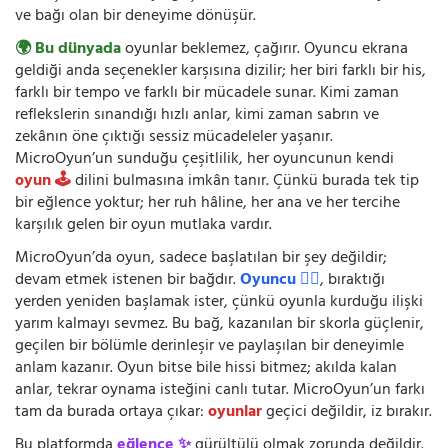
ve bağı olan bir deneyime dönüşür.
🌍 Bu dünyada
oyunlar beklemez, çağırır. Oyuncu ekrana
geldiği anda seçenekler karşısına dizilir; her biri farklı bir his,
farklı bir tempo ve farklı bir mücadele sunar. Kimi zaman
reflekslerin sınandığı hızlı anlar, kimi zaman sabrın ve
zekânın öne çıktığı sessiz mücadeleler yaşanır.
MicroOyun’un sunduğu çeşitlilik, her oyuncunun kendi
oyun 🕹️
dilini bulmasına imkân tanır. Çünkü burada tek tip
bir eğlence yoktur; her ruh hâline, her ana ve her tercihe
karşılık gelen bir oyun mutlaka vardır.
MicroOyun’da oyun, sadece başlatılan bir şey değildir;
devam etmek istenen bir bağdır.
Oyuncu 🧍‍♂️
, bıraktığı
yerden yeniden başlamak ister, çünkü oyunla kurduğu ilişki
yarım kalmayı sevmez. Bu bağ, kazanılan bir skorla güçlenir,
geçilen bir bölümle derinleşir ve paylaşılan bir deneyimle
anlam kazanır. Oyun bitse bile hissi bitmez; akılda kalan
anlar, tekrar oynama isteğini canlı tutar. MicroOyun’un farkı
tam da burada ortaya çıkar:
oyunlar
geçici değildir, iz bırakır.
Bu platformda
eğlence ✨
gürültülü olmak zorunda değildir.