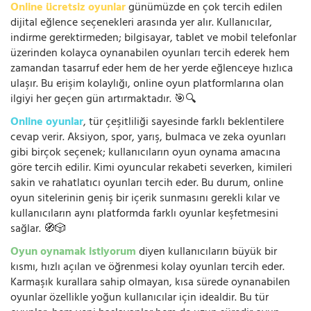
Online ücretsiz oyunlar
günümüzde en çok tercih edilen
dijital eğlence seçenekleri arasında yer alır. Kullanıcılar,
indirme gerektirmeden; bilgisayar, tablet ve mobil telefonlar
üzerinden kolayca oynanabilen oyunları tercih ederek hem
zamandan tasarruf eder hem de her yerde eğlenceye hızlıca
ulaşır. Bu erişim kolaylığı, online oyun platformlarına olan
ilgiyi her geçen gün artırmaktadır. 🎯🔍
Online oyunlar
, tür çeşitliliği sayesinde farklı beklentilere
cevap verir. Aksiyon, spor, yarış, bulmaca ve zeka oyunları
gibi birçok seçenek; kullanıcıların oyun oynama amacına
göre tercih edilir. Kimi oyuncular rekabeti severken, kimileri
sakin ve rahatlatıcı oyunları tercih eder. Bu durum, online
oyun sitelerinin geniş bir içerik sunmasını gerekli kılar ve
kullanıcıların aynı platformda farklı oyunlar keşfetmesini
sağlar. 🧭🎲
Oyun oynamak istiyorum
diyen kullanıcıların büyük bir
kısmı, hızlı açılan ve öğrenmesi kolay oyunları tercih eder.
Karmaşık kurallara sahip olmayan, kısa sürede oynanabilen
oyunlar özellikle yoğun kullanıcılar için idealdir. Bu tür