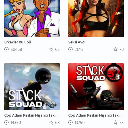
Erkekler Kulübü
Seksi Avcı
50468
65
21713
70
Çöp Adam Keskin Nişancı Takımı 4
Çöp Adam Keskin Nişancı Takımı 3
14350
68
13750
75