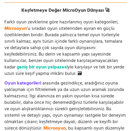
Keşfetmeye Değer MicroOyun Dünyası 🚀
Farklı oyun zevklerine göre hazırlanmış oyun kategorileri,
Microoyun
’u sıradan oyun sitelerinden ayıran en güçlü
özelliklerden biridir. Burada yalnızca temel oyun türleriyle
sınırlı kalmaz, aynı türün içinde farklı oynanışlara, temalara
ve detaylara sahip çok sayıda oyun dünyasını
keşfedebilirsiniz. Bu derin ve kapsamlı yapı sayesinde
kullanıcılar, benzer oyun sitelerinde karşılaşamayacakları
kadar
geniş bir oyun yelpazesi
yle karşılaşır ve tek bir yerde
uzun süre keşif yapma imkânı bulur. 🗃️
Oyun kategorileri
arasında gezindikçe, aradığınız oyuna
yaklaşmak için filtrelemek ya da uzun uzun aramak zorunda
kalmazsınız. İlgi alanınıza en yakın oyunları kısa sürede
bulabilir, daha önce hiç denemediğiniz türlerle karşılaşabilir
ve oyun alışkanlıklarınızı sürekli genişletebilirsiniz. Bu
sistemli ve detaylı yapı, oyun oynamayı rastgele bir deneyim
olmaktan çıkarır; keşfetmeye dayalı, düzenli ve keyifli bir
sürece dönüştürür.
Microoyun
, bu kapsamlı oyun düzeniyle