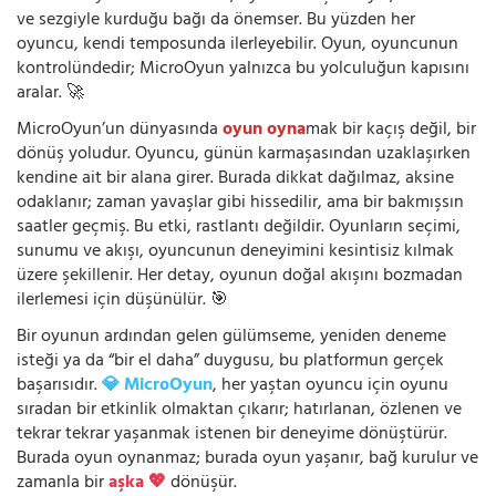
ve sezgiyle kurduğu bağı da önemser. Bu yüzden her
oyuncu, kendi temposunda ilerleyebilir. Oyun, oyuncunun
kontrolündedir; MicroOyun yalnızca bu yolculuğun kapısını
aralar. 🚀
MicroOyun’un dünyasında
oyun oyna
mak bir kaçış değil, bir
dönüş yoludur. Oyuncu, günün karmaşasından uzaklaşırken
kendine ait bir alana girer. Burada dikkat dağılmaz, aksine
odaklanır; zaman yavaşlar gibi hissedilir, ama bir bakmışsın
saatler geçmiş. Bu etki, rastlantı değildir. Oyunların seçimi,
sunumu ve akışı, oyuncunun deneyimini kesintisiz kılmak
üzere şekillenir. Her detay, oyunun doğal akışını bozmadan
ilerlemesi için düşünülür. 🎯
Bir oyunun ardından gelen gülümseme, yeniden deneme
isteği ya da “bir el daha” duygusu, bu platformun gerçek
başarısıdır.
💎 MicroOyun
, her yaştan oyuncu için oyunu
sıradan bir etkinlik olmaktan çıkarır; hatırlanan, özlenen ve
tekrar tekrar yaşanmak istenen bir deneyime dönüştürür.
Burada oyun oynanmaz; burada oyun yaşanır, bağ kurulur ve
zamanla bir
aşka 💖
dönüşür.