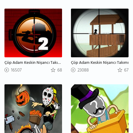
Çöp Adam Keskin Nişancı Takımı 2
Çöp Adam Keskin Nişancı Takımı
16507
68
23088
67