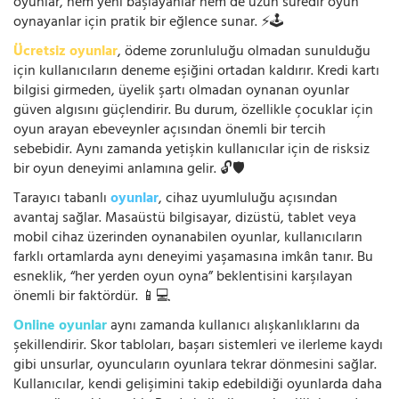
oyunlar, hem yeni başlayanlar hem de uzun süredir oyun
oynayanlar için pratik bir eğlence sunar. ⚡🕹️
Ücretsiz oyunlar
, ödeme zorunluluğu olmadan sunulduğu
için kullanıcıların deneme eşiğini ortadan kaldırır. Kredi kartı
bilgisi girmeden, üyelik şartı olmadan oynanan oyunlar
güven algısını güçlendirir. Bu durum, özellikle çocuklar için
oyun arayan ebeveynler açısından önemli bir tercih
sebebidir. Aynı zamanda yetişkin kullanıcılar için de risksiz
bir oyun deneyimi anlamına gelir. 🔓🛡️
Tarayıcı tabanlı
oyunlar
, cihaz uyumluluğu açısından
avantaj sağlar. Masaüstü bilgisayar, dizüstü, tablet veya
mobil cihaz üzerinden oynanabilen oyunlar, kullanıcıların
farklı ortamlarda aynı deneyimi yaşamasına imkân tanır. Bu
esneklik, “her yerden oyun oyna” beklentisini karşılayan
önemli bir faktördür. 📱💻
Online oyunlar
aynı zamanda kullanıcı alışkanlıklarını da
şekillendirir. Skor tabloları, başarı sistemleri ve ilerleme kaydı
gibi unsurlar, oyuncuların oyunlara tekrar dönmesini sağlar.
Kullanıcılar, kendi gelişimini takip edebildiği oyunlarda daha