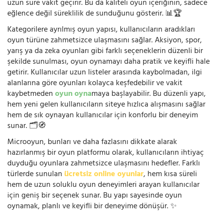
uzun süre vakit geçirir. Bu da kaliteli oyun içeriğinin, sadece
eğlence değil süreklilik de sunduğunu gösterir. 📊🏆
Kategorilere ayrılmış oyun yapısı, kullanıcıların aradıkları
oyun türüne zahmetsizce ulaşmasını sağlar. Aksiyon, spor,
yarış ya da zeka oyunları gibi farklı seçeneklerin düzenli bir
şekilde sunulması, oyun oynamayı daha pratik ve keyifli hale
getirir. Kullanıcılar uzun listeler arasında kaybolmadan, ilgi
alanlarına göre oyunları kolayca keşfedebilir ve vakit
kaybetmeden
oyun oyna
maya başlayabilir. Bu düzenli yapı,
hem yeni gelen kullanıcıların siteye hızlıca alışmasını sağlar
hem de sık oynayan kullanıcılar için konforlu bir deneyim
sunar. 🗂️🧭
Microoyun, bunları ve daha fazlasını dikkate alarak
hazırlanmış bir oyun platformu olarak, kullanıcıların ihtiyaç
duyduğu oyunlara zahmetsizce ulaşmasını hedefler. Farklı
türlerde sunulan
ücretsiz online oyunlar
, hem kısa süreli
hem de uzun soluklu oyun deneyimleri arayan kullanıcılar
için geniş bir seçenek sunar. Bu yapı sayesinde oyun
oynamak, planlı ve keyifli bir deneyime dönüşür. ✨