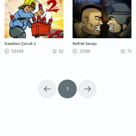
Gazeteci Çocuk 2
Nefret Savaşı
58448
82
33386
73
1