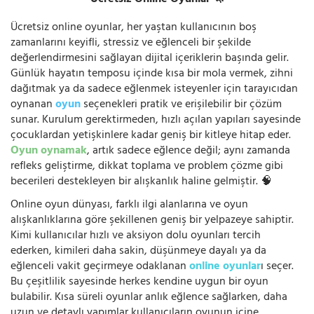
Ücretsiz Online Oyunlar 🦄
Ücretsiz online oyunlar, her yaştan kullanıcının boş
zamanlarını keyifli, stressiz ve eğlenceli bir şekilde
değerlendirmesini sağlayan dijital içeriklerin başında gelir.
Günlük hayatın temposu içinde kısa bir mola vermek, zihni
dağıtmak ya da sadece eğlenmek isteyenler için tarayıcıdan
oynanan
oyun
seçenekleri pratik ve erişilebilir bir çözüm
sunar. Kurulum gerektirmeden, hızlı açılan yapıları sayesinde
çocuklardan yetişkinlere kadar geniş bir kitleye hitap eder.
Oyun oynamak
, artık sadece eğlence değil; aynı zamanda
refleks geliştirme, dikkat toplama ve problem çözme gibi
becerileri destekleyen bir alışkanlık haline gelmiştir. 🧠
Online oyun dünyası, farklı ilgi alanlarına ve oyun
alışkanlıklarına göre şekillenen geniş bir yelpazeye sahiptir.
Kimi kullanıcılar hızlı ve aksiyon dolu oyunları tercih
ederken, kimileri daha sakin, düşünmeye dayalı ya da
eğlenceli vakit geçirmeye odaklanan
online oyunlar
ı seçer.
Bu çeşitlilik sayesinde herkes kendine uygun bir oyun
bulabilir. Kısa süreli oyunlar anlık eğlence sağlarken, daha
uzun ve detaylı yapımlar kullanıcıların oyunun içine