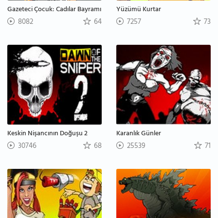
Gazeteci Çocuk: Cadılar Bayramı
Yüzümü Kurtar
8082
64
7257
73
Keskin Nişancının Doğuşu 2
Karanlık Günler
30746
68
25539
71