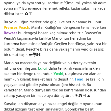
oyuncuya da aynı soruyu sordurur: “Şimdi mi, yoksa bir adım
sonra mı?” Bu evrende ilerlemek refleks kadar sabır, hız kadar
dikkat ister. 👸🏼
Bu yolculuğun merkezinde güçlü ve net bir amaç bulunur.
Prenses Peach
, Mantar Krallığı’nın dengesini temsil ederken
Bowser
bu dengeyi bozan kaçınılmaz tehdittir. Bowser’ın
Peach’i kaçırmasıyla birlikte Mario’nun her adımı bir
kurtarma hamlesine dönüşür. Geçilen her dünya, yalnızca bir
bölüm değil; Peach’e biraz daha yaklaşmanın verdiği sessiz
bir umut taşır. 👑🐉🏰
Mario bu macerada yalnız değildir ve bu detay evrenin
ruhunu derinleştirir.
Luigi
, daha temkinli yapısıyla riskleri
azaltan bir denge unsurudur.
Yoshi
, ulaşılması zor alanları
mümkün kılarak hareket hissini değiştirir.
Toad
ise krallığın
yaşayan sesi gibidir; yalnız olmadığını hissettirir. Bu
karakterler, Mario dünyasını tek bir kahramanın koşusundan
çıkarıp yaşayan bir maceraya dönüştürür. 💗👸🏼🐢
Karşılaşılan düşmanlar yalnızca engel değildir; oyuncunun
dikkatsizliğini test eden sınavlardır. Goomba’lar basit