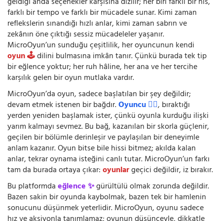
geldiği anda seçenekler karşısına dizilir; her biri farklı bir his,
farklı bir tempo ve farklı bir mücadele sunar. Kimi zaman
reflekslerin sınandığı hızlı anlar, kimi zaman sabrın ve
zekânın öne çıktığı sessiz mücadeleler yaşanır.
MicroOyun’un sunduğu çeşitlilik, her oyuncunun kendi
oyun 🕹️
dilini bulmasına imkân tanır. Çünkü burada tek tip
bir eğlence yoktur; her ruh hâline, her ana ve her tercihe
karşılık gelen bir oyun mutlaka vardır.
MicroOyun’da oyun, sadece başlatılan bir şey değildir;
devam etmek istenen bir bağdır.
Oyuncu 🧍‍♂️
, bıraktığı
yerden yeniden başlamak ister, çünkü oyunla kurduğu ilişki
yarım kalmayı sevmez. Bu bağ, kazanılan bir skorla güçlenir,
geçilen bir bölümle derinleşir ve paylaşılan bir deneyimle
anlam kazanır. Oyun bitse bile hissi bitmez; akılda kalan
anlar, tekrar oynama isteğini canlı tutar. MicroOyun’un farkı
tam da burada ortaya çıkar:
oyunlar
geçici değildir, iz bırakır.
Bu platformda
eğlence ✨
gürültülü olmak zorunda değildir.
Bazen sakin bir oyunda kaybolmak, bazen tek bir hamlenin
sonucunu düşünmek yeterlidir. MicroOyun, oyunu sadece
hız ve aksiyonla tanımlamaz; oyunun düşünceyle, dikkatle