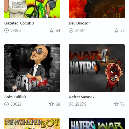
Gazeteci Çocuk 3
Dev Dinozor
23156
64
24814
73
Boks Kulübü
Nefret Savaşı 2
30023
68
29876
76