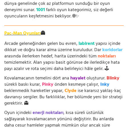
dünya genelinde çok az platformun sunduğu bir oyun
deneyimi sunar.
1001
farklı oyun kategorimiz, siz değerli
oyuncuların keşfetmesini bekliyor. 🌐✨
Pac-Man Oyunları
👻
Arcade geleneğinden gelen bu evren,
labirent
yapısı içinde
dikkat ve doğru karar alma üzerine kuruludur. Dar
koridorlar
arasında ilerlerken hedef, harita üzerindeki tüm
noktaları
temizlemektir. Alan yapısı basit görünse de ilerledikçe hata
payı azalır ve rota seçimi daha belirleyici hâle gelir. 🕹️
Kovalamacanın temelini dört ana
hayalet
oluşturur.
Blinky
sürekli baskı kurar,
Pinky
önden kesmeye çalışır,
Inky
beklenmedik hareketler yapar,
Clyde
ise kararsız yaklaş-kaç
davranışı sergiler. Bu farklılıklar, her bölümde yeni bir strateji
gerektirir. 👻
Oyun içindeki
enerji noktaları
, kısa süreli üstünlük
sağlayarak kovalamacanın yönünü değiştirir. Bu anlarda
daha cesur hamleler yapmak mümkün olur ancak süre