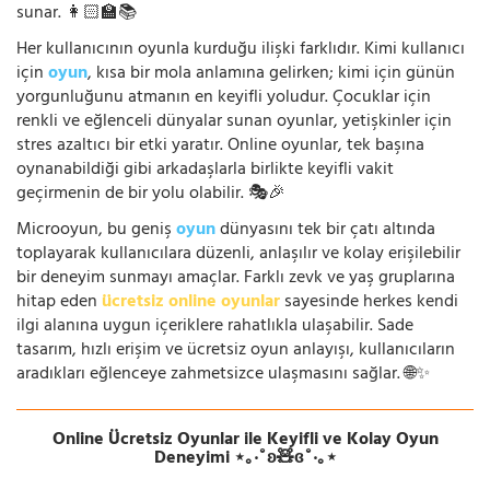
sunar. 👩🏻‍🏫📚
Her kullanıcının oyunla kurduğu ilişki farklıdır. Kimi kullanıcı
için
oyun
, kısa bir mola anlamına gelirken; kimi için günün
yorgunluğunu atmanın en keyifli yoludur. Çocuklar için
renkli ve eğlenceli dünyalar sunan oyunlar, yetişkinler için
stres azaltıcı bir etki yaratır. Online oyunlar, tek başına
oynanabildiği gibi arkadaşlarla birlikte keyifli vakit
geçirmenin de bir yolu olabilir. 🎭🎉
Microoyun, bu geniş
oyun
dünyasını tek bir çatı altında
toplayarak kullanıcılara düzenli, anlaşılır ve kolay erişilebilir
bir deneyim sunmayı amaçlar. Farklı zevk ve yaş gruplarına
hitap eden
ücretsiz online oyunlar
sayesinde herkes kendi
ilgi alanına uygun içeriklere rahatlıkla ulaşabilir. Sade
tasarım, hızlı erişim ve ücretsiz oyun anlayışı, kullanıcıların
aradıkları eğlenceye zahmetsizce ulaşmasını sağlar. 🌐✨
Online Ücretsiz Oyunlar ile Keyifli ve Kolay Oyun
Deneyimi ⋆｡‧˚ʚ🧸ɞ˚‧｡⋆