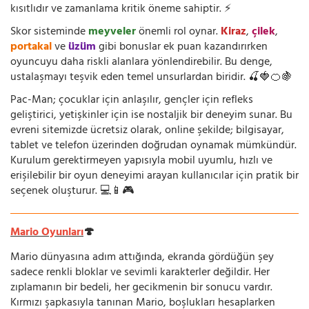
kısıtlıdır ve zamanlama kritik öneme sahiptir. ⚡
Skor sisteminde
meyveler
önemli rol oynar.
Kiraz
,
çilek
,
portakal
ve
üzüm
gibi bonuslar ek puan kazandırırken
oyuncuyu daha riskli alanlara yönlendirebilir. Bu denge,
ustalaşmayı teşvik eden temel unsurlardan biridir. 🍒🍓🍊🍇
Pac-Man; çocuklar için anlaşılır, gençler için refleks
geliştirici, yetişkinler için ise nostaljik bir deneyim sunar. Bu
evreni sitemizde ücretsiz olarak, online şekilde; bilgisayar,
tablet ve telefon üzerinden doğrudan oynamak mümkündür.
Kurulum gerektirmeyen yapısıyla mobil uyumlu, hızlı ve
erişilebilir bir oyun deneyimi arayan kullanıcılar için pratik bir
seçenek oluşturur. 💻📱🎮
Mario Oyunları
🍄
Mario dünyasına adım attığında, ekranda gördüğün şey
sadece renkli bloklar ve sevimli karakterler değildir. Her
zıplamanın bir bedeli, her gecikmenin bir sonucu vardır.
Kırmızı şapkasıyla tanınan Mario, boşlukları hesaplarken