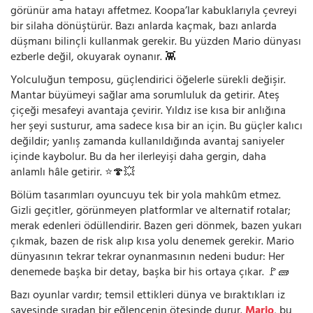
görünür ama hatayı affetmez. Koopa’lar kabuklarıyla çevreyi
bir silaha dönüştürür. Bazı anlarda kaçmak, bazı anlarda
düşmanı bilinçli kullanmak gerekir. Bu yüzden Mario dünyası
ezberle değil, okuyarak oynanır. 👾
Yolculuğun temposu, güçlendirici öğelerle sürekli değişir.
Mantar büyümeyi sağlar ama sorumluluk da getirir. Ateş
çiçeği mesafeyi avantaja çevirir. Yıldız ise kısa bir anlığına
her şeyi susturur, ama sadece kısa bir an için. Bu güçler kalıcı
değildir; yanlış zamanda kullanıldığında avantaj saniyeler
içinde kaybolur. Bu da her ilerleyişi daha gergin, daha
anlamlı hâle getirir. ⭐🍄💥
Bölüm tasarımları oyuncuyu tek bir yola mahkûm etmez.
Gizli geçitler, görünmeyen platformlar ve alternatif rotalar;
merak edenleri ödüllendirir. Bazen geri dönmek, bazen yukarı
çıkmak, bazen de risk alıp kısa yolu denemek gerekir. Mario
dünyasının tekrar tekrar oynanmasının nedeni budur: Her
denemede başka bir detay, başka bir his ortaya çıkar. 🚩🧱
Bazı oyunlar vardır; temsil ettikleri dünya ve bıraktıkları iz
sayesinde sıradan bir eğlencenin ötesinde durur.
Mario
, bu