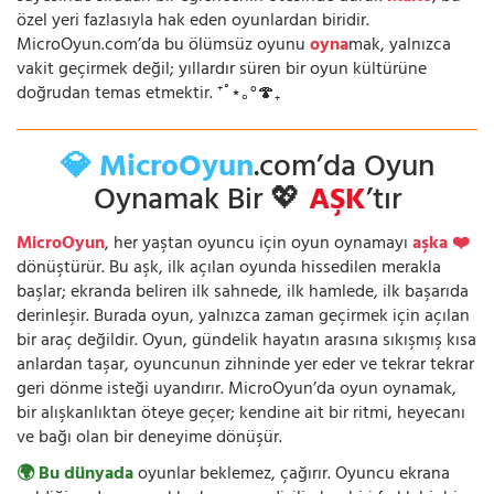
özel yeri fazlasıyla hak eden oyunlardan biridir.
MicroOyun.com’da bu ölümsüz oyunu
oyna
mak, yalnızca
vakit geçirmek değil; yıllardır süren bir oyun kültürüne
doğrudan temas etmektir. ⁺˚⋆｡°🍄₊
💎 MicroOyun
.com’da Oyun
Oynamak Bir 💖
AŞK
’tır
MicroOyun
, her yaştan oyuncu için oyun oynamayı
aşka ❤️
dönüştürür. Bu aşk, ilk açılan oyunda hissedilen merakla
başlar; ekranda beliren ilk sahnede, ilk hamlede, ilk başarıda
derinleşir. Burada oyun, yalnızca zaman geçirmek için açılan
bir araç değildir. Oyun, gündelik hayatın arasına sıkışmış kısa
anlardan taşar, oyuncunun zihninde yer eder ve tekrar tekrar
geri dönme isteği uyandırır. MicroOyun’da oyun oynamak,
bir alışkanlıktan öteye geçer; kendine ait bir ritmi, heyecanı
ve bağı olan bir deneyime dönüşür.
🌍 Bu dünyada
oyunlar beklemez, çağırır. Oyuncu ekrana