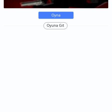
Oyna
Oyuna Git