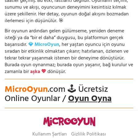
saatler geçmiş. Bu etki, rastlantı değildir. Oyunların seçimi,
sunumu ve akışı, oyuncunun deneyimini kesintisiz kılmak
üzere şekillenir. Her detay, oyunun doğal akışını bozmadan
ilerlemesi için düşünülür. 🎯
Bir oyunun ardından gelen gülümseme, yeniden deneme
isteği ya da “bir el daha” duygusu, bu platformun gerçek
başarısıdır.
💎 MicroOyun
, her yaştan oyuncu için oyunu
sıradan bir etkinlik olmaktan çıkarır; hatırlanan, özlenen ve
tekrar tekrar yaşanmak istenen bir deneyime dönüştürür.
Burada oyun oynanmaz; burada oyun yaşanır, bağ kurulur ve
zamanla bir
aşka 💖
dönüşür.
MicroOyun
.com 🕹️ Ücretsiz
Online Oyunlar /
Oyun Oyna
Kullanım Şartları
Gizlilik Politikası