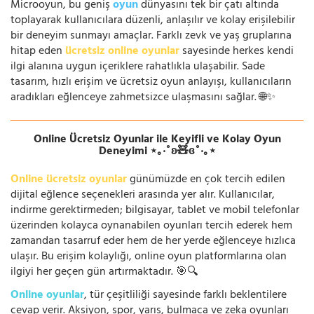
Microoyun, bu geniş
oyun
dünyasını tek bir çatı altında
toplayarak kullanıcılara düzenli, anlaşılır ve kolay erişilebilir
bir deneyim sunmayı amaçlar. Farklı zevk ve yaş gruplarına
hitap eden
ücretsiz online oyunlar
sayesinde herkes kendi
ilgi alanına uygun içeriklere rahatlıkla ulaşabilir. Sade
tasarım, hızlı erişim ve ücretsiz oyun anlayışı, kullanıcıların
aradıkları eğlenceye zahmetsizce ulaşmasını sağlar. 🌐✨
Online Ücretsiz Oyunlar ile Keyifli ve Kolay Oyun
Deneyimi ⋆｡‧˚ʚ🧸ɞ˚‧｡⋆
Online ücretsiz oyunlar
günümüzde en çok tercih edilen
dijital eğlence seçenekleri arasında yer alır. Kullanıcılar,
indirme gerektirmeden; bilgisayar, tablet ve mobil telefonlar
üzerinden kolayca oynanabilen oyunları tercih ederek hem
zamandan tasarruf eder hem de her yerde eğlenceye hızlıca
ulaşır. Bu erişim kolaylığı, online oyun platformlarına olan
ilgiyi her geçen gün artırmaktadır. 🎯🔍
Online oyunlar
, tür çeşitliliği sayesinde farklı beklentilere
cevap verir. Aksiyon, spor, yarış, bulmaca ve zeka oyunları