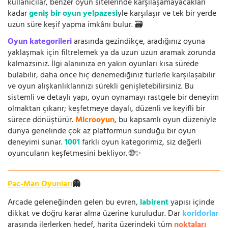
kullanıcılar, benzer oyun sitelerinde karşılaşamayacakları
kadar
geniş bir oyun yelpazesi
yle karşılaşır ve tek bir yerde
uzun süre keşif yapma imkânı bulur. 🗃️
Oyun kategorileri
arasında gezindikçe, aradığınız oyuna
yaklaşmak için filtrelemek ya da uzun uzun aramak zorunda
kalmazsınız. İlgi alanınıza en yakın oyunları kısa sürede
bulabilir, daha önce hiç denemediğiniz türlerle karşılaşabilir
ve oyun alışkanlıklarınızı sürekli genişletebilirsiniz. Bu
sistemli ve detaylı yapı, oyun oynamayı rastgele bir deneyim
olmaktan çıkarır; keşfetmeye dayalı, düzenli ve keyifli bir
sürece dönüştürür.
Microoyun
, bu kapsamlı oyun düzeniyle
dünya genelinde çok az platformun sunduğu bir oyun
deneyimi sunar.
1001
farklı oyun kategorimiz, siz değerli
oyuncuların keşfetmesini bekliyor. 🌐✨
Pac-Man Oyunları
👻
Arcade geleneğinden gelen bu evren,
labirent
yapısı içinde
dikkat ve doğru karar alma üzerine kuruludur. Dar
koridorlar
arasında ilerlerken hedef, harita üzerindeki tüm
noktaları