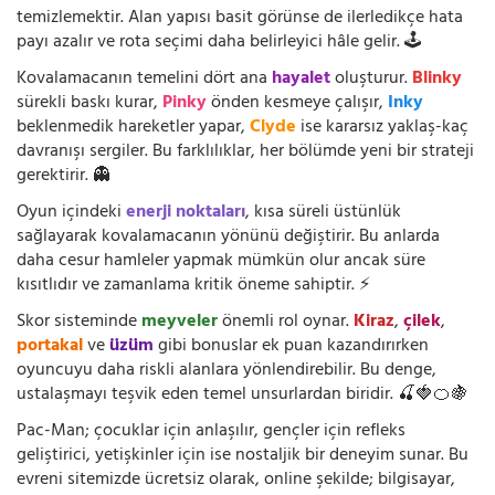
temizlemektir. Alan yapısı basit görünse de ilerledikçe hata
payı azalır ve rota seçimi daha belirleyici hâle gelir. 🕹️
Kovalamacanın temelini dört ana
hayalet
oluşturur.
Blinky
sürekli baskı kurar,
Pinky
önden kesmeye çalışır,
Inky
beklenmedik hareketler yapar,
Clyde
ise kararsız yaklaş-kaç
davranışı sergiler. Bu farklılıklar, her bölümde yeni bir strateji
gerektirir. 👻
Oyun içindeki
enerji noktaları
, kısa süreli üstünlük
sağlayarak kovalamacanın yönünü değiştirir. Bu anlarda
daha cesur hamleler yapmak mümkün olur ancak süre
kısıtlıdır ve zamanlama kritik öneme sahiptir. ⚡
Skor sisteminde
meyveler
önemli rol oynar.
Kiraz
,
çilek
,
portakal
ve
üzüm
gibi bonuslar ek puan kazandırırken
oyuncuyu daha riskli alanlara yönlendirebilir. Bu denge,
ustalaşmayı teşvik eden temel unsurlardan biridir. 🍒🍓🍊🍇
Pac-Man; çocuklar için anlaşılır, gençler için refleks
geliştirici, yetişkinler için ise nostaljik bir deneyim sunar. Bu
evreni sitemizde ücretsiz olarak, online şekilde; bilgisayar,