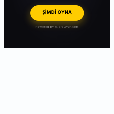
ŞİMDİ OYNA
Powered by MicroOyun.com