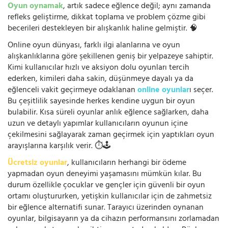
Oyun oynamak
, artık sadece eğlence değil; aynı zamanda
refleks geliştirme, dikkat toplama ve problem çözme gibi
becerileri destekleyen bir alışkanlık haline gelmiştir. 🧠
Online oyun dünyası, farklı ilgi alanlarına ve oyun
alışkanlıklarına göre şekillenen geniş bir yelpazeye sahiptir.
Kimi kullanıcılar hızlı ve aksiyon dolu oyunları tercih
ederken, kimileri daha sakin, düşünmeye dayalı ya da
eğlenceli vakit geçirmeye odaklanan
online oyunlar
ı seçer.
Bu çeşitlilik sayesinde herkes kendine uygun bir oyun
bulabilir. Kısa süreli oyunlar anlık eğlence sağlarken, daha
uzun ve detaylı yapımlar kullanıcıların oyunun içine
çekilmesini sağlayarak zaman geçirmek için yaptıkları oyun
arayışlarına karşılık verir. ⏱️🕹️
Ücretsiz oyunlar
, kullanıcıların herhangi bir ödeme
yapmadan oyun deneyimi yaşamasını mümkün kılar. Bu
durum özellikle çocuklar ve gençler için güvenli bir oyun
ortamı oluştururken, yetişkin kullanıcılar için de zahmetsiz
bir eğlence alternatifi sunar. Tarayıcı üzerinden oynanan
oyunlar, bilgisayarın ya da cihazın performansını zorlamadan