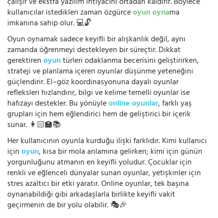
çalışır ve ekstra yazılım ihtiyacını ortadan kaldırır. Böylece
kullanıcılar istedikleri zaman özgürce
oyun oyna
ma
imkanına sahip olur. 💻🔓
Oyun oynamak sadece keyifli bir alışkanlık değil, aynı
zamanda öğrenmeyi destekleyen bir süreçtir. Dikkat
gerektiren
oyun
türleri odaklanma becerisini geliştirirken,
strateji ve planlama içeren oyunlar düşünme yeteneğini
güçlendirir. El–göz koordinasyonuna dayalı oyunlar
refleksleri hızlandırır, bilgi ve kelime temelli oyunlar ise
hafızayı destekler. Bu yönüyle
online oyunlar
, farklı yaş
grupları için hem eğlendirici hem de geliştirici bir içerik
sunar. 👩🏻‍🏫📚
Her kullanıcının oyunla kurduğu ilişki farklıdır. Kimi kullanıcı
için
oyun
, kısa bir mola anlamına gelirken; kimi için günün
yorgunluğunu atmanın en keyifli yoludur. Çocuklar için
renkli ve eğlenceli dünyalar sunan oyunlar, yetişkinler için
stres azaltıcı bir etki yaratır. Online oyunlar, tek başına
oynanabildiği gibi arkadaşlarla birlikte keyifli vakit
geçirmenin de bir yolu olabilir. 🎭🎉