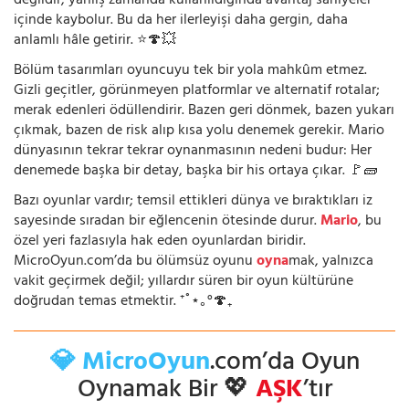
değildir; yanlış zamanda kullanıldığında avantaj saniyeler
içinde kaybolur. Bu da her ilerleyişi daha gergin, daha
anlamlı hâle getirir. ⭐🍄💥
Bölüm tasarımları oyuncuyu tek bir yola mahkûm etmez.
Gizli geçitler, görünmeyen platformlar ve alternatif rotalar;
merak edenleri ödüllendirir. Bazen geri dönmek, bazen yukarı
çıkmak, bazen de risk alıp kısa yolu denemek gerekir. Mario
dünyasının tekrar tekrar oynanmasının nedeni budur: Her
denemede başka bir detay, başka bir his ortaya çıkar. 🚩🧱
Bazı oyunlar vardır; temsil ettikleri dünya ve bıraktıkları iz
sayesinde sıradan bir eğlencenin ötesinde durur.
Mario
, bu
özel yeri fazlasıyla hak eden oyunlardan biridir.
MicroOyun.com’da bu ölümsüz oyunu
oyna
mak, yalnızca
vakit geçirmek değil; yıllardır süren bir oyun kültürüne
doğrudan temas etmektir. ⁺˚⋆｡°🍄₊
💎 MicroOyun
.com’da Oyun
Oynamak Bir 💖
AŞK
’tır