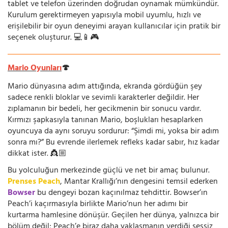
tablet ve telefon üzerinden doğrudan oynamak mümkündür.
Kurulum gerektirmeyen yapısıyla mobil uyumlu, hızlı ve
erişilebilir bir oyun deneyimi arayan kullanıcılar için pratik bir
seçenek oluşturur. 💻📱🎮
Mario Oyunları
🍄
Mario dünyasına adım attığında, ekranda gördüğün şey
sadece renkli bloklar ve sevimli karakterler değildir. Her
zıplamanın bir bedeli, her gecikmenin bir sonucu vardır.
Kırmızı şapkasıyla tanınan Mario, boşlukları hesaplarken
oyuncuya da aynı soruyu sordurur: “Şimdi mi, yoksa bir adım
sonra mı?” Bu evrende ilerlemek refleks kadar sabır, hız kadar
dikkat ister. 👸🏼
Bu yolculuğun merkezinde güçlü ve net bir amaç bulunur.
Prenses Peach
, Mantar Krallığı’nın dengesini temsil ederken
Bowser
bu dengeyi bozan kaçınılmaz tehdittir. Bowser’ın
Peach’i kaçırmasıyla birlikte Mario’nun her adımı bir
kurtarma hamlesine dönüşür. Geçilen her dünya, yalnızca bir
bölüm değil; Peach’e biraz daha yaklaşmanın verdiği sessiz