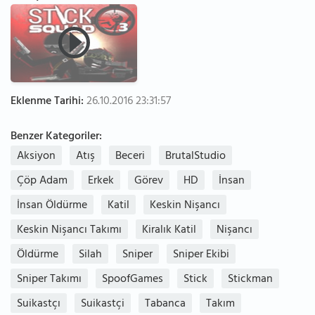
Eklenme Tarihi:
26.10.2016 23:31:57
Benzer Kategoriler:
Aksiyon
Atış
Beceri
BrutalStudio
Çöp Adam
Erkek
Görev
HD
İnsan
İnsan Öldürme
Katil
Keskin Nişancı
Keskin Nişancı Takımı
Kiralık Katil
Nişancı
Öldürme
Silah
Sniper
Sniper Ekibi
Sniper Takımı
SpoofGames
Stick
Stickman
Suikastçı
Suikastçi
Tabanca
Takım