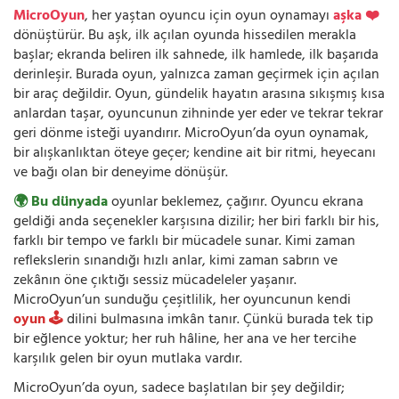
MicroOyun
, her yaştan oyuncu için oyun oynamayı
aşka ❤️
dönüştürür. Bu aşk, ilk açılan oyunda hissedilen merakla
başlar; ekranda beliren ilk sahnede, ilk hamlede, ilk başarıda
derinleşir. Burada oyun, yalnızca zaman geçirmek için açılan
bir araç değildir. Oyun, gündelik hayatın arasına sıkışmış kısa
anlardan taşar, oyuncunun zihninde yer eder ve tekrar tekrar
geri dönme isteği uyandırır. MicroOyun’da oyun oynamak,
bir alışkanlıktan öteye geçer; kendine ait bir ritmi, heyecanı
ve bağı olan bir deneyime dönüşür.
🌍 Bu dünyada
oyunlar beklemez, çağırır. Oyuncu ekrana
geldiği anda seçenekler karşısına dizilir; her biri farklı bir his,
farklı bir tempo ve farklı bir mücadele sunar. Kimi zaman
reflekslerin sınandığı hızlı anlar, kimi zaman sabrın ve
zekânın öne çıktığı sessiz mücadeleler yaşanır.
MicroOyun’un sunduğu çeşitlilik, her oyuncunun kendi
oyun 🕹️
dilini bulmasına imkân tanır. Çünkü burada tek tip
bir eğlence yoktur; her ruh hâline, her ana ve her tercihe
karşılık gelen bir oyun mutlaka vardır.
MicroOyun’da oyun, sadece başlatılan bir şey değildir;