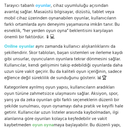
Tarayıcı tabanlı
oyunlar
, cihaz uyumluluğu açısından
avantaj sağlar. Masaüstü bilgisayar, dizüstü, tablet veya
mobil cihaz üzerinden oynanabilen oyunlar, kullanıcıların
farklı ortamlarda aynı deneyimi yaşamasına imkân tanır. Bu
esneklik, “her yerden oyun oyna” beklentisini karşılayan
önemli bir faktördür. 📱💻
Online oyunlar
aynı zamanda kullanıcı alışkanlıklarını da
şekillendirir. Skor tabloları, başarı sistemleri ve ilerleme kaydı
gibi unsurlar, oyuncuların oyunlara tekrar dönmesini sağlar.
Kullanıcılar, kendi gelişimini takip edebildiği oyunlarda daha
uzun süre vakit geçirir. Bu da kaliteli oyun içeriğinin, sadece
eğlence değil süreklilik de sunduğunu gösterir. 📊🏆
Kategorilere ayrılmış oyun yapısı, kullanıcıların aradıkları
oyun türüne zahmetsizce ulaşmasını sağlar. Aksiyon, spor,
yarış ya da zeka oyunları gibi farklı seçeneklerin düzenli bir
şekilde sunulması, oyun oynamayı daha pratik ve keyifli hale
getirir. Kullanıcılar uzun listeler arasında kaybolmadan, ilgi
alanlarına göre oyunları kolayca keşfedebilir ve vakit
kaybetmeden
oyun oyna
maya başlayabilir. Bu düzenli yapı,