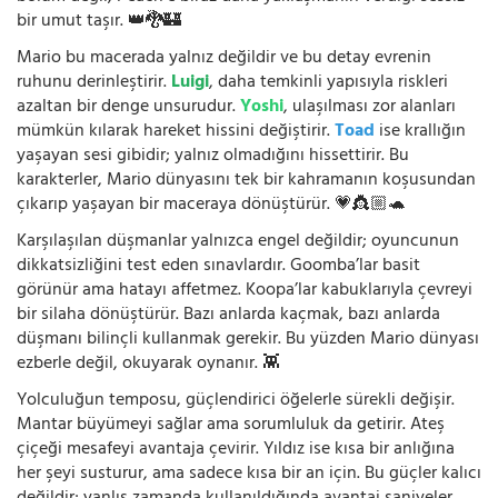
bir umut taşır. 👑🐉🏰
Mario bu macerada yalnız değildir ve bu detay evrenin
ruhunu derinleştirir.
Luigi
, daha temkinli yapısıyla riskleri
azaltan bir denge unsurudur.
Yoshi
, ulaşılması zor alanları
mümkün kılarak hareket hissini değiştirir.
Toad
ise krallığın
yaşayan sesi gibidir; yalnız olmadığını hissettirir. Bu
karakterler, Mario dünyasını tek bir kahramanın koşusundan
çıkarıp yaşayan bir maceraya dönüştürür. 💗👸🏼🐢
Karşılaşılan düşmanlar yalnızca engel değildir; oyuncunun
dikkatsizliğini test eden sınavlardır. Goomba’lar basit
görünür ama hatayı affetmez. Koopa’lar kabuklarıyla çevreyi
bir silaha dönüştürür. Bazı anlarda kaçmak, bazı anlarda
düşmanı bilinçli kullanmak gerekir. Bu yüzden Mario dünyası
ezberle değil, okuyarak oynanır. 👾
Yolculuğun temposu, güçlendirici öğelerle sürekli değişir.
Mantar büyümeyi sağlar ama sorumluluk da getirir. Ateş
çiçeği mesafeyi avantaja çevirir. Yıldız ise kısa bir anlığına
her şeyi susturur, ama sadece kısa bir an için. Bu güçler kalıcı