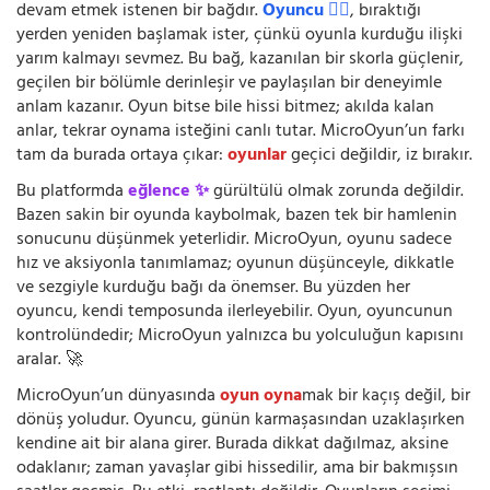
devam etmek istenen bir bağdır.
Oyuncu 🧍‍♂️
, bıraktığı
yerden yeniden başlamak ister, çünkü oyunla kurduğu ilişki
yarım kalmayı sevmez. Bu bağ, kazanılan bir skorla güçlenir,
geçilen bir bölümle derinleşir ve paylaşılan bir deneyimle
anlam kazanır. Oyun bitse bile hissi bitmez; akılda kalan
anlar, tekrar oynama isteğini canlı tutar. MicroOyun’un farkı
tam da burada ortaya çıkar:
oyunlar
geçici değildir, iz bırakır.
Bu platformda
eğlence ✨
gürültülü olmak zorunda değildir.
Bazen sakin bir oyunda kaybolmak, bazen tek bir hamlenin
sonucunu düşünmek yeterlidir. MicroOyun, oyunu sadece
hız ve aksiyonla tanımlamaz; oyunun düşünceyle, dikkatle
ve sezgiyle kurduğu bağı da önemser. Bu yüzden her
oyuncu, kendi temposunda ilerleyebilir. Oyun, oyuncunun
kontrolündedir; MicroOyun yalnızca bu yolculuğun kapısını
aralar. 🚀
MicroOyun’un dünyasında
oyun oyna
mak bir kaçış değil, bir
dönüş yoludur. Oyuncu, günün karmaşasından uzaklaşırken
kendine ait bir alana girer. Burada dikkat dağılmaz, aksine
odaklanır; zaman yavaşlar gibi hissedilir, ama bir bakmışsın