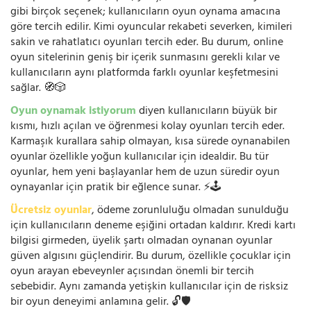
gibi birçok seçenek; kullanıcıların oyun oynama amacına
göre tercih edilir. Kimi oyuncular rekabeti severken, kimileri
sakin ve rahatlatıcı oyunları tercih eder. Bu durum, online
oyun sitelerinin geniş bir içerik sunmasını gerekli kılar ve
kullanıcıların aynı platformda farklı oyunlar keşfetmesini
sağlar. 🧭🎲
Oyun oynamak istiyorum
diyen kullanıcıların büyük bir
kısmı, hızlı açılan ve öğrenmesi kolay oyunları tercih eder.
Karmaşık kurallara sahip olmayan, kısa sürede oynanabilen
oyunlar özellikle yoğun kullanıcılar için idealdir. Bu tür
oyunlar, hem yeni başlayanlar hem de uzun süredir oyun
oynayanlar için pratik bir eğlence sunar. ⚡🕹️
Ücretsiz oyunlar
, ödeme zorunluluğu olmadan sunulduğu
için kullanıcıların deneme eşiğini ortadan kaldırır. Kredi kartı
bilgisi girmeden, üyelik şartı olmadan oynanan oyunlar
güven algısını güçlendirir. Bu durum, özellikle çocuklar için
oyun arayan ebeveynler açısından önemli bir tercih
sebebidir. Aynı zamanda yetişkin kullanıcılar için de risksiz
bir oyun deneyimi anlamına gelir. 🔓🛡️