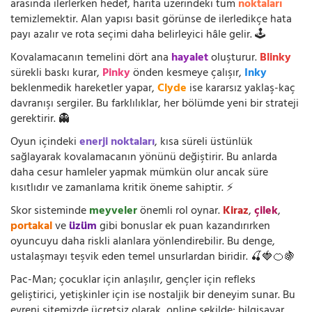
arasında ilerlerken hedef, harita üzerindeki tüm
noktaları
temizlemektir. Alan yapısı basit görünse de ilerledikçe hata
payı azalır ve rota seçimi daha belirleyici hâle gelir. 🕹️
Kovalamacanın temelini dört ana
hayalet
oluşturur.
Blinky
sürekli baskı kurar,
Pinky
önden kesmeye çalışır,
Inky
beklenmedik hareketler yapar,
Clyde
ise kararsız yaklaş-kaç
davranışı sergiler. Bu farklılıklar, her bölümde yeni bir strateji
gerektirir. 👻
Oyun içindeki
enerji noktaları
, kısa süreli üstünlük
sağlayarak kovalamacanın yönünü değiştirir. Bu anlarda
daha cesur hamleler yapmak mümkün olur ancak süre
kısıtlıdır ve zamanlama kritik öneme sahiptir. ⚡
Skor sisteminde
meyveler
önemli rol oynar.
Kiraz
,
çilek
,
portakal
ve
üzüm
gibi bonuslar ek puan kazandırırken
oyuncuyu daha riskli alanlara yönlendirebilir. Bu denge,
ustalaşmayı teşvik eden temel unsurlardan biridir. 🍒🍓🍊🍇
Pac-Man; çocuklar için anlaşılır, gençler için refleks
geliştirici, yetişkinler için ise nostaljik bir deneyim sunar. Bu
evreni sitemizde ücretsiz olarak, online şekilde; bilgisayar,