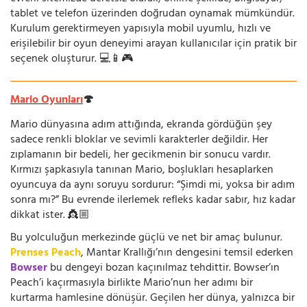
tablet ve telefon üzerinden doğrudan oynamak mümkündür.
Kurulum gerektirmeyen yapısıyla mobil uyumlu, hızlı ve
erişilebilir bir oyun deneyimi arayan kullanıcılar için pratik bir
seçenek oluşturur. 💻📱🎮
Mario Oyunları
🍄
Mario dünyasına adım attığında, ekranda gördüğün şey
sadece renkli bloklar ve sevimli karakterler değildir. Her
zıplamanın bir bedeli, her gecikmenin bir sonucu vardır.
Kırmızı şapkasıyla tanınan Mario, boşlukları hesaplarken
oyuncuya da aynı soruyu sordurur: “Şimdi mi, yoksa bir adım
sonra mı?” Bu evrende ilerlemek refleks kadar sabır, hız kadar
dikkat ister. 👸🏼
Bu yolculuğun merkezinde güçlü ve net bir amaç bulunur.
Prenses Peach
, Mantar Krallığı’nın dengesini temsil ederken
Bowser
bu dengeyi bozan kaçınılmaz tehdittir. Bowser’ın
Peach’i kaçırmasıyla birlikte Mario’nun her adımı bir
kurtarma hamlesine dönüşür. Geçilen her dünya, yalnızca bir