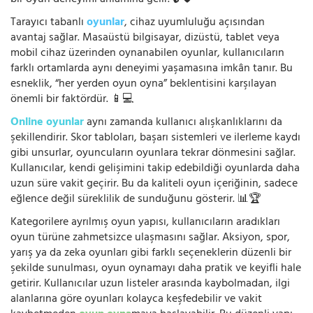
Tarayıcı tabanlı
oyunlar
, cihaz uyumluluğu açısından
avantaj sağlar. Masaüstü bilgisayar, dizüstü, tablet veya
mobil cihaz üzerinden oynanabilen oyunlar, kullanıcıların
farklı ortamlarda aynı deneyimi yaşamasına imkân tanır. Bu
esneklik, “her yerden oyun oyna” beklentisini karşılayan
önemli bir faktördür. 📱💻
Online oyunlar
aynı zamanda kullanıcı alışkanlıklarını da
şekillendirir. Skor tabloları, başarı sistemleri ve ilerleme kaydı
gibi unsurlar, oyuncuların oyunlara tekrar dönmesini sağlar.
Kullanıcılar, kendi gelişimini takip edebildiği oyunlarda daha
uzun süre vakit geçirir. Bu da kaliteli oyun içeriğinin, sadece
eğlence değil süreklilik de sunduğunu gösterir. 📊🏆
Kategorilere ayrılmış oyun yapısı, kullanıcıların aradıkları
oyun türüne zahmetsizce ulaşmasını sağlar. Aksiyon, spor,
yarış ya da zeka oyunları gibi farklı seçeneklerin düzenli bir
şekilde sunulması, oyun oynamayı daha pratik ve keyifli hale
getirir. Kullanıcılar uzun listeler arasında kaybolmadan, ilgi
alanlarına göre oyunları kolayca keşfedebilir ve vakit