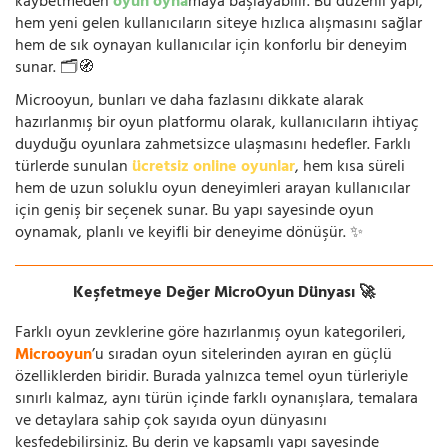
kaybetmeden
oyun oyna
maya başlayabilir. Bu düzenli yapı,
hem yeni gelen kullanıcıların siteye hızlıca alışmasını sağlar
hem de sık oynayan kullanıcılar için konforlu bir deneyim
sunar. 🗂️🧭
Microoyun, bunları ve daha fazlasını dikkate alarak
hazırlanmış bir oyun platformu olarak, kullanıcıların ihtiyaç
duyduğu oyunlara zahmetsizce ulaşmasını hedefler. Farklı
türlerde sunulan
ücretsiz online oyunlar
, hem kısa süreli
hem de uzun soluklu oyun deneyimleri arayan kullanıcılar
için geniş bir seçenek sunar. Bu yapı sayesinde oyun
oynamak, planlı ve keyifli bir deneyime dönüşür. ✨
Keşfetmeye Değer MicroOyun Dünyası 🚀
Farklı oyun zevklerine göre hazırlanmış oyun kategorileri,
Microoyun
’u sıradan oyun sitelerinden ayıran en güçlü
özelliklerden biridir. Burada yalnızca temel oyun türleriyle
sınırlı kalmaz, aynı türün içinde farklı oynanışlara, temalara
ve detaylara sahip çok sayıda oyun dünyasını
keşfedebilirsiniz. Bu derin ve kapsamlı yapı sayesinde