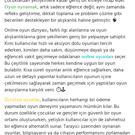
çocuklardan yetişkinlere kadar geniş bir kitleye hitap eder.
Oyun oynamak
, artık sadece eğlence değil; aynı zamanda
refleks geliştirme, dikkat toplama ve problem çözme gibi
becerileri destekleyen bir alışkanlık haline gelmiştir. 🧠
Online oyun dünyası, farklı ilgi alanlarına ve oyun
alışkanlıklarına göre şekillenen geniş bir yelpazeye sahiptir.
Kimi kullanıcılar hızlı ve aksiyon dolu oyunları tercih
ederken, kimileri daha sakin, düşünmeye dayalı ya da
eğlenceli vakit geçirmeye odaklanan
online oyunlar
ı seçer.
Bu çeşitlilik sayesinde herkes kendine uygun bir oyun
bulabilir. Kısa süreli oyunlar anlık eğlence sağlarken, daha
uzun ve detaylı yapımlar kullanıcıların oyunun içine
çekilmesini sağlayarak zaman geçirmek için yaptıkları oyun
arayışlarına karşılık verir. ⏱️🕹️
Ücretsiz oyunlar
, kullanıcıların herhangi bir ödeme
yapmadan oyun deneyimi yaşamasını mümkün kılar. Bu
durum özellikle çocuklar ve gençler için güvenli bir oyun
ortamı oluştururken, yetişkin kullanıcılar için de zahmetsiz
bir eğlence alternatifi sunar. Tarayıcı üzerinden oynanan
oyunlar, bilgisayarın ya da cihazın performansını zorlamadan