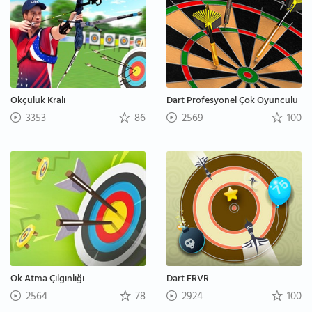
Okçuluk Kralı
Dart Profesyonel Çok Oyunculu
3353
86
2569
100
Ok Atma Çılgınlığı
Dart FRVR
2564
78
2924
100