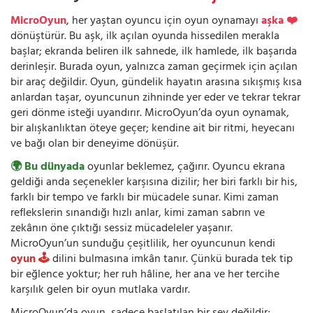
MicroOyun
, her yaştan oyuncu için oyun oynamayı
aşka ❤️
dönüştürür. Bu aşk, ilk açılan oyunda hissedilen merakla
başlar; ekranda beliren ilk sahnede, ilk hamlede, ilk başarıda
derinleşir. Burada oyun, yalnızca zaman geçirmek için açılan
bir araç değildir. Oyun, gündelik hayatın arasına sıkışmış kısa
anlardan taşar, oyuncunun zihninde yer eder ve tekrar tekrar
geri dönme isteği uyandırır. MicroOyun’da oyun oynamak,
bir alışkanlıktan öteye geçer; kendine ait bir ritmi, heyecanı
ve bağı olan bir deneyime dönüşür.
🌍 Bu dünyada
oyunlar beklemez, çağırır. Oyuncu ekrana
geldiği anda seçenekler karşısına dizilir; her biri farklı bir his,
farklı bir tempo ve farklı bir mücadele sunar. Kimi zaman
reflekslerin sınandığı hızlı anlar, kimi zaman sabrın ve
zekânın öne çıktığı sessiz mücadeleler yaşanır.
MicroOyun’un sunduğu çeşitlilik, her oyuncunun kendi
oyun 🕹️
dilini bulmasına imkân tanır. Çünkü burada tek tip
bir eğlence yoktur; her ruh hâline, her ana ve her tercihe
karşılık gelen bir oyun mutlaka vardır.