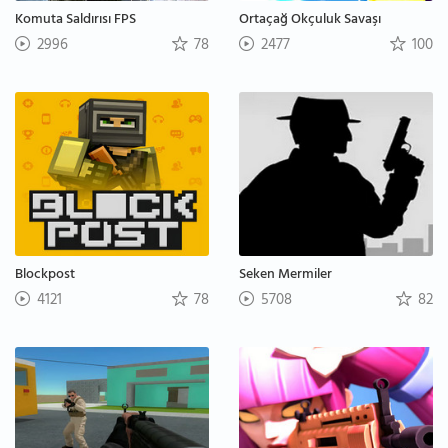
Komuta Saldırısı FPS
Ortaçağ Okçuluk Savaşı
2996
78
2477
100
Blockpost
Seken Mermiler
4121
78
5708
82