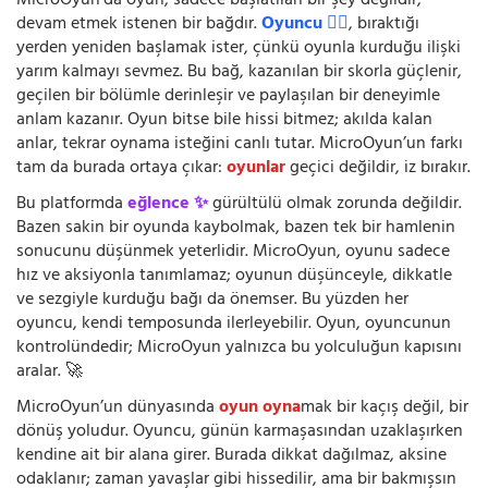
MicroOyun’da oyun, sadece başlatılan bir şey değildir;
devam etmek istenen bir bağdır.
Oyuncu 🧍‍♂️
, bıraktığı
yerden yeniden başlamak ister, çünkü oyunla kurduğu ilişki
yarım kalmayı sevmez. Bu bağ, kazanılan bir skorla güçlenir,
geçilen bir bölümle derinleşir ve paylaşılan bir deneyimle
anlam kazanır. Oyun bitse bile hissi bitmez; akılda kalan
anlar, tekrar oynama isteğini canlı tutar. MicroOyun’un farkı
tam da burada ortaya çıkar:
oyunlar
geçici değildir, iz bırakır.
Bu platformda
eğlence ✨
gürültülü olmak zorunda değildir.
Bazen sakin bir oyunda kaybolmak, bazen tek bir hamlenin
sonucunu düşünmek yeterlidir. MicroOyun, oyunu sadece
hız ve aksiyonla tanımlamaz; oyunun düşünceyle, dikkatle
ve sezgiyle kurduğu bağı da önemser. Bu yüzden her
oyuncu, kendi temposunda ilerleyebilir. Oyun, oyuncunun
kontrolündedir; MicroOyun yalnızca bu yolculuğun kapısını
aralar. 🚀
MicroOyun’un dünyasında
oyun oyna
mak bir kaçış değil, bir
dönüş yoludur. Oyuncu, günün karmaşasından uzaklaşırken
kendine ait bir alana girer. Burada dikkat dağılmaz, aksine
odaklanır; zaman yavaşlar gibi hissedilir, ama bir bakmışsın