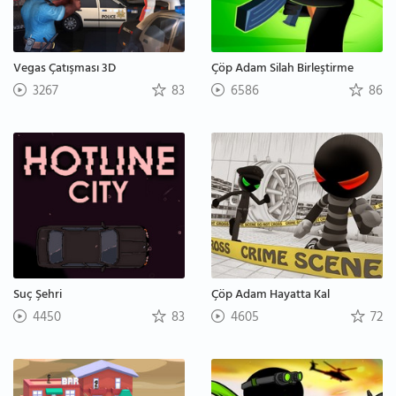
Vegas Çatışması 3D
Çöp Adam Silah Birleştirme
3267
83
6586
86
Suç Şehri
Çöp Adam Hayatta Kal
4450
83
4605
72