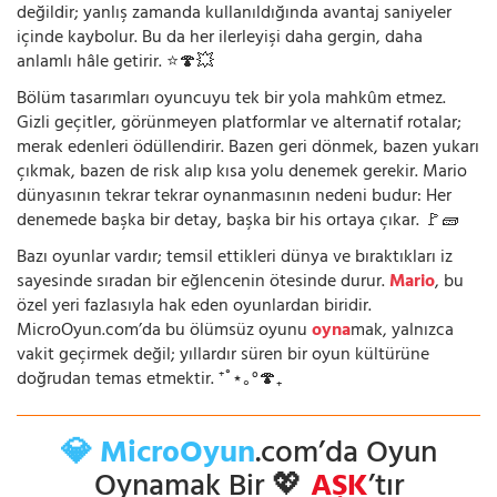
değildir; yanlış zamanda kullanıldığında avantaj saniyeler
içinde kaybolur. Bu da her ilerleyişi daha gergin, daha
anlamlı hâle getirir. ⭐🍄💥
Bölüm tasarımları oyuncuyu tek bir yola mahkûm etmez.
Gizli geçitler, görünmeyen platformlar ve alternatif rotalar;
merak edenleri ödüllendirir. Bazen geri dönmek, bazen yukarı
çıkmak, bazen de risk alıp kısa yolu denemek gerekir. Mario
dünyasının tekrar tekrar oynanmasının nedeni budur: Her
denemede başka bir detay, başka bir his ortaya çıkar. 🚩🧱
Bazı oyunlar vardır; temsil ettikleri dünya ve bıraktıkları iz
sayesinde sıradan bir eğlencenin ötesinde durur.
Mario
, bu
özel yeri fazlasıyla hak eden oyunlardan biridir.
MicroOyun.com’da bu ölümsüz oyunu
oyna
mak, yalnızca
vakit geçirmek değil; yıllardır süren bir oyun kültürüne
doğrudan temas etmektir. ⁺˚⋆｡°🍄₊
💎 MicroOyun
.com’da Oyun
Oynamak Bir 💖
AŞK
’tır