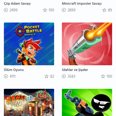
Çöp Adam Savaşı
Minicraft Imposter Savaşı
2499
100
2899
89
Ölüm Oyunu
Silahlar ve Şişeler
4111
82
3583
100