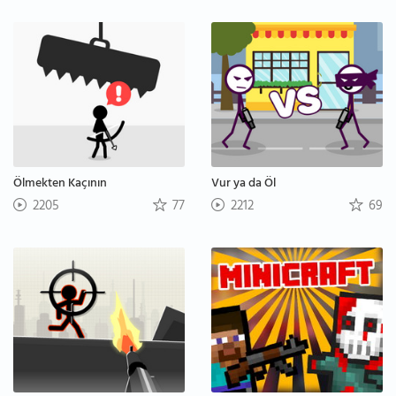
Ölmekten Kaçının
Vur ya da Öl
2205
77
2212
69