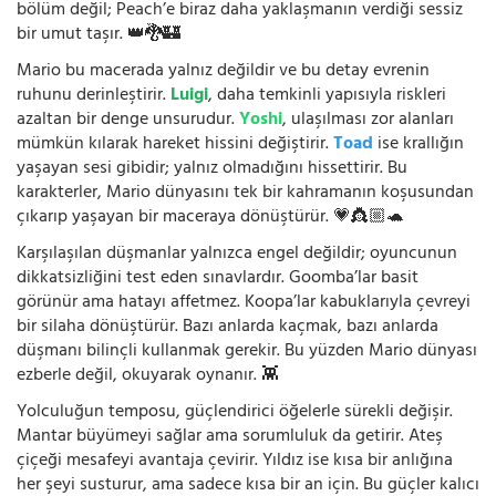
bölüm değil; Peach’e biraz daha yaklaşmanın verdiği sessiz
bir umut taşır. 👑🐉🏰
Mario bu macerada yalnız değildir ve bu detay evrenin
ruhunu derinleştirir.
Luigi
, daha temkinli yapısıyla riskleri
azaltan bir denge unsurudur.
Yoshi
, ulaşılması zor alanları
mümkün kılarak hareket hissini değiştirir.
Toad
ise krallığın
yaşayan sesi gibidir; yalnız olmadığını hissettirir. Bu
karakterler, Mario dünyasını tek bir kahramanın koşusundan
çıkarıp yaşayan bir maceraya dönüştürür. 💗👸🏼🐢
Karşılaşılan düşmanlar yalnızca engel değildir; oyuncunun
dikkatsizliğini test eden sınavlardır. Goomba’lar basit
görünür ama hatayı affetmez. Koopa’lar kabuklarıyla çevreyi
bir silaha dönüştürür. Bazı anlarda kaçmak, bazı anlarda
düşmanı bilinçli kullanmak gerekir. Bu yüzden Mario dünyası
ezberle değil, okuyarak oynanır. 👾
Yolculuğun temposu, güçlendirici öğelerle sürekli değişir.
Mantar büyümeyi sağlar ama sorumluluk da getirir. Ateş
çiçeği mesafeyi avantaja çevirir. Yıldız ise kısa bir anlığına
her şeyi susturur, ama sadece kısa bir an için. Bu güçler kalıcı