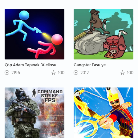
Çöp Adam Tapınak Düellosu
Gangster Fasulye
2196
100
2012
100