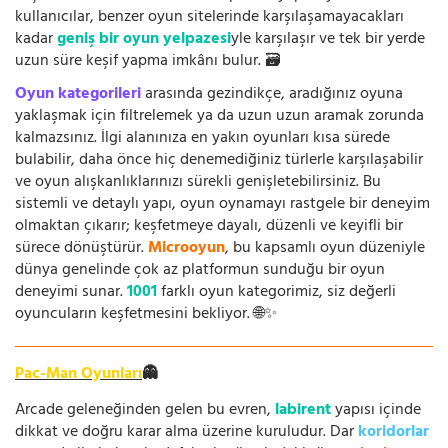
kullanıcılar, benzer oyun sitelerinde karşılaşamayacakları
kadar
geniş bir oyun yelpazesi
yle karşılaşır ve tek bir yerde
uzun süre keşif yapma imkânı bulur. 🗃️
Oyun kategorileri
arasında gezindikçe, aradığınız oyuna
yaklaşmak için filtrelemek ya da uzun uzun aramak zorunda
kalmazsınız. İlgi alanınıza en yakın oyunları kısa sürede
bulabilir, daha önce hiç denemediğiniz türlerle karşılaşabilir
ve oyun alışkanlıklarınızı sürekli genişletebilirsiniz. Bu
sistemli ve detaylı yapı, oyun oynamayı rastgele bir deneyim
olmaktan çıkarır; keşfetmeye dayalı, düzenli ve keyifli bir
sürece dönüştürür.
Microoyun
, bu kapsamlı oyun düzeniyle
dünya genelinde çok az platformun sunduğu bir oyun
deneyimi sunar.
1001
farklı oyun kategorimiz, siz değerli
oyuncuların keşfetmesini bekliyor. 🌐✨
Pac-Man Oyunları
👻
Arcade geleneğinden gelen bu evren,
labirent
yapısı içinde
dikkat ve doğru karar alma üzerine kuruludur. Dar
koridorlar