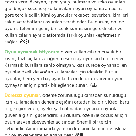
cevap verir. Aksiyon, spor, yarış, bulmaca ve zeka oyunları
gibi birçok seçenek; kullanıcıların oyun oynama amacına
göre tercih edilir. Kimi oyuncular rekabeti severken, kimileri
sakin ve rahatlatıcı oyunları tercih eder. Bu durum, online
oyun sitelerinin geniş bir içerik sunmasını gerekli kılar ve
kullanıcıların aynı platformda farklı oyunlar keşfetmesini
sağlar. 🧭🎲
Oyun oynamak istiyorum
diyen kullanıcıların büyük bir
kısmı, hızlı açılan ve öğrenmesi kolay oyunları tercih eder.
Karmaşık kurallara sahip olmayan, kısa sürede oynanabilen
oyunlar özellikle yoğun kullanıcılar için idealdir. Bu tür
oyunlar, hem yeni başlayanlar hem de uzun süredir oyun
oynayanlar için pratik bir eğlence sunar. ⚡🕹️
Ücretsiz oyunlar
, ödeme zorunluluğu olmadan sunulduğu
için kullanıcıların deneme eşiğini ortadan kaldırır. Kredi kartı
bilgisi girmeden, üyelik şartı olmadan oynanan oyunlar
güven algısını güçlendirir. Bu durum, özellikle çocuklar için
oyun arayan ebeveynler açısından önemli bir tercih
sebebidir. Aynı zamanda yetişkin kullanıcılar için de risksiz
bir oyun deneyimi anlamına gelir. 🔓🛡️