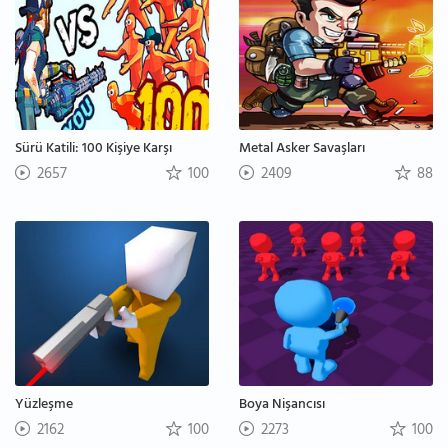
Sürü Katili: 100 Kişiye Karşı
Metal Asker Savaşları
2657
100
2409
88
Yüzleşme
Boya Nişancısı
2162
100
2273
100