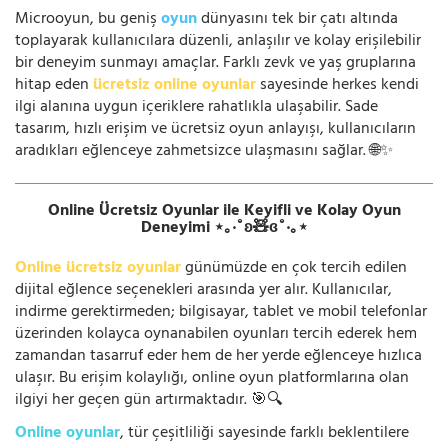
Microoyun, bu geniş
oyun
dünyasını tek bir çatı altında
toplayarak kullanıcılara düzenli, anlaşılır ve kolay erişilebilir
bir deneyim sunmayı amaçlar. Farklı zevk ve yaş gruplarına
hitap eden
ücretsiz online oyunlar
sayesinde herkes kendi
ilgi alanına uygun içeriklere rahatlıkla ulaşabilir. Sade
tasarım, hızlı erişim ve ücretsiz oyun anlayışı, kullanıcıların
aradıkları eğlenceye zahmetsizce ulaşmasını sağlar. 🌐✨
Online Ücretsiz Oyunlar ile Keyifli ve Kolay Oyun
Deneyimi ⋆｡‧˚ʚ🧸ɞ˚‧｡⋆
Online ücretsiz oyunlar
günümüzde en çok tercih edilen
dijital eğlence seçenekleri arasında yer alır. Kullanıcılar,
indirme gerektirmeden; bilgisayar, tablet ve mobil telefonlar
üzerinden kolayca oynanabilen oyunları tercih ederek hem
zamandan tasarruf eder hem de her yerde eğlenceye hızlıca
ulaşır. Bu erişim kolaylığı, online oyun platformlarına olan
ilgiyi her geçen gün artırmaktadır. 🎯🔍
Online oyunlar
, tür çeşitliliği sayesinde farklı beklentilere