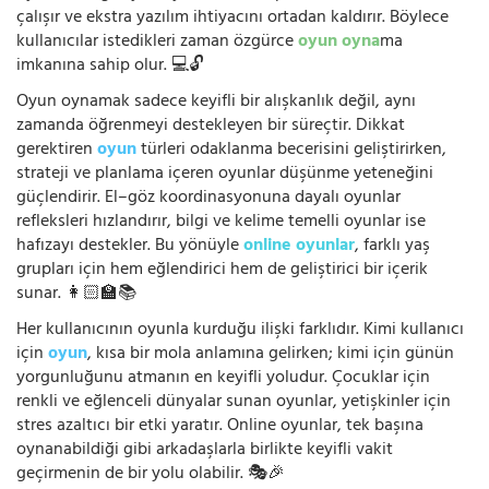
çalışır ve ekstra yazılım ihtiyacını ortadan kaldırır. Böylece
kullanıcılar istedikleri zaman özgürce
oyun oyna
ma
imkanına sahip olur. 💻🔓
Oyun oynamak sadece keyifli bir alışkanlık değil, aynı
zamanda öğrenmeyi destekleyen bir süreçtir. Dikkat
gerektiren
oyun
türleri odaklanma becerisini geliştirirken,
strateji ve planlama içeren oyunlar düşünme yeteneğini
güçlendirir. El–göz koordinasyonuna dayalı oyunlar
refleksleri hızlandırır, bilgi ve kelime temelli oyunlar ise
hafızayı destekler. Bu yönüyle
online oyunlar
, farklı yaş
grupları için hem eğlendirici hem de geliştirici bir içerik
sunar. 👩🏻‍🏫📚
Her kullanıcının oyunla kurduğu ilişki farklıdır. Kimi kullanıcı
için
oyun
, kısa bir mola anlamına gelirken; kimi için günün
yorgunluğunu atmanın en keyifli yoludur. Çocuklar için
renkli ve eğlenceli dünyalar sunan oyunlar, yetişkinler için
stres azaltıcı bir etki yaratır. Online oyunlar, tek başına
oynanabildiği gibi arkadaşlarla birlikte keyifli vakit
geçirmenin de bir yolu olabilir. 🎭🎉