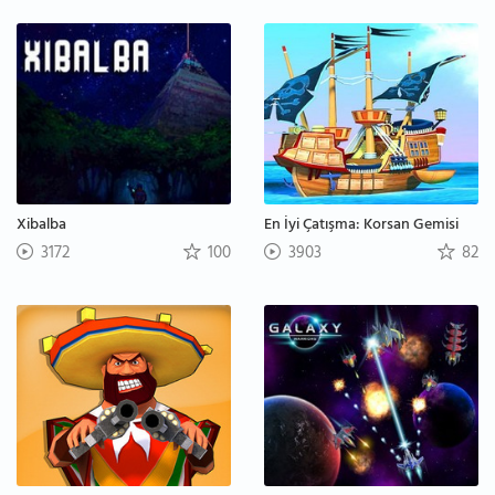
Xibalba
En İyi Çatışma: Korsan Gemisi
3172
100
3903
82