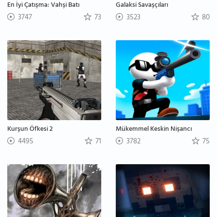
En İyi Çatışma: Vahşi Batı
Galaksi Savaşçıları
3747
73
3523
80
Kurşun Öfkesi 2
Mükemmel Keskin Nişancı
4495
71
3782
75