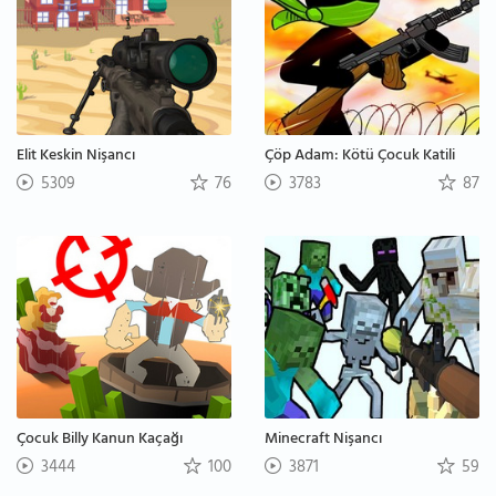
Elit Keskin Nişancı
Çöp Adam: Kötü Çocuk Katili
5309
76
3783
87
Çocuk Billy Kanun Kaçağı
Minecraft Nişancı
3444
100
3871
59