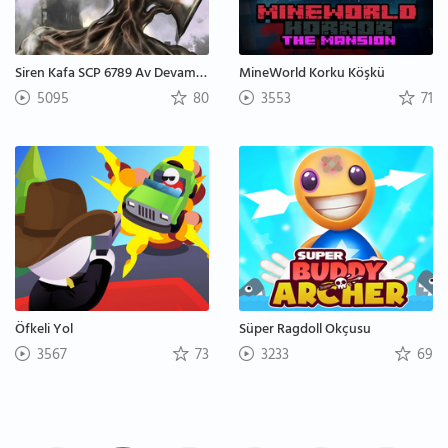
Siren Kafa SCP 6789 Av Devam Ediyor
MineWorld Korku Köşkü
5095
80
3553
71
Öfkeli Yol
Süper Ragdoll Okçusu
3567
73
3233
69