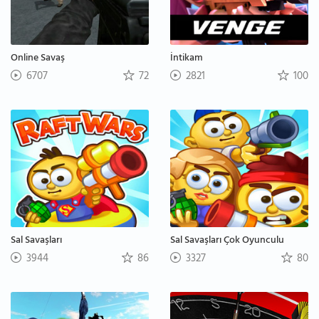
Online Savaş
İntikam
6707
72
2821
100
Sal Savaşları
Sal Savaşları Çok Oyunculu
3944
86
3327
80