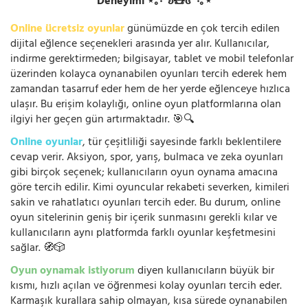
Deneyimi ⋆｡‧˚ʚ🧸ɞ˚‧｡⋆
Online ücretsiz oyunlar
günümüzde en çok tercih edilen
dijital eğlence seçenekleri arasında yer alır. Kullanıcılar,
indirme gerektirmeden; bilgisayar, tablet ve mobil telefonlar
üzerinden kolayca oynanabilen oyunları tercih ederek hem
zamandan tasarruf eder hem de her yerde eğlenceye hızlıca
ulaşır. Bu erişim kolaylığı, online oyun platformlarına olan
ilgiyi her geçen gün artırmaktadır. 🎯🔍
Online oyunlar
, tür çeşitliliği sayesinde farklı beklentilere
cevap verir. Aksiyon, spor, yarış, bulmaca ve zeka oyunları
gibi birçok seçenek; kullanıcıların oyun oynama amacına
göre tercih edilir. Kimi oyuncular rekabeti severken, kimileri
sakin ve rahatlatıcı oyunları tercih eder. Bu durum, online
oyun sitelerinin geniş bir içerik sunmasını gerekli kılar ve
kullanıcıların aynı platformda farklı oyunlar keşfetmesini
sağlar. 🧭🎲
Oyun oynamak istiyorum
diyen kullanıcıların büyük bir
kısmı, hızlı açılan ve öğrenmesi kolay oyunları tercih eder.
Karmaşık kurallara sahip olmayan, kısa sürede oynanabilen