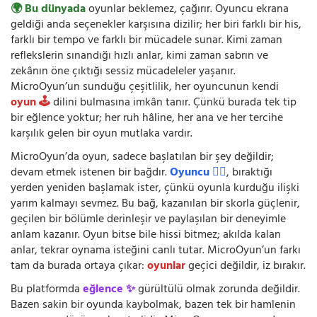
🌍 Bu dünyada
oyunlar beklemez, çağırır. Oyuncu ekrana
geldiği anda seçenekler karşısına dizilir; her biri farklı bir his,
farklı bir tempo ve farklı bir mücadele sunar. Kimi zaman
reflekslerin sınandığı hızlı anlar, kimi zaman sabrın ve
zekânın öne çıktığı sessiz mücadeleler yaşanır.
MicroOyun’un sunduğu çeşitlilik, her oyuncunun kendi
oyun 🕹️
dilini bulmasına imkân tanır. Çünkü burada tek tip
bir eğlence yoktur; her ruh hâline, her ana ve her tercihe
karşılık gelen bir oyun mutlaka vardır.
MicroOyun’da oyun, sadece başlatılan bir şey değildir;
devam etmek istenen bir bağdır.
Oyuncu 🧍‍♂️
, bıraktığı
yerden yeniden başlamak ister, çünkü oyunla kurduğu ilişki
yarım kalmayı sevmez. Bu bağ, kazanılan bir skorla güçlenir,
geçilen bir bölümle derinleşir ve paylaşılan bir deneyimle
anlam kazanır. Oyun bitse bile hissi bitmez; akılda kalan
anlar, tekrar oynama isteğini canlı tutar. MicroOyun’un farkı
tam da burada ortaya çıkar:
oyunlar
geçici değildir, iz bırakır.
Bu platformda
eğlence ✨
gürültülü olmak zorunda değildir.
Bazen sakin bir oyunda kaybolmak, bazen tek bir hamlenin