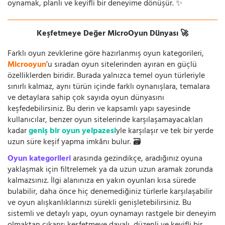
oynamak, planlı ve keyifli bir deneyime dönüşür. ✨
Keşfetmeye Değer MicroOyun Dünyası 🚀
Farklı oyun zevklerine göre hazırlanmış oyun kategorileri,
Microoyun
’u sıradan oyun sitelerinden ayıran en güçlü
özelliklerden biridir. Burada yalnızca temel oyun türleriyle
sınırlı kalmaz, aynı türün içinde farklı oynanışlara, temalara
ve detaylara sahip çok sayıda oyun dünyasını
keşfedebilirsiniz. Bu derin ve kapsamlı yapı sayesinde
kullanıcılar, benzer oyun sitelerinde karşılaşamayacakları
kadar
geniş bir oyun yelpazesi
yle karşılaşır ve tek bir yerde
uzun süre keşif yapma imkânı bulur. 🗃️
Oyun kategorileri
arasında gezindikçe, aradığınız oyuna
yaklaşmak için filtrelemek ya da uzun uzun aramak zorunda
kalmazsınız. İlgi alanınıza en yakın oyunları kısa sürede
bulabilir, daha önce hiç denemediğiniz türlerle karşılaşabilir
ve oyun alışkanlıklarınızı sürekli genişletebilirsiniz. Bu
sistemli ve detaylı yapı, oyun oynamayı rastgele bir deneyim