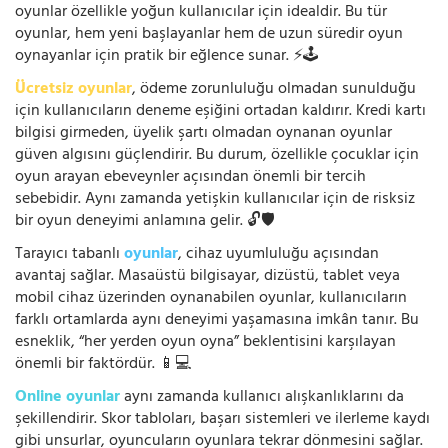
oyunlar özellikle yoğun kullanıcılar için idealdir. Bu tür
oyunlar, hem yeni başlayanlar hem de uzun süredir oyun
oynayanlar için pratik bir eğlence sunar. ⚡🕹️
Ücretsiz oyunlar
, ödeme zorunluluğu olmadan sunulduğu
için kullanıcıların deneme eşiğini ortadan kaldırır. Kredi kartı
bilgisi girmeden, üyelik şartı olmadan oynanan oyunlar
güven algısını güçlendirir. Bu durum, özellikle çocuklar için
oyun arayan ebeveynler açısından önemli bir tercih
sebebidir. Aynı zamanda yetişkin kullanıcılar için de risksiz
bir oyun deneyimi anlamına gelir. 🔓🛡️
Tarayıcı tabanlı
oyunlar
, cihaz uyumluluğu açısından
avantaj sağlar. Masaüstü bilgisayar, dizüstü, tablet veya
mobil cihaz üzerinden oynanabilen oyunlar, kullanıcıların
farklı ortamlarda aynı deneyimi yaşamasına imkân tanır. Bu
esneklik, “her yerden oyun oyna” beklentisini karşılayan
önemli bir faktördür. 📱💻
Online oyunlar
aynı zamanda kullanıcı alışkanlıklarını da
şekillendirir. Skor tabloları, başarı sistemleri ve ilerleme kaydı
gibi unsurlar, oyuncuların oyunlara tekrar dönmesini sağlar.