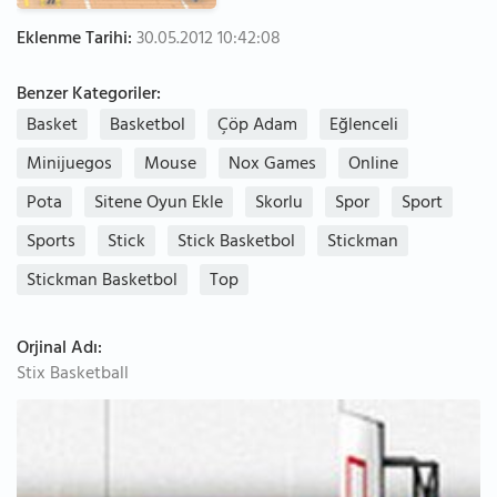
Eklenme Tarihi:
30.05.2012 10:42:08
Benzer Kategoriler:
Basket
Basketbol
Çöp Adam
Eğlenceli
Minijuegos
Mouse
Nox Games
Online
Pota
Sitene Oyun Ekle
Skorlu
Spor
Sport
Sports
Stick
Stick Basketbol
Stickman
Stickman Basketbol
Top
Orjinal Adı:
Stix Basketball