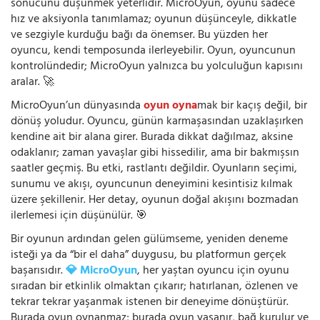
sonucunu düşünmek yeterlidir. MicroOyun, oyunu sadece
hız ve aksiyonla tanımlamaz; oyunun düşünceyle, dikkatle
ve sezgiyle kurduğu bağı da önemser. Bu yüzden her
oyuncu, kendi temposunda ilerleyebilir. Oyun, oyuncunun
kontrolündedir; MicroOyun yalnızca bu yolculuğun kapısını
aralar. 🚀
MicroOyun’un dünyasında
oyun oyna
mak bir kaçış değil, bir
dönüş yoludur. Oyuncu, günün karmaşasından uzaklaşırken
kendine ait bir alana girer. Burada dikkat dağılmaz, aksine
odaklanır; zaman yavaşlar gibi hissedilir, ama bir bakmışsın
saatler geçmiş. Bu etki, rastlantı değildir. Oyunların seçimi,
sunumu ve akışı, oyuncunun deneyimini kesintisiz kılmak
üzere şekillenir. Her detay, oyunun doğal akışını bozmadan
ilerlemesi için düşünülür. 🎯
Bir oyunun ardından gelen gülümseme, yeniden deneme
isteği ya da “bir el daha” duygusu, bu platformun gerçek
başarısıdır.
💎 MicroOyun
, her yaştan oyuncu için oyunu
sıradan bir etkinlik olmaktan çıkarır; hatırlanan, özlenen ve
tekrar tekrar yaşanmak istenen bir deneyime dönüştürür.
Burada oyun oynanmaz; burada oyun yaşanır, bağ kurulur ve