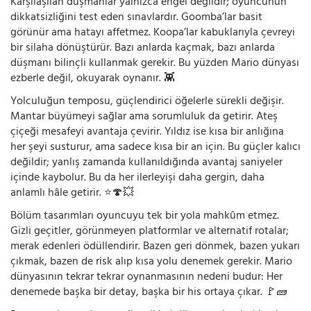
Karşılaşılan düşmanlar yalnızca engel değildir; oyuncunun
dikkatsizliğini test eden sınavlardır. Goomba’lar basit
görünür ama hatayı affetmez. Koopa’lar kabuklarıyla çevreyi
bir silaha dönüştürür. Bazı anlarda kaçmak, bazı anlarda
düşmanı bilinçli kullanmak gerekir. Bu yüzden Mario dünyası
ezberle değil, okuyarak oynanır. 👾
Yolculuğun temposu, güçlendirici öğelerle sürekli değişir.
Mantar büyümeyi sağlar ama sorumluluk da getirir. Ateş
çiçeği mesafeyi avantaja çevirir. Yıldız ise kısa bir anlığına
her şeyi susturur, ama sadece kısa bir an için. Bu güçler kalıcı
değildir; yanlış zamanda kullanıldığında avantaj saniyeler
içinde kaybolur. Bu da her ilerleyişi daha gergin, daha
anlamlı hâle getirir. ⭐🍄💥
Bölüm tasarımları oyuncuyu tek bir yola mahkûm etmez.
Gizli geçitler, görünmeyen platformlar ve alternatif rotalar;
merak edenleri ödüllendirir. Bazen geri dönmek, bazen yukarı
çıkmak, bazen de risk alıp kısa yolu denemek gerekir. Mario
dünyasının tekrar tekrar oynanmasının nedeni budur: Her
denemede başka bir detay, başka bir his ortaya çıkar. 🚩🧱