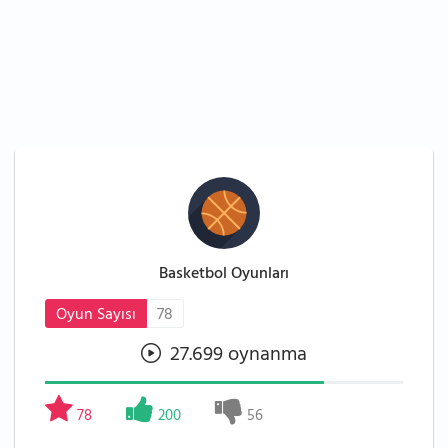
Basketbol Oyunları
Oyun Sayısı
78
27.699 oynanma
78
200
56