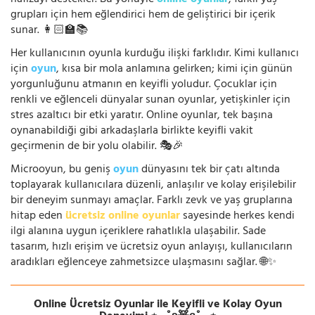
grupları için hem eğlendirici hem de geliştirici bir içerik
sunar. 👩🏻‍🏫📚
Her kullanıcının oyunla kurduğu ilişki farklıdır. Kimi kullanıcı
için
oyun
, kısa bir mola anlamına gelirken; kimi için günün
yorgunluğunu atmanın en keyifli yoludur. Çocuklar için
renkli ve eğlenceli dünyalar sunan oyunlar, yetişkinler için
stres azaltıcı bir etki yaratır. Online oyunlar, tek başına
oynanabildiği gibi arkadaşlarla birlikte keyifli vakit
geçirmenin de bir yolu olabilir. 🎭🎉
Microoyun, bu geniş
oyun
dünyasını tek bir çatı altında
toplayarak kullanıcılara düzenli, anlaşılır ve kolay erişilebilir
bir deneyim sunmayı amaçlar. Farklı zevk ve yaş gruplarına
hitap eden
ücretsiz online oyunlar
sayesinde herkes kendi
ilgi alanına uygun içeriklere rahatlıkla ulaşabilir. Sade
tasarım, hızlı erişim ve ücretsiz oyun anlayışı, kullanıcıların
aradıkları eğlenceye zahmetsizce ulaşmasını sağlar. 🌐✨
Online Ücretsiz Oyunlar ile Keyifli ve Kolay Oyun