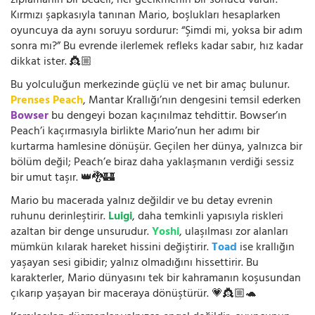
zıplamanın bir bedeli, her gecikmenin bir sonucu vardır.
Kırmızı şapkasıyla tanınan Mario, boşlukları hesaplarken
oyuncuya da aynı soruyu sordurur: “Şimdi mi, yoksa bir adım
sonra mı?” Bu evrende ilerlemek refleks kadar sabır, hız kadar
dikkat ister. 👸🏼
Bu yolculuğun merkezinde güçlü ve net bir amaç bulunur.
Prenses Peach
, Mantar Krallığı’nın dengesini temsil ederken
Bowser
bu dengeyi bozan kaçınılmaz tehdittir. Bowser’ın
Peach’i kaçırmasıyla birlikte Mario’nun her adımı bir
kurtarma hamlesine dönüşür. Geçilen her dünya, yalnızca bir
bölüm değil; Peach’e biraz daha yaklaşmanın verdiği sessiz
bir umut taşır. 👑🐉🏰
Mario bu macerada yalnız değildir ve bu detay evrenin
ruhunu derinleştirir.
Luigi
, daha temkinli yapısıyla riskleri
azaltan bir denge unsurudur.
Yoshi
, ulaşılması zor alanları
mümkün kılarak hareket hissini değiştirir.
Toad
ise krallığın
yaşayan sesi gibidir; yalnız olmadığını hissettirir. Bu
karakterler, Mario dünyasını tek bir kahramanın koşusundan
çıkarıp yaşayan bir maceraya dönüştürür. 💗👸🏼🐢