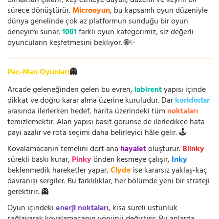
olmaktan çıkarır; keşfetmeye dayalı, düzenli ve keyifli bir
sürece dönüştürür.
Microoyun
, bu kapsamlı oyun düzeniyle
dünya genelinde çok az platformun sunduğu bir oyun
deneyimi sunar.
1001
farklı oyun kategorimiz, siz değerli
oyuncuların keşfetmesini bekliyor. 🌐✨
Pac-Man Oyunları
👻
Arcade geleneğinden gelen bu evren,
labirent
yapısı içinde
dikkat ve doğru karar alma üzerine kuruludur. Dar
koridorlar
arasında ilerlerken hedef, harita üzerindeki tüm
noktaları
temizlemektir. Alan yapısı basit görünse de ilerledikçe hata
payı azalır ve rota seçimi daha belirleyici hâle gelir. 🕹️
Kovalamacanın temelini dört ana
hayalet
oluşturur.
Blinky
sürekli baskı kurar,
Pinky
önden kesmeye çalışır,
Inky
beklenmedik hareketler yapar,
Clyde
ise kararsız yaklaş-kaç
davranışı sergiler. Bu farklılıklar, her bölümde yeni bir strateji
gerektirir. 👻
Oyun içindeki
enerji noktaları
, kısa süreli üstünlük