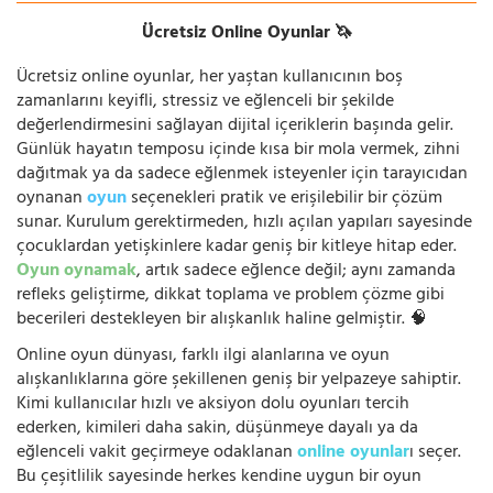
Ücretsiz Online Oyunlar 🦄
Ücretsiz online oyunlar, her yaştan kullanıcının boş
zamanlarını keyifli, stressiz ve eğlenceli bir şekilde
değerlendirmesini sağlayan dijital içeriklerin başında gelir.
Günlük hayatın temposu içinde kısa bir mola vermek, zihni
dağıtmak ya da sadece eğlenmek isteyenler için tarayıcıdan
oynanan
oyun
seçenekleri pratik ve erişilebilir bir çözüm
sunar. Kurulum gerektirmeden, hızlı açılan yapıları sayesinde
çocuklardan yetişkinlere kadar geniş bir kitleye hitap eder.
Oyun oynamak
, artık sadece eğlence değil; aynı zamanda
refleks geliştirme, dikkat toplama ve problem çözme gibi
becerileri destekleyen bir alışkanlık haline gelmiştir. 🧠
Online oyun dünyası, farklı ilgi alanlarına ve oyun
alışkanlıklarına göre şekillenen geniş bir yelpazeye sahiptir.
Kimi kullanıcılar hızlı ve aksiyon dolu oyunları tercih
ederken, kimileri daha sakin, düşünmeye dayalı ya da
eğlenceli vakit geçirmeye odaklanan
online oyunlar
ı seçer.
Bu çeşitlilik sayesinde herkes kendine uygun bir oyun