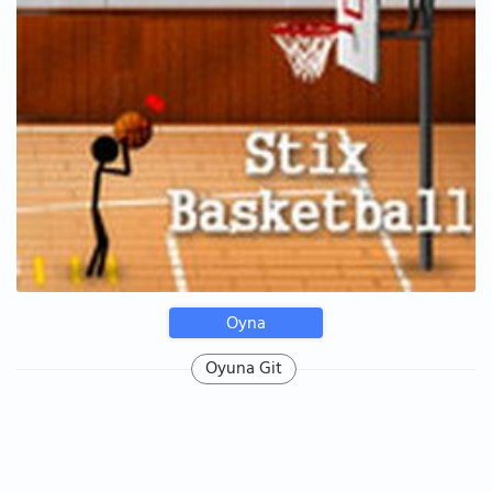
Oyna
Oyuna Git