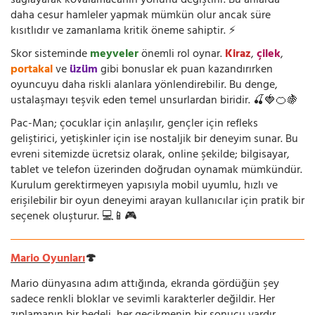
sağlayarak kovalamacanın yönünü değiştirir. Bu anlarda
daha cesur hamleler yapmak mümkün olur ancak süre
kısıtlıdır ve zamanlama kritik öneme sahiptir. ⚡
Skor sisteminde
meyveler
önemli rol oynar.
Kiraz
,
çilek
,
portakal
ve
üzüm
gibi bonuslar ek puan kazandırırken
oyuncuyu daha riskli alanlara yönlendirebilir. Bu denge,
ustalaşmayı teşvik eden temel unsurlardan biridir. 🍒🍓🍊🍇
Pac-Man; çocuklar için anlaşılır, gençler için refleks
geliştirici, yetişkinler için ise nostaljik bir deneyim sunar. Bu
evreni sitemizde ücretsiz olarak, online şekilde; bilgisayar,
tablet ve telefon üzerinden doğrudan oynamak mümkündür.
Kurulum gerektirmeyen yapısıyla mobil uyumlu, hızlı ve
erişilebilir bir oyun deneyimi arayan kullanıcılar için pratik bir
seçenek oluşturur. 💻📱🎮
Mario Oyunları
🍄
Mario dünyasına adım attığında, ekranda gördüğün şey
sadece renkli bloklar ve sevimli karakterler değildir. Her