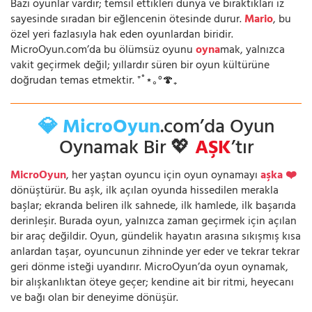
Bazı oyunlar vardır; temsil ettikleri dünya ve bıraktıkları iz
sayesinde sıradan bir eğlencenin ötesinde durur.
Mario
, bu
özel yeri fazlasıyla hak eden oyunlardan biridir.
MicroOyun.com’da bu ölümsüz oyunu
oyna
mak, yalnızca
vakit geçirmek değil; yıllardır süren bir oyun kültürüne
doğrudan temas etmektir. ⁺˚⋆｡°🍄₊
💎 MicroOyun
.com’da Oyun
Oynamak Bir 💖
AŞK
’tır
MicroOyun
, her yaştan oyuncu için oyun oynamayı
aşka ❤️
dönüştürür. Bu aşk, ilk açılan oyunda hissedilen merakla
başlar; ekranda beliren ilk sahnede, ilk hamlede, ilk başarıda
derinleşir. Burada oyun, yalnızca zaman geçirmek için açılan
bir araç değildir. Oyun, gündelik hayatın arasına sıkışmış kısa
anlardan taşar, oyuncunun zihninde yer eder ve tekrar tekrar
geri dönme isteği uyandırır. MicroOyun’da oyun oynamak,
bir alışkanlıktan öteye geçer; kendine ait bir ritmi, heyecanı
ve bağı olan bir deneyime dönüşür.