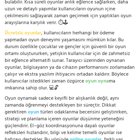
bulabilir. Kısa süreli oyunlar anlık eğlence sağlarken, daha
uzun ve detaylı yapımlar kullanıcıların oyunun içine
çekilmesini sağlayarak zaman geçirmek için yaptıkları oyun
arayışlarına karşılık verir. ⏱️🕹️
Ücretsiz oyunlar
, kullanıcıların herhangi bir ödeme
yapmadan oyun deneyimi yaşamasını mümkün kılar. Bu
durum özellikle çocuklar ve gençler için güvenli bir oyun
ortamı oluştururken, yetişkin kullanıcılar için de zahmetsiz
bir eğlence alternatifi sunar. Tarayıcı üzerinden oynanan
oyunlar, bilgisayarın ya da cihazın performansını zorlamadan
çalışır ve ekstra yazılım ihtiyacını ortadan kaldırır. Böylece
kullanıcılar istedikleri zaman özgürce
oyun oyna
ma
imkanına sahip olur. 💻🔓
Oyun oynamak sadece keyifli bir alışkanlık değil, aynı
zamanda öğrenmeyi destekleyen bir süreçtir. Dikkat
gerektiren
oyun
türleri odaklanma becerisini geliştirirken,
strateji ve planlama içeren oyunlar düşünme yeteneğini
güçlendirir. El–göz koordinasyonuna dayalı oyunlar
refleksleri hızlandırır, bilgi ve kelime temelli oyunlar ise
hafızayı destekler. Bu yönüyle
online oyunlar
, farklı yaş