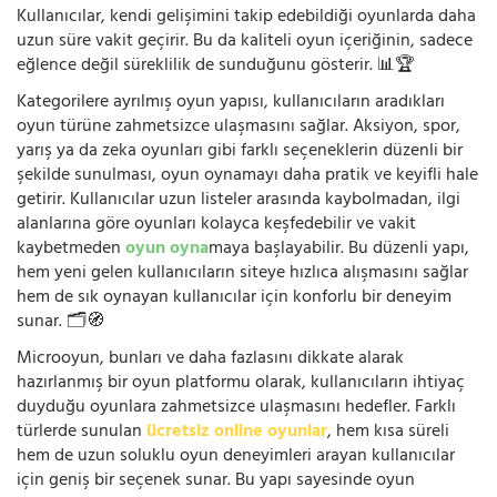
Kullanıcılar, kendi gelişimini takip edebildiği oyunlarda daha
uzun süre vakit geçirir. Bu da kaliteli oyun içeriğinin, sadece
eğlence değil süreklilik de sunduğunu gösterir. 📊🏆
Kategorilere ayrılmış oyun yapısı, kullanıcıların aradıkları
oyun türüne zahmetsizce ulaşmasını sağlar. Aksiyon, spor,
yarış ya da zeka oyunları gibi farklı seçeneklerin düzenli bir
şekilde sunulması, oyun oynamayı daha pratik ve keyifli hale
getirir. Kullanıcılar uzun listeler arasında kaybolmadan, ilgi
alanlarına göre oyunları kolayca keşfedebilir ve vakit
kaybetmeden
oyun oyna
maya başlayabilir. Bu düzenli yapı,
hem yeni gelen kullanıcıların siteye hızlıca alışmasını sağlar
hem de sık oynayan kullanıcılar için konforlu bir deneyim
sunar. 🗂️🧭
Microoyun, bunları ve daha fazlasını dikkate alarak
hazırlanmış bir oyun platformu olarak, kullanıcıların ihtiyaç
duyduğu oyunlara zahmetsizce ulaşmasını hedefler. Farklı
türlerde sunulan
ücretsiz online oyunlar
, hem kısa süreli
hem de uzun soluklu oyun deneyimleri arayan kullanıcılar
için geniş bir seçenek sunar. Bu yapı sayesinde oyun