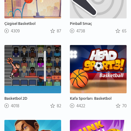
Çizgisel Basketbol
Pinball Smaç
4309
87
4738
65
Basketbol 2D
Kafa Sporları: Basketbol
4018
82
4422
70