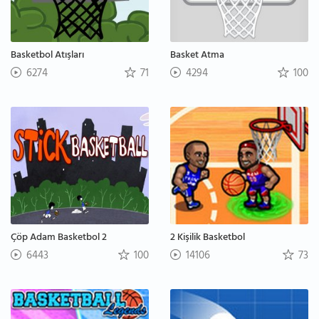
Basketbol Atışları
Basket Atma
6274
71
4294
100
Çöp Adam Basketbol 2
2 Kişilik Basketbol
6443
100
14106
73