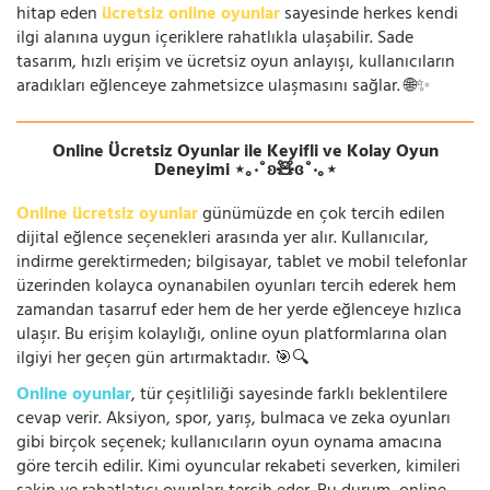
hitap eden
ücretsiz online oyunlar
sayesinde herkes kendi
ilgi alanına uygun içeriklere rahatlıkla ulaşabilir. Sade
tasarım, hızlı erişim ve ücretsiz oyun anlayışı, kullanıcıların
aradıkları eğlenceye zahmetsizce ulaşmasını sağlar. 🌐✨
Online Ücretsiz Oyunlar ile Keyifli ve Kolay Oyun
Deneyimi ⋆｡‧˚ʚ🧸ɞ˚‧｡⋆
Online ücretsiz oyunlar
günümüzde en çok tercih edilen
dijital eğlence seçenekleri arasında yer alır. Kullanıcılar,
indirme gerektirmeden; bilgisayar, tablet ve mobil telefonlar
üzerinden kolayca oynanabilen oyunları tercih ederek hem
zamandan tasarruf eder hem de her yerde eğlenceye hızlıca
ulaşır. Bu erişim kolaylığı, online oyun platformlarına olan
ilgiyi her geçen gün artırmaktadır. 🎯🔍
Online oyunlar
, tür çeşitliliği sayesinde farklı beklentilere
cevap verir. Aksiyon, spor, yarış, bulmaca ve zeka oyunları
gibi birçok seçenek; kullanıcıların oyun oynama amacına
göre tercih edilir. Kimi oyuncular rekabeti severken, kimileri