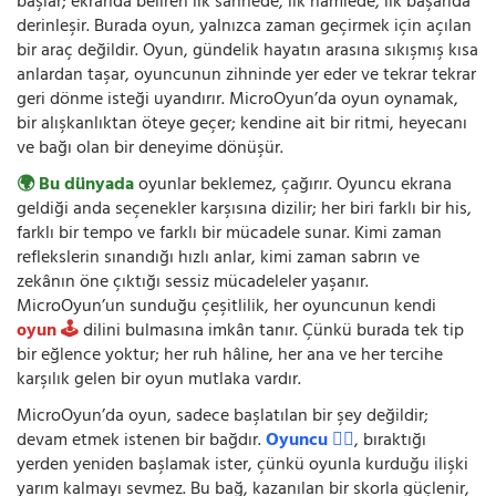
başlar; ekranda beliren ilk sahnede, ilk hamlede, ilk başarıda
derinleşir. Burada oyun, yalnızca zaman geçirmek için açılan
bir araç değildir. Oyun, gündelik hayatın arasına sıkışmış kısa
anlardan taşar, oyuncunun zihninde yer eder ve tekrar tekrar
geri dönme isteği uyandırır. MicroOyun’da oyun oynamak,
bir alışkanlıktan öteye geçer; kendine ait bir ritmi, heyecanı
ve bağı olan bir deneyime dönüşür.
🌍 Bu dünyada
oyunlar beklemez, çağırır. Oyuncu ekrana
geldiği anda seçenekler karşısına dizilir; her biri farklı bir his,
farklı bir tempo ve farklı bir mücadele sunar. Kimi zaman
reflekslerin sınandığı hızlı anlar, kimi zaman sabrın ve
zekânın öne çıktığı sessiz mücadeleler yaşanır.
MicroOyun’un sunduğu çeşitlilik, her oyuncunun kendi
oyun 🕹️
dilini bulmasına imkân tanır. Çünkü burada tek tip
bir eğlence yoktur; her ruh hâline, her ana ve her tercihe
karşılık gelen bir oyun mutlaka vardır.
MicroOyun’da oyun, sadece başlatılan bir şey değildir;
devam etmek istenen bir bağdır.
Oyuncu 🧍‍♂️
, bıraktığı
yerden yeniden başlamak ister, çünkü oyunla kurduğu ilişki
yarım kalmayı sevmez. Bu bağ, kazanılan bir skorla güçlenir,