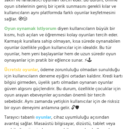
sakin ve rahatlatıcı oyunları tercih eder. Bu durum, online
oyun sitelerinin geniş bir içerik sunmasını gerekli kılar ve
kullanıcıların aynı platformda farklı oyunlar keşfetmesini
sağlar. 🧭🎲
Oyun oynamak istiyorum
diyen kullanıcıların büyük bir
kısmı, hızlı açılan ve öğrenmesi kolay oyunları tercih eder.
Karmaşık kurallara sahip olmayan, kısa sürede oynanabilen
oyunlar özellikle yoğun kullanıcılar için idealdir. Bu tür
oyunlar, hem yeni başlayanlar hem de uzun süredir oyun
oynayanlar için pratik bir eğlence sunar. ⚡🕹️
Ücretsiz oyunlar
, ödeme zorunluluğu olmadan sunulduğu
için kullanıcıların deneme eşiğini ortadan kaldırır. Kredi kartı
bilgisi girmeden, üyelik şartı olmadan oynanan oyunlar
güven algısını güçlendirir. Bu durum, özellikle çocuklar için
oyun arayan ebeveynler açısından önemli bir tercih
sebebidir. Aynı zamanda yetişkin kullanıcılar için de risksiz
bir oyun deneyimi anlamına gelir. 🔓🛡️
Tarayıcı tabanlı
oyunlar
, cihaz uyumluluğu açısından
avantaj sağlar. Masaüstü bilgisayar, dizüstü, tablet veya