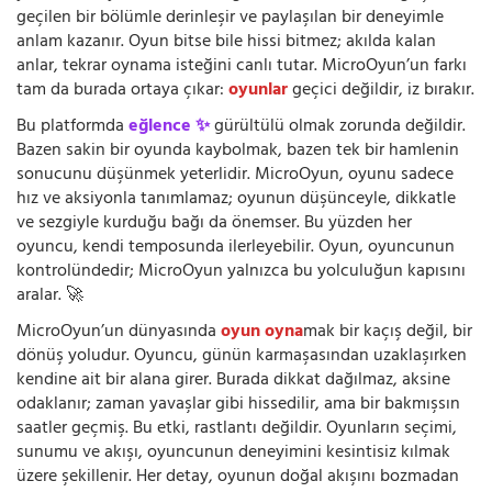
geçilen bir bölümle derinleşir ve paylaşılan bir deneyimle
anlam kazanır. Oyun bitse bile hissi bitmez; akılda kalan
anlar, tekrar oynama isteğini canlı tutar. MicroOyun’un farkı
tam da burada ortaya çıkar:
oyunlar
geçici değildir, iz bırakır.
Bu platformda
eğlence ✨
gürültülü olmak zorunda değildir.
Bazen sakin bir oyunda kaybolmak, bazen tek bir hamlenin
sonucunu düşünmek yeterlidir. MicroOyun, oyunu sadece
hız ve aksiyonla tanımlamaz; oyunun düşünceyle, dikkatle
ve sezgiyle kurduğu bağı da önemser. Bu yüzden her
oyuncu, kendi temposunda ilerleyebilir. Oyun, oyuncunun
kontrolündedir; MicroOyun yalnızca bu yolculuğun kapısını
aralar. 🚀
MicroOyun’un dünyasında
oyun oyna
mak bir kaçış değil, bir
dönüş yoludur. Oyuncu, günün karmaşasından uzaklaşırken
kendine ait bir alana girer. Burada dikkat dağılmaz, aksine
odaklanır; zaman yavaşlar gibi hissedilir, ama bir bakmışsın
saatler geçmiş. Bu etki, rastlantı değildir. Oyunların seçimi,
sunumu ve akışı, oyuncunun deneyimini kesintisiz kılmak
üzere şekillenir. Her detay, oyunun doğal akışını bozmadan