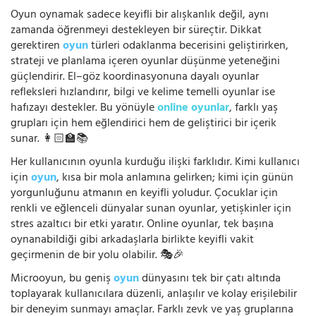
Oyun oynamak sadece keyifli bir alışkanlık değil, aynı
zamanda öğrenmeyi destekleyen bir süreçtir. Dikkat
gerektiren
oyun
türleri odaklanma becerisini geliştirirken,
strateji ve planlama içeren oyunlar düşünme yeteneğini
güçlendirir. El–göz koordinasyonuna dayalı oyunlar
refleksleri hızlandırır, bilgi ve kelime temelli oyunlar ise
hafızayı destekler. Bu yönüyle
online oyunlar
, farklı yaş
grupları için hem eğlendirici hem de geliştirici bir içerik
sunar. 👩🏻‍🏫📚
Her kullanıcının oyunla kurduğu ilişki farklıdır. Kimi kullanıcı
için
oyun
, kısa bir mola anlamına gelirken; kimi için günün
yorgunluğunu atmanın en keyifli yoludur. Çocuklar için
renkli ve eğlenceli dünyalar sunan oyunlar, yetişkinler için
stres azaltıcı bir etki yaratır. Online oyunlar, tek başına
oynanabildiği gibi arkadaşlarla birlikte keyifli vakit
geçirmenin de bir yolu olabilir. 🎭🎉
Microoyun, bu geniş
oyun
dünyasını tek bir çatı altında
toplayarak kullanıcılara düzenli, anlaşılır ve kolay erişilebilir
bir deneyim sunmayı amaçlar. Farklı zevk ve yaş gruplarına