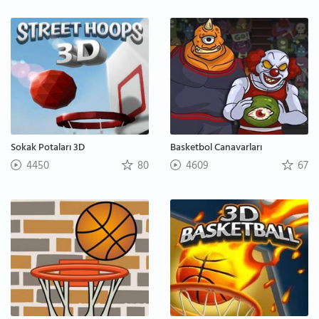
Sokak Potaları 3D
Basketbol Canavarları
4450
80
4609
67