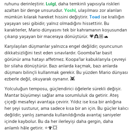
ruhunu derinleştirir.
Luigi
, daha temkinli yapısıyla riskleri
azaltan bir denge unsurudur.
Yoshi
, ulaşılması zor alanları
mümkün kılarak hareket hissini değiştirir.
Toad
ise krallığın
yaşayan sesi gibidir; yalnız olmadığını hissettirir. Bu
karakterler, Mario dünyasını tek bir kahramanın koşusundan
çıkarıp yaşayan bir maceraya dönüştürür. 💗👸🏼🐢
Karşılaşılan düşmanlar yalnızca engel değildir; oyuncunun
dikkatsizliğini test eden sınavlardır. Goomba’lar basit
görünür ama hatayı affetmez. Koopa’lar kabuklarıyla çevreyi
bir silaha dönüştürür. Bazı anlarda kaçmak, bazı anlarda
düşmanı bilinçli kullanmak gerekir. Bu yüzden Mario dünyası
ezberle değil, okuyarak oynanır. 👾
Yolculuğun temposu, güçlendirici öğelerle sürekli değişir.
Mantar büyümeyi sağlar ama sorumluluk da getirir. Ateş
çiçeği mesafeyi avantaja çevirir. Yıldız ise kısa bir anlığına
her şeyi susturur, ama sadece kısa bir an için. Bu güçler kalıcı
değildir; yanlış zamanda kullanıldığında avantaj saniyeler
içinde kaybolur. Bu da her ilerleyişi daha gergin, daha
anlamlı hâle getirir. ⭐🍄💥