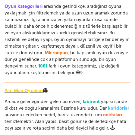
Oyun kategorileri
arasında gezindikçe, aradığınız oyuna
yaklaşmak için filtrelemek ya da uzun uzun aramak zorunda
kalmazsınız. İlgi alanınıza en yakın oyunları kısa sürede
bulabilir, daha önce hiç denemediğiniz türlerle karşılaşabilir
ve oyun alışkanlıklarınızı sürekli genişletebilirsiniz. Bu
sistemli ve detaylı yapı, oyun oynamayı rastgele bir deneyim
olmaktan çıkarır; keşfetmeye dayalı, düzenli ve keyifli bir
sürece dönüştürür.
Microoyun
, bu kapsamlı oyun düzeniyle
dünya genelinde çok az platformun sunduğu bir oyun
deneyimi sunar.
1001
farklı oyun kategorimiz, siz değerli
oyuncuların keşfetmesini bekliyor. 🌐✨
Pac-Man Oyunları
👻
Arcade geleneğinden gelen bu evren,
labirent
yapısı içinde
dikkat ve doğru karar alma üzerine kuruludur. Dar
koridorlar
arasında ilerlerken hedef, harita üzerindeki tüm
noktaları
temizlemektir. Alan yapısı basit görünse de ilerledikçe hata
payı azalır ve rota seçimi daha belirleyici hâle gelir. 🕹️