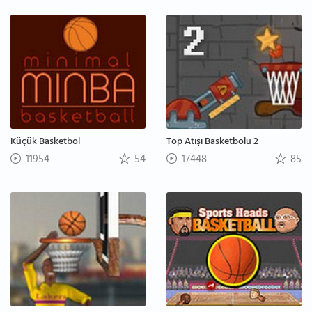
Küçük Basketbol
Top Atışı Basketbolu 2
11954
54
17448
85