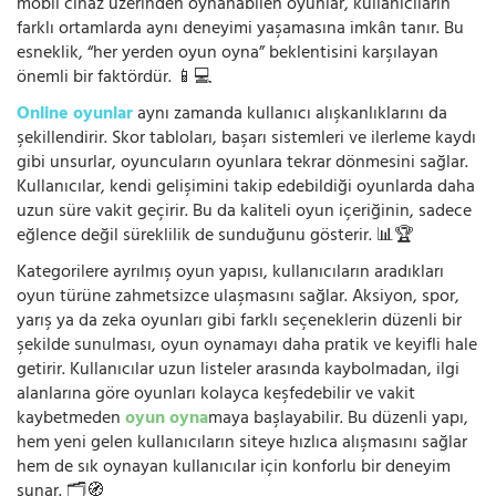
mobil cihaz üzerinden oynanabilen oyunlar, kullanıcıların
farklı ortamlarda aynı deneyimi yaşamasına imkân tanır. Bu
esneklik, “her yerden oyun oyna” beklentisini karşılayan
önemli bir faktördür. 📱💻
Online oyunlar
aynı zamanda kullanıcı alışkanlıklarını da
şekillendirir. Skor tabloları, başarı sistemleri ve ilerleme kaydı
gibi unsurlar, oyuncuların oyunlara tekrar dönmesini sağlar.
Kullanıcılar, kendi gelişimini takip edebildiği oyunlarda daha
uzun süre vakit geçirir. Bu da kaliteli oyun içeriğinin, sadece
eğlence değil süreklilik de sunduğunu gösterir. 📊🏆
Kategorilere ayrılmış oyun yapısı, kullanıcıların aradıkları
oyun türüne zahmetsizce ulaşmasını sağlar. Aksiyon, spor,
yarış ya da zeka oyunları gibi farklı seçeneklerin düzenli bir
şekilde sunulması, oyun oynamayı daha pratik ve keyifli hale
getirir. Kullanıcılar uzun listeler arasında kaybolmadan, ilgi
alanlarına göre oyunları kolayca keşfedebilir ve vakit
kaybetmeden
oyun oyna
maya başlayabilir. Bu düzenli yapı,
hem yeni gelen kullanıcıların siteye hızlıca alışmasını sağlar
hem de sık oynayan kullanıcılar için konforlu bir deneyim
sunar. 🗂️🧭