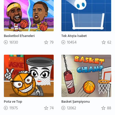
Basketbol Efsaneleri
Tek Atışta İsabet
16130
79
10454
62
Pota ve Top
Basket Şampiyonu
11975
74
12062
88