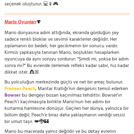
seçenek oluşturur. 💻📱🎮
Mario Oyunları
🍄
Mario dünyasına adım attığında, ekranda gördüğün şey
sadece renkli bloklar ve sevimli karakterler değildir. Her
zıplamanın bir bedeli, her gecikmenin bir sonucu vardır.
Kırmızı şapkasıyla tanınan Mario, boşlukları hesaplarken
oyuncuya da aynı soruyu sordurur: “Şimdi mi, yoksa bir adım
sonra mı?” Bu evrende ilerlemek refleks kadar sabır, hız kadar
dikkat ister. 👸🏼
Bu yolculuğun merkezinde güçlü ve net bir amaç bulunur.
Prenses Peach
, Mantar Krallığı’nın dengesini temsil ederken
Bowser
bu dengeyi bozan kaçınılmaz tehdittir. Bowser’ın
Peach’i kaçırmasıyla birlikte Mario’nun her adımı bir
kurtarma hamlesine dönüşür. Geçilen her dünya, yalnızca bir
bölüm değil; Peach’e biraz daha yaklaşmanın verdiği sessiz
bir umut taşır. 👑🐉🏰
Mario bu macerada yalnız değildir ve bu detay evrenin