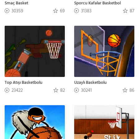
Smaç Basket
Sporcu Kafalar Basketbol
30359
69
31383
87
Top Atışı Basketbolu
Uzaylı Basketbolu
23422
82
30241
86