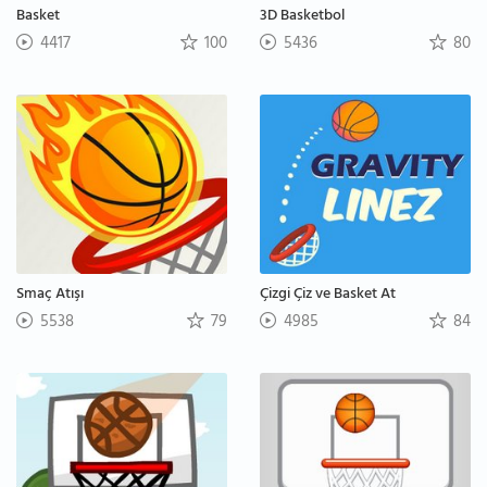
Basket
3D Basketbol
4417
100
5436
80
Smaç Atışı
Çizgi Çiz ve Basket At
5538
79
4985
84