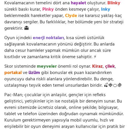
Kovalamacanın temelini dört ana
hayalet
oluşturur.
Blinky
sürekli baskı kurar,
Pinky
önden kesmeye çalışır,
Inky
beklenmedik hareketler yapar,
Clyde
ise kararsız yaklaş-kaç
davranışı sergiler. Bu farklılıklar, her bölümde yeni bir strateji
gerektirir. 👻
Oyun içindeki
enerji noktaları
, kısa süreli üstünlük
sağlayarak kovalamacanın yönünü değiştirir. Bu anlarda
daha cesur hamleler yapmak mümkün olur ancak süre
kısıtlıdır ve zamanlama kritik öneme sahiptir. ⚡
Skor sisteminde
meyveler
önemli rol oynar.
Kiraz
,
çilek
,
portakal
ve
üzüm
gibi bonuslar ek puan kazandırırken
oyuncuyu daha riskli alanlara yönlendirebilir. Bu denge,
ustalaşmayı teşvik eden temel unsurlardan biridir. 🍒🍓🍊🍇
Pac-Man; çocuklar için anlaşılır, gençler için refleks
geliştirici, yetişkinler için ise nostaljik bir deneyim sunar. Bu
evreni sitemizde ücretsiz olarak, online şekilde; bilgisayar,
tablet ve telefon üzerinden doğrudan oynamak mümkündür.
Kurulum gerektirmeyen yapısıyla mobil uyumlu, hızlı ve
erişilebilir bir oyun deneyimi arayan kullanıcılar için pratik bir