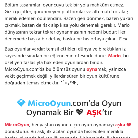
Bölüm tasarımları oyuncuyu tek bir yola mahkûm etmez.
Gizli geçitler, görünmeyen platformlar ve alternatif rotalar;
merak edenleri ödüllendirir. Bazen geri dönmek, bazen yukarı
çıkmak, bazen de risk alıp kısa yolu denemek gerekir. Mario
dünyasının tekrar tekrar oynanmasının nedeni budur: Her
denemede başka bir detay, başka bir his ortaya çıkar. 🚩🧱
Bazı oyunlar vardır; temsil ettikleri dünya ve bıraktıkları iz
sayesinde sıradan bir eğlencenin ötesinde durur.
Mario
, bu
özel yeri fazlasıyla hak eden oyunlardan biridir.
MicroOyun.com’da bu ölümsüz oyunu
oyna
mak, yalnızca
vakit geçirmek değil; yıllardır süren bir oyun kültürüne
doğrudan temas etmektir. ⁺˚⋆｡°🍄₊
💎 MicroOyun
.com’da Oyun
Oynamak Bir 💖
AŞK
’tır
MicroOyun
, her yaştan oyuncu için oyun oynamayı
aşka ❤️
dönüştürür. Bu aşk, ilk açılan oyunda hissedilen merakla