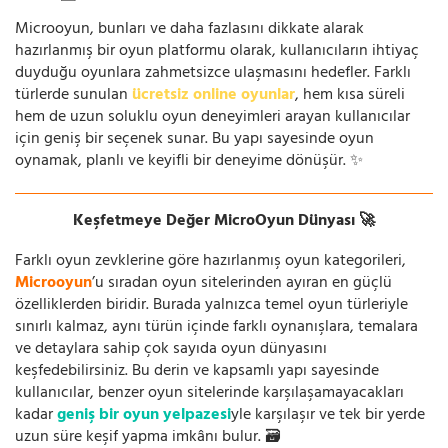
Microoyun, bunları ve daha fazlasını dikkate alarak
hazırlanmış bir oyun platformu olarak, kullanıcıların ihtiyaç
duyduğu oyunlara zahmetsizce ulaşmasını hedefler. Farklı
türlerde sunulan
ücretsiz online oyunlar
, hem kısa süreli
hem de uzun soluklu oyun deneyimleri arayan kullanıcılar
için geniş bir seçenek sunar. Bu yapı sayesinde oyun
oynamak, planlı ve keyifli bir deneyime dönüşür. ✨
Keşfetmeye Değer MicroOyun Dünyası 🚀
Farklı oyun zevklerine göre hazırlanmış oyun kategorileri,
Microoyun
’u sıradan oyun sitelerinden ayıran en güçlü
özelliklerden biridir. Burada yalnızca temel oyun türleriyle
sınırlı kalmaz, aynı türün içinde farklı oynanışlara, temalara
ve detaylara sahip çok sayıda oyun dünyasını
keşfedebilirsiniz. Bu derin ve kapsamlı yapı sayesinde
kullanıcılar, benzer oyun sitelerinde karşılaşamayacakları
kadar
geniş bir oyun yelpazesi
yle karşılaşır ve tek bir yerde
uzun süre keşif yapma imkânı bulur. 🗃️