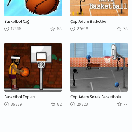
Basketbol Çağı
Çöp Adam Basketbol
17346
68
27698
78
Basketbol Topları
Çöp Adam Sokak Basketbolu
35839
82
29823
77