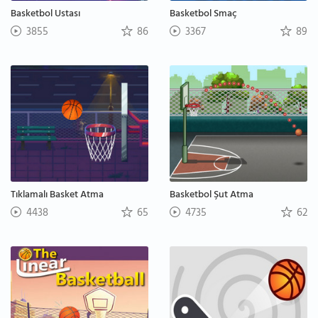
Basketbol Ustası
Basketbol Smaç
3855
86
3367
89
Tıklamalı Basket Atma
Basketbol Şut Atma
4438
65
4735
62