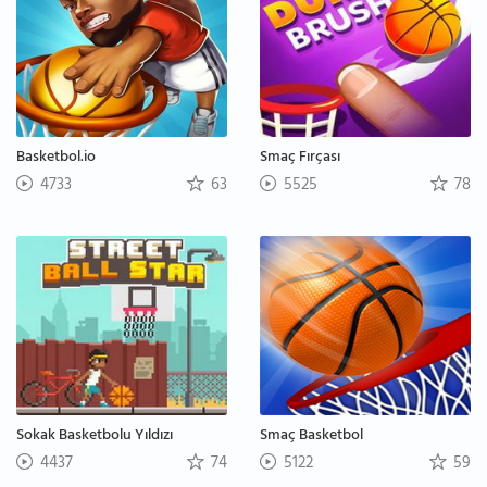
Basketbol.io
Smaç Fırçası
4733
63
5525
78
Sokak Basketbolu Yıldızı
Smaç Basketbol
4437
74
5122
59