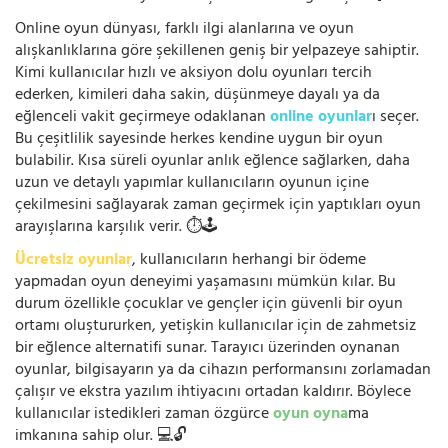
Online oyun dünyası, farklı ilgi alanlarına ve oyun
alışkanlıklarına göre şekillenen geniş bir yelpazeye sahiptir.
Kimi kullanıcılar hızlı ve aksiyon dolu oyunları tercih
ederken, kimileri daha sakin, düşünmeye dayalı ya da
eğlenceli vakit geçirmeye odaklanan
online oyunlar
ı seçer.
Bu çeşitlilik sayesinde herkes kendine uygun bir oyun
bulabilir. Kısa süreli oyunlar anlık eğlence sağlarken, daha
uzun ve detaylı yapımlar kullanıcıların oyunun içine
çekilmesini sağlayarak zaman geçirmek için yaptıkları oyun
arayışlarına karşılık verir. ⏱️🕹️
Ücretsiz oyunlar
, kullanıcıların herhangi bir ödeme
yapmadan oyun deneyimi yaşamasını mümkün kılar. Bu
durum özellikle çocuklar ve gençler için güvenli bir oyun
ortamı oluştururken, yetişkin kullanıcılar için de zahmetsiz
bir eğlence alternatifi sunar. Tarayıcı üzerinden oynanan
oyunlar, bilgisayarın ya da cihazın performansını zorlamadan
çalışır ve ekstra yazılım ihtiyacını ortadan kaldırır. Böylece
kullanıcılar istedikleri zaman özgürce
oyun oyna
ma
imkanına sahip olur. 💻🔓