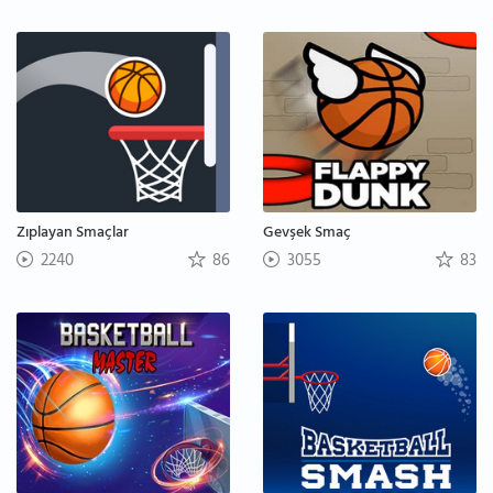
Zıplayan Smaçlar
Gevşek Smaç
2240
86
3055
83