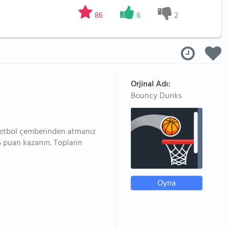
86
6
2
Orjinal Adı:
Bouncy Dunks
sketbol çemberinden atmanız
5 puan kazanın. Topların
Oyna