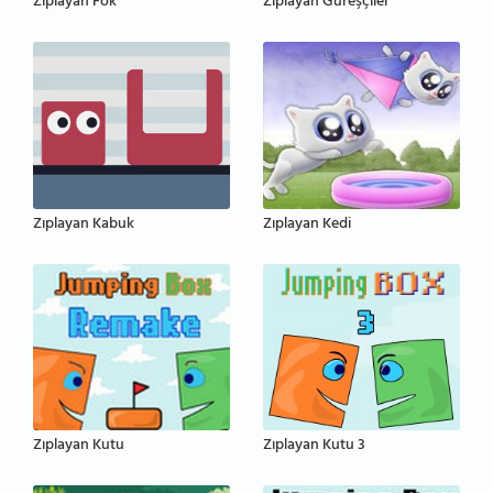
Zıplayan Fok
Zıplayan Güreşçiler
Zıplayan Kabuk
Zıplayan Kedi
Zıplayan Kutu
Zıplayan Kutu 3