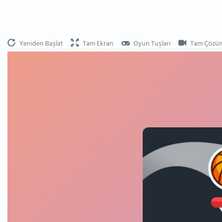
Yeniden Başlat
Tam Ekran
Oyun Tuşları
Tam Çözü