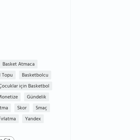
Basket Atmaca
l Topu
Basketbolcu
Çocuklar için Basketbol
onetize
Gündelik
atma
Skor
Smaç
Fırlatma
Yandex