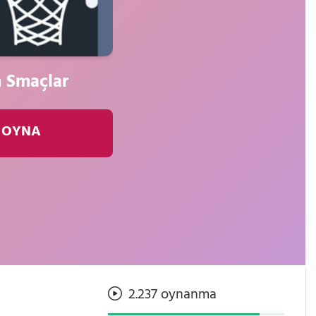
 Smaçlar
 OYNA
2.237 oynanma