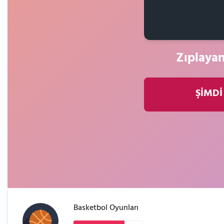
Zıplayan
ŞİMDİ
Basketbol Oyunları