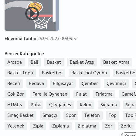
Eklenme Tarihi:
25.04.2023 00:09:51
Benzer Kategoriler:
Arcade
Ball
Basket
Basket Atışı
Basket Atma
Basket Topu
Basketbol
Basketbol Oyunu
Basketbo
Beceri
Bedava
Bilgisayar
Çember
Çevrimiçi
Çok Zor
Fare ile Oynanan
Fırlat
Fırlatma
GameM
HTML5
Pota
Qkygames
Rekor
Sıçrama
Sıçr
Smaç Basket
Smaççı
Spor
Telefon
Top
Top 
Yetenek
Zıpla
Zıplama
Zıplatma
Zor
Zorlu