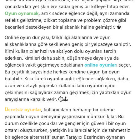
sunar. Kurulum gerektirmeden, hızlı açılan yapıları sayesinde
çocuklardan yetişkinlere kadar geniş bir kitleye hitap eder.
Oyun oynamak
, artık sadece eğlence değil; aynı zamanda
refleks geliştirme, dikkat toplama ve problem çözme gibi
becerileri destekleyen bir alışkanlık haline gelmiştir. 🧠
Online oyun dünyası, farklı ilgi alanlarına ve oyun
alışkanlıklarına göre şekillenen geniş bir yelpazeye sahiptir.
Kimi kullanıcılar hızlı ve aksiyon dolu oyunları tercih
ederken, kimileri daha sakin, düşünmeye dayalı ya da
eğlenceli vakit geçirmeye odaklanan
online oyunlar
ı seçer.
Bu çeşitlilik sayesinde herkes kendine uygun bir oyun
bulabilir. Kısa süreli oyunlar anlık eğlence sağlarken, daha
uzun ve detaylı yapımlar kullanıcıların oyunun içine
çekilmesini sağlayarak zaman geçirmek için yaptıkları oyun
arayışlarına karşılık verir. ⏱️🕹️
Ücretsiz oyunlar
, kullanıcıların herhangi bir ödeme
yapmadan oyun deneyimi yaşamasını mümkün kılar. Bu
durum özellikle çocuklar ve gençler için güvenli bir oyun
ortamı oluştururken, yetişkin kullanıcılar için de zahmetsiz
bir eğlence alternatifi sunar. Tarayıcı üzerinden oynanan