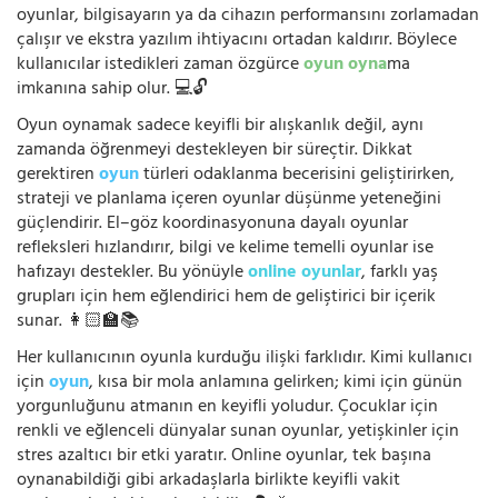
oyunlar, bilgisayarın ya da cihazın performansını zorlamadan
çalışır ve ekstra yazılım ihtiyacını ortadan kaldırır. Böylece
kullanıcılar istedikleri zaman özgürce
oyun oyna
ma
imkanına sahip olur. 💻🔓
Oyun oynamak sadece keyifli bir alışkanlık değil, aynı
zamanda öğrenmeyi destekleyen bir süreçtir. Dikkat
gerektiren
oyun
türleri odaklanma becerisini geliştirirken,
strateji ve planlama içeren oyunlar düşünme yeteneğini
güçlendirir. El–göz koordinasyonuna dayalı oyunlar
refleksleri hızlandırır, bilgi ve kelime temelli oyunlar ise
hafızayı destekler. Bu yönüyle
online oyunlar
, farklı yaş
grupları için hem eğlendirici hem de geliştirici bir içerik
sunar. 👩🏻‍🏫📚
Her kullanıcının oyunla kurduğu ilişki farklıdır. Kimi kullanıcı
için
oyun
, kısa bir mola anlamına gelirken; kimi için günün
yorgunluğunu atmanın en keyifli yoludur. Çocuklar için
renkli ve eğlenceli dünyalar sunan oyunlar, yetişkinler için
stres azaltıcı bir etki yaratır. Online oyunlar, tek başına
oynanabildiği gibi arkadaşlarla birlikte keyifli vakit