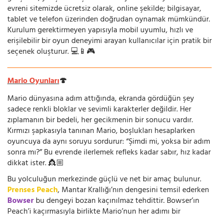
evreni sitemizde ücretsiz olarak, online şekilde; bilgisayar,
tablet ve telefon üzerinden doğrudan oynamak mümkündür.
Kurulum gerektirmeyen yapısıyla mobil uyumlu, hızlı ve
erişilebilir bir oyun deneyimi arayan kullanıcılar için pratik bir
seçenek oluşturur. 💻📱🎮
Mario Oyunları
🍄
Mario dünyasına adım attığında, ekranda gördüğün şey
sadece renkli bloklar ve sevimli karakterler değildir. Her
zıplamanın bir bedeli, her gecikmenin bir sonucu vardır.
Kırmızı şapkasıyla tanınan Mario, boşlukları hesaplarken
oyuncuya da aynı soruyu sordurur: “Şimdi mi, yoksa bir adım
sonra mı?” Bu evrende ilerlemek refleks kadar sabır, hız kadar
dikkat ister. 👸🏼
Bu yolculuğun merkezinde güçlü ve net bir amaç bulunur.
Prenses Peach
, Mantar Krallığı’nın dengesini temsil ederken
Bowser
bu dengeyi bozan kaçınılmaz tehdittir. Bowser’ın
Peach’i kaçırmasıyla birlikte Mario’nun her adımı bir