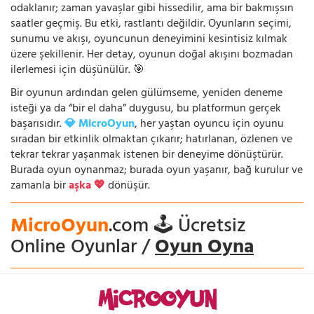
odaklanır; zaman yavaşlar gibi hissedilir, ama bir bakmışsın
saatler geçmiş. Bu etki, rastlantı değildir. Oyunların seçimi,
sunumu ve akışı, oyuncunun deneyimini kesintisiz kılmak
üzere şekillenir. Her detay, oyunun doğal akışını bozmadan
ilerlemesi için düşünülür. 🎯
Bir oyunun ardından gelen gülümseme, yeniden deneme
isteği ya da “bir el daha” duygusu, bu platformun gerçek
başarısıdır.
💎 MicroOyun
, her yaştan oyuncu için oyunu
sıradan bir etkinlik olmaktan çıkarır; hatırlanan, özlenen ve
tekrar tekrar yaşanmak istenen bir deneyime dönüştürür.
Burada oyun oynanmaz; burada oyun yaşanır, bağ kurulur ve
zamanla bir
aşka 💖
dönüşür.
MicroOyun
.com 🕹️ Ücretsiz
Online Oyunlar /
Oyun Oyna