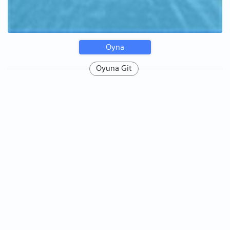
Oyna
Oyuna Git