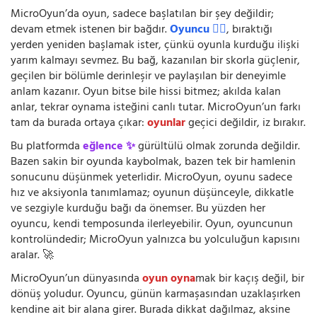
MicroOyun’da oyun, sadece başlatılan bir şey değildir;
devam etmek istenen bir bağdır.
Oyuncu 🧍‍♂️
, bıraktığı
yerden yeniden başlamak ister, çünkü oyunla kurduğu ilişki
yarım kalmayı sevmez. Bu bağ, kazanılan bir skorla güçlenir,
geçilen bir bölümle derinleşir ve paylaşılan bir deneyimle
anlam kazanır. Oyun bitse bile hissi bitmez; akılda kalan
anlar, tekrar oynama isteğini canlı tutar. MicroOyun’un farkı
tam da burada ortaya çıkar:
oyunlar
geçici değildir, iz bırakır.
Bu platformda
eğlence ✨
gürültülü olmak zorunda değildir.
Bazen sakin bir oyunda kaybolmak, bazen tek bir hamlenin
sonucunu düşünmek yeterlidir. MicroOyun, oyunu sadece
hız ve aksiyonla tanımlamaz; oyunun düşünceyle, dikkatle
ve sezgiyle kurduğu bağı da önemser. Bu yüzden her
oyuncu, kendi temposunda ilerleyebilir. Oyun, oyuncunun
kontrolündedir; MicroOyun yalnızca bu yolculuğun kapısını
aralar. 🚀
MicroOyun’un dünyasında
oyun oyna
mak bir kaçış değil, bir
dönüş yoludur. Oyuncu, günün karmaşasından uzaklaşırken
kendine ait bir alana girer. Burada dikkat dağılmaz, aksine