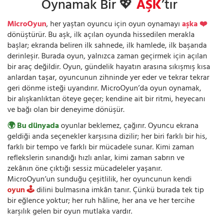
Oynamak Bir 💖
AŞK
’tır
MicroOyun
, her yaştan oyuncu için oyun oynamayı
aşka ❤️
dönüştürür. Bu aşk, ilk açılan oyunda hissedilen merakla
başlar; ekranda beliren ilk sahnede, ilk hamlede, ilk başarıda
derinleşir. Burada oyun, yalnızca zaman geçirmek için açılan
bir araç değildir. Oyun, gündelik hayatın arasına sıkışmış kısa
anlardan taşar, oyuncunun zihninde yer eder ve tekrar tekrar
geri dönme isteği uyandırır. MicroOyun’da oyun oynamak,
bir alışkanlıktan öteye geçer; kendine ait bir ritmi, heyecanı
ve bağı olan bir deneyime dönüşür.
🌍 Bu dünyada
oyunlar beklemez, çağırır. Oyuncu ekrana
geldiği anda seçenekler karşısına dizilir; her biri farklı bir his,
farklı bir tempo ve farklı bir mücadele sunar. Kimi zaman
reflekslerin sınandığı hızlı anlar, kimi zaman sabrın ve
zekânın öne çıktığı sessiz mücadeleler yaşanır.
MicroOyun’un sunduğu çeşitlilik, her oyuncunun kendi
oyun 🕹️
dilini bulmasına imkân tanır. Çünkü burada tek tip
bir eğlence yoktur; her ruh hâline, her ana ve her tercihe
karşılık gelen bir oyun mutlaka vardır.