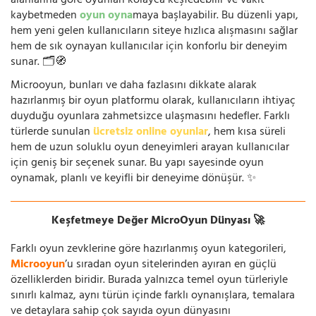
alanlarına göre oyunları kolayca keşfedebilir ve vakit
kaybetmeden
oyun oyna
maya başlayabilir. Bu düzenli yapı,
hem yeni gelen kullanıcıların siteye hızlıca alışmasını sağlar
hem de sık oynayan kullanıcılar için konforlu bir deneyim
sunar. 🗂️🧭
Microoyun, bunları ve daha fazlasını dikkate alarak
hazırlanmış bir oyun platformu olarak, kullanıcıların ihtiyaç
duyduğu oyunlara zahmetsizce ulaşmasını hedefler. Farklı
türlerde sunulan
ücretsiz online oyunlar
, hem kısa süreli
hem de uzun soluklu oyun deneyimleri arayan kullanıcılar
için geniş bir seçenek sunar. Bu yapı sayesinde oyun
oynamak, planlı ve keyifli bir deneyime dönüşür. ✨
Keşfetmeye Değer MicroOyun Dünyası 🚀
Farklı oyun zevklerine göre hazırlanmış oyun kategorileri,
Microoyun
’u sıradan oyun sitelerinden ayıran en güçlü
özelliklerden biridir. Burada yalnızca temel oyun türleriyle
sınırlı kalmaz, aynı türün içinde farklı oynanışlara, temalara
ve detaylara sahip çok sayıda oyun dünyasını