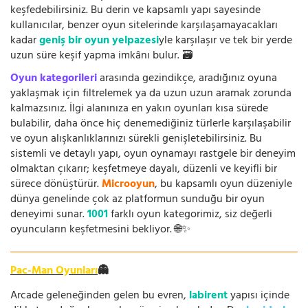
keşfedebilirsiniz. Bu derin ve kapsamlı yapı sayesinde
kullanıcılar, benzer oyun sitelerinde karşılaşamayacakları
kadar
geniş bir oyun yelpazesi
yle karşılaşır ve tek bir yerde
uzun süre keşif yapma imkânı bulur. 🗃️
Oyun kategorileri
arasında gezindikçe, aradığınız oyuna
yaklaşmak için filtrelemek ya da uzun uzun aramak zorunda
kalmazsınız. İlgi alanınıza en yakın oyunları kısa sürede
bulabilir, daha önce hiç denemediğiniz türlerle karşılaşabilir
ve oyun alışkanlıklarınızı sürekli genişletebilirsiniz. Bu
sistemli ve detaylı yapı, oyun oynamayı rastgele bir deneyim
olmaktan çıkarır; keşfetmeye dayalı, düzenli ve keyifli bir
sürece dönüştürür.
Microoyun
, bu kapsamlı oyun düzeniyle
dünya genelinde çok az platformun sunduğu bir oyun
deneyimi sunar.
1001
farklı oyun kategorimiz, siz değerli
oyuncuların keşfetmesini bekliyor. 🌐✨
Pac-Man Oyunları
👻
Arcade geleneğinden gelen bu evren,
labirent
yapısı içinde