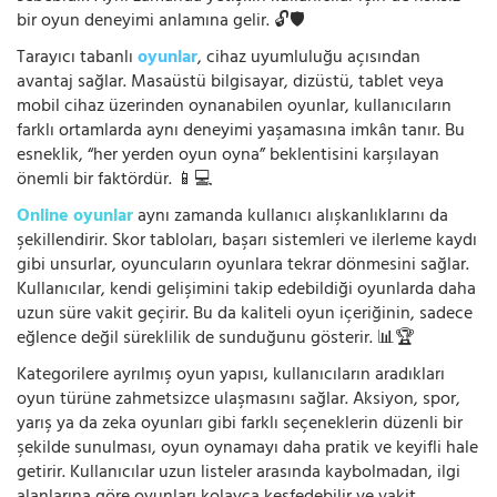
bir oyun deneyimi anlamına gelir. 🔓🛡️
Tarayıcı tabanlı
oyunlar
, cihaz uyumluluğu açısından
avantaj sağlar. Masaüstü bilgisayar, dizüstü, tablet veya
mobil cihaz üzerinden oynanabilen oyunlar, kullanıcıların
farklı ortamlarda aynı deneyimi yaşamasına imkân tanır. Bu
esneklik, “her yerden oyun oyna” beklentisini karşılayan
önemli bir faktördür. 📱💻
Online oyunlar
aynı zamanda kullanıcı alışkanlıklarını da
şekillendirir. Skor tabloları, başarı sistemleri ve ilerleme kaydı
gibi unsurlar, oyuncuların oyunlara tekrar dönmesini sağlar.
Kullanıcılar, kendi gelişimini takip edebildiği oyunlarda daha
uzun süre vakit geçirir. Bu da kaliteli oyun içeriğinin, sadece
eğlence değil süreklilik de sunduğunu gösterir. 📊🏆
Kategorilere ayrılmış oyun yapısı, kullanıcıların aradıkları
oyun türüne zahmetsizce ulaşmasını sağlar. Aksiyon, spor,
yarış ya da zeka oyunları gibi farklı seçeneklerin düzenli bir
şekilde sunulması, oyun oynamayı daha pratik ve keyifli hale
getirir. Kullanıcılar uzun listeler arasında kaybolmadan, ilgi