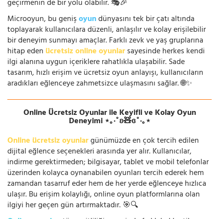
geçirmenin de bir yolu olabilir. 🎭🎉
Microoyun, bu geniş
oyun
dünyasını tek bir çatı altında
toplayarak kullanıcılara düzenli, anlaşılır ve kolay erişilebilir
bir deneyim sunmayı amaçlar. Farklı zevk ve yaş gruplarına
hitap eden
ücretsiz online oyunlar
sayesinde herkes kendi
ilgi alanına uygun içeriklere rahatlıkla ulaşabilir. Sade
tasarım, hızlı erişim ve ücretsiz oyun anlayışı, kullanıcıların
aradıkları eğlenceye zahmetsizce ulaşmasını sağlar. 🌐✨
Online Ücretsiz Oyunlar ile Keyifli ve Kolay Oyun
Deneyimi ⋆｡‧˚ʚ🧸ɞ˚‧｡⋆
Online ücretsiz oyunlar
günümüzde en çok tercih edilen
dijital eğlence seçenekleri arasında yer alır. Kullanıcılar,
indirme gerektirmeden; bilgisayar, tablet ve mobil telefonlar
üzerinden kolayca oynanabilen oyunları tercih ederek hem
zamandan tasarruf eder hem de her yerde eğlenceye hızlıca
ulaşır. Bu erişim kolaylığı, online oyun platformlarına olan
ilgiyi her geçen gün artırmaktadır. 🎯🔍