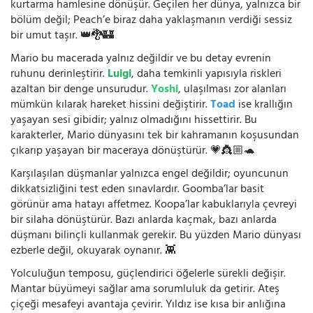
kurtarma hamlesine dönüşür. Geçilen her dünya, yalnızca bir
bölüm değil; Peach’e biraz daha yaklaşmanın verdiği sessiz
bir umut taşır. 👑🐉🏰
Mario bu macerada yalnız değildir ve bu detay evrenin
ruhunu derinleştirir.
Luigi
, daha temkinli yapısıyla riskleri
azaltan bir denge unsurudur.
Yoshi
, ulaşılması zor alanları
mümkün kılarak hareket hissini değiştirir.
Toad
ise krallığın
yaşayan sesi gibidir; yalnız olmadığını hissettirir. Bu
karakterler, Mario dünyasını tek bir kahramanın koşusundan
çıkarıp yaşayan bir maceraya dönüştürür. 💗👸🏼🐢
Karşılaşılan düşmanlar yalnızca engel değildir; oyuncunun
dikkatsizliğini test eden sınavlardır. Goomba’lar basit
görünür ama hatayı affetmez. Koopa’lar kabuklarıyla çevreyi
bir silaha dönüştürür. Bazı anlarda kaçmak, bazı anlarda
düşmanı bilinçli kullanmak gerekir. Bu yüzden Mario dünyası
ezberle değil, okuyarak oynanır. 👾
Yolculuğun temposu, güçlendirici öğelerle sürekli değişir.
Mantar büyümeyi sağlar ama sorumluluk da getirir. Ateş
çiçeği mesafeyi avantaja çevirir. Yıldız ise kısa bir anlığına