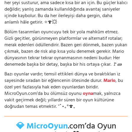
her şeyi susturur, ama sadece kısa bir an için. Bu güçler kalıcı
değildir; yanlış zamanda kullanıldığında avantaj saniyeler
içinde kaybolur. Bu da her ilerleyişi daha gergin, daha
anlamlı hâle getirir. ⭐🍄💥
Bölüm tasarımları oyuncuyu tek bir yola mahkûm etmez.
Gizli geçitler, görünmeyen platformlar ve alternatif rotalar;
merak edenleri ödüllendirir. Bazen geri dönmek, bazen yukarı
çıkmak, bazen de risk alıp kısa yolu denemek gerekir. Mario
dünyasının tekrar tekrar oynanmasının nedeni budur: Her
denemede başka bir detay, başka bir his ortaya çıkar. 🚩🧱
Bazı oyunlar vardır; temsil ettikleri dünya ve bıraktıkları iz
sayesinde sıradan bir eğlencenin ötesinde durur.
Mario
, bu
özel yeri fazlasıyla hak eden oyunlardan biridir.
MicroOyun.com’da bu ölümsüz oyunu
oyna
mak, yalnızca
vakit geçirmek değil; yıllardır süren bir oyun kültürüne
doğrudan temas etmektir. ⁺˚⋆｡°🍄₊
💎 MicroOyun
.com’da Oyun