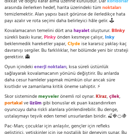
dikkat ve doğru karar alma üzerine kuruludur. Dar
koridorlar
arasında ilerlerken hedef, harita üzerindeki tüm
noktaları
temizlemektir. Alan yapısı basit görünse de ilerledikçe hata
payı azalır ve rota seçimi daha belirleyici hâle gelir. 🕹️
Kovalamacanın temelini dört ana
hayalet
oluşturur.
Blinky
sürekli baskı kurar,
Pinky
önden kesmeye çalışır,
Inky
beklenmedik hareketler yapar,
Clyde
ise kararsız yaklaş-kaç
davranışı sergiler. Bu farklılıklar, her bölümde yeni bir strateji
gerektirir. 👻
Oyun içindeki
enerji noktaları
, kısa süreli üstünlük
sağlayarak kovalamacanın yönünü değiştirir. Bu anlarda
daha cesur hamleler yapmak mümkün olur ancak süre
kısıtlıdır ve zamanlama kritik öneme sahiptir. ⚡
Skor sisteminde
meyveler
önemli rol oynar.
Kiraz
,
çilek
,
portakal
ve
üzüm
gibi bonuslar ek puan kazandırırken
oyuncuyu daha riskli alanlara yönlendirebilir. Bu denge,
ustalaşmayı teşvik eden temel unsurlardan biridir. 🍒🍓🍊🍇
Pac-Man; çocuklar için anlaşılır, gençler için refleks
geliştirici, yetişkinler için ise nostaljik bir deneyim sunar. Bu