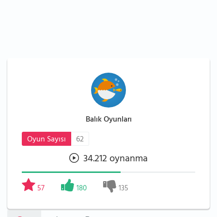
Balık Oyunları
Oyun Sayısı
62
34.212 oynanma
57
180
135