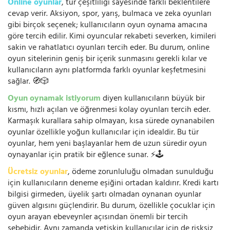
Online oyunlar
, tür çeşitliliği sayesinde farklı beklentilere
cevap verir. Aksiyon, spor, yarış, bulmaca ve zeka oyunları
gibi birçok seçenek; kullanıcıların oyun oynama amacına
göre tercih edilir. Kimi oyuncular rekabeti severken, kimileri
sakin ve rahatlatıcı oyunları tercih eder. Bu durum, online
oyun sitelerinin geniş bir içerik sunmasını gerekli kılar ve
kullanıcıların aynı platformda farklı oyunlar keşfetmesini
sağlar. 🧭🎲
Oyun oynamak istiyorum
diyen kullanıcıların büyük bir
kısmı, hızlı açılan ve öğrenmesi kolay oyunları tercih eder.
Karmaşık kurallara sahip olmayan, kısa sürede oynanabilen
oyunlar özellikle yoğun kullanıcılar için idealdir. Bu tür
oyunlar, hem yeni başlayanlar hem de uzun süredir oyun
oynayanlar için pratik bir eğlence sunar. ⚡🕹️
Ücretsiz oyunlar
, ödeme zorunluluğu olmadan sunulduğu
için kullanıcıların deneme eşiğini ortadan kaldırır. Kredi kartı
bilgisi girmeden, üyelik şartı olmadan oynanan oyunlar
güven algısını güçlendirir. Bu durum, özellikle çocuklar için
oyun arayan ebeveynler açısından önemli bir tercih
sebebidir. Aynı zamanda yetişkin kullanıcılar için de risksiz