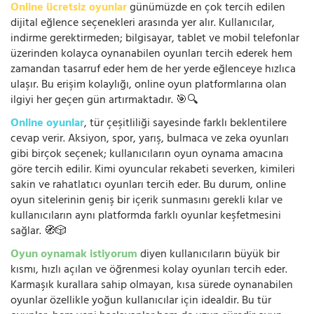
Online ücretsiz oyunlar
günümüzde en çok tercih edilen
dijital eğlence seçenekleri arasında yer alır. Kullanıcılar,
indirme gerektirmeden; bilgisayar, tablet ve mobil telefonlar
üzerinden kolayca oynanabilen oyunları tercih ederek hem
zamandan tasarruf eder hem de her yerde eğlenceye hızlıca
ulaşır. Bu erişim kolaylığı, online oyun platformlarına olan
ilgiyi her geçen gün artırmaktadır. 🎯🔍
Online oyunlar
, tür çeşitliliği sayesinde farklı beklentilere
cevap verir. Aksiyon, spor, yarış, bulmaca ve zeka oyunları
gibi birçok seçenek; kullanıcıların oyun oynama amacına
göre tercih edilir. Kimi oyuncular rekabeti severken, kimileri
sakin ve rahatlatıcı oyunları tercih eder. Bu durum, online
oyun sitelerinin geniş bir içerik sunmasını gerekli kılar ve
kullanıcıların aynı platformda farklı oyunlar keşfetmesini
sağlar. 🧭🎲
Oyun oynamak istiyorum
diyen kullanıcıların büyük bir
kısmı, hızlı açılan ve öğrenmesi kolay oyunları tercih eder.
Karmaşık kurallara sahip olmayan, kısa sürede oynanabilen
oyunlar özellikle yoğun kullanıcılar için idealdir. Bu tür