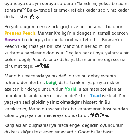
oyuncuya da aynı soruyu sordurur: “Şimdi mi, yoksa bir adım
sonra mı?” Bu evrende ilerlemek refleks kadar sabır, hız kadar
dikkat ister. 👸🏼
Bu yolculuğun merkezinde güçlü ve net bir amaç bulunur.
Prenses Peach
, Mantar Krallığı’nın dengesini temsil ederken
Bowser
bu dengeyi bozan kaçınılmaz tehdittir. Bowser’ın
Peach’i kaçırmasıyla birlikte Mario’nun her adımı bir
kurtarma hamlesine dönüşür. Geçilen her dünya, yalnızca bir
bölüm değil; Peach’e biraz daha yaklaşmanın verdiği sessiz
bir umut taşır. 👑🐉🏰
Mario bu macerada yalnız değildir ve bu detay evrenin
ruhunu derinleştirir.
Luigi
, daha temkinli yapısıyla riskleri
azaltan bir denge unsurudur.
Yoshi
, ulaşılması zor alanları
mümkün kılarak hareket hissini değiştirir.
Toad
ise krallığın
yaşayan sesi gibidir; yalnız olmadığını hissettirir. Bu
karakterler, Mario dünyasını tek bir kahramanın koşusundan
çıkarıp yaşayan bir maceraya dönüştürür. 💗👸🏼🐢
Karşılaşılan düşmanlar yalnızca engel değildir; oyuncunun
dikkatsizliğini test eden sınavlardır. Goomba’lar basit