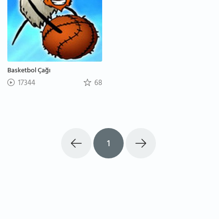
Basketbol Çağı
17344
68
1