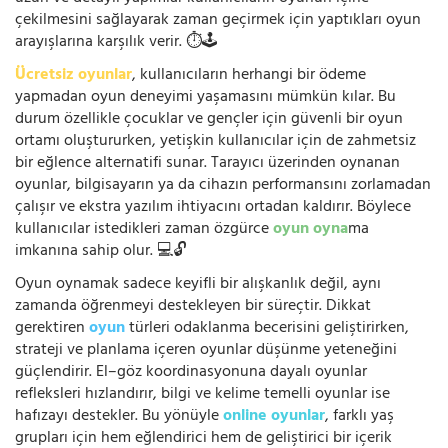
çekilmesini sağlayarak zaman geçirmek için yaptıkları oyun
arayışlarına karşılık verir. ⏱️🕹️
Ücretsiz oyunlar
, kullanıcıların herhangi bir ödeme
yapmadan oyun deneyimi yaşamasını mümkün kılar. Bu
durum özellikle çocuklar ve gençler için güvenli bir oyun
ortamı oluştururken, yetişkin kullanıcılar için de zahmetsiz
bir eğlence alternatifi sunar. Tarayıcı üzerinden oynanan
oyunlar, bilgisayarın ya da cihazın performansını zorlamadan
çalışır ve ekstra yazılım ihtiyacını ortadan kaldırır. Böylece
kullanıcılar istedikleri zaman özgürce
oyun oyna
ma
imkanına sahip olur. 💻🔓
Oyun oynamak sadece keyifli bir alışkanlık değil, aynı
zamanda öğrenmeyi destekleyen bir süreçtir. Dikkat
gerektiren
oyun
türleri odaklanma becerisini geliştirirken,
strateji ve planlama içeren oyunlar düşünme yeteneğini
güçlendirir. El–göz koordinasyonuna dayalı oyunlar
refleksleri hızlandırır, bilgi ve kelime temelli oyunlar ise
hafızayı destekler. Bu yönüyle
online oyunlar
, farklı yaş
grupları için hem eğlendirici hem de geliştirici bir içerik