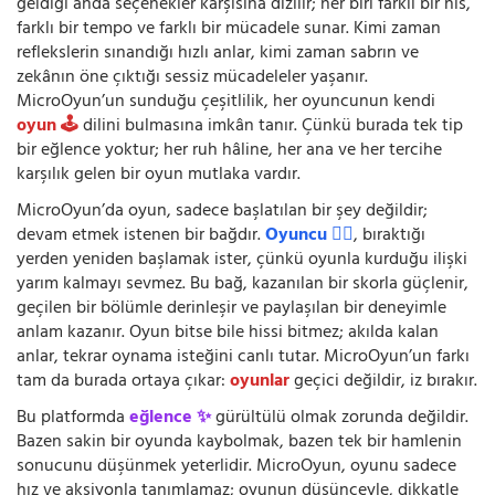
geldiği anda seçenekler karşısına dizilir; her biri farklı bir his,
farklı bir tempo ve farklı bir mücadele sunar. Kimi zaman
reflekslerin sınandığı hızlı anlar, kimi zaman sabrın ve
zekânın öne çıktığı sessiz mücadeleler yaşanır.
MicroOyun’un sunduğu çeşitlilik, her oyuncunun kendi
oyun 🕹️
dilini bulmasına imkân tanır. Çünkü burada tek tip
bir eğlence yoktur; her ruh hâline, her ana ve her tercihe
karşılık gelen bir oyun mutlaka vardır.
MicroOyun’da oyun, sadece başlatılan bir şey değildir;
devam etmek istenen bir bağdır.
Oyuncu 🧍‍♂️
, bıraktığı
yerden yeniden başlamak ister, çünkü oyunla kurduğu ilişki
yarım kalmayı sevmez. Bu bağ, kazanılan bir skorla güçlenir,
geçilen bir bölümle derinleşir ve paylaşılan bir deneyimle
anlam kazanır. Oyun bitse bile hissi bitmez; akılda kalan
anlar, tekrar oynama isteğini canlı tutar. MicroOyun’un farkı
tam da burada ortaya çıkar:
oyunlar
geçici değildir, iz bırakır.
Bu platformda
eğlence ✨
gürültülü olmak zorunda değildir.
Bazen sakin bir oyunda kaybolmak, bazen tek bir hamlenin
sonucunu düşünmek yeterlidir. MicroOyun, oyunu sadece
hız ve aksiyonla tanımlamaz; oyunun düşünceyle, dikkatle