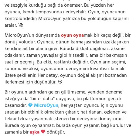
ve sezgiyle kurduğu bağı da önemser. Bu yüzden her
oyuncu, kendi temposunda ilerleyebilir. Oyun, oyuncunun
kontrolündedir; MicroOyun yalnızca bu yolculuğun kapısını
aralar. 🚀
MicroOyun’un dünyasında
oyun oyna
mak bir kaçış değil, bir
dönüş yoludur. Oyuncu, günün karmaşasından uzaklaşırken
kendine ait bir alana girer. Burada dikkat dağılmaz, aksine
odaklanır; zaman yavaşlar gibi hissedilir, ama bir bakmışsın
saatler geçmiş. Bu etki, rastlantı değildir. Oyunların seçimi,
sunumu ve akışı, oyuncunun deneyimini kesintisiz kılmak
üzere şekillenir. Her detay, oyunun doğal akışını bozmadan
ilerlemesi için düşünülür. 🎯
Bir oyunun ardından gelen gülümseme, yeniden deneme
isteği ya da “bir el daha” duygusu, bu platformun gerçek
başarısıdır.
💎 MicroOyun
, her yaştan oyuncu için oyunu
sıradan bir etkinlik olmaktan çıkarır; hatırlanan, özlenen ve
tekrar tekrar yaşanmak istenen bir deneyime dönüştürür.
Burada oyun oynanmaz; burada oyun yaşanır, bağ kurulur ve
zamanla bir
aşka 💖
dönüşür.