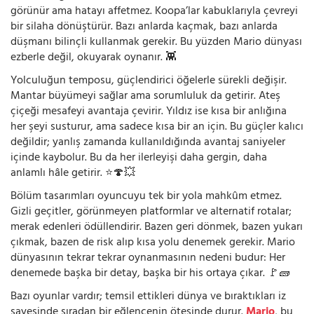
görünür ama hatayı affetmez. Koopa’lar kabuklarıyla çevreyi
bir silaha dönüştürür. Bazı anlarda kaçmak, bazı anlarda
düşmanı bilinçli kullanmak gerekir. Bu yüzden Mario dünyası
ezberle değil, okuyarak oynanır. 👾
Yolculuğun temposu, güçlendirici öğelerle sürekli değişir.
Mantar büyümeyi sağlar ama sorumluluk da getirir. Ateş
çiçeği mesafeyi avantaja çevirir. Yıldız ise kısa bir anlığına
her şeyi susturur, ama sadece kısa bir an için. Bu güçler kalıcı
değildir; yanlış zamanda kullanıldığında avantaj saniyeler
içinde kaybolur. Bu da her ilerleyişi daha gergin, daha
anlamlı hâle getirir. ⭐🍄💥
Bölüm tasarımları oyuncuyu tek bir yola mahkûm etmez.
Gizli geçitler, görünmeyen platformlar ve alternatif rotalar;
merak edenleri ödüllendirir. Bazen geri dönmek, bazen yukarı
çıkmak, bazen de risk alıp kısa yolu denemek gerekir. Mario
dünyasının tekrar tekrar oynanmasının nedeni budur: Her
denemede başka bir detay, başka bir his ortaya çıkar. 🚩🧱
Bazı oyunlar vardır; temsil ettikleri dünya ve bıraktıkları iz
sayesinde sıradan bir eğlencenin ötesinde durur.
Mario
, bu