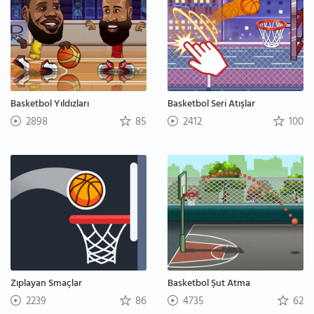
Basketbol Yıldızları
Basketbol Seri Atışlar
2898
85
2412
100
Zıplayan Smaçlar
Basketbol Şut Atma
2239
86
4735
62