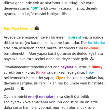
dünya genelinde çok az platformun sunduğu bir oyun
deneyimi sunar.
1001
farklı oyun kategorimiz, siz değerli
oyuncuların keşfetmesini bekliyor. 🌐✨
Pac-Man Oyunları
👻
Arcade geleneğinden gelen bu evren,
labirent
yapısı içinde
dikkat ve doğru karar alma üzerine kuruludur. Dar
koridorlar
arasında ilerlerken hedef, harita üzerindeki tüm
noktaları
temizlemektir. Alan yapısı basit görünse de ilerledikçe hata
payı azalır ve rota seçimi daha belirleyici hâle gelir. 🕹️
Kovalamacanın temelini dört ana
hayalet
oluşturur.
Blinky
sürekli baskı kurar,
Pinky
önden kesmeye çalışır,
Inky
beklenmedik hareketler yapar,
Clyde
ise kararsız yaklaş-kaç
davranışı sergiler. Bu farklılıklar, her bölümde yeni bir strateji
gerektirir. 👻
Oyun içindeki
enerji noktaları
, kısa süreli üstünlük
sağlayarak kovalamacanın yönünü değiştirir. Bu anlarda
daha cesur hamleler yapmak mümkün olur ancak süre