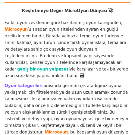
Keşfetmeye Değer MicroOyun Dünyası 🚀
Farklı oyun zevklerine göre hazırlanmış oyun kategorileri,
Microoyun
’u sıradan oyun sitelerinden ayıran en güçlü
özelliklerden biridir. Burada yalnızca temel oyun türleriyle
sınırlı kalmaz, aynı türün içinde farklı oynanışlara, temalara
ve detaylara sahip çok sayıda oyun dünyasını
keşfedebilirsiniz. Bu derin ve kapsamlı yapı sayesinde
kullanıcılar, benzer oyun sitelerinde karşılaşamayacakları
kadar
geniş bir oyun yelpazesi
yle karşılaşır ve tek bir yerde
uzun süre keşif yapma imkânı bulur. 🗃️
Oyun kategorileri
arasında gezindikçe, aradığınız oyuna
yaklaşmak için filtrelemek ya da uzun uzun aramak zorunda
kalmazsınız. İlgi alanınıza en yakın oyunları kısa sürede
bulabilir, daha önce hiç denemediğiniz türlerle karşılaşabilir
ve oyun alışkanlıklarınızı sürekli genişletebilirsiniz. Bu
sistemli ve detaylı yapı, oyun oynamayı rastgele bir deneyim
olmaktan çıkarır; keşfetmeye dayalı, düzenli ve keyifli bir
sürece dönüştürür.
Microoyun
, bu kapsamlı oyun düzeniyle