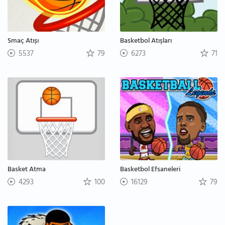
Smaç Atışı
Basketbol Atışları
5537
79
6273
71
Basket Atma
Basketbol Efsaneleri
4293
100
16129
79