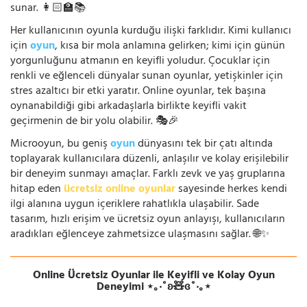
sunar. 👩🏻‍🏫📚
Her kullanıcının oyunla kurduğu ilişki farklıdır. Kimi kullanıcı
için
oyun
, kısa bir mola anlamına gelirken; kimi için günün
yorgunluğunu atmanın en keyifli yoludur. Çocuklar için
renkli ve eğlenceli dünyalar sunan oyunlar, yetişkinler için
stres azaltıcı bir etki yaratır. Online oyunlar, tek başına
oynanabildiği gibi arkadaşlarla birlikte keyifli vakit
geçirmenin de bir yolu olabilir. 🎭🎉
Microoyun, bu geniş
oyun
dünyasını tek bir çatı altında
toplayarak kullanıcılara düzenli, anlaşılır ve kolay erişilebilir
bir deneyim sunmayı amaçlar. Farklı zevk ve yaş gruplarına
hitap eden
ücretsiz online oyunlar
sayesinde herkes kendi
ilgi alanına uygun içeriklere rahatlıkla ulaşabilir. Sade
tasarım, hızlı erişim ve ücretsiz oyun anlayışı, kullanıcıların
aradıkları eğlenceye zahmetsizce ulaşmasını sağlar. 🌐✨
Online Ücretsiz Oyunlar ile Keyifli ve Kolay Oyun
Deneyimi ⋆｡‧˚ʚ🧸ɞ˚‧｡⋆