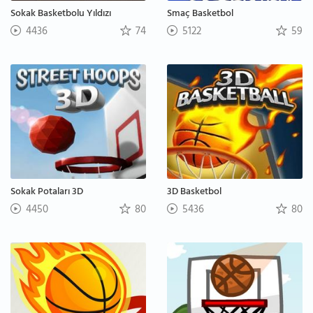
Sokak Basketbolu Yıldızı
Smaç Basketbol
4436
74
5122
59
Sokak Potaları 3D
3D Basketbol
4450
80
5436
80