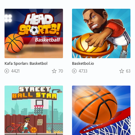
Kafa Sporları: Basketbol
Basketbol.io
4421
70
4733
63