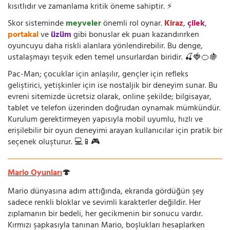
kısıtlıdır ve zamanlama kritik öneme sahiptir. ⚡
Skor sisteminde
meyveler
önemli rol oynar.
Kiraz
,
çilek
,
portakal
ve
üzüm
gibi bonuslar ek puan kazandırırken
oyuncuyu daha riskli alanlara yönlendirebilir. Bu denge,
ustalaşmayı teşvik eden temel unsurlardan biridir. 🍒🍓🍊🍇
Pac-Man; çocuklar için anlaşılır, gençler için refleks
geliştirici, yetişkinler için ise nostaljik bir deneyim sunar. Bu
evreni sitemizde ücretsiz olarak, online şekilde; bilgisayar,
tablet ve telefon üzerinden doğrudan oynamak mümkündür.
Kurulum gerektirmeyen yapısıyla mobil uyumlu, hızlı ve
erişilebilir bir oyun deneyimi arayan kullanıcılar için pratik bir
seçenek oluşturur. 💻📱🎮
Mario Oyunları
🍄
Mario dünyasına adım attığında, ekranda gördüğün şey
sadece renkli bloklar ve sevimli karakterler değildir. Her
zıplamanın bir bedeli, her gecikmenin bir sonucu vardır.
Kırmızı şapkasıyla tanınan Mario, boşlukları hesaplarken