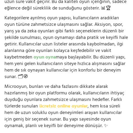
uzun süre vakit geçirir. Bu da kaliteli oyun içeriğinin, sadece
eğlence değil süreklilik de sunduğunu gösterir. 📊🏆
Kategorilere ayrılmış oyun yapısı, kullanıcıların aradıkları
oyun türüne zahmetsizce ulaşmasını sağlar. Aksiyon, spor,
yarış ya da zeka oyunları gibi farklı seçeneklerin düzenli bir
şekilde sunulması, oyun oynamayı daha pratik ve keyifli hale
getirir. Kullanıcılar uzun listeler arasında kaybolmadan, ilgi
alanlarına göre oyunları kolayca keşfedebilir ve vakit
kaybetmeden
oyun oyna
maya başlayabilir. Bu düzenli yapı,
hem yeni gelen kullanıcıların siteye hızlıca alışmasını sağlar
hem de sık oynayan kullanıcılar için konforlu bir deneyim
sunar. 🗂️🧭
Microoyun, bunları ve daha fazlasını dikkate alarak
hazırlanmış bir oyun platformu olarak, kullanıcıların ihtiyaç
duyduğu oyunlara zahmetsizce ulaşmasını hedefler. Farklı
türlerde sunulan
ücretsiz online oyunlar
, hem kısa süreli
hem de uzun soluklu oyun deneyimleri arayan kullanıcılar
için geniş bir seçenek sunar. Bu yapı sayesinde oyun
oynamak, planlı ve keyifli bir deneyime dönüşür. ✨