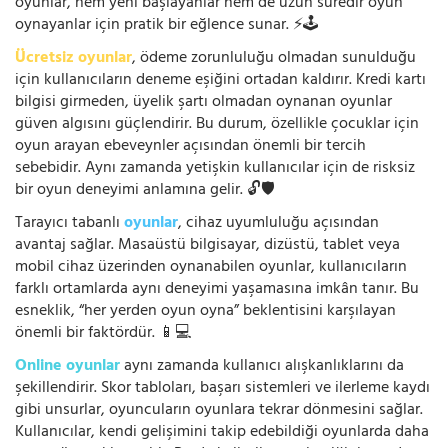
oyunlar, hem yeni başlayanlar hem de uzun süredir oyun
oynayanlar için pratik bir eğlence sunar. ⚡🕹️
Ücretsiz oyunlar
, ödeme zorunluluğu olmadan sunulduğu
için kullanıcıların deneme eşiğini ortadan kaldırır. Kredi kartı
bilgisi girmeden, üyelik şartı olmadan oynanan oyunlar
güven algısını güçlendirir. Bu durum, özellikle çocuklar için
oyun arayan ebeveynler açısından önemli bir tercih
sebebidir. Aynı zamanda yetişkin kullanıcılar için de risksiz
bir oyun deneyimi anlamına gelir. 🔓🛡️
Tarayıcı tabanlı
oyunlar
, cihaz uyumluluğu açısından
avantaj sağlar. Masaüstü bilgisayar, dizüstü, tablet veya
mobil cihaz üzerinden oynanabilen oyunlar, kullanıcıların
farklı ortamlarda aynı deneyimi yaşamasına imkân tanır. Bu
esneklik, “her yerden oyun oyna” beklentisini karşılayan
önemli bir faktördür. 📱💻
Online oyunlar
aynı zamanda kullanıcı alışkanlıklarını da
şekillendirir. Skor tabloları, başarı sistemleri ve ilerleme kaydı
gibi unsurlar, oyuncuların oyunlara tekrar dönmesini sağlar.
Kullanıcılar, kendi gelişimini takip edebildiği oyunlarda daha