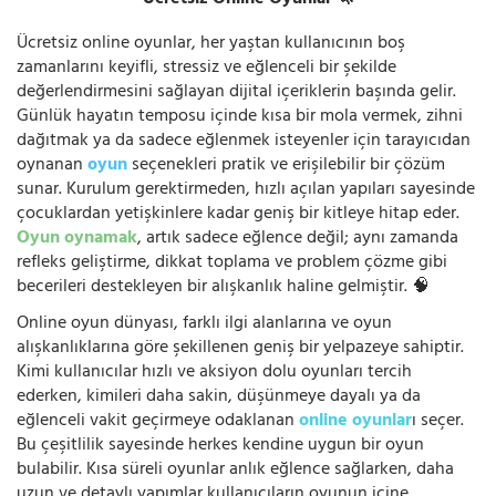
Ücretsiz Online Oyunlar 🦄
Ücretsiz online oyunlar, her yaştan kullanıcının boş
zamanlarını keyifli, stressiz ve eğlenceli bir şekilde
değerlendirmesini sağlayan dijital içeriklerin başında gelir.
Günlük hayatın temposu içinde kısa bir mola vermek, zihni
dağıtmak ya da sadece eğlenmek isteyenler için tarayıcıdan
oynanan
oyun
seçenekleri pratik ve erişilebilir bir çözüm
sunar. Kurulum gerektirmeden, hızlı açılan yapıları sayesinde
çocuklardan yetişkinlere kadar geniş bir kitleye hitap eder.
Oyun oynamak
, artık sadece eğlence değil; aynı zamanda
refleks geliştirme, dikkat toplama ve problem çözme gibi
becerileri destekleyen bir alışkanlık haline gelmiştir. 🧠
Online oyun dünyası, farklı ilgi alanlarına ve oyun
alışkanlıklarına göre şekillenen geniş bir yelpazeye sahiptir.
Kimi kullanıcılar hızlı ve aksiyon dolu oyunları tercih
ederken, kimileri daha sakin, düşünmeye dayalı ya da
eğlenceli vakit geçirmeye odaklanan
online oyunlar
ı seçer.
Bu çeşitlilik sayesinde herkes kendine uygun bir oyun
bulabilir. Kısa süreli oyunlar anlık eğlence sağlarken, daha
uzun ve detaylı yapımlar kullanıcıların oyunun içine