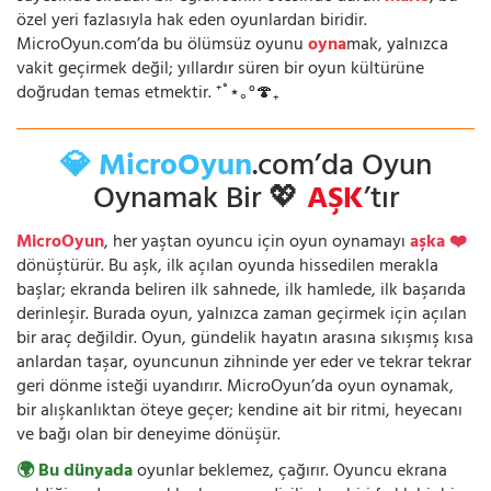
özel yeri fazlasıyla hak eden oyunlardan biridir.
MicroOyun.com’da bu ölümsüz oyunu
oyna
mak, yalnızca
vakit geçirmek değil; yıllardır süren bir oyun kültürüne
doğrudan temas etmektir. ⁺˚⋆｡°🍄₊
💎 MicroOyun
.com’da Oyun
Oynamak Bir 💖
AŞK
’tır
MicroOyun
, her yaştan oyuncu için oyun oynamayı
aşka ❤️
dönüştürür. Bu aşk, ilk açılan oyunda hissedilen merakla
başlar; ekranda beliren ilk sahnede, ilk hamlede, ilk başarıda
derinleşir. Burada oyun, yalnızca zaman geçirmek için açılan
bir araç değildir. Oyun, gündelik hayatın arasına sıkışmış kısa
anlardan taşar, oyuncunun zihninde yer eder ve tekrar tekrar
geri dönme isteği uyandırır. MicroOyun’da oyun oynamak,
bir alışkanlıktan öteye geçer; kendine ait bir ritmi, heyecanı
ve bağı olan bir deneyime dönüşür.
🌍 Bu dünyada
oyunlar beklemez, çağırır. Oyuncu ekrana