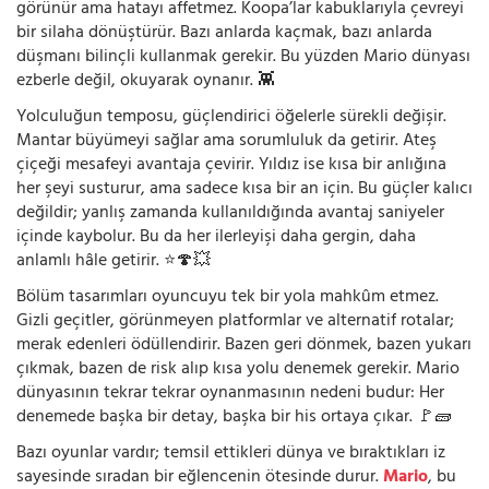
görünür ama hatayı affetmez. Koopa’lar kabuklarıyla çevreyi
bir silaha dönüştürür. Bazı anlarda kaçmak, bazı anlarda
düşmanı bilinçli kullanmak gerekir. Bu yüzden Mario dünyası
ezberle değil, okuyarak oynanır. 👾
Yolculuğun temposu, güçlendirici öğelerle sürekli değişir.
Mantar büyümeyi sağlar ama sorumluluk da getirir. Ateş
çiçeği mesafeyi avantaja çevirir. Yıldız ise kısa bir anlığına
her şeyi susturur, ama sadece kısa bir an için. Bu güçler kalıcı
değildir; yanlış zamanda kullanıldığında avantaj saniyeler
içinde kaybolur. Bu da her ilerleyişi daha gergin, daha
anlamlı hâle getirir. ⭐🍄💥
Bölüm tasarımları oyuncuyu tek bir yola mahkûm etmez.
Gizli geçitler, görünmeyen platformlar ve alternatif rotalar;
merak edenleri ödüllendirir. Bazen geri dönmek, bazen yukarı
çıkmak, bazen de risk alıp kısa yolu denemek gerekir. Mario
dünyasının tekrar tekrar oynanmasının nedeni budur: Her
denemede başka bir detay, başka bir his ortaya çıkar. 🚩🧱
Bazı oyunlar vardır; temsil ettikleri dünya ve bıraktıkları iz
sayesinde sıradan bir eğlencenin ötesinde durur.
Mario
, bu