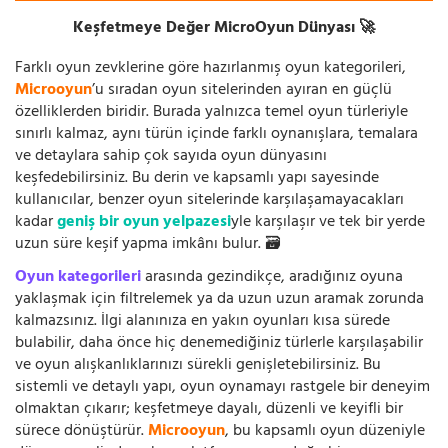
Keşfetmeye Değer MicroOyun Dünyası 🚀
Farklı oyun zevklerine göre hazırlanmış oyun kategorileri,
Microoyun
’u sıradan oyun sitelerinden ayıran en güçlü
özelliklerden biridir. Burada yalnızca temel oyun türleriyle
sınırlı kalmaz, aynı türün içinde farklı oynanışlara, temalara
ve detaylara sahip çok sayıda oyun dünyasını
keşfedebilirsiniz. Bu derin ve kapsamlı yapı sayesinde
kullanıcılar, benzer oyun sitelerinde karşılaşamayacakları
kadar
geniş bir oyun yelpazesi
yle karşılaşır ve tek bir yerde
uzun süre keşif yapma imkânı bulur. 🗃️
Oyun kategorileri
arasında gezindikçe, aradığınız oyuna
yaklaşmak için filtrelemek ya da uzun uzun aramak zorunda
kalmazsınız. İlgi alanınıza en yakın oyunları kısa sürede
bulabilir, daha önce hiç denemediğiniz türlerle karşılaşabilir
ve oyun alışkanlıklarınızı sürekli genişletebilirsiniz. Bu
sistemli ve detaylı yapı, oyun oynamayı rastgele bir deneyim
olmaktan çıkarır; keşfetmeye dayalı, düzenli ve keyifli bir
sürece dönüştürür.
Microoyun
, bu kapsamlı oyun düzeniyle