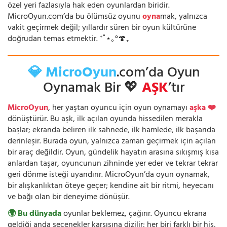
özel yeri fazlasıyla hak eden oyunlardan biridir.
MicroOyun.com’da bu ölümsüz oyunu
oyna
mak, yalnızca
vakit geçirmek değil; yıllardır süren bir oyun kültürüne
doğrudan temas etmektir. ⁺˚⋆｡°🍄₊
💎 MicroOyun
.com’da Oyun
Oynamak Bir 💖
AŞK
’tır
MicroOyun
, her yaştan oyuncu için oyun oynamayı
aşka ❤️
dönüştürür. Bu aşk, ilk açılan oyunda hissedilen merakla
başlar; ekranda beliren ilk sahnede, ilk hamlede, ilk başarıda
derinleşir. Burada oyun, yalnızca zaman geçirmek için açılan
bir araç değildir. Oyun, gündelik hayatın arasına sıkışmış kısa
anlardan taşar, oyuncunun zihninde yer eder ve tekrar tekrar
geri dönme isteği uyandırır. MicroOyun’da oyun oynamak,
bir alışkanlıktan öteye geçer; kendine ait bir ritmi, heyecanı
ve bağı olan bir deneyime dönüşür.
🌍 Bu dünyada
oyunlar beklemez, çağırır. Oyuncu ekrana
geldiği anda seçenekler karşısına dizilir; her biri farklı bir his,