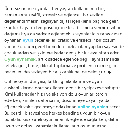
Ücretsiz online oyunlar, her yaştan kullanıcının boş
zamanlarını keyifli, stressiz ve eğlenceli bir şekilde
değerlendirmesini sağlayan dijital içeriklerin başında gelir.
Günlük hayatın temposu içinde kısa bir mola vermek, zihni
dağıtmak ya da sadece eğlenmek isteyenler için tarayıcıdan
oynanan
oyun
seçenekleri pratik ve erişilebilir bir çözüm
sunar. Kurulum gerektirmeden, hızlı açılan yapıları sayesinde
çocuklardan yetişkinlere kadar geniş bir kitleye hitap eder.
Oyun oynamak
, artık sadece eğlence değil; aynı zamanda
refleks geliştirme, dikkat toplama ve problem çözme gibi
becerileri destekleyen bir alışkanlık haline gelmiştir. 🧠
Online oyun dünyası, farklı ilgi alanlarına ve oyun
alışkanlıklarına göre şekillenen geniş bir yelpazeye sahiptir.
Kimi kullanıcılar hızlı ve aksiyon dolu oyunları tercih
ederken, kimileri daha sakin, düşünmeye dayalı ya da
eğlenceli vakit geçirmeye odaklanan
online oyunlar
ı seçer.
Bu çeşitlilik sayesinde herkes kendine uygun bir oyun
bulabilir. Kısa süreli oyunlar anlık eğlence sağlarken, daha
uzun ve detaylı yapımlar kullanıcıların oyunun içine