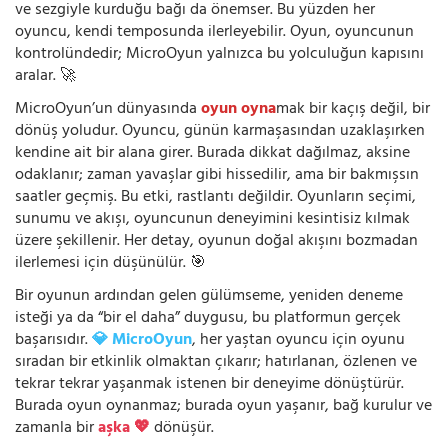
ve sezgiyle kurduğu bağı da önemser. Bu yüzden her
oyuncu, kendi temposunda ilerleyebilir. Oyun, oyuncunun
kontrolündedir; MicroOyun yalnızca bu yolculuğun kapısını
aralar. 🚀
MicroOyun’un dünyasında
oyun oyna
mak bir kaçış değil, bir
dönüş yoludur. Oyuncu, günün karmaşasından uzaklaşırken
kendine ait bir alana girer. Burada dikkat dağılmaz, aksine
odaklanır; zaman yavaşlar gibi hissedilir, ama bir bakmışsın
saatler geçmiş. Bu etki, rastlantı değildir. Oyunların seçimi,
sunumu ve akışı, oyuncunun deneyimini kesintisiz kılmak
üzere şekillenir. Her detay, oyunun doğal akışını bozmadan
ilerlemesi için düşünülür. 🎯
Bir oyunun ardından gelen gülümseme, yeniden deneme
isteği ya da “bir el daha” duygusu, bu platformun gerçek
başarısıdır.
💎 MicroOyun
, her yaştan oyuncu için oyunu
sıradan bir etkinlik olmaktan çıkarır; hatırlanan, özlenen ve
tekrar tekrar yaşanmak istenen bir deneyime dönüştürür.
Burada oyun oynanmaz; burada oyun yaşanır, bağ kurulur ve
zamanla bir
aşka 💖
dönüşür.