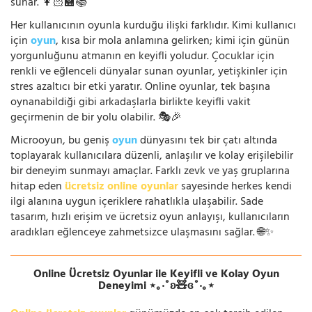
sunar. 👩🏻‍🏫📚
Her kullanıcının oyunla kurduğu ilişki farklıdır. Kimi kullanıcı
için
oyun
, kısa bir mola anlamına gelirken; kimi için günün
yorgunluğunu atmanın en keyifli yoludur. Çocuklar için
renkli ve eğlenceli dünyalar sunan oyunlar, yetişkinler için
stres azaltıcı bir etki yaratır. Online oyunlar, tek başına
oynanabildiği gibi arkadaşlarla birlikte keyifli vakit
geçirmenin de bir yolu olabilir. 🎭🎉
Microoyun, bu geniş
oyun
dünyasını tek bir çatı altında
toplayarak kullanıcılara düzenli, anlaşılır ve kolay erişilebilir
bir deneyim sunmayı amaçlar. Farklı zevk ve yaş gruplarına
hitap eden
ücretsiz online oyunlar
sayesinde herkes kendi
ilgi alanına uygun içeriklere rahatlıkla ulaşabilir. Sade
tasarım, hızlı erişim ve ücretsiz oyun anlayışı, kullanıcıların
aradıkları eğlenceye zahmetsizce ulaşmasını sağlar. 🌐✨
Online Ücretsiz Oyunlar ile Keyifli ve Kolay Oyun
Deneyimi ⋆｡‧˚ʚ🧸ɞ˚‧｡⋆