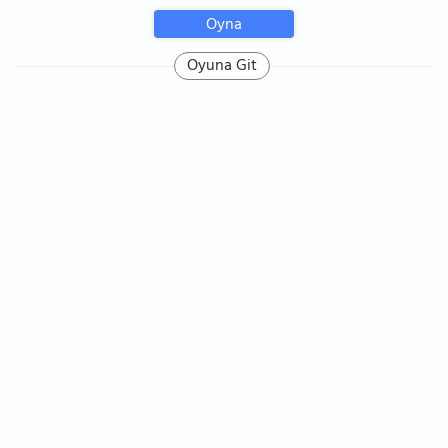
Oyna
Oyuna Git