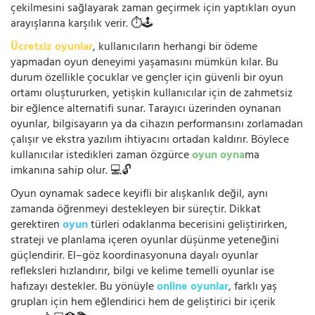
çekilmesini sağlayarak zaman geçirmek için yaptıkları oyun
arayışlarına karşılık verir. ⏱️🕹️
Ücretsiz oyunlar
, kullanıcıların herhangi bir ödeme
yapmadan oyun deneyimi yaşamasını mümkün kılar. Bu
durum özellikle çocuklar ve gençler için güvenli bir oyun
ortamı oluştururken, yetişkin kullanıcılar için de zahmetsiz
bir eğlence alternatifi sunar. Tarayıcı üzerinden oynanan
oyunlar, bilgisayarın ya da cihazın performansını zorlamadan
çalışır ve ekstra yazılım ihtiyacını ortadan kaldırır. Böylece
kullanıcılar istedikleri zaman özgürce
oyun oyna
ma
imkanına sahip olur. 💻🔓
Oyun oynamak sadece keyifli bir alışkanlık değil, aynı
zamanda öğrenmeyi destekleyen bir süreçtir. Dikkat
gerektiren
oyun
türleri odaklanma becerisini geliştirirken,
strateji ve planlama içeren oyunlar düşünme yeteneğini
güçlendirir. El–göz koordinasyonuna dayalı oyunlar
refleksleri hızlandırır, bilgi ve kelime temelli oyunlar ise
hafızayı destekler. Bu yönüyle
online oyunlar
, farklı yaş
grupları için hem eğlendirici hem de geliştirici bir içerik