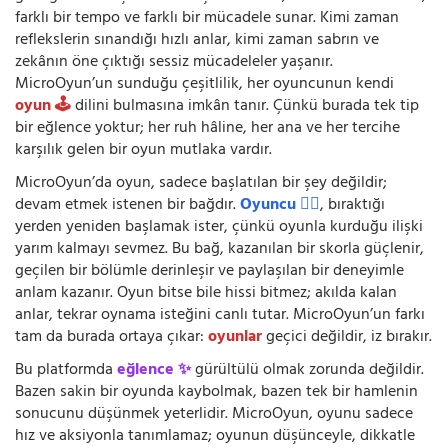
farklı bir tempo ve farklı bir mücadele sunar. Kimi zaman
reflekslerin sınandığı hızlı anlar, kimi zaman sabrın ve
zekânın öne çıktığı sessiz mücadeleler yaşanır.
MicroOyun’un sunduğu çeşitlilik, her oyuncunun kendi
oyun 🕹️
dilini bulmasına imkân tanır. Çünkü burada tek tip
bir eğlence yoktur; her ruh hâline, her ana ve her tercihe
karşılık gelen bir oyun mutlaka vardır.
MicroOyun’da oyun, sadece başlatılan bir şey değildir;
devam etmek istenen bir bağdır.
Oyuncu 🧍‍♂️
, bıraktığı
yerden yeniden başlamak ister, çünkü oyunla kurduğu ilişki
yarım kalmayı sevmez. Bu bağ, kazanılan bir skorla güçlenir,
geçilen bir bölümle derinleşir ve paylaşılan bir deneyimle
anlam kazanır. Oyun bitse bile hissi bitmez; akılda kalan
anlar, tekrar oynama isteğini canlı tutar. MicroOyun’un farkı
tam da burada ortaya çıkar:
oyunlar
geçici değildir, iz bırakır.
Bu platformda
eğlence ✨
gürültülü olmak zorunda değildir.
Bazen sakin bir oyunda kaybolmak, bazen tek bir hamlenin
sonucunu düşünmek yeterlidir. MicroOyun, oyunu sadece
hız ve aksiyonla tanımlamaz; oyunun düşünceyle, dikkatle