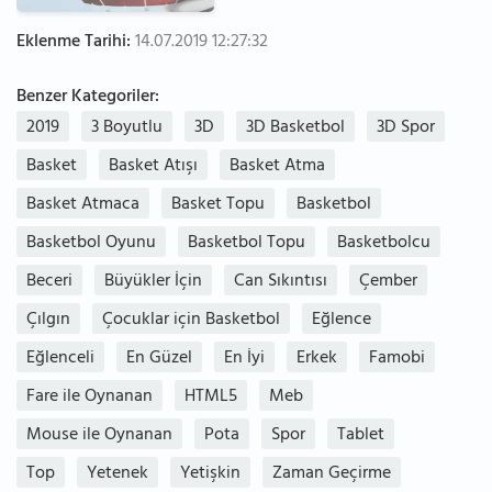
Eklenme Tarihi:
14.07.2019 12:27:32
Benzer Kategoriler:
2019
3 Boyutlu
3D
3D Basketbol
3D Spor
Basket
Basket Atışı
Basket Atma
Basket Atmaca
Basket Topu
Basketbol
Basketbol Oyunu
Basketbol Topu
Basketbolcu
Beceri
Büyükler İçin
Can Sıkıntısı
Çember
Çılgın
Çocuklar için Basketbol
Eğlence
Eğlenceli
En Güzel
En İyi
Erkek
Famobi
Fare ile Oynanan
HTML5
Meb
Mouse ile Oynanan
Pota
Spor
Tablet
Top
Yetenek
Yetişkin
Zaman Geçirme