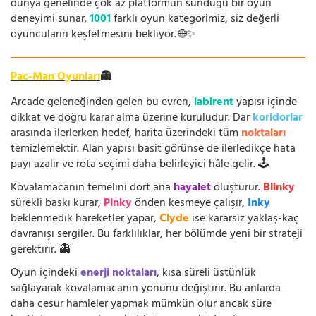
dünya genelinde çok az platformun sunduğu bir oyun
deneyimi sunar.
1001
farklı oyun kategorimiz, siz değerli
oyuncuların keşfetmesini bekliyor. 🌐✨
Pac-Man Oyunları
👻
Arcade geleneğinden gelen bu evren,
labirent
yapısı içinde
dikkat ve doğru karar alma üzerine kuruludur. Dar
koridorlar
arasında ilerlerken hedef, harita üzerindeki tüm
noktaları
temizlemektir. Alan yapısı basit görünse de ilerledikçe hata
payı azalır ve rota seçimi daha belirleyici hâle gelir. 🕹️
Kovalamacanın temelini dört ana
hayalet
oluşturur.
Blinky
sürekli baskı kurar,
Pinky
önden kesmeye çalışır,
Inky
beklenmedik hareketler yapar,
Clyde
ise kararsız yaklaş-kaç
davranışı sergiler. Bu farklılıklar, her bölümde yeni bir strateji
gerektirir. 👻
Oyun içindeki
enerji noktaları
, kısa süreli üstünlük
sağlayarak kovalamacanın yönünü değiştirir. Bu anlarda
daha cesur hamleler yapmak mümkün olur ancak süre