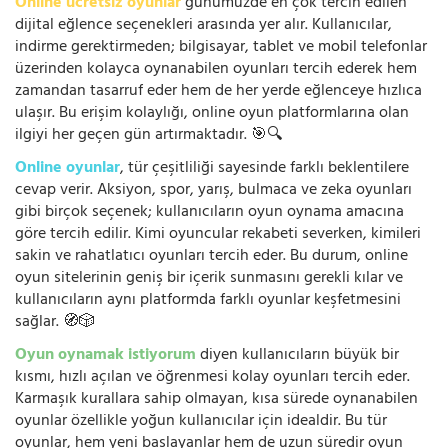
Online ücretsiz oyunlar
günümüzde en çok tercih edilen
dijital eğlence seçenekleri arasında yer alır. Kullanıcılar,
indirme gerektirmeden; bilgisayar, tablet ve mobil telefonlar
üzerinden kolayca oynanabilen oyunları tercih ederek hem
zamandan tasarruf eder hem de her yerde eğlenceye hızlıca
ulaşır. Bu erişim kolaylığı, online oyun platformlarına olan
ilgiyi her geçen gün artırmaktadır. 🎯🔍
Online oyunlar
, tür çeşitliliği sayesinde farklı beklentilere
cevap verir. Aksiyon, spor, yarış, bulmaca ve zeka oyunları
gibi birçok seçenek; kullanıcıların oyun oynama amacına
göre tercih edilir. Kimi oyuncular rekabeti severken, kimileri
sakin ve rahatlatıcı oyunları tercih eder. Bu durum, online
oyun sitelerinin geniş bir içerik sunmasını gerekli kılar ve
kullanıcıların aynı platformda farklı oyunlar keşfetmesini
sağlar. 🧭🎲
Oyun oynamak istiyorum
diyen kullanıcıların büyük bir
kısmı, hızlı açılan ve öğrenmesi kolay oyunları tercih eder.
Karmaşık kurallara sahip olmayan, kısa sürede oynanabilen
oyunlar özellikle yoğun kullanıcılar için idealdir. Bu tür
oyunlar, hem yeni başlayanlar hem de uzun süredir oyun