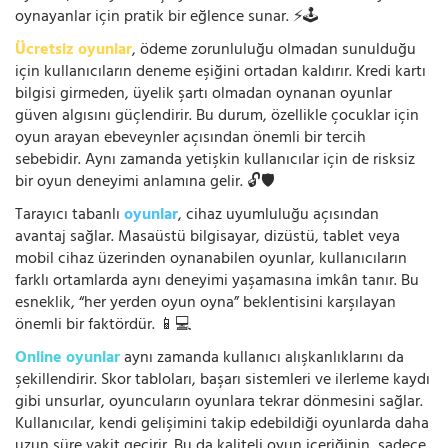
oynayanlar için pratik bir eğlence sunar. ⚡🕹️
Ücretsiz oyunlar
, ödeme zorunluluğu olmadan sunulduğu
için kullanıcıların deneme eşiğini ortadan kaldırır. Kredi kartı
bilgisi girmeden, üyelik şartı olmadan oynanan oyunlar
güven algısını güçlendirir. Bu durum, özellikle çocuklar için
oyun arayan ebeveynler açısından önemli bir tercih
sebebidir. Aynı zamanda yetişkin kullanıcılar için de risksiz
bir oyun deneyimi anlamına gelir. 🔓🛡️
Tarayıcı tabanlı
oyunlar
, cihaz uyumluluğu açısından
avantaj sağlar. Masaüstü bilgisayar, dizüstü, tablet veya
mobil cihaz üzerinden oynanabilen oyunlar, kullanıcıların
farklı ortamlarda aynı deneyimi yaşamasına imkân tanır. Bu
esneklik, “her yerden oyun oyna” beklentisini karşılayan
önemli bir faktördür. 📱💻
Online oyunlar
aynı zamanda kullanıcı alışkanlıklarını da
şekillendirir. Skor tabloları, başarı sistemleri ve ilerleme kaydı
gibi unsurlar, oyuncuların oyunlara tekrar dönmesini sağlar.
Kullanıcılar, kendi gelişimini takip edebildiği oyunlarda daha
uzun süre vakit geçirir. Bu da kaliteli oyun içeriğinin, sadece