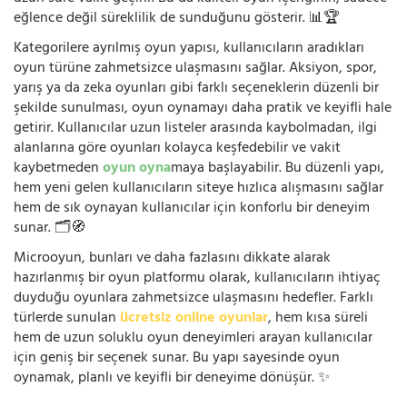
eğlence değil süreklilik de sunduğunu gösterir. 📊🏆
Kategorilere ayrılmış oyun yapısı, kullanıcıların aradıkları
oyun türüne zahmetsizce ulaşmasını sağlar. Aksiyon, spor,
yarış ya da zeka oyunları gibi farklı seçeneklerin düzenli bir
şekilde sunulması, oyun oynamayı daha pratik ve keyifli hale
getirir. Kullanıcılar uzun listeler arasında kaybolmadan, ilgi
alanlarına göre oyunları kolayca keşfedebilir ve vakit
kaybetmeden
oyun oyna
maya başlayabilir. Bu düzenli yapı,
hem yeni gelen kullanıcıların siteye hızlıca alışmasını sağlar
hem de sık oynayan kullanıcılar için konforlu bir deneyim
sunar. 🗂️🧭
Microoyun, bunları ve daha fazlasını dikkate alarak
hazırlanmış bir oyun platformu olarak, kullanıcıların ihtiyaç
duyduğu oyunlara zahmetsizce ulaşmasını hedefler. Farklı
türlerde sunulan
ücretsiz online oyunlar
, hem kısa süreli
hem de uzun soluklu oyun deneyimleri arayan kullanıcılar
için geniş bir seçenek sunar. Bu yapı sayesinde oyun
oynamak, planlı ve keyifli bir deneyime dönüşür. ✨