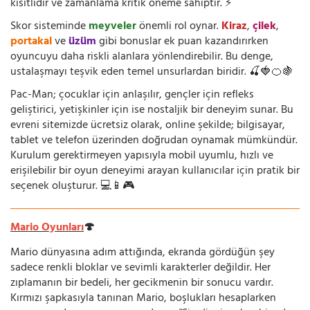
kısıtlıdır ve zamanlama kritik öneme sahiptir. ⚡
Skor sisteminde
meyveler
önemli rol oynar.
Kiraz
,
çilek
,
portakal
ve
üzüm
gibi bonuslar ek puan kazandırırken
oyuncuyu daha riskli alanlara yönlendirebilir. Bu denge,
ustalaşmayı teşvik eden temel unsurlardan biridir. 🍒🍓🍊🍇
Pac-Man; çocuklar için anlaşılır, gençler için refleks
geliştirici, yetişkinler için ise nostaljik bir deneyim sunar. Bu
evreni sitemizde ücretsiz olarak, online şekilde; bilgisayar,
tablet ve telefon üzerinden doğrudan oynamak mümkündür.
Kurulum gerektirmeyen yapısıyla mobil uyumlu, hızlı ve
erişilebilir bir oyun deneyimi arayan kullanıcılar için pratik bir
seçenek oluşturur. 💻📱🎮
Mario Oyunları
🍄
Mario dünyasına adım attığında, ekranda gördüğün şey
sadece renkli bloklar ve sevimli karakterler değildir. Her
zıplamanın bir bedeli, her gecikmenin bir sonucu vardır.
Kırmızı şapkasıyla tanınan Mario, boşlukları hesaplarken