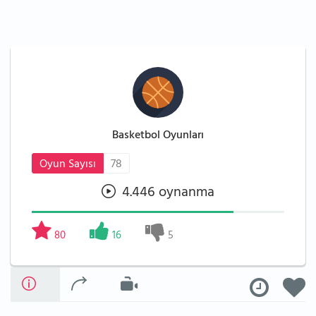
Basketbol Oyunları
Oyun Sayısı
78
4.446 oynanma
80
16
5