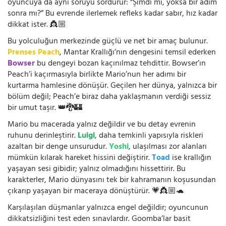
oyuncuya da aynı soruyu sordurur: “Şimdi mi, yoksa bir adım
sonra mı?” Bu evrende ilerlemek refleks kadar sabır, hız kadar
dikkat ister. 👸🏼
Bu yolculuğun merkezinde güçlü ve net bir amaç bulunur.
Prenses Peach
, Mantar Krallığı’nın dengesini temsil ederken
Bowser
bu dengeyi bozan kaçınılmaz tehdittir. Bowser’ın
Peach’i kaçırmasıyla birlikte Mario’nun her adımı bir
kurtarma hamlesine dönüşür. Geçilen her dünya, yalnızca bir
bölüm değil; Peach’e biraz daha yaklaşmanın verdiği sessiz
bir umut taşır. 👑🐉🏰
Mario bu macerada yalnız değildir ve bu detay evrenin
ruhunu derinleştirir.
Luigi
, daha temkinli yapısıyla riskleri
azaltan bir denge unsurudur.
Yoshi
, ulaşılması zor alanları
mümkün kılarak hareket hissini değiştirir.
Toad
ise krallığın
yaşayan sesi gibidir; yalnız olmadığını hissettirir. Bu
karakterler, Mario dünyasını tek bir kahramanın koşusundan
çıkarıp yaşayan bir maceraya dönüştürür. 💗👸🏼🐢
Karşılaşılan düşmanlar yalnızca engel değildir; oyuncunun
dikkatsizliğini test eden sınavlardır. Goomba’lar basit