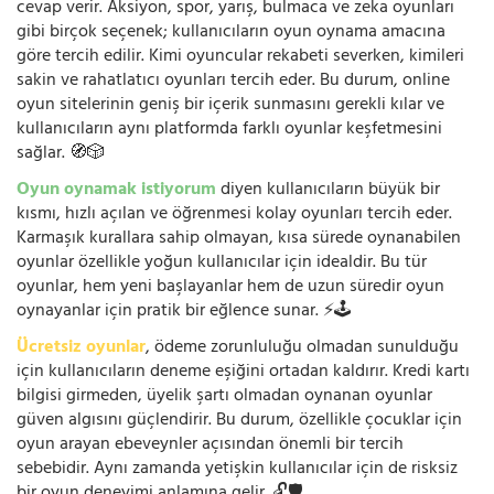
cevap verir. Aksiyon, spor, yarış, bulmaca ve zeka oyunları
gibi birçok seçenek; kullanıcıların oyun oynama amacına
göre tercih edilir. Kimi oyuncular rekabeti severken, kimileri
sakin ve rahatlatıcı oyunları tercih eder. Bu durum, online
oyun sitelerinin geniş bir içerik sunmasını gerekli kılar ve
kullanıcıların aynı platformda farklı oyunlar keşfetmesini
sağlar. 🧭🎲
Oyun oynamak istiyorum
diyen kullanıcıların büyük bir
kısmı, hızlı açılan ve öğrenmesi kolay oyunları tercih eder.
Karmaşık kurallara sahip olmayan, kısa sürede oynanabilen
oyunlar özellikle yoğun kullanıcılar için idealdir. Bu tür
oyunlar, hem yeni başlayanlar hem de uzun süredir oyun
oynayanlar için pratik bir eğlence sunar. ⚡🕹️
Ücretsiz oyunlar
, ödeme zorunluluğu olmadan sunulduğu
için kullanıcıların deneme eşiğini ortadan kaldırır. Kredi kartı
bilgisi girmeden, üyelik şartı olmadan oynanan oyunlar
güven algısını güçlendirir. Bu durum, özellikle çocuklar için
oyun arayan ebeveynler açısından önemli bir tercih
sebebidir. Aynı zamanda yetişkin kullanıcılar için de risksiz
bir oyun deneyimi anlamına gelir. 🔓🛡️