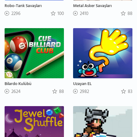
Robo-Tank Savaşları
Metal Asker Savaşları
2296
100
2410
88
Bilardo Kulübü
Uzayan EL
2624
88
2982
83