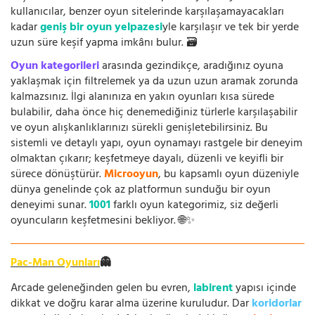
kullanıcılar, benzer oyun sitelerinde karşılaşamayacakları
kadar
geniş bir oyun yelpazesi
yle karşılaşır ve tek bir yerde
uzun süre keşif yapma imkânı bulur. 🗃️
Oyun kategorileri
arasında gezindikçe, aradığınız oyuna
yaklaşmak için filtrelemek ya da uzun uzun aramak zorunda
kalmazsınız. İlgi alanınıza en yakın oyunları kısa sürede
bulabilir, daha önce hiç denemediğiniz türlerle karşılaşabilir
ve oyun alışkanlıklarınızı sürekli genişletebilirsiniz. Bu
sistemli ve detaylı yapı, oyun oynamayı rastgele bir deneyim
olmaktan çıkarır; keşfetmeye dayalı, düzenli ve keyifli bir
sürece dönüştürür.
Microoyun
, bu kapsamlı oyun düzeniyle
dünya genelinde çok az platformun sunduğu bir oyun
deneyimi sunar.
1001
farklı oyun kategorimiz, siz değerli
oyuncuların keşfetmesini bekliyor. 🌐✨
Pac-Man Oyunları
👻
Arcade geleneğinden gelen bu evren,
labirent
yapısı içinde
dikkat ve doğru karar alma üzerine kuruludur. Dar
koridorlar