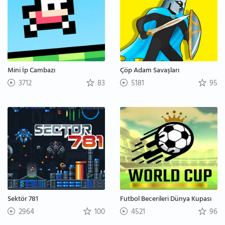
Mini İp Cambazı
Çöp Adam Savaşları
3712
83
5181
95
Sektör 781
Futbol Becerileri Dünya Kupası
2964
100
4521
96