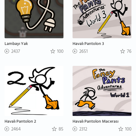
Lambayı Yak
Havalı Pantolon 3
2437
100
2651
76
Havalı Pantolon 2
Havalı Pantolon Macerası
2464
85
2312
100