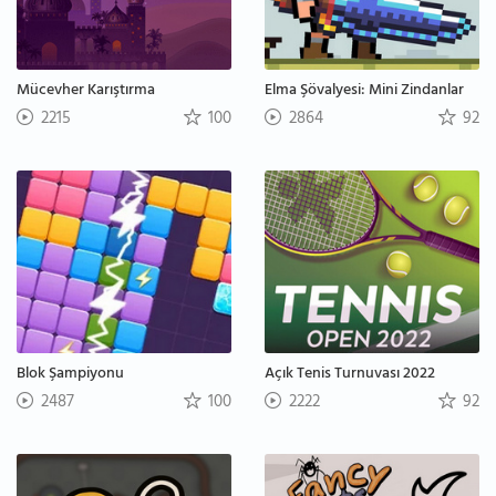
Mücevher Karıştırma
Elma Şövalyesi: Mini Zindanlar
2215
100
2864
92
Blok Şampiyonu
Açık Tenis Turnuvası 2022
2487
100
2222
92