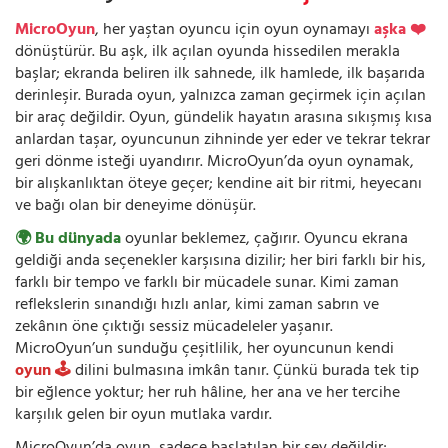
MicroOyun
, her yaştan oyuncu için oyun oynamayı
aşka ❤️
dönüştürür. Bu aşk, ilk açılan oyunda hissedilen merakla
başlar; ekranda beliren ilk sahnede, ilk hamlede, ilk başarıda
derinleşir. Burada oyun, yalnızca zaman geçirmek için açılan
bir araç değildir. Oyun, gündelik hayatın arasına sıkışmış kısa
anlardan taşar, oyuncunun zihninde yer eder ve tekrar tekrar
geri dönme isteği uyandırır. MicroOyun’da oyun oynamak,
bir alışkanlıktan öteye geçer; kendine ait bir ritmi, heyecanı
ve bağı olan bir deneyime dönüşür.
🌍 Bu dünyada
oyunlar beklemez, çağırır. Oyuncu ekrana
geldiği anda seçenekler karşısına dizilir; her biri farklı bir his,
farklı bir tempo ve farklı bir mücadele sunar. Kimi zaman
reflekslerin sınandığı hızlı anlar, kimi zaman sabrın ve
zekânın öne çıktığı sessiz mücadeleler yaşanır.
MicroOyun’un sunduğu çeşitlilik, her oyuncunun kendi
oyun 🕹️
dilini bulmasına imkân tanır. Çünkü burada tek tip
bir eğlence yoktur; her ruh hâline, her ana ve her tercihe
karşılık gelen bir oyun mutlaka vardır.