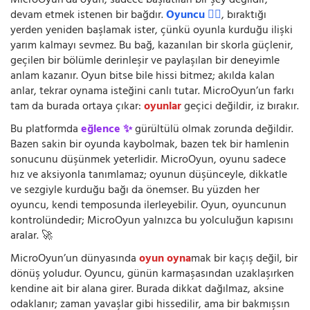
MicroOyun’da oyun, sadece başlatılan bir şey değildir;
devam etmek istenen bir bağdır.
Oyuncu 🧍‍♂️
, bıraktığı
yerden yeniden başlamak ister, çünkü oyunla kurduğu ilişki
yarım kalmayı sevmez. Bu bağ, kazanılan bir skorla güçlenir,
geçilen bir bölümle derinleşir ve paylaşılan bir deneyimle
anlam kazanır. Oyun bitse bile hissi bitmez; akılda kalan
anlar, tekrar oynama isteğini canlı tutar. MicroOyun’un farkı
tam da burada ortaya çıkar:
oyunlar
geçici değildir, iz bırakır.
Bu platformda
eğlence ✨
gürültülü olmak zorunda değildir.
Bazen sakin bir oyunda kaybolmak, bazen tek bir hamlenin
sonucunu düşünmek yeterlidir. MicroOyun, oyunu sadece
hız ve aksiyonla tanımlamaz; oyunun düşünceyle, dikkatle
ve sezgiyle kurduğu bağı da önemser. Bu yüzden her
oyuncu, kendi temposunda ilerleyebilir. Oyun, oyuncunun
kontrolündedir; MicroOyun yalnızca bu yolculuğun kapısını
aralar. 🚀
MicroOyun’un dünyasında
oyun oyna
mak bir kaçış değil, bir
dönüş yoludur. Oyuncu, günün karmaşasından uzaklaşırken
kendine ait bir alana girer. Burada dikkat dağılmaz, aksine
odaklanır; zaman yavaşlar gibi hissedilir, ama bir bakmışsın