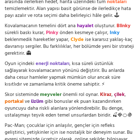
arasında ilerlerken hedef, harita üzerindeki tüm
noktaları
temizlemektir. Alan yapısı basit görünse de ilerledikçe hata
payı azalır ve rota seçimi daha belirleyici hâle gelir. 🕹️
Kovalamacanın temelini dört ana
hayalet
oluşturur.
Blinky
sürekli baskı kurar,
Pinky
önden kesmeye çalışır,
Inky
beklenmedik hareketler yapar,
Clyde
ise kararsız yaklaş-kaç
davranışı sergiler. Bu farklılıklar, her bölümde yeni bir strateji
gerektirir. 👻
Oyun içindeki
enerji noktaları
, kısa süreli üstünlük
sağlayarak kovalamacanın yönünü değiştirir. Bu anlarda
daha cesur hamleler yapmak mümkün olur ancak süre
kısıtlıdır ve zamanlama kritik öneme sahiptir. ⚡
Skor sisteminde
meyveler
önemli rol oynar.
Kiraz
,
çilek
,
portakal
ve
üzüm
gibi bonuslar ek puan kazandırırken
oyuncuyu daha riskli alanlara yönlendirebilir. Bu denge,
ustalaşmayı teşvik eden temel unsurlardan biridir. 🍒🍓🍊🍇
Pac-Man; çocuklar için anlaşılır, gençler için refleks
geliştirici, yetişkinler için ise nostaljik bir deneyim sunar. Bu
evreni sitemizde ücretsiz olarak, online şekilde; bilgisayar,