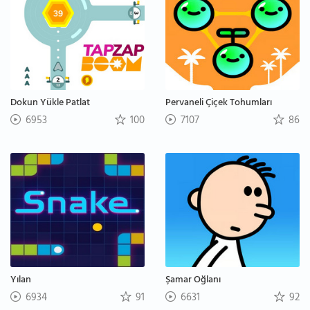
Dokun Yükle Patlat
Pervaneli Çiçek Tohumları
6953
100
7107
86
Yılan
Şamar Oğlanı
6934
91
6631
92