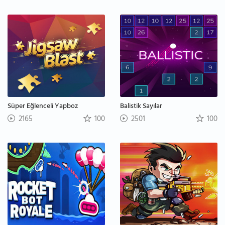
Süper Eğlenceli Yapboz
Balistik Sayılar
2165
100
2501
100