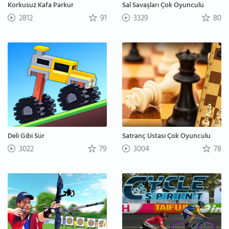
Korkusuz Kafa Parkur
Sal Savaşları Çok Oyunculu
2812
91
3329
80
Deli Gibi Sür
Satranç Ustası Çok Oyunculu
3022
79
3004
78