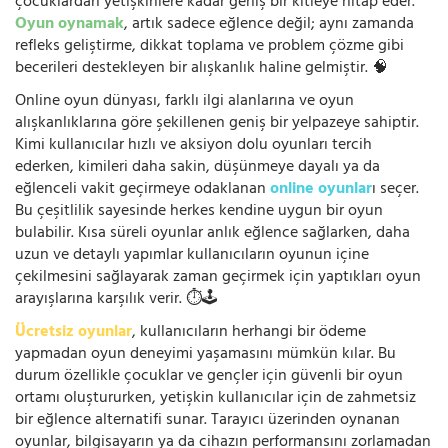
çocuklardan yetişkinlere kadar geniş bir kitleye hitap eder.
Oyun oynamak
, artık sadece eğlence değil; aynı zamanda
refleks geliştirme, dikkat toplama ve problem çözme gibi
becerileri destekleyen bir alışkanlık haline gelmiştir. 🧠
Online oyun dünyası, farklı ilgi alanlarına ve oyun
alışkanlıklarına göre şekillenen geniş bir yelpazeye sahiptir.
Kimi kullanıcılar hızlı ve aksiyon dolu oyunları tercih
ederken, kimileri daha sakin, düşünmeye dayalı ya da
eğlenceli vakit geçirmeye odaklanan
online oyunlar
ı seçer.
Bu çeşitlilik sayesinde herkes kendine uygun bir oyun
bulabilir. Kısa süreli oyunlar anlık eğlence sağlarken, daha
uzun ve detaylı yapımlar kullanıcıların oyunun içine
çekilmesini sağlayarak zaman geçirmek için yaptıkları oyun
arayışlarına karşılık verir. ⏱️🕹️
Ücretsiz oyunlar
, kullanıcıların herhangi bir ödeme
yapmadan oyun deneyimi yaşamasını mümkün kılar. Bu
durum özellikle çocuklar ve gençler için güvenli bir oyun
ortamı oluştururken, yetişkin kullanıcılar için de zahmetsiz
bir eğlence alternatifi sunar. Tarayıcı üzerinden oynanan
oyunlar, bilgisayarın ya da cihazın performansını zorlamadan