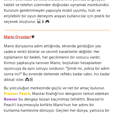
tablet ve telefon üzerinden doğrudan oynamak mümkündür.
Kurulum gerektirmeyen yapısıyla mobil uyumlu, hızlı ve
erişilebilir bir oyun deneyimi arayan kullanıcılar için pratik bir
seçenek oluşturur. 💻📱🎮
Mario Oyunları
🍄
Mario dünyasına adım attığında, ekranda gördüğün şey
sadece renkli bloklar ve sevimli karakterler değildir. Her
zıplamanın bir bedeli, her gecikmenin bir sonucu vardır.
Kırmızı şapkasıyla tanınan Mario, boşlukları hesaplarken
oyuncuya da aynı soruyu sordurur: “Şimdi mi, yoksa bir adım
sonra mı?” Bu evrende ilerlemek refleks kadar sabır, hız kadar
dikkat ister. 👸🏼
Bu yolculuğun merkezinde güçlü ve net bir amaç bulunur.
Prenses Peach
, Mantar Krallığı’nın dengesini temsil ederken
Bowser
bu dengeyi bozan kaçınılmaz tehdittir. Bowser’ın
Peach’i kaçırmasıyla birlikte Mario’nun her adımı bir
kurtarma hamlesine dönüşür. Geçilen her dünya, yalnızca bir