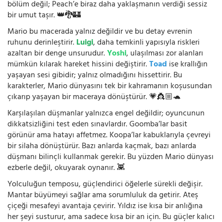
bölüm değil; Peach’e biraz daha yaklaşmanın verdiği sessiz
bir umut taşır. 👑🐉🏰
Mario bu macerada yalnız değildir ve bu detay evrenin
ruhunu derinleştirir.
Luigi
, daha temkinli yapısıyla riskleri
azaltan bir denge unsurudur.
Yoshi
, ulaşılması zor alanları
mümkün kılarak hareket hissini değiştirir.
Toad
ise krallığın
yaşayan sesi gibidir; yalnız olmadığını hissettirir. Bu
karakterler, Mario dünyasını tek bir kahramanın koşusundan
çıkarıp yaşayan bir maceraya dönüştürür. 💗👸🏼🐢
Karşılaşılan düşmanlar yalnızca engel değildir; oyuncunun
dikkatsizliğini test eden sınavlardır. Goomba’lar basit
görünür ama hatayı affetmez. Koopa’lar kabuklarıyla çevreyi
bir silaha dönüştürür. Bazı anlarda kaçmak, bazı anlarda
düşmanı bilinçli kullanmak gerekir. Bu yüzden Mario dünyası
ezberle değil, okuyarak oynanır. 👾
Yolculuğun temposu, güçlendirici öğelerle sürekli değişir.
Mantar büyümeyi sağlar ama sorumluluk da getirir. Ateş
çiçeği mesafeyi avantaja çevirir. Yıldız ise kısa bir anlığına
her şeyi susturur, ama sadece kısa bir an için. Bu güçler kalıcı