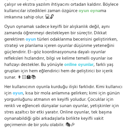
çalışır ve ekstra yazılım ihtiyacını ortadan kaldırır. Böylece
kullanıcılar istedikleri zaman özgürce
oyun oyna
ma
imkanına sahip olur. 💻🔓
Oyun oynamak sadece keyifli bir alışkanlık değil, aynı
zamanda öğrenmeyi destekleyen bir süreçtir. Dikkat
gerektiren
oyun
türleri odaklanma becerisini geliştirirken,
strateji ve planlama içeren oyunlar düşünme yeteneğini
güçlendirir. El–göz koordinasyonuna dayalı oyunlar
refleksleri hızlandırır, bilgi ve kelime temelli oyunlar ise
hafızayı destekler. Bu yönüyle
online oyunlar
, farklı yaş
grupları için hem eğlendirici hem de geliştirici bir içerik
sunar. 👩🏻‍🏫📚
Her kullanıcının oyunla kurduğu ilişki farklıdır. Kimi kullanıcı
için
oyun
, kısa bir mola anlamına gelirken; kimi için günün
yorgunluğunu atmanın en keyifli yoludur. Çocuklar için
renkli ve eğlenceli dünyalar sunan oyunlar, yetişkinler için
stres azaltıcı bir etki yaratır. Online oyunlar, tek başına
oynanabildiği gibi arkadaşlarla birlikte keyifli vakit
geçirmenin de bir yolu olabilir. 🎭🎉