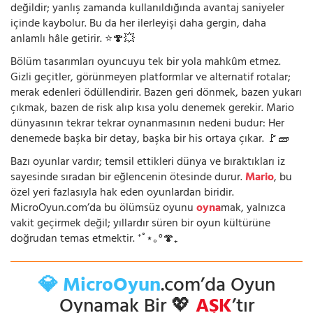
değildir; yanlış zamanda kullanıldığında avantaj saniyeler
içinde kaybolur. Bu da her ilerleyişi daha gergin, daha
anlamlı hâle getirir. ⭐🍄💥
Bölüm tasarımları oyuncuyu tek bir yola mahkûm etmez.
Gizli geçitler, görünmeyen platformlar ve alternatif rotalar;
merak edenleri ödüllendirir. Bazen geri dönmek, bazen yukarı
çıkmak, bazen de risk alıp kısa yolu denemek gerekir. Mario
dünyasının tekrar tekrar oynanmasının nedeni budur: Her
denemede başka bir detay, başka bir his ortaya çıkar. 🚩🧱
Bazı oyunlar vardır; temsil ettikleri dünya ve bıraktıkları iz
sayesinde sıradan bir eğlencenin ötesinde durur.
Mario
, bu
özel yeri fazlasıyla hak eden oyunlardan biridir.
MicroOyun.com’da bu ölümsüz oyunu
oyna
mak, yalnızca
vakit geçirmek değil; yıllardır süren bir oyun kültürüne
doğrudan temas etmektir. ⁺˚⋆｡°🍄₊
💎 MicroOyun
.com’da Oyun
Oynamak Bir 💖
AŞK
’tır