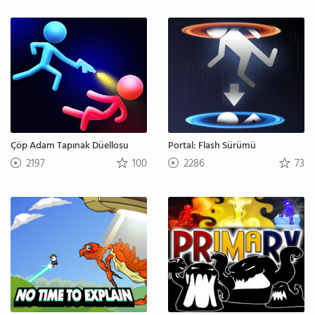
Çöp Adam Tapınak Düellosu
Portal: Flash Sürümü
2197
100
2286
73