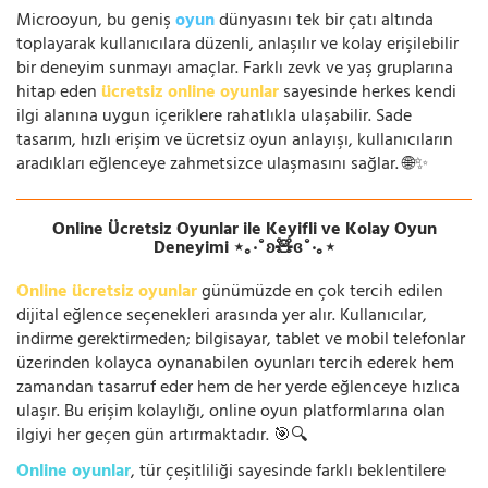
Microoyun, bu geniş
oyun
dünyasını tek bir çatı altında
toplayarak kullanıcılara düzenli, anlaşılır ve kolay erişilebilir
bir deneyim sunmayı amaçlar. Farklı zevk ve yaş gruplarına
hitap eden
ücretsiz online oyunlar
sayesinde herkes kendi
ilgi alanına uygun içeriklere rahatlıkla ulaşabilir. Sade
tasarım, hızlı erişim ve ücretsiz oyun anlayışı, kullanıcıların
aradıkları eğlenceye zahmetsizce ulaşmasını sağlar. 🌐✨
Online Ücretsiz Oyunlar ile Keyifli ve Kolay Oyun
Deneyimi ⋆｡‧˚ʚ🧸ɞ˚‧｡⋆
Online ücretsiz oyunlar
günümüzde en çok tercih edilen
dijital eğlence seçenekleri arasında yer alır. Kullanıcılar,
indirme gerektirmeden; bilgisayar, tablet ve mobil telefonlar
üzerinden kolayca oynanabilen oyunları tercih ederek hem
zamandan tasarruf eder hem de her yerde eğlenceye hızlıca
ulaşır. Bu erişim kolaylığı, online oyun platformlarına olan
ilgiyi her geçen gün artırmaktadır. 🎯🔍
Online oyunlar
, tür çeşitliliği sayesinde farklı beklentilere