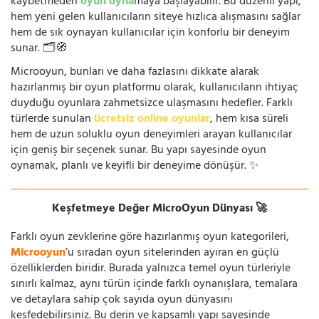
kaybetmeden
oyun oyna
maya başlayabilir. Bu düzenli yapı,
hem yeni gelen kullanıcıların siteye hızlıca alışmasını sağlar
hem de sık oynayan kullanıcılar için konforlu bir deneyim
sunar. 🗂️🧭
Microoyun, bunları ve daha fazlasını dikkate alarak
hazırlanmış bir oyun platformu olarak, kullanıcıların ihtiyaç
duyduğu oyunlara zahmetsizce ulaşmasını hedefler. Farklı
türlerde sunulan
ücretsiz online oyunlar
, hem kısa süreli
hem de uzun soluklu oyun deneyimleri arayan kullanıcılar
için geniş bir seçenek sunar. Bu yapı sayesinde oyun
oynamak, planlı ve keyifli bir deneyime dönüşür. ✨
Keşfetmeye Değer MicroOyun Dünyası 🚀
Farklı oyun zevklerine göre hazırlanmış oyun kategorileri,
Microoyun
’u sıradan oyun sitelerinden ayıran en güçlü
özelliklerden biridir. Burada yalnızca temel oyun türleriyle
sınırlı kalmaz, aynı türün içinde farklı oynanışlara, temalara
ve detaylara sahip çok sayıda oyun dünyasını
keşfedebilirsiniz. Bu derin ve kapsamlı yapı sayesinde