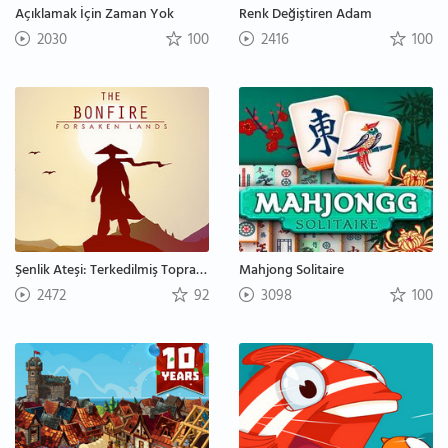
Açıklamak İçin Zaman Yok
Renk Değiştiren Adam
2030
100
2416
100
Şenlik Ateşi: Terkedilmiş Topraklar
Mahjong Solitaire
2472
92
3098
100