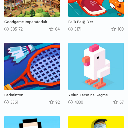
Goodgame İmparatorluk
Balık Balığı Yer
385172
84
3171
100
Badminton
Yolun Karşısına Geçme
3361
92
4330
67