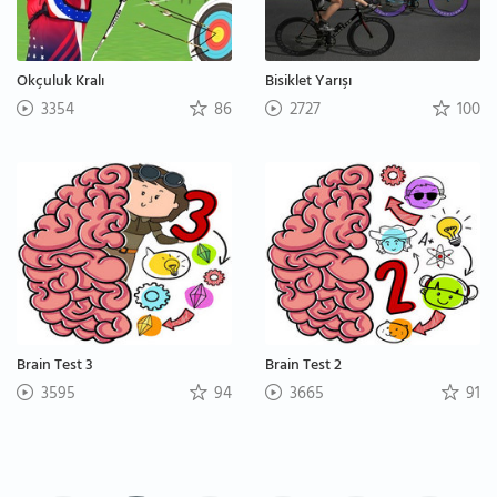
Okçuluk Kralı
Bisiklet Yarışı
3354
86
2727
100
Brain Test 3
Brain Test 2
3595
94
3665
91