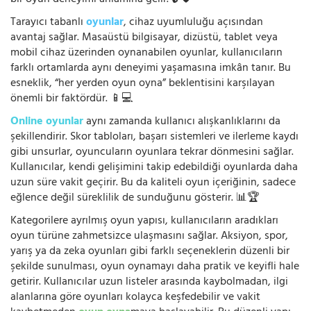
Tarayıcı tabanlı
oyunlar
, cihaz uyumluluğu açısından
avantaj sağlar. Masaüstü bilgisayar, dizüstü, tablet veya
mobil cihaz üzerinden oynanabilen oyunlar, kullanıcıların
farklı ortamlarda aynı deneyimi yaşamasına imkân tanır. Bu
esneklik, “her yerden oyun oyna” beklentisini karşılayan
önemli bir faktördür. 📱💻
Online oyunlar
aynı zamanda kullanıcı alışkanlıklarını da
şekillendirir. Skor tabloları, başarı sistemleri ve ilerleme kaydı
gibi unsurlar, oyuncuların oyunlara tekrar dönmesini sağlar.
Kullanıcılar, kendi gelişimini takip edebildiği oyunlarda daha
uzun süre vakit geçirir. Bu da kaliteli oyun içeriğinin, sadece
eğlence değil süreklilik de sunduğunu gösterir. 📊🏆
Kategorilere ayrılmış oyun yapısı, kullanıcıların aradıkları
oyun türüne zahmetsizce ulaşmasını sağlar. Aksiyon, spor,
yarış ya da zeka oyunları gibi farklı seçeneklerin düzenli bir
şekilde sunulması, oyun oynamayı daha pratik ve keyifli hale
getirir. Kullanıcılar uzun listeler arasında kaybolmadan, ilgi
alanlarına göre oyunları kolayca keşfedebilir ve vakit