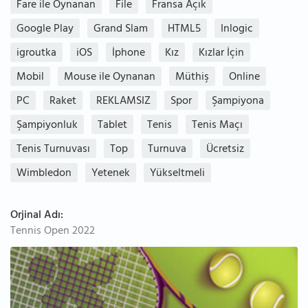
Fare ile Oynanan
File
Fransa Açık
Google Play
Grand Slam
HTML5
Inlogic
igroutka
iOS
İphone
Kız
Kızlar İçin
Mobil
Mouse ile Oynanan
Müthiş
Online
PC
Raket
REKLAMSIZ
Spor
Şampiyona
Şampiyonluk
Tablet
Tenis
Tenis Maçı
Tenis Turnuvası
Top
Turnuva
Ücretsiz
Wimbledon
Yetenek
Yükseltmeli
Orjinal Adı:
Tennis Open 2022