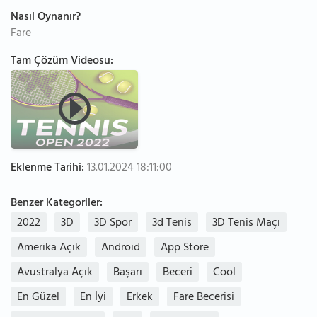
Nasıl Oynanır?
Fare
Tam Çözüm Videosu:
Eklenme Tarihi:
13.01.2024 18:11:00
Benzer Kategoriler:
2022
3D
3D Spor
3d Tenis
3D Tenis Maçı
Amerika Açık
Android
App Store
Avustralya Açık
Başarı
Beceri
Cool
En Güzel
En İyi
Erkek
Fare Becerisi