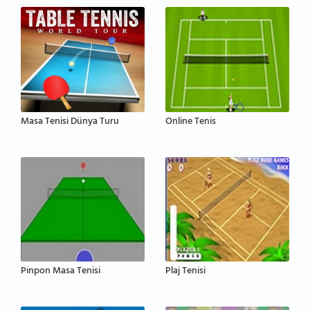
Masa Tenisi Dünya Turu
Online Tenis
Pinpon Masa Tenisi
Plaj Tenisi