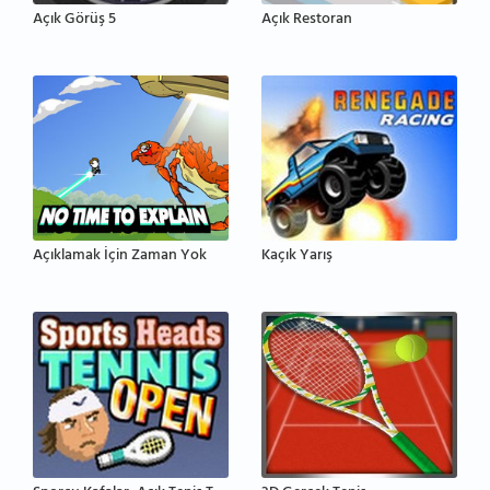
Açık Görüş 5
Açık Restoran
Açıklamak İçin Zaman Yok
Kaçık Yarış