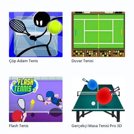
Çöp Adam Tenis
Duvar Tenisi
Flash Tenis
Gerçekçi Masa Tenisi Pro 3D