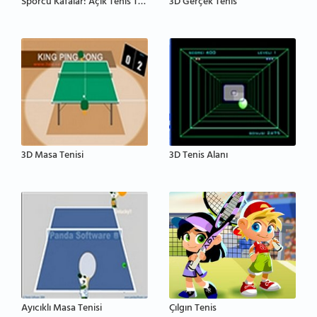
Sporcu Kafalar: Açık Tenis Turnuvası
3D Gerçek Tenis
3D Masa Tenisi
3D Tenis Alanı
Ayıcıklı Masa Tenisi
Çılgın Tenis