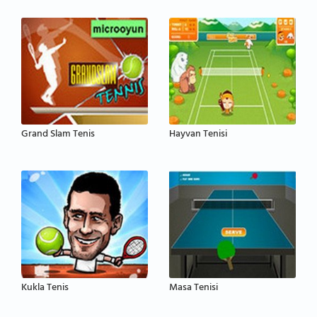
Grand Slam Tenis
Hayvan Tenisi
Kukla Tenis
Masa Tenisi