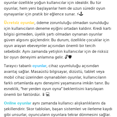
oyunlar özellikle yoğun kullanıcılar için idealdir. Bu tür
oyunlar, hem yeni başlayanlar hem de uzun süredir oyun
oynayanlar için pratik bir eğlence sunar. ⚡🕹️
Ücretsiz oyunlar
, ödeme zorunluluğu olmadan sunulduğu
için kullanıcıların deneme eşiğini ortadan kaldırır. Kredi kartı
bilgisi girmeden, üyelik şartı olmadan oynanan oyunlar
güven algısını güçlendirir. Bu durum, özellikle çocuklar için
oyun arayan ebeveynler açısından önemli bir tercih
sebebidir. Aynı zamanda yetişkin kullanıcılar için de risksiz
bir oyun deneyimi anlamına gelir. 🔓🛡️
Tarayıcı tabanlı
oyunlar
, cihaz uyumluluğu açısından
avantaj sağlar. Masaüstü bilgisayar, dizüstü, tablet veya
mobil cihaz üzerinden oynanabilen oyunlar, kullanıcıların
farklı ortamlarda aynı deneyimi yaşamasına imkân tanır. Bu
esneklik, “her yerden oyun oyna” beklentisini karşılayan
önemli bir faktördür. 📱💻
Online oyunlar
aynı zamanda kullanıcı alışkanlıklarını da
şekillendirir. Skor tabloları, başarı sistemleri ve ilerleme kaydı
gibi unsurlar, oyuncuların oyunlara tekrar dönmesini sağlar.