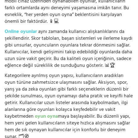
mobil cihaz üzerinden oynanabilen oyunlar, kullanıcıların
farklı ortamlarda aynı deneyimi yaşamasına imkân tanır. Bu
esneklik, “her yerden oyun oyna” beklentisini karşılayan
önemli bir faktördür. 📱💻
Online oyunlar
aynı zamanda kullanıcı alışkanlıklarını da
şekillendirir. Skor tabloları, başarı sistemleri ve ilerleme kaydı
gibi unsurlar, oyuncuların oyunlara tekrar dönmesini sağlar.
Kullanıcılar, kendi gelişimini takip edebildiği oyunlarda daha
uzun süre vakit geçirir. Bu da kaliteli oyun içeriğinin, sadece
eğlence değil süreklilik de sunduğunu gösterir. 📊🏆
Kategorilere ayrılmış oyun yapısı, kullanıcıların aradıkları
oyun türüne zahmetsizce ulaşmasını sağlar. Aksiyon, spor,
yarış ya da zeka oyunları gibi farklı seçeneklerin düzenli bir
şekilde sunulması, oyun oynamayı daha pratik ve keyifli hale
getirir. Kullanıcılar uzun listeler arasında kaybolmadan, ilgi
alanlarına göre oyunları kolayca keşfedebilir ve vakit
kaybetmeden
oyun oyna
maya başlayabilir. Bu düzenli yapı,
hem yeni gelen kullanıcıların siteye hızlıca alışmasını sağlar
hem de sık oynayan kullanıcılar için konforlu bir deneyim
sunar. 🗂️🧭