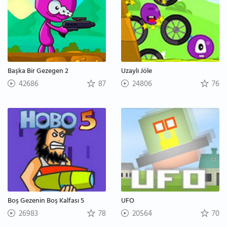
Başka Bir Gezegen 2
Uzaylı Jöle
42686
87
24806
76
Boş Gezenin Boş Kalfası 5
UFO
26983
78
20564
70