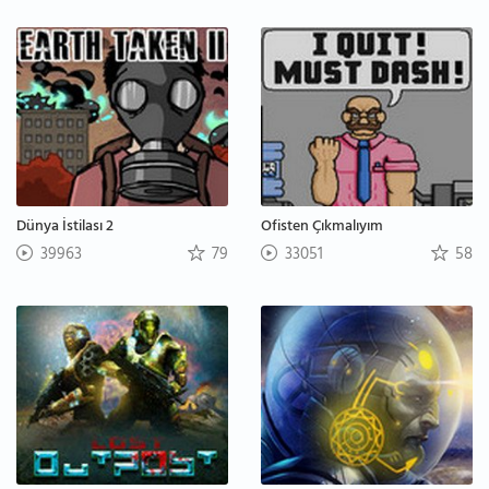
Dünya İstilası 2
Ofisten Çıkmalıyım
39963
79
33051
58