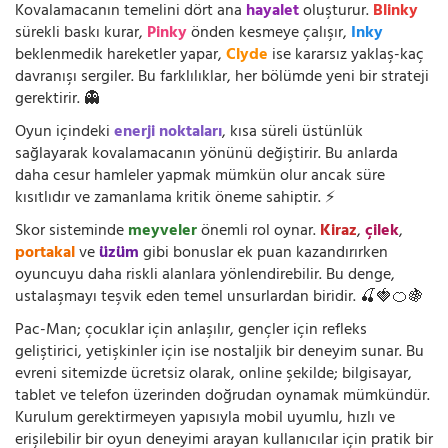
Kovalamacanın temelini dört ana
hayalet
oluşturur.
Blinky
sürekli baskı kurar,
Pinky
önden kesmeye çalışır,
Inky
beklenmedik hareketler yapar,
Clyde
ise kararsız yaklaş-kaç
davranışı sergiler. Bu farklılıklar, her bölümde yeni bir strateji
gerektirir. 👻
Oyun içindeki
enerji noktaları
, kısa süreli üstünlük
sağlayarak kovalamacanın yönünü değiştirir. Bu anlarda
daha cesur hamleler yapmak mümkün olur ancak süre
kısıtlıdır ve zamanlama kritik öneme sahiptir. ⚡
Skor sisteminde
meyveler
önemli rol oynar.
Kiraz
,
çilek
,
portakal
ve
üzüm
gibi bonuslar ek puan kazandırırken
oyuncuyu daha riskli alanlara yönlendirebilir. Bu denge,
ustalaşmayı teşvik eden temel unsurlardan biridir. 🍒🍓🍊🍇
Pac-Man; çocuklar için anlaşılır, gençler için refleks
geliştirici, yetişkinler için ise nostaljik bir deneyim sunar. Bu
evreni sitemizde ücretsiz olarak, online şekilde; bilgisayar,
tablet ve telefon üzerinden doğrudan oynamak mümkündür.
Kurulum gerektirmeyen yapısıyla mobil uyumlu, hızlı ve
erişilebilir bir oyun deneyimi arayan kullanıcılar için pratik bir