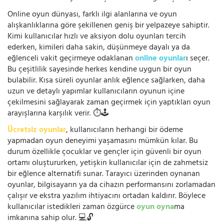
Online oyun dünyası, farklı ilgi alanlarına ve oyun
alışkanlıklarına göre şekillenen geniş bir yelpazeye sahiptir.
Kimi kullanıcılar hızlı ve aksiyon dolu oyunları tercih
ederken, kimileri daha sakin, düşünmeye dayalı ya da
eğlenceli vakit geçirmeye odaklanan
online oyunlar
ı seçer.
Bu çeşitlilik sayesinde herkes kendine uygun bir oyun
bulabilir. Kısa süreli oyunlar anlık eğlence sağlarken, daha
uzun ve detaylı yapımlar kullanıcıların oyunun içine
çekilmesini sağlayarak zaman geçirmek için yaptıkları oyun
arayışlarına karşılık verir. ⏱️🕹️
Ücretsiz oyunlar
, kullanıcıların herhangi bir ödeme
yapmadan oyun deneyimi yaşamasını mümkün kılar. Bu
durum özellikle çocuklar ve gençler için güvenli bir oyun
ortamı oluştururken, yetişkin kullanıcılar için de zahmetsiz
bir eğlence alternatifi sunar. Tarayıcı üzerinden oynanan
oyunlar, bilgisayarın ya da cihazın performansını zorlamadan
çalışır ve ekstra yazılım ihtiyacını ortadan kaldırır. Böylece
kullanıcılar istedikleri zaman özgürce
oyun oyna
ma
imkanına sahip olur. 💻🔓