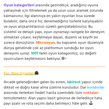
Oyun kategorileri
arasında gezindikçe, aradığınız oyuna
yaklaşmak için filtrelemek ya da uzun uzun aramak zorunda
kalmazsınız. İlgi alanınıza en yakın oyunları kısa sürede
bulabilir, daha önce hiç denemediğiniz türlerle karşılaşabilir
ve oyun alışkanlıklarınızı sürekli genişletebilirsiniz. Bu
sistemli ve detaylı yapı, oyun oynamayı rastgele bir deneyim
olmaktan çıkarır; keşfetmeye dayalı, düzenli ve keyifli bir
sürece dönüştürür.
Microoyun
, bu kapsamlı oyun düzeniyle
dünya genelinde çok az platformun sunduğu bir oyun
deneyimi sunar.
1001
farklı oyun kategorimiz, siz değerli
oyuncuların keşfetmesini bekliyor. 🌐✨
Pac-Man Oyunları
👻
Arcade geleneğinden gelen bu evren,
labirent
yapısı içinde
dikkat ve doğru karar alma üzerine kuruludur. Dar
koridorlar
arasında ilerlerken hedef, harita üzerindeki tüm
noktaları
temizlemektir. Alan yapısı basit görünse de ilerledikçe hata
payı azalır ve rota seçimi daha belirleyici hâle gelir. 🕹️