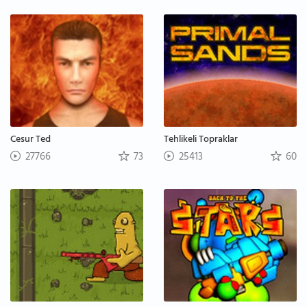
Cesur Ted
Tehlikeli Topraklar
27766
73
25413
60