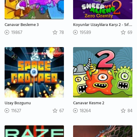
Canavar Besleme 3
Koyunlar Uzaylılara Karşı 2 - Sıfır Yerçekimi
19867
78
19589
69
Uzay Bozgunu
Canavar Kesme 2
11627
67
18264
84