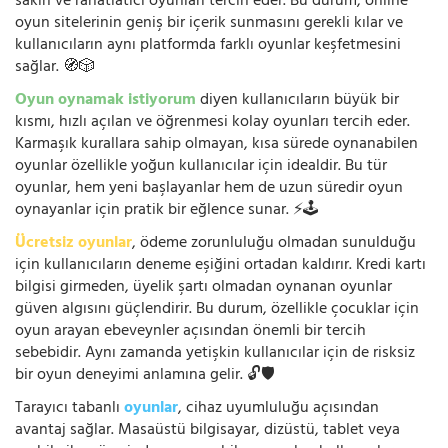
sakin ve rahatlatıcı oyunları tercih eder. Bu durum, online
oyun sitelerinin geniş bir içerik sunmasını gerekli kılar ve
kullanıcıların aynı platformda farklı oyunlar keşfetmesini
sağlar. 🧭🎲
Oyun oynamak istiyorum
diyen kullanıcıların büyük bir
kısmı, hızlı açılan ve öğrenmesi kolay oyunları tercih eder.
Karmaşık kurallara sahip olmayan, kısa sürede oynanabilen
oyunlar özellikle yoğun kullanıcılar için idealdir. Bu tür
oyunlar, hem yeni başlayanlar hem de uzun süredir oyun
oynayanlar için pratik bir eğlence sunar. ⚡🕹️
Ücretsiz oyunlar
, ödeme zorunluluğu olmadan sunulduğu
için kullanıcıların deneme eşiğini ortadan kaldırır. Kredi kartı
bilgisi girmeden, üyelik şartı olmadan oynanan oyunlar
güven algısını güçlendirir. Bu durum, özellikle çocuklar için
oyun arayan ebeveynler açısından önemli bir tercih
sebebidir. Aynı zamanda yetişkin kullanıcılar için de risksiz
bir oyun deneyimi anlamına gelir. 🔓🛡️
Tarayıcı tabanlı
oyunlar
, cihaz uyumluluğu açısından
avantaj sağlar. Masaüstü bilgisayar, dizüstü, tablet veya