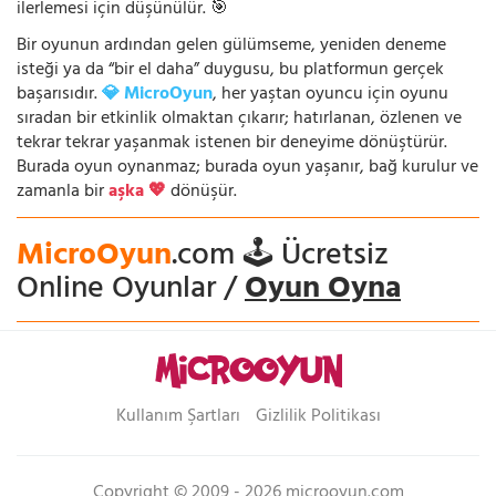
ilerlemesi için düşünülür. 🎯
Bir oyunun ardından gelen gülümseme, yeniden deneme
isteği ya da “bir el daha” duygusu, bu platformun gerçek
başarısıdır.
💎 MicroOyun
, her yaştan oyuncu için oyunu
sıradan bir etkinlik olmaktan çıkarır; hatırlanan, özlenen ve
tekrar tekrar yaşanmak istenen bir deneyime dönüştürür.
Burada oyun oynanmaz; burada oyun yaşanır, bağ kurulur ve
zamanla bir
aşka 💖
dönüşür.
MicroOyun
.com 🕹️ Ücretsiz
Online Oyunlar /
Oyun Oyna
Kullanım Şartları
Gizlilik Politikası
Copyright © 2009 - 2026 microoyun.com