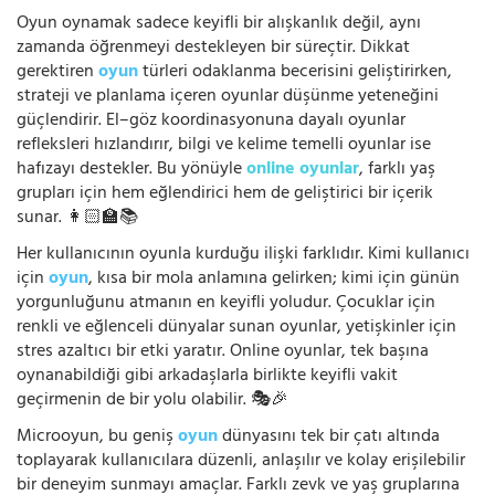
Oyun oynamak sadece keyifli bir alışkanlık değil, aynı
zamanda öğrenmeyi destekleyen bir süreçtir. Dikkat
gerektiren
oyun
türleri odaklanma becerisini geliştirirken,
strateji ve planlama içeren oyunlar düşünme yeteneğini
güçlendirir. El–göz koordinasyonuna dayalı oyunlar
refleksleri hızlandırır, bilgi ve kelime temelli oyunlar ise
hafızayı destekler. Bu yönüyle
online oyunlar
, farklı yaş
grupları için hem eğlendirici hem de geliştirici bir içerik
sunar. 👩🏻‍🏫📚
Her kullanıcının oyunla kurduğu ilişki farklıdır. Kimi kullanıcı
için
oyun
, kısa bir mola anlamına gelirken; kimi için günün
yorgunluğunu atmanın en keyifli yoludur. Çocuklar için
renkli ve eğlenceli dünyalar sunan oyunlar, yetişkinler için
stres azaltıcı bir etki yaratır. Online oyunlar, tek başına
oynanabildiği gibi arkadaşlarla birlikte keyifli vakit
geçirmenin de bir yolu olabilir. 🎭🎉
Microoyun, bu geniş
oyun
dünyasını tek bir çatı altında
toplayarak kullanıcılara düzenli, anlaşılır ve kolay erişilebilir
bir deneyim sunmayı amaçlar. Farklı zevk ve yaş gruplarına