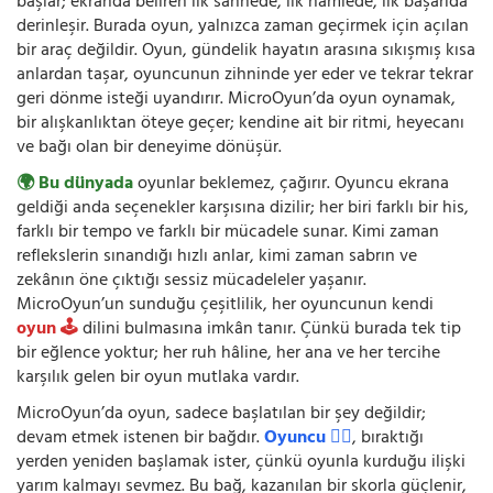
başlar; ekranda beliren ilk sahnede, ilk hamlede, ilk başarıda
derinleşir. Burada oyun, yalnızca zaman geçirmek için açılan
bir araç değildir. Oyun, gündelik hayatın arasına sıkışmış kısa
anlardan taşar, oyuncunun zihninde yer eder ve tekrar tekrar
geri dönme isteği uyandırır. MicroOyun’da oyun oynamak,
bir alışkanlıktan öteye geçer; kendine ait bir ritmi, heyecanı
ve bağı olan bir deneyime dönüşür.
🌍 Bu dünyada
oyunlar beklemez, çağırır. Oyuncu ekrana
geldiği anda seçenekler karşısına dizilir; her biri farklı bir his,
farklı bir tempo ve farklı bir mücadele sunar. Kimi zaman
reflekslerin sınandığı hızlı anlar, kimi zaman sabrın ve
zekânın öne çıktığı sessiz mücadeleler yaşanır.
MicroOyun’un sunduğu çeşitlilik, her oyuncunun kendi
oyun 🕹️
dilini bulmasına imkân tanır. Çünkü burada tek tip
bir eğlence yoktur; her ruh hâline, her ana ve her tercihe
karşılık gelen bir oyun mutlaka vardır.
MicroOyun’da oyun, sadece başlatılan bir şey değildir;
devam etmek istenen bir bağdır.
Oyuncu 🧍‍♂️
, bıraktığı
yerden yeniden başlamak ister, çünkü oyunla kurduğu ilişki
yarım kalmayı sevmez. Bu bağ, kazanılan bir skorla güçlenir,