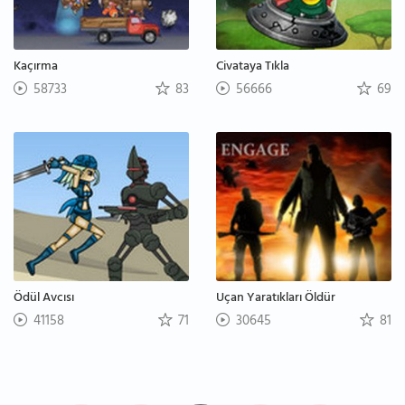
Kaçırma
Civataya Tıkla
58733
83
56666
69
Ödül Avcısı
Uçan Yaratıkları Öldür
41158
71
30645
81