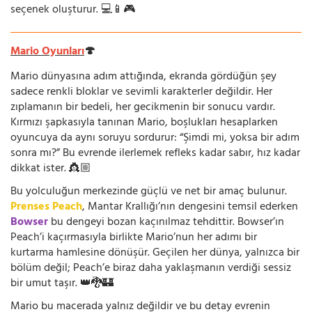
seçenek oluşturur. 💻📱🎮
Mario Oyunları
🍄
Mario dünyasına adım attığında, ekranda gördüğün şey
sadece renkli bloklar ve sevimli karakterler değildir. Her
zıplamanın bir bedeli, her gecikmenin bir sonucu vardır.
Kırmızı şapkasıyla tanınan Mario, boşlukları hesaplarken
oyuncuya da aynı soruyu sordurur: “Şimdi mi, yoksa bir adım
sonra mı?” Bu evrende ilerlemek refleks kadar sabır, hız kadar
dikkat ister. 👸🏼
Bu yolculuğun merkezinde güçlü ve net bir amaç bulunur.
Prenses Peach
, Mantar Krallığı’nın dengesini temsil ederken
Bowser
bu dengeyi bozan kaçınılmaz tehdittir. Bowser’ın
Peach’i kaçırmasıyla birlikte Mario’nun her adımı bir
kurtarma hamlesine dönüşür. Geçilen her dünya, yalnızca bir
bölüm değil; Peach’e biraz daha yaklaşmanın verdiği sessiz
bir umut taşır. 👑🐉🏰
Mario bu macerada yalnız değildir ve bu detay evrenin