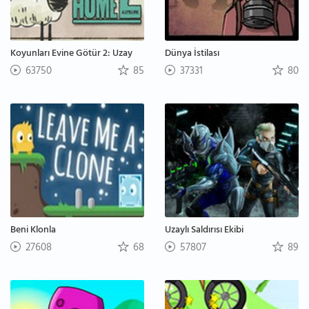
Koyunları Evine Götür 2: Uzay
Dünya İstilası
63750
85
37331
80
Beni Klonla
Uzaylı Saldırısı Ekibi
27608
68
57807
89