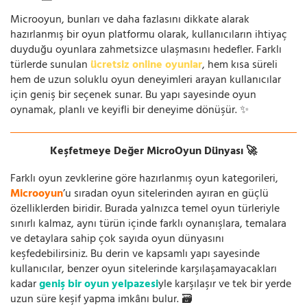
Microoyun, bunları ve daha fazlasını dikkate alarak
hazırlanmış bir oyun platformu olarak, kullanıcıların ihtiyaç
duyduğu oyunlara zahmetsizce ulaşmasını hedefler. Farklı
türlerde sunulan
ücretsiz online oyunlar
, hem kısa süreli
hem de uzun soluklu oyun deneyimleri arayan kullanıcılar
için geniş bir seçenek sunar. Bu yapı sayesinde oyun
oynamak, planlı ve keyifli bir deneyime dönüşür. ✨
Keşfetmeye Değer MicroOyun Dünyası 🚀
Farklı oyun zevklerine göre hazırlanmış oyun kategorileri,
Microoyun
’u sıradan oyun sitelerinden ayıran en güçlü
özelliklerden biridir. Burada yalnızca temel oyun türleriyle
sınırlı kalmaz, aynı türün içinde farklı oynanışlara, temalara
ve detaylara sahip çok sayıda oyun dünyasını
keşfedebilirsiniz. Bu derin ve kapsamlı yapı sayesinde
kullanıcılar, benzer oyun sitelerinde karşılaşamayacakları
kadar
geniş bir oyun yelpazesi
yle karşılaşır ve tek bir yerde
uzun süre keşif yapma imkânı bulur. 🗃️