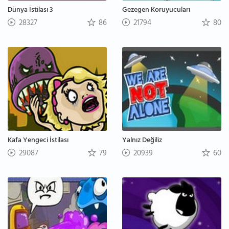
Dünya İstilası 3
Gezegen Koruyucuları
28327
86
21794
80
Kafa Yengeci İstilası
Yalnız Değiliz
29087
79
20939
60