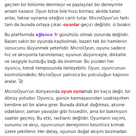
geçilen bir bölümle derinleşir ve paylaşılan bir deneyimle
anlam kazanır. Oyun bitse bile hissi bitmez; akılda kalan
anlar, tekrar oynama isteğini canlı tutar. MicroOyun’un farkı
tam da burada ortaya çıkar:
oyunlar
geçici değildir, iz bırakır.
Bu platformda
eğlence ✨
gürültülü olmak zorunda değildir.
Bazen sakin bir oyunda kaybolmak, bazen tek bir hamlenin
sonucunu düşünmek yeterlidir. MicroOyun, oyunu sadece
hız ve aksiyonla tanımlamaz; oyunun düşünceyle, dikkatle
ve sezgiyle kurduğu bağı da önemser. Bu yüzden her
oyuncu, kendi temposunda ilerleyebilir. Oyun, oyuncunun
kontrolündedir; MicroOyun yalnızca bu yolculuğun kapısını
aralar. 🚀
MicroOyun’un dünyasında
oyun oyna
mak bir kaçış değil, bir
dönüş yoludur. Oyuncu, günün karmaşasından uzaklaşırken
kendine ait bir alana girer. Burada dikkat dağılmaz, aksine
odaklanır; zaman yavaşlar gibi hissedilir, ama bir bakmışsın
saatler geçmiş. Bu etki, rastlantı değildir. Oyunların seçimi,
sunumu ve akışı, oyuncunun deneyimini kesintisiz kılmak
üzere şekillenir. Her detay, oyunun doğal akışını bozmadan