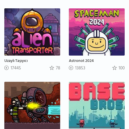
Uzaylı Taşıyıcı
Astronot 2024
17445
78
13853
100