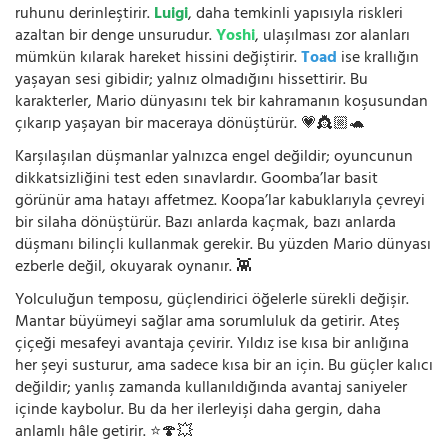
ruhunu derinleştirir.
Luigi
, daha temkinli yapısıyla riskleri
azaltan bir denge unsurudur.
Yoshi
, ulaşılması zor alanları
mümkün kılarak hareket hissini değiştirir.
Toad
ise krallığın
yaşayan sesi gibidir; yalnız olmadığını hissettirir. Bu
karakterler, Mario dünyasını tek bir kahramanın koşusundan
çıkarıp yaşayan bir maceraya dönüştürür. 💗👸🏼🐢
Karşılaşılan düşmanlar yalnızca engel değildir; oyuncunun
dikkatsizliğini test eden sınavlardır. Goomba’lar basit
görünür ama hatayı affetmez. Koopa’lar kabuklarıyla çevreyi
bir silaha dönüştürür. Bazı anlarda kaçmak, bazı anlarda
düşmanı bilinçli kullanmak gerekir. Bu yüzden Mario dünyası
ezberle değil, okuyarak oynanır. 👾
Yolculuğun temposu, güçlendirici öğelerle sürekli değişir.
Mantar büyümeyi sağlar ama sorumluluk da getirir. Ateş
çiçeği mesafeyi avantaja çevirir. Yıldız ise kısa bir anlığına
her şeyi susturur, ama sadece kısa bir an için. Bu güçler kalıcı
değildir; yanlış zamanda kullanıldığında avantaj saniyeler
içinde kaybolur. Bu da her ilerleyişi daha gergin, daha
anlamlı hâle getirir. ⭐🍄💥