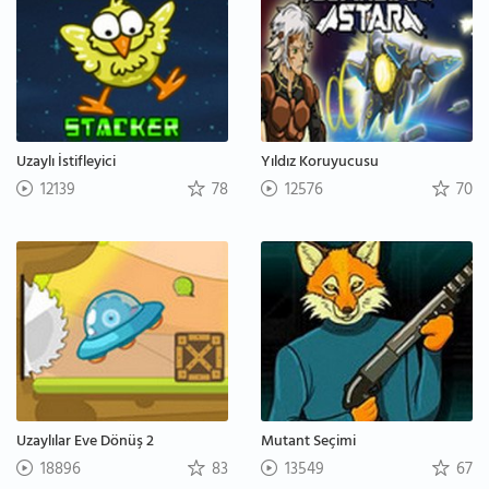
Uzaylı İstifleyici
Yıldız Koruyucusu
12139
78
12576
70
Uzaylılar Eve Dönüş 2
Mutant Seçimi
18896
83
13549
67