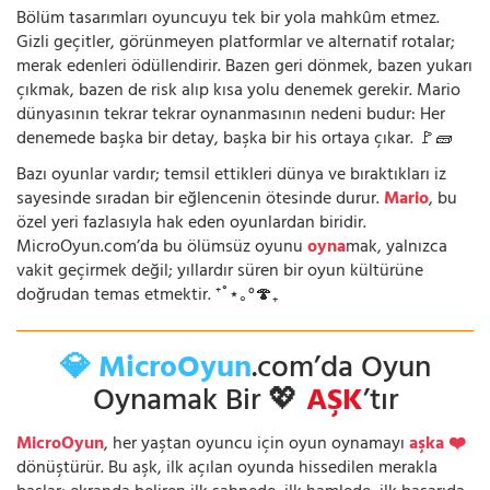
Bölüm tasarımları oyuncuyu tek bir yola mahkûm etmez.
Gizli geçitler, görünmeyen platformlar ve alternatif rotalar;
merak edenleri ödüllendirir. Bazen geri dönmek, bazen yukarı
çıkmak, bazen de risk alıp kısa yolu denemek gerekir. Mario
dünyasının tekrar tekrar oynanmasının nedeni budur: Her
denemede başka bir detay, başka bir his ortaya çıkar. 🚩🧱
Bazı oyunlar vardır; temsil ettikleri dünya ve bıraktıkları iz
sayesinde sıradan bir eğlencenin ötesinde durur.
Mario
, bu
özel yeri fazlasıyla hak eden oyunlardan biridir.
MicroOyun.com’da bu ölümsüz oyunu
oyna
mak, yalnızca
vakit geçirmek değil; yıllardır süren bir oyun kültürüne
doğrudan temas etmektir. ⁺˚⋆｡°🍄₊
💎 MicroOyun
.com’da Oyun
Oynamak Bir 💖
AŞK
’tır
MicroOyun
, her yaştan oyuncu için oyun oynamayı
aşka ❤️
dönüştürür. Bu aşk, ilk açılan oyunda hissedilen merakla