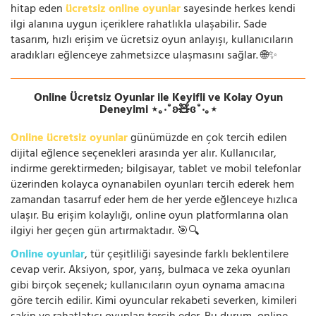
hitap eden
ücretsiz online oyunlar
sayesinde herkes kendi
ilgi alanına uygun içeriklere rahatlıkla ulaşabilir. Sade
tasarım, hızlı erişim ve ücretsiz oyun anlayışı, kullanıcıların
aradıkları eğlenceye zahmetsizce ulaşmasını sağlar. 🌐✨
Online Ücretsiz Oyunlar ile Keyifli ve Kolay Oyun
Deneyimi ⋆｡‧˚ʚ🧸ɞ˚‧｡⋆
Online ücretsiz oyunlar
günümüzde en çok tercih edilen
dijital eğlence seçenekleri arasında yer alır. Kullanıcılar,
indirme gerektirmeden; bilgisayar, tablet ve mobil telefonlar
üzerinden kolayca oynanabilen oyunları tercih ederek hem
zamandan tasarruf eder hem de her yerde eğlenceye hızlıca
ulaşır. Bu erişim kolaylığı, online oyun platformlarına olan
ilgiyi her geçen gün artırmaktadır. 🎯🔍
Online oyunlar
, tür çeşitliliği sayesinde farklı beklentilere
cevap verir. Aksiyon, spor, yarış, bulmaca ve zeka oyunları
gibi birçok seçenek; kullanıcıların oyun oynama amacına
göre tercih edilir. Kimi oyuncular rekabeti severken, kimileri