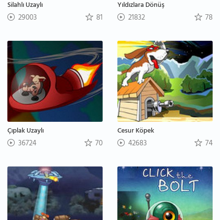
Silahlı Uzaylı
Yıldızlara Dönüş
29003
81
21832
78
Çıplak Uzaylı
Cesur Köpek
36724
70
42683
74