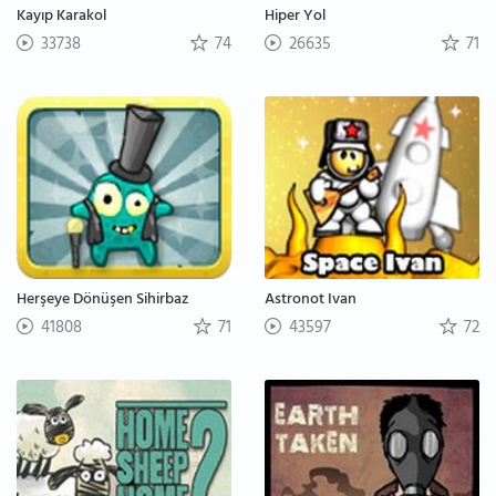
Kayıp Karakol
Hiper Yol
33738
74
26635
71
Herşeye Dönüşen Sihirbaz
Astronot Ivan
41808
71
43597
72