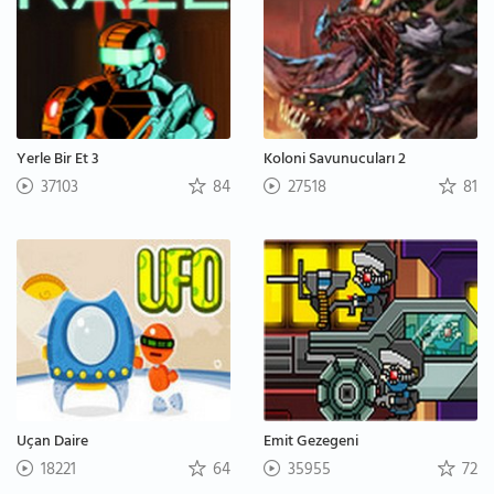
Yerle Bir Et 3
Koloni Savunucuları 2
37103
84
27518
81
Uçan Daire
Emit Gezegeni
18221
64
35955
72