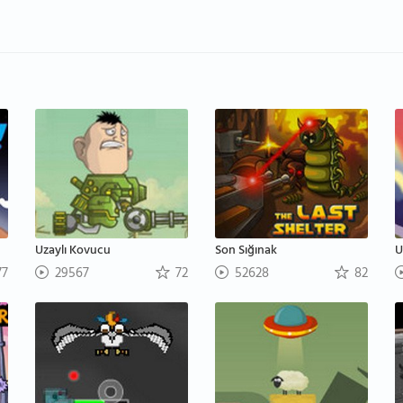
Uzaylı Kovucu
Son Sığınak
U
7
29567
72
52628
82