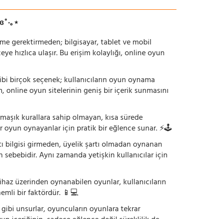
ɞ˚‧｡⋆
irme gerektirmeden; bilgisayar, tablet ve mobil
 hızlıca ulaşır. Bu erişim kolaylığı, online oyun
ı gibi birçok seçenek; kullanıcıların oyun oynama
m, online oyun sitelerinin geniş bir içerik sunmasını
armaşık kurallara sahip olmayan, kısa sürede
r oyun oynayanlar için pratik bir eğlence sunar. ⚡🕹️
tı bilgisi girmeden, üyelik şartı olmadan oynanan
 sebebidir. Aynı zamanda yetişkin kullanıcılar için
ihaz üzerinden oynanabilen oyunlar, kullanıcıların
emli bir faktördür. 📱💻
dı gibi unsurlar, oyuncuların oyunlara tekrar