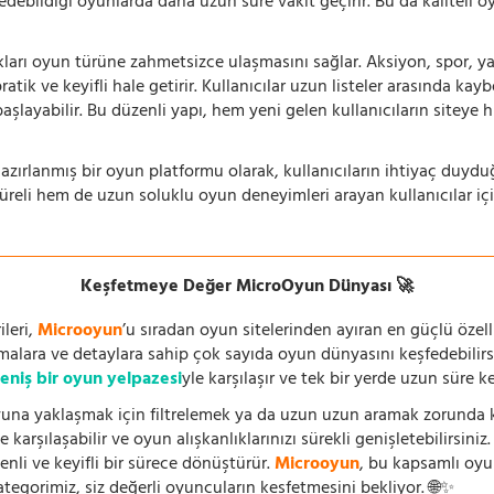
 edebildiği oyunlarda daha uzun süre vakit geçirir. Bu da kaliteli o
ıkları oyun türüne zahmetsizce ulaşmasını sağlar. Aksiyon, spor, yar
ik ve keyifli hale getirir. Kullanıcılar uzun listeler arasında kay
aşlayabilir. Bu düzenli yapı, hem yeni gelen kullanıcıların siteye 
azırlanmış bir oyun platformu olarak, kullanıcıların ihtiyaç duyd
süreli hem de uzun soluklu oyun deneyimleri arayan kullanıcılar iç
Keşfetmeye Değer MicroOyun Dünyası 🚀
leri,
Microoyun
’u sıradan oyun sitelerinden ayıran en güçlü özell
temalara ve detaylara sahip çok sayıda oyun dünyasını keşfedebilirs
eniş bir oyun yelpazesi
yle karşılaşır ve tek bir yerde uzun süre k
una yaklaşmak için filtrelemek ya da uzun uzun aramak zorunda kal
 karşılaşabilir ve oyun alışkanlıklarınızı sürekli genişletebilirsini
nli ve keyifli bir sürece dönüştürür.
Microoyun
, bu kapsamlı oy
ategorimiz, siz değerli oyuncuların keşfetmesini bekliyor. 🌐✨