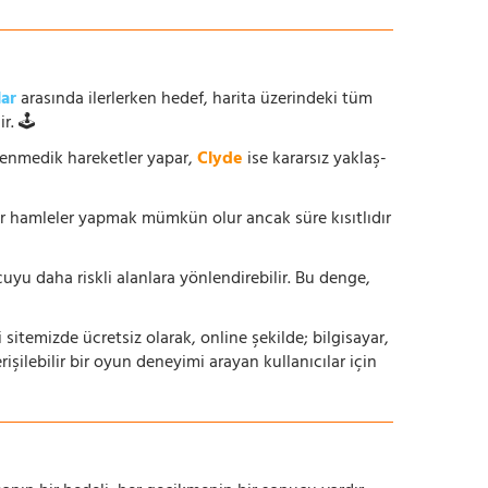
lar
arasında ilerlerken hedef, harita üzerindeki tüm
r. 🕹️
enmedik hareketler yapar,
Clyde
ise kararsız yaklaş-
ur hamleler yapmak mümkün olur ancak süre kısıtlıdır
yu daha riskli alanlara yönlendirebilir. Bu denge,
i sitemizde ücretsiz olarak, online şekilde; bilgisayar,
lebilir bir oyun deneyimi arayan kullanıcılar için