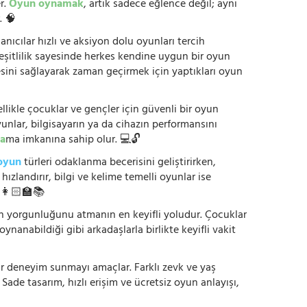
r.
Oyun oynamak
, artık sadece eğlence değil; aynı
. 🧠
anıcılar hızlı ve aksiyon dolu oyunları tercih
çeşitlilik sayesinde herkes kendine uygun bir oyun
mesini sağlayarak zaman geçirmek için yaptıkları oyun
ikle çocuklar ve gençler için güvenli bir oyun
yunlar, bilgisayarın ya da cihazın performansını
a
ma imkanına sahip olur. 💻🔓
oyun
türleri odaklanma becerisini geliştirirken,
zlandırır, bilgi ve kelime temelli oyunlar ise
. 👩🏻‍🏫📚
nün yorgunluğunu atmanın en keyifli yoludur. Çocuklar
oynanabildiği gibi arkadaşlarla birlikte keyifli vakit
r bir deneyim sunmayı amaçlar. Farklı zevk ve yaş
 Sade tasarım, hızlı erişim ve ücretsiz oyun anlayışı,