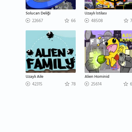
Solucan Deliği
Uzaylı İstilası
22667
66
48508
7
Uzaylı Aile
Alien Hominid
42315
78
25614
6