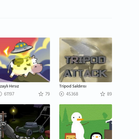
zaylı Hırsız
Tripod Saldırısı
61197
79
45368
89