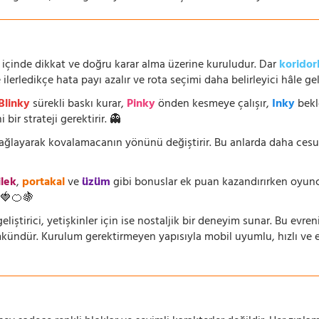
 içinde dikkat ve doğru karar alma üzerine kuruludur. Dar
koridor
lerledikçe hata payı azalır ve rota seçimi daha belirleyici hâle geli
Blinky
sürekli baskı kurar,
Pinky
önden kesmeye çalışır,
Inky
bekl
 bir strateji gerektirir. 👻
 sağlayarak kovalamacanın yönünü değiştirir. Bu anlarda daha ces
ilek
,
portakal
ve
üzüm
gibi bonuslar ek puan kazandırırken oyuncu
🍓🍊🍇
eliştirici, yetişkinler için ise nostaljik bir deneyim sunar. Bu evren
dür. Kurulum gerektirmeyen yapısıyla mobil uyumlu, hızlı ve erişi