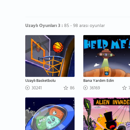
Uzaylı Oyunları 3 :
85 - 98 arası oyunlar
Uzaylı Basketbolu
Bana Yardım Edin
30241
86
36169
7