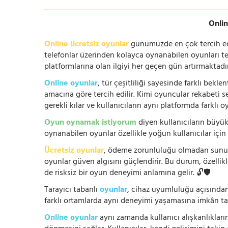
Onlin
Online ücretsiz oyunlar
günümüzde en çok tercih edile
telefonlar üzerinden kolayca oynanabilen oyunları te
platformlarına olan ilgiyi her geçen gün artırmaktadı
Online oyunlar
, tür çeşitliliği sayesinde farklı bek
amacına göre tercih edilir. Kimi oyuncular rekabeti se
gerekli kılar ve kullanıcıların aynı platformda farklı 
Oyun oynamak istiyorum
diyen kullanıcıların büyük
oynanabilen oyunlar özellikle yoğun kullanıcılar için
Ücretsiz oyunlar
, ödeme zorunluluğu olmadan sunuldu
oyunlar güven algısını güçlendirir. Bu durum, özellik
de risksiz bir oyun deneyimi anlamına gelir. 🔓🛡️
Tarayıcı tabanlı
oyunlar
, cihaz uyumluluğu açısından
farklı ortamlarda aynı deneyimi yaşamasına imkân tan
Online oyunlar
aynı zamanda kullanıcı alışkanlıklarını