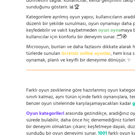
dönmesini sağlar. Kullanıcılar, kendi gelişimini takip
sunduğunu gösterir. 📊🏆
Kategorilere ayrılmış oyun yapısı, kullanıcıların arad
düzenli bir şekilde sunulması, oyun oynamayı daha prat
keşfedebilir ve vakit kaybetmeden
oyun oyna
maya b
kullanıcılar için konforlu bir deneyim sunar. 🗂️🧭
Microoyun, bunları ve daha fazlasını dikkate alarak h
türlerde sunulan
ücretsiz online oyunlar
, hem kısa 
oynamak, planlı ve keyifli bir deneyime dönüşür. ✨
Farklı oyun zevklerine göre hazırlanmış oyun kategori
sınırlı kalmaz, aynı türün içinde farklı oynanışlara, 
benzer oyun sitelerinde karşılaşamayacakları kadar
g
Oyun kategorileri
arasında gezindikçe, aradığınız oy
sürede bulabilir, daha önce hiç denemediğiniz türlerle
bir deneyim olmaktan çıkarır; keşfetmeye dayalı, düze
sunduğu bir oyun deneyimi sunar.
1001
farklı oyun k