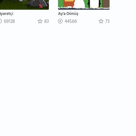
iyaretçi
Ay'a Dönüş
69128
83
44566
73