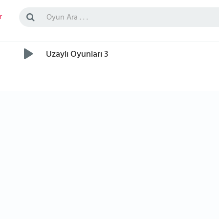
r
Uzaylı Oyunları 3