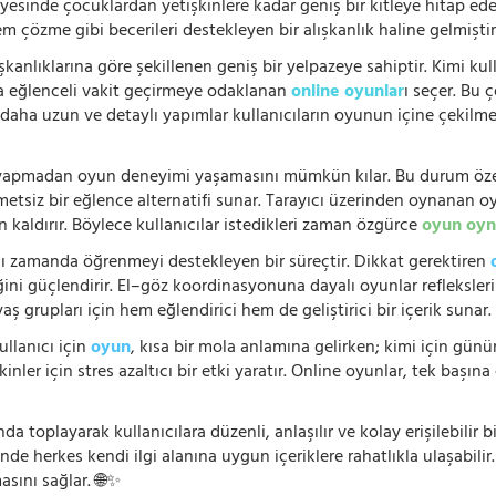
ayesinde çocuklardan yetişkinlere kadar geniş bir kitleye hitap ede
 çözme gibi becerileri destekleyen bir alışkanlık haline gelmiştir
şkanlıklarına göre şekillenen geniş bir yelpazeye sahiptir. Kimi kull
da eğlenceli vakit geçirmeye odaklanan
online oyunlar
ı seçer. Bu 
n, daha uzun ve detaylı yapımlar kullanıcıların oyunun içine çekil
e yapmadan oyun deneyimi yaşamasını mümkün kılar. Bu durum özell
hmetsiz bir eğlence alternatifi sunar. Tarayıcı üzerinden oynanan o
n kaldırır. Böylece kullanıcılar istedikleri zaman özgürce
oyun oyn
nı zamanda öğrenmeyi destekleyen bir süreçtir. Dikkat gerektiren
i güçlendirir. El–göz koordinasyonuna dayalı oyunlar refleksleri hı
 yaş grupları için hem eğlendirici hem de geliştirici bir içerik sunar
ullanıcı için
oyun
, kısa bir mola anlamına gelirken; kimi için gü
nler için stres azaltıcı bir etki yaratır. Online oyunlar, tek başına 
nda toplayarak kullanıcılara düzenli, anlaşılır ve kolay erişilebili
de herkes kendi ilgi alanına uygun içeriklere rahatlıkla ulaşabilir.
asını sağlar. 🌐✨