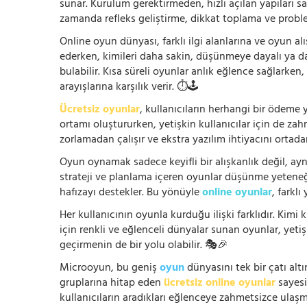
sunar. Kurulum gerektirmeden, hızlı açılan yapıları s
zamanda refleks geliştirme, dikkat toplama ve problem
Online oyun dünyası, farklı ilgi alanlarına ve oyun alı
ederken, kimileri daha sakin, düşünmeye dayalı ya 
bulabilir. Kısa süreli oyunlar anlık eğlence sağlarke
arayışlarına karşılık verir. ⏱️🕹️
Ücretsiz oyunlar
, kullanıcıların herhangi bir ödem
ortamı oluştururken, yetişkin kullanıcılar için de za
zorlamadan çalışır ve ekstra yazılım ihtiyacını ortada
Oyun oynamak sadece keyifli bir alışkanlık değil, ay
strateji ve planlama içeren oyunlar düşünme yeteneğin
hafızayı destekler. Bu yönüyle
online oyunlar
, farklı
Her kullanıcının oyunla kurduğu ilişki farklıdır. Kimi k
için renkli ve eğlenceli dünyalar sunan oyunlar, yetişki
geçirmenin de bir yolu olabilir. 🎭🎉
Microoyun, bu geniş
oyun
dünyasını tek bir çatı altı
gruplarına hitap eden
ücretsiz online oyunlar
sayesin
kullanıcıların aradıkları eğlenceye zahmetsizce ulaşm