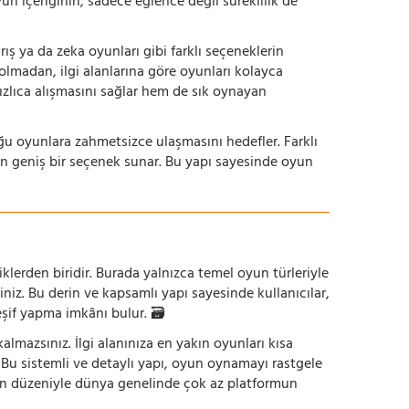
yun içeriğinin, sadece eğlence değil süreklilik de
ış ya da zeka oyunları gibi farklı seçeneklerin
bolmadan, ilgi alanlarına göre oyunları kolayca
hızlıca alışmasını sağlar hem de sık oynayan
uğu oyunlara zahmetsizce ulaşmasını hedefler. Farklı
in geniş bir seçenek sunar. Bu yapı sayesinde oyun
iklerden biridir. Burada yalnızca temel oyun türleriyle
iniz. Bu derin ve kapsamlı yapı sayesinde kullanıcılar,
eşif yapma imkânı bulur. 🗃️
mazsınız. İlgi alanınıza en yakın oyunları kısa
z. Bu sistemli ve detaylı yapı, oyun oynamayı rastgele
un düzeniyle dünya genelinde çok az platformun