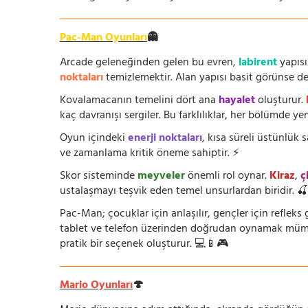
Pac-Man Oyunları
👻
Arcade geleneğinden gelen bu evren,
labirent
yapısı
noktaları
temizlemektir. Alan yapısı basit görünse de i
Kovalamacanın temelini dört ana
hayalet
oluşturur.
kaç davranışı sergiler. Bu farklılıklar, her bölümde yeni
Oyun içindeki
enerji noktaları
, kısa süreli üstünlük
ve zamanlama kritik öneme sahiptir. ⚡
Skor sisteminde
meyveler
önemli rol oynar.
Kiraz
,
ç
ustalaşmayı teşvik eden temel unsurlardan biridir. 
Pac-Man; çocuklar için anlaşılır, gençler için refleks g
tablet ve telefon üzerinden doğrudan oynamak mümkün
pratik bir seçenek oluşturur. 💻📱🎮
Mario Oyunları
🍄