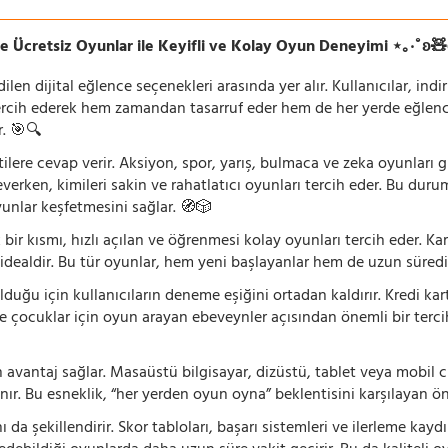
e Ücretsiz Oyunlar ile Keyifli ve Kolay Oyun Deneyimi ⋆｡‧˚ʚ
n dijital eğlence seçenekleri arasında yer alır. Kullanıcılar, ind
rcih ederek hem zamandan tasarruf eder hem de her yerde eğlenceye
r. 🎯🔍
lentilere cevap verir. Aksiyon, spor, yarış, bulmaca ve zeka oyunlar
verken, kimileri sakin ve rahatlatıcı oyunları tercih eder. Bu duru
oyunlar keşfetmesini sağlar. 🧭🎲
 bir kısmı, hızlı açılan ve öğrenmesi kolay oyunları tercih eder. K
 idealdir. Bu tür oyunlar, hem yeni başlayanlar hem de uzun süredi
ğu için kullanıcıların deneme eşiğini ortadan kaldırır. Kredi kar
le çocuklar için oyun arayan ebeveynler açısından önemli bir tercih
 avantaj sağlar. Masaüstü bilgisayar, dizüstü, tablet veya mobil c
ır. Bu esneklik, “her yerden oyun oyna” beklentisini karşılayan ön
 da şekillendirir. Skor tabloları, başarı sistemleri ve ilerleme kay