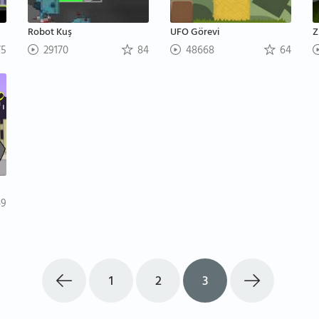
Robot Kuş
UFO Görevi
Z
5
29170
84
48668
64
9
1
2
3