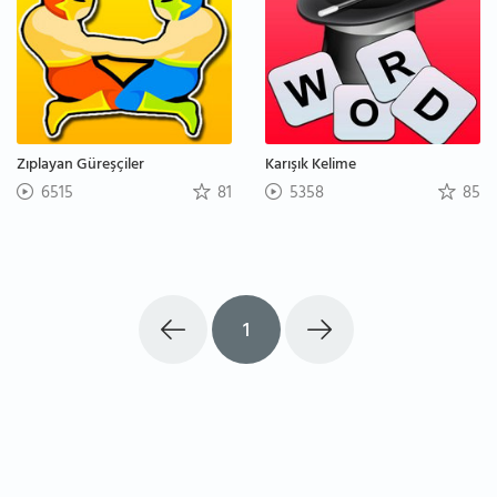
Zıplayan Güreşçiler
Karışık Kelime
6515
81
5358
85
1