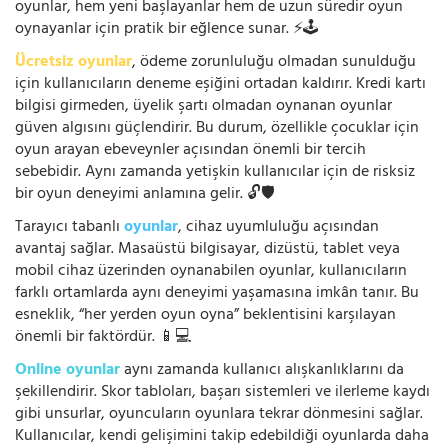
oyunlar, hem yeni başlayanlar hem de uzun süredir oyun
oynayanlar için pratik bir eğlence sunar. ⚡🕹️
Ücretsiz oyunlar
, ödeme zorunluluğu olmadan sunulduğu
için kullanıcıların deneme eşiğini ortadan kaldırır. Kredi kartı
bilgisi girmeden, üyelik şartı olmadan oynanan oyunlar
güven algısını güçlendirir. Bu durum, özellikle çocuklar için
oyun arayan ebeveynler açısından önemli bir tercih
sebebidir. Aynı zamanda yetişkin kullanıcılar için de risksiz
bir oyun deneyimi anlamına gelir. 🔓🛡️
Tarayıcı tabanlı
oyunlar
, cihaz uyumluluğu açısından
avantaj sağlar. Masaüstü bilgisayar, dizüstü, tablet veya
mobil cihaz üzerinden oynanabilen oyunlar, kullanıcıların
farklı ortamlarda aynı deneyimi yaşamasına imkân tanır. Bu
esneklik, “her yerden oyun oyna” beklentisini karşılayan
önemli bir faktördür. 📱💻
Online oyunlar
aynı zamanda kullanıcı alışkanlıklarını da
şekillendirir. Skor tabloları, başarı sistemleri ve ilerleme kaydı
gibi unsurlar, oyuncuların oyunlara tekrar dönmesini sağlar.
Kullanıcılar, kendi gelişimini takip edebildiği oyunlarda daha