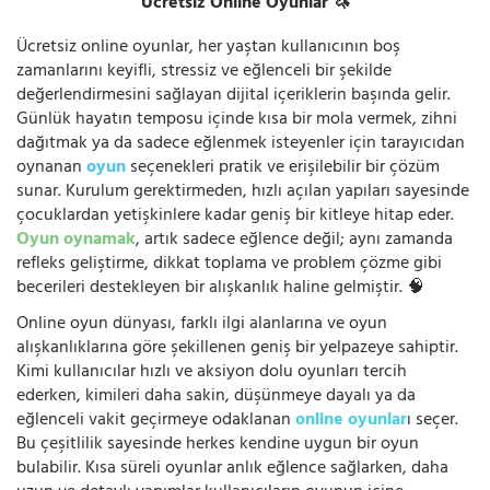
Ücretsiz Online Oyunlar 🦄
Ücretsiz online oyunlar, her yaştan kullanıcının boş
zamanlarını keyifli, stressiz ve eğlenceli bir şekilde
değerlendirmesini sağlayan dijital içeriklerin başında gelir.
Günlük hayatın temposu içinde kısa bir mola vermek, zihni
dağıtmak ya da sadece eğlenmek isteyenler için tarayıcıdan
oynanan
oyun
seçenekleri pratik ve erişilebilir bir çözüm
sunar. Kurulum gerektirmeden, hızlı açılan yapıları sayesinde
çocuklardan yetişkinlere kadar geniş bir kitleye hitap eder.
Oyun oynamak
, artık sadece eğlence değil; aynı zamanda
refleks geliştirme, dikkat toplama ve problem çözme gibi
becerileri destekleyen bir alışkanlık haline gelmiştir. 🧠
Online oyun dünyası, farklı ilgi alanlarına ve oyun
alışkanlıklarına göre şekillenen geniş bir yelpazeye sahiptir.
Kimi kullanıcılar hızlı ve aksiyon dolu oyunları tercih
ederken, kimileri daha sakin, düşünmeye dayalı ya da
eğlenceli vakit geçirmeye odaklanan
online oyunlar
ı seçer.
Bu çeşitlilik sayesinde herkes kendine uygun bir oyun
bulabilir. Kısa süreli oyunlar anlık eğlence sağlarken, daha