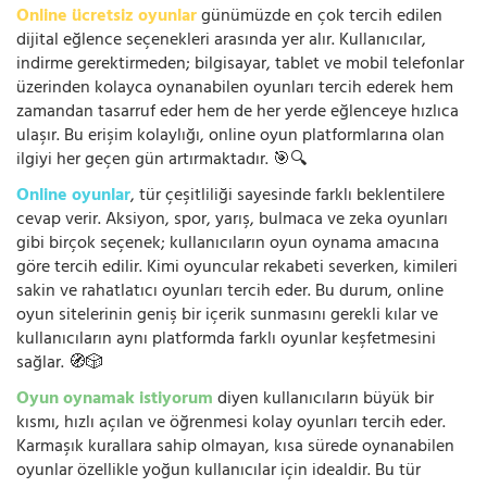
Online ücretsiz oyunlar
günümüzde en çok tercih edilen
dijital eğlence seçenekleri arasında yer alır. Kullanıcılar,
indirme gerektirmeden; bilgisayar, tablet ve mobil telefonlar
üzerinden kolayca oynanabilen oyunları tercih ederek hem
zamandan tasarruf eder hem de her yerde eğlenceye hızlıca
ulaşır. Bu erişim kolaylığı, online oyun platformlarına olan
ilgiyi her geçen gün artırmaktadır. 🎯🔍
Online oyunlar
, tür çeşitliliği sayesinde farklı beklentilere
cevap verir. Aksiyon, spor, yarış, bulmaca ve zeka oyunları
gibi birçok seçenek; kullanıcıların oyun oynama amacına
göre tercih edilir. Kimi oyuncular rekabeti severken, kimileri
sakin ve rahatlatıcı oyunları tercih eder. Bu durum, online
oyun sitelerinin geniş bir içerik sunmasını gerekli kılar ve
kullanıcıların aynı platformda farklı oyunlar keşfetmesini
sağlar. 🧭🎲
Oyun oynamak istiyorum
diyen kullanıcıların büyük bir
kısmı, hızlı açılan ve öğrenmesi kolay oyunları tercih eder.
Karmaşık kurallara sahip olmayan, kısa sürede oynanabilen
oyunlar özellikle yoğun kullanıcılar için idealdir. Bu tür