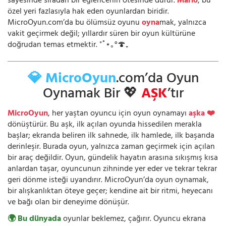
sayesinde sıradan bir eğlencenin ötesinde durur.
Mario
, bu
özel yeri fazlasıyla hak eden oyunlardan biridir.
MicroOyun.com’da bu ölümsüz oyunu
oyna
mak, yalnızca
vakit geçirmek değil; yıllardır süren bir oyun kültürüne
doğrudan temas etmektir. ⁺˚⋆｡°🍄₊
💎 MicroOyun
.com’da Oyun
Oynamak Bir 💖
AŞK
’tır
MicroOyun
, her yaştan oyuncu için oyun oynamayı
aşka ❤️
dönüştürür. Bu aşk, ilk açılan oyunda hissedilen merakla
başlar; ekranda beliren ilk sahnede, ilk hamlede, ilk başarıda
derinleşir. Burada oyun, yalnızca zaman geçirmek için açılan
bir araç değildir. Oyun, gündelik hayatın arasına sıkışmış kısa
anlardan taşar, oyuncunun zihninde yer eder ve tekrar tekrar
geri dönme isteği uyandırır. MicroOyun’da oyun oynamak,
bir alışkanlıktan öteye geçer; kendine ait bir ritmi, heyecanı
ve bağı olan bir deneyime dönüşür.
🌍 Bu dünyada
oyunlar beklemez, çağırır. Oyuncu ekrana