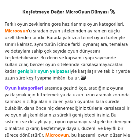
Keşfetmeye Değer MicroOyun Dünyası 🚀
Farklı oyun zevklerine göre hazırlanmış oyun kategorileri,
Microoyun
’u sıradan oyun sitelerinden ayıran en güçlü
özelliklerden biridir. Burada yalnızca temel oyun türleriyle
sınırlı kalmaz, aynı türün içinde farklı oynanışlara, temalara
ve detaylara sahip çok sayıda oyun dünyasını
keşfedebilirsiniz. Bu derin ve kapsamlı yapı sayesinde
kullanıcılar, benzer oyun sitelerinde karşılaşamayacakları
kadar
geniş bir oyun yelpazesi
yle karşılaşır ve tek bir yerde
uzun süre keşif yapma imkânı bulur. 🗃️
Oyun kategorileri
arasında gezindikçe, aradığınız oyuna
yaklaşmak için filtrelemek ya da uzun uzun aramak zorunda
kalmazsınız. İlgi alanınıza en yakın oyunları kısa sürede
bulabilir, daha önce hiç denemediğiniz türlerle karşılaşabilir
ve oyun alışkanlıklarınızı sürekli genişletebilirsiniz. Bu
sistemli ve detaylı yapı, oyun oynamayı rastgele bir deneyim
olmaktan çıkarır; keşfetmeye dayalı, düzenli ve keyifli bir
sürece dönüştürür.
Microoyun
, bu kapsamlı oyun düzeniyle