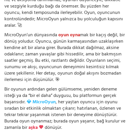
hız ve aksiyonla tanımlamaz; oyunun düşünceyle, dikkatle
ve sezgiyle kurduğu bağı da önemser. Bu yüzden her
oyuncu, kendi temposunda ilerleyebilir. Oyun, oyuncunun
kontrolündedir; MicroOyun yalnızca bu yolculuğun kapısını
aralar. 🚀
MicroOyun’un dünyasında
oyun oyna
mak bir kaçış değil, bir
dönüş yoludur. Oyuncu, günün karmaşasından uzaklaşırken
kendine ait bir alana girer. Burada dikkat dağılmaz, aksine
odaklanır; zaman yavaşlar gibi hissedilir, ama bir bakmışsın
saatler geçmiş. Bu etki, rastlantı değildir. Oyunların seçimi,
sunumu ve akışı, oyuncunun deneyimini kesintisiz kılmak
üzere şekillenir. Her detay, oyunun doğal akışını bozmadan
ilerlemesi için düşünülür. 🎯
Bir oyunun ardından gelen gülümseme, yeniden deneme
isteği ya da “bir el daha” duygusu, bu platformun gerçek
başarısıdır.
💎 MicroOyun
, her yaştan oyuncu için oyunu
sıradan bir etkinlik olmaktan çıkarır; hatırlanan, özlenen ve
tekrar tekrar yaşanmak istenen bir deneyime dönüştürür.
Burada oyun oynanmaz; burada oyun yaşanır, bağ kurulur ve
zamanla bir
aşka 💖
dönüşür.