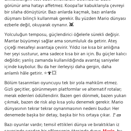
görünür ama hatayı affetmez. Koopa’lar kabuklarıyla çevreyi
bir silaha dönüştürür. Bazı anlarda kaçmak, bazı anlarda
düşmanı bilinçli kullanmak gerekir. Bu yüzden Mario dünyası
ezberle değil, okuyarak oynanır. 👾
Yolculuğun temposu, güçlendirici öğelerle sürekli değişir.
Mantar büyümeyi sağlar ama sorumluluk da getirir. Ateş
çiçeği mesafeyi avantaja çevirir. Yıldız ise kısa bir anlığına
her şeyi susturur, ama sadece kısa bir an için. Bu güçler kalıcı
değildir; yanlış zamanda kullanıldığında avantaj saniyeler
içinde kaybolur. Bu da her ilerleyişi daha gergin, daha
anlamlı hâle getirir. ⭐🍄💥
Bölüm tasarımları oyuncuyu tek bir yola mahkûm etmez.
Gizli geçitler, görünmeyen platformlar ve alternatif rotalar;
merak edenleri ödüllendirir. Bazen geri dönmek, bazen yukarı
çıkmak, bazen de risk alıp kısa yolu denemek gerekir. Mario
dünyasının tekrar tekrar oynanmasının nedeni budur: Her
denemede başka bir detay, başka bir his ortaya çıkar. 🚩🧱
Bazı oyunlar vardır; temsil ettikleri dünya ve bıraktıkları iz