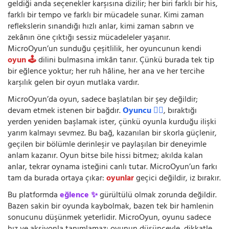
geldiği anda seçenekler karşısına dizilir; her biri farklı bir his,
farklı bir tempo ve farklı bir mücadele sunar. Kimi zaman
reflekslerin sınandığı hızlı anlar, kimi zaman sabrın ve
zekânın öne çıktığı sessiz mücadeleler yaşanır.
MicroOyun’un sunduğu çeşitlilik, her oyuncunun kendi
oyun 🕹️
dilini bulmasına imkân tanır. Çünkü burada tek tip
bir eğlence yoktur; her ruh hâline, her ana ve her tercihe
karşılık gelen bir oyun mutlaka vardır.
MicroOyun’da oyun, sadece başlatılan bir şey değildir;
devam etmek istenen bir bağdır.
Oyuncu 🧍‍♂️
, bıraktığı
yerden yeniden başlamak ister, çünkü oyunla kurduğu ilişki
yarım kalmayı sevmez. Bu bağ, kazanılan bir skorla güçlenir,
geçilen bir bölümle derinleşir ve paylaşılan bir deneyimle
anlam kazanır. Oyun bitse bile hissi bitmez; akılda kalan
anlar, tekrar oynama isteğini canlı tutar. MicroOyun’un farkı
tam da burada ortaya çıkar:
oyunlar
geçici değildir, iz bırakır.
Bu platformda
eğlence ✨
gürültülü olmak zorunda değildir.
Bazen sakin bir oyunda kaybolmak, bazen tek bir hamlenin
sonucunu düşünmek yeterlidir. MicroOyun, oyunu sadece