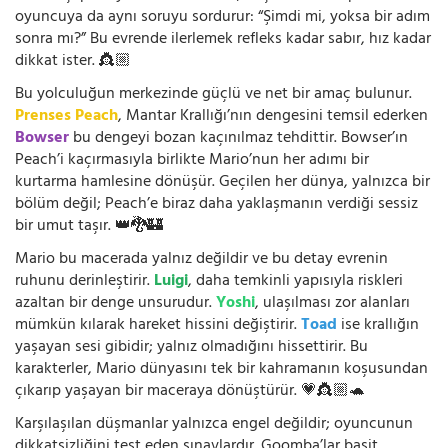
oyuncuya da aynı soruyu sordurur: “Şimdi mi, yoksa bir adım
sonra mı?” Bu evrende ilerlemek refleks kadar sabır, hız kadar
dikkat ister. 👸🏼
Bu yolculuğun merkezinde güçlü ve net bir amaç bulunur.
Prenses Peach
, Mantar Krallığı’nın dengesini temsil ederken
Bowser
bu dengeyi bozan kaçınılmaz tehdittir. Bowser’ın
Peach’i kaçırmasıyla birlikte Mario’nun her adımı bir
kurtarma hamlesine dönüşür. Geçilen her dünya, yalnızca bir
bölüm değil; Peach’e biraz daha yaklaşmanın verdiği sessiz
bir umut taşır. 👑🐉🏰
Mario bu macerada yalnız değildir ve bu detay evrenin
ruhunu derinleştirir.
Luigi
, daha temkinli yapısıyla riskleri
azaltan bir denge unsurudur.
Yoshi
, ulaşılması zor alanları
mümkün kılarak hareket hissini değiştirir.
Toad
ise krallığın
yaşayan sesi gibidir; yalnız olmadığını hissettirir. Bu
karakterler, Mario dünyasını tek bir kahramanın koşusundan
çıkarıp yaşayan bir maceraya dönüştürür. 💗👸🏼🐢
Karşılaşılan düşmanlar yalnızca engel değildir; oyuncunun
dikkatsizliğini test eden sınavlardır. Goomba’lar basit