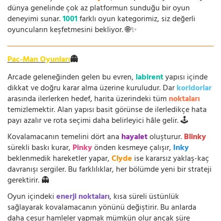
dünya genelinde çok az platformun sunduğu bir oyun
deneyimi sunar.
1001
farklı oyun kategorimiz, siz değerli
oyuncuların keşfetmesini bekliyor. 🌐✨
Pac-Man Oyunları
👻
Arcade geleneğinden gelen bu evren,
labirent
yapısı içinde
dikkat ve doğru karar alma üzerine kuruludur. Dar
koridorlar
arasında ilerlerken hedef, harita üzerindeki tüm
noktaları
temizlemektir. Alan yapısı basit görünse de ilerledikçe hata
payı azalır ve rota seçimi daha belirleyici hâle gelir. 🕹️
Kovalamacanın temelini dört ana
hayalet
oluşturur.
Blinky
sürekli baskı kurar,
Pinky
önden kesmeye çalışır,
Inky
beklenmedik hareketler yapar,
Clyde
ise kararsız yaklaş-kaç
davranışı sergiler. Bu farklılıklar, her bölümde yeni bir strateji
gerektirir. 👻
Oyun içindeki
enerji noktaları
, kısa süreli üstünlük
sağlayarak kovalamacanın yönünü değiştirir. Bu anlarda
daha cesur hamleler yapmak mümkün olur ancak süre