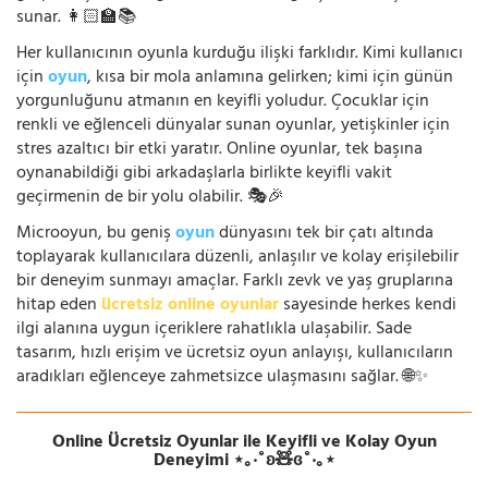
sunar. 👩🏻‍🏫📚
Her kullanıcının oyunla kurduğu ilişki farklıdır. Kimi kullanıcı
için
oyun
, kısa bir mola anlamına gelirken; kimi için günün
yorgunluğunu atmanın en keyifli yoludur. Çocuklar için
renkli ve eğlenceli dünyalar sunan oyunlar, yetişkinler için
stres azaltıcı bir etki yaratır. Online oyunlar, tek başına
oynanabildiği gibi arkadaşlarla birlikte keyifli vakit
geçirmenin de bir yolu olabilir. 🎭🎉
Microoyun, bu geniş
oyun
dünyasını tek bir çatı altında
toplayarak kullanıcılara düzenli, anlaşılır ve kolay erişilebilir
bir deneyim sunmayı amaçlar. Farklı zevk ve yaş gruplarına
hitap eden
ücretsiz online oyunlar
sayesinde herkes kendi
ilgi alanına uygun içeriklere rahatlıkla ulaşabilir. Sade
tasarım, hızlı erişim ve ücretsiz oyun anlayışı, kullanıcıların
aradıkları eğlenceye zahmetsizce ulaşmasını sağlar. 🌐✨
Online Ücretsiz Oyunlar ile Keyifli ve Kolay Oyun
Deneyimi ⋆｡‧˚ʚ🧸ɞ˚‧｡⋆