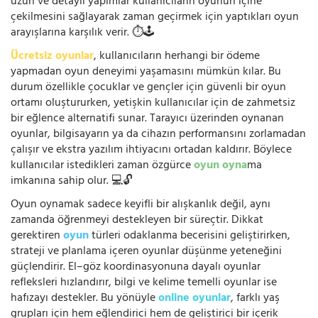
uzun ve detaylı yapımlar kullanıcıların oyunun içine
çekilmesini sağlayarak zaman geçirmek için yaptıkları oyun
arayışlarına karşılık verir. ⏱️🕹️
Ücretsiz oyunlar
, kullanıcıların herhangi bir ödeme
yapmadan oyun deneyimi yaşamasını mümkün kılar. Bu
durum özellikle çocuklar ve gençler için güvenli bir oyun
ortamı oluştururken, yetişkin kullanıcılar için de zahmetsiz
bir eğlence alternatifi sunar. Tarayıcı üzerinden oynanan
oyunlar, bilgisayarın ya da cihazın performansını zorlamadan
çalışır ve ekstra yazılım ihtiyacını ortadan kaldırır. Böylece
kullanıcılar istedikleri zaman özgürce
oyun oyna
ma
imkanına sahip olur. 💻🔓
Oyun oynamak sadece keyifli bir alışkanlık değil, aynı
zamanda öğrenmeyi destekleyen bir süreçtir. Dikkat
gerektiren
oyun
türleri odaklanma becerisini geliştirirken,
strateji ve planlama içeren oyunlar düşünme yeteneğini
güçlendirir. El–göz koordinasyonuna dayalı oyunlar
refleksleri hızlandırır, bilgi ve kelime temelli oyunlar ise
hafızayı destekler. Bu yönüyle
online oyunlar
, farklı yaş
grupları için hem eğlendirici hem de geliştirici bir içerik