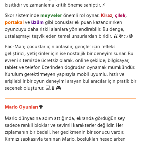
kısıtlıdır ve zamanlama kritik öneme sahiptir. ⚡
Skor sisteminde
meyveler
önemli rol oynar.
Kiraz
,
çilek
,
portakal
ve
üzüm
gibi bonuslar ek puan kazandırırken
oyuncuyu daha riskli alanlara yönlendirebilir. Bu denge,
ustalaşmayı teşvik eden temel unsurlardan biridir. 🍒🍓🍊🍇
Pac-Man; çocuklar için anlaşılır, gençler için refleks
geliştirici, yetişkinler için ise nostaljik bir deneyim sunar. Bu
evreni sitemizde ücretsiz olarak, online şekilde; bilgisayar,
tablet ve telefon üzerinden doğrudan oynamak mümkündür.
Kurulum gerektirmeyen yapısıyla mobil uyumlu, hızlı ve
erişilebilir bir oyun deneyimi arayan kullanıcılar için pratik bir
seçenek oluşturur. 💻📱🎮
Mario Oyunları
🍄
Mario dünyasına adım attığında, ekranda gördüğün şey
sadece renkli bloklar ve sevimli karakterler değildir. Her
zıplamanın bir bedeli, her gecikmenin bir sonucu vardır.
Kırmızı şapkasıyla tanınan Mario, boşlukları hesaplarken