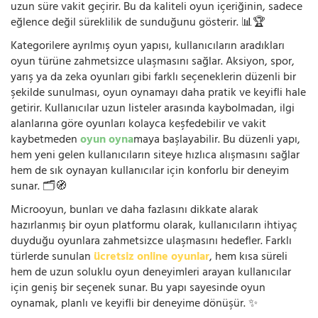
uzun süre vakit geçirir. Bu da kaliteli oyun içeriğinin, sadece
eğlence değil süreklilik de sunduğunu gösterir. 📊🏆
Kategorilere ayrılmış oyun yapısı, kullanıcıların aradıkları
oyun türüne zahmetsizce ulaşmasını sağlar. Aksiyon, spor,
yarış ya da zeka oyunları gibi farklı seçeneklerin düzenli bir
şekilde sunulması, oyun oynamayı daha pratik ve keyifli hale
getirir. Kullanıcılar uzun listeler arasında kaybolmadan, ilgi
alanlarına göre oyunları kolayca keşfedebilir ve vakit
kaybetmeden
oyun oyna
maya başlayabilir. Bu düzenli yapı,
hem yeni gelen kullanıcıların siteye hızlıca alışmasını sağlar
hem de sık oynayan kullanıcılar için konforlu bir deneyim
sunar. 🗂️🧭
Microoyun, bunları ve daha fazlasını dikkate alarak
hazırlanmış bir oyun platformu olarak, kullanıcıların ihtiyaç
duyduğu oyunlara zahmetsizce ulaşmasını hedefler. Farklı
türlerde sunulan
ücretsiz online oyunlar
, hem kısa süreli
hem de uzun soluklu oyun deneyimleri arayan kullanıcılar
için geniş bir seçenek sunar. Bu yapı sayesinde oyun
oynamak, planlı ve keyifli bir deneyime dönüşür. ✨