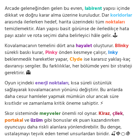
Arcade geleneğinden gelen bu evren,
labirent
yapısı içinde
dikkat ve doğru karar alma üzerine kuruludur. Dar
koridorlar
arasında ilerlerken hedef, harita üzerindeki tüm
noktaları
temizlemektir. Alan yapısı basit görünse de ilerledikçe hata
payı azalır ve rota seçimi daha belirleyici hâle gelir. 🕹️
Kovalamacanın temelini dört ana
hayalet
oluşturur.
Blinky
sürekli baskı kurar,
Pinky
önden kesmeye çalışır,
Inky
beklenmedik hareketler yapar,
Clyde
ise kararsız yaklaş-kaç
davranışı sergiler. Bu farklılıklar, her bölümde yeni bir strateji
gerektirir. 👻
Oyun içindeki
enerji noktaları
, kısa süreli üstünlük
sağlayarak kovalamacanın yönünü değiştirir. Bu anlarda
daha cesur hamleler yapmak mümkün olur ancak süre
kısıtlıdır ve zamanlama kritik öneme sahiptir. ⚡
Skor sisteminde
meyveler
önemli rol oynar.
Kiraz
,
çilek
,
portakal
ve
üzüm
gibi bonuslar ek puan kazandırırken
oyuncuyu daha riskli alanlara yönlendirebilir. Bu denge,
ustalaşmayı teşvik eden temel unsurlardan biridir. 🍒🍓🍊🍇