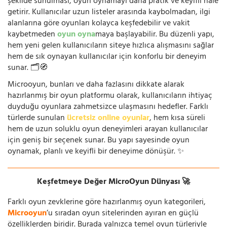
şekilde sunulması, oyun oynamayı daha pratik ve keyifli hale
getirir. Kullanıcılar uzun listeler arasında kaybolmadan, ilgi
alanlarına göre oyunları kolayca keşfedebilir ve vakit
kaybetmeden
oyun oyna
maya başlayabilir. Bu düzenli yapı,
hem yeni gelen kullanıcıların siteye hızlıca alışmasını sağlar
hem de sık oynayan kullanıcılar için konforlu bir deneyim
sunar. 🗂️🧭
Microoyun, bunları ve daha fazlasını dikkate alarak
hazırlanmış bir oyun platformu olarak, kullanıcıların ihtiyaç
duyduğu oyunlara zahmetsizce ulaşmasını hedefler. Farklı
türlerde sunulan
ücretsiz online oyunlar
, hem kısa süreli
hem de uzun soluklu oyun deneyimleri arayan kullanıcılar
için geniş bir seçenek sunar. Bu yapı sayesinde oyun
oynamak, planlı ve keyifli bir deneyime dönüşür. ✨
Keşfetmeye Değer MicroOyun Dünyası 🚀
Farklı oyun zevklerine göre hazırlanmış oyun kategorileri,
Microoyun
’u sıradan oyun sitelerinden ayıran en güçlü
özelliklerden biridir. Burada yalnızca temel oyun türleriyle