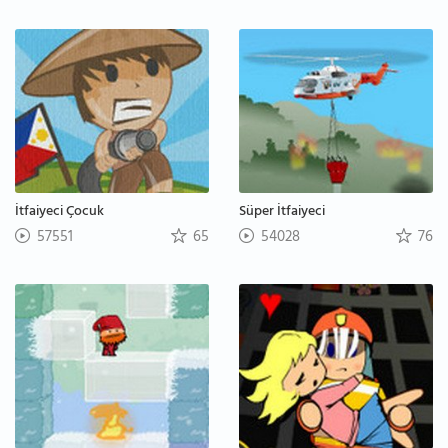
İtfaiyeci Çocuk
Süper İtfaiyeci
57551
65
54028
76