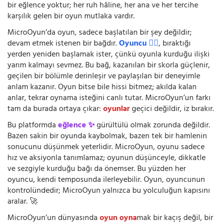
bir eğlence yoktur; her ruh hâline, her ana ve her tercihe
karşılık gelen bir oyun mutlaka vardır.
MicroOyun’da oyun, sadece başlatılan bir şey değildir;
devam etmek istenen bir bağdır.
Oyuncu 🧍‍♂️
, bıraktığı
yerden yeniden başlamak ister, çünkü oyunla kurduğu ilişki
yarım kalmayı sevmez. Bu bağ, kazanılan bir skorla güçlenir,
geçilen bir bölümle derinleşir ve paylaşılan bir deneyimle
anlam kazanır. Oyun bitse bile hissi bitmez; akılda kalan
anlar, tekrar oynama isteğini canlı tutar. MicroOyun’un farkı
tam da burada ortaya çıkar:
oyunlar
geçici değildir, iz bırakır.
Bu platformda
eğlence ✨
gürültülü olmak zorunda değildir.
Bazen sakin bir oyunda kaybolmak, bazen tek bir hamlenin
sonucunu düşünmek yeterlidir. MicroOyun, oyunu sadece
hız ve aksiyonla tanımlamaz; oyunun düşünceyle, dikkatle
ve sezgiyle kurduğu bağı da önemser. Bu yüzden her
oyuncu, kendi temposunda ilerleyebilir. Oyun, oyuncunun
kontrolündedir; MicroOyun yalnızca bu yolculuğun kapısını
aralar. 🚀
MicroOyun’un dünyasında
oyun oyna
mak bir kaçış değil, bir