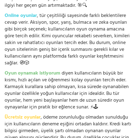
ilgiyi her geçen gün artırmaktadır. 🎯🔍
Online oyunlar
, tür çeşitliliği sayesinde farklı beklentilere
cevap verir. Aksiyon, spor, yarış, bulmaca ve zeka oyunları
gibi birçok seçenek; kullanıcıların oyun oynama amacına
göre tercih edilir. Kimi oyuncular rekabeti severken, kimileri
sakin ve rahatlatıcı oyunları tercih eder. Bu durum, online
oyun sitelerinin geniş bir içerik sunmasını gerekli kılar ve
kullanıcıların aynı platformda farklı oyunlar keşfetmesini
sağlar. 🧭🎲
Oyun oynamak istiyorum
diyen kullanıcıların büyük bir
kısmı, hızlı açılan ve öğrenmesi kolay oyunları tercih eder.
Karmaşık kurallara sahip olmayan, kısa sürede oynanabilen
oyunlar özellikle yoğun kullanıcılar için idealdir. Bu tür
oyunlar, hem yeni başlayanlar hem de uzun süredir oyun
oynayanlar için pratik bir eğlence sunar. ⚡🕹️
Ücretsiz oyunlar
, ödeme zorunluluğu olmadan sunulduğu
için kullanıcıların deneme eşiğini ortadan kaldırır. Kredi kartı
bilgisi girmeden, üyelik şartı olmadan oynanan oyunlar
güven algısını güçlendirir. Bu durum, özellikle çocuklar için