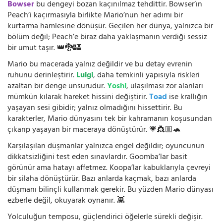
Bowser
bu dengeyi bozan kaçınılmaz tehdittir. Bowser’ın
Peach’i kaçırmasıyla birlikte Mario’nun her adımı bir
kurtarma hamlesine dönüşür. Geçilen her dünya, yalnızca bir
bölüm değil; Peach’e biraz daha yaklaşmanın verdiği sessiz
bir umut taşır. 👑🐉🏰
Mario bu macerada yalnız değildir ve bu detay evrenin
ruhunu derinleştirir.
Luigi
, daha temkinli yapısıyla riskleri
azaltan bir denge unsurudur.
Yoshi
, ulaşılması zor alanları
mümkün kılarak hareket hissini değiştirir.
Toad
ise krallığın
yaşayan sesi gibidir; yalnız olmadığını hissettirir. Bu
karakterler, Mario dünyasını tek bir kahramanın koşusundan
çıkarıp yaşayan bir maceraya dönüştürür. 💗👸🏼🐢
Karşılaşılan düşmanlar yalnızca engel değildir; oyuncunun
dikkatsizliğini test eden sınavlardır. Goomba’lar basit
görünür ama hatayı affetmez. Koopa’lar kabuklarıyla çevreyi
bir silaha dönüştürür. Bazı anlarda kaçmak, bazı anlarda
düşmanı bilinçli kullanmak gerekir. Bu yüzden Mario dünyası
ezberle değil, okuyarak oynanır. 👾
Yolculuğun temposu, güçlendirici öğelerle sürekli değişir.