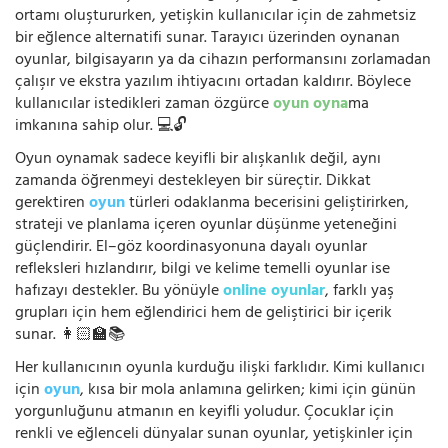
ortamı oluştururken, yetişkin kullanıcılar için de zahmetsiz
bir eğlence alternatifi sunar. Tarayıcı üzerinden oynanan
oyunlar, bilgisayarın ya da cihazın performansını zorlamadan
çalışır ve ekstra yazılım ihtiyacını ortadan kaldırır. Böylece
kullanıcılar istedikleri zaman özgürce
oyun oyna
ma
imkanına sahip olur. 💻🔓
Oyun oynamak sadece keyifli bir alışkanlık değil, aynı
zamanda öğrenmeyi destekleyen bir süreçtir. Dikkat
gerektiren
oyun
türleri odaklanma becerisini geliştirirken,
strateji ve planlama içeren oyunlar düşünme yeteneğini
güçlendirir. El–göz koordinasyonuna dayalı oyunlar
refleksleri hızlandırır, bilgi ve kelime temelli oyunlar ise
hafızayı destekler. Bu yönüyle
online oyunlar
, farklı yaş
grupları için hem eğlendirici hem de geliştirici bir içerik
sunar. 👩🏻‍🏫📚
Her kullanıcının oyunla kurduğu ilişki farklıdır. Kimi kullanıcı
için
oyun
, kısa bir mola anlamına gelirken; kimi için günün
yorgunluğunu atmanın en keyifli yoludur. Çocuklar için
renkli ve eğlenceli dünyalar sunan oyunlar, yetişkinler için