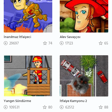
İnanılmaz İtfaiyeci
Alev Savaşçısı
29697
74
17123
65
Yangın Söndürme
İtfaiye Kamyonu 2
109531
80
62512
88