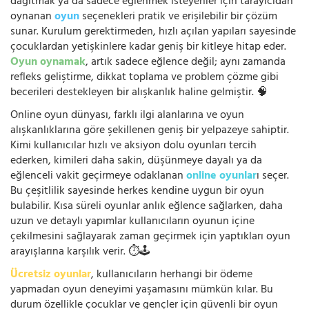
dağıtmak ya da sadece eğlenmek isteyenler için tarayıcıdan
oynanan
oyun
seçenekleri pratik ve erişilebilir bir çözüm
sunar. Kurulum gerektirmeden, hızlı açılan yapıları sayesinde
çocuklardan yetişkinlere kadar geniş bir kitleye hitap eder.
Oyun oynamak
, artık sadece eğlence değil; aynı zamanda
refleks geliştirme, dikkat toplama ve problem çözme gibi
becerileri destekleyen bir alışkanlık haline gelmiştir. 🧠
Online oyun dünyası, farklı ilgi alanlarına ve oyun
alışkanlıklarına göre şekillenen geniş bir yelpazeye sahiptir.
Kimi kullanıcılar hızlı ve aksiyon dolu oyunları tercih
ederken, kimileri daha sakin, düşünmeye dayalı ya da
eğlenceli vakit geçirmeye odaklanan
online oyunlar
ı seçer.
Bu çeşitlilik sayesinde herkes kendine uygun bir oyun
bulabilir. Kısa süreli oyunlar anlık eğlence sağlarken, daha
uzun ve detaylı yapımlar kullanıcıların oyunun içine
çekilmesini sağlayarak zaman geçirmek için yaptıkları oyun
arayışlarına karşılık verir. ⏱️🕹️
Ücretsiz oyunlar
, kullanıcıların herhangi bir ödeme
yapmadan oyun deneyimi yaşamasını mümkün kılar. Bu
durum özellikle çocuklar ve gençler için güvenli bir oyun