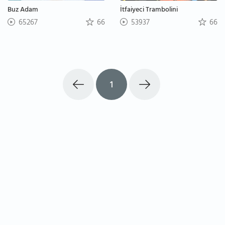
Buz Adam
İtfaiyeci Trambolini
65267
66
53937
66
1