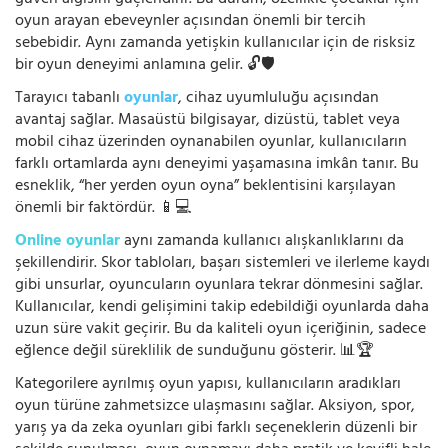
oyun arayan ebeveynler açısından önemli bir tercih
sebebidir. Aynı zamanda yetişkin kullanıcılar için de risksiz
bir oyun deneyimi anlamına gelir. 🔓🛡️
Tarayıcı tabanlı
oyunlar
, cihaz uyumluluğu açısından
avantaj sağlar. Masaüstü bilgisayar, dizüstü, tablet veya
mobil cihaz üzerinden oynanabilen oyunlar, kullanıcıların
farklı ortamlarda aynı deneyimi yaşamasına imkân tanır. Bu
esneklik, “her yerden oyun oyna” beklentisini karşılayan
önemli bir faktördür. 📱💻
Online oyunlar
aynı zamanda kullanıcı alışkanlıklarını da
şekillendirir. Skor tabloları, başarı sistemleri ve ilerleme kaydı
gibi unsurlar, oyuncuların oyunlara tekrar dönmesini sağlar.
Kullanıcılar, kendi gelişimini takip edebildiği oyunlarda daha
uzun süre vakit geçirir. Bu da kaliteli oyun içeriğinin, sadece
eğlence değil süreklilik de sunduğunu gösterir. 📊🏆
Kategorilere ayrılmış oyun yapısı, kullanıcıların aradıkları
oyun türüne zahmetsizce ulaşmasını sağlar. Aksiyon, spor,
yarış ya da zeka oyunları gibi farklı seçeneklerin düzenli bir