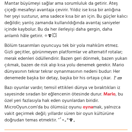
Mantar büyümeyi sağlar ama sorumluluk da getirir. Ateş
çiçeği mesafeyi avantaja çevirir. Yıldız ise kısa bir anlığına
her şeyi susturur, ama sadece kısa bir an için. Bu güçler kalıcı
değildir; yanlış zamanda kullanıldığında avantaj saniyeler
içinde kaybolur. Bu da her ilerleyişi daha gergin, daha
anlamlı hâle getirir. ⭐🍄💥
Bölüm tasarımları oyuncuyu tek bir yola mahkûm etmez.
Gizli geçitler, görünmeyen platformlar ve alternatif rotalar;
merak edenleri ödüllendirir. Bazen geri dönmek, bazen yukarı
çıkmak, bazen de risk alıp kısa yolu denemek gerekir. Mario
dünyasının tekrar tekrar oynanmasının nedeni budur: Her
denemede başka bir detay, başka bir his ortaya çıkar. 🚩🧱
Bazı oyunlar vardır; temsil ettikleri dünya ve bıraktıkları iz
sayesinde sıradan bir eğlencenin ötesinde durur.
Mario
, bu
özel yeri fazlasıyla hak eden oyunlardan biridir.
MicroOyun.com’da bu ölümsüz oyunu
oyna
mak, yalnızca
vakit geçirmek değil; yıllardır süren bir oyun kültürüne
doğrudan temas etmektir. ⁺˚⋆｡°🍄₊