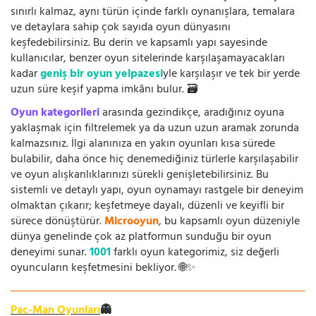
sınırlı kalmaz, aynı türün içinde farklı oynanışlara, temalara
ve detaylara sahip çok sayıda oyun dünyasını
keşfedebilirsiniz. Bu derin ve kapsamlı yapı sayesinde
kullanıcılar, benzer oyun sitelerinde karşılaşamayacakları
kadar
geniş bir oyun yelpazesi
yle karşılaşır ve tek bir yerde
uzun süre keşif yapma imkânı bulur. 🗃️
Oyun kategorileri
arasında gezindikçe, aradığınız oyuna
yaklaşmak için filtrelemek ya da uzun uzun aramak zorunda
kalmazsınız. İlgi alanınıza en yakın oyunları kısa sürede
bulabilir, daha önce hiç denemediğiniz türlerle karşılaşabilir
ve oyun alışkanlıklarınızı sürekli genişletebilirsiniz. Bu
sistemli ve detaylı yapı, oyun oynamayı rastgele bir deneyim
olmaktan çıkarır; keşfetmeye dayalı, düzenli ve keyifli bir
sürece dönüştürür.
Microoyun
, bu kapsamlı oyun düzeniyle
dünya genelinde çok az platformun sunduğu bir oyun
deneyimi sunar.
1001
farklı oyun kategorimiz, siz değerli
oyuncuların keşfetmesini bekliyor. 🌐✨
Pac-Man Oyunları
👻