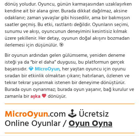
dönüş yoludur. Oyuncu, günün karmaşasından uzaklaşırken
kendine ait bir alana girer. Burada dikkat dağılmaz, aksine
odaklanır; zaman yavaşlar gibi hissedilir, ama bir bakmışsın
saatler geçmiş. Bu etki, rastlantı değildir. Oyunların seçimi,
sunumu ve akışı, oyuncunun deneyimini kesintisiz kılmak
üzere şekillenir. Her detay, oyunun doğal akışını bozmadan
ilerlemesi için düşünülür. 🎯
Bir oyunun ardından gelen gülümseme, yeniden deneme
isteği ya da “bir el daha” duygusu, bu platformun gerçek
başarısıdır.
💎 MicroOyun
, her yaştan oyuncu için oyunu
sıradan bir etkinlik olmaktan çıkarır; hatırlanan, özlenen ve
tekrar tekrar yaşanmak istenen bir deneyime dönüştürür.
Burada oyun oynanmaz; burada oyun yaşanır, bağ kurulur ve
zamanla bir
aşka 💖
dönüşür.
MicroOyun
.com 🕹️ Ücretsiz
Online Oyunlar /
Oyun Oyna