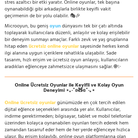
stres azaltıcı bir etki yaratır. Online oyunlar, tek başına
oynanabildiği gibi arkadaşlarla birlikte keyifli vakit
geçirmenin de bir yolu olabilir. 🎭🎉
Microoyun, bu geniş
oyun
dünyasını tek bir çatı altında
toplayarak kullanıcılara düzenli, anlaşılır ve kolay erişilebilir
bir deneyim sunmayı amaçlar. Farklı zevk ve yaş gruplarına
hitap eden
ücretsiz online oyunlar
sayesinde herkes kendi
ilgi alanına uygun içeriklere rahatlıkla ulaşabilir. Sade
tasarım, hızlı erişim ve ücretsiz oyun anlayışı, kullanıcıların
aradıkları eğlenceye zahmetsizce ulaşmasını sağlar. 🌐✨
Online Ücretsiz Oyunlar ile Keyifli ve Kolay Oyun
Deneyimi ⋆｡‧˚ʚ🧸ɞ˚‧｡⋆
Online ücretsiz oyunlar
günümüzde en çok tercih edilen
dijital eğlence seçenekleri arasında yer alır. Kullanıcılar,
indirme gerektirmeden; bilgisayar, tablet ve mobil telefonlar
üzerinden kolayca oynanabilen oyunları tercih ederek hem
zamandan tasarruf eder hem de her yerde eğlenceye hızlıca
ulaşır. Bu erişim kolaylığı, online oyun platformlarına olan