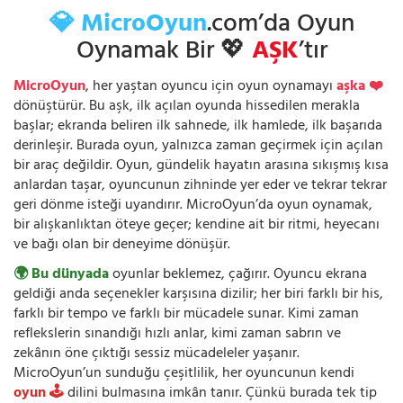
💎 MicroOyun
.com’da Oyun
Oynamak Bir 💖
AŞK
’tır
MicroOyun
, her yaştan oyuncu için oyun oynamayı
aşka ❤️
dönüştürür. Bu aşk, ilk açılan oyunda hissedilen merakla
başlar; ekranda beliren ilk sahnede, ilk hamlede, ilk başarıda
derinleşir. Burada oyun, yalnızca zaman geçirmek için açılan
bir araç değildir. Oyun, gündelik hayatın arasına sıkışmış kısa
anlardan taşar, oyuncunun zihninde yer eder ve tekrar tekrar
geri dönme isteği uyandırır. MicroOyun’da oyun oynamak,
bir alışkanlıktan öteye geçer; kendine ait bir ritmi, heyecanı
ve bağı olan bir deneyime dönüşür.
🌍 Bu dünyada
oyunlar beklemez, çağırır. Oyuncu ekrana
geldiği anda seçenekler karşısına dizilir; her biri farklı bir his,
farklı bir tempo ve farklı bir mücadele sunar. Kimi zaman
reflekslerin sınandığı hızlı anlar, kimi zaman sabrın ve
zekânın öne çıktığı sessiz mücadeleler yaşanır.
MicroOyun’un sunduğu çeşitlilik, her oyuncunun kendi
oyun 🕹️
dilini bulmasına imkân tanır. Çünkü burada tek tip