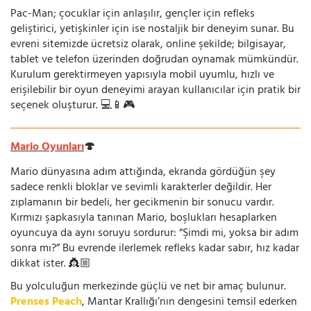
Pac-Man; çocuklar için anlaşılır, gençler için refleks
geliştirici, yetişkinler için ise nostaljik bir deneyim sunar. Bu
evreni sitemizde ücretsiz olarak, online şekilde; bilgisayar,
tablet ve telefon üzerinden doğrudan oynamak mümkündür.
Kurulum gerektirmeyen yapısıyla mobil uyumlu, hızlı ve
erişilebilir bir oyun deneyimi arayan kullanıcılar için pratik bir
seçenek oluşturur. 💻📱🎮
Mario Oyunları
🍄
Mario dünyasına adım attığında, ekranda gördüğün şey
sadece renkli bloklar ve sevimli karakterler değildir. Her
zıplamanın bir bedeli, her gecikmenin bir sonucu vardır.
Kırmızı şapkasıyla tanınan Mario, boşlukları hesaplarken
oyuncuya da aynı soruyu sordurur: “Şimdi mi, yoksa bir adım
sonra mı?” Bu evrende ilerlemek refleks kadar sabır, hız kadar
dikkat ister. 👸🏼
Bu yolculuğun merkezinde güçlü ve net bir amaç bulunur.
Prenses Peach
, Mantar Krallığı’nın dengesini temsil ederken