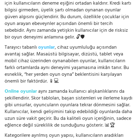
için kullanıcıların deneme eşiğini ortadan kaldırır. Kredi kartı
bilgisi girmeden, üyelik şartı olmadan oynanan oyunlar
güven algısını güçlendirir. Bu durum, özellikle çocuklar için
oyun arayan ebeveynler açısından önemli bir tercih
sebebidir. Aynı zamanda yetişkin kullanıcılar için de risksiz
bir oyun deneyimi anlamına gelir. 🔓🛡️
Tarayıcı tabanlı
oyunlar
, cihaz uyumluluğu açısından
avantaj sağlar. Masaüstü bilgisayar, dizüstü, tablet veya
mobil cihaz üzerinden oynanabilen oyunlar, kullanıcıların
farklı ortamlarda aynı deneyimi yaşamasına imkân tanır. Bu
esneklik, “her yerden oyun oyna” beklentisini karşılayan
önemli bir faktördür. 📱💻
Online oyunlar
aynı zamanda kullanıcı alışkanlıklarını da
şekillendirir. Skor tabloları, başarı sistemleri ve ilerleme kaydı
gibi unsurlar, oyuncuların oyunlara tekrar dönmesini sağlar.
Kullanıcılar, kendi gelişimini takip edebildiği oyunlarda daha
uzun süre vakit geçirir. Bu da kaliteli oyun içeriğinin, sadece
eğlence değil süreklilik de sunduğunu gösterir. 📊🏆
Kategorilere ayrılmış oyun yapısı, kullanıcıların aradıkları