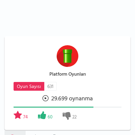
Platform Oyunları
Oyun Sayısı
631
29.699 oynanma
74
60
22