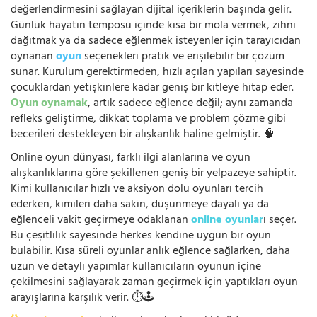
değerlendirmesini sağlayan dijital içeriklerin başında gelir.
Günlük hayatın temposu içinde kısa bir mola vermek, zihni
dağıtmak ya da sadece eğlenmek isteyenler için tarayıcıdan
oynanan
oyun
seçenekleri pratik ve erişilebilir bir çözüm
sunar. Kurulum gerektirmeden, hızlı açılan yapıları sayesinde
çocuklardan yetişkinlere kadar geniş bir kitleye hitap eder.
Oyun oynamak
, artık sadece eğlence değil; aynı zamanda
refleks geliştirme, dikkat toplama ve problem çözme gibi
becerileri destekleyen bir alışkanlık haline gelmiştir. 🧠
Online oyun dünyası, farklı ilgi alanlarına ve oyun
alışkanlıklarına göre şekillenen geniş bir yelpazeye sahiptir.
Kimi kullanıcılar hızlı ve aksiyon dolu oyunları tercih
ederken, kimileri daha sakin, düşünmeye dayalı ya da
eğlenceli vakit geçirmeye odaklanan
online oyunlar
ı seçer.
Bu çeşitlilik sayesinde herkes kendine uygun bir oyun
bulabilir. Kısa süreli oyunlar anlık eğlence sağlarken, daha
uzun ve detaylı yapımlar kullanıcıların oyunun içine
çekilmesini sağlayarak zaman geçirmek için yaptıkları oyun
arayışlarına karşılık verir. ⏱️🕹️