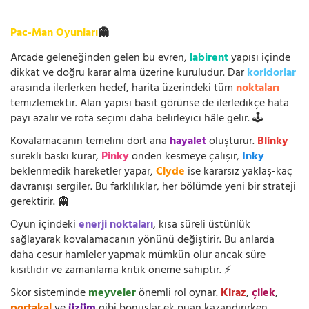
Pac-Man Oyunları
👻
Arcade geleneğinden gelen bu evren,
labirent
yapısı içinde
dikkat ve doğru karar alma üzerine kuruludur. Dar
koridorlar
arasında ilerlerken hedef, harita üzerindeki tüm
noktaları
temizlemektir. Alan yapısı basit görünse de ilerledikçe hata
payı azalır ve rota seçimi daha belirleyici hâle gelir. 🕹️
Kovalamacanın temelini dört ana
hayalet
oluşturur.
Blinky
sürekli baskı kurar,
Pinky
önden kesmeye çalışır,
Inky
beklenmedik hareketler yapar,
Clyde
ise kararsız yaklaş-kaç
davranışı sergiler. Bu farklılıklar, her bölümde yeni bir strateji
gerektirir. 👻
Oyun içindeki
enerji noktaları
, kısa süreli üstünlük
sağlayarak kovalamacanın yönünü değiştirir. Bu anlarda
daha cesur hamleler yapmak mümkün olur ancak süre
kısıtlıdır ve zamanlama kritik öneme sahiptir. ⚡
Skor sisteminde
meyveler
önemli rol oynar.
Kiraz
,
çilek
,
portakal
ve
üzüm
gibi bonuslar ek puan kazandırırken