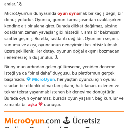
aralar. 🚀
MicroOyun’un dünyasında
oyun oyna
mak bir kaçış değil, bir
dönüş yoludur. Oyuncu, günün karmaşasından uzaklaşırken
kendine ait bir alana girer. Burada dikkat dağılmaz, aksine
odaklanır; zaman yavaşlar gibi hissedilir, ama bir bakmışsın
saatler geçmiş. Bu etki, rastlantı değildir. Oyunların seçimi,
sunumu ve akışı, oyuncunun deneyimini kesintisiz kılmak
üzere şekillenir. Her detay, oyunun doğal akışını bozmadan
ilerlemesi için düşünülür. 🎯
Bir oyunun ardından gelen gülümseme, yeniden deneme
isteği ya da “bir el daha” duygusu, bu platformun gerçek
başarısıdır.
💎 MicroOyun
, her yaştan oyuncu için oyunu
sıradan bir etkinlik olmaktan çıkarır; hatırlanan, özlenen ve
tekrar tekrar yaşanmak istenen bir deneyime dönüştürür.
Burada oyun oynanmaz; burada oyun yaşanır, bağ kurulur ve
zamanla bir
aşka 💖
dönüşür.
MicroOyun
.com 🕹️ Ücretsiz