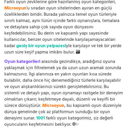
Farklı oyun zevklerine göre hazırlanmış oyun kategorileri,
Microoyun
’u sıradan oyun sitelerinden ayıran en güçlü
özelliklerden biridir. Burada yalnızca temel oyun türleriyle
sınırlı kalmaz, aynı türün içinde farklı oynanışlara, temalara
ve detaylara sahip çok sayıda oyun dünyasını
keşfedebilirsiniz. Bu derin ve kapsamlı yapı sayesinde
kullanıcılar, benzer oyun sitelerinde karşılaşamayacakları
kadar
geniş bir oyun yelpazesi
yle karşılaşır ve tek bir yerde
uzun süre keşif yapma imkânı bulur. 🗃️
Oyun kategorileri
arasında gezindikçe, aradığınız oyuna
yaklaşmak için filtrelemek ya da uzun uzun aramak zorunda
kalmazsınız. İlgi alanınıza en yakın oyunları kısa sürede
bulabilir, daha önce hiç denemediğiniz türlerle karşılaşabilir
ve oyun alışkanlıklarınızı sürekli genişletebilirsiniz. Bu
sistemli ve detaylı yapı, oyun oynamayı rastgele bir deneyim
olmaktan çıkarır; keşfetmeye dayalı, düzenli ve keyifli bir
sürece dönüştürür.
Microoyun
, bu kapsamlı oyun düzeniyle
dünya genelinde çok az platformun sunduğu bir oyun
deneyimi sunar.
1001
farklı oyun kategorimiz, siz değerli
oyuncuların keşfetmesini bekliyor. 🌐✨