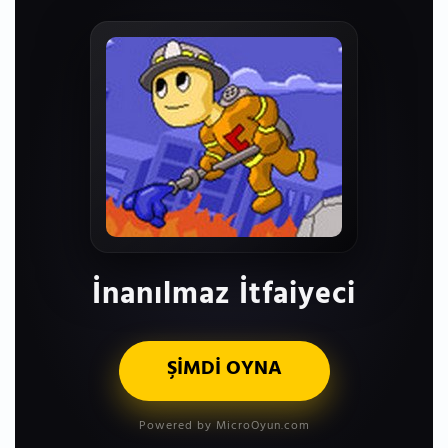
İnanılmaz İtfaiyeci
ŞİMDİ OYNA
Powered by MicroOyun.com