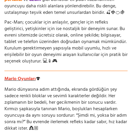
oyuncuyu daha riskli alanlara yönlendirebilir. Bu denge,
ustalaşmayı teşvik eden temel unsurlardan biridir. 🍒🍓🍊🍇
Pac-Man; çocuklar için anlaşılır, gençler için refleks
geliştirici, yetişkinler için ise nostaljik bir deneyim sunar. Bu
evreni sitemizde ücretsiz olarak, online şekilde; bilgisayar,
tablet ve telefon üzerinden doğrudan oynamak mümkündür.
Kurulum gerektirmeyen yapısıyla mobil uyumlu, hızlı ve
erişilebilir bir oyun deneyimi arayan kullanıcılar için pratik bir
seçenek oluşturur. 💻📱🎮
Mario Oyunları
🍄
Mario dünyasına adım attığında, ekranda gördüğün şey
sadece renkli bloklar ve sevimli karakterler değildir. Her
zıplamanın bir bedeli, her gecikmenin bir sonucu vardır.
Kırmızı şapkasıyla tanınan Mario, boşlukları hesaplarken
oyuncuya da aynı soruyu sordurur: “Şimdi mi, yoksa bir adım
sonra mı?” Bu evrende ilerlemek refleks kadar sabır, hız kadar
dikkat ister. 👸🏼