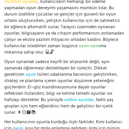
Ücretsiz oyunlar
, kullanıcıların herhangi bir ödeme
yapmadan oyun deneyimi yaşamasını mümkün kılar. Bu
durum özellikle çocuklar ve gençler için güvenli bir oyun
ortamı oluştururken, yetişkin kullanıcılar için de zahmetsiz
bir eğlence alternatifi sunar. Tarayıcı üzerinden oynanan
oyunlar, bilgisayarın ya da cihazın performansını zorlamadan
çalışır ve ekstra yazılım ihtiyacını ortadan kaldırır. Böylece
kullanıcılar istedikleri zaman özgürce
oyun oyna
ma
imkanına sahip olur. 💻🔓
Oyun oynamak sadece keyifli bir alışkanlık değil, aynı
zamanda öğrenmeyi destekleyen bir süreçtir. Dikkat
gerektiren
oyun
türleri odaklanma becerisini geliştirirken,
strateji ve planlama içeren oyunlar düşünme yeteneğini
güçlendirir. El–göz koordinasyonuna dayalı oyunlar
refleksleri hızlandırır, bilgi ve kelime temelli oyunlar ise
hafızayı destekler. Bu yönüyle
online oyunlar
, farklı yaş
grupları için hem eğlendirici hem de geliştirici bir içerik
sunar. 👩🏻‍🏫📚
Her kullanıcının oyunla kurduğu ilişki farklıdır. Kimi kullanıcı
için
oyun
, kısa bir mola anlamına gelirken; kimi için günün