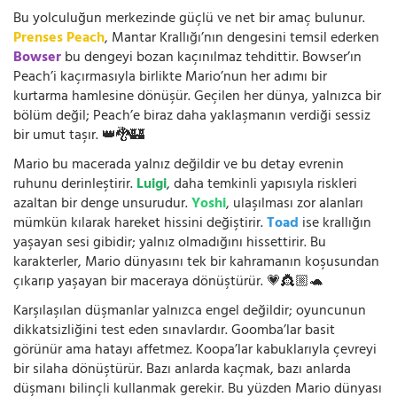
Bu yolculuğun merkezinde güçlü ve net bir amaç bulunur.
Prenses Peach
, Mantar Krallığı’nın dengesini temsil ederken
Bowser
bu dengeyi bozan kaçınılmaz tehdittir. Bowser’ın
Peach’i kaçırmasıyla birlikte Mario’nun her adımı bir
kurtarma hamlesine dönüşür. Geçilen her dünya, yalnızca bir
bölüm değil; Peach’e biraz daha yaklaşmanın verdiği sessiz
bir umut taşır. 👑🐉🏰
Mario bu macerada yalnız değildir ve bu detay evrenin
ruhunu derinleştirir.
Luigi
, daha temkinli yapısıyla riskleri
azaltan bir denge unsurudur.
Yoshi
, ulaşılması zor alanları
mümkün kılarak hareket hissini değiştirir.
Toad
ise krallığın
yaşayan sesi gibidir; yalnız olmadığını hissettirir. Bu
karakterler, Mario dünyasını tek bir kahramanın koşusundan
çıkarıp yaşayan bir maceraya dönüştürür. 💗👸🏼🐢
Karşılaşılan düşmanlar yalnızca engel değildir; oyuncunun
dikkatsizliğini test eden sınavlardır. Goomba’lar basit
görünür ama hatayı affetmez. Koopa’lar kabuklarıyla çevreyi
bir silaha dönüştürür. Bazı anlarda kaçmak, bazı anlarda
düşmanı bilinçli kullanmak gerekir. Bu yüzden Mario dünyası