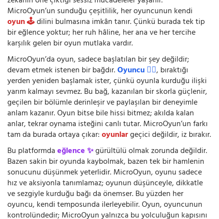
zekânın öne çıktığı sessiz mücadeleler yaşanır.
MicroOyun’un sunduğu çeşitlilik, her oyuncunun kendi
oyun 🕹️
dilini bulmasına imkân tanır. Çünkü burada tek tip
bir eğlence yoktur; her ruh hâline, her ana ve her tercihe
karşılık gelen bir oyun mutlaka vardır.
MicroOyun’da oyun, sadece başlatılan bir şey değildir;
devam etmek istenen bir bağdır.
Oyuncu 🧍‍♂️
, bıraktığı
yerden yeniden başlamak ister, çünkü oyunla kurduğu ilişki
yarım kalmayı sevmez. Bu bağ, kazanılan bir skorla güçlenir,
geçilen bir bölümle derinleşir ve paylaşılan bir deneyimle
anlam kazanır. Oyun bitse bile hissi bitmez; akılda kalan
anlar, tekrar oynama isteğini canlı tutar. MicroOyun’un farkı
tam da burada ortaya çıkar:
oyunlar
geçici değildir, iz bırakır.
Bu platformda
eğlence ✨
gürültülü olmak zorunda değildir.
Bazen sakin bir oyunda kaybolmak, bazen tek bir hamlenin
sonucunu düşünmek yeterlidir. MicroOyun, oyunu sadece
hız ve aksiyonla tanımlamaz; oyunun düşünceyle, dikkatle
ve sezgiyle kurduğu bağı da önemser. Bu yüzden her
oyuncu, kendi temposunda ilerleyebilir. Oyun, oyuncunun
kontrolündedir; MicroOyun yalnızca bu yolculuğun kapısını