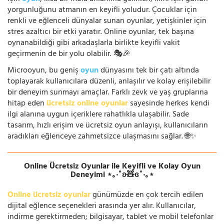
yorgunluğunu atmanın en keyifli yoludur. Çocuklar için
renkli ve eğlenceli dünyalar sunan oyunlar, yetişkinler için
stres azaltıcı bir etki yaratır. Online oyunlar, tek başına
oynanabildiği gibi arkadaşlarla birlikte keyifli vakit
geçirmenin de bir yolu olabilir. 🎭🎉
Microoyun, bu geniş
oyun
dünyasını tek bir çatı altında
toplayarak kullanıcılara düzenli, anlaşılır ve kolay erişilebilir
bir deneyim sunmayı amaçlar. Farklı zevk ve yaş gruplarına
hitap eden
ücretsiz online oyunlar
sayesinde herkes kendi
ilgi alanına uygun içeriklere rahatlıkla ulaşabilir. Sade
tasarım, hızlı erişim ve ücretsiz oyun anlayışı, kullanıcıların
aradıkları eğlenceye zahmetsizce ulaşmasını sağlar. 🌐✨
Online Ücretsiz Oyunlar ile Keyifli ve Kolay Oyun
Deneyimi ⋆｡‧˚ʚ🧸ɞ˚‧｡⋆
Online ücretsiz oyunlar
günümüzde en çok tercih edilen
dijital eğlence seçenekleri arasında yer alır. Kullanıcılar,
indirme gerektirmeden; bilgisayar, tablet ve mobil telefonlar