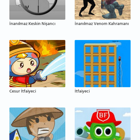
İnanılmaz Keskin Nişancı
İnanılmaz Venom Kahramanı
Cesur İtfaiyeci
İtfaiyeci