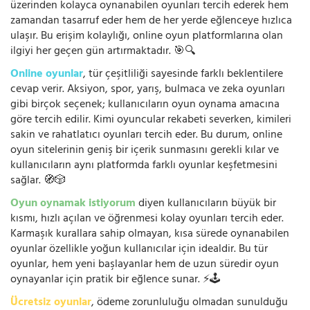
üzerinden kolayca oynanabilen oyunları tercih ederek hem
zamandan tasarruf eder hem de her yerde eğlenceye hızlıca
ulaşır. Bu erişim kolaylığı, online oyun platformlarına olan
ilgiyi her geçen gün artırmaktadır. 🎯🔍
Online oyunlar
, tür çeşitliliği sayesinde farklı beklentilere
cevap verir. Aksiyon, spor, yarış, bulmaca ve zeka oyunları
gibi birçok seçenek; kullanıcıların oyun oynama amacına
göre tercih edilir. Kimi oyuncular rekabeti severken, kimileri
sakin ve rahatlatıcı oyunları tercih eder. Bu durum, online
oyun sitelerinin geniş bir içerik sunmasını gerekli kılar ve
kullanıcıların aynı platformda farklı oyunlar keşfetmesini
sağlar. 🧭🎲
Oyun oynamak istiyorum
diyen kullanıcıların büyük bir
kısmı, hızlı açılan ve öğrenmesi kolay oyunları tercih eder.
Karmaşık kurallara sahip olmayan, kısa sürede oynanabilen
oyunlar özellikle yoğun kullanıcılar için idealdir. Bu tür
oyunlar, hem yeni başlayanlar hem de uzun süredir oyun
oynayanlar için pratik bir eğlence sunar. ⚡🕹️
Ücretsiz oyunlar
, ödeme zorunluluğu olmadan sunulduğu