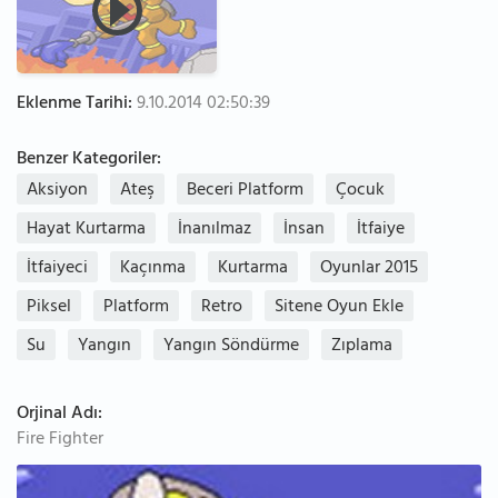
Eklenme Tarihi:
9.10.2014 02:50:39
Benzer Kategoriler:
Aksiyon
Ateş
Beceri Platform
Çocuk
Hayat Kurtarma
İnanılmaz
İnsan
İtfaiye
İtfaiyeci
Kaçınma
Kurtarma
Oyunlar 2015
Piksel
Platform
Retro
Sitene Oyun Ekle
Su
Yangın
Yangın Söndürme
Zıplama
Orjinal Adı:
Fire Fighter