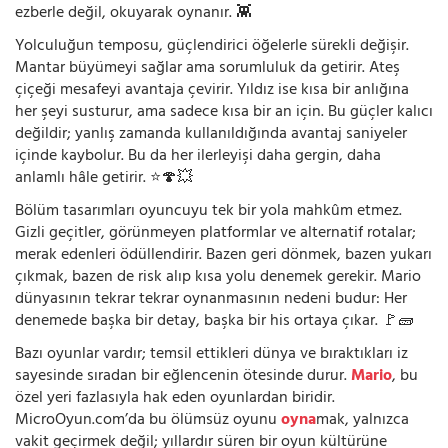
ezberle değil, okuyarak oynanır. 👾
Yolculuğun temposu, güçlendirici öğelerle sürekli değişir.
Mantar büyümeyi sağlar ama sorumluluk da getirir. Ateş
çiçeği mesafeyi avantaja çevirir. Yıldız ise kısa bir anlığına
her şeyi susturur, ama sadece kısa bir an için. Bu güçler kalıcı
değildir; yanlış zamanda kullanıldığında avantaj saniyeler
içinde kaybolur. Bu da her ilerleyişi daha gergin, daha
anlamlı hâle getirir. ⭐🍄💥
Bölüm tasarımları oyuncuyu tek bir yola mahkûm etmez.
Gizli geçitler, görünmeyen platformlar ve alternatif rotalar;
merak edenleri ödüllendirir. Bazen geri dönmek, bazen yukarı
çıkmak, bazen de risk alıp kısa yolu denemek gerekir. Mario
dünyasının tekrar tekrar oynanmasının nedeni budur: Her
denemede başka bir detay, başka bir his ortaya çıkar. 🚩🧱
Bazı oyunlar vardır; temsil ettikleri dünya ve bıraktıkları iz
sayesinde sıradan bir eğlencenin ötesinde durur.
Mario
, bu
özel yeri fazlasıyla hak eden oyunlardan biridir.
MicroOyun.com’da bu ölümsüz oyunu
oyna
mak, yalnızca
vakit geçirmek değil; yıllardır süren bir oyun kültürüne