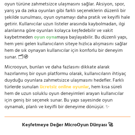
oyun türüne zahmetsizce ulaşmasını sağlar. Aksiyon, spor,
yarış ya da zeka oyunları gibi farklı seçeneklerin düzenli bir
şekilde sunulması, oyun oynamayı daha pratik ve keyifli hale
getirir. Kullanıcılar uzun listeler arasında kaybolmadan, ilgi
alanlarına göre oyunları kolayca keşfedebilir ve vakit
kaybetmeden
oyun oyna
maya başlayabilir. Bu düzenli yapı,
hem yeni gelen kullanıcıların siteye hızlıca alışmasını sağlar
hem de sık oynayan kullanıcılar için konforlu bir deneyim
sunar. 🗂️🧭
Microoyun, bunları ve daha fazlasını dikkate alarak
hazırlanmış bir oyun platformu olarak, kullanıcıların ihtiyaç
duyduğu oyunlara zahmetsizce ulaşmasını hedefler. Farklı
türlerde sunulan
ücretsiz online oyunlar
, hem kısa süreli
hem de uzun soluklu oyun deneyimleri arayan kullanıcılar
için geniş bir seçenek sunar. Bu yapı sayesinde oyun
oynamak, planlı ve keyifli bir deneyime dönüşür. ✨
Keşfetmeye Değer MicroOyun Dünyası 🚀