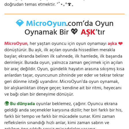
doğrudan temas etmektir. ⁺˚⋆｡°🍄₊
💎 MicroOyun
.com’da Oyun
Oynamak Bir 💖
AŞK
’tır
MicroOyun
, her yaştan oyuncu için oyun oynamayı
aşka ❤️
dönüştürür. Bu aşk, ilk açılan oyunda hissedilen merakla
başlar; ekranda beliren ilk sahnede, ilk hamlede, ilk başarıda
derinleşir. Burada oyun, yalnızca zaman geçirmek için açılan
bir araç değildir. Oyun, gündelik hayatın arasına sıkışmış kısa
anlardan taşar, oyuncunun zihninde yer eder ve tekrar tekrar
geri dönme isteği uyandırır. MicroOyun’da oyun oynamak,
bir alışkanlıktan öteye geçer; kendine ait bir ritmi, heyecanı
ve bağı olan bir deneyime dönüşür.
🌍 Bu dünyada
oyunlar beklemez, çağırır. Oyuncu ekrana
geldiği anda seçenekler karşısına dizilir; her biri farklı bir his,
farklı bir tempo ve farklı bir mücadele sunar. Kimi zaman
reflekslerin sınandığı hızlı anlar, kimi zaman sabrın ve