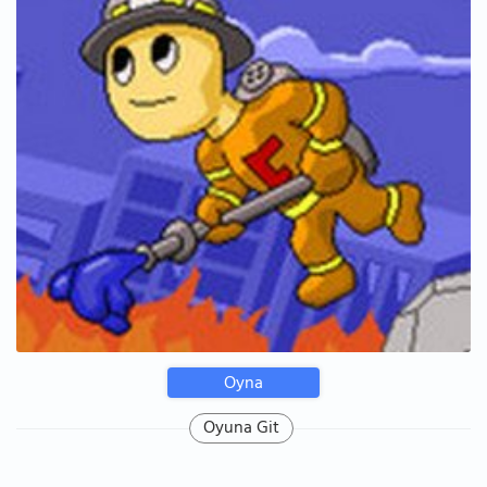
Oyna
Oyuna Git