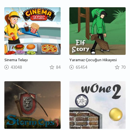
Sinema Telaşı
Yaramaz Çocuğun Hikayesi
43048
84
65454
70