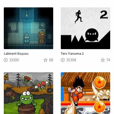
Labirent Koşusu
Ters Yansıma 2
33300
68
35398
74