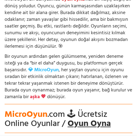
dönüş yoludur. Oyuncu, günün karmaşasından uzaklaşırken
kendine ait bir alana girer. Burada dikkat dağılmaz, aksine
odaklanır; zaman yavaşlar gibi hissedilir, ama bir bakmışsın
saatler geçmiş. Bu etki, rastlantı değildir. Oyunların seçimi,
sunumu ve akışı, oyuncunun deneyimini kesintisiz kılmak
üzere şekillenir. Her detay, oyunun doğal akışını bozmadan
ilerlemesi için düşünülür. 🎯
Bir oyunun ardından gelen gülümseme, yeniden deneme
isteği ya da “bir el daha” duygusu, bu platformun gerçek
başarısıdır.
💎 MicroOyun
, her yaştan oyuncu için oyunu
sıradan bir etkinlik olmaktan çıkarır; hatırlanan, özlenen ve
tekrar tekrar yaşanmak istenen bir deneyime dönüştürür.
Burada oyun oynanmaz; burada oyun yaşanır, bağ kurulur ve
zamanla bir
aşka 💖
dönüşür.
MicroOyun
.com 🕹️ Ücretsiz
Online Oyunlar /
Oyun Oyna