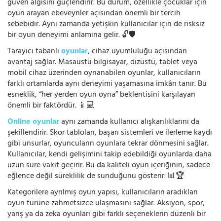
güven algısını güçlendirir. Bu durum, özellikle çocuklar için
oyun arayan ebeveynler açısından önemli bir tercih
sebebidir. Aynı zamanda yetişkin kullanıcılar için de risksiz
bir oyun deneyimi anlamına gelir. 🔓🛡️
Tarayıcı tabanlı
oyunlar
, cihaz uyumluluğu açısından
avantaj sağlar. Masaüstü bilgisayar, dizüstü, tablet veya
mobil cihaz üzerinden oynanabilen oyunlar, kullanıcıların
farklı ortamlarda aynı deneyimi yaşamasına imkân tanır. Bu
esneklik, “her yerden oyun oyna” beklentisini karşılayan
önemli bir faktördür. 📱💻
Online oyunlar
aynı zamanda kullanıcı alışkanlıklarını da
şekillendirir. Skor tabloları, başarı sistemleri ve ilerleme kaydı
gibi unsurlar, oyuncuların oyunlara tekrar dönmesini sağlar.
Kullanıcılar, kendi gelişimini takip edebildiği oyunlarda daha
uzun süre vakit geçirir. Bu da kaliteli oyun içeriğinin, sadece
eğlence değil süreklilik de sunduğunu gösterir. 📊🏆
Kategorilere ayrılmış oyun yapısı, kullanıcıların aradıkları
oyun türüne zahmetsizce ulaşmasını sağlar. Aksiyon, spor,
yarış ya da zeka oyunları gibi farklı seçeneklerin düzenli bir