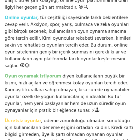
ulaşır. Bu erişim kolaylığı, online oyun platformlarına olan
ilgiyi her geçen gün artırmaktadır. 🎯🔍
Online oyunlar
, tür çeşitliliği sayesinde farklı beklentilere
cevap verir. Aksiyon, spor, yarış, bulmaca ve zeka oyunları
gibi birçok seçenek; kullanıcıların oyun oynama amacına
göre tercih edilir. Kimi oyuncular rekabeti severken, kimileri
sakin ve rahatlatıcı oyunları tercih eder. Bu durum, online
oyun sitelerinin geniş bir içerik sunmasını gerekli kılar ve
kullanıcıların aynı platformda farklı oyunlar keşfetmesini
sağlar. 🧭🎲
Oyun oynamak istiyorum
diyen kullanıcıların büyük bir
kısmı, hızlı açılan ve öğrenmesi kolay oyunları tercih eder.
Karmaşık kurallara sahip olmayan, kısa sürede oynanabilen
oyunlar özellikle yoğun kullanıcılar için idealdir. Bu tür
oyunlar, hem yeni başlayanlar hem de uzun süredir oyun
oynayanlar için pratik bir eğlence sunar. ⚡🕹️
Ücretsiz oyunlar
, ödeme zorunluluğu olmadan sunulduğu
için kullanıcıların deneme eşiğini ortadan kaldırır. Kredi kartı
bilgisi girmeden, üyelik şartı olmadan oynanan oyunlar