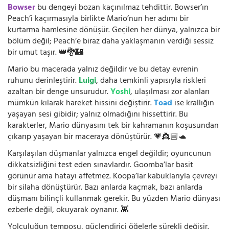
Bowser
bu dengeyi bozan kaçınılmaz tehdittir. Bowser’ın
Peach’i kaçırmasıyla birlikte Mario’nun her adımı bir
kurtarma hamlesine dönüşür. Geçilen her dünya, yalnızca bir
bölüm değil; Peach’e biraz daha yaklaşmanın verdiği sessiz
bir umut taşır. 👑🐉🏰
Mario bu macerada yalnız değildir ve bu detay evrenin
ruhunu derinleştirir.
Luigi
, daha temkinli yapısıyla riskleri
azaltan bir denge unsurudur.
Yoshi
, ulaşılması zor alanları
mümkün kılarak hareket hissini değiştirir.
Toad
ise krallığın
yaşayan sesi gibidir; yalnız olmadığını hissettirir. Bu
karakterler, Mario dünyasını tek bir kahramanın koşusundan
çıkarıp yaşayan bir maceraya dönüştürür. 💗👸🏼🐢
Karşılaşılan düşmanlar yalnızca engel değildir; oyuncunun
dikkatsizliğini test eden sınavlardır. Goomba’lar basit
görünür ama hatayı affetmez. Koopa’lar kabuklarıyla çevreyi
bir silaha dönüştürür. Bazı anlarda kaçmak, bazı anlarda
düşmanı bilinçli kullanmak gerekir. Bu yüzden Mario dünyası
ezberle değil, okuyarak oynanır. 👾
Yolculuğun temposu, güçlendirici öğelerle sürekli değişir.