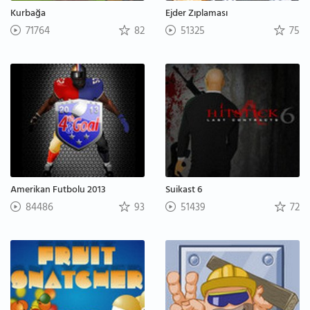
Kurbağa
Ejder Zıplaması
71764
82
51325
75
Amerikan Futbolu 2013
Suikast 6
84486
93
51439
72