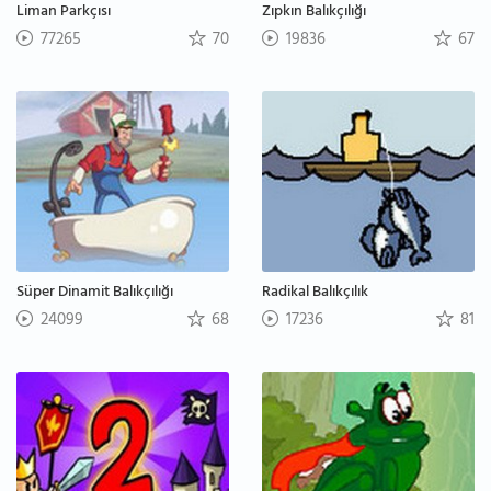
Liman Parkçısı
Zıpkın Balıkçılığı
77265
70
19836
67
Süper Dinamit Balıkçılığı
Radikal Balıkçılık
24099
68
17236
81