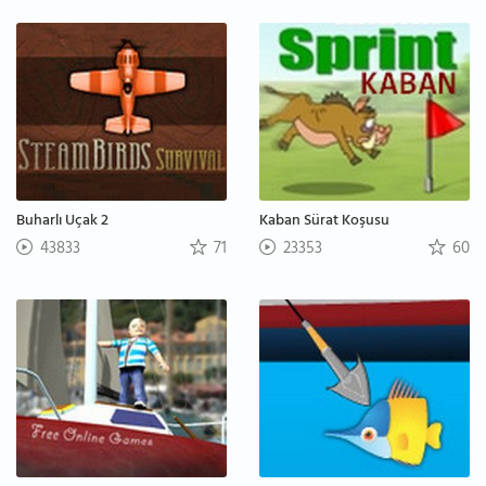
Buharlı Uçak 2
Kaban Sürat Koşusu
43833
71
23353
60