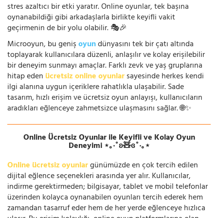
stres azaltıcı bir etki yaratır. Online oyunlar, tek başına
oynanabildiği gibi arkadaşlarla birlikte keyifli vakit
geçirmenin de bir yolu olabilir. 🎭🎉
Microoyun, bu geniş
oyun
dünyasını tek bir çatı altında
toplayarak kullanıcılara düzenli, anlaşılır ve kolay erişilebilir
bir deneyim sunmayı amaçlar. Farklı zevk ve yaş gruplarına
hitap eden
ücretsiz online oyunlar
sayesinde herkes kendi
ilgi alanına uygun içeriklere rahatlıkla ulaşabilir. Sade
tasarım, hızlı erişim ve ücretsiz oyun anlayışı, kullanıcıların
aradıkları eğlenceye zahmetsizce ulaşmasını sağlar. 🌐✨
Online Ücretsiz Oyunlar ile Keyifli ve Kolay Oyun
Deneyimi ⋆｡‧˚ʚ🧸ɞ˚‧｡⋆
Online ücretsiz oyunlar
günümüzde en çok tercih edilen
dijital eğlence seçenekleri arasında yer alır. Kullanıcılar,
indirme gerektirmeden; bilgisayar, tablet ve mobil telefonlar
üzerinden kolayca oynanabilen oyunları tercih ederek hem
zamandan tasarruf eder hem de her yerde eğlenceye hızlıca