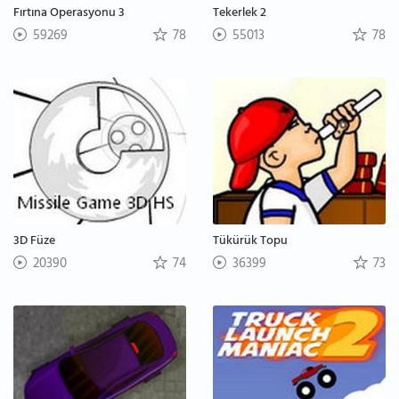
Fırtına Operasyonu 3
Tekerlek 2
59269
78
55013
78
3D Füze
Tükürük Topu
20390
74
36399
73