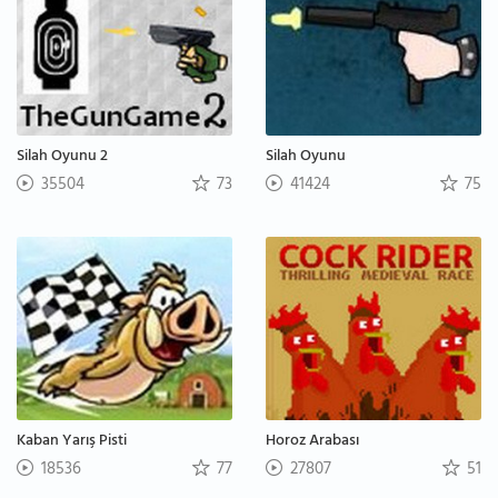
Silah Oyunu 2
Silah Oyunu
35504
73
41424
75
Kaban Yarış Pisti
Horoz Arabası
18536
77
27807
51