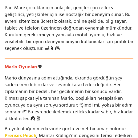
Pac-Man; çocuklar için anlaşılır, gençler için refleks
geliştirici, yetişkinler için ise nostaljik bir deneyim sunar. Bu
evreni sitemizde ücretsiz olarak, online şekilde; bilgisayar,
tablet ve telefon üzerinden doğrudan oynamak mümkündür.
Kurulum gerektirmeyen yapısıyla mobil uyumlu, hızlı ve
erişilebilir bir oyun deneyimi arayan kullanıcılar için pratik bir
seçenek oluşturur. 💻📱🎮
Mario Oyunları
🍄
Mario dünyasına adım attığında, ekranda gördüğün şey
sadece renkli bloklar ve sevimli karakterler değildir. Her
zıplamanın bir bedeli, her gecikmenin bir sonucu vardır.
Kırmızı şapkasıyla tanınan Mario, boşlukları hesaplarken
oyuncuya da aynı soruyu sordurur: “Şimdi mi, yoksa bir adım
sonra mı?” Bu evrende ilerlemek refleks kadar sabır, hız kadar
dikkat ister. 👸🏼
Bu yolculuğun merkezinde güçlü ve net bir amaç bulunur.
Prenses Peach
, Mantar Krallığı’nın dengesini temsil ederken