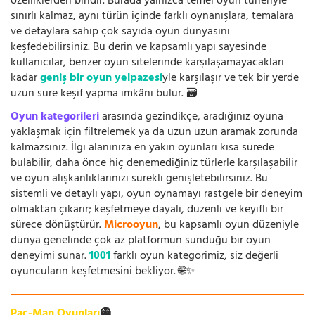
özelliklerden biridir. Burada yalnızca temel oyun türleriyle
sınırlı kalmaz, aynı türün içinde farklı oynanışlara, temalara
ve detaylara sahip çok sayıda oyun dünyasını
keşfedebilirsiniz. Bu derin ve kapsamlı yapı sayesinde
kullanıcılar, benzer oyun sitelerinde karşılaşamayacakları
kadar
geniş bir oyun yelpazesi
yle karşılaşır ve tek bir yerde
uzun süre keşif yapma imkânı bulur. 🗃️
Oyun kategorileri
arasında gezindikçe, aradığınız oyuna
yaklaşmak için filtrelemek ya da uzun uzun aramak zorunda
kalmazsınız. İlgi alanınıza en yakın oyunları kısa sürede
bulabilir, daha önce hiç denemediğiniz türlerle karşılaşabilir
ve oyun alışkanlıklarınızı sürekli genişletebilirsiniz. Bu
sistemli ve detaylı yapı, oyun oynamayı rastgele bir deneyim
olmaktan çıkarır; keşfetmeye dayalı, düzenli ve keyifli bir
sürece dönüştürür.
Microoyun
, bu kapsamlı oyun düzeniyle
dünya genelinde çok az platformun sunduğu bir oyun
deneyimi sunar.
1001
farklı oyun kategorimiz, siz değerli
oyuncuların keşfetmesini bekliyor. 🌐✨
Pac-Man Oyunları
👻