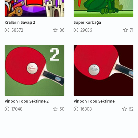
Kralların Savaşı 2
Süper Kurbağa
58572
86
29036
71
Pinpon Topu Sektirme 2
Pinpon Topu Sektirme
17048
60
16808
62