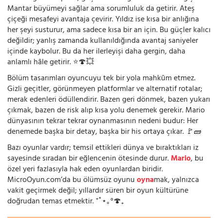
Mantar büyümeyi sağlar ama sorumluluk da getirir. Ateş
çiçeği mesafeyi avantaja çevirir. Yıldız ise kısa bir anlığına
her şeyi susturur, ama sadece kısa bir an için. Bu güçler kalıcı
değildir; yanlış zamanda kullanıldığında avantaj saniyeler
içinde kaybolur. Bu da her ilerleyişi daha gergin, daha
anlamlı hâle getirir. ⭐🍄💥
Bölüm tasarımları oyuncuyu tek bir yola mahkûm etmez.
Gizli geçitler, görünmeyen platformlar ve alternatif rotalar;
merak edenleri ödüllendirir. Bazen geri dönmek, bazen yukarı
çıkmak, bazen de risk alıp kısa yolu denemek gerekir. Mario
dünyasının tekrar tekrar oynanmasının nedeni budur: Her
denemede başka bir detay, başka bir his ortaya çıkar. 🚩🧱
Bazı oyunlar vardır; temsil ettikleri dünya ve bıraktıkları iz
sayesinde sıradan bir eğlencenin ötesinde durur.
Mario
, bu
özel yeri fazlasıyla hak eden oyunlardan biridir.
MicroOyun.com’da bu ölümsüz oyunu
oyna
mak, yalnızca
vakit geçirmek değil; yıllardır süren bir oyun kültürüne
doğrudan temas etmektir. ⁺˚⋆｡°🍄₊