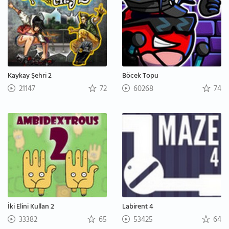
Kaykay Şehri 2
Böcek Topu
21147
72
60268
74
İki Elini Kullan 2
Labirent 4
33382
65
53425
64