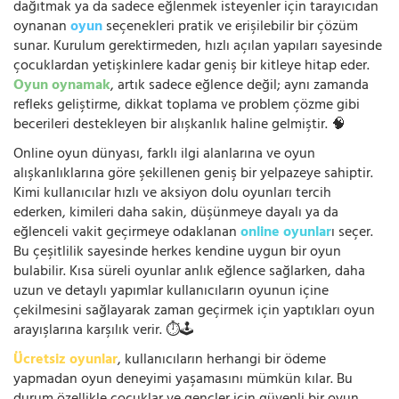
dağıtmak ya da sadece eğlenmek isteyenler için tarayıcıdan
oynanan
oyun
seçenekleri pratik ve erişilebilir bir çözüm
sunar. Kurulum gerektirmeden, hızlı açılan yapıları sayesinde
çocuklardan yetişkinlere kadar geniş bir kitleye hitap eder.
Oyun oynamak
, artık sadece eğlence değil; aynı zamanda
refleks geliştirme, dikkat toplama ve problem çözme gibi
becerileri destekleyen bir alışkanlık haline gelmiştir. 🧠
Online oyun dünyası, farklı ilgi alanlarına ve oyun
alışkanlıklarına göre şekillenen geniş bir yelpazeye sahiptir.
Kimi kullanıcılar hızlı ve aksiyon dolu oyunları tercih
ederken, kimileri daha sakin, düşünmeye dayalı ya da
eğlenceli vakit geçirmeye odaklanan
online oyunlar
ı seçer.
Bu çeşitlilik sayesinde herkes kendine uygun bir oyun
bulabilir. Kısa süreli oyunlar anlık eğlence sağlarken, daha
uzun ve detaylı yapımlar kullanıcıların oyunun içine
çekilmesini sağlayarak zaman geçirmek için yaptıkları oyun
arayışlarına karşılık verir. ⏱️🕹️
Ücretsiz oyunlar
, kullanıcıların herhangi bir ödeme
yapmadan oyun deneyimi yaşamasını mümkün kılar. Bu