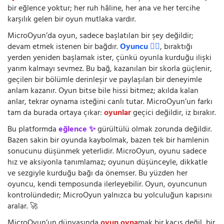
bir eğlence yoktur; her ruh hâline, her ana ve her tercihe
karşılık gelen bir oyun mutlaka vardır.
MicroOyun’da oyun, sadece başlatılan bir şey değildir;
devam etmek istenen bir bağdır.
Oyuncu 🧍‍♂️
, bıraktığı
yerden yeniden başlamak ister, çünkü oyunla kurduğu ilişki
yarım kalmayı sevmez. Bu bağ, kazanılan bir skorla güçlenir,
geçilen bir bölümle derinleşir ve paylaşılan bir deneyimle
anlam kazanır. Oyun bitse bile hissi bitmez; akılda kalan
anlar, tekrar oynama isteğini canlı tutar. MicroOyun’un farkı
tam da burada ortaya çıkar:
oyunlar
geçici değildir, iz bırakır.
Bu platformda
eğlence ✨
gürültülü olmak zorunda değildir.
Bazen sakin bir oyunda kaybolmak, bazen tek bir hamlenin
sonucunu düşünmek yeterlidir. MicroOyun, oyunu sadece
hız ve aksiyonla tanımlamaz; oyunun düşünceyle, dikkatle
ve sezgiyle kurduğu bağı da önemser. Bu yüzden her
oyuncu, kendi temposunda ilerleyebilir. Oyun, oyuncunun
kontrolündedir; MicroOyun yalnızca bu yolculuğun kapısını
aralar. 🚀
MicroOyun’un dünyasında
oyun oyna
mak bir kaçış değil, bir