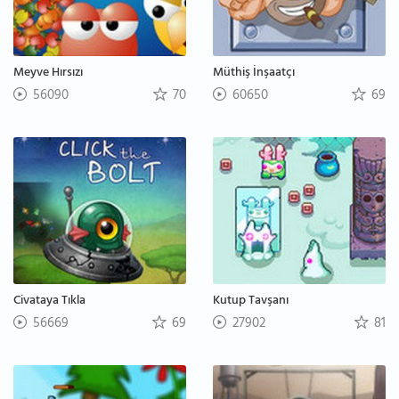
Meyve Hırsızı
Müthiş İnşaatçı
56090
70
60650
69
Civataya Tıkla
Kutup Tavşanı
56669
69
27902
81