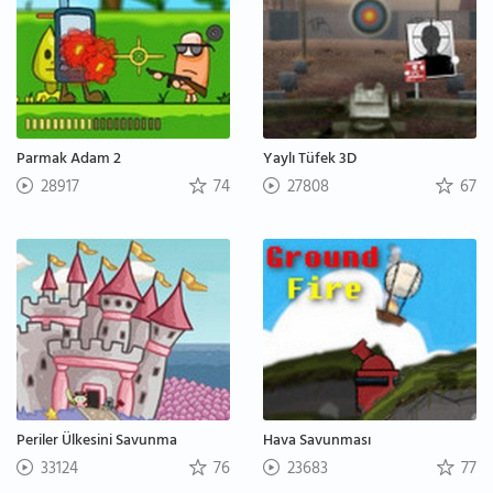
Parmak Adam 2
Yaylı Tüfek 3D
28917
74
27808
67
Periler Ülkesini Savunma
Hava Savunması
33124
76
23683
77