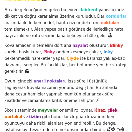
Arcade geleneğinden gelen bu evren,
labirent
yapısı içinde
dikkat ve doğru karar alma üzerine kuruludur. Dar
koridorlar
arasında ilerlerken hedef, harita üzerindeki tüm
noktaları
temizlemektir. Alan yapısı basit görünse de ilerledikçe hata
payı azalır ve rota seçimi daha belirleyici hâle gelir. 🕹️
Kovalamacanın temelini dört ana
hayalet
oluşturur.
Blinky
sürekli baskı kurar,
Pinky
önden kesmeye çalışır,
Inky
beklenmedik hareketler yapar,
Clyde
ise kararsız yaklaş-kaç
davranışı sergiler. Bu farklılıklar, her bölümde yeni bir strateji
gerektirir. 👻
Oyun içindeki
enerji noktaları
, kısa süreli üstünlük
sağlayarak kovalamacanın yönünü değiştirir. Bu anlarda
daha cesur hamleler yapmak mümkün olur ancak süre
kısıtlıdır ve zamanlama kritik öneme sahiptir. ⚡
Skor sisteminde
meyveler
önemli rol oynar.
Kiraz
,
çilek
,
portakal
ve
üzüm
gibi bonuslar ek puan kazandırırken
oyuncuyu daha riskli alanlara yönlendirebilir. Bu denge,
ustalaşmayı teşvik eden temel unsurlardan biridir. 🍒🍓🍊🍇