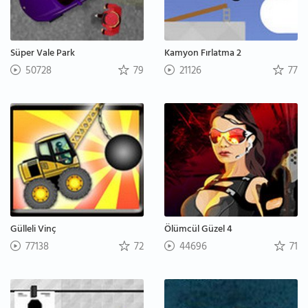
Süper Vale Park
Kamyon Fırlatma 2
50728
79
21126
77
Gülleli Vinç
Ölümcül Güzel 4
77138
72
44696
71