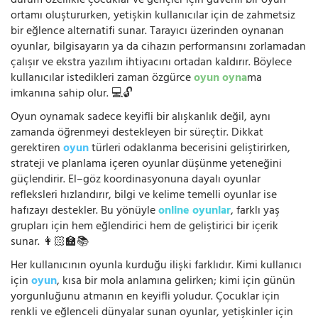
durum özellikle çocuklar ve gençler için güvenli bir oyun
ortamı oluştururken, yetişkin kullanıcılar için de zahmetsiz
bir eğlence alternatifi sunar. Tarayıcı üzerinden oynanan
oyunlar, bilgisayarın ya da cihazın performansını zorlamadan
çalışır ve ekstra yazılım ihtiyacını ortadan kaldırır. Böylece
kullanıcılar istedikleri zaman özgürce
oyun oyna
ma
imkanına sahip olur. 💻🔓
Oyun oynamak sadece keyifli bir alışkanlık değil, aynı
zamanda öğrenmeyi destekleyen bir süreçtir. Dikkat
gerektiren
oyun
türleri odaklanma becerisini geliştirirken,
strateji ve planlama içeren oyunlar düşünme yeteneğini
güçlendirir. El–göz koordinasyonuna dayalı oyunlar
refleksleri hızlandırır, bilgi ve kelime temelli oyunlar ise
hafızayı destekler. Bu yönüyle
online oyunlar
, farklı yaş
grupları için hem eğlendirici hem de geliştirici bir içerik
sunar. 👩🏻‍🏫📚
Her kullanıcının oyunla kurduğu ilişki farklıdır. Kimi kullanıcı
için
oyun
, kısa bir mola anlamına gelirken; kimi için günün
yorgunluğunu atmanın en keyifli yoludur. Çocuklar için
renkli ve eğlenceli dünyalar sunan oyunlar, yetişkinler için