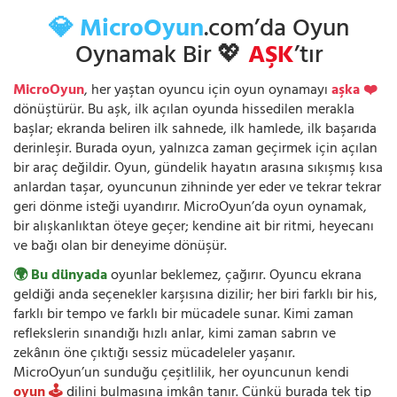
💎 MicroOyun
.com’da Oyun
Oynamak Bir 💖
AŞK
’tır
MicroOyun
, her yaştan oyuncu için oyun oynamayı
aşka ❤️
dönüştürür. Bu aşk, ilk açılan oyunda hissedilen merakla
başlar; ekranda beliren ilk sahnede, ilk hamlede, ilk başarıda
derinleşir. Burada oyun, yalnızca zaman geçirmek için açılan
bir araç değildir. Oyun, gündelik hayatın arasına sıkışmış kısa
anlardan taşar, oyuncunun zihninde yer eder ve tekrar tekrar
geri dönme isteği uyandırır. MicroOyun’da oyun oynamak,
bir alışkanlıktan öteye geçer; kendine ait bir ritmi, heyecanı
ve bağı olan bir deneyime dönüşür.
🌍 Bu dünyada
oyunlar beklemez, çağırır. Oyuncu ekrana
geldiği anda seçenekler karşısına dizilir; her biri farklı bir his,
farklı bir tempo ve farklı bir mücadele sunar. Kimi zaman
reflekslerin sınandığı hızlı anlar, kimi zaman sabrın ve
zekânın öne çıktığı sessiz mücadeleler yaşanır.
MicroOyun’un sunduğu çeşitlilik, her oyuncunun kendi
oyun 🕹️
dilini bulmasına imkân tanır. Çünkü burada tek tip