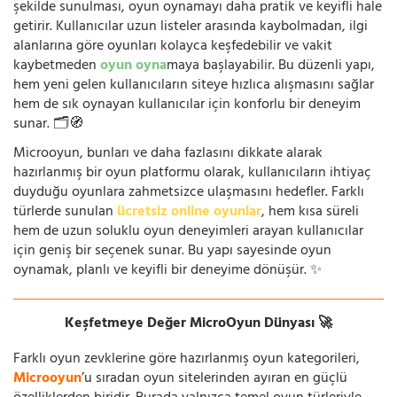
şekilde sunulması, oyun oynamayı daha pratik ve keyifli hale
getirir. Kullanıcılar uzun listeler arasında kaybolmadan, ilgi
alanlarına göre oyunları kolayca keşfedebilir ve vakit
kaybetmeden
oyun oyna
maya başlayabilir. Bu düzenli yapı,
hem yeni gelen kullanıcıların siteye hızlıca alışmasını sağlar
hem de sık oynayan kullanıcılar için konforlu bir deneyim
sunar. 🗂️🧭
Microoyun, bunları ve daha fazlasını dikkate alarak
hazırlanmış bir oyun platformu olarak, kullanıcıların ihtiyaç
duyduğu oyunlara zahmetsizce ulaşmasını hedefler. Farklı
türlerde sunulan
ücretsiz online oyunlar
, hem kısa süreli
hem de uzun soluklu oyun deneyimleri arayan kullanıcılar
için geniş bir seçenek sunar. Bu yapı sayesinde oyun
oynamak, planlı ve keyifli bir deneyime dönüşür. ✨
Keşfetmeye Değer MicroOyun Dünyası 🚀
Farklı oyun zevklerine göre hazırlanmış oyun kategorileri,
Microoyun
’u sıradan oyun sitelerinden ayıran en güçlü