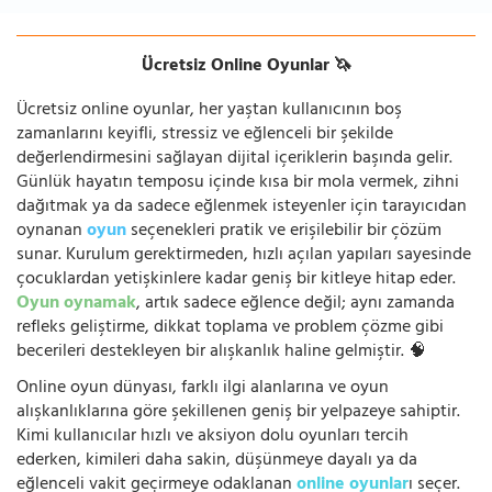
Ücretsiz Online Oyunlar 🦄
Ücretsiz online oyunlar, her yaştan kullanıcının boş
zamanlarını keyifli, stressiz ve eğlenceli bir şekilde
değerlendirmesini sağlayan dijital içeriklerin başında gelir.
Günlük hayatın temposu içinde kısa bir mola vermek, zihni
dağıtmak ya da sadece eğlenmek isteyenler için tarayıcıdan
oynanan
oyun
seçenekleri pratik ve erişilebilir bir çözüm
sunar. Kurulum gerektirmeden, hızlı açılan yapıları sayesinde
çocuklardan yetişkinlere kadar geniş bir kitleye hitap eder.
Oyun oynamak
, artık sadece eğlence değil; aynı zamanda
refleks geliştirme, dikkat toplama ve problem çözme gibi
becerileri destekleyen bir alışkanlık haline gelmiştir. 🧠
Online oyun dünyası, farklı ilgi alanlarına ve oyun
alışkanlıklarına göre şekillenen geniş bir yelpazeye sahiptir.
Kimi kullanıcılar hızlı ve aksiyon dolu oyunları tercih
ederken, kimileri daha sakin, düşünmeye dayalı ya da
eğlenceli vakit geçirmeye odaklanan
online oyunlar
ı seçer.