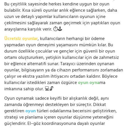
Bu çeşitlilik sayesinde herkes kendine uygun bir oyun
bulabilir. Kısa süreli oyunlar anlık eğlence sağlarken, daha
uzun ve detaylı yapımlar kullanıcıların oyunun içine
çekilmesini sağlayarak zaman geçirmek için yaptıkları oyun
arayışlarına karşılık verir. ⏱️🕹️
Ücretsiz oyunlar
, kullanıcıların herhangi bir ödeme
yapmadan oyun deneyimi yaşamasını mümkün kılar. Bu
durum özellikle çocuklar ve gençler için güvenli bir oyun
ortamı oluştururken, yetişkin kullanıcılar için de zahmetsiz
bir eğlence alternatifi sunar. Tarayıcı üzerinden oynanan
oyunlar, bilgisayarın ya da cihazın performansını zorlamadan
çalışır ve ekstra yazılım ihtiyacını ortadan kaldırır. Böylece
kullanıcılar istedikleri zaman özgürce
oyun oyna
ma
imkanına sahip olur. 💻🔓
Oyun oynamak sadece keyifli bir alışkanlık değil, aynı
zamanda öğrenmeyi destekleyen bir süreçtir. Dikkat
gerektiren
oyun
türleri odaklanma becerisini geliştirirken,
strateji ve planlama içeren oyunlar düşünme yeteneğini
güçlendirir. El–göz koordinasyonuna dayalı oyunlar