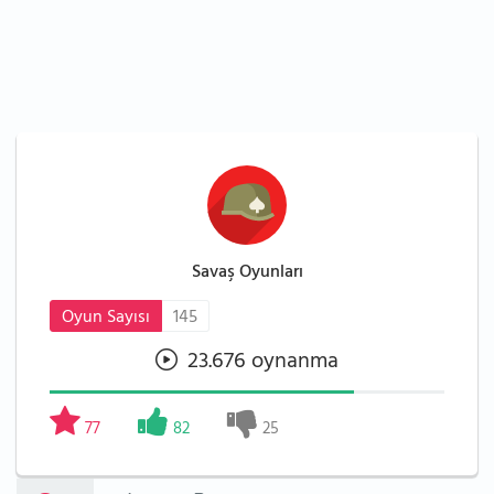
Savaş Oyunları
Oyun Sayısı
145
23.676 oynanma
77
82
25