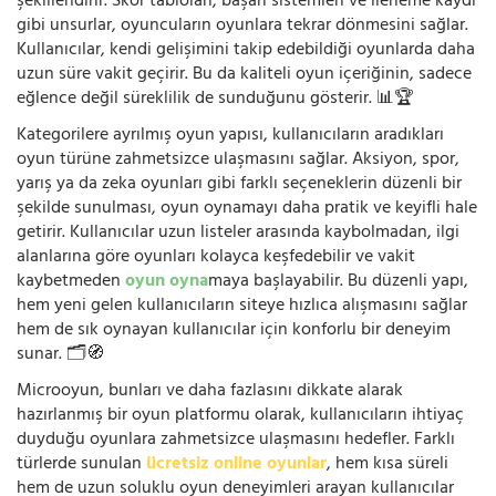
şekillendirir. Skor tabloları, başarı sistemleri ve ilerleme kaydı
gibi unsurlar, oyuncuların oyunlara tekrar dönmesini sağlar.
Kullanıcılar, kendi gelişimini takip edebildiği oyunlarda daha
uzun süre vakit geçirir. Bu da kaliteli oyun içeriğinin, sadece
eğlence değil süreklilik de sunduğunu gösterir. 📊🏆
Kategorilere ayrılmış oyun yapısı, kullanıcıların aradıkları
oyun türüne zahmetsizce ulaşmasını sağlar. Aksiyon, spor,
yarış ya da zeka oyunları gibi farklı seçeneklerin düzenli bir
şekilde sunulması, oyun oynamayı daha pratik ve keyifli hale
getirir. Kullanıcılar uzun listeler arasında kaybolmadan, ilgi
alanlarına göre oyunları kolayca keşfedebilir ve vakit
kaybetmeden
oyun oyna
maya başlayabilir. Bu düzenli yapı,
hem yeni gelen kullanıcıların siteye hızlıca alışmasını sağlar
hem de sık oynayan kullanıcılar için konforlu bir deneyim
sunar. 🗂️🧭
Microoyun, bunları ve daha fazlasını dikkate alarak
hazırlanmış bir oyun platformu olarak, kullanıcıların ihtiyaç
duyduğu oyunlara zahmetsizce ulaşmasını hedefler. Farklı
türlerde sunulan
ücretsiz online oyunlar
, hem kısa süreli
hem de uzun soluklu oyun deneyimleri arayan kullanıcılar