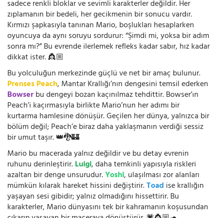
sadece renkli bloklar ve sevimli karakterler değildir. Her
zıplamanın bir bedeli, her gecikmenin bir sonucu vardır.
Kırmızı şapkasıyla tanınan Mario, boşlukları hesaplarken
oyuncuya da aynı soruyu sordurur: “Şimdi mi, yoksa bir adım
sonra mı?” Bu evrende ilerlemek refleks kadar sabır, hız kadar
dikkat ister. 👸🏼
Bu yolculuğun merkezinde güçlü ve net bir amaç bulunur.
Prenses Peach
, Mantar Krallığı’nın dengesini temsil ederken
Bowser
bu dengeyi bozan kaçınılmaz tehdittir. Bowser’ın
Peach’i kaçırmasıyla birlikte Mario’nun her adımı bir
kurtarma hamlesine dönüşür. Geçilen her dünya, yalnızca bir
bölüm değil; Peach’e biraz daha yaklaşmanın verdiği sessiz
bir umut taşır. 👑🐉🏰
Mario bu macerada yalnız değildir ve bu detay evrenin
ruhunu derinleştirir.
Luigi
, daha temkinli yapısıyla riskleri
azaltan bir denge unsurudur.
Yoshi
, ulaşılması zor alanları
mümkün kılarak hareket hissini değiştirir.
Toad
ise krallığın
yaşayan sesi gibidir; yalnız olmadığını hissettirir. Bu
karakterler, Mario dünyasını tek bir kahramanın koşusundan