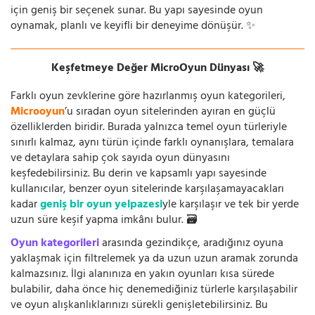
için geniş bir seçenek sunar. Bu yapı sayesinde oyun
oynamak, planlı ve keyifli bir deneyime dönüşür. ✨
Keşfetmeye Değer MicroOyun Dünyası 🚀
Farklı oyun zevklerine göre hazırlanmış oyun kategorileri,
Microoyun
’u sıradan oyun sitelerinden ayıran en güçlü
özelliklerden biridir. Burada yalnızca temel oyun türleriyle
sınırlı kalmaz, aynı türün içinde farklı oynanışlara, temalara
ve detaylara sahip çok sayıda oyun dünyasını
keşfedebilirsiniz. Bu derin ve kapsamlı yapı sayesinde
kullanıcılar, benzer oyun sitelerinde karşılaşamayacakları
kadar
geniş bir oyun yelpazesi
yle karşılaşır ve tek bir yerde
uzun süre keşif yapma imkânı bulur. 🗃️
Oyun kategorileri
arasında gezindikçe, aradığınız oyuna
yaklaşmak için filtrelemek ya da uzun uzun aramak zorunda
kalmazsınız. İlgi alanınıza en yakın oyunları kısa sürede
bulabilir, daha önce hiç denemediğiniz türlerle karşılaşabilir
ve oyun alışkanlıklarınızı sürekli genişletebilirsiniz. Bu