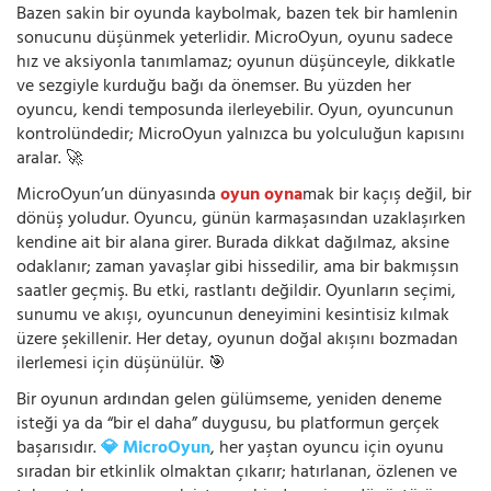
Bazen sakin bir oyunda kaybolmak, bazen tek bir hamlenin
sonucunu düşünmek yeterlidir. MicroOyun, oyunu sadece
hız ve aksiyonla tanımlamaz; oyunun düşünceyle, dikkatle
ve sezgiyle kurduğu bağı da önemser. Bu yüzden her
oyuncu, kendi temposunda ilerleyebilir. Oyun, oyuncunun
kontrolündedir; MicroOyun yalnızca bu yolculuğun kapısını
aralar. 🚀
MicroOyun’un dünyasında
oyun oyna
mak bir kaçış değil, bir
dönüş yoludur. Oyuncu, günün karmaşasından uzaklaşırken
kendine ait bir alana girer. Burada dikkat dağılmaz, aksine
odaklanır; zaman yavaşlar gibi hissedilir, ama bir bakmışsın
saatler geçmiş. Bu etki, rastlantı değildir. Oyunların seçimi,
sunumu ve akışı, oyuncunun deneyimini kesintisiz kılmak
üzere şekillenir. Her detay, oyunun doğal akışını bozmadan
ilerlemesi için düşünülür. 🎯
Bir oyunun ardından gelen gülümseme, yeniden deneme
isteği ya da “bir el daha” duygusu, bu platformun gerçek
başarısıdır.
💎 MicroOyun
, her yaştan oyuncu için oyunu
sıradan bir etkinlik olmaktan çıkarır; hatırlanan, özlenen ve