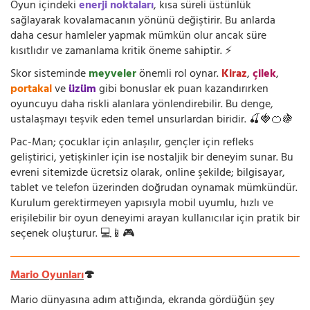
Oyun içindeki
enerji noktaları
, kısa süreli üstünlük
sağlayarak kovalamacanın yönünü değiştirir. Bu anlarda
daha cesur hamleler yapmak mümkün olur ancak süre
kısıtlıdır ve zamanlama kritik öneme sahiptir. ⚡
Skor sisteminde
meyveler
önemli rol oynar.
Kiraz
,
çilek
,
portakal
ve
üzüm
gibi bonuslar ek puan kazandırırken
oyuncuyu daha riskli alanlara yönlendirebilir. Bu denge,
ustalaşmayı teşvik eden temel unsurlardan biridir. 🍒🍓🍊🍇
Pac-Man; çocuklar için anlaşılır, gençler için refleks
geliştirici, yetişkinler için ise nostaljik bir deneyim sunar. Bu
evreni sitemizde ücretsiz olarak, online şekilde; bilgisayar,
tablet ve telefon üzerinden doğrudan oynamak mümkündür.
Kurulum gerektirmeyen yapısıyla mobil uyumlu, hızlı ve
erişilebilir bir oyun deneyimi arayan kullanıcılar için pratik bir
seçenek oluşturur. 💻📱🎮
Mario Oyunları
🍄
Mario dünyasına adım attığında, ekranda gördüğün şey