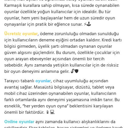
Karmaşık kurallara sahip olmayan, kısa sürede oynanabilen
oyunlar özellikle yoğun kullanıcılar için idealdir. Bu tür
oyunlar, hem yeni başlayanlar hem de uzun süredir oyun
oynayanlar için pratik bir eğlence sunar. ⚡🕹️
Ücretsiz oyunlar
, ödeme zorunluluğu olmadan sunulduğu
için kullanıcıların deneme eşiğini ortadan kaldırır. Kredi kartı
bilgisi girmeden, üyelik şartı olmadan oynanan oyunlar
güven algısını güçlendirir. Bu durum, özellikle çocuklar için
oyun arayan ebeveynler açısından önemli bir tercih
sebebidir. Aynı zamanda yetişkin kullanıcılar için de risksiz
bir oyun deneyimi anlamına gelir. 🔓🛡️
Tarayıcı tabanlı
oyunlar
, cihaz uyumluluğu açısından
avantaj sağlar. Masaüstü bilgisayar, dizüstü, tablet veya
mobil cihaz üzerinden oynanabilen oyunlar, kullanıcıların
farklı ortamlarda aynı deneyimi yaşamasına imkân tanır. Bu
esneklik, “her yerden oyun oyna” beklentisini karşılayan
önemli bir faktördür. 📱💻
Online oyunlar
aynı zamanda kullanıcı alışkanlıklarını da