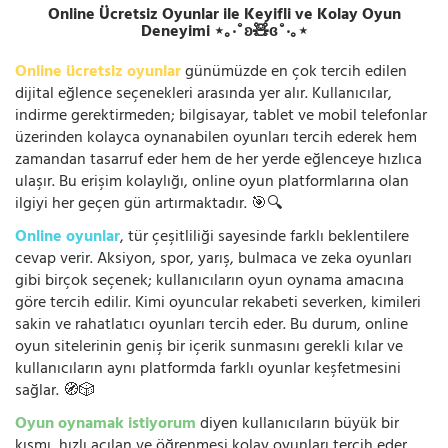
Online Ücretsiz Oyunlar ile Keyifli ve Kolay Oyun
Deneyimi ⋆｡‧˚ʚ🧸ɞ˚‧｡⋆
Online ücretsiz oyunlar
günümüzde en çok tercih edilen
dijital eğlence seçenekleri arasında yer alır. Kullanıcılar,
indirme gerektirmeden; bilgisayar, tablet ve mobil telefonlar
üzerinden kolayca oynanabilen oyunları tercih ederek hem
zamandan tasarruf eder hem de her yerde eğlenceye hızlıca
ulaşır. Bu erişim kolaylığı, online oyun platformlarına olan
ilgiyi her geçen gün artırmaktadır. 🎯🔍
Online oyunlar
, tür çeşitliliği sayesinde farklı beklentilere
cevap verir. Aksiyon, spor, yarış, bulmaca ve zeka oyunları
gibi birçok seçenek; kullanıcıların oyun oynama amacına
göre tercih edilir. Kimi oyuncular rekabeti severken, kimileri
sakin ve rahatlatıcı oyunları tercih eder. Bu durum, online
oyun sitelerinin geniş bir içerik sunmasını gerekli kılar ve
kullanıcıların aynı platformda farklı oyunlar keşfetmesini
sağlar. 🧭🎲
Oyun oynamak istiyorum
diyen kullanıcıların büyük bir
kısmı, hızlı açılan ve öğrenmesi kolay oyunları tercih eder.