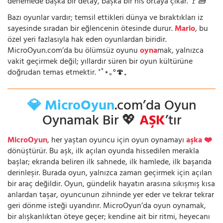
denemede başka bir detay, başka bir his ortaya çıkar. 🚩🧱
Bazı oyunlar vardır; temsil ettikleri dünya ve bıraktıkları iz
sayesinde sıradan bir eğlencenin ötesinde durur.
Mario
, bu
özel yeri fazlasıyla hak eden oyunlardan biridir.
MicroOyun.com’da bu ölümsüz oyunu
oyna
mak, yalnızca
vakit geçirmek değil; yıllardır süren bir oyun kültürüne
doğrudan temas etmektir. ⁺˚⋆｡°🍄₊
💎 MicroOyun
.com’da Oyun
Oynamak Bir 💖
AŞK
’tır
MicroOyun
, her yaştan oyuncu için oyun oynamayı
aşka ❤️
dönüştürür. Bu aşk, ilk açılan oyunda hissedilen merakla
başlar; ekranda beliren ilk sahnede, ilk hamlede, ilk başarıda
derinleşir. Burada oyun, yalnızca zaman geçirmek için açılan
bir araç değildir. Oyun, gündelik hayatın arasına sıkışmış kısa
anlardan taşar, oyuncunun zihninde yer eder ve tekrar tekrar
geri dönme isteği uyandırır. MicroOyun’da oyun oynamak,
bir alışkanlıktan öteye geçer; kendine ait bir ritmi, heyecanı