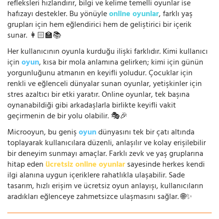
refleksleri hızlandırır, bilgi ve kelime temelli oyunlar ise
hafızayı destekler. Bu yönüyle
online oyunlar
, farklı yaş
grupları için hem eğlendirici hem de geliştirici bir içerik
sunar. 👩🏻‍🏫📚
Her kullanıcının oyunla kurduğu ilişki farklıdır. Kimi kullanıcı
için
oyun
, kısa bir mola anlamına gelirken; kimi için günün
yorgunluğunu atmanın en keyifli yoludur. Çocuklar için
renkli ve eğlenceli dünyalar sunan oyunlar, yetişkinler için
stres azaltıcı bir etki yaratır. Online oyunlar, tek başına
oynanabildiği gibi arkadaşlarla birlikte keyifli vakit
geçirmenin de bir yolu olabilir. 🎭🎉
Microoyun, bu geniş
oyun
dünyasını tek bir çatı altında
toplayarak kullanıcılara düzenli, anlaşılır ve kolay erişilebilir
bir deneyim sunmayı amaçlar. Farklı zevk ve yaş gruplarına
hitap eden
ücretsiz online oyunlar
sayesinde herkes kendi
ilgi alanına uygun içeriklere rahatlıkla ulaşabilir. Sade
tasarım, hızlı erişim ve ücretsiz oyun anlayışı, kullanıcıların
aradıkları eğlenceye zahmetsizce ulaşmasını sağlar. 🌐✨