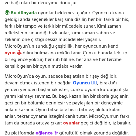
ve bağı olan bir deneyime dönüşür.
🌍 Bu dünyada
oyunlar beklemez, çağırır. Oyuncu ekrana
geldiği anda seçenekler karşısına dizilir; her biri farklı bir his,
farklı bir tempo ve farklı bir mücadele sunar. Kimi zaman
reflekslerin sınandığı hızlı anlar, kimi zaman sabrın ve
zekânın öne çıktığı sessiz mücadeleler yaşanır.
MicroOyun’un sunduğu çeşitlilik, her oyuncunun kendi
oyun 🕹️
dilini bulmasına imkân tanır. Çünkü burada tek tip
bir eğlence yoktur; her ruh hâline, her ana ve her tercihe
karşılık gelen bir oyun mutlaka vardır.
MicroOyun’da oyun, sadece başlatılan bir şey değildir;
devam etmek istenen bir bağdır.
Oyuncu 🧍‍♂️
, bıraktığı
yerden yeniden başlamak ister, çünkü oyunla kurduğu ilişki
yarım kalmayı sevmez. Bu bağ, kazanılan bir skorla güçlenir,
geçilen bir bölümle derinleşir ve paylaşılan bir deneyimle
anlam kazanır. Oyun bitse bile hissi bitmez; akılda kalan
anlar, tekrar oynama isteğini canlı tutar. MicroOyun’un farkı
tam da burada ortaya çıkar:
oyunlar
geçici değildir, iz bırakır.
Bu platformda
eğlence ✨
gürültülü olmak zorunda değildir.