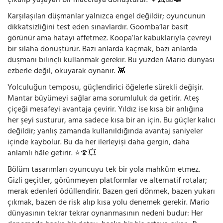
çıkarıp yaşayan bir maceraya dönüştürür. 💗👸🏼🐢
Karşılaşılan düşmanlar yalnızca engel değildir; oyuncunun
dikkatsizliğini test eden sınavlardır. Goomba’lar basit
görünür ama hatayı affetmez. Koopa’lar kabuklarıyla çevreyi
bir silaha dönüştürür. Bazı anlarda kaçmak, bazı anlarda
düşmanı bilinçli kullanmak gerekir. Bu yüzden Mario dünyası
ezberle değil, okuyarak oynanır. 👾
Yolculuğun temposu, güçlendirici öğelerle sürekli değişir.
Mantar büyümeyi sağlar ama sorumluluk da getirir. Ateş
çiçeği mesafeyi avantaja çevirir. Yıldız ise kısa bir anlığına
her şeyi susturur, ama sadece kısa bir an için. Bu güçler kalıcı
değildir; yanlış zamanda kullanıldığında avantaj saniyeler
içinde kaybolur. Bu da her ilerleyişi daha gergin, daha
anlamlı hâle getirir. ⭐🍄💥
Bölüm tasarımları oyuncuyu tek bir yola mahkûm etmez.
Gizli geçitler, görünmeyen platformlar ve alternatif rotalar;
merak edenleri ödüllendirir. Bazen geri dönmek, bazen yukarı
çıkmak, bazen de risk alıp kısa yolu denemek gerekir. Mario
dünyasının tekrar tekrar oynanmasının nedeni budur: Her