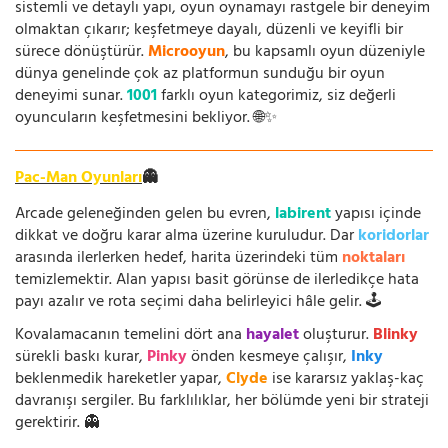
sistemli ve detaylı yapı, oyun oynamayı rastgele bir deneyim
olmaktan çıkarır; keşfetmeye dayalı, düzenli ve keyifli bir
sürece dönüştürür.
Microoyun
, bu kapsamlı oyun düzeniyle
dünya genelinde çok az platformun sunduğu bir oyun
deneyimi sunar.
1001
farklı oyun kategorimiz, siz değerli
oyuncuların keşfetmesini bekliyor. 🌐✨
Pac-Man Oyunları
👻
Arcade geleneğinden gelen bu evren,
labirent
yapısı içinde
dikkat ve doğru karar alma üzerine kuruludur. Dar
koridorlar
arasında ilerlerken hedef, harita üzerindeki tüm
noktaları
temizlemektir. Alan yapısı basit görünse de ilerledikçe hata
payı azalır ve rota seçimi daha belirleyici hâle gelir. 🕹️
Kovalamacanın temelini dört ana
hayalet
oluşturur.
Blinky
sürekli baskı kurar,
Pinky
önden kesmeye çalışır,
Inky
beklenmedik hareketler yapar,
Clyde
ise kararsız yaklaş-kaç
davranışı sergiler. Bu farklılıklar, her bölümde yeni bir strateji
gerektirir. 👻