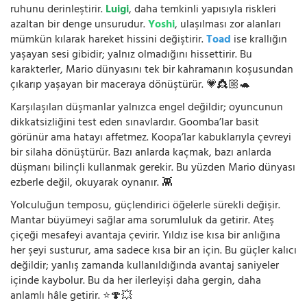
ruhunu derinleştirir.
Luigi
, daha temkinli yapısıyla riskleri
azaltan bir denge unsurudur.
Yoshi
, ulaşılması zor alanları
mümkün kılarak hareket hissini değiştirir.
Toad
ise krallığın
yaşayan sesi gibidir; yalnız olmadığını hissettirir. Bu
karakterler, Mario dünyasını tek bir kahramanın koşusundan
çıkarıp yaşayan bir maceraya dönüştürür. 💗👸🏼🐢
Karşılaşılan düşmanlar yalnızca engel değildir; oyuncunun
dikkatsizliğini test eden sınavlardır. Goomba’lar basit
görünür ama hatayı affetmez. Koopa’lar kabuklarıyla çevreyi
bir silaha dönüştürür. Bazı anlarda kaçmak, bazı anlarda
düşmanı bilinçli kullanmak gerekir. Bu yüzden Mario dünyası
ezberle değil, okuyarak oynanır. 👾
Yolculuğun temposu, güçlendirici öğelerle sürekli değişir.
Mantar büyümeyi sağlar ama sorumluluk da getirir. Ateş
çiçeği mesafeyi avantaja çevirir. Yıldız ise kısa bir anlığına
her şeyi susturur, ama sadece kısa bir an için. Bu güçler kalıcı
değildir; yanlış zamanda kullanıldığında avantaj saniyeler
içinde kaybolur. Bu da her ilerleyişi daha gergin, daha
anlamlı hâle getirir. ⭐🍄💥