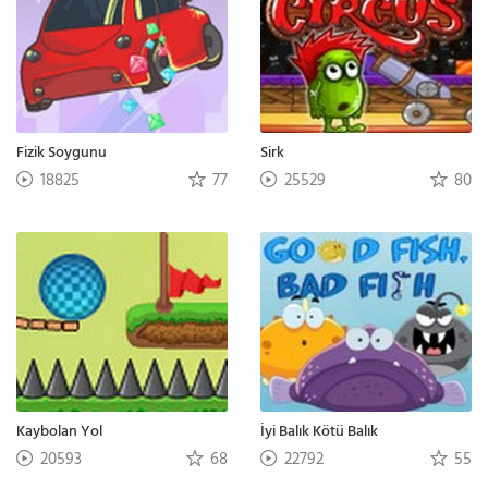
Fizik Soygunu
Sirk
18825
77
25529
80
Kaybolan Yol
İyi Balık Kötü Balık
20593
68
22792
55