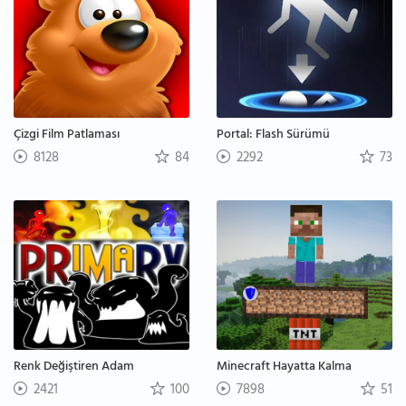
Çizgi Film Patlaması
Portal: Flash Sürümü
8128
84
2292
73
Renk Değiştiren Adam
Minecraft Hayatta Kalma
2421
100
7898
51