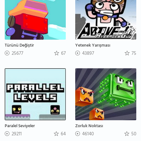
Türünü Değiştir
Yetenek Yarışması
25677
67
43897
75
Paralel Seviyeler
Zorluk Noktası
29211
64
46140
50