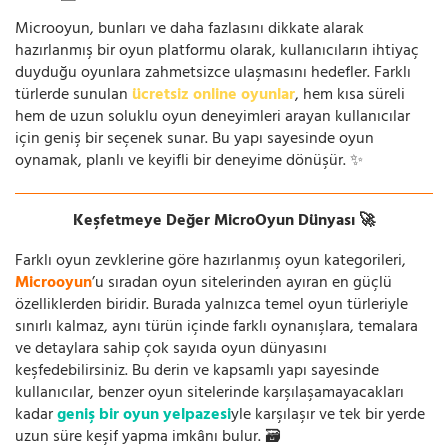
Microoyun, bunları ve daha fazlasını dikkate alarak
hazırlanmış bir oyun platformu olarak, kullanıcıların ihtiyaç
duyduğu oyunlara zahmetsizce ulaşmasını hedefler. Farklı
türlerde sunulan
ücretsiz online oyunlar
, hem kısa süreli
hem de uzun soluklu oyun deneyimleri arayan kullanıcılar
için geniş bir seçenek sunar. Bu yapı sayesinde oyun
oynamak, planlı ve keyifli bir deneyime dönüşür. ✨
Keşfetmeye Değer MicroOyun Dünyası 🚀
Farklı oyun zevklerine göre hazırlanmış oyun kategorileri,
Microoyun
’u sıradan oyun sitelerinden ayıran en güçlü
özelliklerden biridir. Burada yalnızca temel oyun türleriyle
sınırlı kalmaz, aynı türün içinde farklı oynanışlara, temalara
ve detaylara sahip çok sayıda oyun dünyasını
keşfedebilirsiniz. Bu derin ve kapsamlı yapı sayesinde
kullanıcılar, benzer oyun sitelerinde karşılaşamayacakları
kadar
geniş bir oyun yelpazesi
yle karşılaşır ve tek bir yerde
uzun süre keşif yapma imkânı bulur. 🗃️