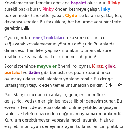
Kovalamacanın temelini dört ana
hayalet
oluşturur.
Blinky
sürekli baskı kurar,
Pinky
önden kesmeye çalışır,
Inky
beklenmedik hareketler yapar,
Clyde
ise kararsız yaklaş-kaç
davranışı sergiler. Bu farklılıklar, her bölümde yeni bir strateji
gerektirir. 👻
Oyun içindeki
enerji noktaları
, kısa süreli üstünlük
sağlayarak kovalamacanın yönünü değiştirir. Bu anlarda
daha cesur hamleler yapmak mümkün olur ancak süre
kısıtlıdır ve zamanlama kritik öneme sahiptir. ⚡
Skor sisteminde
meyveler
önemli rol oynar.
Kiraz
,
çilek
,
portakal
ve
üzüm
gibi bonuslar ek puan kazandırırken
oyuncuyu daha riskli alanlara yönlendirebilir. Bu denge,
ustalaşmayı teşvik eden temel unsurlardan biridir. 🍒🍓🍊🍇
Pac-Man; çocuklar için anlaşılır, gençler için refleks
geliştirici, yetişkinler için ise nostaljik bir deneyim sunar. Bu
evreni sitemizde ücretsiz olarak, online şekilde; bilgisayar,
tablet ve telefon üzerinden doğrudan oynamak mümkündür.
Kurulum gerektirmeyen yapısıyla mobil uyumlu, hızlı ve
erişilebilir bir oyun deneyimi arayan kullanıcılar için pratik bir