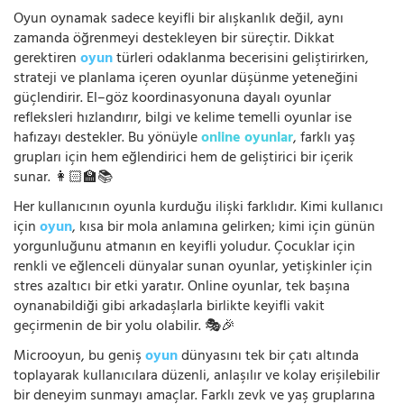
Oyun oynamak sadece keyifli bir alışkanlık değil, aynı
zamanda öğrenmeyi destekleyen bir süreçtir. Dikkat
gerektiren
oyun
türleri odaklanma becerisini geliştirirken,
strateji ve planlama içeren oyunlar düşünme yeteneğini
güçlendirir. El–göz koordinasyonuna dayalı oyunlar
refleksleri hızlandırır, bilgi ve kelime temelli oyunlar ise
hafızayı destekler. Bu yönüyle
online oyunlar
, farklı yaş
grupları için hem eğlendirici hem de geliştirici bir içerik
sunar. 👩🏻‍🏫📚
Her kullanıcının oyunla kurduğu ilişki farklıdır. Kimi kullanıcı
için
oyun
, kısa bir mola anlamına gelirken; kimi için günün
yorgunluğunu atmanın en keyifli yoludur. Çocuklar için
renkli ve eğlenceli dünyalar sunan oyunlar, yetişkinler için
stres azaltıcı bir etki yaratır. Online oyunlar, tek başına
oynanabildiği gibi arkadaşlarla birlikte keyifli vakit
geçirmenin de bir yolu olabilir. 🎭🎉
Microoyun, bu geniş
oyun
dünyasını tek bir çatı altında
toplayarak kullanıcılara düzenli, anlaşılır ve kolay erişilebilir
bir deneyim sunmayı amaçlar. Farklı zevk ve yaş gruplarına