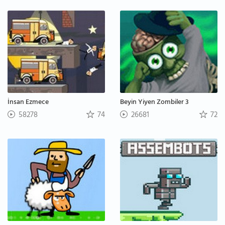
İnsan Ezmece
Beyin Yiyen Zombiler 3
58278
74
26681
72