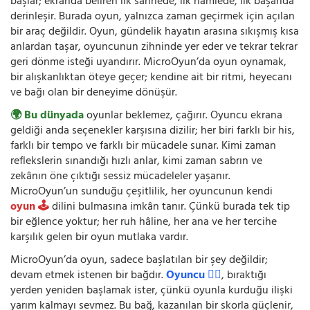
başlar; ekranda beliren ilk sahnede, ilk hamlede, ilk başarıda
derinleşir. Burada oyun, yalnızca zaman geçirmek için açılan
bir araç değildir. Oyun, gündelik hayatın arasına sıkışmış kısa
anlardan taşar, oyuncunun zihninde yer eder ve tekrar tekrar
geri dönme isteği uyandırır. MicroOyun’da oyun oynamak,
bir alışkanlıktan öteye geçer; kendine ait bir ritmi, heyecanı
ve bağı olan bir deneyime dönüşür.
🌍 Bu dünyada
oyunlar beklemez, çağırır. Oyuncu ekrana
geldiği anda seçenekler karşısına dizilir; her biri farklı bir his,
farklı bir tempo ve farklı bir mücadele sunar. Kimi zaman
reflekslerin sınandığı hızlı anlar, kimi zaman sabrın ve
zekânın öne çıktığı sessiz mücadeleler yaşanır.
MicroOyun’un sunduğu çeşitlilik, her oyuncunun kendi
oyun 🕹️
dilini bulmasına imkân tanır. Çünkü burada tek tip
bir eğlence yoktur; her ruh hâline, her ana ve her tercihe
karşılık gelen bir oyun mutlaka vardır.
MicroOyun’da oyun, sadece başlatılan bir şey değildir;
devam etmek istenen bir bağdır.
Oyuncu 🧍‍♂️
, bıraktığı
yerden yeniden başlamak ister, çünkü oyunla kurduğu ilişki
yarım kalmayı sevmez. Bu bağ, kazanılan bir skorla güçlenir,