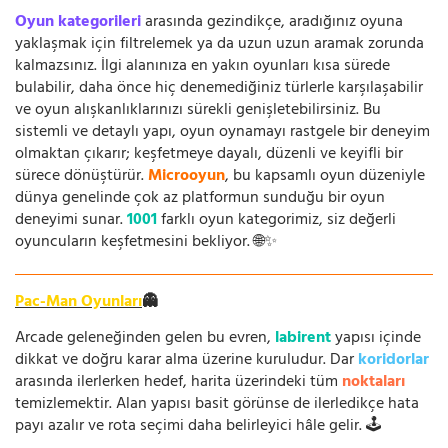
Oyun kategorileri
arasında gezindikçe, aradığınız oyuna
yaklaşmak için filtrelemek ya da uzun uzun aramak zorunda
kalmazsınız. İlgi alanınıza en yakın oyunları kısa sürede
bulabilir, daha önce hiç denemediğiniz türlerle karşılaşabilir
ve oyun alışkanlıklarınızı sürekli genişletebilirsiniz. Bu
sistemli ve detaylı yapı, oyun oynamayı rastgele bir deneyim
olmaktan çıkarır; keşfetmeye dayalı, düzenli ve keyifli bir
sürece dönüştürür.
Microoyun
, bu kapsamlı oyun düzeniyle
dünya genelinde çok az platformun sunduğu bir oyun
deneyimi sunar.
1001
farklı oyun kategorimiz, siz değerli
oyuncuların keşfetmesini bekliyor. 🌐✨
Pac-Man Oyunları
👻
Arcade geleneğinden gelen bu evren,
labirent
yapısı içinde
dikkat ve doğru karar alma üzerine kuruludur. Dar
koridorlar
arasında ilerlerken hedef, harita üzerindeki tüm
noktaları
temizlemektir. Alan yapısı basit görünse de ilerledikçe hata
payı azalır ve rota seçimi daha belirleyici hâle gelir. 🕹️