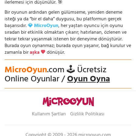
ilerlemesi için düşünülür. 🎯
Bir oyunun ardından gelen gülümseme, yeniden deneme
isteği ya da “bir el daha” duygusu, bu platformun gerçek
başarısıdır.
💎 MicroOyun
, her yaştan oyuncu için oyunu
sıradan bir etkinlik olmaktan çıkarır; hatırlanan, özlenen ve
tekrar tekrar yaşanmak istenen bir deneyime dönüştürür.
Burada oyun oynanmaz; burada oyun yaşanır, bağ kurulur ve
zamanla bir
aşka 💖
dönüşür.
MicroOyun
.com 🕹️ Ücretsiz
Online Oyunlar /
Oyun Oyna
Kullanım Şartları
Gizlilik Politikası
Copyright © 2009 - 2026 microoyun.com