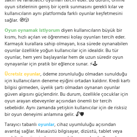
sakin ve rahatlatıcı oyunları tercih eder. Bu durum, online
oyun sitelerinin geniş bir içerik sunmasını gerekli kılar ve
kullanıcıların aynı platformda farklı oyunlar keşfetmesini
sağlar. 🧭🎲
Oyun oynamak istiyorum
diyen kullanıcıların büyük bir
kısmı, hızlı açılan ve öğrenmesi kolay oyunları tercih eder.
Karmaşık kurallara sahip olmayan, kısa sürede oynanabilen
oyunlar özellikle yoğun kullanıcılar için idealdir. Bu tür
oyunlar, hem yeni başlayanlar hem de uzun süredir oyun
oynayanlar için pratik bir eğlence sunar. ⚡🕹️
Ücretsiz oyunlar
, ödeme zorunluluğu olmadan sunulduğu
için kullanıcıların deneme eşiğini ortadan kaldırır. Kredi kartı
bilgisi girmeden, üyelik şartı olmadan oynanan oyunlar
güven algısını güçlendirir. Bu durum, özellikle çocuklar için
oyun arayan ebeveynler açısından önemli bir tercih
sebebidir. Aynı zamanda yetişkin kullanıcılar için de risksiz
bir oyun deneyimi anlamına gelir. 🔓🛡️
Tarayıcı tabanlı
oyunlar
, cihaz uyumluluğu açısından
avantaj sağlar. Masaüstü bilgisayar, dizüstü, tablet veya