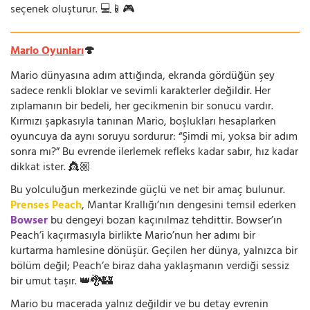
seçenek oluşturur. 💻📱🎮
Mario Oyunları
🍄
Mario dünyasına adım attığında, ekranda gördüğün şey
sadece renkli bloklar ve sevimli karakterler değildir. Her
zıplamanın bir bedeli, her gecikmenin bir sonucu vardır.
Kırmızı şapkasıyla tanınan Mario, boşlukları hesaplarken
oyuncuya da aynı soruyu sordurur: “Şimdi mi, yoksa bir adım
sonra mı?” Bu evrende ilerlemek refleks kadar sabır, hız kadar
dikkat ister. 👸🏼
Bu yolculuğun merkezinde güçlü ve net bir amaç bulunur.
Prenses Peach
, Mantar Krallığı’nın dengesini temsil ederken
Bowser
bu dengeyi bozan kaçınılmaz tehdittir. Bowser’ın
Peach’i kaçırmasıyla birlikte Mario’nun her adımı bir
kurtarma hamlesine dönüşür. Geçilen her dünya, yalnızca bir
bölüm değil; Peach’e biraz daha yaklaşmanın verdiği sessiz
bir umut taşır. 👑🐉🏰
Mario bu macerada yalnız değildir ve bu detay evrenin