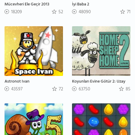
Mücevheri Ele Geçir 2013
İyi Baba 2
18209
52
48090
71
Astronot Ivan
Koyunları Evine Götür 2: Uzay
43597
72
63750
85