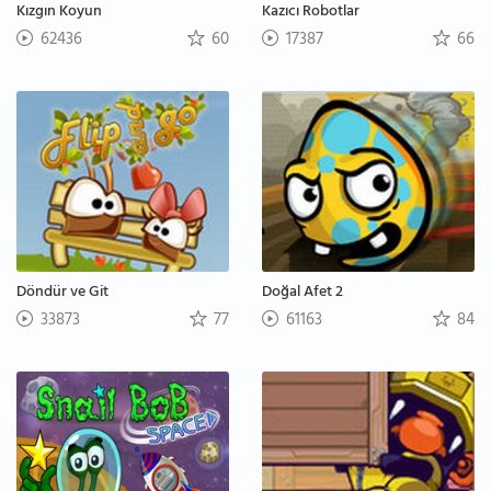
Kızgın Koyun
Kazıcı Robotlar
62436
60
17387
66
Döndür ve Git
Doğal Afet 2
33873
77
61163
84