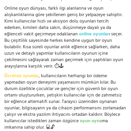
Online oyun dünyası, farklı ilgi alanlarına ve oyun
alışkanlıklarına göre şekillenen geniş bir yelpazeye sahiptir.
Kimi kullanıcılar hızlı ve aksiyon dolu oyunları tercih
ederken, kimileri daha sakin, düşünmeye dayalı ya da
eğlenceli vakit geçirmeye odaklanan
online oyunlar
ı seçer.
Bu çeşitlilik sayesinde herkes kendine uygun bir oyun
bulabilir. Kısa süreli oyunlar anlık eğlence sağlarken, daha
uzun ve detaylı yapımlar kullanıcıların oyunun içine
çekilmesini sağlayarak zaman geçirmek için yaptıkları oyun
arayışlarına karşılık verir. ⏱️🕹️
Ücretsiz oyunlar
, kullanıcıların herhangi bir ödeme
yapmadan oyun deneyimi yaşamasını mümkün kılar. Bu
durum özellikle çocuklar ve gençler için güvenli bir oyun
ortamı oluştururken, yetişkin kullanıcılar için de zahmetsiz
bir eğlence alternatifi sunar. Tarayıcı üzerinden oynanan
oyunlar, bilgisayarın ya da cihazın performansını zorlamadan
çalışır ve ekstra yazılım ihtiyacını ortadan kaldırır. Böylece
kullanıcılar istedikleri zaman özgürce
oyun oyna
ma
imkanına sahip olur. 💻🔓