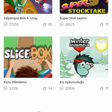
Salyangoz Bob 4: Uzay
Süper Stok Sayımı
77503
85
26573
71
Kutu Dilimleme
Kış Uykusuzluğu
53316
54
20436
71