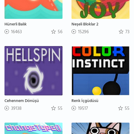
Hünerli Balık
Neşeli Bloklar 2
16463
56
15296
73
Cehennem Dönüşü
Renk İçgüdüsü
39138
55
19517
55