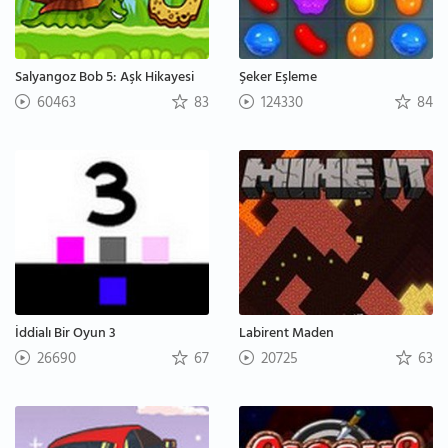
Salyangoz Bob 5: Aşk Hikayesi
Şeker Eşleme
60463
83
124330
84
İddialı Bir Oyun 3
Labirent Maden
26690
67
20725
63