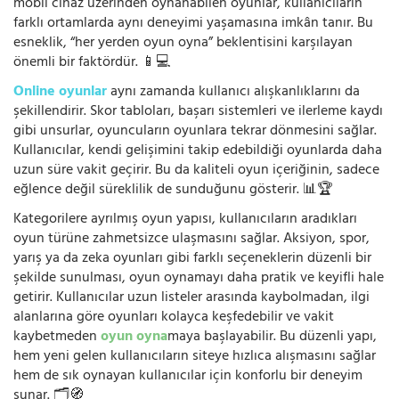
mobil cihaz üzerinden oynanabilen oyunlar, kullanıcıların
farklı ortamlarda aynı deneyimi yaşamasına imkân tanır. Bu
esneklik, “her yerden oyun oyna” beklentisini karşılayan
önemli bir faktördür. 📱💻
Online oyunlar
aynı zamanda kullanıcı alışkanlıklarını da
şekillendirir. Skor tabloları, başarı sistemleri ve ilerleme kaydı
gibi unsurlar, oyuncuların oyunlara tekrar dönmesini sağlar.
Kullanıcılar, kendi gelişimini takip edebildiği oyunlarda daha
uzun süre vakit geçirir. Bu da kaliteli oyun içeriğinin, sadece
eğlence değil süreklilik de sunduğunu gösterir. 📊🏆
Kategorilere ayrılmış oyun yapısı, kullanıcıların aradıkları
oyun türüne zahmetsizce ulaşmasını sağlar. Aksiyon, spor,
yarış ya da zeka oyunları gibi farklı seçeneklerin düzenli bir
şekilde sunulması, oyun oynamayı daha pratik ve keyifli hale
getirir. Kullanıcılar uzun listeler arasında kaybolmadan, ilgi
alanlarına göre oyunları kolayca keşfedebilir ve vakit
kaybetmeden
oyun oyna
maya başlayabilir. Bu düzenli yapı,
hem yeni gelen kullanıcıların siteye hızlıca alışmasını sağlar
hem de sık oynayan kullanıcılar için konforlu bir deneyim
sunar. 🗂️🧭