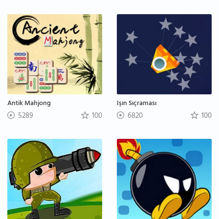
Antik Mahjong
Işın Sıçraması
5289
100
6820
100