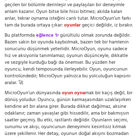
geçilen bir bölümle derinleşir ve paylaşılan bir deneyimle
anlam kazanır. Oyun bitse bile hissi bitmez; akılda kalan
anlar, tekrar oynama isteğini canlı tutar. MicroOyun’un farkı
tam da burada ortaya çıkar:
oyunlar
geçici değildir, iz bırakır.
Bu platformda
eğlence ✨
gürültülü olmak zorunda değildir.
Bazen sakin bir oyunda kaybolmak, bazen tek bir hamlenin
sonucunu düşünmek yeterlidir. MicroOyun, oyunu sadece
hız ve aksiyonla tanımlamaz; oyunun düşünceyle, dikkatle
ve sezgiyle kurduğu bağı da önemser. Bu yüzden her
oyuncu, kendi temposunda ilerleyebilir. Oyun, oyuncunun
kontrolündedir; MicroOyun yalnızca bu yolculuğun kapısını
aralar. 🚀
MicroOyun’un dünyasında
oyun oyna
mak bir kaçış değil, bir
dönüş yoludur. Oyuncu, günün karmaşasından uzaklaşırken
kendine ait bir alana girer. Burada dikkat dağılmaz, aksine
odaklanır; zaman yavaşlar gibi hissedilir, ama bir bakmışsın
saatler geçmiş. Bu etki, rastlantı değildir. Oyunların seçimi,
sunumu ve akışı, oyuncunun deneyimini kesintisiz kılmak
üzere şekillenir. Her detay, oyunun doğal akışını bozmadan