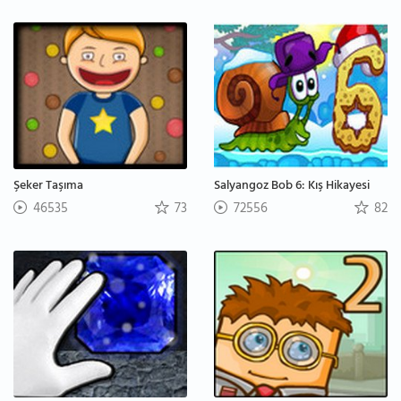
Şeker Taşıma
Salyangoz Bob 6: Kış Hikayesi
46535
73
72556
82