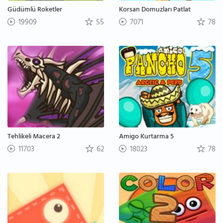
Güdümlü Roketler
Korsan Domuzları Patlat
19909
55
7071
78
Tehlikeli Macera 2
Amigo Kurtarma 5
11703
62
18023
78