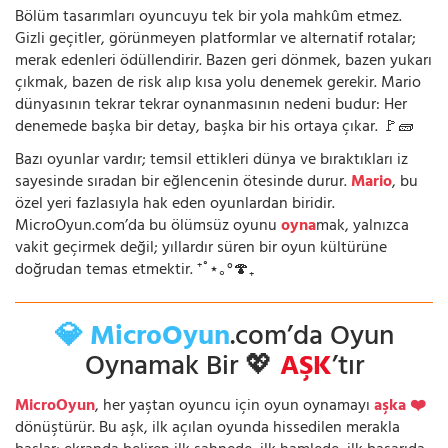
Bölüm tasarımları oyuncuyu tek bir yola mahkûm etmez.
Gizli geçitler, görünmeyen platformlar ve alternatif rotalar;
merak edenleri ödüllendirir. Bazen geri dönmek, bazen yukarı
çıkmak, bazen de risk alıp kısa yolu denemek gerekir. Mario
dünyasının tekrar tekrar oynanmasının nedeni budur: Her
denemede başka bir detay, başka bir his ortaya çıkar. 🚩🧱
Bazı oyunlar vardır; temsil ettikleri dünya ve bıraktıkları iz
sayesinde sıradan bir eğlencenin ötesinde durur.
Mario
, bu
özel yeri fazlasıyla hak eden oyunlardan biridir.
MicroOyun.com’da bu ölümsüz oyunu
oyna
mak, yalnızca
vakit geçirmek değil; yıllardır süren bir oyun kültürüne
doğrudan temas etmektir. ⁺˚⋆｡°🍄₊
💎 MicroOyun
.com’da Oyun
Oynamak Bir 💖
AŞK
’tır
MicroOyun
, her yaştan oyuncu için oyun oynamayı
aşka ❤️
dönüştürür. Bu aşk, ilk açılan oyunda hissedilen merakla