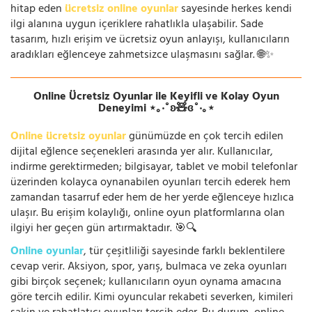
hitap eden
ücretsiz online oyunlar
sayesinde herkes kendi
ilgi alanına uygun içeriklere rahatlıkla ulaşabilir. Sade
tasarım, hızlı erişim ve ücretsiz oyun anlayışı, kullanıcıların
aradıkları eğlenceye zahmetsizce ulaşmasını sağlar. 🌐✨
Online Ücretsiz Oyunlar ile Keyifli ve Kolay Oyun
Deneyimi ⋆｡‧˚ʚ🧸ɞ˚‧｡⋆
Online ücretsiz oyunlar
günümüzde en çok tercih edilen
dijital eğlence seçenekleri arasında yer alır. Kullanıcılar,
indirme gerektirmeden; bilgisayar, tablet ve mobil telefonlar
üzerinden kolayca oynanabilen oyunları tercih ederek hem
zamandan tasarruf eder hem de her yerde eğlenceye hızlıca
ulaşır. Bu erişim kolaylığı, online oyun platformlarına olan
ilgiyi her geçen gün artırmaktadır. 🎯🔍
Online oyunlar
, tür çeşitliliği sayesinde farklı beklentilere
cevap verir. Aksiyon, spor, yarış, bulmaca ve zeka oyunları
gibi birçok seçenek; kullanıcıların oyun oynama amacına
göre tercih edilir. Kimi oyuncular rekabeti severken, kimileri