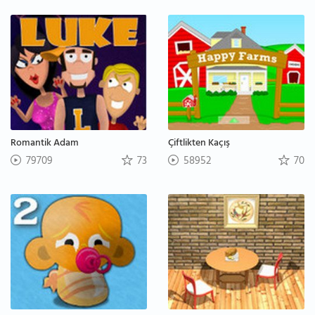
Romantik Adam
Çiftlikten Kaçış
79709
73
58952
70