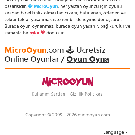
isteği ya da “bir el daha” duygusu, bu platformun gerçek
başarısıdır.
💎 MicroOyun
, her yaştan oyuncu için oyunu
sıradan bir etkinlik olmaktan çıkarır; hatırlanan, özlenen ve
tekrar tekrar yaşanmak istenen bir deneyime dönüştürür.
Burada oyun oynanmaz; burada oyun yaşanır, bağ kurulur ve
zamanla bir
aşka 💖
dönüşür.
MicroOyun
.com 🕹️ Ücretsiz
Online Oyunlar /
Oyun Oyna
Kullanım Şartları
Gizlilik Politikası
Copyright © 2009 - 2026 microoyun.com
Language