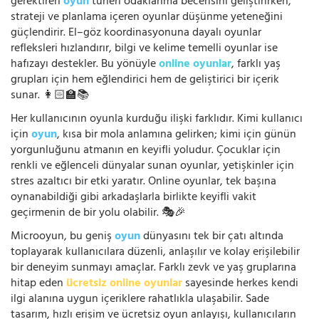
gerektiren
oyun
türleri odaklanma becerisini geliştirirken,
strateji ve planlama içeren oyunlar düşünme yeteneğini
güçlendirir. El–göz koordinasyonuna dayalı oyunlar
refleksleri hızlandırır, bilgi ve kelime temelli oyunlar ise
hafızayı destekler. Bu yönüyle
online oyunlar
, farklı yaş
grupları için hem eğlendirici hem de geliştirici bir içerik
sunar. 👩🏻‍🏫📚
Her kullanıcının oyunla kurduğu ilişki farklıdır. Kimi kullanıcı
için
oyun
, kısa bir mola anlamına gelirken; kimi için günün
yorgunluğunu atmanın en keyifli yoludur. Çocuklar için
renkli ve eğlenceli dünyalar sunan oyunlar, yetişkinler için
stres azaltıcı bir etki yaratır. Online oyunlar, tek başına
oynanabildiği gibi arkadaşlarla birlikte keyifli vakit
geçirmenin de bir yolu olabilir. 🎭🎉
Microoyun, bu geniş
oyun
dünyasını tek bir çatı altında
toplayarak kullanıcılara düzenli, anlaşılır ve kolay erişilebilir
bir deneyim sunmayı amaçlar. Farklı zevk ve yaş gruplarına
hitap eden
ücretsiz online oyunlar
sayesinde herkes kendi
ilgi alanına uygun içeriklere rahatlıkla ulaşabilir. Sade
tasarım, hızlı erişim ve ücretsiz oyun anlayışı, kullanıcıların