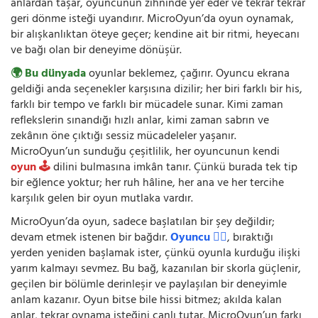
anlardan taşar, oyuncunun zihninde yer eder ve tekrar tekrar
geri dönme isteği uyandırır. MicroOyun’da oyun oynamak,
bir alışkanlıktan öteye geçer; kendine ait bir ritmi, heyecanı
ve bağı olan bir deneyime dönüşür.
🌍 Bu dünyada
oyunlar beklemez, çağırır. Oyuncu ekrana
geldiği anda seçenekler karşısına dizilir; her biri farklı bir his,
farklı bir tempo ve farklı bir mücadele sunar. Kimi zaman
reflekslerin sınandığı hızlı anlar, kimi zaman sabrın ve
zekânın öne çıktığı sessiz mücadeleler yaşanır.
MicroOyun’un sunduğu çeşitlilik, her oyuncunun kendi
oyun 🕹️
dilini bulmasına imkân tanır. Çünkü burada tek tip
bir eğlence yoktur; her ruh hâline, her ana ve her tercihe
karşılık gelen bir oyun mutlaka vardır.
MicroOyun’da oyun, sadece başlatılan bir şey değildir;
devam etmek istenen bir bağdır.
Oyuncu 🧍‍♂️
, bıraktığı
yerden yeniden başlamak ister, çünkü oyunla kurduğu ilişki
yarım kalmayı sevmez. Bu bağ, kazanılan bir skorla güçlenir,
geçilen bir bölümle derinleşir ve paylaşılan bir deneyimle
anlam kazanır. Oyun bitse bile hissi bitmez; akılda kalan
anlar, tekrar oynama isteğini canlı tutar. MicroOyun’un farkı