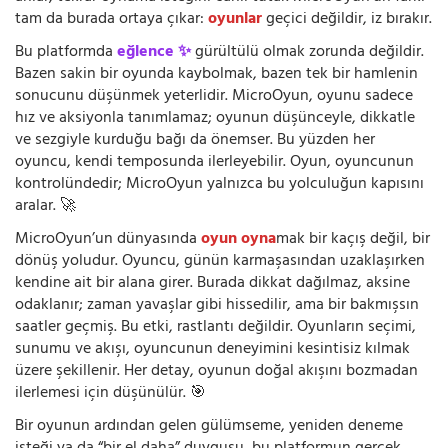
tam da burada ortaya çıkar:
oyunlar
geçici değildir, iz bırakır.
Bu platformda
eğlence ✨
gürültülü olmak zorunda değildir.
Bazen sakin bir oyunda kaybolmak, bazen tek bir hamlenin
sonucunu düşünmek yeterlidir. MicroOyun, oyunu sadece
hız ve aksiyonla tanımlamaz; oyunun düşünceyle, dikkatle
ve sezgiyle kurduğu bağı da önemser. Bu yüzden her
oyuncu, kendi temposunda ilerleyebilir. Oyun, oyuncunun
kontrolündedir; MicroOyun yalnızca bu yolculuğun kapısını
aralar. 🚀
MicroOyun’un dünyasında
oyun oyna
mak bir kaçış değil, bir
dönüş yoludur. Oyuncu, günün karmaşasından uzaklaşırken
kendine ait bir alana girer. Burada dikkat dağılmaz, aksine
odaklanır; zaman yavaşlar gibi hissedilir, ama bir bakmışsın
saatler geçmiş. Bu etki, rastlantı değildir. Oyunların seçimi,
sunumu ve akışı, oyuncunun deneyimini kesintisiz kılmak
üzere şekillenir. Her detay, oyunun doğal akışını bozmadan
ilerlemesi için düşünülür. 🎯
Bir oyunun ardından gelen gülümseme, yeniden deneme