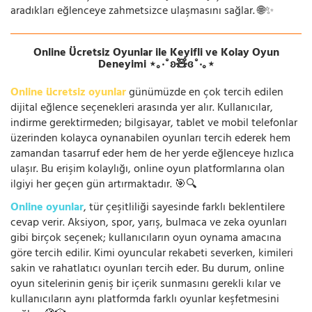
aradıkları eğlenceye zahmetsizce ulaşmasını sağlar. 🌐✨
Online Ücretsiz Oyunlar ile Keyifli ve Kolay Oyun
Deneyimi ⋆｡‧˚ʚ🧸ɞ˚‧｡⋆
Online ücretsiz oyunlar
günümüzde en çok tercih edilen
dijital eğlence seçenekleri arasında yer alır. Kullanıcılar,
indirme gerektirmeden; bilgisayar, tablet ve mobil telefonlar
üzerinden kolayca oynanabilen oyunları tercih ederek hem
zamandan tasarruf eder hem de her yerde eğlenceye hızlıca
ulaşır. Bu erişim kolaylığı, online oyun platformlarına olan
ilgiyi her geçen gün artırmaktadır. 🎯🔍
Online oyunlar
, tür çeşitliliği sayesinde farklı beklentilere
cevap verir. Aksiyon, spor, yarış, bulmaca ve zeka oyunları
gibi birçok seçenek; kullanıcıların oyun oynama amacına
göre tercih edilir. Kimi oyuncular rekabeti severken, kimileri
sakin ve rahatlatıcı oyunları tercih eder. Bu durum, online
oyun sitelerinin geniş bir içerik sunmasını gerekli kılar ve
kullanıcıların aynı platformda farklı oyunlar keşfetmesini