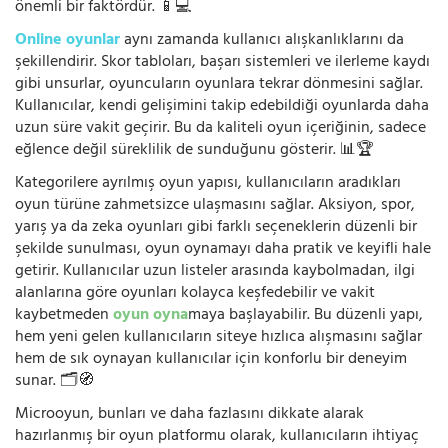
önemli bir faktördür. 📱💻
Online oyunlar
aynı zamanda kullanıcı alışkanlıklarını da
şekillendirir. Skor tabloları, başarı sistemleri ve ilerleme kaydı
gibi unsurlar, oyuncuların oyunlara tekrar dönmesini sağlar.
Kullanıcılar, kendi gelişimini takip edebildiği oyunlarda daha
uzun süre vakit geçirir. Bu da kaliteli oyun içeriğinin, sadece
eğlence değil süreklilik de sunduğunu gösterir. 📊🏆
Kategorilere ayrılmış oyun yapısı, kullanıcıların aradıkları
oyun türüne zahmetsizce ulaşmasını sağlar. Aksiyon, spor,
yarış ya da zeka oyunları gibi farklı seçeneklerin düzenli bir
şekilde sunulması, oyun oynamayı daha pratik ve keyifli hale
getirir. Kullanıcılar uzun listeler arasında kaybolmadan, ilgi
alanlarına göre oyunları kolayca keşfedebilir ve vakit
kaybetmeden
oyun oyna
maya başlayabilir. Bu düzenli yapı,
hem yeni gelen kullanıcıların siteye hızlıca alışmasını sağlar
hem de sık oynayan kullanıcılar için konforlu bir deneyim
sunar. 🗂️🧭
Microoyun, bunları ve daha fazlasını dikkate alarak
hazırlanmış bir oyun platformu olarak, kullanıcıların ihtiyaç