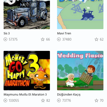
Sis 3
Mavi Tren
57375
66
37480
62
Maymunu Mutlu Et Maraton 3
Düğünden Kaçış
133055
82
73776
70