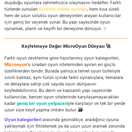
duyduğu oyunlara zahmetsizce ulaşmasını hedefler. Farklı
türlerde sunulan
ücretsiz online oyunlar
, hem kısa süreli
hem de uzun soluklu oyun deneyimleri arayan kullanıcılar
için geniş bir seçenek sunar. Bu yapı sayesinde oyun
oynamak, planlı ve keyifli bir deneyime dönüşür. ✨
Keşfetmeye Değer MicroOyun Dünyası 🚀
Farklı oyun zevklerine göre hazırlanmış oyun kategorileri,
Microoyun
’u sıradan oyun sitelerinden ayıran en güçlü
özelliklerden biridir. Burada yalnızca temel oyun türleriyle
sınırlı kalmaz, aynı türün içinde farklı oynanışlara, temalara
ve detaylara sahip çok sayıda oyun dünyasını
keşfedebilirsiniz. Bu derin ve kapsamlı yapı sayesinde
kullanıcılar, benzer oyun sitelerinde karşılaşamayacakları
kadar
geniş bir oyun yelpazesi
yle karşılaşır ve tek bir yerde
uzun süre keşif yapma imkânı bulur. 🗃️
Oyun kategorileri
arasında gezindikçe, aradığınız oyuna
yaklaşmak için filtrelemek ya da uzun uzun aramak zorunda