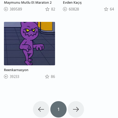
Maymunu Mutlu Et Maraton 2
Evden Kaçış
389589
82
60828
64
Reenkarnasyon
39233
86
1