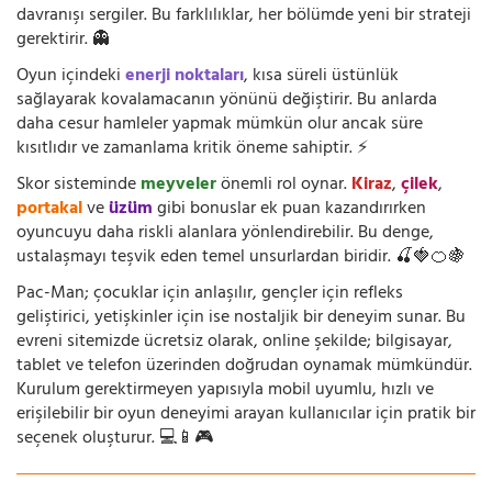
davranışı sergiler. Bu farklılıklar, her bölümde yeni bir strateji
gerektirir. 👻
Oyun içindeki
enerji noktaları
, kısa süreli üstünlük
sağlayarak kovalamacanın yönünü değiştirir. Bu anlarda
daha cesur hamleler yapmak mümkün olur ancak süre
kısıtlıdır ve zamanlama kritik öneme sahiptir. ⚡
Skor sisteminde
meyveler
önemli rol oynar.
Kiraz
,
çilek
,
portakal
ve
üzüm
gibi bonuslar ek puan kazandırırken
oyuncuyu daha riskli alanlara yönlendirebilir. Bu denge,
ustalaşmayı teşvik eden temel unsurlardan biridir. 🍒🍓🍊🍇
Pac-Man; çocuklar için anlaşılır, gençler için refleks
geliştirici, yetişkinler için ise nostaljik bir deneyim sunar. Bu
evreni sitemizde ücretsiz olarak, online şekilde; bilgisayar,
tablet ve telefon üzerinden doğrudan oynamak mümkündür.
Kurulum gerektirmeyen yapısıyla mobil uyumlu, hızlı ve
erişilebilir bir oyun deneyimi arayan kullanıcılar için pratik bir
seçenek oluşturur. 💻📱🎮