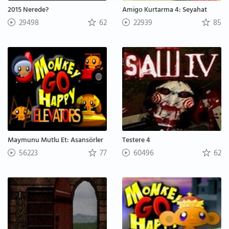
2015 Nerede?
Amigo Kurtarma 4: Seyahat
29498
62
22939
85
Maymunu Mutlu Et: Asansörler
Testere 4
56223
77
60496
62