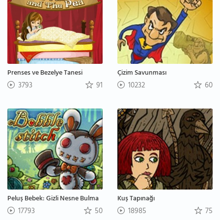
Prenses ve Bezelye Tanesi
Çizim Savunması
3793
91
10232
60
Peluş Bebek: Gizli Nesne Bulma
Kuş Tapınağı
17793
50
18985
75