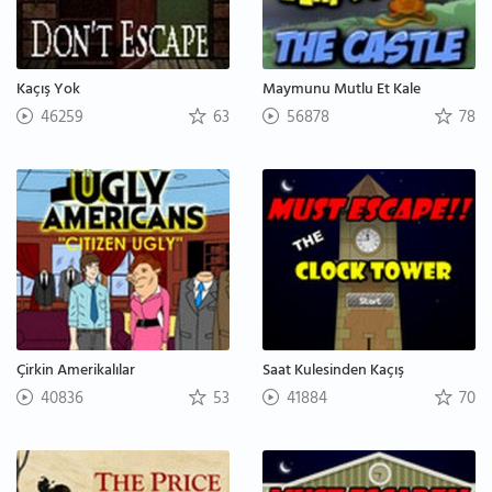
Kaçış Yok
Maymunu Mutlu Et Kale
46259
63
56878
78
Çirkin Amerikalılar
Saat Kulesinden Kaçış
40836
53
41884
70