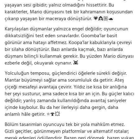
yaşayan sesi gibidir; yalnız olmadığını hissettirir. Bu
karakterler, Mario dünyasını tek bir kahramanın koşusundan
çıkarıp yaşayan bir maceraya dönüştürür. 💗👸🏼🐢
Karşılaşılan düşmanlar yalnızca engel değildir; oyuncunun
dikkatsizliğini test eden sınavlardır. Goomba’lar basit
görünür ama hatayı affetmez. Koopa’lar kabuklarıyla çevreyi
bir silaha dönüştürür. Bazı anlarda kaçmak, bazı anlarda
düşmanı bilinçli kullanmak gerekir. Bu yüzden Mario dünyası
ezberle değil, okuyarak oynanır. 👾
Yolculuğun temposu, güçlendirici öğelerle sürekli değişir.
Mantar büyümeyi sağlar ama sorumluluk da getirir. Ateş
çiçeği mesafeyi avantaja çevirir. Yıldız ise kısa bir anlığına
her şeyi susturur, ama sadece kısa bir an için. Bu güçler kalıcı
değildir; yanlış zamanda kullanıldığında avantaj saniyeler
içinde kaybolur. Bu da her ilerleyişi daha gergin, daha
anlamlı hâle getirir. ⭐🍄💥
Bölüm tasarımları oyuncuyu tek bir yola mahkûm etmez.
Gizli geçitler, görünmeyen platformlar ve alternatif rotalar;
merak edenleri ödüllendirir. Bazen geri dönmek, bazen yukarı