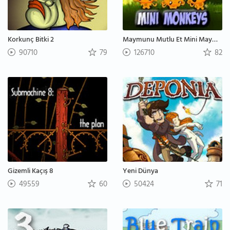
Korkunç Bitki 2
Maymunu Mutlu Et Mini Maymunlar
90710
79
126710
82
Gizemli Kaçış 8
Yeni Dünya
49559
60
50424
71