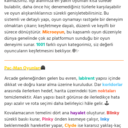
kalmazsınız. İlgi alanınıza en yakın oyunları kısa sürede
bulabilir, daha önce hiç denemediğiniz türlerle karşılaşabilir
ve oyun alışkanlıklarınızı sürekli genişletebilirsiniz. Bu
sistemli ve detaylı yapı, oyun oynamayı rastgele bir deneyim
olmaktan çıkarır; keşfetmeye dayalı, düzenli ve keyifli bir
sürece dönüştürür.
Microoyun
, bu kapsamlı oyun düzeniyle
dünya genelinde çok az platformun sunduğu bir oyun
deneyimi sunar.
1001
farklı oyun kategorimiz, siz değerli
oyuncuların keşfetmesini bekliyor. 🌐✨
Pac-Man Oyunları
👻
Arcade geleneğinden gelen bu evren,
labirent
yapısı içinde
dikkat ve doğru karar alma üzerine kuruludur. Dar
koridorlar
arasında ilerlerken hedef, harita üzerindeki tüm
noktaları
temizlemektir. Alan yapısı basit görünse de ilerledikçe hata
payı azalır ve rota seçimi daha belirleyici hâle gelir. 🕹️
Kovalamacanın temelini dört ana
hayalet
oluşturur.
Blinky
sürekli baskı kurar,
Pinky
önden kesmeye çalışır,
Inky
beklenmedik hareketler yapar,
Clyde
ise kararsız yaklaş-kaç