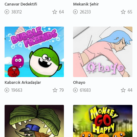
Canavar Dedektifi
Mekanik Şehir
38312
64
26233
65
Kabarcık Arkadaşlar
Ohayo
19663
79
61683
44