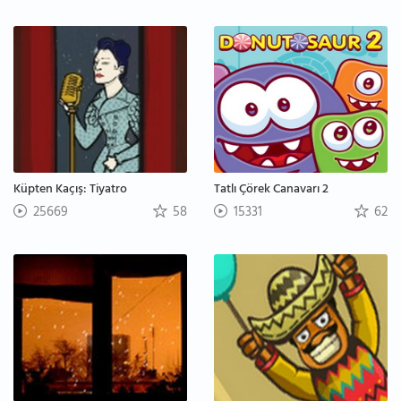
Küpten Kaçış: Tiyatro
Tatlı Çörek Canavarı 2
25669
58
15331
62