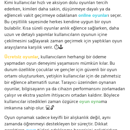
Kimi kullanıcılar hızlı ve aksiyon dolu oyunları tercih
ederken, kimileri daha sakin, düşünmeye dayalı ya da
eğlenceli vakit geçirmeye odaklanan
online oyunlar
ı seçer.
Bu çeşitlilik sayesinde herkes kendine uygun bir oyun
bulabilir. Kısa süreli oyunlar anlık eğlence sağlarken, daha
uzun ve detaylı yapımlar kullanıcıların oyunun içine
çekilmesini sağlayarak zaman geçirmek için yaptıkları oyun
arayışlarına karşılık verir. ⏱️🕹️
Ücretsiz oyunlar
, kullanıcıların herhangi bir ödeme
yapmadan oyun deneyimi yaşamasını mümkün kılar. Bu
durum özellikle çocuklar ve gençler için güvenli bir oyun
ortamı oluştururken, yetişkin kullanıcılar için de zahmetsiz
bir eğlence alternatifi sunar. Tarayıcı üzerinden oynanan
oyunlar, bilgisayarın ya da cihazın performansını zorlamadan
çalışır ve ekstra yazılım ihtiyacını ortadan kaldırır. Böylece
kullanıcılar istedikleri zaman özgürce
oyun oyna
ma
imkanına sahip olur. 💻🔓
Oyun oynamak sadece keyifli bir alışkanlık değil, aynı
zamanda öğrenmeyi destekleyen bir süreçtir. Dikkat