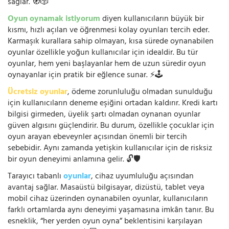
sağlar. 🧭🎲
Oyun oynamak istiyorum
diyen kullanıcıların büyük bir
kısmı, hızlı açılan ve öğrenmesi kolay oyunları tercih eder.
Karmaşık kurallara sahip olmayan, kısa sürede oynanabilen
oyunlar özellikle yoğun kullanıcılar için idealdir. Bu tür
oyunlar, hem yeni başlayanlar hem de uzun süredir oyun
oynayanlar için pratik bir eğlence sunar. ⚡🕹️
Ücretsiz oyunlar
, ödeme zorunluluğu olmadan sunulduğu
için kullanıcıların deneme eşiğini ortadan kaldırır. Kredi kartı
bilgisi girmeden, üyelik şartı olmadan oynanan oyunlar
güven algısını güçlendirir. Bu durum, özellikle çocuklar için
oyun arayan ebeveynler açısından önemli bir tercih
sebebidir. Aynı zamanda yetişkin kullanıcılar için de risksiz
bir oyun deneyimi anlamına gelir. 🔓🛡️
Tarayıcı tabanlı
oyunlar
, cihaz uyumluluğu açısından
avantaj sağlar. Masaüstü bilgisayar, dizüstü, tablet veya
mobil cihaz üzerinden oynanabilen oyunlar, kullanıcıların
farklı ortamlarda aynı deneyimi yaşamasına imkân tanır. Bu
esneklik, “her yerden oyun oyna” beklentisini karşılayan