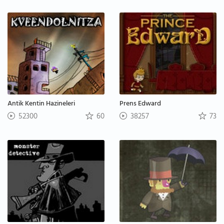
Antik Kentin Hazineleri
Prens Edward
52300
60
38257
73