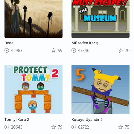
Bedel
Müzeden Kaçış
42983
59
47346
70
Tomiyi Koru 2
Kutuyu Uyandır 5
20643
79
82722
75