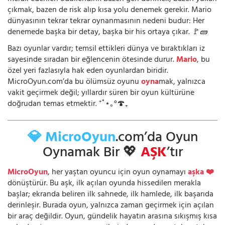
çıkmak, bazen de risk alıp kısa yolu denemek gerekir. Mario
dünyasının tekrar tekrar oynanmasının nedeni budur: Her
denemede başka bir detay, başka bir his ortaya çıkar. 🚩🧱
Bazı oyunlar vardır; temsil ettikleri dünya ve bıraktıkları iz
sayesinde sıradan bir eğlencenin ötesinde durur.
Mario
, bu
özel yeri fazlasıyla hak eden oyunlardan biridir.
MicroOyun.com’da bu ölümsüz oyunu
oyna
mak, yalnızca
vakit geçirmek değil; yıllardır süren bir oyun kültürüne
doğrudan temas etmektir. ⁺˚⋆｡°🍄₊
💎 MicroOyun
.com’da Oyun
Oynamak Bir 💖
AŞK
’tır
MicroOyun
, her yaştan oyuncu için oyun oynamayı
aşka ❤️
dönüştürür. Bu aşk, ilk açılan oyunda hissedilen merakla
başlar; ekranda beliren ilk sahnede, ilk hamlede, ilk başarıda
derinleşir. Burada oyun, yalnızca zaman geçirmek için açılan
bir araç değildir. Oyun, gündelik hayatın arasına sıkışmış kısa