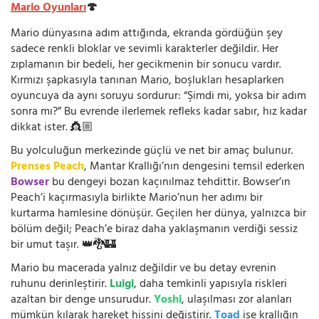
Mario Oyunları
🍄
Mario dünyasına adım attığında, ekranda gördüğün şey
sadece renkli bloklar ve sevimli karakterler değildir. Her
zıplamanın bir bedeli, her gecikmenin bir sonucu vardır.
Kırmızı şapkasıyla tanınan Mario, boşlukları hesaplarken
oyuncuya da aynı soruyu sordurur: “Şimdi mi, yoksa bir adım
sonra mı?” Bu evrende ilerlemek refleks kadar sabır, hız kadar
dikkat ister. 👸🏼
Bu yolculuğun merkezinde güçlü ve net bir amaç bulunur.
Prenses Peach
, Mantar Krallığı’nın dengesini temsil ederken
Bowser
bu dengeyi bozan kaçınılmaz tehdittir. Bowser’ın
Peach’i kaçırmasıyla birlikte Mario’nun her adımı bir
kurtarma hamlesine dönüşür. Geçilen her dünya, yalnızca bir
bölüm değil; Peach’e biraz daha yaklaşmanın verdiği sessiz
bir umut taşır. 👑🐉🏰
Mario bu macerada yalnız değildir ve bu detay evrenin
ruhunu derinleştirir.
Luigi
, daha temkinli yapısıyla riskleri
azaltan bir denge unsurudur.
Yoshi
, ulaşılması zor alanları
mümkün kılarak hareket hissini değiştirir.
Toad
ise krallığın