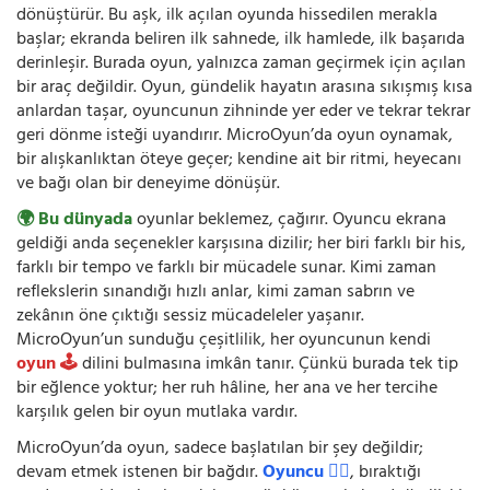
dönüştürür. Bu aşk, ilk açılan oyunda hissedilen merakla
başlar; ekranda beliren ilk sahnede, ilk hamlede, ilk başarıda
derinleşir. Burada oyun, yalnızca zaman geçirmek için açılan
bir araç değildir. Oyun, gündelik hayatın arasına sıkışmış kısa
anlardan taşar, oyuncunun zihninde yer eder ve tekrar tekrar
geri dönme isteği uyandırır. MicroOyun’da oyun oynamak,
bir alışkanlıktan öteye geçer; kendine ait bir ritmi, heyecanı
ve bağı olan bir deneyime dönüşür.
🌍 Bu dünyada
oyunlar beklemez, çağırır. Oyuncu ekrana
geldiği anda seçenekler karşısına dizilir; her biri farklı bir his,
farklı bir tempo ve farklı bir mücadele sunar. Kimi zaman
reflekslerin sınandığı hızlı anlar, kimi zaman sabrın ve
zekânın öne çıktığı sessiz mücadeleler yaşanır.
MicroOyun’un sunduğu çeşitlilik, her oyuncunun kendi
oyun 🕹️
dilini bulmasına imkân tanır. Çünkü burada tek tip
bir eğlence yoktur; her ruh hâline, her ana ve her tercihe
karşılık gelen bir oyun mutlaka vardır.
MicroOyun’da oyun, sadece başlatılan bir şey değildir;
devam etmek istenen bir bağdır.
Oyuncu 🧍‍♂️
, bıraktığı