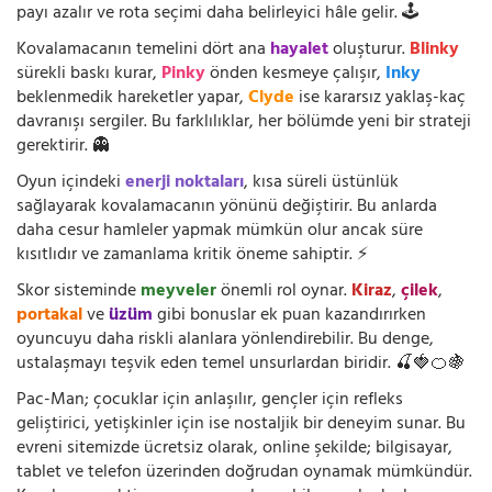
payı azalır ve rota seçimi daha belirleyici hâle gelir. 🕹️
Kovalamacanın temelini dört ana
hayalet
oluşturur.
Blinky
sürekli baskı kurar,
Pinky
önden kesmeye çalışır,
Inky
beklenmedik hareketler yapar,
Clyde
ise kararsız yaklaş-kaç
davranışı sergiler. Bu farklılıklar, her bölümde yeni bir strateji
gerektirir. 👻
Oyun içindeki
enerji noktaları
, kısa süreli üstünlük
sağlayarak kovalamacanın yönünü değiştirir. Bu anlarda
daha cesur hamleler yapmak mümkün olur ancak süre
kısıtlıdır ve zamanlama kritik öneme sahiptir. ⚡
Skor sisteminde
meyveler
önemli rol oynar.
Kiraz
,
çilek
,
portakal
ve
üzüm
gibi bonuslar ek puan kazandırırken
oyuncuyu daha riskli alanlara yönlendirebilir. Bu denge,
ustalaşmayı teşvik eden temel unsurlardan biridir. 🍒🍓🍊🍇
Pac-Man; çocuklar için anlaşılır, gençler için refleks
geliştirici, yetişkinler için ise nostaljik bir deneyim sunar. Bu
evreni sitemizde ücretsiz olarak, online şekilde; bilgisayar,
tablet ve telefon üzerinden doğrudan oynamak mümkündür.