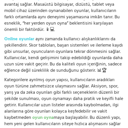
avantaj sağlar. Masaüstü bilgisayar, dizüstü, tablet veya
mobil cihaz üzerinden oynanabilen oyunlar, kullanıcıların
farklı ortamlarda aynı deneyimi yaşamasına imkân tanır. Bu
esneklik, “her yerden oyun oyna” beklentisini karşılayan
önemli bir faktördür. 📱💻
Online oyunlar
aynı zamanda kullanıcı alışkanlıklarını da
şekillendirir. Skor tabloları, başarı sistemleri ve ilerleme kaydı
gibi unsurlar, oyuncuların oyunlara tekrar dönmesini sağlar.
Kullanıcılar, kendi gelişimini takip edebildiği oyunlarda daha
uzun süre vakit geçirir. Bu da kaliteli oyun içeriğinin, sadece
eğlence değil süreklilik de sunduğunu gösterir. 📊🏆
Kategorilere ayrılmış oyun yapısı, kullanıcıların aradıkları
oyun türüne zahmetsizce ulaşmasını sağlar. Aksiyon, spor,
yarış ya da zeka oyunları gibi farklı seçeneklerin düzenli bir
şekilde sunulması, oyun oynamayı daha pratik ve keyifli hale
getirir. Kullanıcılar uzun listeler arasında kaybolmadan, ilgi
alanlarına göre oyunları kolayca keşfedebilir ve vakit
kaybetmeden
oyun oyna
maya başlayabilir. Bu düzenli yapı,
hem yeni gelen kullanıcıların siteye hızlıca alışmasını sağlar