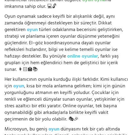
kullanıcılar istedikleri zaman özgürce
oyun oyna
ma
imkanına sahip olur. 💻🔓
Oyun oynamak sadece keyifli bir alışkanlık değil, aynı
zamanda öğrenmeyi destekleyen bir süreçtir. Dikkat
gerektiren
oyun
türleri odaklanma becerisini geliştirirken,
strateji ve planlama içeren oyunlar düşünme yeteneğini
güçlendirir. El–göz koordinasyonuna dayalı oyunlar
refleksleri hızlandırır, bilgi ve kelime temelli oyunlar ise
hafızayı destekler. Bu yönüyle
online oyunlar
, farklı yaş
grupları için hem eğlendirici hem de geliştirici bir içerik
sunar. 👩🏻‍🏫📚
Her kullanıcının oyunla kurduğu ilişki farklıdır. Kimi kullanıcı
için
oyun
, kısa bir mola anlamına gelirken; kimi için günün
yorgunluğunu atmanın en keyifli yoludur. Çocuklar için
renkli ve eğlenceli dünyalar sunan oyunlar, yetişkinler için
stres azaltıcı bir etki yaratır. Online oyunlar, tek başına
oynanabildiği gibi arkadaşlarla birlikte keyifli vakit
geçirmenin de bir yolu olabilir. 🎭🎉
Microoyun, bu geniş
oyun
dünyasını tek bir çatı altında