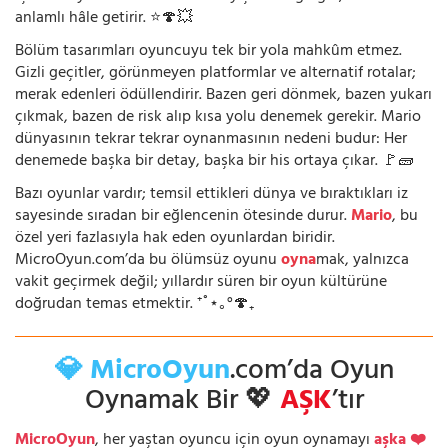
anlamlı hâle getirir. ⭐🍄💥
Bölüm tasarımları oyuncuyu tek bir yola mahkûm etmez.
Gizli geçitler, görünmeyen platformlar ve alternatif rotalar;
merak edenleri ödüllendirir. Bazen geri dönmek, bazen yukarı
çıkmak, bazen de risk alıp kısa yolu denemek gerekir. Mario
dünyasının tekrar tekrar oynanmasının nedeni budur: Her
denemede başka bir detay, başka bir his ortaya çıkar. 🚩🧱
Bazı oyunlar vardır; temsil ettikleri dünya ve bıraktıkları iz
sayesinde sıradan bir eğlencenin ötesinde durur.
Mario
, bu
özel yeri fazlasıyla hak eden oyunlardan biridir.
MicroOyun.com’da bu ölümsüz oyunu
oyna
mak, yalnızca
vakit geçirmek değil; yıllardır süren bir oyun kültürüne
doğrudan temas etmektir. ⁺˚⋆｡°🍄₊
💎 MicroOyun
.com’da Oyun
Oynamak Bir 💖
AŞK
’tır
MicroOyun
, her yaştan oyuncu için oyun oynamayı
aşka ❤️