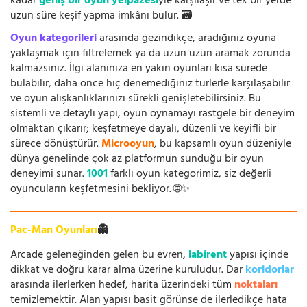
kadar
geniş bir oyun yelpazesi
yle karşılaşır ve tek bir yerde
uzun süre keşif yapma imkânı bulur. 🗃️
Oyun kategorileri
arasında gezindikçe, aradığınız oyuna
yaklaşmak için filtrelemek ya da uzun uzun aramak zorunda
kalmazsınız. İlgi alanınıza en yakın oyunları kısa sürede
bulabilir, daha önce hiç denemediğiniz türlerle karşılaşabilir
ve oyun alışkanlıklarınızı sürekli genişletebilirsiniz. Bu
sistemli ve detaylı yapı, oyun oynamayı rastgele bir deneyim
olmaktan çıkarır; keşfetmeye dayalı, düzenli ve keyifli bir
sürece dönüştürür.
Microoyun
, bu kapsamlı oyun düzeniyle
dünya genelinde çok az platformun sunduğu bir oyun
deneyimi sunar.
1001
farklı oyun kategorimiz, siz değerli
oyuncuların keşfetmesini bekliyor. 🌐✨
Pac-Man Oyunları
👻
Arcade geleneğinden gelen bu evren,
labirent
yapısı içinde
dikkat ve doğru karar alma üzerine kuruludur. Dar
koridorlar
arasında ilerlerken hedef, harita üzerindeki tüm
noktaları
temizlemektir. Alan yapısı basit görünse de ilerledikçe hata