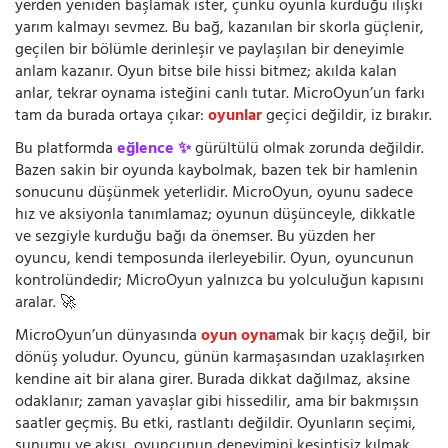
yerden yeniden başlamak ister, çünkü oyunla kurduğu ilişki
yarım kalmayı sevmez. Bu bağ, kazanılan bir skorla güçlenir,
geçilen bir bölümle derinleşir ve paylaşılan bir deneyimle
anlam kazanır. Oyun bitse bile hissi bitmez; akılda kalan
anlar, tekrar oynama isteğini canlı tutar. MicroOyun’un farkı
tam da burada ortaya çıkar:
oyunlar
geçici değildir, iz bırakır.
Bu platformda
eğlence ✨
gürültülü olmak zorunda değildir.
Bazen sakin bir oyunda kaybolmak, bazen tek bir hamlenin
sonucunu düşünmek yeterlidir. MicroOyun, oyunu sadece
hız ve aksiyonla tanımlamaz; oyunun düşünceyle, dikkatle
ve sezgiyle kurduğu bağı da önemser. Bu yüzden her
oyuncu, kendi temposunda ilerleyebilir. Oyun, oyuncunun
kontrolündedir; MicroOyun yalnızca bu yolculuğun kapısını
aralar. 🚀
MicroOyun’un dünyasında
oyun oyna
mak bir kaçış değil, bir
dönüş yoludur. Oyuncu, günün karmaşasından uzaklaşırken
kendine ait bir alana girer. Burada dikkat dağılmaz, aksine
odaklanır; zaman yavaşlar gibi hissedilir, ama bir bakmışsın
saatler geçmiş. Bu etki, rastlantı değildir. Oyunların seçimi,
sunumu ve akışı, oyuncunun deneyimini kesintisiz kılmak