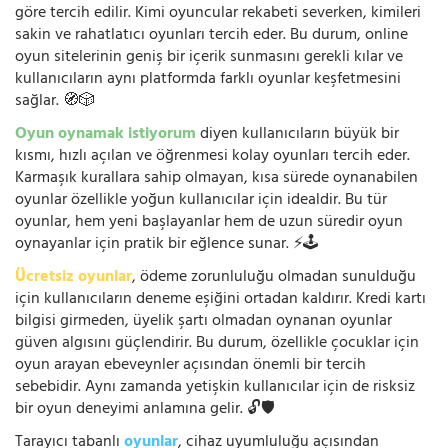
göre tercih edilir. Kimi oyuncular rekabeti severken, kimileri
sakin ve rahatlatıcı oyunları tercih eder. Bu durum, online
oyun sitelerinin geniş bir içerik sunmasını gerekli kılar ve
kullanıcıların aynı platformda farklı oyunlar keşfetmesini
sağlar. 🧭🎲
Oyun oynamak istiyorum
diyen kullanıcıların büyük bir
kısmı, hızlı açılan ve öğrenmesi kolay oyunları tercih eder.
Karmaşık kurallara sahip olmayan, kısa sürede oynanabilen
oyunlar özellikle yoğun kullanıcılar için idealdir. Bu tür
oyunlar, hem yeni başlayanlar hem de uzun süredir oyun
oynayanlar için pratik bir eğlence sunar. ⚡🕹️
Ücretsiz oyunlar
, ödeme zorunluluğu olmadan sunulduğu
için kullanıcıların deneme eşiğini ortadan kaldırır. Kredi kartı
bilgisi girmeden, üyelik şartı olmadan oynanan oyunlar
güven algısını güçlendirir. Bu durum, özellikle çocuklar için
oyun arayan ebeveynler açısından önemli bir tercih
sebebidir. Aynı zamanda yetişkin kullanıcılar için de risksiz
bir oyun deneyimi anlamına gelir. 🔓🛡️
Tarayıcı tabanlı
oyunlar
, cihaz uyumluluğu açısından