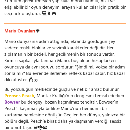
Kurulum gerektirmeyen yapısıyla mobil uyumlu, hızlı ve
erişilebilir bir oyun deneyimi arayan kullanıcılar için pratik bir
seçenek oluşturur. 💻📱🎮
Mario Oyunları
🍄
Mario dünyasına adım attığında, ekranda gördüğün şey
sadece renkli bloklar ve sevimli karakterler değildir. Her
zıplamanın bir bedeli, her gecikmenin bir sonucu vardır.
Kırmızı şapkasıyla tanınan Mario, boşlukları hesaplarken
oyuncuya da aynı soruyu sordurur: “Şimdi mi, yoksa bir adım
sonra mı?” Bu evrende ilerlemek refleks kadar sabır, hız kadar
dikkat ister. 👸🏼
Bu yolculuğun merkezinde güçlü ve net bir amaç bulunur.
Prenses Peach
, Mantar Krallığı’nın dengesini temsil ederken
Bowser
bu dengeyi bozan kaçınılmaz tehdittir. Bowser’ın
Peach’i kaçırmasıyla birlikte Mario’nun her adımı bir
kurtarma hamlesine dönüşür. Geçilen her dünya, yalnızca bir
bölüm değil; Peach’e biraz daha yaklaşmanın verdiği sessiz
bir umut taşır. 👑🐉🏰