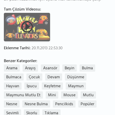
Tam Çözüm Videosu:
Eklenme Tarihi:
20.11.2013 22:53:30
Benzer Kategoriler:
Arama
Arayış
Asansör
Beyin
Bulma
Bulmaca
Çocuk
Devam
Düşünme
Hayvan
İpucu
Keşfetme
Maymun
Maymunu Mutlu Et
Mini
Mouse
Mutlu
Nesne
Nesne Bulma
Pencilkids
Popüler
Sevimli
Skorlu
Tıklama