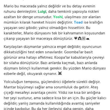
Mario bu macerada yalnız değildir ve bu detay evrenin
ruhunu derinleştirir.
Luigi
, daha temkinli yapısıyla riskleri
azaltan bir denge unsurudur.
Yoshi
, ulaşılması zor alanları
mümkün kılarak hareket hissini değiştirir.
Toad
ise krallığın
yaşayan sesi gibidir; yalnız olmadığını hissettirir. Bu
karakterler, Mario dünyasını tek bir kahramanın koşusundan
çıkarıp yaşayan bir maceraya dönüştürür. 💗👸🏼🐢
Karşılaşılan düşmanlar yalnızca engel değildir; oyuncunun
dikkatsizliğini test eden sınavlardır. Goomba’lar basit
görünür ama hatayı affetmez. Koopa’lar kabuklarıyla çevreyi
bir silaha dönüştürür. Bazı anlarda kaçmak, bazı anlarda
düşmanı bilinçli kullanmak gerekir. Bu yüzden Mario dünyası
ezberle değil, okuyarak oynanır. 👾
Yolculuğun temposu, güçlendirici öğelerle sürekli değişir.
Mantar büyümeyi sağlar ama sorumluluk da getirir. Ateş
çiçeği mesafeyi avantaja çevirir. Yıldız ise kısa bir anlığına
her şeyi susturur, ama sadece kısa bir an için. Bu güçler kalıcı
değildir; yanlış zamanda kullanıldığında avantaj saniyeler
içinde kaybolur. Bu da her ilerleyişi daha gergin, daha