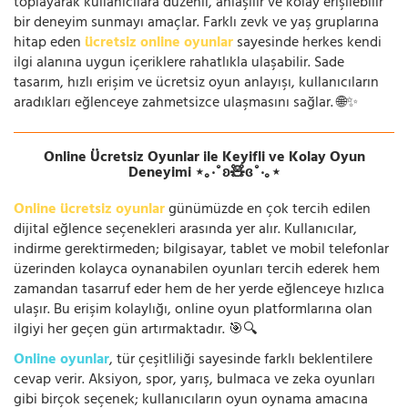
toplayarak kullanıcılara düzenli, anlaşılır ve kolay erişilebilir
bir deneyim sunmayı amaçlar. Farklı zevk ve yaş gruplarına
hitap eden
ücretsiz online oyunlar
sayesinde herkes kendi
ilgi alanına uygun içeriklere rahatlıkla ulaşabilir. Sade
tasarım, hızlı erişim ve ücretsiz oyun anlayışı, kullanıcıların
aradıkları eğlenceye zahmetsizce ulaşmasını sağlar. 🌐✨
Online Ücretsiz Oyunlar ile Keyifli ve Kolay Oyun
Deneyimi ⋆｡‧˚ʚ🧸ɞ˚‧｡⋆
Online ücretsiz oyunlar
günümüzde en çok tercih edilen
dijital eğlence seçenekleri arasında yer alır. Kullanıcılar,
indirme gerektirmeden; bilgisayar, tablet ve mobil telefonlar
üzerinden kolayca oynanabilen oyunları tercih ederek hem
zamandan tasarruf eder hem de her yerde eğlenceye hızlıca
ulaşır. Bu erişim kolaylığı, online oyun platformlarına olan
ilgiyi her geçen gün artırmaktadır. 🎯🔍
Online oyunlar
, tür çeşitliliği sayesinde farklı beklentilere
cevap verir. Aksiyon, spor, yarış, bulmaca ve zeka oyunları
gibi birçok seçenek; kullanıcıların oyun oynama amacına