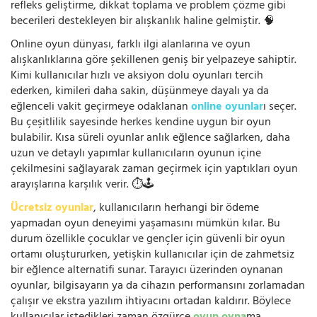
refleks geliştirme, dikkat toplama ve problem çözme gibi
becerileri destekleyen bir alışkanlık haline gelmiştir. 🧠
Online oyun dünyası, farklı ilgi alanlarına ve oyun
alışkanlıklarına göre şekillenen geniş bir yelpazeye sahiptir.
Kimi kullanıcılar hızlı ve aksiyon dolu oyunları tercih
ederken, kimileri daha sakin, düşünmeye dayalı ya da
eğlenceli vakit geçirmeye odaklanan
online oyunlar
ı seçer.
Bu çeşitlilik sayesinde herkes kendine uygun bir oyun
bulabilir. Kısa süreli oyunlar anlık eğlence sağlarken, daha
uzun ve detaylı yapımlar kullanıcıların oyunun içine
çekilmesini sağlayarak zaman geçirmek için yaptıkları oyun
arayışlarına karşılık verir. ⏱️🕹️
Ücretsiz oyunlar
, kullanıcıların herhangi bir ödeme
yapmadan oyun deneyimi yaşamasını mümkün kılar. Bu
durum özellikle çocuklar ve gençler için güvenli bir oyun
ortamı oluştururken, yetişkin kullanıcılar için de zahmetsiz
bir eğlence alternatifi sunar. Tarayıcı üzerinden oynanan
oyunlar, bilgisayarın ya da cihazın performansını zorlamadan
çalışır ve ekstra yazılım ihtiyacını ortadan kaldırır. Böylece