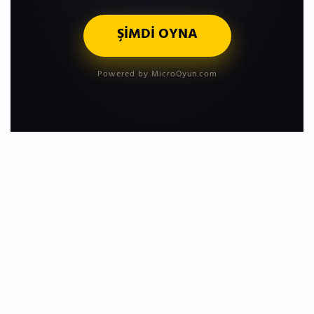
ŞİMDİ OYNA
Powered by MicroOyun.com