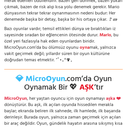
merak edenleri ödüllendirir. Bazen geri dönmek, bazen yukarı
çıkmak, bazen de risk alıp kısa yolu denemek gerekir. Mario
dünyasının tekrar tekrar oynanmasının nedeni budur: Her
denemede başka bir detay, başka bir his ortaya çıkar. 🚩🧱
Bazı oyunlar vardır; temsil ettikleri dünya ve bıraktıkları iz
sayesinde sıradan bir eğlencenin ötesinde durur.
Mario
, bu
özel yeri fazlasıyla hak eden oyunlardan biridir.
MicroOyun.com’da bu ölümsüz oyunu
oyna
mak, yalnızca
vakit geçirmek değil; yıllardır süren bir oyun kültürüne
doğrudan temas etmektir. ⁺˚⋆｡°🍄₊
💎 MicroOyun
.com’da Oyun
Oynamak Bir 💖
AŞK
’tır
MicroOyun
, her yaştan oyuncu için oyun oynamayı
aşka ❤️
dönüştürür. Bu aşk, ilk açılan oyunda hissedilen merakla
başlar; ekranda beliren ilk sahnede, ilk hamlede, ilk başarıda
derinleşir. Burada oyun, yalnızca zaman geçirmek için açılan
bir araç değildir. Oyun, gündelik hayatın arasına sıkışmış kısa