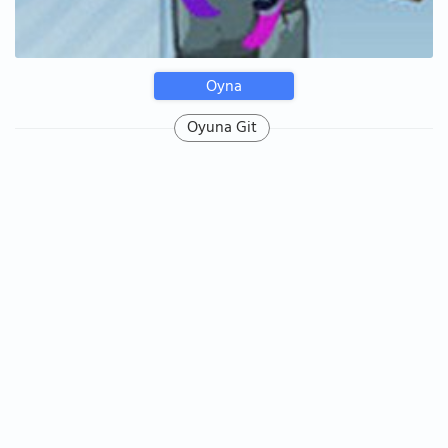
Oyna
Oyuna Git