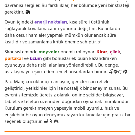
davranışı sergiler. Bu farklılıklar, her bölümde yeni bir strateji
gerektirir. 👻
Oyun içindeki
enerji noktaları
, kısa süreli üstünlük
sağlayarak kovalamacanın yönünü değiştirir. Bu anlarda
daha cesur hamleler yapmak mümkün olur ancak süre
kısıtlıdır ve zamanlama kritik öneme sahiptir. ⚡
Skor sisteminde
meyveler
önemli rol oynar.
Kiraz
,
çilek
,
portakal
ve
üzüm
gibi bonuslar ek puan kazandırırken
oyuncuyu daha riskli alanlara yönlendirebilir. Bu denge,
ustalaşmayı teşvik eden temel unsurlardan biridir. 🍒🍓🍊🍇
Pac-Man; çocuklar için anlaşılır, gençler için refleks
geliştirici, yetişkinler için ise nostaljik bir deneyim sunar. Bu
evreni sitemizde ücretsiz olarak, online şekilde; bilgisayar,
tablet ve telefon üzerinden doğrudan oynamak mümkündür.
Kurulum gerektirmeyen yapısıyla mobil uyumlu, hızlı ve
erişilebilir bir oyun deneyimi arayan kullanıcılar için pratik bir
seçenek oluşturur. 💻📱🎮