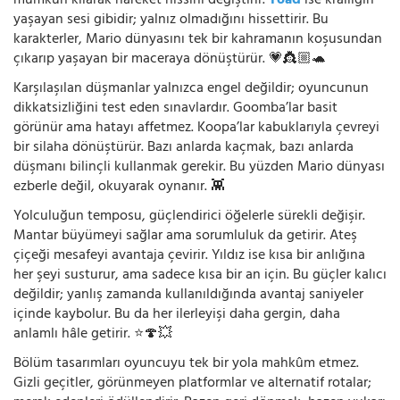
mümkün kılarak hareket hissini değiştirir.
Toad
ise krallığın
yaşayan sesi gibidir; yalnız olmadığını hissettirir. Bu
karakterler, Mario dünyasını tek bir kahramanın koşusundan
çıkarıp yaşayan bir maceraya dönüştürür. 💗👸🏼🐢
Karşılaşılan düşmanlar yalnızca engel değildir; oyuncunun
dikkatsizliğini test eden sınavlardır. Goomba’lar basit
görünür ama hatayı affetmez. Koopa’lar kabuklarıyla çevreyi
bir silaha dönüştürür. Bazı anlarda kaçmak, bazı anlarda
düşmanı bilinçli kullanmak gerekir. Bu yüzden Mario dünyası
ezberle değil, okuyarak oynanır. 👾
Yolculuğun temposu, güçlendirici öğelerle sürekli değişir.
Mantar büyümeyi sağlar ama sorumluluk da getirir. Ateş
çiçeği mesafeyi avantaja çevirir. Yıldız ise kısa bir anlığına
her şeyi susturur, ama sadece kısa bir an için. Bu güçler kalıcı
değildir; yanlış zamanda kullanıldığında avantaj saniyeler
içinde kaybolur. Bu da her ilerleyişi daha gergin, daha
anlamlı hâle getirir. ⭐🍄💥
Bölüm tasarımları oyuncuyu tek bir yola mahkûm etmez.
Gizli geçitler, görünmeyen platformlar ve alternatif rotalar;