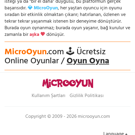
isteği ya da “bir el daha” duygusu, bu platformun gerçek
başarısıdır.
💎 MicroOyun
, her yaştan oyuncu için oyunu
sıradan bir etkinlik olmaktan çıkarır; hatırlanan, özlenen ve
tekrar tekrar yaşanmak istenen bir deneyime dönüştürür.
Burada oyun oynanmaz; burada oyun yaşanır, bağ kurulur ve
zamanla bir
aşka 💖
dönüşür.
MicroOyun
.com 🕹️ Ücretsiz
Online Oyunlar /
Oyun Oyna
Kullanım Şartları
Gizlilik Politikası
Copyright © 2009 - 2026 microoyun.com
Language