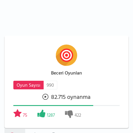
Beceri Oyunları
Oyun Sayısı
990
82.715 oynanma
75
1287
422