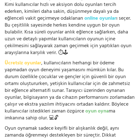
Kimi kullanıcılar hızlı ve aksiyon dolu oyunları tercih
ederken, kimileri daha sakin, düşünmeye dayalı ya da
eğlenceli vakit geçirmeye odaklanan
online oyunlar
ı seçer.
Bu çeşitlilik sayesinde herkes kendine uygun bir oyun
bulabilir. Kısa süreli oyunlar anlık eğlence sağlarken, daha
uzun ve detaylı yapımlar kullanıcıların oyunun içine
çekilmesini sağlayarak zaman geçirmek için yaptıkları oyun
arayışlarına karşılık verir. ⏱️🕹️
Ücretsiz oyunlar
, kullanıcıların herhangi bir ödeme
yapmadan oyun deneyimi yaşamasını mümkün kılar. Bu
durum özellikle çocuklar ve gençler için güvenli bir oyun
ortamı oluştururken, yetişkin kullanıcılar için de zahmetsiz
bir eğlence alternatifi sunar. Tarayıcı üzerinden oynanan
oyunlar, bilgisayarın ya da cihazın performansını zorlamadan
çalışır ve ekstra yazılım ihtiyacını ortadan kaldırır. Böylece
kullanıcılar istedikleri zaman özgürce
oyun oyna
ma
imkanına sahip olur. 💻🔓
Oyun oynamak sadece keyifli bir alışkanlık değil, aynı
zamanda öğrenmeyi destekleyen bir süreçtir. Dikkat