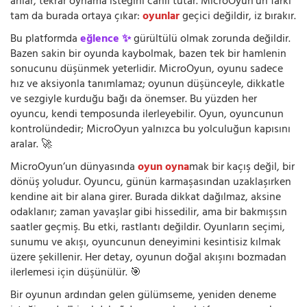
anlar, tekrar oynama isteğini canlı tutar. MicroOyun’un farkı
tam da burada ortaya çıkar:
oyunlar
geçici değildir, iz bırakır.
Bu platformda
eğlence ✨
gürültülü olmak zorunda değildir.
Bazen sakin bir oyunda kaybolmak, bazen tek bir hamlenin
sonucunu düşünmek yeterlidir. MicroOyun, oyunu sadece
hız ve aksiyonla tanımlamaz; oyunun düşünceyle, dikkatle
ve sezgiyle kurduğu bağı da önemser. Bu yüzden her
oyuncu, kendi temposunda ilerleyebilir. Oyun, oyuncunun
kontrolündedir; MicroOyun yalnızca bu yolculuğun kapısını
aralar. 🚀
MicroOyun’un dünyasında
oyun oyna
mak bir kaçış değil, bir
dönüş yoludur. Oyuncu, günün karmaşasından uzaklaşırken
kendine ait bir alana girer. Burada dikkat dağılmaz, aksine
odaklanır; zaman yavaşlar gibi hissedilir, ama bir bakmışsın
saatler geçmiş. Bu etki, rastlantı değildir. Oyunların seçimi,
sunumu ve akışı, oyuncunun deneyimini kesintisiz kılmak
üzere şekillenir. Her detay, oyunun doğal akışını bozmadan
ilerlemesi için düşünülür. 🎯
Bir oyunun ardından gelen gülümseme, yeniden deneme