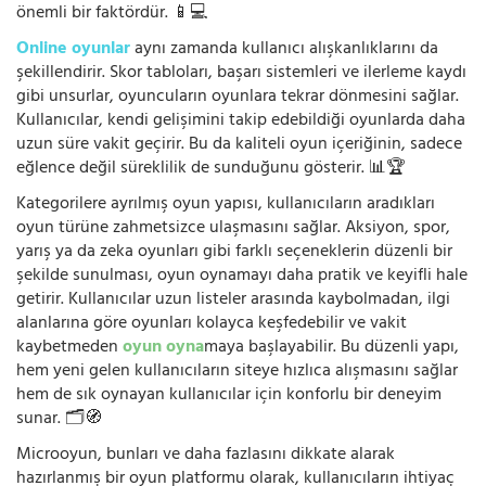
önemli bir faktördür. 📱💻
Online oyunlar
aynı zamanda kullanıcı alışkanlıklarını da
şekillendirir. Skor tabloları, başarı sistemleri ve ilerleme kaydı
gibi unsurlar, oyuncuların oyunlara tekrar dönmesini sağlar.
Kullanıcılar, kendi gelişimini takip edebildiği oyunlarda daha
uzun süre vakit geçirir. Bu da kaliteli oyun içeriğinin, sadece
eğlence değil süreklilik de sunduğunu gösterir. 📊🏆
Kategorilere ayrılmış oyun yapısı, kullanıcıların aradıkları
oyun türüne zahmetsizce ulaşmasını sağlar. Aksiyon, spor,
yarış ya da zeka oyunları gibi farklı seçeneklerin düzenli bir
şekilde sunulması, oyun oynamayı daha pratik ve keyifli hale
getirir. Kullanıcılar uzun listeler arasında kaybolmadan, ilgi
alanlarına göre oyunları kolayca keşfedebilir ve vakit
kaybetmeden
oyun oyna
maya başlayabilir. Bu düzenli yapı,
hem yeni gelen kullanıcıların siteye hızlıca alışmasını sağlar
hem de sık oynayan kullanıcılar için konforlu bir deneyim
sunar. 🗂️🧭
Microoyun, bunları ve daha fazlasını dikkate alarak
hazırlanmış bir oyun platformu olarak, kullanıcıların ihtiyaç