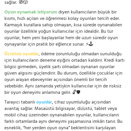
sağlar. 🧭🎲
Oyun oynamak istiyorum
diyen kullanıcıların büyük bir
kısmı, hızlı açılan ve öğrenmesi kolay oyunları tercih eder.
Karmaşık kurallara sahip olmayan, kısa sürede oynanabilen
oyunlar özellikle yoğun kullanıcılar için idealdir. Bu tür
oyunlar, hem yeni başlayanlar hem de uzun süredir oyun
oynayanlar için pratik bir eğlence sunar. ⚡🕹️
Ücretsiz oyunlar
, ödeme zorunluluğu olmadan sunulduğu
için kullanıcıların deneme eşiğini ortadan kaldırır. Kredi kartı
bilgisi girmeden, üyelik şartı olmadan oynanan oyunlar
güven algısını güçlendirir. Bu durum, özellikle çocuklar için
oyun arayan ebeveynler açısından önemli bir tercih
sebebidir. Aynı zamanda yetişkin kullanıcılar için de risksiz
bir oyun deneyimi anlamına gelir. 🔓🛡️
Tarayıcı tabanlı
oyunlar
, cihaz uyumluluğu açısından
avantaj sağlar. Masaüstü bilgisayar, dizüstü, tablet veya
mobil cihaz üzerinden oynanabilen oyunlar, kullanıcıların
farklı ortamlarda aynı deneyimi yaşamasına imkân tanır. Bu
esneklik, “her yerden oyun oyna” beklentisini karşılayan