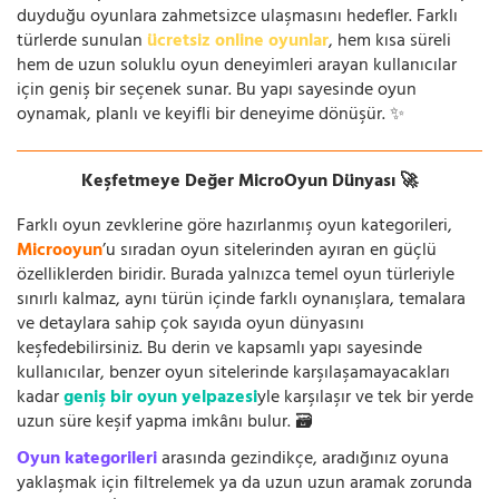
duyduğu oyunlara zahmetsizce ulaşmasını hedefler. Farklı
türlerde sunulan
ücretsiz online oyunlar
, hem kısa süreli
hem de uzun soluklu oyun deneyimleri arayan kullanıcılar
için geniş bir seçenek sunar. Bu yapı sayesinde oyun
oynamak, planlı ve keyifli bir deneyime dönüşür. ✨
Keşfetmeye Değer MicroOyun Dünyası 🚀
Farklı oyun zevklerine göre hazırlanmış oyun kategorileri,
Microoyun
’u sıradan oyun sitelerinden ayıran en güçlü
özelliklerden biridir. Burada yalnızca temel oyun türleriyle
sınırlı kalmaz, aynı türün içinde farklı oynanışlara, temalara
ve detaylara sahip çok sayıda oyun dünyasını
keşfedebilirsiniz. Bu derin ve kapsamlı yapı sayesinde
kullanıcılar, benzer oyun sitelerinde karşılaşamayacakları
kadar
geniş bir oyun yelpazesi
yle karşılaşır ve tek bir yerde
uzun süre keşif yapma imkânı bulur. 🗃️
Oyun kategorileri
arasında gezindikçe, aradığınız oyuna
yaklaşmak için filtrelemek ya da uzun uzun aramak zorunda