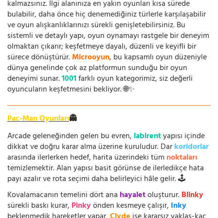
kalmazsınız. İlgi alanınıza en yakın oyunları kısa sürede
bulabilir, daha önce hiç denemediğiniz türlerle karşılaşabilir
ve oyun alışkanlıklarınızı sürekli genişletebilirsiniz. Bu
sistemli ve detaylı yapı, oyun oynamayı rastgele bir deneyim
olmaktan çıkarır; keşfetmeye dayalı, düzenli ve keyifli bir
sürece dönüştürür.
Microoyun
, bu kapsamlı oyun düzeniyle
dünya genelinde çok az platformun sunduğu bir oyun
deneyimi sunar.
1001
farklı oyun kategorimiz, siz değerli
oyuncuların keşfetmesini bekliyor. 🌐✨
Pac-Man Oyunları
👻
Arcade geleneğinden gelen bu evren,
labirent
yapısı içinde
dikkat ve doğru karar alma üzerine kuruludur. Dar
koridorlar
arasında ilerlerken hedef, harita üzerindeki tüm
noktaları
temizlemektir. Alan yapısı basit görünse de ilerledikçe hata
payı azalır ve rota seçimi daha belirleyici hâle gelir. 🕹️
Kovalamacanın temelini dört ana
hayalet
oluşturur.
Blinky
sürekli baskı kurar,
Pinky
önden kesmeye çalışır,
Inky
beklenmedik hareketler yapar,
Clyde
ise kararsız yaklaş-kaç