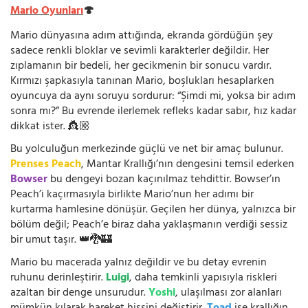
Mario Oyunları
🍄
Mario dünyasına adım attığında, ekranda gördüğün şey
sadece renkli bloklar ve sevimli karakterler değildir. Her
zıplamanın bir bedeli, her gecikmenin bir sonucu vardır.
Kırmızı şapkasıyla tanınan Mario, boşlukları hesaplarken
oyuncuya da aynı soruyu sordurur: “Şimdi mi, yoksa bir adım
sonra mı?” Bu evrende ilerlemek refleks kadar sabır, hız kadar
dikkat ister. 👸🏼
Bu yolculuğun merkezinde güçlü ve net bir amaç bulunur.
Prenses Peach
, Mantar Krallığı’nın dengesini temsil ederken
Bowser
bu dengeyi bozan kaçınılmaz tehdittir. Bowser’ın
Peach’i kaçırmasıyla birlikte Mario’nun her adımı bir
kurtarma hamlesine dönüşür. Geçilen her dünya, yalnızca bir
bölüm değil; Peach’e biraz daha yaklaşmanın verdiği sessiz
bir umut taşır. 👑🐉🏰
Mario bu macerada yalnız değildir ve bu detay evrenin
ruhunu derinleştirir.
Luigi
, daha temkinli yapısıyla riskleri
azaltan bir denge unsurudur.
Yoshi
, ulaşılması zor alanları