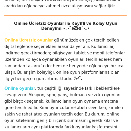
tasarım, hızlı erişim ve ücretsiz oyun anlayışı, kullanıcıların
aradıkları eğlenceye zahmetsizce ulaşmasını sağlar. 🌐✨
Online Ücretsiz Oyunlar ile Keyifli ve Kolay Oyun
Deneyimi ⋆｡‧˚ʚ🧸ɞ˚‧｡⋆
Online ücretsiz oyunlar
günümüzde en çok tercih edilen
dijital eğlence seçenekleri arasında yer alır. Kullanıcılar,
indirme gerektirmeden; bilgisayar, tablet ve mobil telefonlar
üzerinden kolayca oynanabilen oyunları tercih ederek hem
zamandan tasarruf eder hem de her yerde eğlenceye hızlıca
ulaşır. Bu erişim kolaylığı, online oyun platformlarına olan
ilgiyi her geçen gün artırmaktadır. 🎯🔍
Online oyunlar
, tür çeşitliliği sayesinde farklı beklentilere
cevap verir. Aksiyon, spor, yarış, bulmaca ve zeka oyunları
gibi birçok seçenek; kullanıcıların oyun oynama amacına
göre tercih edilir. Kimi oyuncular rekabeti severken, kimileri
sakin ve rahatlatıcı oyunları tercih eder. Bu durum, online
oyun sitelerinin geniş bir içerik sunmasını gerekli kılar ve
kullanıcıların aynı platformda farklı oyunlar keşfetmesini