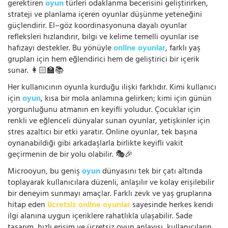
gerektiren
oyun
türleri odaklanma becerisini geliştirirken,
strateji ve planlama içeren oyunlar düşünme yeteneğini
güçlendirir. El–göz koordinasyonuna dayalı oyunlar
refleksleri hızlandırır, bilgi ve kelime temelli oyunlar ise
hafızayı destekler. Bu yönüyle
online oyunlar
, farklı yaş
grupları için hem eğlendirici hem de geliştirici bir içerik
sunar. 👩🏻‍🏫📚
Her kullanıcının oyunla kurduğu ilişki farklıdır. Kimi kullanıcı
için
oyun
, kısa bir mola anlamına gelirken; kimi için günün
yorgunluğunu atmanın en keyifli yoludur. Çocuklar için
renkli ve eğlenceli dünyalar sunan oyunlar, yetişkinler için
stres azaltıcı bir etki yaratır. Online oyunlar, tek başına
oynanabildiği gibi arkadaşlarla birlikte keyifli vakit
geçirmenin de bir yolu olabilir. 🎭🎉
Microoyun, bu geniş
oyun
dünyasını tek bir çatı altında
toplayarak kullanıcılara düzenli, anlaşılır ve kolay erişilebilir
bir deneyim sunmayı amaçlar. Farklı zevk ve yaş gruplarına
hitap eden
ücretsiz online oyunlar
sayesinde herkes kendi
ilgi alanına uygun içeriklere rahatlıkla ulaşabilir. Sade