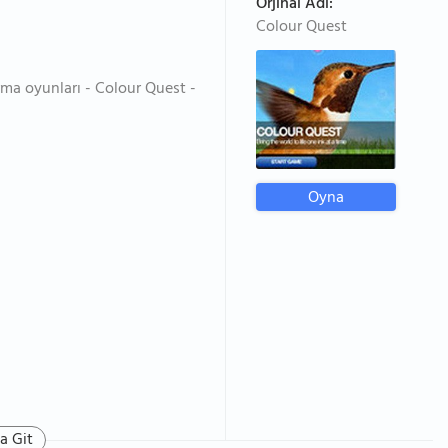
Orjinal Adı:
Colour Quest
ma oyunları - Colour Quest -
Oyna
a Git