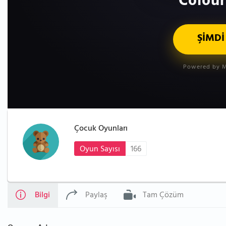
Colour
ŞİMDİ
Powered by M
Çocuk Oyunları
Oyun Sayısı
166
Bilgi
Paylaş
Tam Çözüm