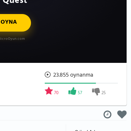
 Quest
 OYNA
icroOyun.com
23.855 oynanma
70
57
25