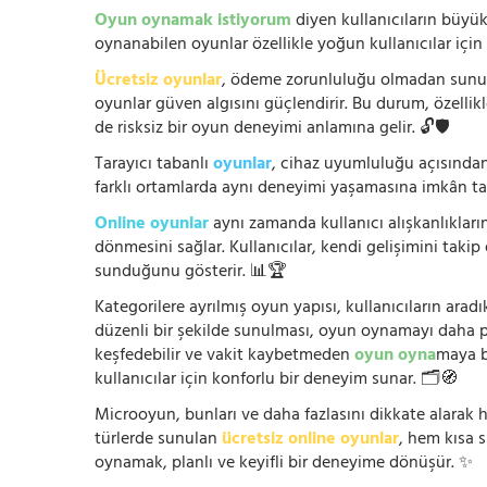
Oyun oynamak istiyorum
diyen kullanıcıların büyük
oynanabilen oyunlar özellikle yoğun kullanıcılar için
Ücretsiz oyunlar
, ödeme zorunluluğu olmadan sunuldu
oyunlar güven algısını güçlendirir. Bu durum, özellik
de risksiz bir oyun deneyimi anlamına gelir. 🔓🛡️
Tarayıcı tabanlı
oyunlar
, cihaz uyumluluğu açısından
farklı ortamlarda aynı deneyimi yaşamasına imkân tan
Online oyunlar
aynı zamanda kullanıcı alışkanlıklarını
dönmesini sağlar. Kullanıcılar, kendi gelişimini takip
sunduğunu gösterir. 📊🏆
Kategorilere ayrılmış oyun yapısı, kullanıcıların arad
düzenli bir şekilde sunulması, oyun oynamayı daha prat
keşfedebilir ve vakit kaybetmeden
oyun oyna
maya b
kullanıcılar için konforlu bir deneyim sunar. 🗂️🧭
Microoyun, bunları ve daha fazlasını dikkate alarak h
türlerde sunulan
ücretsiz online oyunlar
, hem kısa 
oynamak, planlı ve keyifli bir deneyime dönüşür. ✨