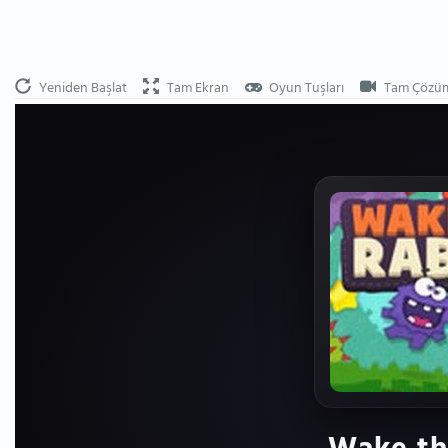
Yeniden Başlat
Tam Ekran
Oyun Tuşları
Tam Çözü