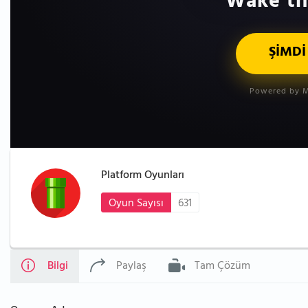
Wake th
ŞİMDİ
Powered by M
Platform Oyunları
Oyun Sayısı
631
Bilgi
Paylaş
Tam Çözüm