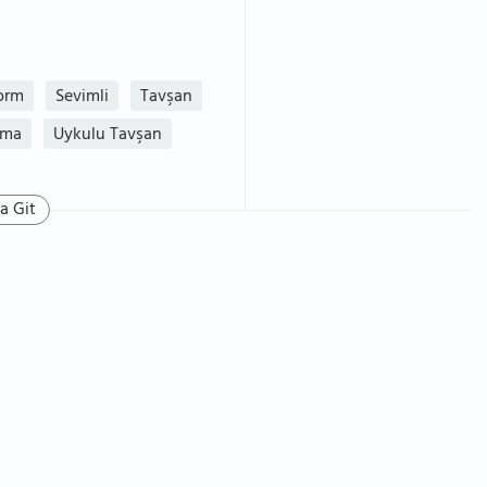
orm
Sevimli
Tavşan
rma
Uykulu Tavşan
a Git