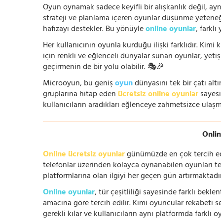
Oyun oynamak sadece keyifli bir alışkanlık değil, ay
strateji ve planlama içeren oyunlar düşünme yeteneğin
hafızayı destekler. Bu yönüyle
online oyunlar
, farklı
Her kullanıcının oyunla kurduğu ilişki farklıdır. Kimi k
için renkli ve eğlenceli dünyalar sunan oyunlar, yetişki
geçirmenin de bir yolu olabilir. 🎭🎉
Microoyun, bu geniş
oyun
dünyasını tek bir çatı altı
gruplarına hitap eden
ücretsiz online oyunlar
sayesin
kullanıcıların aradıkları eğlenceye zahmetsizce ulaşm
Onlin
Online ücretsiz oyunlar
günümüzde en çok tercih edile
telefonlar üzerinden kolayca oynanabilen oyunları te
platformlarına olan ilgiyi her geçen gün artırmaktadı
Online oyunlar
, tür çeşitliliği sayesinde farklı bek
amacına göre tercih edilir. Kimi oyuncular rekabeti se
gerekli kılar ve kullanıcıların aynı platformda farklı 