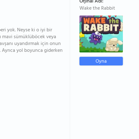
Orjinal Adı:
Wake the Rabbit
i yok. Neyse ki o iyi bir
aşı mavi sümüklüböcek veya
tavşanı uyandırmak için onun
m. Ayrıca yol boyunca giderken
Oyna