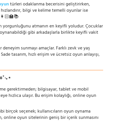
oyun
türleri odaklanma becerisini geliştirirken,
zlandırır, bilgi ve kelime temelli oyunlar ise
. 👩🏻‍🏫📚
nün yorgunluğunu atmanın en keyifli yoludur. Çocuklar
oynanabildiği gibi arkadaşlarla birlikte keyifli vakit
r bir deneyim sunmayı amaçlar. Farklı zevk ve yaş
 Sade tasarım, hızlı erişim ve ücretsiz oyun anlayışı,
ɞ˚‧｡⋆
irme gerektirmeden; bilgisayar, tablet ve mobil
 hızlıca ulaşır. Bu erişim kolaylığı, online oyun
ı gibi birçok seçenek; kullanıcıların oyun oynama
m, online oyun sitelerinin geniş bir içerik sunmasını