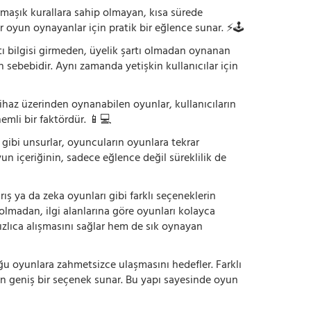
armaşık kurallara sahip olmayan, kısa sürede
r oyun oynayanlar için pratik bir eğlence sunar. ⚡🕹️
tı bilgisi girmeden, üyelik şartı olmadan oynanan
 sebebidir. Aynı zamanda yetişkin kullanıcılar için
ihaz üzerinden oynanabilen oyunlar, kullanıcıların
emli bir faktördür. 📱💻
dı gibi unsurlar, oyuncuların oyunlara tekrar
yun içeriğinin, sadece eğlence değil süreklilik de
ış ya da zeka oyunları gibi farklı seçeneklerin
bolmadan, ilgi alanlarına göre oyunları kolayca
hızlıca alışmasını sağlar hem de sık oynayan
uğu oyunlara zahmetsizce ulaşmasını hedefler. Farklı
in geniş bir seçenek sunar. Bu yapı sayesinde oyun