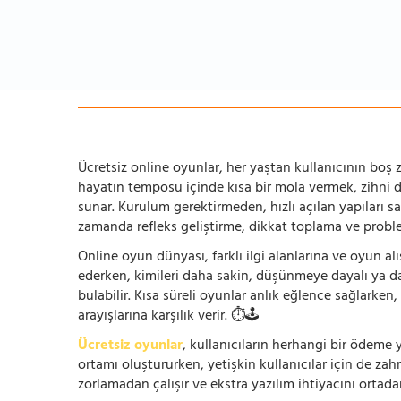
Ücretsiz online oyunlar, her yaştan kullanıcının boş za
hayatın temposu içinde kısa bir mola vermek, zihni
sunar. Kurulum gerektirmeden, hızlı açılan yapıları s
zamanda refleks geliştirme, dikkat toplama ve problem
Online oyun dünyası, farklı ilgi alanlarına ve oyun alı
ederken, kimileri daha sakin, düşünmeye dayalı ya 
bulabilir. Kısa süreli oyunlar anlık eğlence sağlarke
arayışlarına karşılık verir. ⏱️🕹️
Ücretsiz oyunlar
, kullanıcıların herhangi bir ödem
ortamı oluştururken, yetişkin kullanıcılar için de za
zorlamadan çalışır ve ekstra yazılım ihtiyacını ortada