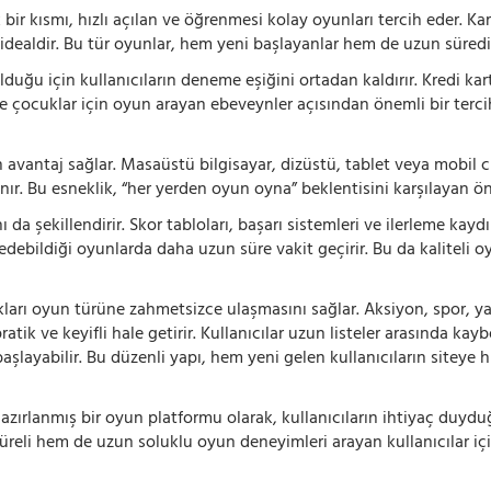
 bir kısmı, hızlı açılan ve öğrenmesi kolay oyunları tercih eder. K
 idealdir. Bu tür oyunlar, hem yeni başlayanlar hem de uzun süredi
ğu için kullanıcıların deneme eşiğini ortadan kaldırır. Kredi kar
le çocuklar için oyun arayan ebeveynler açısından önemli bir tercih
 avantaj sağlar. Masaüstü bilgisayar, dizüstü, tablet veya mobil c
ır. Bu esneklik, “her yerden oyun oyna” beklentisini karşılayan ön
 da şekillendirir. Skor tabloları, başarı sistemleri ve ilerleme kay
 edebildiği oyunlarda daha uzun süre vakit geçirir. Bu da kaliteli o
ıkları oyun türüne zahmetsizce ulaşmasını sağlar. Aksiyon, spor, yar
ik ve keyifli hale getirir. Kullanıcılar uzun listeler arasında kay
aşlayabilir. Bu düzenli yapı, hem yeni gelen kullanıcıların siteye 
azırlanmış bir oyun platformu olarak, kullanıcıların ihtiyaç duyd
süreli hem de uzun soluklu oyun deneyimleri arayan kullanıcılar iç