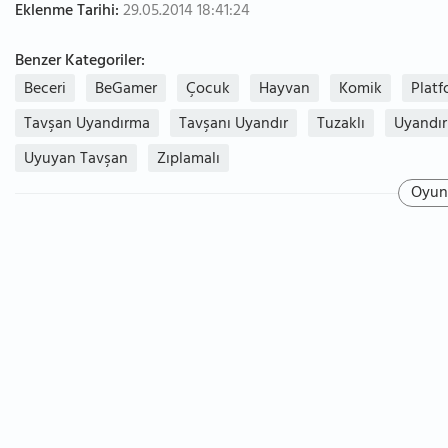
Eklenme Tarihi:
29.05.2014 18:41:24
Benzer Kategoriler:
Beceri
BeGamer
Çocuk
Hayvan
Komik
Platf
Tavşan Uyandırma
Tavşanı Uyandır
Tuzaklı
Uyandı
Uyuyan Tavşan
Zıplamalı
Oyun