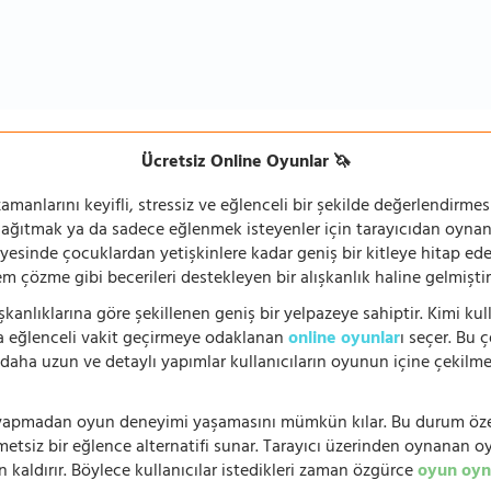
Ücretsiz Online Oyunlar 🦄
manlarını keyifli, stressiz ve eğlenceli bir şekilde değerlendirmesi
 dağıtmak ya da sadece eğlenmek isteyenler için tarayıcıdan oyn
ayesinde çocuklardan yetişkinlere kadar geniş bir kitleye hitap ede
 çözme gibi becerileri destekleyen bir alışkanlık haline gelmiştir
şkanlıklarına göre şekillenen geniş bir yelpazeye sahiptir. Kimi kull
da eğlenceli vakit geçirmeye odaklanan
online oyunlar
ı seçer. Bu 
n, daha uzun ve detaylı yapımlar kullanıcıların oyunun içine çekil
e yapmadan oyun deneyimi yaşamasını mümkün kılar. Bu durum özell
hmetsiz bir eğlence alternatifi sunar. Tarayıcı üzerinden oynanan o
n kaldırır. Böylece kullanıcılar istedikleri zaman özgürce
oyun oyn