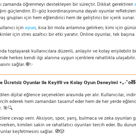
nı zamanda öğrenmeyi destekleyen bir süreçtir. Dikkat gerektiren
i güçlendirir. El–göz koordinasyonuna dayalı oyunlar refleksleri hı
 yaş grupları için hem eğlendirici hem de geliştirici bir içerik sunar
ullanıcı için
oyun
, kısa bir mola anlamına gelirken; kimi için gü
nler için stres azaltıcı bir etki yaratır. Online oyunlar, tek başına 
nda toplayarak kullanıcılara düzenli, anlaşılır ve kolay erişilebili
de herkes kendi ilgi alanına uygun içeriklere rahatlıkla ulaşabilir.
asını sağlar. 🌐✨
e Ücretsiz Oyunlar ile Keyifli ve Kolay Oyun Deneyimi ⋆｡‧˚ʚ
n dijital eğlence seçenekleri arasında yer alır. Kullanıcılar, ind
rcih ederek hem zamandan tasarruf eder hem de her yerde eğlenceye
r. 🎯🔍
lentilere cevap verir. Aksiyon, spor, yarış, bulmaca ve zeka oyunlar
verken, kimileri sakin ve rahatlatıcı oyunları tercih eder. Bu duru
oyunlar keşfetmesini sağlar. 🧭🎲