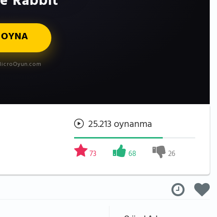
e Rabbit
 OYNA
icroOyun.com
25.213 oynanma
73
68
26