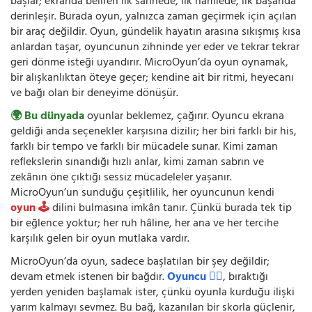
başlar; ekranda beliren ilk sahnede, ilk hamlede, ilk başarıda
derinleşir. Burada oyun, yalnızca zaman geçirmek için açılan
bir araç değildir. Oyun, gündelik hayatın arasına sıkışmış kısa
anlardan taşar, oyuncunun zihninde yer eder ve tekrar tekrar
geri dönme isteği uyandırır. MicroOyun’da oyun oynamak,
bir alışkanlıktan öteye geçer; kendine ait bir ritmi, heyecanı
ve bağı olan bir deneyime dönüşür.
🌍 Bu dünyada
oyunlar beklemez, çağırır. Oyuncu ekrana
geldiği anda seçenekler karşısına dizilir; her biri farklı bir his,
farklı bir tempo ve farklı bir mücadele sunar. Kimi zaman
reflekslerin sınandığı hızlı anlar, kimi zaman sabrın ve
zekânın öne çıktığı sessiz mücadeleler yaşanır.
MicroOyun’un sunduğu çeşitlilik, her oyuncunun kendi
oyun 🕹️
dilini bulmasına imkân tanır. Çünkü burada tek tip
bir eğlence yoktur; her ruh hâline, her ana ve her tercihe
karşılık gelen bir oyun mutlaka vardır.
MicroOyun’da oyun, sadece başlatılan bir şey değildir;
devam etmek istenen bir bağdır.
Oyuncu 🧍‍♂️
, bıraktığı
yerden yeniden başlamak ister, çünkü oyunla kurduğu ilişki
yarım kalmayı sevmez. Bu bağ, kazanılan bir skorla güçlenir,