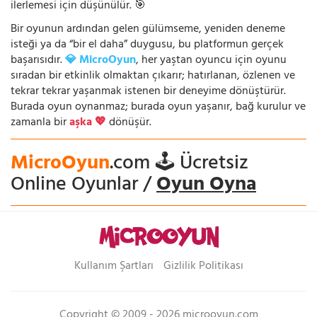
ilerlemesi için düşünülür. 🎯
Bir oyunun ardından gelen gülümseme, yeniden deneme
isteği ya da “bir el daha” duygusu, bu platformun gerçek
başarısıdır.
💎 MicroOyun
, her yaştan oyuncu için oyunu
sıradan bir etkinlik olmaktan çıkarır; hatırlanan, özlenen ve
tekrar tekrar yaşanmak istenen bir deneyime dönüştürür.
Burada oyun oynanmaz; burada oyun yaşanır, bağ kurulur ve
zamanla bir
aşka 💖
dönüşür.
MicroOyun
.com 🕹️ Ücretsiz
Online Oyunlar /
Oyun Oyna
Kullanım Şartları
Gizlilik Politikası
Copyright © 2009 - 2026 microoyun.com