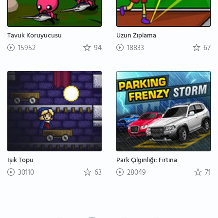
Tavuk Koruyucusu
Uzun Zıplama
15952
94
18833
67
Işık Topu
Park Çılgınlığı: Fırtına
30110
63
28049
71