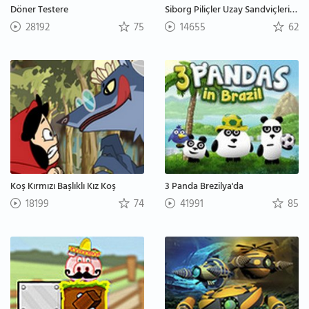
Döner Testere
Siborg Piliçler Uzay Sandviçlerine Karşı
28192
75
14655
62
Koş Kırmızı Başlıklı Kız Koş
3 Panda Brezilya'da
18199
74
41991
85