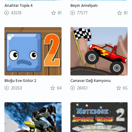
Anahtar Topla 4
Beyin Ameliyatı
43519
81
77577
81
Bloğu Eve Götür 2
Canavar Dağ Kamyonu
20250
64
28451
65