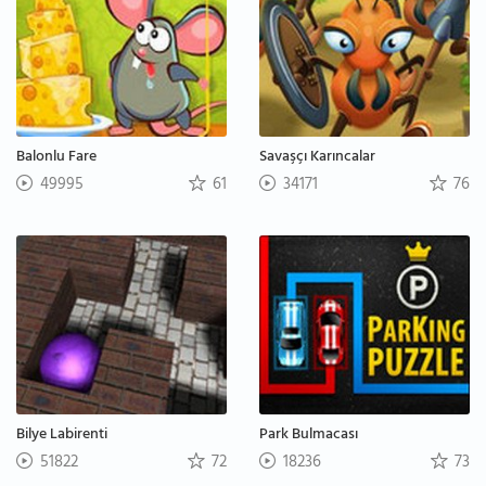
Balonlu Fare
Savaşçı Karıncalar
49995
61
34171
76
Bilye Labirenti
Park Bulmacası
51822
72
18236
73