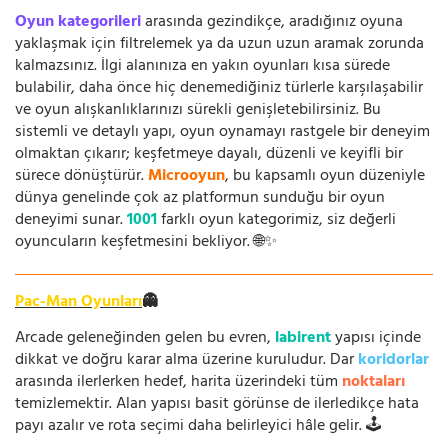
Oyun kategorileri
arasında gezindikçe, aradığınız oyuna
yaklaşmak için filtrelemek ya da uzun uzun aramak zorunda
kalmazsınız. İlgi alanınıza en yakın oyunları kısa sürede
bulabilir, daha önce hiç denemediğiniz türlerle karşılaşabilir
ve oyun alışkanlıklarınızı sürekli genişletebilirsiniz. Bu
sistemli ve detaylı yapı, oyun oynamayı rastgele bir deneyim
olmaktan çıkarır; keşfetmeye dayalı, düzenli ve keyifli bir
sürece dönüştürür.
Microoyun
, bu kapsamlı oyun düzeniyle
dünya genelinde çok az platformun sunduğu bir oyun
deneyimi sunar.
1001
farklı oyun kategorimiz, siz değerli
oyuncuların keşfetmesini bekliyor. 🌐✨
Pac-Man Oyunları
👻
Arcade geleneğinden gelen bu evren,
labirent
yapısı içinde
dikkat ve doğru karar alma üzerine kuruludur. Dar
koridorlar
arasında ilerlerken hedef, harita üzerindeki tüm
noktaları
temizlemektir. Alan yapısı basit görünse de ilerledikçe hata
payı azalır ve rota seçimi daha belirleyici hâle gelir. 🕹️