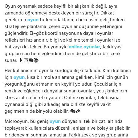
Oyun oynamak sadece keyifli bir alışkanlık değil, aynı
zamanda öğrenmeyi destekleyen bir süreçtir. Dikkat
gerektiren
oyun
türleri odaklanma becerisini geliştirirken,
strateji ve planlama içeren oyunlar düşünme yeteneğini
güçlendirir. El–göz koordinasyonuna dayalı oyunlar
refleksleri hızlandırır, bilgi ve kelime temelli oyunlar ise
hafızayı destekler. Bu yönüyle
online oyunlar
, farklı yaş
grupları için hem eğlendirici hem de geliştirici bir içerik
sunar. 👩🏻‍🏫📚
Her kullanıcının oyunla kurduğu ilişki farklıdır. Kimi kullanıcı
için
oyun
, kısa bir mola anlamına gelirken; kimi için günün
yorgunluğunu atmanın en keyifli yoludur. Çocuklar için
renkli ve eğlenceli dünyalar sunan oyunlar, yetişkinler için
stres azaltıcı bir etki yaratır. Online oyunlar, tek başına
oynanabildiği gibi arkadaşlarla birlikte keyifli vakit
geçirmenin de bir yolu olabilir. 🎭🎉
Microoyun, bu geniş
oyun
dünyasını tek bir çatı altında
toplayarak kullanıcılara düzenli, anlaşılır ve kolay erişilebilir
bir deneyim sunmayı amaçlar. Farklı zevk ve yaş gruplarına