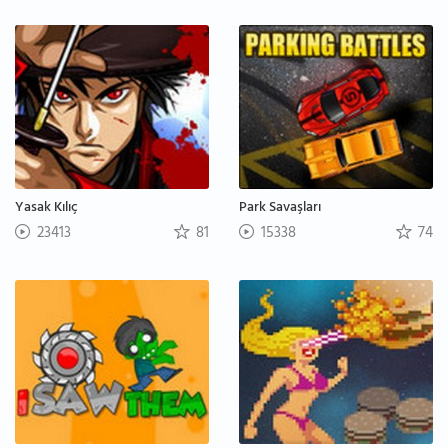
Yasak Kılıç
Park Savaşları
23413
81
15338
74