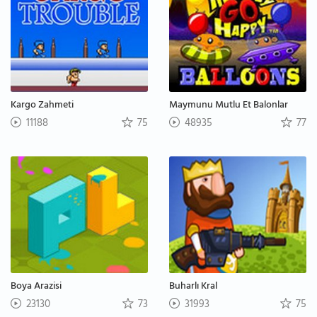
Kargo Zahmeti
Maymunu Mutlu Et Balonlar
11188
75
48935
77
Boya Arazisi
Buharlı Kral
23130
73
31993
75