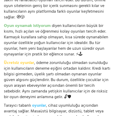
sakin ve rahatlatıcı oyunları tercih eder. Bu durum, online
oyun sitelerinin geniş bir içerik sunmasını gerekli kılar ve
kullanıcıların aynı platformda farklı oyunlar keşfetmesini
sağlar. 🧭🎲
Oyun oynamak istiyorum
diyen kullanıcıların büyük bir
kısmı, hızlı açılan ve öğrenmesi kolay oyunları tercih eder.
Karmaşık kurallara sahip olmayan, kısa sürede oynanabilen
oyunlar özellikle yoğun kullanıcılar için idealdir. Bu tür
oyunlar, hem yeni başlayanlar hem de uzun süredir oyun
oynayanlar için pratik bir eğlence sunar. ⚡🕹️
Ücretsiz oyunlar
, ödeme zorunluluğu olmadan sunulduğu
için kullanıcıların deneme eşiğini ortadan kaldırır. Kredi kartı
bilgisi girmeden, üyelik şartı olmadan oynanan oyunlar
güven algısını güçlendirir. Bu durum, özellikle çocuklar için
oyun arayan ebeveynler açısından önemli bir tercih
sebebidir. Aynı zamanda yetişkin kullanıcılar için de risksiz
bir oyun deneyimi anlamına gelir. 🔓🛡️
Tarayıcı tabanlı
oyunlar
, cihaz uyumluluğu açısından
avantaj sağlar. Masaüstü bilgisayar, dizüstü, tablet veya