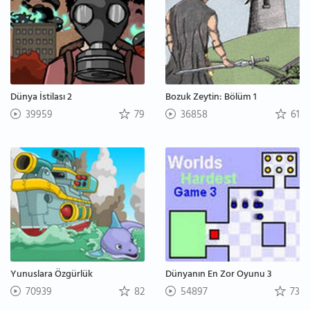
Dünya İstilası 2
Bozuk Zeytin: Bölüm 1
39959
79
36858
61
Yunuslara Özgürlük
Dünyanın En Zor Oyunu 3
70939
82
54897
73