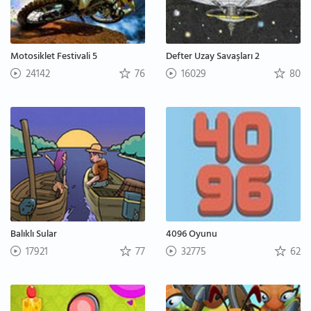
Motosiklet Festivali 5
Defter Uzay Savaşları 2
24142
76
16029
80
Balıklı Sular
4096 Oyunu
17921
77
32775
62