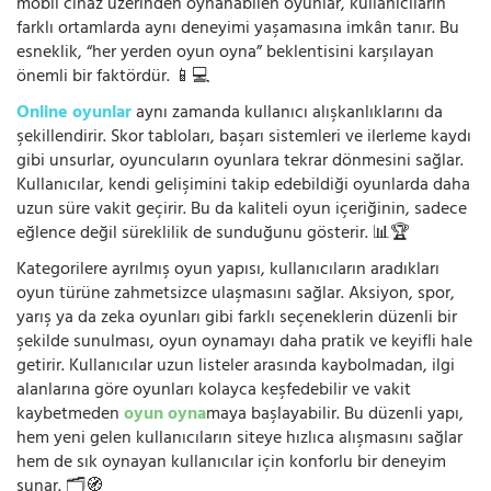
mobil cihaz üzerinden oynanabilen oyunlar, kullanıcıların
farklı ortamlarda aynı deneyimi yaşamasına imkân tanır. Bu
esneklik, “her yerden oyun oyna” beklentisini karşılayan
önemli bir faktördür. 📱💻
Online oyunlar
aynı zamanda kullanıcı alışkanlıklarını da
şekillendirir. Skor tabloları, başarı sistemleri ve ilerleme kaydı
gibi unsurlar, oyuncuların oyunlara tekrar dönmesini sağlar.
Kullanıcılar, kendi gelişimini takip edebildiği oyunlarda daha
uzun süre vakit geçirir. Bu da kaliteli oyun içeriğinin, sadece
eğlence değil süreklilik de sunduğunu gösterir. 📊🏆
Kategorilere ayrılmış oyun yapısı, kullanıcıların aradıkları
oyun türüne zahmetsizce ulaşmasını sağlar. Aksiyon, spor,
yarış ya da zeka oyunları gibi farklı seçeneklerin düzenli bir
şekilde sunulması, oyun oynamayı daha pratik ve keyifli hale
getirir. Kullanıcılar uzun listeler arasında kaybolmadan, ilgi
alanlarına göre oyunları kolayca keşfedebilir ve vakit
kaybetmeden
oyun oyna
maya başlayabilir. Bu düzenli yapı,
hem yeni gelen kullanıcıların siteye hızlıca alışmasını sağlar
hem de sık oynayan kullanıcılar için konforlu bir deneyim
sunar. 🗂️🧭