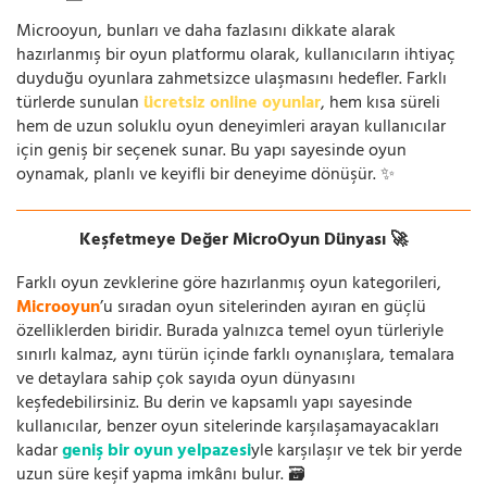
Microoyun, bunları ve daha fazlasını dikkate alarak
hazırlanmış bir oyun platformu olarak, kullanıcıların ihtiyaç
duyduğu oyunlara zahmetsizce ulaşmasını hedefler. Farklı
türlerde sunulan
ücretsiz online oyunlar
, hem kısa süreli
hem de uzun soluklu oyun deneyimleri arayan kullanıcılar
için geniş bir seçenek sunar. Bu yapı sayesinde oyun
oynamak, planlı ve keyifli bir deneyime dönüşür. ✨
Keşfetmeye Değer MicroOyun Dünyası 🚀
Farklı oyun zevklerine göre hazırlanmış oyun kategorileri,
Microoyun
’u sıradan oyun sitelerinden ayıran en güçlü
özelliklerden biridir. Burada yalnızca temel oyun türleriyle
sınırlı kalmaz, aynı türün içinde farklı oynanışlara, temalara
ve detaylara sahip çok sayıda oyun dünyasını
keşfedebilirsiniz. Bu derin ve kapsamlı yapı sayesinde
kullanıcılar, benzer oyun sitelerinde karşılaşamayacakları
kadar
geniş bir oyun yelpazesi
yle karşılaşır ve tek bir yerde
uzun süre keşif yapma imkânı bulur. 🗃️