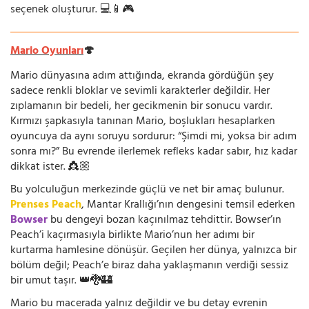
seçenek oluşturur. 💻📱🎮
Mario Oyunları
🍄
Mario dünyasına adım attığında, ekranda gördüğün şey
sadece renkli bloklar ve sevimli karakterler değildir. Her
zıplamanın bir bedeli, her gecikmenin bir sonucu vardır.
Kırmızı şapkasıyla tanınan Mario, boşlukları hesaplarken
oyuncuya da aynı soruyu sordurur: “Şimdi mi, yoksa bir adım
sonra mı?” Bu evrende ilerlemek refleks kadar sabır, hız kadar
dikkat ister. 👸🏼
Bu yolculuğun merkezinde güçlü ve net bir amaç bulunur.
Prenses Peach
, Mantar Krallığı’nın dengesini temsil ederken
Bowser
bu dengeyi bozan kaçınılmaz tehdittir. Bowser’ın
Peach’i kaçırmasıyla birlikte Mario’nun her adımı bir
kurtarma hamlesine dönüşür. Geçilen her dünya, yalnızca bir
bölüm değil; Peach’e biraz daha yaklaşmanın verdiği sessiz
bir umut taşır. 👑🐉🏰
Mario bu macerada yalnız değildir ve bu detay evrenin