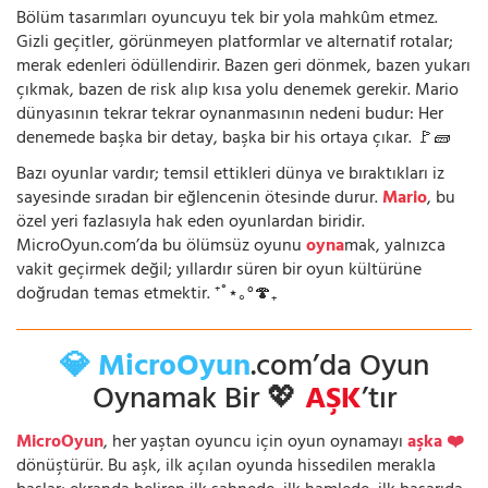
Bölüm tasarımları oyuncuyu tek bir yola mahkûm etmez.
Gizli geçitler, görünmeyen platformlar ve alternatif rotalar;
merak edenleri ödüllendirir. Bazen geri dönmek, bazen yukarı
çıkmak, bazen de risk alıp kısa yolu denemek gerekir. Mario
dünyasının tekrar tekrar oynanmasının nedeni budur: Her
denemede başka bir detay, başka bir his ortaya çıkar. 🚩🧱
Bazı oyunlar vardır; temsil ettikleri dünya ve bıraktıkları iz
sayesinde sıradan bir eğlencenin ötesinde durur.
Mario
, bu
özel yeri fazlasıyla hak eden oyunlardan biridir.
MicroOyun.com’da bu ölümsüz oyunu
oyna
mak, yalnızca
vakit geçirmek değil; yıllardır süren bir oyun kültürüne
doğrudan temas etmektir. ⁺˚⋆｡°🍄₊
💎 MicroOyun
.com’da Oyun
Oynamak Bir 💖
AŞK
’tır
MicroOyun
, her yaştan oyuncu için oyun oynamayı
aşka ❤️
dönüştürür. Bu aşk, ilk açılan oyunda hissedilen merakla