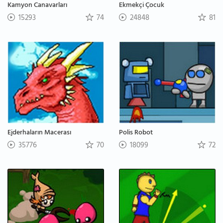
Kamyon Canavarları
Ekmekçi Çocuk
15293
74
24848
81
Ejderhaların Macerası
Polis Robot
35776
70
18099
72