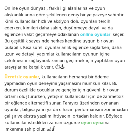
Online oyun dünyası, farklı ilgi alanlarına ve oyun
alışkanlıklarına göre şekillenen geniş bir yelpazeye sahiptir.
Kimi kullanıcılar hızlı ve aksiyon dolu oyunları tercih
ederken, kimileri daha sakin, düşünmeye dayalı ya da
eğlenceli vakit geçirmeye odaklanan
online oyunlar
ı seçer.
Bu çeşitlilik sayesinde herkes kendine uygun bir oyun
bulabilir. Kısa süreli oyunlar anlık eğlence sağlarken, daha
uzun ve detaylı yapımlar kullanıcıların oyunun içine
çekilmesini sağlayarak zaman geçirmek için yaptıkları oyun
arayışlarına karşılık verir. ⏱️🕹️
Ücretsiz oyunlar
, kullanıcıların herhangi bir ödeme
yapmadan oyun deneyimi yaşamasını mümkün kılar. Bu
durum özellikle çocuklar ve gençler için güvenli bir oyun
ortamı oluştururken, yetişkin kullanıcılar için de zahmetsiz
bir eğlence alternatifi sunar. Tarayıcı üzerinden oynanan
oyunlar, bilgisayarın ya da cihazın performansını zorlamadan
çalışır ve ekstra yazılım ihtiyacını ortadan kaldırır. Böylece
kullanıcılar istedikleri zaman özgürce
oyun oyna
ma
imkanına sahip olur. 💻🔓