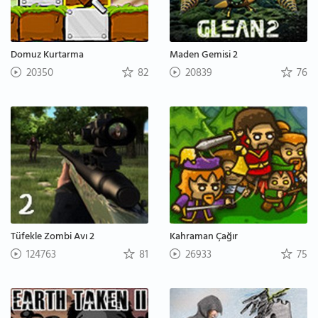
Domuz Kurtarma
Maden Gemisi 2
20350
82
20839
76
Tüfekle Zombi Avı 2
Kahraman Çağır
124763
81
26933
75