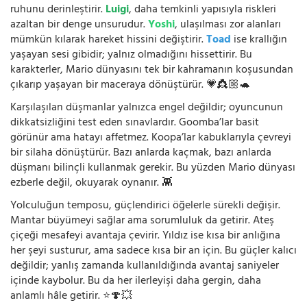
ruhunu derinleştirir.
Luigi
, daha temkinli yapısıyla riskleri
azaltan bir denge unsurudur.
Yoshi
, ulaşılması zor alanları
mümkün kılarak hareket hissini değiştirir.
Toad
ise krallığın
yaşayan sesi gibidir; yalnız olmadığını hissettirir. Bu
karakterler, Mario dünyasını tek bir kahramanın koşusundan
çıkarıp yaşayan bir maceraya dönüştürür. 💗👸🏼🐢
Karşılaşılan düşmanlar yalnızca engel değildir; oyuncunun
dikkatsizliğini test eden sınavlardır. Goomba’lar basit
görünür ama hatayı affetmez. Koopa’lar kabuklarıyla çevreyi
bir silaha dönüştürür. Bazı anlarda kaçmak, bazı anlarda
düşmanı bilinçli kullanmak gerekir. Bu yüzden Mario dünyası
ezberle değil, okuyarak oynanır. 👾
Yolculuğun temposu, güçlendirici öğelerle sürekli değişir.
Mantar büyümeyi sağlar ama sorumluluk da getirir. Ateş
çiçeği mesafeyi avantaja çevirir. Yıldız ise kısa bir anlığına
her şeyi susturur, ama sadece kısa bir an için. Bu güçler kalıcı
değildir; yanlış zamanda kullanıldığında avantaj saniyeler
içinde kaybolur. Bu da her ilerleyişi daha gergin, daha
anlamlı hâle getirir. ⭐🍄💥