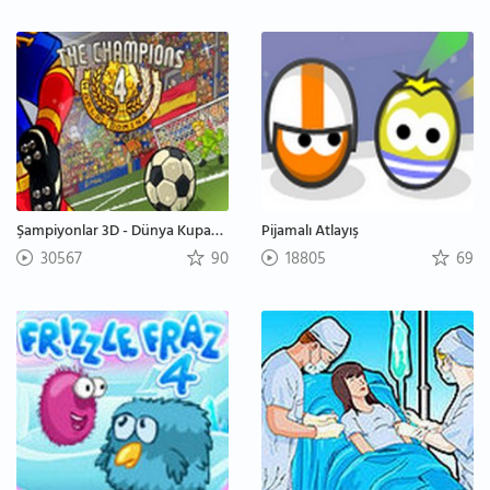
Şampiyonlar 3D - Dünya Kupası 2014
Pijamalı Atlayış
30567
90
18805
69