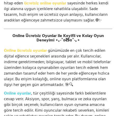
hitap eden
ücretsiz online oyunlar
sayesinde herkes kendi
ilgi alanına uygun içeriklere rahatlıkla ulaşabilir. Sade
tasarım, hızlı erişim ve ücretsiz oyun anlayışı, kullanıcıların
aradıkları eğlenceye zahmetsizce ulaşmasını sağlar. 🌐✨
Online Ücretsiz Oyunlar ile Keyifli ve Kolay Oyun
Deneyimi ⋆｡‧˚ʚ🧸ɞ˚‧｡⋆
Online ücretsiz oyunlar
günümüzde en çok tercih edilen
dijital eğlence seçenekleri arasında yer alır. Kullanıcılar,
indirme gerektirmeden; bilgisayar, tablet ve mobil telefonlar
üzerinden kolayca oynanabilen oyunları tercih ederek hem
zamandan tasarruf eder hem de her yerde eğlenceye hızlıca
ulaşır. Bu erişim kolaylığı, online oyun platformlarına olan
ilgiyi her geçen gün artırmaktadır. 🎯🔍
Online oyunlar
, tür çeşitliliği sayesinde farklı beklentilere
cevap verir. Aksiyon, spor, yarış, bulmaca ve zeka oyunları
gibi birçok seçenek; kullanıcıların oyun oynama amacına
göre tercih edilir. Kimi oyuncular rekabeti severken, kimileri