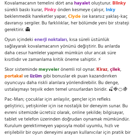
Kovalamacanın temelini dört ana
hayalet
oluşturur.
Blinky
sürekli baskı kurar,
Pinky
önden kesmeye çalışır,
Inky
beklenmedik hareketler yapar,
Clyde
ise kararsız yaklaş-kaç
davranışı sergiler. Bu farklılıklar, her bölümde yeni bir strateji
gerektirir. 👻
Oyun içindeki
enerji noktaları
, kısa süreli üstünlük
sağlayarak kovalamacanın yönünü değiştirir. Bu anlarda
daha cesur hamleler yapmak mümkün olur ancak süre
kısıtlıdır ve zamanlama kritik öneme sahiptir. ⚡
Skor sisteminde
meyveler
önemli rol oynar.
Kiraz
,
çilek
,
portakal
ve
üzüm
gibi bonuslar ek puan kazandırırken
oyuncuyu daha riskli alanlara yönlendirebilir. Bu denge,
ustalaşmayı teşvik eden temel unsurlardan biridir. 🍒🍓🍊🍇
Pac-Man; çocuklar için anlaşılır, gençler için refleks
geliştirici, yetişkinler için ise nostaljik bir deneyim sunar. Bu
evreni sitemizde ücretsiz olarak, online şekilde; bilgisayar,
tablet ve telefon üzerinden doğrudan oynamak mümkündür.
Kurulum gerektirmeyen yapısıyla mobil uyumlu, hızlı ve
erişilebilir bir oyun deneyimi arayan kullanıcılar için pratik bir