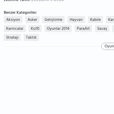
Eklenme Tarihi:
25.03.2014 17:05:00
Benzer Kategoriler:
Aksiyon
Asker
Geliştirme
Hayvan
Kabile
Kar
Karıncalar
Kiz10
Oyunlar 2014
ParaArt
Savaş
Strateji
Taktik
Oyun