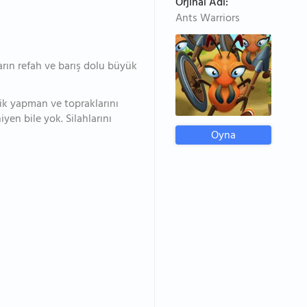
Orjinal Adı:
Ants Warriors
ların refah ve barış dolu büyük
rlik yapman ve topraklarını
en bile yok. Silahlarını
Oyna