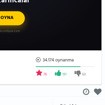
arıncalar
 OYNA
icroOyun.com
34.174 oynanma
76
191
60