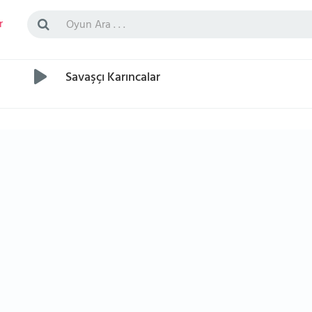
r
Savaşçı Karıncalar