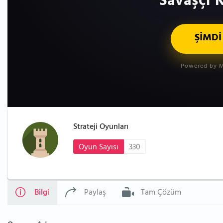
Savaşçı K
ŞİMDİ
Powered by M
Strateji Oyunları
Oyun Sayısı
330
Bilgi
Paylaş
Tam Çözüm