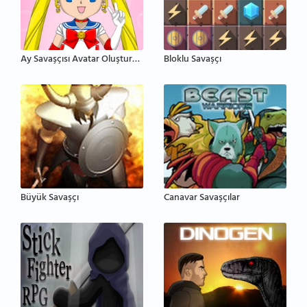
Ay Savaşçısı Avatar Oluşturucu
Bloklu Savaşçı
Büyük Savaşçı
Canavar Savaşçılar