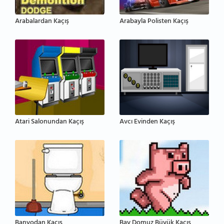
Arabalardan Kaçış
Arabayla Polisten Kaçış
Atari Salonundan Kaçış
Avcı Evinden Kaçış
Banyodan Kaçış
Bay Domuz Büyük Kaçış