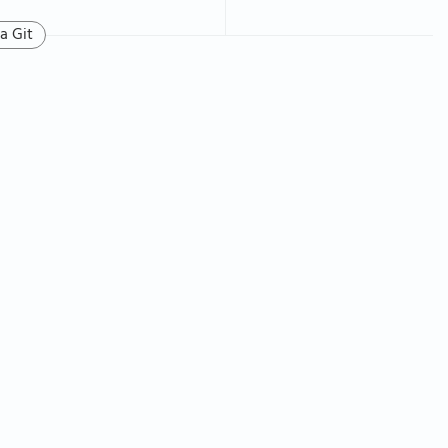
a Git