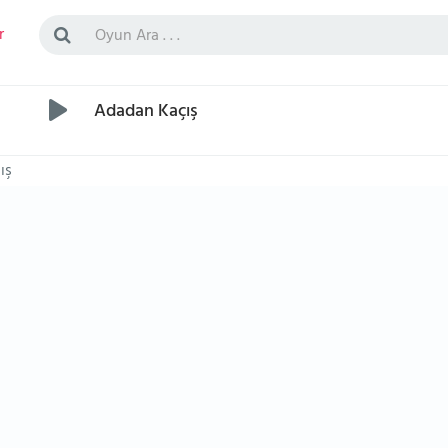
r
Adadan Kaçış
ış