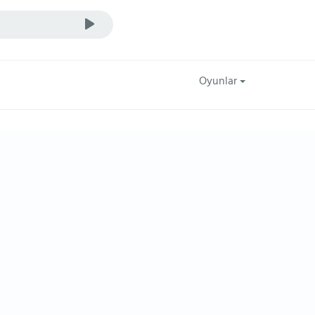
Oyunlar