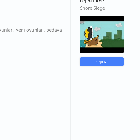
Orjinal Adı:
Shore Siege
unlar , yeni oyunlar , bedava
Oyna