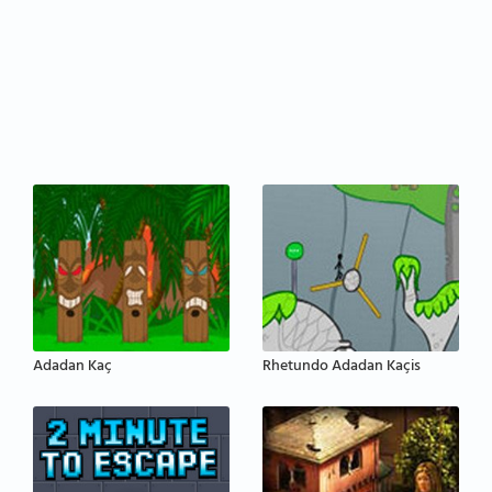
Adadan Kaç
Rhetundo Adadan Kaçis