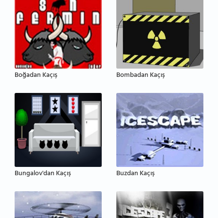
Boğadan Kaçış
Bombadan Kaçış
Bungalov'dan Kaçış
Buzdan Kaçış